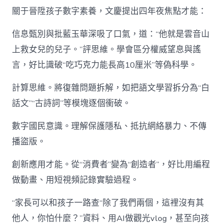
關于晉陞孩子數字素養，文慶提出四年夜焦點才能：
信息甄別與批藍玉華深吸了口氣，道：“他就是雲音山
上救女兒的兒子。”評思維。學會區分權威望息與謠
言，好比識破“吃巧克力能長高10厘米”等偽科學。
計算思維。將復雜問題拆解，如把語文學習拆分為“白
話文”“古詩詞”等模塊逐個衝破。
數字國民意識。理解保護隱私、抵抗網絡暴力、不傳
播盜版。
創新應用才能。從“消費者”變為“創造者”，好比用編程
做動畫、用短視頻記錄實驗過程。
“家長可以和孩子一路查“除了我們兩個，這裡沒有其
他人，你怕什麼？”資料、用AI做觀光vlog，甚至向孩