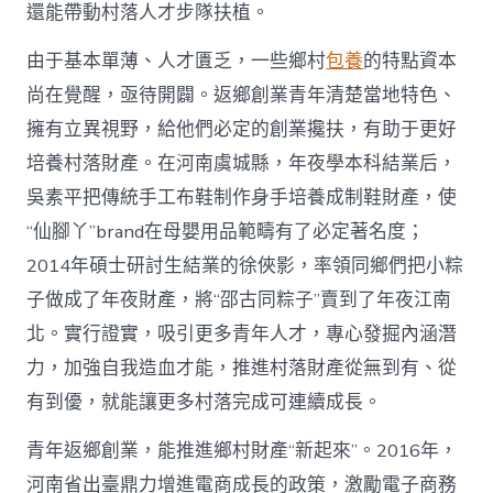
國
還能帶動村落人才步隊扶植。
網〉
中
由于基本單薄、人才匱乏，一些鄉村
包養
的特點資本
尚在覺醒，亟待開闢。返鄉創業青年清楚當地特色、
擁有立異視野，給他們必定的創業攙扶，有助于更好
培養村落財產。在河南虞城縣，年夜學本科結業后，
吳素平把傳統手工布鞋制作身手培養成制鞋財產，使
“仙腳丫”brand在母嬰用品範疇有了必定著名度；
2014年碩士研討生結業的徐俠影，率領同鄉們把小粽
子做成了年夜財產，將“邵古同粽子”賣到了年夜江南
北。實行證實，吸引更多青年人才，專心發掘內涵潛
力，加強自我造血才能，推進村落財產從無到有、從
有到優，就能讓更多村落完成可連續成長。
青年返鄉創業，能推進鄉村財產“新起來”。2016年，
河南省出臺鼎力增進電商成長的政策，激勵電子商務