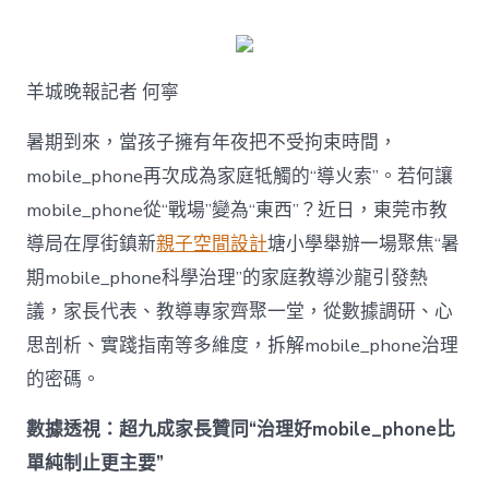
何
破
解
暑
羊城晚報記者 何寧
期
mobile_ph
治
暑期到來，當孩子擁有年夜把不受拘束時間，
理
mobile_phone再次成為家庭牴觸的“導火索”。若何讓
難
題？
mobile_phone從“戰場”變為“東西”？近日，東莞市教
讓
導局在厚街鎮新
親子空間設計
塘小學舉辦一場聚焦“暑
mobilJIUYI
俱
期mobile_phone科學治理”的家庭教導沙龍引發熱
意
議，家長代表、教導專家齊聚一堂，從數據調研、心
空
間
思剖析、實踐指南等多維度，拆解mobile_phone治理
設
計
的密碼。
e_phone
成
數據透視：超九成家長贊同“治理好mobile_phone比
為
單純制止更主要”
“成