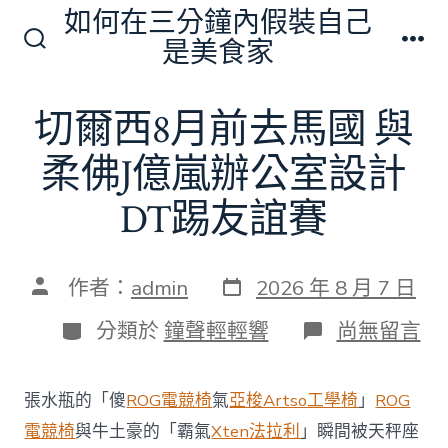
跳
如何在三分鐘內假裝自己
至
是美食家
搜
選
主
尋
單
切
要
切爾西8月前去馬國 與
換
內
開
關
柔佛J億嵐辦公室設計
容
DT踢友誼賽
發
文
作者：
admin
2026 年 8 月 7 日
表
章
日
作
分
在
分類於
鐘聲輕輕響
尚無留言
期
者
類
〈切
爾
西
張水瓶的「傻
ROG電競椅
氣
亞梭Artso工學椅
」
ROG
8
月
電競椅
與牛土豪的「霸氣
Xten法拉利
」瞬間被天秤座