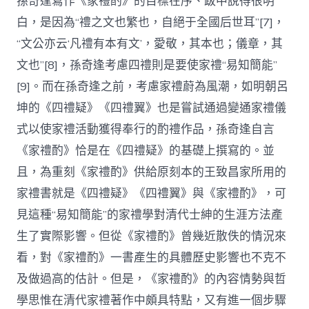
孫奇逢寫作《家禮酌》的目標在序、跋中說得很明
白，是因為“禮之文也繁也，自絕于全國后世耳”[7]，
“文公亦云‘凡禮有本有文’，愛敬，其本也；儀章，其
文也”[8]，孫奇逢考慮四禮則是要使家禮“易知簡能”
[9]。而在孫奇逢之前，考慮家禮蔚為風潮，如明朝呂
坤的《四禮疑》《四禮翼》也是嘗試通過變通家禮儀
式以使家禮活動獲得奉行的酌禮作品，孫奇逢自言
《家禮酌》恰是在《四禮疑》的基礎上撰寫的。並
且，為重刻《家禮酌》供給原刻本的王致昌家所用的
家禮書就是《四禮疑》《四禮翼》與《家禮酌》，可
見這種“易知簡能”的家禮學對清代士紳的生涯方法產
生了實際影響。但從《家禮酌》曾幾近散佚的情況來
看，對《家禮酌》一書產生的具體歷史影響也不克不
及做過高的估計。但是，《家禮酌》的內容情勢與哲
學思惟在清代家禮著作中頗具特點，又有進一個步驟