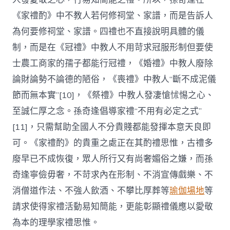
《家禮酌》中不教人若何修祠堂、家譜，而是告訴人
為何要修祠堂、家譜。四禮也不直接說明具體的儀
制，而是在《冠禮》中教人不用苛求冠服形制但要使
士農工商家的孺子都能行冠禮，《婚禮》中教人廢除
論財論勢不論德的陋俗，《喪禮》中教人“斷不成泥儀
節而無本實”[10]，《祭禮》中教人發凄愴怵惕之心、
至誠仁厚之念。孫奇逢倡導家禮“不用有必定之式”
[11]，只需幫助全國人不分貴賤都能發揮本意天良即
可。《家禮酌》的貴重之處正在其酌禮思惟，古禮多
廢早已不成恢復，眾人所行又有尚奢媚俗之嫌，而孫
奇逢寧儉毋奢，不苛求內在形制、不消宣傳戲樂、不
消僧道作法、不強人飲酒、不攀比厚葬等
瑜伽場地
等
請求使得家禮活動易知簡能，更能彰顯禮儀應以愛敬
為本的理學家禮思惟。