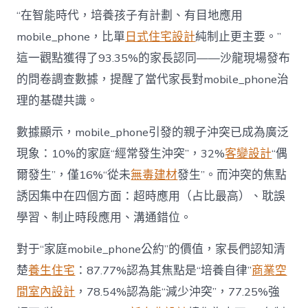
長
東
“在智能時代，培養孩子有計劃、有目地應用
西”，
mobile_phone，比單
日式住宅設計
純制止更主要。”
而
非
這一觀點獲得了93.35%的家長認同——沙龍現場發布
“家
的問卷調查數據，提醒了當代家長對mobile_phone治
庭
戰
理的基礎共識。
場”〉
中
數據顯示，mobile_phone引發的親子沖突已成為廣泛
現象：10%的家庭“經常發生沖突”，32%
客變設計
“偶
爾發生”，僅16%“從未
無毒建材
發生”。而沖突的焦點
誘因集中在四個方面：超時應用（占比最高）、耽誤
學習、制止時段應用、溝通錯位。
對于“家庭mobile_phone公約”的價值，家長們認知清
楚
養生住宅
：87.77%認為其焦點是“培養自律”
商業空
間室內設計
，78.54%認為能“減少沖突”，77.25%強