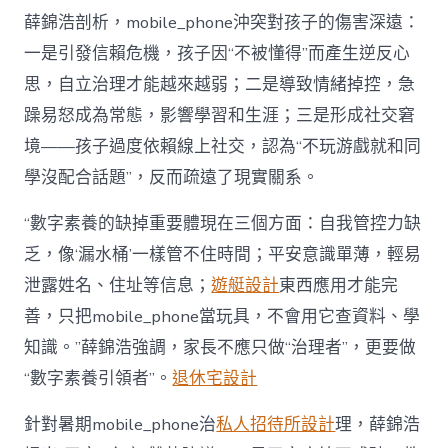
薛錦浩剖析，mobile_phone沖突對孩子的傷害深遠：
一是引發信賴危機，孩子因“不被懂得”而產生逆反心
思，自立治理才能越來越弱；二是導致情緒掉控，急
躁易怒成為常態，影響學習和生涯；三是形成社交窘
境——孩子過度依賴線上社交，認為“不玩游戲就和同
學沒配合話題”，反而疏遠了現實關系。
“數字素養的缺掉重要體現在三個方面：自我管控力缺
乏，像‘漏水桶’一樣管不住時間；平安意識單薄，輕易
泄露姓名、住址等信息；
遊艇設計
東西應用才能完
善，只把mobile_phone當玩具，不會用它查資料、學
知識。”薛錦浩強調，家長不應只做“治理者”，更要做
“數字素養引領者”。
退休宅設計
針對暑期mobile_phone治
私人招待所設計
理，薛錦浩