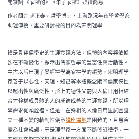
關鍵詞:《家禮酌》《朱子家禮》疑禮簡易
討〉
中
作者簡介:趙正泰，哲學博士，上海路況年夜學哲學系
助理傳授，重要研討標的目的為宋明理學
禮是貫穿儒學史的生涯實踐方法，但禮的內容與依據
卻在不斷變化，顯示出儒家哲學的豐富性與活動性。
中古以后出現了變經禮學為家禮學的趨勢，宋明理學
家善于以心性、天理、知己等本體概念賦予儒家德性
以超出性與廣泛性，形上的德性又需與人倫日用相結
合才幹構成具體的人的成德成善的生涯實踐，所以理
學需求從頭詮禮。但是，在殊相的人倫日用里試圖設
立一種不變的軌制性儀章
講座場地
是困難的，且易演
變為社會規訓，于是理學家一方面不斷修訂禮學，一