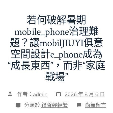
若何破解暑期
mobile_phone治理難
題？讓mobilJIUYI俱意
空間設計e_phone成為
“成長東西”，而非“家庭
戰場”
發
文
作者：
admin
2026 年 8 月 6 日
表
章
日
作
分
在
分類於
鐘聲輕輕響
尚無留言
期
者
類
〈若