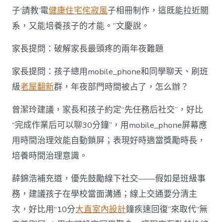
子‘請教’電
健康住宅
侘寂風
子相冊制作，這既能拉近關
系，又能培養孩子的才能。”文慶說。
家長提問：破解家長最頭疼的兩年夜難題
家長提問：孩子總用mobile_phone和同學聊天、刷班
級
老屋翻新
群，年夜部門時間被占了，怎么辦？
曾潔玲建議，家長和孩子約定“先任務后社交”，好比
“完成作業后可以聊30分鐘”，用mobile_phone屏幕應
用時間治理效能自動鎖屏；表現好時適當獎勵時長，
培養時間治理意識。
薛錦浩補充道，優先鼓勵線下社交——假如是班級事
務，建議孩子在學校當面溝通；線上交通要分清主
次，好比用“10分
大直室內設計
鐘疾速回復”來取代“無