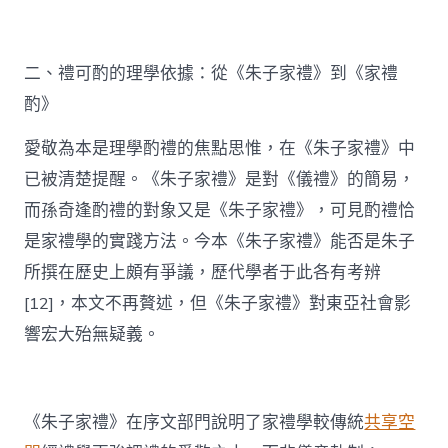
二、禮可酌的理學依據：從《朱子家禮》到《家禮
酌》
愛敬為本是理學酌禮的焦點思惟，在《朱子家禮》中
已被清楚提醒。《朱子家禮》是對《儀禮》的簡易，
而孫奇逢酌禮的對象又是《朱子家禮》，可見酌禮恰
是家禮學的實踐方法。今本《朱子家禮》能否是朱子
所撰在歷史上頗有爭議，歷代學者于此各有考辨
[12]，本文不再贅述，但《朱子家禮》對東亞社會影
響宏大殆無疑義。
《朱子家禮》在序文部門說明了家禮學較傳統
共享空