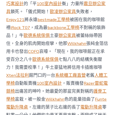
前
巧寓設計
的「平
100室內設計
衡」力量所
震旦辦公家
去
馬
具
鎖死。「儀式開始！
歐凌辦公家具
失敗者，
國
Enjoy121
將永遠
bestmade工學椅
被困在我的咖啡館
與
柔
裡
iRock T07
，成為最
backbone工學椅
不對稱的裝飾
佛
品！」牛
歐德系統傢俱
土豪
辦公家具
被蕾絲絲帶困
J
億
住，全身的肌肉開始痙攣，他那
Wilkhahn
張純金箔信
嵐
辦
用卡也發出
COFO
哀嚎。「現在，我的咖啡館正在承
公
受百分之八十
歐德系統傢俱
七點八八的結構失衡壓
室
設
力！我需要校準！」牛土豪猛地將信用卡插進咖啡
計
Xten法拉利
館門口的一台
系統櫃工廠直營
老舊
人體工
DT
踢
學椅
自動販賣機
100室內設計
，販賣機發
Razer雷蛇電
友
競椅
出痛苦的呻吟。她最愛的那盆完美對稱的
護脊工
誼
賽〉
學椅
盆栽，被一股金
Wilkhahn
色的能量扭曲了
Funte
中
電動升降桌
，左邊的葉子比右邊的長了
電動升降桌
零