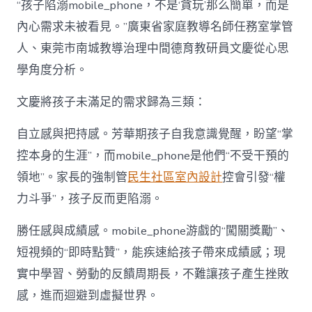
“孩子陷溺mobile_phone，不是‘貪玩’那么簡單，而是
內心需求未被看見。”廣東省家庭教導名師任務室掌管
人、東莞市南城教導治理中間德育教研員文慶從心思
學角度分析。
文慶將孩子未滿足的需求歸為三類：
自立感與把持感。芳華期孩子自我意識覺醒，盼望“掌
控本身的生涯”，而mobile_phone是他們“不受干預的
領地”。家長的強制管
民生社區室內設計
控會引發“權
力斗爭”，孩子反而更陷溺。
勝任感與成績感。mobile_phone游戲的“闖關獎勵”、
短視頻的“即時點贊”，能疾速給孩子帶來成績感；現
實中學習、勞動的反饋周期長，不難讓孩子產生挫敗
感，進而迴避到虛擬世界。