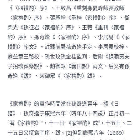
《〈四禮酌〉序》、王致昌《重刻孫夏峰師長教師
〈家禮酌〉序》、張恕增《重梓〈家禮酌〉序》、衛
榮光《孫征君〈家禮酌〉序》、王輅《重刊〈家禮
酌〉序》、孫奇逢《〈家禮酌〉序》、李居易《〈家
禮酌〉序文》。註釋前署孫奇逢手定、李居易校梓、
蘧益章王輅校、孫世玟孫金桂監判，后附《線嶺黃夫
子招魂葬祭說》、趙御眾《義田說》兩文，后又有孫
奇逢《跋》、趙御眾《〈家禮酌〉跋》。
《家禮酌》的寫作時間當在孫奇逢暮年。據《日
譜》，孫奇逢于康熙六年（時年八十四歲）正月初一
“著《家禮酌》”，十一日“《家禮酌》成”，十五日、二
十五日又撰寫了序、跋。[2]但到康熙八年（1669）