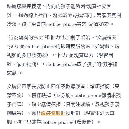
歸屬感與連接感。內向的孩子能夠因“現實社交困
難”，通過線上社群、游戲戰隊尋找認同；若家庭氛圍
冷淡，孩子更會向mobile_phone尋求“感情安慰”。
“行為動機的‘拉力’和‘推力’也加劇了陷溺。”文慶補充，
“拉力”是mobile_phone的即時反饋誘惑（如游戲、短
視頻的多巴胺安慰），“推力”是現實壓力（學習困
難、家庭牴觸），mobile_phone成了孩子的“數字撫
慰劑”。
文慶提示家長要防止四年夜教導誤區：堵疏掉衡（只
禁不論）、榜樣缺掉（本身刷mobile_phone卻請求孩
子自律）、缺少感情連接（只關注成績，忽視孩子感
觸感染）、無替
綠裝修設計
換計劃（現實生涯太單
調，孩子只能靠mobile_phone打發時間）。