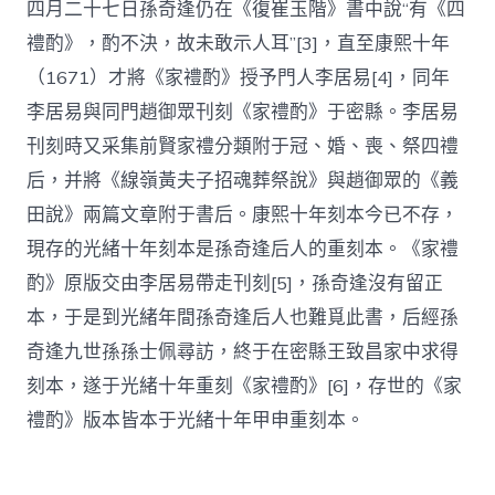
四月二十七日孫奇逢仍在《復崔玉階》書中說“有《四
禮酌》，酌不決，故未敢示人耳”[3]，直至康熙十年
（1671）才將《家禮酌》授予門人李居易[4]，同年
李居易與同門趙御眾刊刻《家禮酌》于密縣。李居易
刊刻時又采集前賢家禮分類附于冠、婚、喪、祭四禮
后，并將《線嶺黃夫子招魂葬祭說》與趙御眾的《義
田說》兩篇文章附于書后。康熙十年刻本今已不存，
現存的光緒十年刻本是孫奇逢后人的重刻本。《家禮
酌》原版交由李居易帶走刊刻[5]，孫奇逢沒有留正
本，于是到光緒年間孫奇逢后人也難覓此書，后經孫
奇逢九世孫孫士佩尋訪，終于在密縣王致昌家中求得
刻本，遂于光緒十年重刻《家禮酌》[6]，存世的《家
禮酌》版本皆本于光緒十年甲申重刻本。