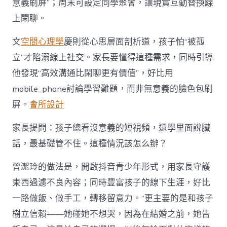
意義刷屏”；周末可設定同學聚會，讓現實互動替換線
上閑聊。
文
空間心理學
慶則從心思層面剖析道，孩子怕“被孤
立”才陷溺線上社交。家長要懂得這種需求，同時引導
他發現“高效溝通比閑聊更有價值”，好比用
mobile_phone討論學習難題，而非無意義的臉色包刷
屏。
會所設計
家長提問：孩子總看沒意義的短視頻，還學里面說臟
話，最基礎管不住。這種情況該怎么辦？
曾潔玲的做法是，開啟抖音青少年形式，用家長守護
東西過濾不良內容；同時豐富孩子的線下生涯，好比
一路做飯、做手工，轉移留意力。“更主要的是和孩子
樹立信賴——她碰她不想哭，因為在結婚之前，她告