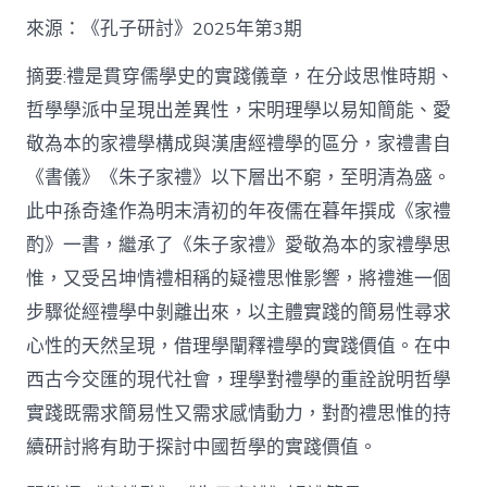
格
私
來源：《孔子研討》2025年第3期
密
空
摘要:禮是貫穿儒學史的實踐儀章，在分歧思惟時期、
間】
哲學學派中呈現出差異性，宋明理學以易知簡能、愛
從
簡
敬為本的家禮學構成與漢唐經禮學的區分，家禮書自
化
《書儀》《朱子家禮》以下層出不窮，至明清為盛。
禮
制
此中孫奇逢作為明末清初的年夜儒在暮年撰成《家禮
到
道
酌》一書，繼承了《朱子家禮》愛敬為本的家禮學思
理
惟，又受呂坤情禮相稱的疑禮思惟影響，將禮進一個
天
然：
步驟從經禮學中剝離出來，以主體實踐的簡易性尋求
孫
心性的天然呈現，借理學闡釋禮學的實踐價值。在中
奇
逢
西古今交匯的現代社會，理學對禮學的重詮說明哲學
酌
實踐既需求簡易性又需求感情動力，對酌禮思惟的持
禮
思
續研討將有助于探討中國哲學的實踐價值。
惟
研