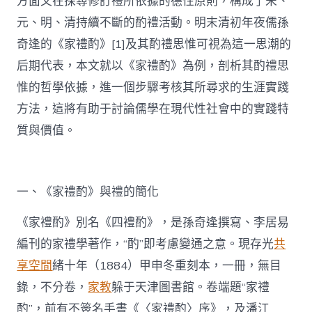
方面又在探尋修訂禮所依據的德性原則，構成了宋、
元、明、清持續不斷的酌禮活動。明末清初年夜儒孫
奇逢的《家禮酌》[1]及其酌禮思惟可視為這一思潮的
后期代表，本文就以《家禮酌》為例，剖析其酌禮思
惟的哲學依據，進一個步驟考核其所尋求的生涯實踐
方法，這將有助于討論儒學在現代性社會中的實踐特
質與價值。
一、《家禮酌》與禮的簡化
《家禮酌》別名《四禮酌》，是孫奇逢撰寫、李居易
編刊的家禮學著作，“酌”即考慮變通之意。現存光
共
享空間
緒十年（1884）甲申冬重刻本，一冊，無目
錄，不分卷，
家教
躲于天津圖書館。卷端題“家禮
酌”，前有不簽名手書《〈家禮酌〉序》，及潘江