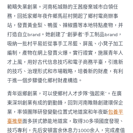
範疇失業創業。河南柘城縣的王茜廢棄城市白領任
務，回抵家鄉年夜仵鄉馬莊村開起了鄉村電商辦事
站，發賣黃金梨、鴨蛋、辣椒醬等本地特點產物，并
打造自立brand。她創建了“創夢者”手工制品brand，
吸納一批村平易近從事手工吊籃、屏風、小凳子加工
編制，產物在網上發賣火爆。實行證實，施展青年人
才上風，用好古代信息技巧和電子商務平臺，引進新
的技巧、治理形式和市場戰略，培養新的財產，有利
于進一個步驟優化鄉村財產構造。
青年返鄉創業，可以使鄉村人才步隊“強起來”。在廣
東深圳創業有成的劉勤鋒，回到河南睢縣創建環保企
業，率領團隊研發變動位置式地道窯和年夜斷
包養平
臺推舉
面多拼式節能地道窯，取得30多項國度發現、
技巧專利，先后安頓富余休息力1000余人，完成產值