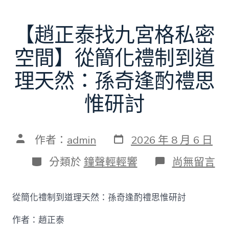
【趙正泰找九宮格私密
空間】從簡化禮制到道
理天然：孫奇逢酌禮思
惟研討
發
文
作者：
admin
2026 年 8 月 6 日
表
章
日
作
分
在
分類於
鐘聲輕輕響
尚無留言
期
者
類
〈【趙
正
泰
從簡化禮制到道理天然：孫奇逢酌禮思惟研討
找
九
作者：趙正泰
宮