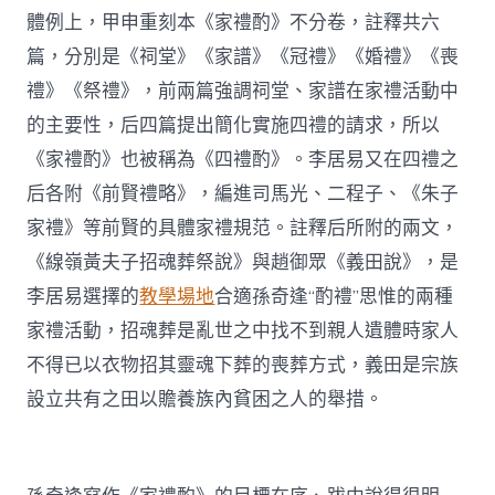
體例上，甲申重刻本《家禮酌》不分卷，註釋共六
篇，分別是《祠堂》《家譜》《冠禮》《婚禮》《喪
禮》《祭禮》，前兩篇強調祠堂、家譜在家禮活動中
的主要性，后四篇提出簡化實施四禮的請求，所以
《家禮酌》也被稱為《四禮酌》。李居易又在四禮之
后各附《前賢禮略》，編進司馬光、二程子、《朱子
家禮》等前賢的具體家禮規范。註釋后所附的兩文，
《線嶺黃夫子招魂葬祭說》與趙御眾《義田說》，是
李居易選擇的
教學場地
合適孫奇逢“酌禮”思惟的兩種
家禮活動，招魂葬是亂世之中找不到親人遺體時家人
不得已以衣物招其靈魂下葬的喪葬方式，義田是宗族
設立共有之田以贍養族內貧困之人的舉措。