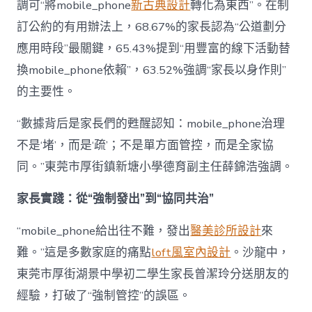
調可“將mobile_phone
新古典設計
轉化為東西”。在制
訂公約的有用辦法上，68.67%的家長認為“公道劃分
應用時段”最關鍵，65.43%提到“用豐富的線下活動替
換mobile_phone依賴”，63.52%強調“家長以身作則”
的主要性。
“數據背后是家長們的甦醒認知：mobile_phone治理
不是‘堵’，而是‘疏’；不是單方面管控，而是全家協
同。”東莞市厚街鎮新塘小學德育副主任薛錦浩強調。
家長實踐：從“強制發出”到“協同共治”
“mobile_phone給出往不難，發出
醫美診所設計
來
難。”這是多數家庭的痛點
loft風室內設計
。沙龍中，
東莞市厚街湖景中學初二學生家長曾潔玲分送朋友的
經驗，打破了“強制管控”的誤區。