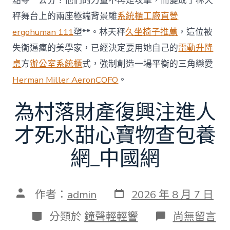
點零一公分！他們的力量不再是攻擊，而變成了林天
秤舞台上的兩座極端背景雕
系統櫃工廠直營
ergohuman 111
塑**。林天秤
久坐椅子推薦
，這位被
失衡逼瘋的美學家，已經決定要用她自己的
電動升降
桌
方
辦公室系統櫃
式，強制創造一場平衡的三角戀愛
Herman Miller Aeron
COFO
。
為村落財產復興注進人
才死水甜心寶物查包養
網_中國網
發
文
作者：
admin
2026 年 8 月 7 日
表
章
日
作
分
在
分類於
鐘聲輕輕響
尚無留言
期
者
類
〈為