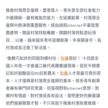
村
落
推進村落周全復興，要害靠人。青年是全部社會氣力
財
產
中最積極、最有賭氣的氣力，在返鄉創業、村落周全
復
復興中飾演側重要腳色。經由過程internet平臺發賣
興
注
農產物，開設村落特點餐廳，開闢村落特點游玩項
進
目……以後，越來越多青年返鄉創業，年夜顯身手，為
人
才
村落成長注進了新活氣。
死
水
“像魏巧如許的同道到鄉村往，
包養
很好！”十四屆全
甜
心
國人年夜一次會議江蘇代表團審議現場，習近平總書
寶
記如許鼓勵這位80后新農夫。
包養
人才是最可貴的資
物
查
本，人才復興是村落周全復興的基本。很多青年創業
包
者擁有專門研究常識、坦蕩視野和internet思想，對
養
網
鄉村有情感，對村落成長有設法，發明更好的舞臺讓
_
他們施展聰慧才智，不只有助于推進村落財產進級，
中