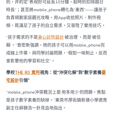
則，并約定“表現好可延長10分鐘，超時則扣除越日
時長”；甚至將mobile_phone轉化為“東西”——讓孩子
負責規劃家庭觀光攻略，用App收拾照片、制作視
頻，既滿足了孩子的自立需求，又晉陞了實用技巧。
“孩子需求的不是
身心診所設計
‘被治理’，而是‘被信
賴’。”曾密斯強調，她的孩子可以用mobile_phone完
成線上作業、與同學討論問題，“假如一味制止，反而
會影響他的學習和社交”。
學校
THE R3 寓所
視角：從“沖突化解”到“數字素養
豪
宅設計
引領”
“mobile_phone沖突概況上是‘用多用少’的問題，焦點
是孩子數字素養的缺掉。”東莞市厚街鎮新塘小學德育
副主任薛錦浩一針見血地指出。