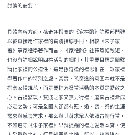
討論的需要。
具體內容方面，孫奇逢撰寫的《家禮酌》註釋部門難
以被直接用作家禮的實踐指導手冊。相較《朱子家
禮》等家禮學著作而言，《家禮酌》註釋篇幅較短，
也沒有詳細說明四禮活動的細則，其重要目標是闡釋
簡化家禮的公道性，這是孫奇逢酌禮思惟在一眾家禮
學著作中的特別之處。其實，孫奇逢的意圖本就不是
撰寫家禮規范，而是要指落發禮活動的本質是愛敬之
心。古禮繁瑣，貧賤之家又無力行禮，廢棄古禮漸成
必定之勢；可是全國人卻都有冠、婚、喪、祭的生涯
需求與感情需求，那么與其苛求眾人依照古制行禮，
不如遵守《朱子家禮》早就提醒的禮之愛敬本實，使
人發愛敬之心，行易知簡能之禮。所以，孫奇逢在