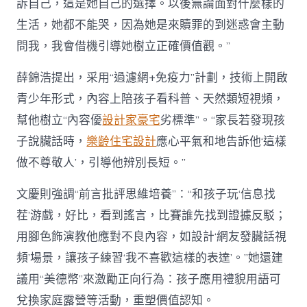
訴自己，這是她自己的選擇。以後無論面對什麼樣的
生活，她都不能哭，因為她是來贖罪的到迷惑會主動
問我，我會借機引導她樹立正確價值觀。”
薛錦浩提出，采用“過濾網+免疫力”計劃，技術上開啟
青少年形式，內容上陪孩子看科普、天然類短視頻，
幫他樹立“內容優
設計家豪宅
劣標準”。“家長若發現孩
子說臟話時，
樂齡住宅設計
應心平氣和地告訴他‘這樣
做不尊敬人’，引導他辨別長短。”
文慶則強調“前言批評思維培養”：“和孩子玩‘信息找
茬’游戲，好比，看到謠言，比賽誰先找到證據反駁；
用腳色飾演教他應對不良內容，如設計‘網友發臟話視
頻’場景，讓孩子練習‘我不喜歡這樣的表達’。”她還建
議用“美德幣”來激勵正向行為：孩子應用禮貌用語可
兌換家庭露營等活動，重塑價值認知。