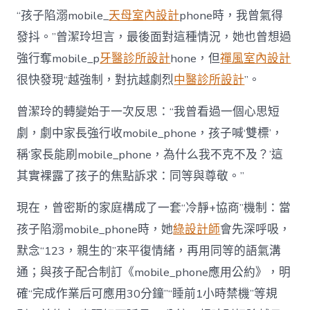
“孩子陷溺mobile_
天母室內設計
phone時，我曾氣得
發抖。”曾潔玲坦言，最後面對這種情況，她也曾想過
強行奪mobile_p
牙醫診所設計
hone，但
禪風室內設計
很快發現“越強制，對抗越劇烈
中醫診所設計
”。
曾潔玲的轉變始于一次反思：“我曾看過一個心思短
劇，劇中家長強行收mobile_phone，孩子喊‘雙標’，
稱‘家長能刷mobile_phone，為什么我不克不及？’這
其實裸露了孩子的焦點訴求：同等與尊敬。”
現在，曾密斯的家庭構成了一套“冷靜+協商”機制：當
孩子陷溺mobile_phone時，她
綠設計師
會先深呼吸，
默念“123，親生的”來平復情緒，再用同等的語氣溝
通；與孩子配合制訂《mobile_phone應用公約》，明
確“完成作業后可應用30分鐘”“睡前1小時禁機”等規