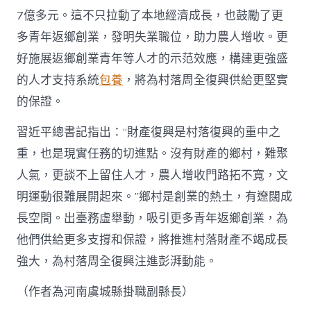
7億多元。這不只拉動了本地經濟成長，也鼓勵了更
多青年返鄉創業，發明失業職位，助力農人增收。更
好施展返鄉創業青年等人才的示范效應，構建更強盛
的人才支持系統
包養
，將為村落周全復興供給更堅實
的保證。
習近平總書記指出：“財產復興是村落復興的重中之
重，也是現實任務的切進點。沒有財產的鄉村，難聚
人氣，更談不上留住人才，農人增收門路拓不寬，文
明運動很難展開起來。”鄉村是創業的熱土，有遼闊成
長空間。出臺務虛舉動，吸引更多青年返鄉創業，為
他們供給更多支撐和保證，將推進村落財產不竭成長
強大，為村落周全復興注進彭湃動能。
（作者為河南虞城縣掛職副縣長）