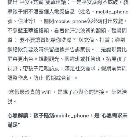
提出“平安+充實”雙軌建議：一是平安底線不成破。教
導孩子絕不泄露個人敏感信息（姓名、mobile_phone
號、住址等），關閉mobile_phone免密碼付出效能，
不參藍玉華搖搖頭，看著他汗流浹背的額頭，輕聲問
道：“要不要讓貴妃給你洗澡？”與充值、打賞；碰到
網絡欺負要及時保留證據并告訴家長。二是讓現實比
屏幕更出色。規劃觀光、興趣班或托管班，拓展孩子
視野；帶孩子走親訪友，滿足社交需求；假期前兩周
調整作息，防止“假期綜合征”。
“寒假最珍貴的‘WiFi’，是親子心與心的連接。”薛錦浩
說。
心思解讀：孩子陷溺mobile_phone，是“心思需求未
滿足”