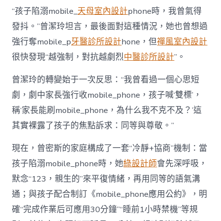
“孩子陷溺mobile_
天母室內設計
phone時，我曾氣得
發抖。”曾潔玲坦言，最後面對這種情況，她也曾想過
強行奪mobile_p
牙醫診所設計
hone，但
禪風室內設計
很快發現“越強制，對抗越劇烈
中醫診所設計
”。
曾潔玲的轉變始于一次反思：“我曾看過一個心思短
劇，劇中家長強行收mobile_phone，孩子喊‘雙標’，
稱‘家長能刷mobile_phone，為什么我不克不及？’這
其實裸露了孩子的焦點訴求：同等與尊敬。”
現在，曾密斯的家庭構成了一套“冷靜+協商”機制：當
孩子陷溺mobile_phone時，她
綠設計師
會先深呼吸，
默念“123，親生的”來平復情緒，再用同等的語氣溝
通；與孩子配合制訂《mobile_phone應用公約》，明
確“完成作業后可應用30分鐘”“睡前1小時禁機”等規