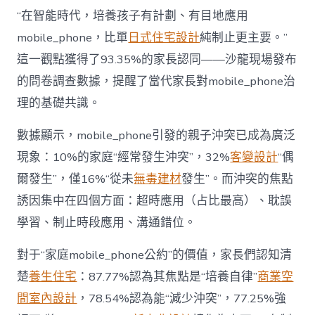
長
東
“在智能時代，培養孩子有計劃、有目地應用
西”，
mobile_phone，比單
日式住宅設計
純制止更主要。”
而
非
這一觀點獲得了93.35%的家長認同——沙龍現場發布
“家
的問卷調查數據，提醒了當代家長對mobile_phone治
庭
戰
理的基礎共識。
場”〉
中
數據顯示，mobile_phone引發的親子沖突已成為廣泛
現象：10%的家庭“經常發生沖突”，32%
客變設計
“偶
爾發生”，僅16%“從未
無毒建材
發生”。而沖突的焦點
誘因集中在四個方面：超時應用（占比最高）、耽誤
學習、制止時段應用、溝通錯位。
對于“家庭mobile_phone公約”的價值，家長們認知清
楚
養生住宅
：87.77%認為其焦點是“培養自律”
商業空
間室內設計
，78.54%認為能“減少沖突”，77.25%強