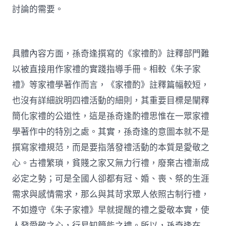
討論的需要。
具體內容方面，孫奇逢撰寫的《家禮酌》註釋部門難
以被直接用作家禮的實踐指導手冊。相較《朱子家
禮》等家禮學著作而言，《家禮酌》註釋篇幅較短，
也沒有詳細說明四禮活動的細則，其重要目標是闡釋
簡化家禮的公道性，這是孫奇逢酌禮思惟在一眾家禮
學著作中的特別之處。其實，孫奇逢的意圖本就不是
撰寫家禮規范，而是要指落發禮活動的本質是愛敬之
心。古禮繁瑣，貧賤之家又無力行禮，廢棄古禮漸成
必定之勢；可是全國人卻都有冠、婚、喪、祭的生涯
需求與感情需求，那么與其苛求眾人依照古制行禮，
不如遵守《朱子家禮》早就提醒的禮之愛敬本實，使
人發愛敬之心，行易知簡能之禮。所以，孫奇逢在