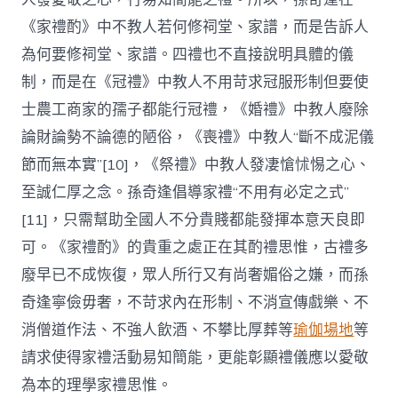
《家禮酌》中不教人若何修祠堂、家譜，而是告訴人
為何要修祠堂、家譜。四禮也不直接說明具體的儀
制，而是在《冠禮》中教人不用苛求冠服形制但要使
士農工商家的孺子都能行冠禮，《婚禮》中教人廢除
論財論勢不論德的陋俗，《喪禮》中教人“斷不成泥儀
節而無本實”[10]，《祭禮》中教人發凄愴怵惕之心、
至誠仁厚之念。孫奇逢倡導家禮“不用有必定之式”
[11]，只需幫助全國人不分貴賤都能發揮本意天良即
可。《家禮酌》的貴重之處正在其酌禮思惟，古禮多
廢早已不成恢復，眾人所行又有尚奢媚俗之嫌，而孫
奇逢寧儉毋奢，不苛求內在形制、不消宣傳戲樂、不
消僧道作法、不強人飲酒、不攀比厚葬等
瑜伽場地
等
請求使得家禮活動易知簡能，更能彰顯禮儀應以愛敬
為本的理學家禮思惟。