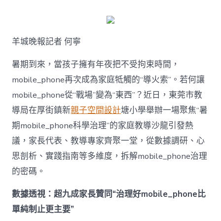
何
破
解
暑
羊城晚報記者 何寧
期
mobile_ph
治
暑期到來，當孩子擁有年夜把不受拘束時間，
理
mobile_phone再次成為家庭牴觸的“導火索”。若何讓
難
題？
mobile_phone從“戰場”變為“東西”？近日，東莞市教
讓
導局在厚街鎮新
親子空間設計
塘小學舉辦一場聚焦“暑
mobilJIUYI
俱
期mobile_phone科學治理”的家庭教導沙龍引發熱
意
議，家長代表、教導專家齊聚一堂，從數據調研、心
空
間
思剖析、實踐指南等多維度，拆解mobile_phone治理
設
計
的密碼。
e_phone
成
數據透視：超九成家長贊同“治理好mobile_phone比
為
單純制止更主要”
“成