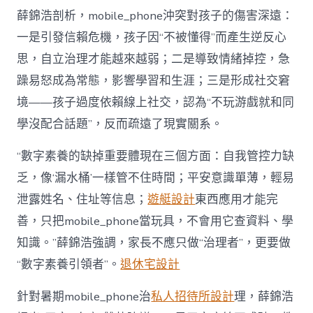
薛錦浩剖析，mobile_phone沖突對孩子的傷害深遠：
一是引發信賴危機，孩子因“不被懂得”而產生逆反心
思，自立治理才能越來越弱；二是導致情緒掉控，急
躁易怒成為常態，影響學習和生涯；三是形成社交窘
境——孩子過度依賴線上社交，認為“不玩游戲就和同
學沒配合話題”，反而疏遠了現實關系。
“數字素養的缺掉重要體現在三個方面：自我管控力缺
乏，像‘漏水桶’一樣管不住時間；平安意識單薄，輕易
泄露姓名、住址等信息；
遊艇設計
東西應用才能完
善，只把mobile_phone當玩具，不會用它查資料、學
知識。”薛錦浩強調，家長不應只做“治理者”，更要做
“數字素養引領者”。
退休宅設計
針對暑期mobile_phone治
私人招待所設計
理，薛錦浩