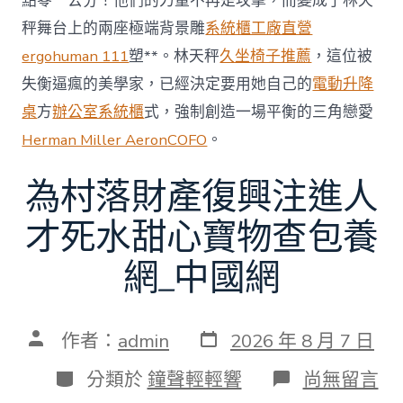
點零一公分！他們的力量不再是攻擊，而變成了林天
秤舞台上的兩座極端背景雕
系統櫃工廠直營
ergohuman 111
塑**。林天秤
久坐椅子推薦
，這位被
失衡逼瘋的美學家，已經決定要用她自己的
電動升降
桌
方
辦公室系統櫃
式，強制創造一場平衡的三角戀愛
Herman Miller Aeron
COFO
。
為村落財產復興注進人
才死水甜心寶物查包養
網_中國網
發
文
作者：
admin
2026 年 8 月 7 日
表
章
日
作
分
在
分類於
鐘聲輕輕響
尚無留言
期
者
類
〈為