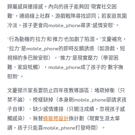
歸屬感與連接感。內向的孩子能夠因“現實社交困
難”，通過線上社群、游戲戰隊尋找認同；若家庭氛圍
冷淡，孩子更會向mobile_phone尋求“感情安慰”。
“行為動機的‘拉力’和‘推力’也加劇了陷溺。”文慶補充，
“拉力”是mobile_phone的即時反饋誘惑（如游戲、短
視頻的多巴胺安慰），“推力”是現實壓力（學習困
難、家庭牴觸），mobile_phone成了孩子的“數字撫
慰劑”。
文慶提示家長要防止四年夜教導誤區：堵疏掉衡（只
禁不論）、榜樣缺掉（本身刷mobile_phone卻請求孩
子自律）、缺少感情連接（只關注成績，忽視孩子感
觸感染）、無替
綠裝修設計
換計劃（現實生涯太單
調，孩子只能靠mobile_phone打發時間）。