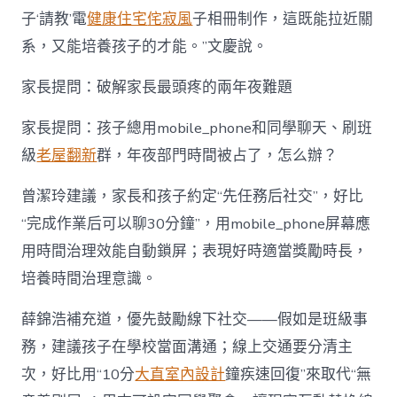
子‘請教’電
健康住宅
侘寂風
子相冊制作，這既能拉近關
系，又能培養孩子的才能。”文慶說。
家長提問：破解家長最頭疼的兩年夜難題
家長提問：孩子總用mobile_phone和同學聊天、刷班
級
老屋翻新
群，年夜部門時間被占了，怎么辦？
曾潔玲建議，家長和孩子約定“先任務后社交”，好比
“完成作業后可以聊30分鐘”，用mobile_phone屏幕應
用時間治理效能自動鎖屏；表現好時適當獎勵時長，
培養時間治理意識。
薛錦浩補充道，優先鼓勵線下社交——假如是班級事
務，建議孩子在學校當面溝通；線上交通要分清主
次，好比用“10分
大直室內設計
鐘疾速回復”來取代“無