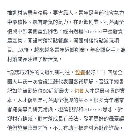
村
落
推進村落周全復興，要害靠人。青年是全部社會氣力
財
產
中最積極、最有賭氣的氣力，在返鄉創業、村落周全
復
復興中飾演側重要腳色。經由過程internet平臺發賣
興
注
農產物，開設村落特點餐廳，開闢村落特點游玩項
進
目……以後，越來越多青年返鄉創業，年夜顯身手，為
人
才
村落成長注進了新活氣。
死
水
“像魏巧如許的同道到鄉村往，
包養
很好！”十四屆全
甜
心
國人年夜一次會議江蘇代表團審議現場，習近平總書
寶
記如許鼓勵這位80后新農夫。
包養
人才是最可貴的資
物
查
本，人才復興是村落周全復興的基本。很多青年創業
包
者擁有專門研究常識、坦蕩視野和internet思想，對
養
網
鄉村有情感，對村落成長有設法，發明更好的舞臺讓
_
他們施展聰慧才智，不只有助于推進村落財產進級，
中