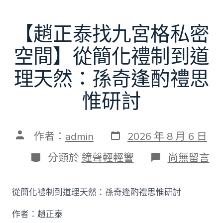
【趙正泰找九宮格私密
空間】從簡化禮制到道
理天然：孫奇逢酌禮思
惟研討
發
文
作者：
admin
2026 年 8 月 6 日
表
章
日
作
分
在
分類於
鐘聲輕輕響
尚無留言
期
者
類
〈【趙
正
泰
從簡化禮制到道理天然：孫奇逢酌禮思惟研討
找
九
作者：趙正泰
宮