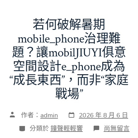
若何破解暑期
mobile_phone治理難
題？讓mobilJIUYI俱意
空間設計e_phone成為
“成長東西”，而非“家庭
戰場”
發
文
作者：
admin
2026 年 8 月 6 日
表
章
日
作
分
在
分類於
鐘聲輕輕響
尚無留言
期
者
類
〈若