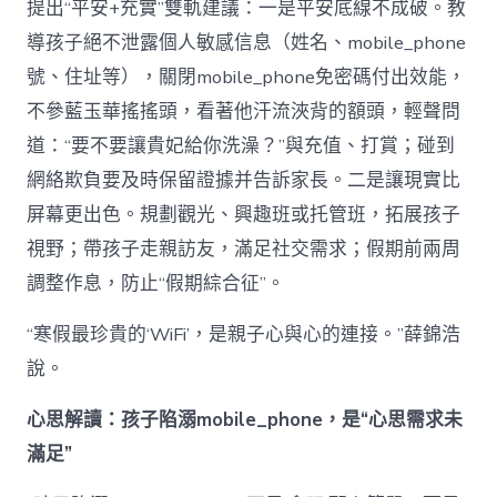
提出“平安+充實”雙軌建議：一是平安底線不成破。教
導孩子絕不泄露個人敏感信息（姓名、mobile_phone
號、住址等），關閉mobile_phone免密碼付出效能，
不參藍玉華搖搖頭，看著他汗流浹背的額頭，輕聲問
道：“要不要讓貴妃給你洗澡？”與充值、打賞；碰到
網絡欺負要及時保留證據并告訴家長。二是讓現實比
屏幕更出色。規劃觀光、興趣班或托管班，拓展孩子
視野；帶孩子走親訪友，滿足社交需求；假期前兩周
調整作息，防止“假期綜合征”。
“寒假最珍貴的‘WiFi’，是親子心與心的連接。”薛錦浩
說。
心思解讀：孩子陷溺mobile_phone，是“心思需求未
滿足”