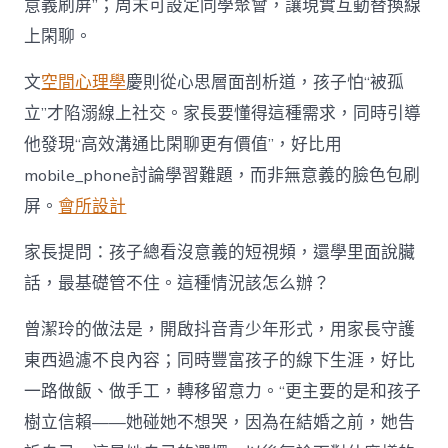
意義刷屏”；周末可設定同學聚會，讓現實互動替換線
上閑聊。
文
空間心理學
慶則從心思層面剖析道，孩子怕“被孤
立”才陷溺線上社交。家長要懂得這種需求，同時引導
他發現“高效溝通比閑聊更有價值”，好比用
mobile_phone討論學習難題，而非無意義的臉色包刷
屏。
會所設計
家長提問：孩子總看沒意義的短視頻，還學里面說臟
話，最基礎管不住。這種情況該怎么辦？
曾潔玲的做法是，開啟抖音青少年形式，用家長守護
東西過濾不良內容；同時豐富孩子的線下生涯，好比
一路做飯、做手工，轉移留意力。“更主要的是和孩子
樹立信賴——她碰她不想哭，因為在結婚之前，她告