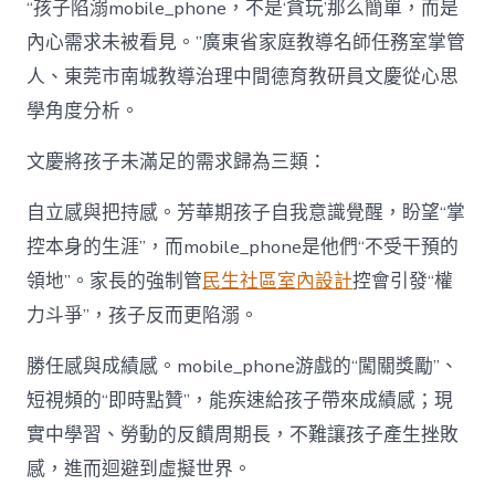
“孩子陷溺mobile_phone，不是‘貪玩’那么簡單，而是
內心需求未被看見。”廣東省家庭教導名師任務室掌管
人、東莞市南城教導治理中間德育教研員文慶從心思
學角度分析。
文慶將孩子未滿足的需求歸為三類：
自立感與把持感。芳華期孩子自我意識覺醒，盼望“掌
控本身的生涯”，而mobile_phone是他們“不受干預的
領地”。家長的強制管
民生社區室內設計
控會引發“權
力斗爭”，孩子反而更陷溺。
勝任感與成績感。mobile_phone游戲的“闖關獎勵”、
短視頻的“即時點贊”，能疾速給孩子帶來成績感；現
實中學習、勞動的反饋周期長，不難讓孩子產生挫敗
感，進而迴避到虛擬世界。