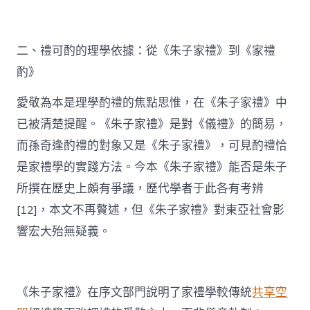
二、禮可酌的理學依據：從《朱子家禮》到《家禮
酌》
愛敬為本是理學酌禮的焦點思惟，在《朱子家禮》中
已被清楚提醒。《朱子家禮》是對《儀禮》的簡易，
而孫奇逢酌禮的對象又是《朱子家禮》，可見酌禮恰
是家禮學的實踐方法。今本《朱子家禮》能否是朱子
所撰在歷史上頗有爭議，歷代學者于此各有考辨
[12]，本文不再贅述，但《朱子家禮》對東亞社會影
響宏大殆無疑義。
《朱子家禮》在序文部門說明了家禮學較傳統
共享空