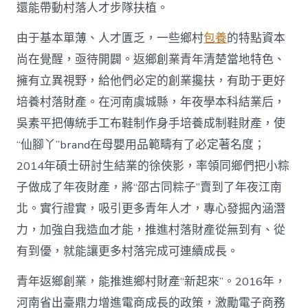
國
還能帶動村落人才步隊扶植。
網〉
中
由于基本單薄、人才匱乏，一些鄉村
包養
的特點資本
尚在覺醒，亟待開闢。返鄉創業青年清楚當地特色、
擁有立異視野，給他們必定的創業攙扶，有助于更好
培養村落財產。在河南虞城縣，年夜學本科結業后，
吳素平把傳統手工布鞋制作身手培養成制鞋財產，使
“仙腳丫”brand在母嬰用品範疇有了必定著名度；
2014年碩士研討生結業的徐俠影，率領同鄉們把小粽
子做成了年夜財產，將“邵古同粽子”賣到了年夜江南
北。實行證實，吸引更多青年人才，專心發掘內涵潛
力，加強自我造血才能，推進村落財產從無到有、從
有到優，就能讓更多村落完成可連續成長。
青年返鄉創業，能推進鄉村財產“新起來”。2016年，
河南省出臺鼎力增進電商成長的政策，激勵電子商務