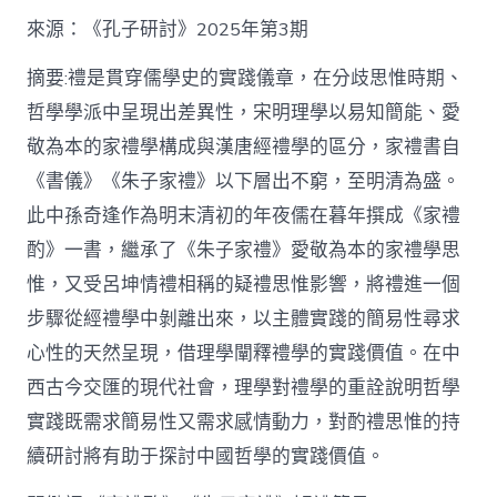
格
私
來源：《孔子研討》2025年第3期
密
空
摘要:禮是貫穿儒學史的實踐儀章，在分歧思惟時期、
間】
哲學學派中呈現出差異性，宋明理學以易知簡能、愛
從
簡
敬為本的家禮學構成與漢唐經禮學的區分，家禮書自
化
《書儀》《朱子家禮》以下層出不窮，至明清為盛。
禮
制
此中孫奇逢作為明末清初的年夜儒在暮年撰成《家禮
到
道
酌》一書，繼承了《朱子家禮》愛敬為本的家禮學思
理
惟，又受呂坤情禮相稱的疑禮思惟影響，將禮進一個
天
然：
步驟從經禮學中剝離出來，以主體實踐的簡易性尋求
孫
心性的天然呈現，借理學闡釋禮學的實踐價值。在中
奇
逢
西古今交匯的現代社會，理學對禮學的重詮說明哲學
酌
實踐既需求簡易性又需求感情動力，對酌禮思惟的持
禮
思
續研討將有助于探討中國哲學的實踐價值。
惟
研