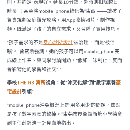
則，并約定“表現好可延長10分鐘，超時則扣除越日
時長”；甚至將mobile_phone轉化為“東西”——讓孩子
負責規劃家庭觀光攻略，用App收拾照片、制作視
頻，既滿足了孩子的自立需求，又晉陞了實用技巧。
“孩子需求的不是
身心診所設計
‘被治理’，而是‘被信
賴’。”曾密斯強調，她的孩子可以用mobile_phone完
成線上作業、與同學討論問題，“假如一味制止，反而
會影響他的學習和社交”。
學校
THE R3 寓所
視角：從“沖突化解”到“數字素養
豪
宅設計
引領”
“mobile_phone沖突概況上是‘用多用少’的問題，焦點
是孩子數字素養的缺掉。”東莞市厚街鎮新塘小學德育
副主任薛錦浩一針見血地指出。