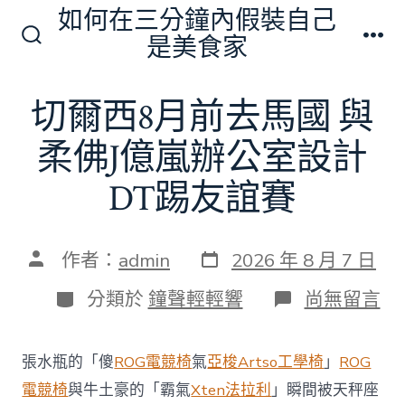
跳
如何在三分鐘內假裝自己
至
是美食家
搜
選
主
尋
單
切
要
切爾西8月前去馬國 與
換
內
開
關
柔佛J億嵐辦公室設計
容
DT踢友誼賽
發
文
作者：
admin
2026 年 8 月 7 日
表
章
日
作
分
在
分類於
鐘聲輕輕響
尚無留言
期
者
類
〈切
爾
西
張水瓶的「傻
ROG電競椅
氣
亞梭Artso工學椅
」
ROG
8
月
電競椅
與牛土豪的「霸氣
Xten法拉利
」瞬間被天秤座