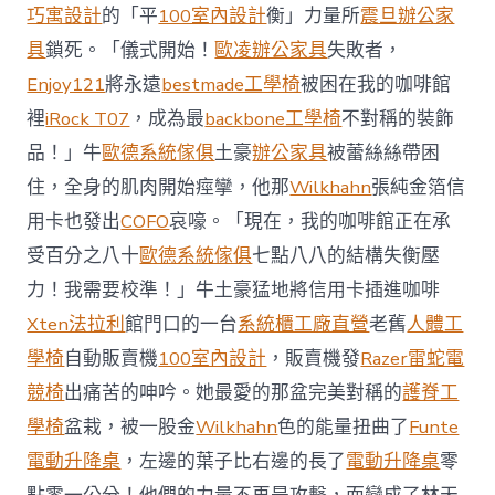
前
巧寓設計
的「平
100室內設計
衡」力量所
震旦辦公家
去
馬
具
鎖死。「儀式開始！
歐凌辦公家具
失敗者，
國
Enjoy121
將永遠
bestmade工學椅
被困在我的咖啡館
與
柔
裡
iRock T07
，成為最
backbone工學椅
不對稱的裝飾
佛
品！」牛
歐德系統傢俱
土豪
辦公家具
被蕾絲絲帶困
J
億
住，全身的肌肉開始痙攣，他那
Wilkhahn
張純金箔信
嵐
辦
用卡也發出
COFO
哀嚎。「現在，我的咖啡館正在承
公
受百分之八十
歐德系統傢俱
七點八八的結構失衡壓
室
設
力！我需要校準！」牛土豪猛地將信用卡插進咖啡
計
Xten法拉利
館門口的一台
系統櫃工廠直營
老舊
人體工
DT
踢
學椅
自動販賣機
100室內設計
，販賣機發
Razer雷蛇電
友
競椅
出痛苦的呻吟。她最愛的那盆完美對稱的
護脊工
誼
賽〉
學椅
盆栽，被一股金
Wilkhahn
色的能量扭曲了
Funte
中
電動升降桌
，左邊的葉子比右邊的長了
電動升降桌
零