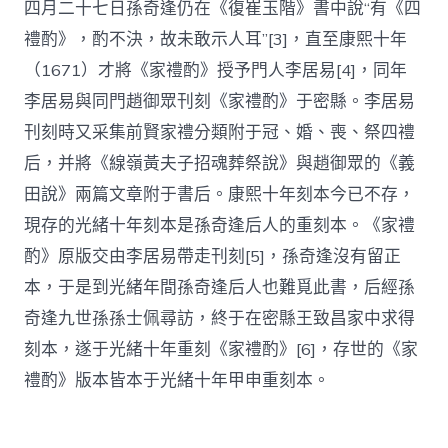
四月二十七日孫奇逢仍在《復崔玉階》書中說“有《四
禮酌》，酌不決，故未敢示人耳”[3]，直至康熙十年
（1671）才將《家禮酌》授予門人李居易[4]，同年
李居易與同門趙御眾刊刻《家禮酌》于密縣。李居易
刊刻時又采集前賢家禮分類附于冠、婚、喪、祭四禮
后，并將《線嶺黃夫子招魂葬祭說》與趙御眾的《義
田說》兩篇文章附于書后。康熙十年刻本今已不存，
現存的光緒十年刻本是孫奇逢后人的重刻本。《家禮
酌》原版交由李居易帶走刊刻[5]，孫奇逢沒有留正
本，于是到光緒年間孫奇逢后人也難覓此書，后經孫
奇逢九世孫孫士佩尋訪，終于在密縣王致昌家中求得
刻本，遂于光緒十年重刻《家禮酌》[6]，存世的《家
禮酌》版本皆本于光緒十年甲申重刻本。