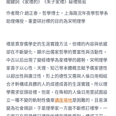
關鍵詞:《家禮酌》《朱子家禮》疑禮簡易
討〉
中
作者簡介:趙正泰，哲學博士，上海路況年夜學哲學系
助理傳授，重要研討標的目的為宋明理學
禮是貫穿儒學史的生涯實踐方法，但禮的內容與依據
卻在不斷變化，顯示出儒家哲學的豐富性與活動性。
中古以后出現了變經禮學為家禮學的趨勢，宋明理學
家善于以心性、天理、知己等本體概念賦予儒家德性
以超出性與廣泛性，形上的德性又需與人倫日用相結
合才幹構成具體的人的成德成善的生涯實踐，所以理
學需求從頭詮禮。但是，在殊相的人倫日用里試圖設
立一種不變的軌制性儀章
講座場地
是困難的，且易演
變為社會規訓，于是理學家一方面不斷修訂禮學，一