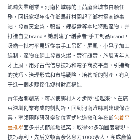
範疇失業創業。河南柘城縣的王茜廢棄城市白領任
務，回抵家鄉年夜仵鄉馬莊村開起了鄉村電商辦事
站，發賣黃金梨、鴨蛋、辣椒醬等本地特點產物，并
打造自立brand。她創建了“創夢者”手工制品brand，
吸納一批村平易近從事手工吊籃、屏風、小凳子加工
編制，產物在網上發賣火爆。實行證實，施展青年人
才上風，用好古代信息技巧和電子商務平臺，引進新
的技巧、治理形式和市場戰略，培養新的財產，有利
于進一個步驟優化鄉村財產構造。
青年返鄉創業，可以使鄉村人才步隊“強起來”。在廣
東深圳創業有成的劉勤鋒，回到河南睢縣創建環保企
業，率領團隊研發變動位置式地道窯和年夜斷
包養平
臺推舉
面多拼式節能地道窯，取得30多項國度發現、
技巧專利，先后安頓富余休息力1000余人，完成產值