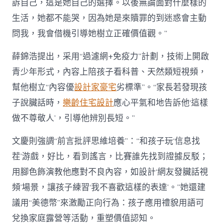
訴自己，這是她自己的選擇。以後無論面對什麼樣的
生活，她都不能哭，因為她是來贖罪的到迷惑會主動
問我，我會借機引導她樹立正確價值觀。”
薛錦浩提出，采用“過濾網+免疫力”計劃，技術上開啟
青少年形式，內容上陪孩子看科普、天然類短視頻，
幫他樹立“內容優
設計家豪宅
劣標準”。“家長若發現孩
子說臟話時，
樂齡住宅設計
應心平氣和地告訴他‘這樣
做不尊敬人’，引導他辨別長短。”
文慶則強調“前言批評思維培養”：“和孩子玩‘信息找
茬’游戲，好比，看到謠言，比賽誰先找到證據反駁；
用腳色飾演教他應對不良內容，如設計‘網友發臟話視
頻’場景，讓孩子練習‘我不喜歡這樣的表達’。”她還建
議用“美德幣”來激勵正向行為：孩子應用禮貌用語可
兌換家庭露營等活動，重塑價值認知。