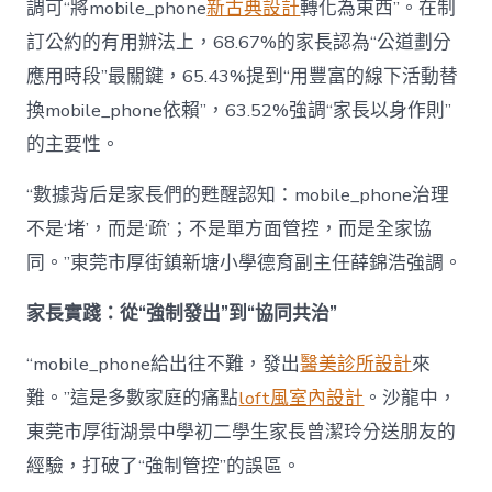
調可“將mobile_phone
新古典設計
轉化為東西”。在制
訂公約的有用辦法上，68.67%的家長認為“公道劃分
應用時段”最關鍵，65.43%提到“用豐富的線下活動替
換mobile_phone依賴”，63.52%強調“家長以身作則”
的主要性。
“數據背后是家長們的甦醒認知：mobile_phone治理
不是‘堵’，而是‘疏’；不是單方面管控，而是全家協
同。”東莞市厚街鎮新塘小學德育副主任薛錦浩強調。
家長實踐：從“強制發出”到“協同共治”
“mobile_phone給出往不難，發出
醫美診所設計
來
難。”這是多數家庭的痛點
loft風室內設計
。沙龍中，
東莞市厚街湖景中學初二學生家長曾潔玲分送朋友的
經驗，打破了“強制管控”的誤區。