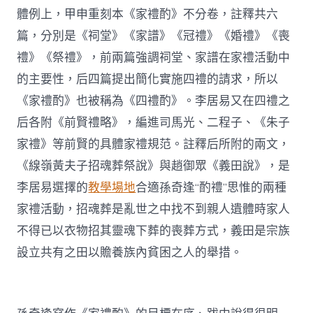
體例上，甲申重刻本《家禮酌》不分卷，註釋共六
篇，分別是《祠堂》《家譜》《冠禮》《婚禮》《喪
禮》《祭禮》，前兩篇強調祠堂、家譜在家禮活動中
的主要性，后四篇提出簡化實施四禮的請求，所以
《家禮酌》也被稱為《四禮酌》。李居易又在四禮之
后各附《前賢禮略》，編進司馬光、二程子、《朱子
家禮》等前賢的具體家禮規范。註釋后所附的兩文，
《線嶺黃夫子招魂葬祭說》與趙御眾《義田說》，是
李居易選擇的
教學場地
合適孫奇逢“酌禮”思惟的兩種
家禮活動，招魂葬是亂世之中找不到親人遺體時家人
不得已以衣物招其靈魂下葬的喪葬方式，義田是宗族
設立共有之田以贍養族內貧困之人的舉措。