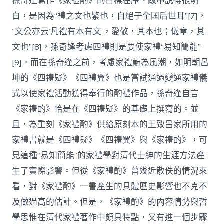
孫奇逢寫作《家禮酌》的目標在序、跋中說得很明
白，是因為“禮之文也繁也，自絕于全國后世耳”[7]，
“文公亦云‘凡禮有本有文’，愛敬，其本也；儀章，其
文也”[8]，孫奇逢考慮四禮則是要使家禮“易知簡能”
[9]。而在孫奇逢之前，考慮家禮蔚為風潮，如明朝呂
坤的《四禮疑》《四禮翼》也是嘗試通過變通家禮儀
式以使家禮活動獲得奉行的酌禮作品，孫奇逢自言
《家禮酌》恰是在《四禮疑》的基礎上撰寫的。並
且，為重刻《家禮酌》供給原刻本的王致昌家所用的
家禮書就是《四禮疑》《四禮翼》與《家禮酌》，可
見這種“易知簡能”的家禮學對清代士紳的生涯方法產
生了實際影響。但從《家禮酌》曾幾近散佚的情況來
看，對《家禮酌》一書產生的具體歷史影響也不克不
及做過高的估計。但是，《家禮酌》的內容情勢與哲
學思惟在清代家禮著作中頗具特點，又有進一個步驟