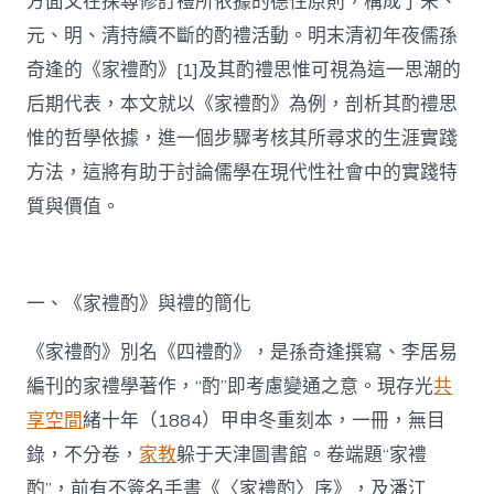
方面又在探尋修訂禮所依據的德性原則，構成了宋、
元、明、清持續不斷的酌禮活動。明末清初年夜儒孫
奇逢的《家禮酌》[1]及其酌禮思惟可視為這一思潮的
后期代表，本文就以《家禮酌》為例，剖析其酌禮思
惟的哲學依據，進一個步驟考核其所尋求的生涯實踐
方法，這將有助于討論儒學在現代性社會中的實踐特
質與價值。
一、《家禮酌》與禮的簡化
《家禮酌》別名《四禮酌》，是孫奇逢撰寫、李居易
編刊的家禮學著作，“酌”即考慮變通之意。現存光
共
享空間
緒十年（1884）甲申冬重刻本，一冊，無目
錄，不分卷，
家教
躲于天津圖書館。卷端題“家禮
酌”，前有不簽名手書《〈家禮酌〉序》，及潘江