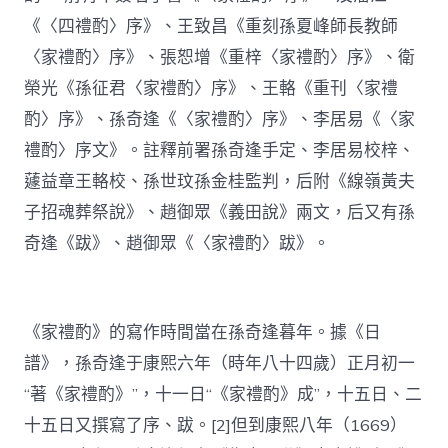
《〈四禮酌〉序》、王致昌《重刻孫夏峰師長教師
〈家禮酌〉序》、張恕增《重梓〈家禮酌〉序》、衛
榮光《孫征君〈家禮酌〉序》、王輅《重刊〈家禮
酌〉序》、孫奇逢《〈家禮酌〉序》、李居易《〈家
禮酌〉序文》。註釋前署孫奇逢手定、李居易校梓、
蘧益章王輅校、孫世玟孫金桂監判，后附《線嶺黃夫
子招魂葬祭說》、趙御眾《義田說》兩文，后又有孫
奇逢《跋》、趙御眾《〈家禮酌〉跋》。
《家禮酌》的寫作時間當在孫奇逢暮年。據《日
譜》，孫奇逢于康熙六年（時年八十四歲）正月初一
“著《家禮酌》”，十一日“《家禮酌》成”，十五日、二
十五日又撰寫了序、跋。[2]但到康熙八年（1669）