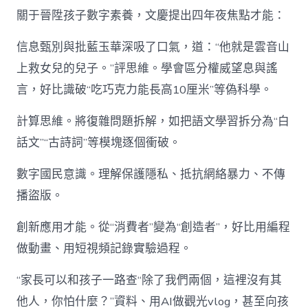
關于晉陞孩子數字素養，文慶提出四年夜焦點才能：
信息甄別與批藍玉華深吸了口氣，道：“他就是雲音山
上救女兒的兒子。”評思維。學會區分權威望息與謠
言，好比識破“吃巧克力能長高10厘米”等偽科學。
計算思維。將復雜問題拆解，如把語文學習拆分為“白
話文”“古詩詞”等模塊逐個衝破。
數字國民意識。理解保護隱私、抵抗網絡暴力、不傳
播盜版。
創新應用才能。從“消費者”變為“創造者”，好比用編程
做動畫、用短視頻記錄實驗過程。
“家長可以和孩子一路查“除了我們兩個，這裡沒有其
他人，你怕什麼？”資料、用AI做觀光vlog，甚至向孩