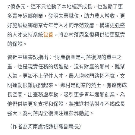
7億多元。這不只拉動了本地經濟成長，也鼓勵了更
多青年返鄉創業，發明失業職位，助力農人增收。更
好施展返鄉創業青年等人才的示范效應，構建更強盛
的人才支持系統
包養
，將為村落周全復興供給更堅實
的保證。
習近平總書記指出：“財產復興是村落復興的重中之
重，也是現實任務的切進點。沒有財產的鄉村，難聚
人氣，更談不上留住人才，農人增收門路拓不寬，文
明運動很難展開起來。”鄉村是創業的熱土，有遼闊成
長空間。出臺務虛舉動，吸引更多青年返鄉創業，為
他們供給更多支撐和保證，將推進村落財產不竭成長
強大，為村落周全復興注進彭湃動能。
（作者為河南虞城縣掛職副縣長）