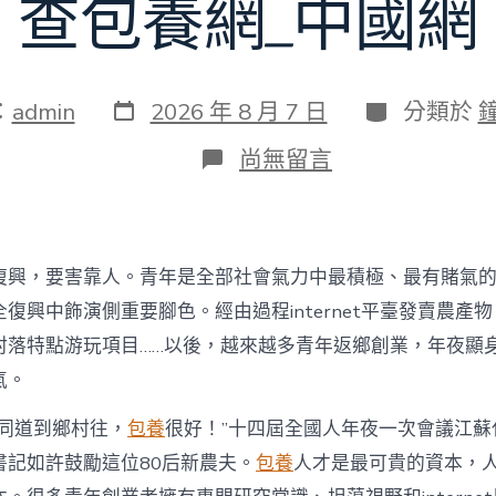
查包養網_中國網
發
分
：
admin
2026 年 8 月 7 日
分類於
表
類
日
在
尚無留言
期
〈為
村
落
財
產
復興，要害靠人。青年是全部社會氣力中最積極、最有賭氣
復
興
復興中飾演側重要腳色。經由過程internet平臺發賣農產
注
村落特點游玩項目……以後，越來越多青年返鄉創業，年夜顯
進
人
氣。
才
死
的同道到鄉村往，
包養
很好！”十四屆全國人年夜一次會議江蘇
水
書記如許鼓勵這位80后新農夫。
包養
人才是最可貴的資本，
甜
心