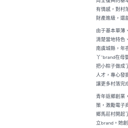
周全復興的基本
有情感，對村
財產進級，還
由于基本單薄
清楚當地特色
南虞城縣，年
丫”brand
把小粽子做成
人才，專心發
讓更多村落完
青年返鄉創業，
策，激勵電子
鄉馬莊村開起
立brand。