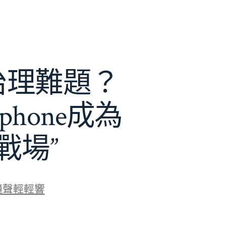
e治理難題？
phone成為
戰場”
鐘聲輕輕響