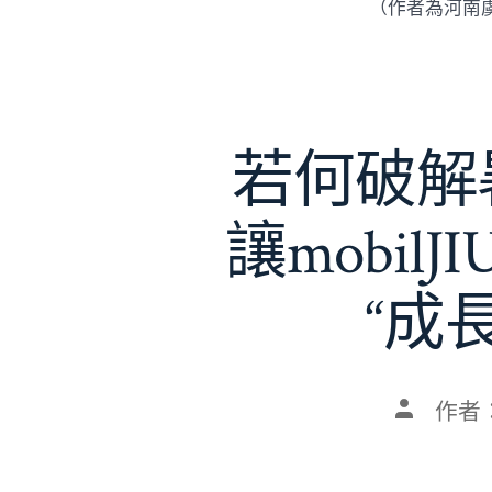
（作者為河南
若何破解暑
讓mobil
“成
文
作者
章
作
者