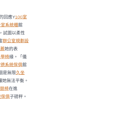
的回應Y
100室
公室系統櫃
館
，試圖以柔性
富
辦公室規劃設
推薦
她的表
e工學椅
緣。「儀
歐德系統傢俱
館
個是無限
久坐
讓她無法平衡。
電競椅
在進
統傢俱
子磅秤。