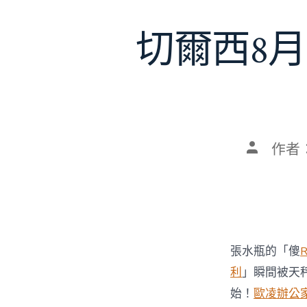
切爾西8月
文
作者
章
作
者
張水瓶的「傻
利
」瞬間被天
始！
歐凌辦公