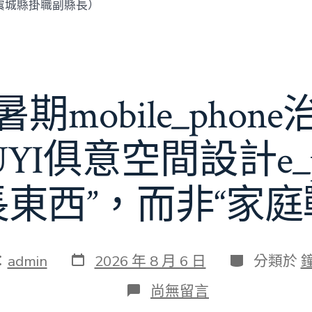
虞城縣掛職副縣長）
期mobile_phon
JIUYI俱意空間設計e_
長東西”，而非“家庭
發
分
：
admin
2026 年 8 月 6 日
分類於
表
類
日
在
尚無留言
期
〈若