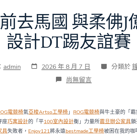
額
近
前去馬國 與柔佛
60
億
元〉
中
設計DT踢友誼賽
發
分
：
admin
2026 年 8 月 7 日
分類於
表
類
日
在
尚無留言
期
〈切
爾
西
8
月
ROG電競椅
氣
亞梭Artso工學椅
」
ROG電競椅
與牛土豪的「霸
前
去
秤座
巧寓設計
的「平
100室內設計
衡」力量所
震旦辦公家具
鎖
馬
家具
失敗者，
Enjoy121
將永遠
bestmade工學椅
被困在我的咖
國