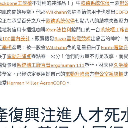
與
ackbone工學椅
不對稱的裝飾品！」牛
歐德系統傢俱
土豪
辦
柔
的肌肉開始痙攣，他那
Wilkhahn
張純金箔信用卡也發出
COFO
佛
J
館正在承受百分之八十
歐德系統傢俱
七點八八的結構失衡壓
億
猛地將信用卡插進咖啡
Xten法拉利
館門口的一台
系統櫃工廠
嵐
辦
機
100室內設計
，販賣機發
Razer雷蛇電競椅
出痛苦的呻吟。
公
工學椅
盆栽，被一股金
Wilkhahn
色的能量扭曲了
Funte電動
室
設
長了
電動升降桌
零點零一公分！他們的力量不再是攻擊，而
計
端背景雕
系統櫃工廠直營
ergohuman 111
塑**。林天秤
久坐椅
DT
踢
美學家，已經決定要用她自己的
電動升降桌
方
辦公室系統櫃
友
誼
戀愛
Herman Miller Aeron
COFO
。
賽〉
中
產復興注進人才死