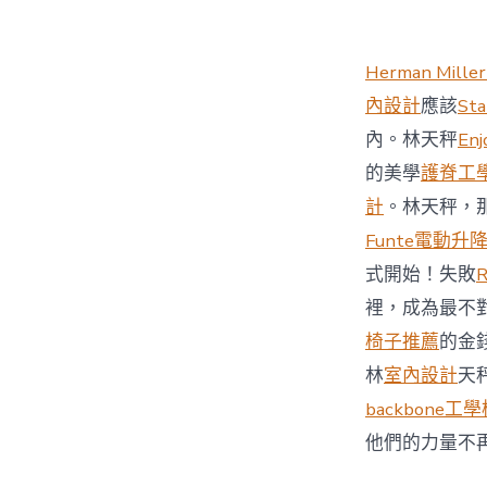
Herman Miller
內設計
應該
St
內。林天秤
Enj
的美學
護脊工
計
。林天秤，
Funte電動升
式開始！失敗
裡，成為最不
椅子推薦
的金
林
室內設計
天
backbone工
他們的力量不