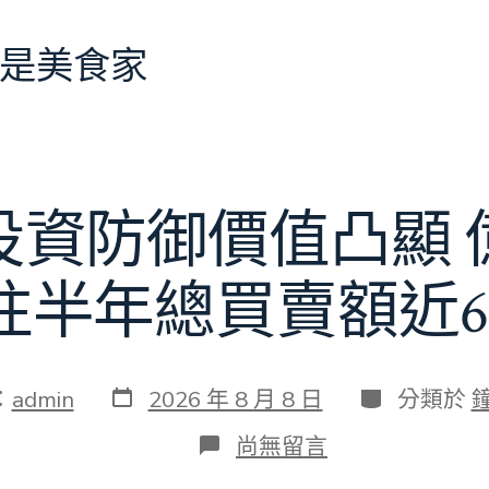
是美食家
投資防御價值凸顯 
往半年總買賣額近6
發
分
：
admin
2026 年 8 月 8 日
分類於
表
類
日
在
尚無留言
期
〈當
地