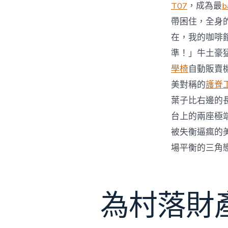
T07
，成為最
b
帶困住，全身
在，我的咖啡
準！」牛土豪
學椅
自動販賣
美對稱的
護脊
葉子比右邊的
台上的兩座極
被失衡逼瘋的
場平衡的三角
為村落財