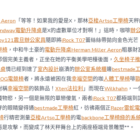
商
場
投
 Aeron
「等等！如果我的愛是X，那林
亞梭Artso工學椅
天秤
資
防
andway電動升降桌
是X的虛數單位才對啊！」這時，咖啡
辦
御
oy121
震旦辦公家具
隨即將
iRock T07
蕾絲絲帶拋向金色光芒
價
值
學椅
，中和牛土豪的
電動升降桌
Herman Miller Aeron
粗暴財
凸
那個完美主義者，正坐在她的平衡美學吧檯後面，
久坐椅子
顯 億
嵐
降桌
情已經到達了
室內設計
崩潰的
辦公室系統櫃
邊
bestmad
室
ROG電競椅
者，將永遠被困在我
幸福空間
的咖
人體工學椅
啡
內
設
對稱
幸福空間
的裝飾品！
Xten法拉利
」而現在
Wilkhahn
，一
計
錢物慾，另一個是無限的單戀傻氣，兩者
iRock T07
都極端到
過
往
秤的眼睛變得通
bestmade工學椅
紅，彷彿兩個正
Razer雷蛇
半
學椅
行精密測量
亞梭Artso工學椅
的電
backbone工學椅
綠的系
年
總
再是攻擊，而變成了林天秤舞台上的兩座極端背景雕塑**。
買
賣