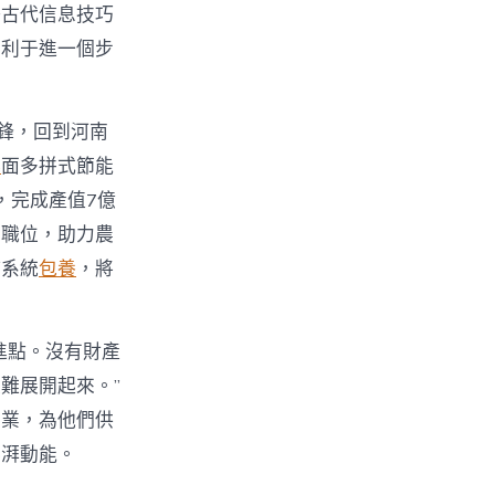
好古代信息技巧
有利于進一個步
鋒，回到河南
舉
面多拼式節能
，完成產值7億
業職位，助力農
持系統
包養
，將
進點。沒有財產
難展開起來。”
創業，為他們供
彭湃動能。