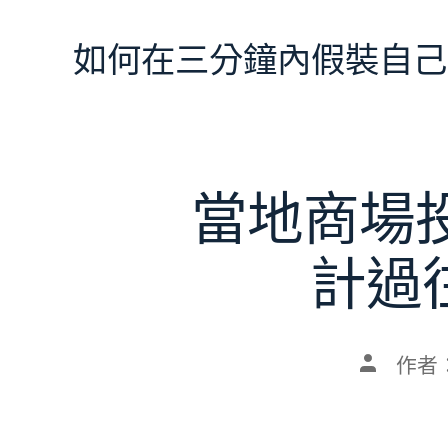
跳
至
如何在三分鐘內假裝自己
主
要
內
容
當地商場
計過
文
作者
章
作
者