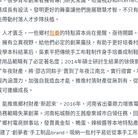
。很多青年創業者擁有專門研究常識、坦蕩視野和interne
寶
落成長有設法，發明更好的舞臺讓他們施展聰慧才智，不只
物
查
能帶動村落人才步隊扶植。
包
養
、人才匱乏，一些鄉村
包養
的特點資本尚在覺醒，亟待開闢
網
_
、擁有立異視野，給他們必定的創業攙扶，有助于更好培養
中
夜學本科結業后，吳素平把傳統手工布鞋制作身手培養成制鞋
國
網〉
在母嬰用品範疇有了必定著名度；2014年碩士研討生結業的徐
中
了年夜財產，將“邵古同粽子”賣到了年夜江南北。實行證實，
掘內涵潛力，加強自我造血才能，推進村落財產從無到有、
成可連續成長。
能推進鄉村財產“新起來”。2016年，河南省出臺鼎力增進
商務範疇失業創業。河南柘城縣的王茜廢棄城市白領任務，
了鄉村電商辦事站，發賣黃金梨、鴨蛋、辣椒醬等本地特點
她創建了“創夢者”手工制品brand，吸納一批村平易近從事手工