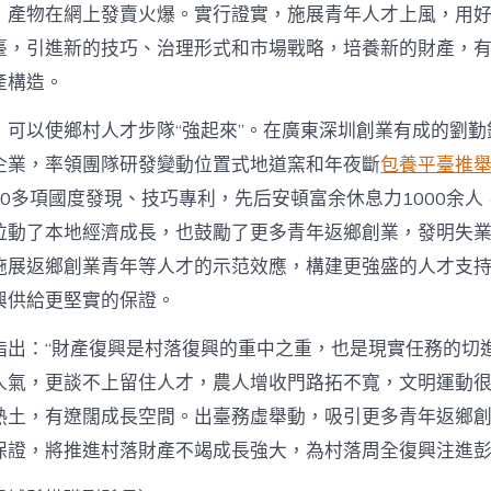
，產物在網上發賣火爆。實行證實，施展青年人才上風，用
臺，引進新的技巧、治理形式和市場戰略，培養新的財產，
產構造。
，可以使鄉村人才步隊“強起來”。在廣東深圳創業有成的劉勤
企業，率領團隊研發變動位置式地道窯和年夜斷
包養平臺推
0多項國度發現、技巧專利，先后安頓富余休息力1000余人
拉動了本地經濟成長，也鼓勵了更多青年返鄉創業，發明失
施展返鄉創業青年等人才的示范效應，構建更強盛的人才支
興供給更堅實的保證。
指出：“財產復興是村落復興的重中之重，也是現實任務的切
人氣，更談不上留住人才，農人增收門路拓不寬，文明運動很
熱土，有遼闊成長空間。出臺務虛舉動，吸引更多青年返鄉
保證，將推進村落財產不竭成長強大，為村落周全復興注進