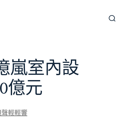
搜
尋
切
換
開
關
億嵐室內設
0億元
鐘聲輕輕響