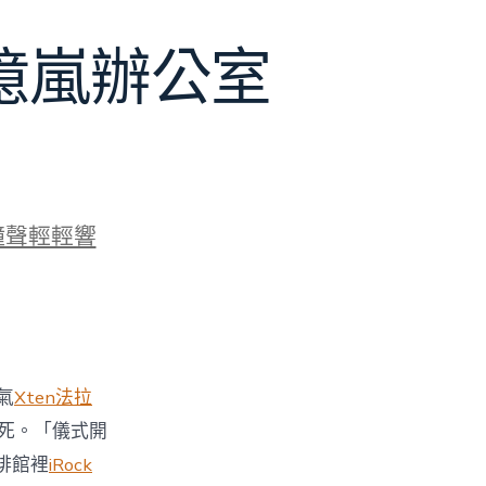
J億嵐辦公室
鐘聲輕輕響
氣
Xten法拉
死。「儀式開
啡館裡
iRock