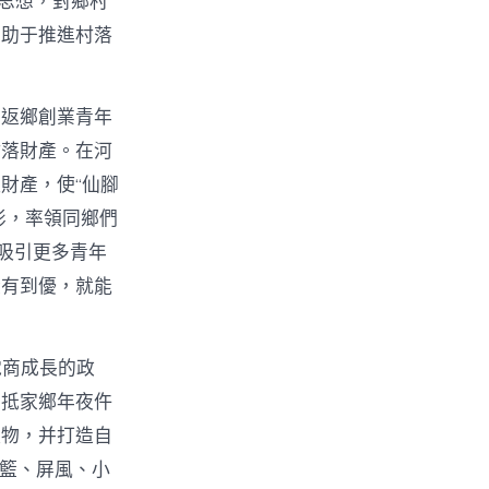
t思想，對鄉村
有助于推進村落
。返鄉創業青年
村落財產。在河
財產，使“仙腳
俠影，率領同鄉們
吸引更多青年
從有到優，就能
電商成長的政
回抵家鄉年夜仵
產物，并打造自
吊籃、屏風、小