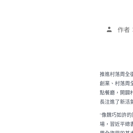
文
作者
章
作
者
推進村落周全
創業、村落周全
點餐廳，開闢
長注進了新活
“像魏巧如許
場，習近平總