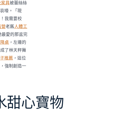
公家具
被蕾絲絲
哀嚎。「現
力！我需要校
直營
老舊
人體工
她最愛的那盆完
升降桌
，左邊的
變成了林天秤舞
子推薦
，這位
式，強制創造一
水甜心寶物