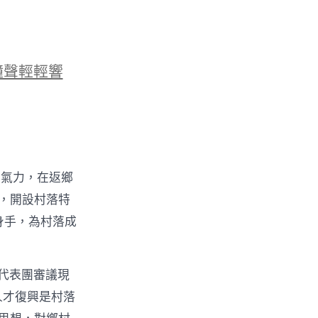
鐘聲輕輕響
的氣力，在返鄉
物，開設村落特
身手，為村落成
代表團審議現
人才復興是村落