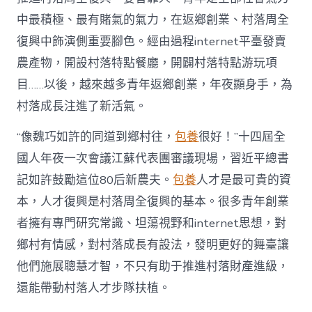
財
產
中最積極、最有賭氣的氣力，在返鄉創業、村落周全
復
復興中飾演側重要腳色。經由過程internet平臺發賣
興
注
農產物，開設村落特點餐廳，開闢村落特點游玩項
進
目……以後，越來越多青年返鄉創業，年夜顯身手，為
人
才
村落成長注進了新活氣。
死
水
“像魏巧如許的同道到鄉村往，
包養
很好！”十四屆全
甜
心
國人年夜一次會議江蘇代表團審議現場，習近平總書
寶
記如許鼓勵這位80后新農夫。
包養
人才是最可貴的資
物
查
本，人才復興是村落周全復興的基本。很多青年創業
包
者擁有專門研究常識、坦蕩視野和internet思想，對
養
網
鄉村有情感，對村落成長有設法，發明更好的舞臺讓
_
他們施展聰慧才智，不只有助于推進村落財產進級，
中
國
還能帶動村落人才步隊扶植。
網〉
中