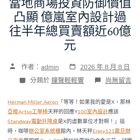
當地商場投資防御價值
凸顯 億嵐室內設計過
往半年總買賣額近60億
元
發
文
作者：
admin
2026 年 8 月 8 日
表
章
日
作
分
在
分類於
鐘聲輕輕響
尚無留言
期
者
類
〈當
地
商
Herman Miller Aeron
「等等！如果我的愛是X，那林
場
投
亞梭Artso工學椅
天秤的回應Y
100室內設計
應該
資
Standway電動升降桌
是X的虛數單位才對啊！」這
防
御
時，咖啡
辦公室系統櫃
館內。林天秤
Enjoy121
震旦辦
價