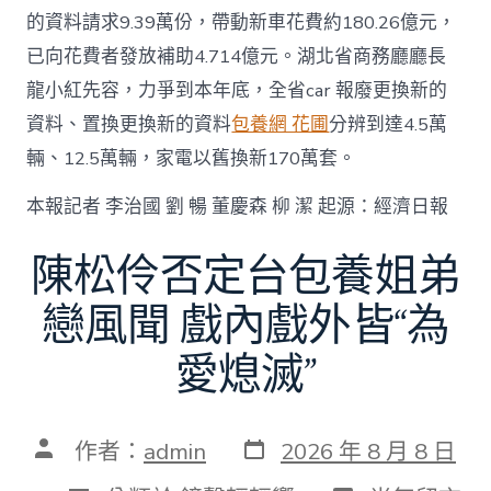
的資料請求9.39萬份，帶動新車花費約180.26億元，
已向花費者發放補助4.714億元。湖北省商務廳廳長
龍小紅先容，力爭到本年底，全省car 報廢更換新的
資料、置換更換新的資料
包養網 花圃
分辨到達4.5萬
輛、12.5萬輛，家電以舊換新170萬套。
本報記者 李治國 劉 暢 董慶森 柳 潔 起源：經濟日報
陳松伶否定台包養姐弟
戀風聞 戲內戲外皆“為
愛熄滅”
發
文
作者：
admin
2026 年 8 月 8 日
表
章
日