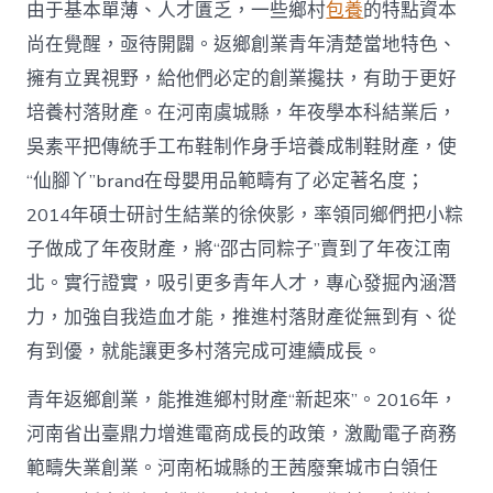
由于基本單薄、人才匱乏，一些鄉村
包養
的特點資本
尚在覺醒，亟待開闢。返鄉創業青年清楚當地特色、
擁有立異視野，給他們必定的創業攙扶，有助于更好
培養村落財產。在河南虞城縣，年夜學本科結業后，
吳素平把傳統手工布鞋制作身手培養成制鞋財產，使
“仙腳丫”brand在母嬰用品範疇有了必定著名度；
2014年碩士研討生結業的徐俠影，率領同鄉們把小粽
子做成了年夜財產，將“邵古同粽子”賣到了年夜江南
北。實行證實，吸引更多青年人才，專心發掘內涵潛
力，加強自我造血才能，推進村落財產從無到有、從
有到優，就能讓更多村落完成可連續成長。
青年返鄉創業，能推進鄉村財產“新起來”。2016年，
河南省出臺鼎力增進電商成長的政策，激勵電子商務
範疇失業創業。河南柘城縣的王茜廢棄城市白領任