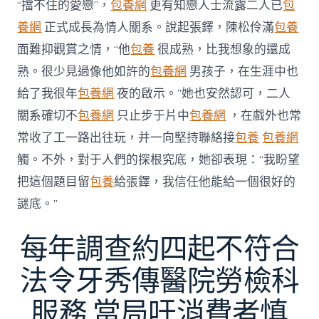
“擋不住的愛戀”，
包養網
更有知戀人士流露二人已
包
養網
正式成長為情人關系。說起張鐸，陳松伶滿
包養
面難抑觀賞之情，“他
包養
很成熟，比我想象的還成
熟。很少見過像他如許的
包養網
男孩子，在生涯中也
給了我很年
包養網
夜的啟示。”她也安然認可，二人
關系確切不
包養網
只止步于片中
包養網
，在戲外也常
常收了工一路出往玩，并一向堅持聯絡接
包養
包養網
觸。不外，對于人們的探根究底，她卻表現：“我盼望
把這個題目留
包養
給張鐸，我信任他能給一個很好的
謎底。”
每年調查約四起不符合
法令牙秀傳醫院勞檢科
服務 當局吁消費者慎