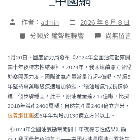
_中國網
發
文
作者：
admin
2026 年 8 月 8 日
表
章
日
作
分
在
分類於
鐘聲輕輕響
尚無留言
期
者
類
〈往
年
國
1月20日，國度動力局發布《2024年全國油氣勘察開
際
油
闢十年夜標志性結果》。2024年，我國連續鼎力晉陞
氣
勘察開闢力度，國際油氣產量當量首超4億噸，持續8
查
包
年堅持萬萬噸級疾速增加勢頭，“穩油增氣”成長情勢
養
進一個步驟穩固。此中，原油產量達2.13億噸，比擬
app
產
2018年減產2400萬噸；自然氣產量2464億立方米，
量
包養網比擬
近6年年均增加130億立方米以上。
當
量
首
《2024年全國油氣勘察開闢十年夜標志性結果》顯
超
示，我國最年夜油氣田——中國石油長慶油田累計生