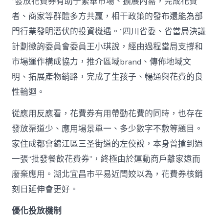
“發放花費券有助于繁華市場、擴展內需，完成花費
者、商家等群體多方共贏，相干政策的發布還能為部
門行業發明潛伏的投資機遇。”四川省委、省當局決議
計劃徵詢委員會委員王小琪說，經由過程當局支撐和
市場運作構成協力，推介區域brand、傳佈地域文
明、拓展產物銷路，完成了生孩子、暢通與花費的良
性輪迴。
從應用反應看，花費券有用帶動花費的同時，也存在
發放渠道少、應用場景單一、多少數字不敷等題目。
家住成都會錦江區三圣街道的左佼說，本身曾搶到過
一張“批發餐飲花費券”，終極由於運動商戶離家遠而
廢棄應用。湖北宜昌市平易近閆姣以為，花費券核銷
刻日延伸會更好。
優化投放機制