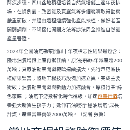
蹄疾步穩。四川盆地積極培養自然氣增儲上產年夜排
場，在慣例氣、致密氣及頁巖氣等多個範疇取得勘察
嚴重衝破，并經由過程連續強化產能扶植、做好老區
開闢調劑、不竭優化開闢方法等辦法周全推進自然氣
產量晉陞。
2024年全國油氣勘察開闢十年夜標志性結果還包含：
陸地油氣增儲上產再獲佳績，原油持續5年減產超200
萬噸；頁巖油勘察開闢範疇連續擴大，先行示范區扶
植結果豐富；陸地工程技巧設備加速立異，完成主要
衝破；油氣勘察開闢與新動力加速融會，厚植行業“綠
色家底”；油氣下游數智化跨代進級，加速
包養行情
培
養強大新質生孩子力；延伸石油踐行“穩油增氣”成長
計謀，產量當量衝破2000萬噸。（記者 張翼）