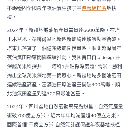
不竭穩固全國最年夜油氣生孩子基
包養網排名
地扶
植。
2024年，新疆地域油氣產量當量達6600萬噸。在塔
里木盆地、準噶爾盆地新區新範疇連續獲勘察衝破。
塔東北落實了一個億噸級範圍儲量區，順北超深層年
夜油氣田勘察開闢連續推動，我國首口自立design井
深超萬米科探井——塔科1井鉆探深度超1萬米，勝利
掏出全球萬米深地第一筒巖心。新疆地域多個油氣田
連續穩產高產，富滿油田原油產量衝破300萬噸、順
北油氣田產量到達300萬噸油當量。
2024年，四川盆地自然氣勘察亮點紛呈，自然氣產量
衝破700億立方米，近六年年均減產超40億立方米，
國際首個“千億立方米”自然氣計謀保證年夜基地扶植