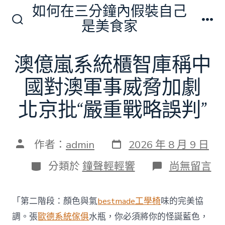
跳
如何在三分鐘內假裝自己
至
是美食家
搜
選
主
尋
單
切
要
澳億嵐系統櫃智庫稱中
換
內
開
關
國對澳軍事威脅加劇
容
北京批“嚴重戰略誤判”
發
文
作者：
admin
2026 年 8 月 9 日
表
章
日
作
分
在
分類於
鐘聲輕輕響
尚無留言
期
者
類
〈澳
億
嵐
「第二階段：顏色與氣
bestmade工學椅
味的完美協
系
統
調。張
歐德系統傢俱
水瓶，你必須將你的怪誕藍色，