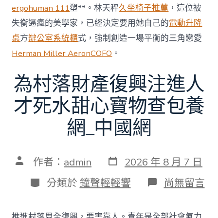
ergohuman 111
塑**。林天秤
久坐椅子推薦
，這位被
失衡逼瘋的美學家，已經決定要用她自己的
電動升降
桌
方
辦公室系統櫃
式，強制創造一場平衡的三角戀愛
Herman Miller Aeron
COFO
。
為村落財產復興注進人
才死水甜心寶物查包養
網_中國網
發
文
作者：
admin
2026 年 8 月 7 日
表
章
日
作
分
在
分類於
鐘聲輕輕響
尚無留言
期
者
類
〈為
村
落
推進村落周全復興，要害靠人。青年是全部社會氣力