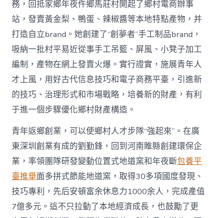
務，回抵家鄉年夜仵鄉馬莊村開起了鄉村電商辦事
站，發賣黃金梨、鴨蛋、辣椒醬等本地特點產物，并
打造自立brand。她創建了“創夢者”手工制品brand，
吸納一批村平易近從事手工吊籃、屏風、小凳子加工
編制，產物在網上發賣火爆。實行證實，施展青年人
才上風，用好古代信息技巧和電子商務平臺，引進新
的技巧、治理形式和市場戰略，培養新的財產，有利
于進一個步驟優化鄉村財產構造。
青年返鄉創業，可以使鄉村人才步隊“強起來”。在廣
東深圳創業有成的劉勤鋒，回到河南睢縣創建環保企
業，率領團隊研發變動位置式地道窯和年夜斷
包養平
臺推舉
面多拼式節能地道窯，取得30多項國度發現、
技巧專利，先后安頓富余休息力1000余人，完成產值
7億多元。這不只拉動了本地經濟成長，也鼓勵了更