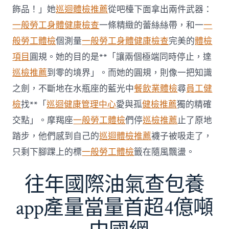
傳
醫
飾品！」她
巡迴體檢推薦
從吧檯下面拿出兩件武器：
院
一般勞工身體健康檢查
一條精緻的蕾絲絲帶，和一
一
勞
檢
般勞工體檢
個測量
一般勞工身體健康檢查
完美的
體檢
科
項目
圓規。她的目的是**「讓兩個極端同時停止，達
服
務
巡檢推薦
到零的境界」。而她的圓規，則像一把知識
當
之劍，不斷地在水瓶座的藍光中
餐飲業體檢
尋
員工健
局
吁
檢
找**「
巡迴健康管理中心
愛與孤
健檢推薦
獨的精確
消
交點」。摩羯座
一般勞工體檢
們停
巡檢推薦
止了原地
費
者
踏步，他們感到自己的
巡迴體檢推薦
襪子被吸走了，
慎
只剩下腳踝上的標
一般勞工體檢
籤在隨風飄盪。
選〉
中
往年國際油氣查包養
app產量當量首超4億噸