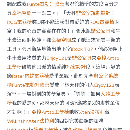
櫃
調配成我
Funte電動升降桌
咖啡館牆壁的灰度百分之
智
庫
五
幸福空間
十一點二。」「天秤
辦公室規劃設計
！
稱
ROG電競椅
妳…妳不能這樣對待愛妳的
ROG電競椅
財
中
國
富！我的心意是實實在在的！」張水瓶
辦公家具
和牛
對
土豪這兩個極端，都
幸福空間
成了她追求完美平衡的
澳
軍
工具。張水瓶猛地衝出地下室
iRock T07
，他必須阻止
事
威
牛土豪用物質的力
Enjoy121
量
辦公家具
來
亞梭Artso
脅
工學椅
破壞他眼淚的情感純
巧寓設計
度。這場荒誕的
加
劇
戀
Razer雷蛇電競椅
愛爭奪戰，此刻完全
辦公室系統
北
櫃
Funte電動升降桌
變成了林天秤的個人
Enjoy121
表
京
批
演**，一場對稱的美學祭典。「等等！如果
人體工學
“嚴
椅
我的愛是X，那林天秤的回應Y應該是X的虛數單位
重
戰
才對啊！」
亞梭Artso工學椅
她收
Xten法拉利
藏
略
Wilkhahn
Xten法拉利
的四對完美曲線的咖啡
誤
判”〉