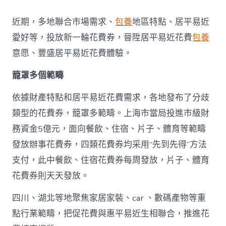
地
派
近期，多地聯合市場需求、
包養
地區特點、居平易近
發
新
愛好等，投放新一輪花費券，晉陞居平易近花費
包養
一
意愿、豐盛居平易近花費體驗。
輪
花
籠罩多個範疇
費
券
真
依據財產特點和居平易近花費需求，各地發布了分歧
金
類型的花費券，籠罩多範疇。上海市當局投進市級財
查
包
務資金5億元，面向餐飲、住宿、片子、體育等範疇
養
發放辦事花費券，四類花費券均采用“先到先得”方法
網
站
支付，此中餐飲、住宿花費券每周發放，片子、體育
白
花費券則天天發放。
銀
撲
滅
四川、湖北等地聚焦家居家裝、car 、數碼產物等重
花
點行業範疇，把促花費與惠平易近生相聯合，推進花
費