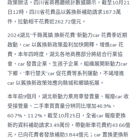
政策辦法。四川省商務廳統計數據顯示，截至10月21
日12時，四川省花費品以舊換新補助請求187.3萬
件，拉動相干花費近262.72億元。
2024湖北“千縣萬鎮 煥新花費”新動力car 花費季近期
啟動，car 以舊換新政策盈利加快開釋，增進car 花
費。本年四時度，湖北各地商務部分將結合行業協
會、car 發賣企業、生孩子企業，組織展開新動力car
下鄉、“車行楚天”car 促花費等系列運動，不竭增進
car 以舊換新政策效應向縣城和鄉鎮拓展。
本年前9個月，湖北新動力乘用車發賣量、報廢car 收
受接管量、二手車買賣量分辨同比增加46.9%、
60.7%、11.2%。截至10月25日，全省car 報廢更換
新的資料補助請求3.49萬份，帶動新車花費約43.66億
元，已向花費者發放補助3.844億元；car 置換更換新