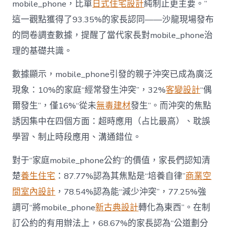
mobile_phone，比單
日式住宅設計
純制止更主要。”
而
非
這一觀點獲得了93.35%的家長認同——沙龍現場發布
“家
的問卷調查數據，提醒了當代家長對mobile_phone治
庭
戰
理的基礎共識。
場”〉
中
數據顯示，mobile_phone引發的親子沖突已成為廣泛
現象：10%的家庭“經常發生沖突”，32%
客變設計
“偶
爾發生”，僅16%“從未
無毒建材
發生”。而沖突的焦點
誘因集中在四個方面：超時應用（占比最高）、耽誤
學習、制止時段應用、溝通錯位。
對于“家庭mobile_phone公約”的價值，家長們認知清
楚
養生住宅
：87.77%認為其焦點是“培養自律”
商業空
間室內設計
，78.54%認為能“減少沖突”，77.25%強
調可“將mobile_phone
新古典設計
轉化為東西”。在制
訂公約的有用辦法上，68.67%的家長認為“公道劃分