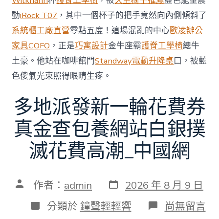
Wilkhahn
杯
護脊工學椅
，被
久坐椅子推薦
藍色能量震
中
動
iRock T07
，其中一個杯子的把手竟然向內側傾斜了
系統櫃工廠直營
零點五度！這場混亂的中心
歐凌辦公
家具
COFO
，正是
巧寓設計
金牛座霸
護脊工學椅
總牛
土豪。他站在咖啡館門
Standway電動升降桌
口，被藍
色傻氣光束照得眼睛生疼。
多地派發新一輪花費券
真金查包養網站白銀撲
滅花費高潮_中國網
發
文
作者：
admin
2026 年 8 月 9 日
表
章
日
作
分
在
分類於
鐘聲輕輕響
尚無留言
期
者
類
〈多