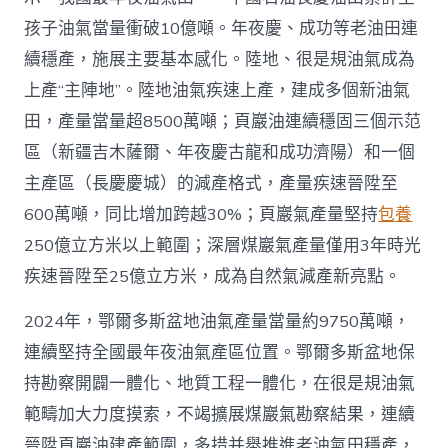
4
億
孩子油氣當量衝破10億噸。年夜慶、成功等老油田連
噸
續穩產，施展主要基本感化。陸地、很是規油氣成為
_
中
上產“主陣地”。陸地油氣疾速上產，建成多個新油氣
國
田，產量當量超8500萬噸；頁巖油連續穩固三個示范
網〉
中
區（新疆吉木薩爾、年夜慶古龍和成功濟陽）和一個
主產區（長慶慶城）的減產格式，產量疾速晉陞至
600萬噸，同比增加跨越30%；頁巖氣產量堅持
包養
250億立方米以上範圍；深層煤巖氣產量僅用3年時光
疾速晉陞至25億立方米，成為自然氣減產新亮點。
2024年，鄂爾多斯盆地油氣產量當量約9750萬噸，
連續堅持全國最年夜油氣產區位置。鄂爾多斯盆地保
持勘察開闢一體化、地質工程一體化，在很是規油氣
範疇加大力度摸索，不竭擴展煤巖氣勘察結果，連續
晉陞頁巖油建產範圍，多措并舉推進老油氣田穩產，