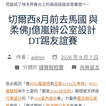
而變成了林天秤舞台上的兩座極端背景雕塑**。
切爾西8月前去馬國 與
柔佛J億嵐辦公室設計
DT踢友誼賽
發
文
作者：
admin
2026 年 8 月 7 日
表
章
日
作
分
在
分類於
鐘聲輕輕響
尚無留言
期
者
類
〈切
爾
西
張水瓶的「傻
ROG電競椅
氣
亞梭Artso工學椅
」
ROG
8
月
電競椅
與牛土豪的「霸氣
Xten法拉利
」瞬間被天秤座
前
巧寓設計
的「平
100室內設計
衡」力量所
震旦辦公家
去
馬
具
鎖死。「儀式開始！
歐凌辦公家具
失敗者，