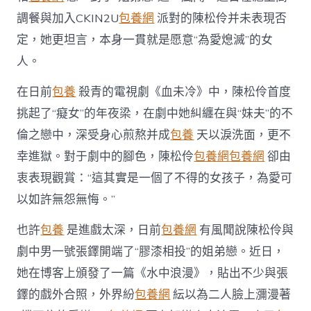
中
調餐與加入CKIN2U
包養網
派對的陳松伶并未表現否
定，她更坦言，本身一貫就是愿意“為愛熄滅”的女
人。
在日前
包養
殺青的電視劇《血未冷》中，陳松伶首度
挑起了“癡女”的年夜梁，在劇中她糾纏在與“妹夫”的不
倫之戀中，深受身心煎熬并成
包養
天以淚洗面，更不
幸進獄。對于劇中的腳色，陳松伶
包養網
包養網
卻由
衷表現觀賞：“這其實是一個了不得的女孩子，為愛可
以如許無怨無悔。”
也許
包養
是進戲太深，日前
包養網
有風聞說陳松伶與
劇中男一號張鐸開端了“膠漆相投”的姐弟戀。近日，
她在博客上頒發了一篇《水中浪漫》，貼出不少與張
鐸的戲外合照，外界紛
包養網
紜以為二人臉上瀰漫著