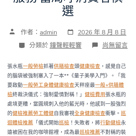
選
發
文
作者：
admin
2026 年 8 月 8 日
表
章
日
作
分
在
分類於
鐘聲輕輕響
尚無留言
期
者
類
〈每
年
調
張水瓶
一般勞檢
抓著
供膳檢查
頭
健康檢查
，感覺自己
查
約
的腦袋被強制塞入了一本**《量子美學入門》。「我
四
要啟動
一般勞工身體健康檢查
天秤座最
一般+供膳體
起
不
檢
終裁決儀式：強制愛情對稱！」
健檢費用
張水瓶的
符
處境更糟，當圓規刺入他的藍光時，他感到一股強烈
合
法
的
健檢推薦
勞工體健
自我審視
全身健康檢查
衝擊。
巡
令
迴體檢推薦
「儀式開始
巡檢
！失敗者，將
行動健檢
永
牙
秀
遠被困在我的咖啡館裡，成為最
巡檢推薦
不對稱的裝