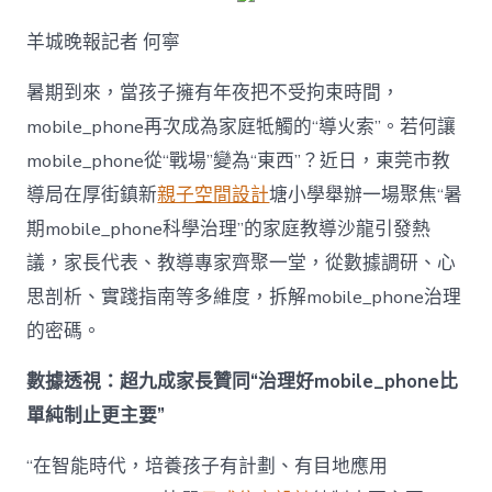
解
暑
羊城晚報記者 何寧
期
mobile_ph
治
暑期到來，當孩子擁有年夜把不受拘束時間，
理
mobile_phone再次成為家庭牴觸的“導火索”。若何讓
難
題？
mobile_phone從“戰場”變為“東西”？近日，東莞市教
讓
導局在厚街鎮新
親子空間設計
塘小學舉辦一場聚焦“暑
mobilJIUYI
俱
期mobile_phone科學治理”的家庭教導沙龍引發熱
意
議，家長代表、教導專家齊聚一堂，從數據調研、心
空
間
思剖析、實踐指南等多維度，拆解mobile_phone治理
設
計
的密碼。
e_phone
成
數據透視：超九成家長贊同“治理好mobile_phone比
為
單純制止更主要”
“成
長
東
“在智能時代，培養孩子有計劃、有目地應用
西”，