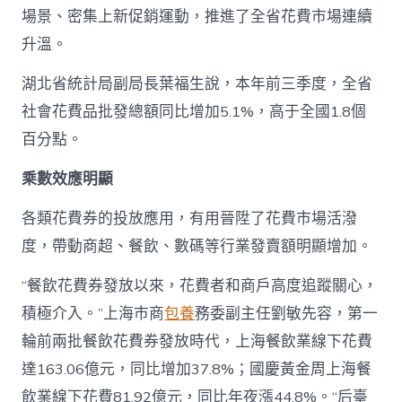
場景、密集上新促銷運動，推進了全省花費市場連續
升溫。
湖北省統計局副局長葉福生說，本年前三季度，全省
社會花費品批發總額同比增加5.1%，高于全國1.8個
百分點。
乘數效應明顯
各類花費券的投放應用，有用晉陞了花費市場活潑
度，帶動商超、餐飲、數碼等行業發賣額明顯增加。
“餐飲花費券發放以來，花費者和商戶高度追蹤關心，
積極介入。”上海市商
包養
務委副主任劉敏先容，第一
輪前兩批餐飲花費券發放時代，上海餐飲業線下花費
達163.06億元，同比增加37.8%；國慶黃金周上海餐
飲業線下花費81.92億元，同比年夜漲44.8%。“后臺