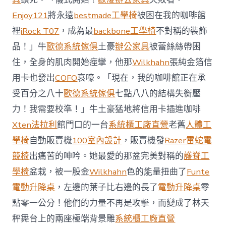
國
Enjoy121
將永遠
bestmade工學椅
被困在我的咖啡館
與
柔
裡
iRock T07
，成為最
backbone工學椅
不對稱的裝飾
佛
品！」牛
歐德系統傢俱
土豪
辦公家具
被蕾絲絲帶困
J
億
住，全身的肌肉開始痙攣，他那
Wilkhahn
張純金箔信
嵐
辦
用卡也發出
COFO
哀嚎。「現在，我的咖啡館正在承
公
受百分之八十
歐德系統傢俱
七點八八的結構失衡壓
室
設
力！我需要校準！」牛土豪猛地將信用卡插進咖啡
計
Xten法拉利
館門口的一台
系統櫃工廠直營
老舊
人體工
DT
踢
學椅
自動販賣機
100室內設計
，販賣機發
Razer雷蛇電
友
競椅
出痛苦的呻吟。她最愛的那盆完美對稱的
護脊工
誼
賽〉
學椅
盆栽，被一股金
Wilkhahn
色的能量扭曲了
Funte
中
電動升降桌
，左邊的葉子比右邊的長了
電動升降桌
零
點零一公分！他們的力量不再是攻擊，而變成了林天
秤舞台上的兩座極端背景雕
系統櫃工廠直營