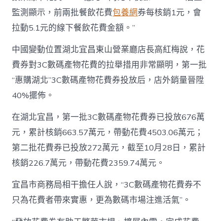
監測顯示，前兩批餐飲花費
包養網
券每核銷1元，會
拉動5.1元的線下餐飲花費金額。”
中國變動位置湖北宜昌東山營業廳店長高紅梅說，花
費券對3C數碼產物花費的拉舉措用非常顯明，第一批
“惠購湖北”3C數碼產物花費券投放后，店外銷量晉陞
40%擺佈。
在湖北宜昌，第一批3C數碼產物花費券已投放676萬
元，累計核銷663.57萬元，帶動花費4503.06萬元；
第二批花費券已投放272萬元，截至10月28日，累計
核銷226.7萬元，帶動花費2359.74萬元。
宜昌市商務局相干擔任人說，“3C數碼產物花費券不
只為花費者帶來實惠，更為數碼市場注進活氣”。