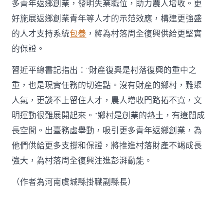
多青年返鄉創業，發明失業職位，助力農人增收。更
好施展返鄉創業青年等人才的示范效應，構建更強盛
的人才支持系統
包養
，將為村落周全復興供給更堅實
的保證。
習近平總書記指出：“財產復興是村落復興的重中之
重，也是現實任務的切進點。沒有財產的鄉村，難聚
人氣，更談不上留住人才，農人增收門路拓不寬，文
明運動很難展開起來。”鄉村是創業的熱土，有遼闊成
長空間。出臺務虛舉動，吸引更多青年返鄉創業，為
他們供給更多支撐和保證，將推進村落財產不竭成長
強大，為村落周全復興注進彭湃動能。
（作者為河南虞城縣掛職副縣長）