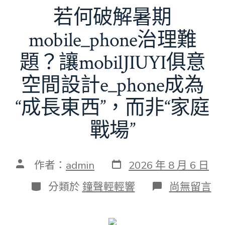
若何破解暑期
mobile_phone治理難
題？讓mobilJIUYI俱意
空間設計e_phone成為
“成長東西”，而非“家庭
戰場”
發
文
作者：
admin
2026 年 8 月 6 日
表
章
日
作
分
在
分類於
鐘聲輕輕響
尚無留言
期
者
類
〈若
何
破