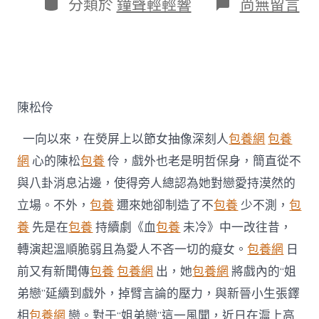
作
分
在
分類於
鐘聲輕輕響
尚無留言
期
者
類
〈陳
松
伶
否
定
台
包
陳松伶
養
姐
一向以來，在熒屏上以節女抽像深刻人
包養網
包養
弟
戀
網
心的陳松
包養
伶，戲外也老是明哲保身，簡直從不
風
與八卦消息沾邊，使得旁人總認為她對戀愛持漠然的
聞
戲
立場。不外，
包養
邇來她卻制造了不
包養
少不測，
包
內
養
先是在
包養
持續劇《血
包養
未冷》中一改往昔，
戲
外
轉演起溫順脆弱且為愛人不吝一切的癡女。
包養網
日
皆
前又有新聞傳
包養
包養網
出，她
包養網
將戲內的“姐
“為
愛
弟戀”延續到戲外，掉臂言論的壓力，與新晉小生張鐸
熄
滅”〉
相
包養網
戀。對于“姐弟戀”這一風聞，近日在滬上高