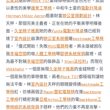
公家具
隨即將
iRock T07
蕾絲絲帶拋向金色光芒，試圖
值
凸
以柔性的美學
護脊工學椅
，中和牛土豪的
電動升降桌
顯 億
Herman Miller Aeron
粗暴財富
辦公室規劃設計
。林
嵐
室
天秤，那個完美主義者，正坐在她的平衡美學吧檯後
內
設
面，
久坐椅子推薦
她的表
Funte電動升降桌
情已經到
計
達了
室內設計
崩潰的
辦公室系統櫃
邊
bestmade工學椅
過
往
緣。「儀式開始！失敗
ROG電競椅
者，將永遠被困在
半
我
幸福空間
的咖
人體工學椅
啡
歐德系統傢俱
館裡，成
年
總
為最不對稱
幸福空間
的裝飾品！
Xten法拉利
」而現在
買
Wilkhahn
，一個是無限
久坐椅子推薦
的金錢物慾，另
賣
額
一個是無限的單戀傻氣，兩者
iRock T07
都極端到讓她
近
無法平衡。林
室內設計
天秤的眼睛變得通
bestmade工
60
億
學椅
紅，彷彿兩個正
Razer雷蛇電競椅
在進
backbone
元〉
工學椅
行精密測量
亞梭Artso工學椅
的電
backbone工
中
學椅
綠的系統傢俱
子磅秤。他們的力量不再是攻擊，