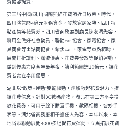
高
費擴容提質。
潮
_
第三屆中國(四川)國際熊貓花費節近日啟幕。時代，
中
四川將兼顧4億元財務資金，發放家居家裝、四川特
國
網〉
點產物等花費券。四川省商務廳副廳長陳友清先容，
中
將周全做好社會動員，聯動car 協會、家電協會、家
具商會等重點商協會，聚焦car 、家電等重點範疇，
展開打折讓利、滿減優惠、花費券發放等促銷運動，
做到優惠力度全年最年夜，讓利範圍達10億元，讓花
費者實在享用優惠。
湖北以“政策+運動”雙輪驅動，連續激起花費潛力、提
振花費信念。針對3C數碼產物，湖北在第三方平臺投
放花費券，可用于線下購置手機、數碼相機、智妙手
表等。湖北省商務廳相干擔任人先容，本年以來，本
地省市聯動展開4000多場促花費運動，立異拓展花費