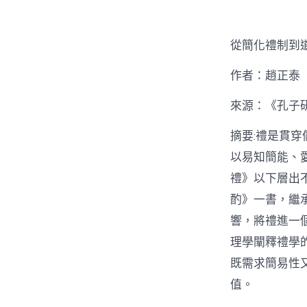
從簡化禮制到
作者：趙正泰
來源：《孔子研
摘要:禮是貫
以易知簡能、
禮》以下層出
酌》一書，繼
響，將禮進一
理學闡釋禮學
既需求簡易性
值。