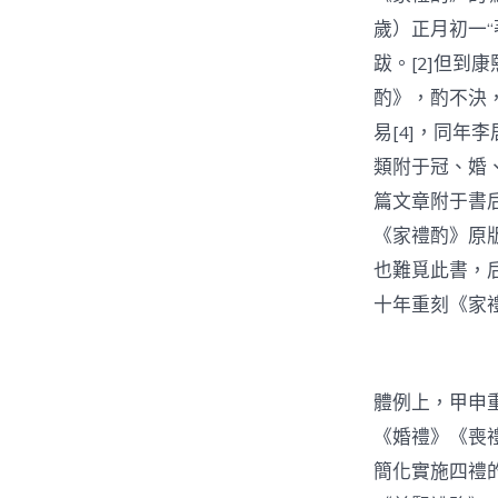
歲）正月初一“
跋。[2]但到
酌》，酌不決，
易[4]，同
類附于冠、婚
篇文章附于書
《家禮酌》原
也難覓此書，
十年重刻《家
體例上，甲申
《婚禮》《喪
簡化實施四禮