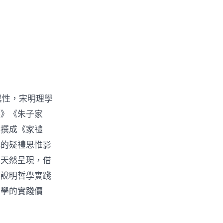
異性，宋明理學
儀》《朱子家
年撰成《家禮
稱的疑禮思惟影
的天然呈現，借
詮說明哲學實踐
哲學的實踐價