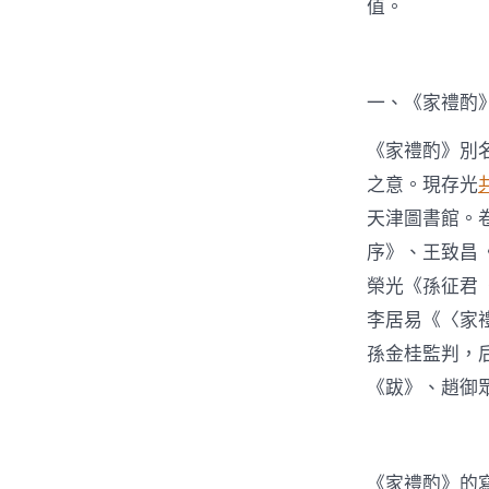
值。
一、《家禮酌
《家禮酌》別
之意。現存光
天津圖書館。
序》、王致昌
榮光《孫征君
李居易《〈家
孫金桂監判，
《跋》、趙御
《家禮酌》的