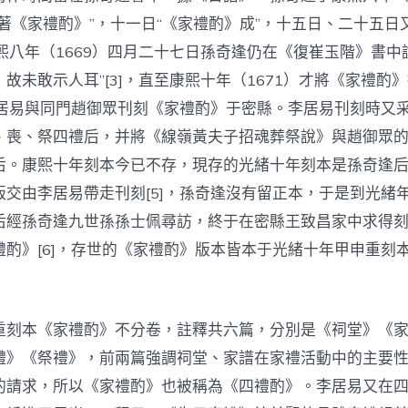
著《家禮酌》”，十一日“《家禮酌》成”，十五日、二十五日
康熙八年（1669）四月二十七日孫奇逢仍在《復崔玉階》書中
故未敢示人耳”[3]，直至康熙十年（1671）才將《家禮酌
年李居易與同門趙御眾刊刻《家禮酌》于密縣。李居易刊刻時又
、喪、祭四禮后，并將《線嶺黃夫子招魂葬祭說》與趙御眾
后。康熙十年刻本今已不存，現存的光緒十年刻本是孫奇逢
版交由李居易帶走刊刻[5]，孫奇逢沒有留正本，于是到光緒
后經孫奇逢九世孫孫士佩尋訪，終于在密縣王致昌家中求得
禮酌》[6]，存世的《家禮酌》版本皆本于光緒十年甲申重刻
重刻本《家禮酌》不分卷，註釋共六篇，分別是《祠堂》《
禮》《祭禮》，前兩篇強調祠堂、家譜在家禮活動中的主要
的請求，所以《家禮酌》也被稱為《四禮酌》。李居易又在