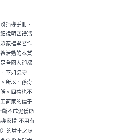
實踐指導手冊。
詳細說明四禮活
一眾家禮學著作
發禮活動的本質
可是全國人卻都
禮，不如遵守
禮。所以，孫奇
家譜。四禮也不
農工商家的孺子
“斷不成泥儀節
倡導家禮“不用有
酌》的貴重之處