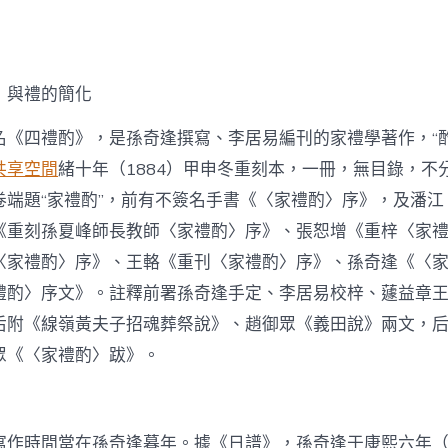
》與禮的簡化
名《四禮酌》，是孫奇逢撰寫、李居易編刊的家禮學著作，“酌
共享空間
緒十年（1884）甲申冬重刻本，一冊，無目錄，不
卷端題“家禮酌”，前有不簽名手書《〈家禮酌〉序》，及潘江
《重刻孫夏峰師長教師〈家禮酌〉序》、張恕增《重梓〈家
〈家禮酌〉序》、王輅《重刊〈家禮酌〉序》、孫奇逢《〈
禮酌〉序文》。註釋前署孫奇逢手定、李居易校梓、蘧益章
后附《線嶺黃夫子招魂葬祭說》、趙御眾《義田說》兩文，
眾《〈家禮酌〉跋》。
寫作時間當在孫奇逢暮年。據《日譜》，孫奇逢于康熙六年