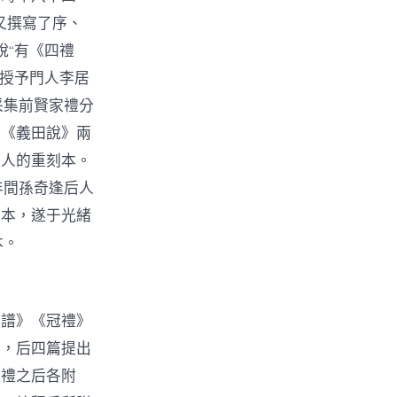
又撰寫了序、
說“有《四禮
》授予門人李居
采集前賢家禮分
的《義田說》兩
后人的重刻本。
年間孫奇逢后人
刻本，遂于光緒
本。
家譜》《冠禮》
性，后四篇提出
四禮之后各附