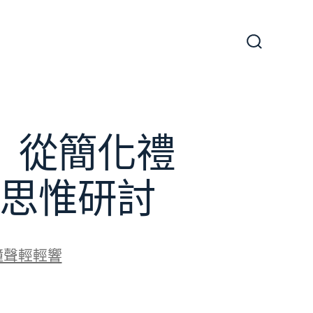
搜
尋
切
換
開
關
】從簡化禮
思惟研討
鐘聲輕輕響