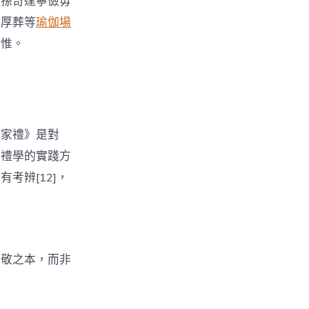
而孫奇逢寧儉毋
比厚葬等
瑜伽場
思惟。
子家禮》是對
家禮學的實踐方
考辨[12]，
愛敬之本，而非