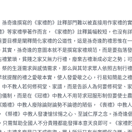
，孫奇逢撰寫的《家禮酌》註釋部門難以被直接用作家禮的
禮》等家禮學著作而言，《家禮酌》註釋篇幅較短，也沒有
重要目標是闡釋簡化家禮的公道性，這是孫奇逢酌禮思惟在
。其實，孫奇逢的意圖本就不是撰寫家禮規范，而是要指落
古禮繁瑣，貧賤之家又無力行禮，廢棄古禮漸成必定之勢；
、祭的生涯需求與感情需求，那么與其苛求眾人依照古制行
早就提醒的禮之愛敬本實，使人發愛敬之心，行易知簡能之
》中不教人若何修祠堂、家譜，而是告訴人為何要修祠堂、
的儀制，而是在《冠禮》中教人不用苛求冠服形制但要使士
《婚禮》中教人廢除論財論勢不論德的陋俗，《喪禮》中教人
0]，《祭禮》中教人發凄愴怵惕之心、至誠仁厚之念。孫奇逢
1]，只需幫助全國人不分貴賤都能發揮本意天良即可。《家禮