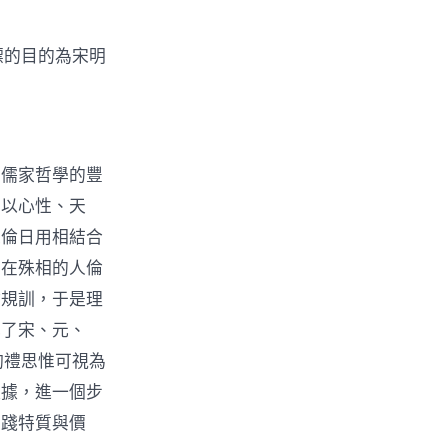
標的目的為宋明
出儒家哲學的豐
于以心性、天
人倫日用相結合
，在殊相的人倫
會規訓，于是理
成了宋、元、
酌禮思惟可視為
依據，進一個步
實踐特質與價