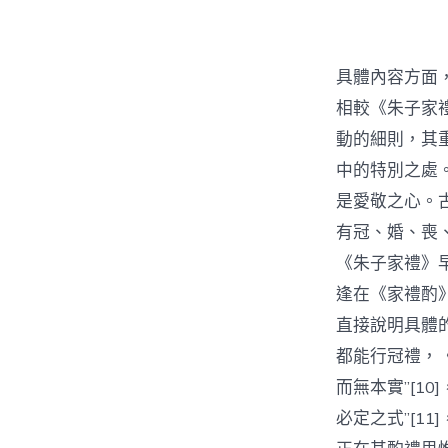
具體內容方面
相較《朱子家
動的細則，其
中的特別之處
是愛敬之心。
有冠、婚、喪
《朱子家禮》
逢在《家禮酌
直接說明具體
都能行冠禮，
而無本實”[1
必定之式”[1