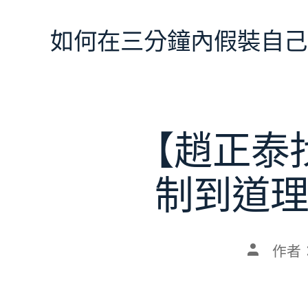
跳
至
如何在三分鐘內假裝自己
主
要
內
容
【趙正泰
制到道
文
作者
章
作
者