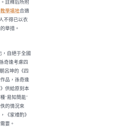
范。註釋后所附
的
教學場地
合適
人不得已以衣
人的舉措。
也，自絕于全國
，孫奇逢考慮四
明朝呂坤的《四
禮作品，孫奇逢
酌》供給原刻本
“易知簡能”
散佚的情況來
是，《家禮酌》
的需要。