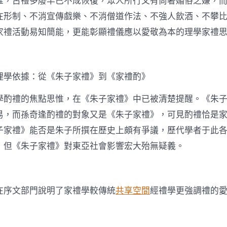
惟，古禮多廢早已不成恢復，眾人所行又有尚奢媚俗之嫌，
在形制、不消宣傳戲樂、不消僧道作法、不強人飲酒、不攀
家禮活動易知簡能，更能彰顯禮儀應以愛敬為本的理學家禮
理學依據：從《朱子家禮》到《家禮酌》
學酌禮的焦點思惟，在《朱子家禮》中已被清楚提醒。《朱
易，而孫奇逢酌禮的對象又是《朱子家禮》，可見酌禮恰是
子家禮》能否是朱子所撰在歷史上頗有爭議，歷代學者于此各有
，但《朱子家禮》對東亞社會影響宏大殆無疑義。
在序文部門說明了家禮學較傳統
共享空間
經禮學更強調禮的