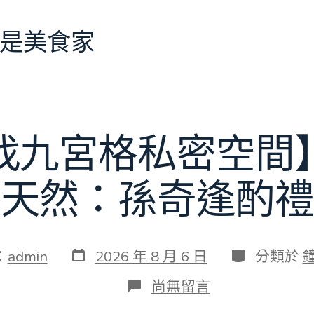
是美食家
找九宮格私密空間
理天然：孫奇逢酌禮
發
分
：
admin
2026 年 8 月 6 日
分類於
表
類
日
在
尚無留言
期
〈【趙
正