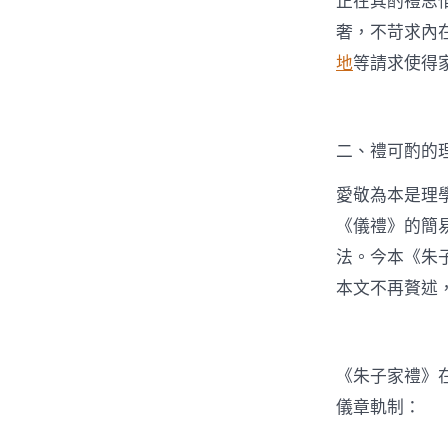
正在其酌禮思
奢，不苛求內
地
等請求使得
二、禮可酌的
愛敬為本是理
《儀禮》的簡
法。今本《朱
本文不再贅述
《朱子家禮》
儀章軌制：