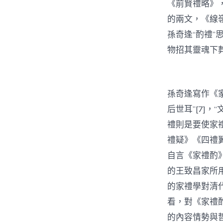
《前賢禮略》
的兩文，《線
孫奇逢“酌禮
物招其靈魂下
孫奇逢寫作《
后世耳”[7]
禮則是要使家禮
禮疑》《四禮
自言《家禮酌
的王致昌家所
的家禮學對清
看，對《家禮
的內容情勢與