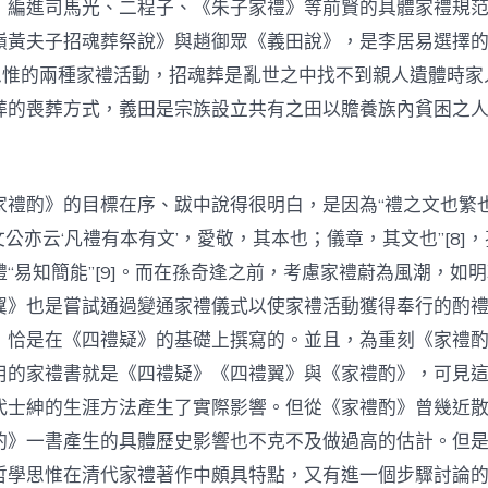
，編進司馬光、二程子、《朱子家禮》等前賢的具體家禮規
嶺黃夫子招魂葬祭說》與趙御眾《義田說》，是李居易選擇
”思惟的兩種家禮活動，招魂葬是亂世之中找不到親人遺體時家
葬的喪葬方式，義田是宗族設立共有之田以贍養族內貧困之
家禮酌》的目標在序、跋中說得很明白，是因為“禮之文也繁
，“文公亦云‘凡禮有本有文’，愛敬，其本也；儀章，其文也”[8]
“易知簡能”[9]。而在孫奇逢之前，考慮家禮蔚為風潮，如
翼》也是嘗試通過變通家禮儀式以使家禮活動獲得奉行的酌
》恰是在《四禮疑》的基礎上撰寫的。並且，為重刻《家禮
用的家禮書就是《四禮疑》《四禮翼》與《家禮酌》，可見這種
代士紳的生涯方法產生了實際影響。但從《家禮酌》曾幾近
酌》一書產生的具體歷史影響也不克不及做過高的估計。但
哲學思惟在清代家禮著作中頗具特點，又有進一個步驟討論