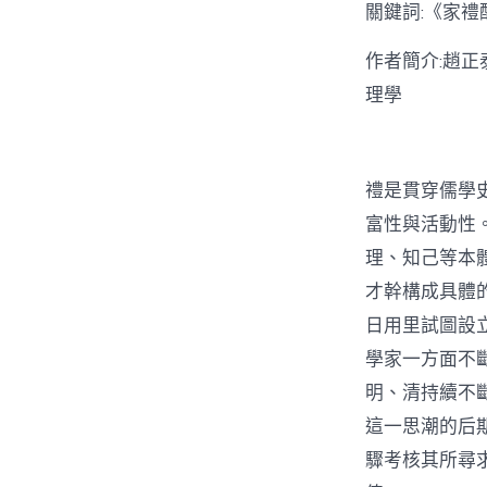
關鍵詞:《家
作者簡介:趙
理學
禮是貫穿儒學
富性與活動性
理、知己等本
才幹構成具體
日用里試圖設
學家一方面不
明、清持續不
這一思潮的后
驟考核其所尋