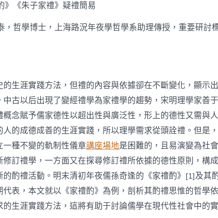
酌
禮酌》《朱子家禮》疑禮簡易
禮
思
正泰，哲學博士，上海路況年夜學哲學系助理傳授，重要研討
惟
研
討〉
中
史的生涯實踐方法，但禮的內容與依據卻在不斷變化，顯示
。中古以后出現了變經禮學為家禮學的趨勢，宋明理學家善
體概念賦予儒家德性以超出性與廣泛性，形上的德性又需與
的人的成德成善的生涯實踐，所以理學需求從頭詮禮。但是
立一種不變的軌制性儀章
講座場地
是困難的，且易演變為社
斷修訂禮學，一方面又在探尋修訂禮所依據的德性原則，構
斷的酌禮活動。明末清初年夜儒孫奇逢的《家禮酌》[1]及其
期代表，本文就以《家禮酌》為例，剖析其酌禮思惟的哲學
求的生涯實踐方法，這將有助于討論儒學在現代性社會中的