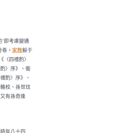
”即考慮變通
分卷，
家教
躲于
《〈四禮酌〉
禮酌〉序》、衛
家禮酌〉序》、
王輅校、孫世玟
后又有孫奇逢
（時年八十四