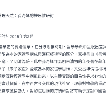
泰
找
九
道理天然：孫奇逢酌禮思惟研討
宮
格
私
密
討》2025年第3期
空
間】
從
穿儒學史的實踐儀章，在分歧思惟時期、哲學學派中呈現出差
簡
愛敬為本的家禮學構成與漢唐經禮學的區分，家禮書自《書
化
禮
不窮，至明清為盛。此中孫奇逢作為明末清初的年夜儒在暮
制
承了《朱子家禮》愛敬為本的家禮學思惟，又受呂坤情禮相
到
道
個步驟從經禮學中剝離出來，以主體實踐的簡易性尋求心性
理
的實踐價值。在中西古今交匯的現代社會，理學對禮學的重
天
然：
又需求感情動力，對酌禮思惟的持續研討將有助于探討中國
孫
奇
逢