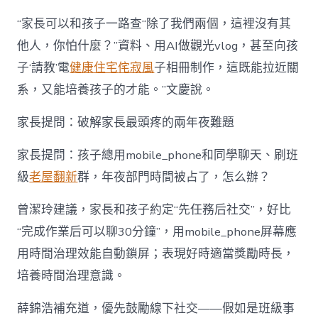
“家長可以和孩子一路查“除了我們兩個，這裡沒有其
他人，你怕什麼？”資料、用AI做觀光vlog，甚至向孩
子‘請教’電
健康住宅
侘寂風
子相冊制作，這既能拉近關
系，又能培養孩子的才能。”文慶說。
家長提問：破解家長最頭疼的兩年夜難題
家長提問：孩子總用mobile_phone和同學聊天、刷班
級
老屋翻新
群，年夜部門時間被占了，怎么辦？
曾潔玲建議，家長和孩子約定“先任務后社交”，好比
“完成作業后可以聊30分鐘”，用mobile_phone屏幕應
用時間治理效能自動鎖屏；表現好時適當獎勵時長，
培養時間治理意識。
薛錦浩補充道，優先鼓勵線下社交——假如是班級事