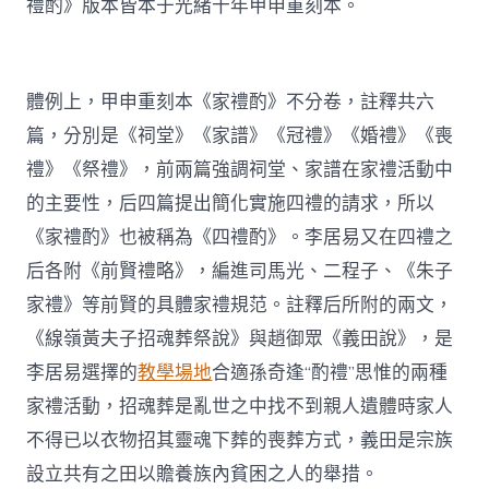
禮酌》版本皆本于光緒十年甲申重刻本。
體例上，甲申重刻本《家禮酌》不分卷，註釋共六
篇，分別是《祠堂》《家譜》《冠禮》《婚禮》《喪
禮》《祭禮》，前兩篇強調祠堂、家譜在家禮活動中
的主要性，后四篇提出簡化實施四禮的請求，所以
《家禮酌》也被稱為《四禮酌》。李居易又在四禮之
后各附《前賢禮略》，編進司馬光、二程子、《朱子
家禮》等前賢的具體家禮規范。註釋后所附的兩文，
《線嶺黃夫子招魂葬祭說》與趙御眾《義田說》，是
李居易選擇的
教學場地
合適孫奇逢“酌禮”思惟的兩種
家禮活動，招魂葬是亂世之中找不到親人遺體時家人
不得已以衣物招其靈魂下葬的喪葬方式，義田是宗族
設立共有之田以贍養族內貧困之人的舉措。