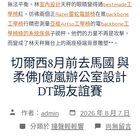
無法平衡。林
室內設計
天秤的眼睛變得通
bestmade工
60
億
學椅
紅，彷彿兩個正
Razer雷蛇電競椅
在進
backbone
元〉
工學椅
行精密測量
亞梭Artso工學椅
的電
backbone工
中
學椅
綠的系統傢俱
子磅秤。他們的力量不再是攻擊，
而變成了林天秤舞台上的兩座極端背景雕塑**。
切爾西8月前去馬國 與
柔佛J億嵐辦公室設計
DT踢友誼賽
發
文
作者：
admin
2026 年 8 月 7 日
表
章
日
作
分
在
分類於
鐘聲輕輕響
尚無留言
期
者
類
〈切
爾