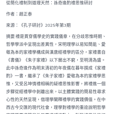
泰
從簡化禮制到道理天然：孫奇逢酌禮思惟研討
找
九
作者：趙正泰
宮
格
私
來源：《孔子研討》2025年第3期
密
空
摘要:禮是貫穿儒學史的實踐儀章，在分歧思惟時期、
間】
哲學學派中呈現出差異性，宋明理學以易知簡能、愛
從
簡
敬為本的家禮學構成與漢唐經禮學的區分，家禮書自
化
《書儀》《朱子家禮》以下層出不窮，至明清為盛。
禮
制
此中孫奇逢作為明末清初的年夜儒在暮年撰成《家禮
到
道
酌》一書，繼承了《朱子家禮》愛敬為本的家禮學思
理
惟，又受呂坤情禮相稱的疑禮思惟影響，將禮進一個
天
然：
步驟從經禮學中剝離出來，以主體實踐的簡易性尋求
孫
心性的天然呈現，借理學闡釋禮學的實踐價值。在中
奇
逢
西古今交匯的現代社會，理學對禮學的重詮說明哲學
酌