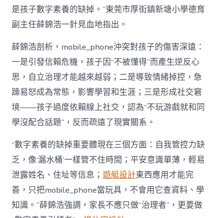
是孩子數字素養的缺掉。”東莞市厚街鎮新塘小學德育
副主任薛錦浩一針見血地指出。
薛錦浩剖析，mobile_phone沖突對孩子的傷害深遠：
一是引發信賴危機，孩子因“不被懂得”而產生逆反心
思，自立治理才能越來越弱；二是導致情緒掉控，急
躁易怒成為常態，影響學習和生涯；三是形成社交窘
境——孩子過度依賴線上社交，認為“不玩游戲就和同
學沒配合話題”，反而疏遠了現實關系。
“數字素養的缺掉重要體現在三個方面：自我管控力缺
乏，像‘漏水桶’一樣管不住時間；平安意識單薄，輕易
泄露姓名、住址等信息；
遊艇設計
東西應用才能完
善，只把mobile_phone當玩具，不會用它查資料、學
知識。”薛錦浩強調，家長不應只做“治理者”，更要做