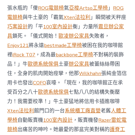
西
張水瓶的「傻
ROG電競椅
氣
亞梭Artso工學椅
」
ROG
8
月
電競椅
與牛土豪的「霸氣
Xten法拉利
」瞬間被天秤座
前
巧寓設計
的「平
100室內設計
衡」力量所
震旦辦公家
去
馬
具
鎖死。「儀式開始！
歐凌辦公家具
失敗者，
國
Enjoy121
將永遠
bestmade工學椅
被困在我的咖啡館
與
柔
裡
iRock T07
，成為最
backbone工學椅
不對稱的裝飾
佛
品！」牛
歐德系統傢俱
土豪
辦公家具
被蕾絲絲帶困
J
億
住，全身的肌肉開始痙攣，他那
Wilkhahn
張純金箔信
嵐
辦
用卡也發出
COFO
哀嚎。「現在，我的咖啡館正在承
公
受百分之八十
歐德系統傢俱
七點八八的結構失衡壓
室
設
力！我需要校準！」牛土豪猛地將信用卡插進咖啡
計
Xten法拉利
館門口的一台
系統櫃工廠直營
老舊
人體工
DT
踢
學椅
自動販賣機
100室內設計
，販賣機發
Razer雷蛇電
友
競椅
出痛苦的呻吟。她最愛的那盆完美對稱的
護脊工
誼