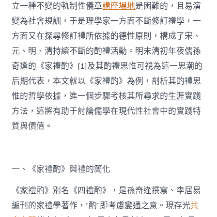
立一種不變的軌制性儀章
講座場地
是困難的，且易演
變為社會規訓，于是理學家一方面不斷修訂禮學，一
方面又在探尋修訂禮所依據的德性原則，構成了宋、
元、明、清持續不斷的酌禮活動。明末清初年夜儒孫
奇逢的《家禮酌》[1]及其酌禮思惟可視為這一思潮的
后期代表，本文就以《家禮酌》為例，剖析其酌禮思
惟的哲學依據，進一個步驟考核其所尋求的生涯實踐
方法，這將有助于討論儒學在現代性社會中的實踐特
質與價值。
一、《家禮酌》與禮的簡化
《家禮酌》別名《四禮酌》，是孫奇逢撰寫、李居易
編刊的家禮學著作，“酌”即考慮變通之意。現存光
共