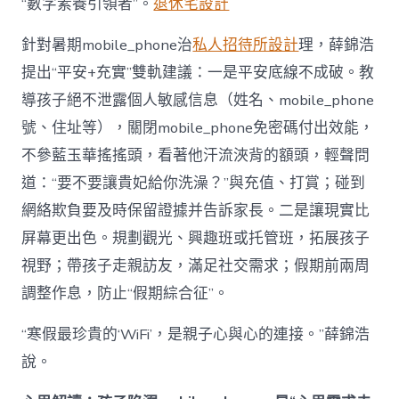
“數字素養引領者”。
退休宅設計
針對暑期mobile_phone治
私人招待所設計
理，薛錦浩
提出“平安+充實”雙軌建議：一是平安底線不成破。教
導孩子絕不泄露個人敏感信息（姓名、mobile_phone
號、住址等），關閉mobile_phone免密碼付出效能，
不參藍玉華搖搖頭，看著他汗流浹背的額頭，輕聲問
道：“要不要讓貴妃給你洗澡？”與充值、打賞；碰到
網絡欺負要及時保留證據并告訴家長。二是讓現實比
屏幕更出色。規劃觀光、興趣班或托管班，拓展孩子
視野；帶孩子走親訪友，滿足社交需求；假期前兩周
調整作息，防止“假期綜合征”。
“寒假最珍貴的‘WiFi’，是親子心與心的連接。”薛錦浩
說。