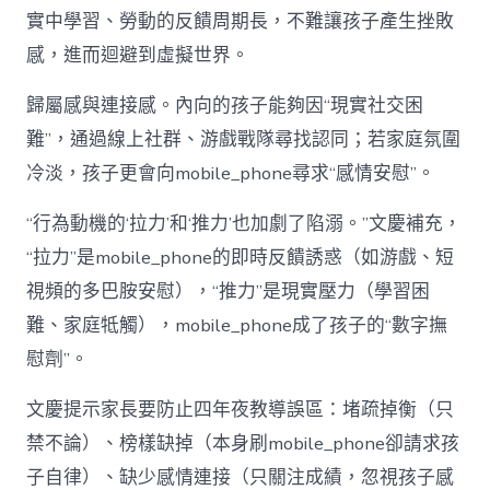
實中學習、勞動的反饋周期長，不難讓孩子產生挫敗
感，進而迴避到虛擬世界。
歸屬感與連接感。內向的孩子能夠因“現實社交困
難”，通過線上社群、游戲戰隊尋找認同；若家庭氛圍
冷淡，孩子更會向mobile_phone尋求“感情安慰”。
“行為動機的‘拉力’和‘推力’也加劇了陷溺。”文慶補充，
“拉力”是mobile_phone的即時反饋誘惑（如游戲、短
視頻的多巴胺安慰），“推力”是現實壓力（學習困
難、家庭牴觸），mobile_phone成了孩子的“數字撫
慰劑”。
文慶提示家長要防止四年夜教導誤區：堵疏掉衡（只
禁不論）、榜樣缺掉（本身刷mobile_phone卻請求孩
子自律）、缺少感情連接（只關注成績，忽視孩子感