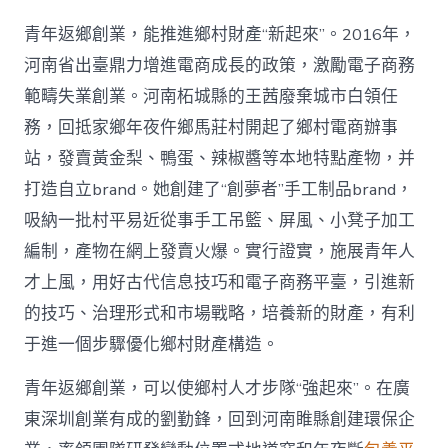
青年返鄉創業，能推進鄉村財產“新起來”。2016年，
河南省出臺鼎力增進電商成長的政策，激勵電子商務
範疇失業創業。河南柘城縣的王茜廢棄城市白領任
務，回抵家鄉年夜仵鄉馬莊村開起了鄉村電商辦事
站，發賣黃金梨、鴨蛋、辣椒醬等本地特點產物，并
打造自立brand。她創建了“創夢者”手工制品brand，
吸納一批村平易近從事手工吊籃、屏風、小凳子加工
編制，產物在網上發賣火爆。實行證實，施展青年人
才上風，用好古代信息技巧和電子商務平臺，引進新
的技巧、治理形式和市場戰略，培養新的財產，有利
于進一個步驟優化鄉村財產構造。
青年返鄉創業，可以使鄉村人才步隊“強起來”。在廣
東深圳創業有成的劉勤鋒，回到河南睢縣創建環保企