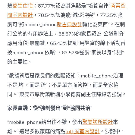
楚
養生住宅
：87.77%認為其焦點是“培養自律”
商業空
間室內設計
，78.54%認為能“減少沖突”，77.25%強
調可“將mobile_phone
新古典設計
轉化為東西”。在制
訂公約的有用辦法上，68.67%的家長認為“公道劃分
應用時段”最關鍵，65.43%提到“用豐富的線下活動替
換mobile_phone依賴”，63.52%強調“家長以身作則”
的主要性。
“數據背后是家長們的甦醒認知：mobile_phone治理
不是‘堵’，而是‘疏’；不是單方面管控，而是全家協
同。”東莞市厚街鎮新塘小學德育副主任薛錦浩強調。
家長實踐：從“強制發出”到“協同共治”
“mobile_phone給出往不難，發出
醫美診所設計
來
難。”這是多數家庭的痛點
loft風室內設計
。沙龍中，