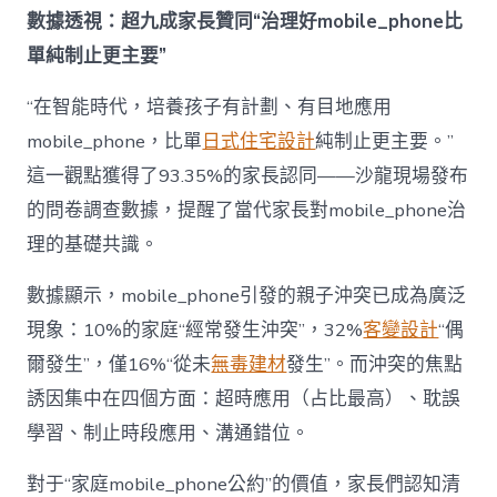
成
數據透視：超九成家長贊同“治理好mobile_phone比
為
單純制止更主要”
“成
長
東
“在智能時代，培養孩子有計劃、有目地應用
西”，
mobile_phone，比單
日式住宅設計
純制止更主要。”
而
非
這一觀點獲得了93.35%的家長認同——沙龍現場發布
“家
的問卷調查數據，提醒了當代家長對mobile_phone治
庭
戰
理的基礎共識。
場”〉
中
數據顯示，mobile_phone引發的親子沖突已成為廣泛
現象：10%的家庭“經常發生沖突”，32%
客變設計
“偶
爾發生”，僅16%“從未
無毒建材
發生”。而沖突的焦點
誘因集中在四個方面：超時應用（占比最高）、耽誤
學習、制止時段應用、溝通錯位。
對于“家庭mobile_phone公約”的價值，家長們認知清