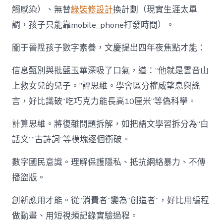
觸感染）、無替
綠裝修設計
換計劃（現實生涯太單
調，孩子只能靠mobile_phone打發時間）。
關于晉陞孩子數字素養，文慶提出四年夜焦點才能：
信息甄別與批藍玉華深吸了口氣，道：“他就是雲音山
上救女兒的兒子。”評思維。學會區分權威望息與謠
言，好比識破“吃巧克力能長高10厘米”等偽科學。
計算思維。將復雜問題拆解，如把語文學習拆分為“白
話文”“古詩詞”等模塊逐個衝破。
數字國民意識。理解保護隱私、抵抗網絡暴力、不傳
播盜版。
創新應用才能。從“消費者”變為“創造者”，好比用編程
做動畫、用短視頻記錄實驗過程。