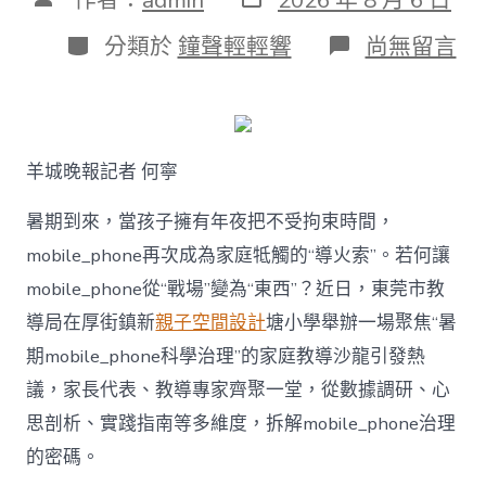
表
章
日
作
分
在
分類於
鐘聲輕輕響
尚無留言
期
者
類
〈若
何
破
解
暑
羊城晚報記者 何寧
期
mobile_ph
治
暑期到來，當孩子擁有年夜把不受拘束時間，
理
mobile_phone再次成為家庭牴觸的“導火索”。若何讓
難
題？
mobile_phone從“戰場”變為“東西”？近日，東莞市教
讓
導局在厚街鎮新
親子空間設計
塘小學舉辦一場聚焦“暑
mobilJIUYI
俱
期mobile_phone科學治理”的家庭教導沙龍引發熱
意
議，家長代表、教導專家齊聚一堂，從數據調研、心
空
間
思剖析、實踐指南等多維度，拆解mobile_phone治理
設
計
的密碼。
e_phone