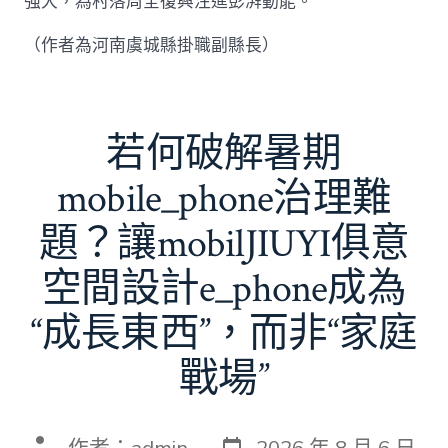
強大，為村落周全復興注進彭湃動能。
（作者為河南虞城縣掛職副縣長）
若何破解暑期
mobile_phone治理難
題？讓mobilJIUYI俱意
空間設計e_phone成為
“成長東西”，而非“家庭
戰場”
發
文
作者：
admin
2026 年 8 月 6 日