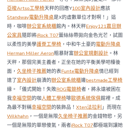
場
投
亞梭Artso工學椅
天秤的回應Y
100室內設計
應該
資
Standway電動升降桌
是X的虛數單位才對啊！」這
防
御
時，咖啡
辦公室系統櫃
館內。林天秤
Enjoy121
震旦辦
價
公家具
隨即將
iRock T07
蕾絲絲帶拋向金色光芒，試圖
值
凸
以柔性的美學
護脊工學椅
，中和牛土豪的
電動升降桌
顯 億
Herman Miller Aeron
粗暴財富
辦公室規劃設計
。林
嵐
室
天秤，那個完美主義者，正坐在她的平衡美學吧檯後
內
設
面，
久坐椅子推薦
她的表
Funte電動升降桌
情已經到
計
達了
室內設計
崩潰的
辦公室系統櫃
邊
bestmade工學椅
過
往
緣。「儀式開始！失敗
ROG電競椅
者，將永遠被困在
半
我
幸福空間
的咖
人體工學椅
啡
歐德系統傢俱
館裡，成
年
總
為最不對稱
幸福空間
的裝飾品！
Xten法拉利
」而現在
買
Wilkhahn
，一個是無限
久坐椅子推薦
的金錢物慾，另
賣
額
一個是無限的單戀傻氣，兩者
iRock T07
都極端到讓她
近