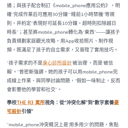
通；與孩子配合制訂《mobile_phone應用公約》，明
確“完成作業后可應用30分鐘”“睡前1小時禁機”等規
則，并約定“表現好可延長10分鐘，超時則扣除越日
時長”；甚至將mobile_phone轉化為“東西”——讓孩子
負責規劃家庭觀光攻略，用App收拾照片、制作視
頻，既滿足了孩子的自立需求，又晉陞了實用技巧。
“孩子需求的不是
身心診所設計
‘被治理’，而是‘被信
賴’。”曾密斯強調，她的孩子可以用mobile_phone完
成線上作業、與同學討論問題，“假如一味制止，反而
會影響他的學習和社交”。
學校
THE R3 寓所
視角：從“沖突化解”到“數字素養
豪
宅設計
引領”
“mobile_phone沖突概況上是‘用多用少’的問題，焦點