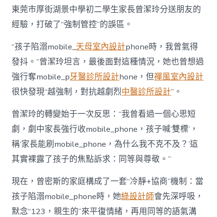
東莞市厚街湖景中學初二學生家長曾潔玲分送朋友的
經驗，打破了“強制管控”的誤區。
“孩子陷溺mobile_
天母室內設計
phone時，我曾氣得
發抖。”曾潔玲坦言，最後面對這種情況，她也曾想過
強行奪mobile_p
牙醫診所設計
hone，但
禪風室內設計
很快發現“越強制，對抗越劇烈
中醫診所設計
”。
曾潔玲的轉變始于一次反思：“我曾看過一個心思短
劇，劇中家長強行收mobile_phone，孩子喊‘雙標’，
稱‘家長能刷mobile_phone，為什么我不克不及？’這
其實裸露了孩子的焦點訴求：同等與尊敬。”
現在，曾密斯的家庭構成了一套“冷靜+協商”機制：當
孩子陷溺mobile_phone時，她
綠設計師
會先深呼吸，
默念“123，親生的”來平復情緒，再用同等的語氣溝