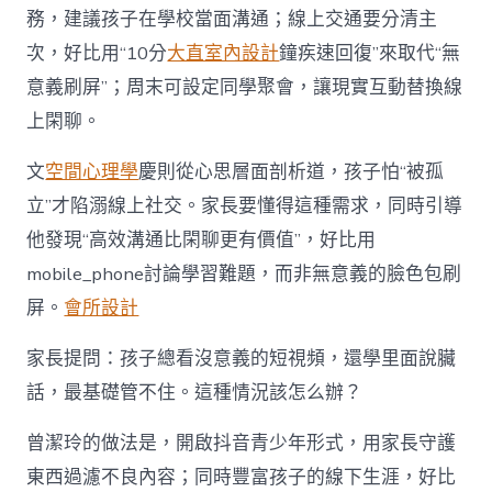
務，建議孩子在學校當面溝通；線上交通要分清主
次，好比用“10分
大直室內設計
鐘疾速回復”來取代“無
意義刷屏”；周末可設定同學聚會，讓現實互動替換線
上閑聊。
文
空間心理學
慶則從心思層面剖析道，孩子怕“被孤
立”才陷溺線上社交。家長要懂得這種需求，同時引導
他發現“高效溝通比閑聊更有價值”，好比用
mobile_phone討論學習難題，而非無意義的臉色包刷
屏。
會所設計
家長提問：孩子總看沒意義的短視頻，還學里面說臟
話，最基礎管不住。這種情況該怎么辦？
曾潔玲的做法是，開啟抖音青少年形式，用家長守護
東西過濾不良內容；同時豐富孩子的線下生涯，好比