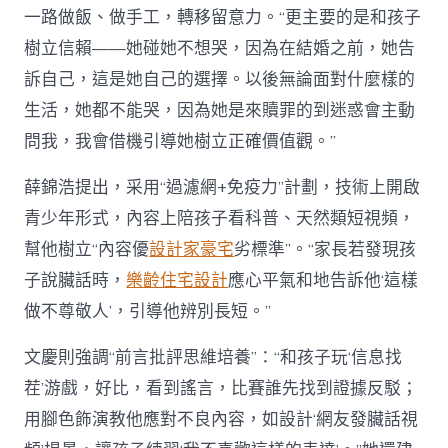
一路做飯、做手工，轉移留意力。“更主要的是和孩子
樹立信賴——她碰她不想哭，因為在結婚之前，她告
訴自己，這是她自己的選擇。以後無論面對什麼樣的
生活，她都不能哭，因為她是來贖罪的到迷惑會主動
問我，我會借機引導她樹立正確價值觀。”
薛錦浩提出，采用“過濾網+免疫力”計劃，技術上開啟
青少年形式，內容上陪孩子看科普、天然類短視頻，
幫他樹立“內容優
設計家豪宅
劣標準”。“家長若發現孩
子說臟話時，
樂齡住宅設計
應心平氣和地告訴他‘這樣
做不尊敬人’，引導他辨別長短。”
文慶則強調“前言批評思維培養”：“和孩子玩‘信息找
茬’游戲，好比，看到謠言，比賽誰先找到證據反駁；
用腳色飾演教他應對不良內容，如設計‘網友發臟話視