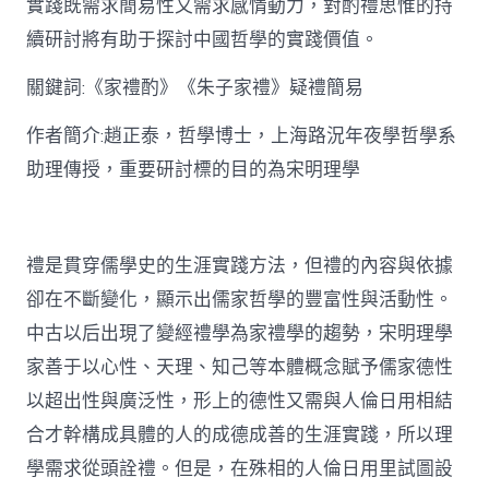
實踐既需求簡易性又需求感情動力，對酌禮思惟的持
禮
思
續研討將有助于探討中國哲學的實踐價值。
惟
研
關鍵詞:《家禮酌》《朱子家禮》疑禮簡易
討〉
中
作者簡介:趙正泰，哲學博士，上海路況年夜學哲學系
助理傳授，重要研討標的目的為宋明理學
禮是貫穿儒學史的生涯實踐方法，但禮的內容與依據
卻在不斷變化，顯示出儒家哲學的豐富性與活動性。
中古以后出現了變經禮學為家禮學的趨勢，宋明理學
家善于以心性、天理、知己等本體概念賦予儒家德性
以超出性與廣泛性，形上的德性又需與人倫日用相結
合才幹構成具體的人的成德成善的生涯實踐，所以理
學需求從頭詮禮。但是，在殊相的人倫日用里試圖設