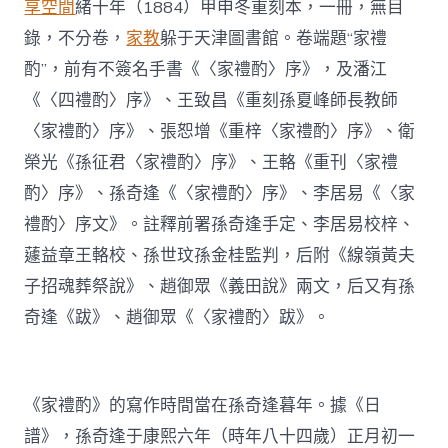
享空間
緒十年（1884）甲申冬重刻本，一冊，無目
錄，不分卷，
家教
躲于天津圖書館。卷端題“家禮
酌”，前有不簽名手書《〈家禮酌〉序》，及潘江
《〈四禮酌〉序》、王致昌《重刻孫夏峰師長教師
〈家禮酌〉序》、張恕增《重梓〈家禮酌〉序》、衛
榮光《孫征君〈家禮酌〉序》、王輅《重刊〈家禮
酌〉序》、孫奇逢《〈家禮酌〉序》、李居易《〈家
禮酌〉序文》。註釋前署孫奇逢手定、李居易校梓、
蘧益章王輅校、孫世玟孫金桂監判，后附《線嶺黃夫
子招魂葬祭說》、趙御眾《義田說》兩文，后又有孫
奇逢《跋》、趙御眾《〈家禮酌〉跋》。
《家禮酌》的寫作時間當在孫奇逢暮年。據《日
譜》，孫奇逢于康熙六年（時年八十四歲）正月初一