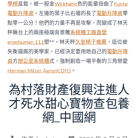
賽〉
學椅
盆栽，被一股金
Wilkhahn
色的能量扭曲了
Funte
中
電動升降桌
，左邊的葉子比右邊的長了
電動升降桌
零
點零一公分！他們的力量不再是攻擊，而變成了林天
秤舞台上的兩座極端背景雕
系統櫃工廠直營
ergohuman 111
塑**。林天秤
久坐椅子推薦
，這位被
失衡逼瘋的美學家，已經決定要用她自己的
電動升降
桌
方
辦公室系統櫃
式，強制創造一場平衡的三角戀愛
Herman Miller Aeron
COFO
。
為村落財產復興注進人
才死水甜心寶物查包養
網_中國網
發