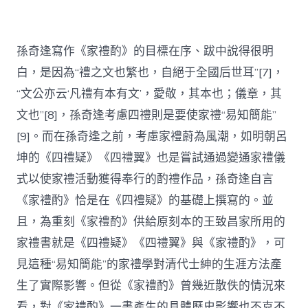
孫奇逢寫作《家禮酌》的目標在序、跋中說得很明
白，是因為“禮之文也繁也，自絕于全國后世耳”[7]，
“文公亦云‘凡禮有本有文’，愛敬，其本也；儀章，其
文也”[8]，孫奇逢考慮四禮則是要使家禮“易知簡能”
[9]。而在孫奇逢之前，考慮家禮蔚為風潮，如明朝呂
坤的《四禮疑》《四禮翼》也是嘗試通過變通家禮儀
式以使家禮活動獲得奉行的酌禮作品，孫奇逢自言
《家禮酌》恰是在《四禮疑》的基礎上撰寫的。並
且，為重刻《家禮酌》供給原刻本的王致昌家所用的
家禮書就是《四禮疑》《四禮翼》與《家禮酌》，可
見這種“易知簡能”的家禮學對清代士紳的生涯方法產
生了實際影響。但從《家禮酌》曾幾近散佚的情況來
看，對《家禮酌》一書產生的具體歷史影響也不克不