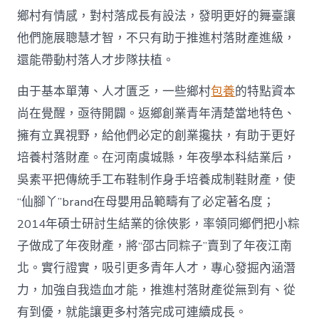
網
鄉村有情感，對村落成長有設法，發明更好的舞臺讓
_
他們施展聰慧才智，不只有助于推進村落財產進級，
中
國
還能帶動村落人才步隊扶植。
網〉
中
由于基本單薄、人才匱乏，一些鄉村
包養
的特點資本
尚在覺醒，亟待開闢。返鄉創業青年清楚當地特色、
擁有立異視野，給他們必定的創業攙扶，有助于更好
培養村落財產。在河南虞城縣，年夜學本科結業后，
吳素平把傳統手工布鞋制作身手培養成制鞋財產，使
“仙腳丫”brand在母嬰用品範疇有了必定著名度；
2014年碩士研討生結業的徐俠影，率領同鄉們把小粽
子做成了年夜財產，將“邵古同粽子”賣到了年夜江南
北。實行證實，吸引更多青年人才，專心發掘內涵潛
力，加強自我造血才能，推進村落財產從無到有、從
有到優，就能讓更多村落完成可連續成長。