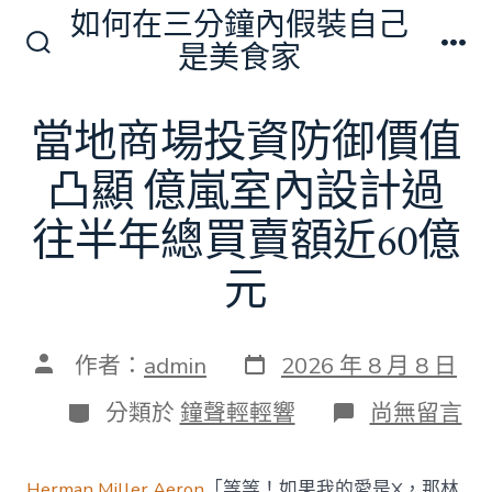
跳
如何在三分鐘內假裝自己
至
是美食家
搜
選
主
尋
單
切
要
當地商場投資防御價值
換
內
開
關
凸顯 億嵐室內設計過
容
往半年總買賣額近60億
元
發
文
作者：
admin
2026 年 8 月 8 日
表
章
日
作
分
在
分類於
鐘聲輕輕響
尚無留言
期
者
類
〈當
地
商
Herman Miller Aeron
「等等！如果我的愛是X，那林