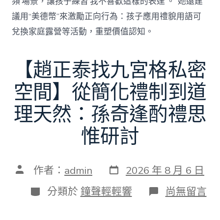
頻’場景，讓孩子練習‘我不喜歡這樣的表達’。”她還建
議用“美德幣”來激勵正向行為：孩子應用禮貌用語可
兌換家庭露營等活動，重塑價值認知。
【趙正泰找九宮格私密
空間】從簡化禮制到道
理天然：孫奇逢酌禮思
惟研討
發
文
作者：
admin
2026 年 8 月 6 日
表
章
日
作
分
在
分類於
鐘聲輕輕響
尚無留言
期
者
類
〈【趙
正