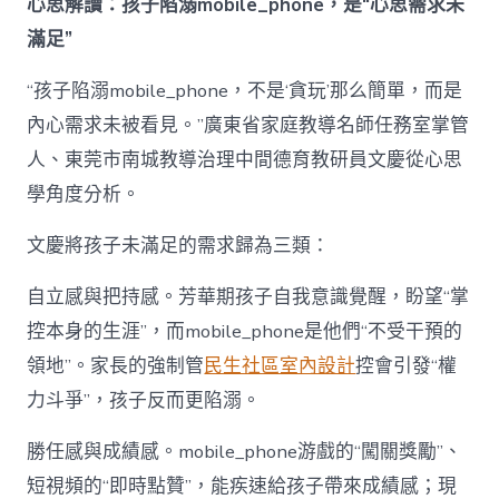
心思解讀：孩子陷溺mobile_phone，是“心思需求未
滿足”
“孩子陷溺mobile_phone，不是‘貪玩’那么簡單，而是
內心需求未被看見。”廣東省家庭教導名師任務室掌管
人、東莞市南城教導治理中間德育教研員文慶從心思
學角度分析。
文慶將孩子未滿足的需求歸為三類：
自立感與把持感。芳華期孩子自我意識覺醒，盼望“掌
控本身的生涯”，而mobile_phone是他們“不受干預的
領地”。家長的強制管
民生社區室內設計
控會引發“權
力斗爭”，孩子反而更陷溺。
勝任感與成績感。mobile_phone游戲的“闖關獎勵”、
短視頻的“即時點贊”，能疾速給孩子帶來成績感；現