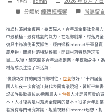
文
作者：
admin
2026 年 8 月 7 日
表
章
日
作
分
在
分類於
鐘聲輕輕響
尚無留言
期
者
類
〈為
村
落
推進村落周全復興，要害靠人。青年是全部社會氣力
財
產
中最積極、最有賭氣的氣力，在返鄉創業、村落周全
復
復興中飾演側重要腳色。經由過程internet平臺發賣
興
注
農產物，開設村落特點餐廳，開闢村落特點游玩項
進
目……以後，越來越多青年返鄉創業，年夜顯身手，為
人
才
村落成長注進了新活氣。
死
水
“像魏巧如許的同道到鄉村往，
包養
很好！”十四屆全
甜
心
國人年夜一次會議江蘇代表團審議現場，習近平總書
寶
記如許鼓勵這位80后新農夫。
包養
人才是最可貴的資
物
查
本，人才復興是村落周全復興的基本。很多青年創業
包
者擁有專門研究常識、坦蕩視野和internet思想，對
養