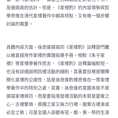
及做過高的估計。但是，《家禮酌》的內容情勢與哲
學思惟在清代家禮著作中頗具特點，又有進一個步驟
討論的需要。
具體內容方面，孫奇逢撰寫的《家禮酌》註釋部門難
以被直接用作家禮的實踐指導手冊。相較《朱子家
禮》等家禮學著作而言，《家禮酌》註釋篇幅較短，
也沒有詳細說明四禮活動的細則，其重要目標是闡釋
簡化家禮的公道性，這是孫奇逢酌禮思惟在一眾家禮
學著作中的特別之處。其實，孫奇逢的意圖本就不是
撰寫家禮規范，而是要指落發禮活動的本質是愛敬之
心。古禮繁瑣，貧賤之家又無力行禮，廢棄古禮漸成
必定之勢；可是全國人卻都有冠、婚、喪、祭的生涯