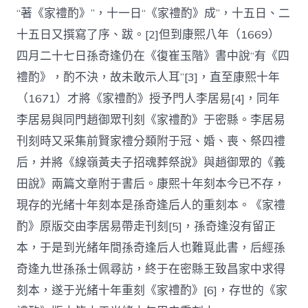
“著《家禮酌》”，十一日“《家禮酌》成”，十五日、二
十五日又撰寫了序、跋。[2]但到康熙八年（1669）
四月二十七日孫奇逢仍在《復崔玉階》書中說“有《四
禮酌》，酌不決，故未敢示人耳”[3]，直至康熙十年
（1671）才將《家禮酌》授予門人李居易[4]，同年
李居易與同門趙御眾刊刻《家禮酌》于密縣。李居易
刊刻時又采集前賢家禮分類附于冠、婚、喪、祭四禮
后，并將《線嶺黃夫子招魂葬祭說》與趙御眾的《義
田說》兩篇文章附于書后。康熙十年刻本今已不存，
現存的光緒十年刻本是孫奇逢后人的重刻本。《家禮
酌》原版交由李居易帶走刊刻[5]，孫奇逢沒有留正
本，于是到光緒年間孫奇逢后人也難覓此書，后經孫
奇逢九世孫孫士佩尋訪，終于在密縣王致昌家中求得
刻本，遂于光緒十年重刻《家禮酌》[6]，存世的《家