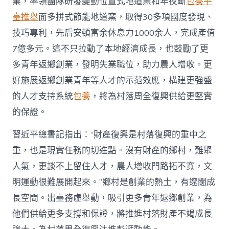
業，率領團隊研發變動位置式地道窯和年夜斷
包養平
臺推舉
面多拼式節能地道窯，取得30多項國度發現、
技巧專利，先后安頓富余休息力1000余人，完成產值
7億多元。這不只拉動了本地經濟成長，也鼓勵了更
多青年返鄉創業，發明失業職位，助力農人增收。更
好施展返鄉創業青年等人才的示范效應，構建更強盛
的人才支持系統
包養
，將為村落周全復興供給更堅實
的保證。
習近平總書記指出：“財產復興是村落復興的重中之
重，也是現實任務的切進點。沒有財產的鄉村，難聚
人氣，更談不上留住人才，農人增收門路拓不寬，文
明運動很難展開起來。”鄉村是創業的熱土，有遼闊成
長空間。出臺務虛舉動，吸引更多青年返鄉創業，為
他們供給更多支撐和保證，將推進村落財產不竭成長