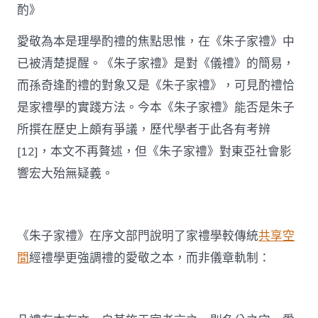
酌》
愛敬為本是理學酌禮的焦點思惟，在《朱子家禮》中
已被清楚提醒。《朱子家禮》是對《儀禮》的簡易，
而孫奇逢酌禮的對象又是《朱子家禮》，可見酌禮恰
是家禮學的實踐方法。今本《朱子家禮》能否是朱子
所撰在歷史上頗有爭議，歷代學者于此各有考辨
[12]，本文不再贅述，但《朱子家禮》對東亞社會影
響宏大殆無疑義。
《朱子家禮》在序文部門說明了家禮學較傳統
共享空
間
經禮學更強調禮的愛敬之本，而非儀章軌制：