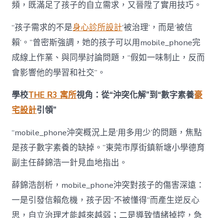
頻，既滿足了孩子的自立需求，又晉陞了實用技巧。
“孩子需求的不是
身心診所設計
‘被治理’，而是‘被信
賴’。”曾密斯強調，她的孩子可以用mobile_phone完
成線上作業、與同學討論問題，“假如一味制止，反而
會影響他的學習和社交”。
學校
THE R3 寓所
視角：從“沖突化解”到“數字素養
豪
宅設計
引領”
“mobile_phone沖突概況上是‘用多用少’的問題，焦點
是孩子數字素養的缺掉。”東莞市厚街鎮新塘小學德育
副主任薛錦浩一針見血地指出。
薛錦浩剖析，mobile_phone沖突對孩子的傷害深遠：
一是引發信賴危機，孩子因“不被懂得”而產生逆反心
思，自立治理才能越來越弱；二是導致情緒掉控，急