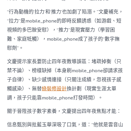
“行為動機的‘拉力’和‘推力’也加劇了陷溺。”文慶補充，
“拉力”是mobile_phone的即時反饋誘惑（如游戲、短
視頻的多巴胺安慰），“推力”是現實壓力（學習困
難、家庭牴觸），mobile_phone成了孩子的“數字撫
慰劑”。
文慶提示家長要防止四年夜教導誤區：堵疏掉衡（只
禁不論）、榜樣缺掉（本身刷mobile_phone卻請求孩
子自律）、缺少感情連接（只關注成績，忽視孩子感
觸感染）、無替
綠裝修設計
換計劃（現實生涯太單
調，孩子只能靠mobile_phone打發時間）。
關于晉陞孩子數字素養，文慶提出四年夜焦點才能：
信息甄別與批藍玉華深吸了口氣，道：“他就是雲音山