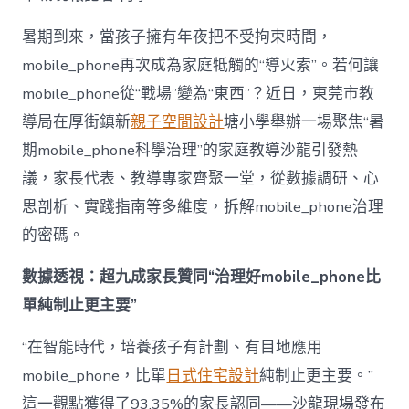
mobile_ph
治
暑期到來，當孩子擁有年夜把不受拘束時間，
理
mobile_phone再次成為家庭牴觸的“導火索”。若何讓
難
題？
mobile_phone從“戰場”變為“東西”？近日，東莞市教
讓
導局在厚街鎮新
親子空間設計
塘小學舉辦一場聚焦“暑
mobilJIUYI
俱
期mobile_phone科學治理”的家庭教導沙龍引發熱
意
議，家長代表、教導專家齊聚一堂，從數據調研、心
空
間
思剖析、實踐指南等多維度，拆解mobile_phone治理
設
計
的密碼。
e_phone
成
數據透視：超九成家長贊同“治理好mobile_phone比
為
單純制止更主要”
“成
長
東
“在智能時代，培養孩子有計劃、有目地應用
西”，
mobile_phone，比單
日式住宅設計
純制止更主要。”
而
非
這一觀點獲得了93.35%的家長認同——沙龍現場發布