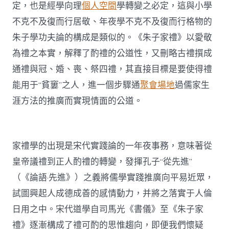
定，也是經學向理
個人空間
學轉變之必定，這與小學
不克不及復而行居敬、年夜學不克不及復而行格物的
朱子學功夫論的構成是類似的。《朱子家禮》以愛敬
為禮之本實，解釋了酌禮的公道性，又刪略古禮撰成
通禮與冠、婚、喪、祭四禮，其直接目標是要使得禮
能用于“貧窶”之人，進一個步驟通
聚會場地
過儒家生
涯方法的推廣而實現情面的公道。
家禮學的出現是宋代實踐論的一年夜事務，意味著從
皇帝議禮到正人酌禮的轉變，發揮孔子“從先進”
（《論語·先進》）之義將儒學實踐推廣向平易近眾，
試圖興起人成德成善的感情動力，并將之落實于人倫
日用之中。宋代道學自司馬光《書儀》至《朱子家
禮》逐漸構成了禮可酌的思惟趨向，即便我們懷疑