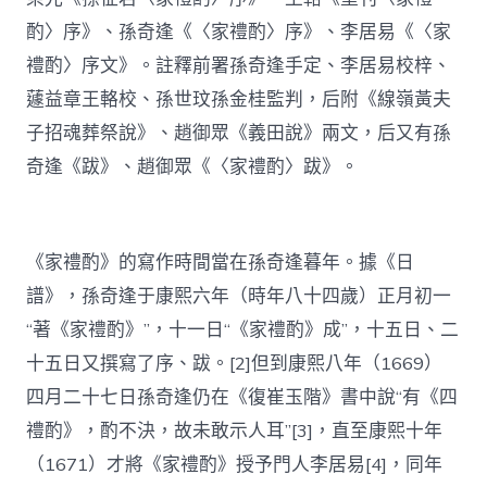
酌〉序》、孫奇逢《〈家禮酌〉序》、李居易《〈家
禮酌〉序文》。註釋前署孫奇逢手定、李居易校梓、
蘧益章王輅校、孫世玟孫金桂監判，后附《線嶺黃夫
子招魂葬祭說》、趙御眾《義田說》兩文，后又有孫
奇逢《跋》、趙御眾《〈家禮酌〉跋》。
《家禮酌》的寫作時間當在孫奇逢暮年。據《日
譜》，孫奇逢于康熙六年（時年八十四歲）正月初一
“著《家禮酌》”，十一日“《家禮酌》成”，十五日、二
十五日又撰寫了序、跋。[2]但到康熙八年（1669）
四月二十七日孫奇逢仍在《復崔玉階》書中說“有《四
禮酌》，酌不決，故未敢示人耳”[3]，直至康熙十年
（1671）才將《家禮酌》授予門人李居易[4]，同年