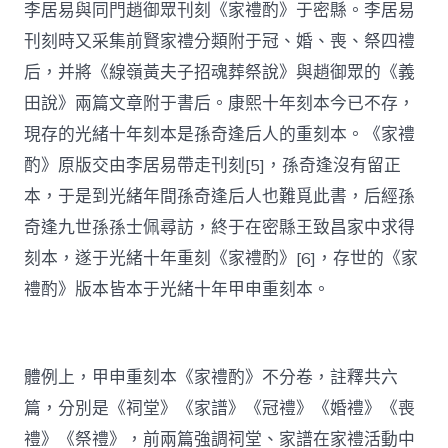
李居易與同門趙御眾刊刻《家禮酌》于密縣。李居易
刊刻時又采集前賢家禮分類附于冠、婚、喪、祭四禮
后，并將《線嶺黃夫子招魂葬祭說》與趙御眾的《義
田說》兩篇文章附于書后。康熙十年刻本今已不存，
現存的光緒十年刻本是孫奇逢后人的重刻本。《家禮
酌》原版交由李居易帶走刊刻[5]，孫奇逢沒有留正
本，于是到光緒年間孫奇逢后人也難覓此書，后經孫
奇逢九世孫孫士佩尋訪，終于在密縣王致昌家中求得
刻本，遂于光緒十年重刻《家禮酌》[6]，存世的《家
禮酌》版本皆本于光緒十年甲申重刻本。
體例上，甲申重刻本《家禮酌》不分卷，註釋共六
篇，分別是《祠堂》《家譜》《冠禮》《婚禮》《喪
禮》《祭禮》，前兩篇強調祠堂、家譜在家禮活動中