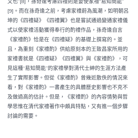
文也”[8]，孫奇逢考慮四禮則是要使家禮“易知簡能”
[9]。而在孫奇逢之前，考慮家禮蔚為風潮，如明朝呂
坤的《四禮疑》《四禮翼》也是嘗試通過變通家禮儀
式以使家禮活動獲得奉行的酌禮作品，孫奇逢自言
《家禮酌》恰是在《四禮疑》的基礎上撰寫的。並
且，為重刻《家禮酌》供給原刻本的王致昌家所用的
家禮書就是《四禮疑》《四禮翼》與《家禮酌》，可
見這種“易知簡能”的家禮學對清代士紳的生涯方法產
生了實際影響。但從《家禮酌》曾幾近散佚的情況來
看，對《家禮酌》一書產生的具體歷史影響也不克不
及做過高的估計。但是，《家禮酌》的內容情勢與哲
學思惟在清代家禮著作中頗具特點，又有進一個步驟
討論的需要。