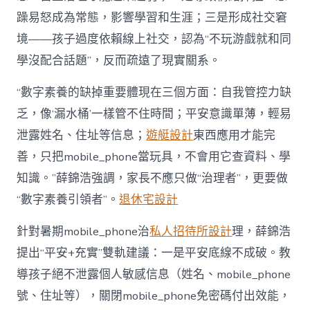
躁易怒成為常態，影響學習和生涯；三是形成社交窘
境——孩子過度依賴線上社交，認為“不玩游戲就和同
學沒配合話題”，反而疏遠了現實關系。
“數字素養的缺掉重要體現在三個方面：自我管控力缺
乏，像‘漏水桶’一樣管不住時間；平安意識單薄，輕易
泄露姓名、住址等信息；
遊艇設計
東西應用才能完
善，只把mobile_phone當玩具，不會用它查資料、學
知識。”薛錦浩強調，家長不應只做“治理者”，更要做
“數字素養引領者”。
退休宅設計
針對暑期mobile_phone治
私人招待所設計
理，薛錦浩
提出“平安+充實”雙軌建議：一是平安底線不成破。教
導孩子絕不泄露個人敏感信息（姓名、mobile_phone
號、住址等），關閉mobile_phone免密碼付出效能，