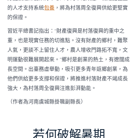
的人才支持系統
包養
，將為村落周全復興供給更堅實
的保證。
習近平總書記指出：“財產復興是村落復興的重中之
重，也是現實任務的切進點。沒有財產的鄉村，難聚
人氣，更談不上留住人才，農人增收門路拓不寬，文
明運動很難展開起來。”鄉村是創業的熱土，有遼闊成
長空間。出臺務虛舉動，吸引更多青年返鄉創業，為
他們供給更多支撐和保證，將推進村落財產不竭成長
強大，為村落周全復興注進彭湃動能。
（作者為河南虞城縣掛職副縣長）
若何破解暑期