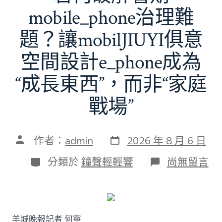
mobile_phone治理難
題？讓mobilJIUYI俱意
空間設計e_phone成為
“成長東西”，而非“家庭
戰場”
發
文
作者：
admin
2026 年 8 月 6 日
表
章
日
作
分
在
分類於
鐘聲輕輕響
尚無留言
期
者
類
〈若
何
破
解
暑
羊城晚報記者 何寧
期