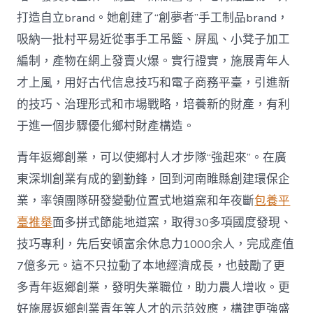
打造自立brand。她創建了“創夢者”手工制品brand，
吸納一批村平易近從事手工吊籃、屏風、小凳子加工
編制，產物在網上發賣火爆。實行證實，施展青年人
才上風，用好古代信息技巧和電子商務平臺，引進新
的技巧、治理形式和市場戰略，培養新的財產，有利
于進一個步驟優化鄉村財產構造。
青年返鄉創業，可以使鄉村人才步隊“強起來”。在廣
東深圳創業有成的劉勤鋒，回到河南睢縣創建環保企
業，率領團隊研發變動位置式地道窯和年夜斷
包養平
臺推舉
面多拼式節能地道窯，取得30多項國度發現、
技巧專利，先后安頓富余休息力1000余人，完成產值
7億多元。這不只拉動了本地經濟成長，也鼓勵了更
多青年返鄉創業，發明失業職位，助力農人增收。更
好施展返鄉創業青年等人才的示范效應，構建更強盛