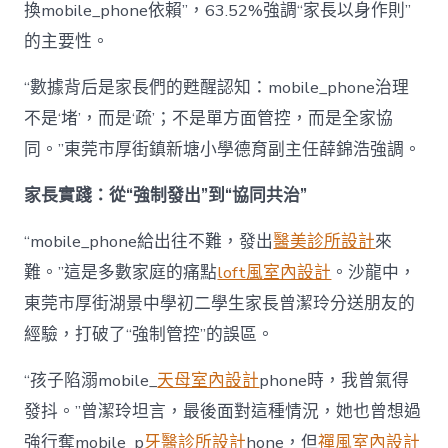
換mobile_phone依賴”，63.52%強調“家長以身作則”
的主要性。
“數據背后是家長們的甦醒認知：mobile_phone治理
不是‘堵’，而是‘疏’；不是單方面管控，而是全家協
同。”東莞市厚街鎮新塘小學德育副主任薛錦浩強調。
家長實踐：從“強制發出”到“協同共治”
“mobile_phone給出往不難，發出
醫美診所設計
來
難。”這是多數家庭的痛點
loft風室內設計
。沙龍中，
東莞市厚街湖景中學初二學生家長曾潔玲分送朋友的
經驗，打破了“強制管控”的誤區。
“孩子陷溺mobile_
天母室內設計
phone時，我曾氣得
發抖。”曾潔玲坦言，最後面對這種情況，她也曾想過
強行奪mobile_p
牙醫診所設計
hone，但
禪風室內設計