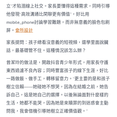
立”才陷溺線上社交。家長要懂得這種需求，同時引導
他發現“高效溝通比閑聊更有價值”，好比用
mobile_phone討論學習難題，而非無意義的臉色包刷
屏。
會所設計
家長提問：孩子總看沒意義的短視頻，還學里面說臟
話，最基礎管不住。這種情況該怎么辦？
曾潔玲的做法是，開啟抖音青少年形式，用家長守護
東西過濾不良內容；同時豐富孩子的線下生涯，好比
一路做飯、做手工，轉移留意力。“更主要的是和孩子
樹立信賴——她碰她不想哭，因為在結婚之前，她告
訴自己，這是她自己的選擇。以後無論面對什麼樣的
生活，她都不能哭，因為她是來贖罪的到迷惑會主動
問我，我會借機引導她樹立正確價值觀。”