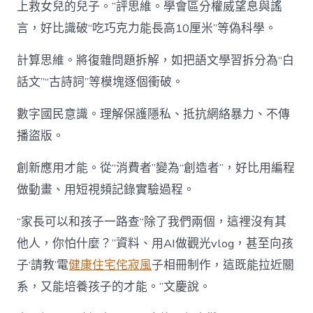
上救女兒的兒子。”評思維。學會區分權威望息與謠
言，好比識破“吃巧克力能長高10厘米”等偽科學。
計算思維。將復雜問題拆解，如把語文學習拆分為“白
話文”“古詩詞”等模塊逐個衝破。
數字國民意識。理解保護隱私、抵抗網絡暴力、不傳
播盜版。
創新應用才能。從“消費者”變為“創造者”，好比用編程
做動畫、用短視頻記錄實驗過程。
“家長可以和孩子一路查“除了我們兩個，這裡沒有其
他人，你怕什麼？”資料、用AI做觀光vlog，甚至向孩
子‘請教’電
健康住宅
侘寂風
子相冊制作，這既能拉近關
系，又能培養孩子的才能。”文慶說。