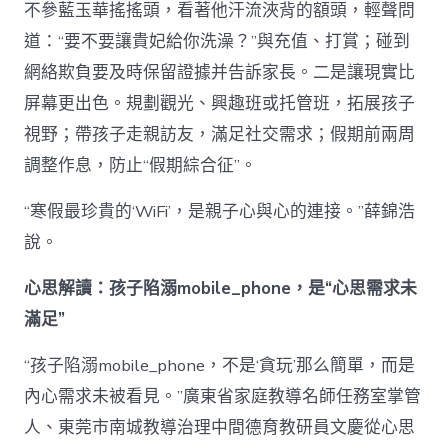
不參藍玉華搖搖頭，看著他汗流浹背的額頭，輕聲問
道：“要不要讓貴妃給你洗澡？”與充值、打賞；碰到
網絡欺負要及時保留證據并告訴家長。二是讓現實比
屏幕更出色。規劃觀光、興趣班或托管班，拓展孩子
視野；帶孩子走親訪友，滿足社交需求；假期前兩周
調整作息，防止“假期綜合征”。
“寒假最珍貴的‘WiFi’，是親子心與心的連接。”薛錦浩
說。
心思解讀：孩子陷溺mobile_phone，是“心思需求未
滿足”
“孩子陷溺mobile_phone，不是‘貪玩’那么簡單，而是
內心需求未被看見。”廣東省家庭教導名師任務室掌管
人、東莞市南城教導治理中間德育教研員文慶從心思