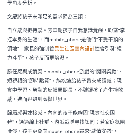
學角度分析。
文慶將孩子未滿足的需求歸為三類：
自立感與把持感。芳華期孩子自我意識覺醒，盼望“掌
控本身的生涯”，而mobile_phone是他們“不受干預的
領地”。家長的強制管
民生社區室內設計
控會引發“權
力斗爭”，孩子反而更陷溺。
勝任感與成績感。mobile_phone游戲的“闖關獎勵”、
短視頻的“即時點贊”，能疾速給孩子帶來成績感；現
實中學習、勞動的反饋周期長，不難讓孩子產生挫敗
感，進而迴避到虛擬世界。
歸屬感與連接感。內向的孩子能夠因“現實社交困
難”，通過線上社群、游戲戰隊尋找認同；若家庭氛圍
冷淡，孩子更會向mobile_phone尋求“感情安慰”。