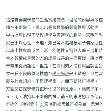
禮是貫穿儒學史的生涯實踐方法，但禮的內容與依據
卻在不斷變化，顯示出儒家哲學的豐富性與活動性。
中古以后出現了變經禮學為家禮學的趨勢，宋明理學
家善于以心性、天理、知己等本體概念賦予儒家德性
以超出性與廣泛性，形上的德性又需與人倫日用相結
合才幹構成具體的人的成德成善的生涯實踐，所以理
學需求從頭詮禮。但是，在殊相的人倫日用里試圖設
立一種不變的軌制性儀章
講座場地
是困難的，且易演
變為社會規訓，于是理學家一方面不斷修訂禮學，一
方面又在探尋修訂禮所依據的德性原則，構成了宋、
元、明、清持續不斷的酌禮活動。明末清初年夜儒孫
奇逢的《家禮酌》[1]及其酌禮思惟可視為這一思潮的