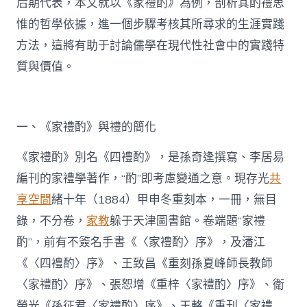
后期代表，本文就以《家禮酌》為例，剖析其酌禮思
惟的哲學依據，進一個步驟考核其所尋求的生涯實踐
方法，這將有助于討論儒學在現代性社會中的實踐特
質與價值。
一、《家禮酌》與禮的簡化
《家禮酌》別名《四禮酌》，是孫奇逢撰寫、李居易
編刊的家禮學著作，“酌”即考慮變通之意。現存光
共
享空間
緒十年（1884）甲申冬重刻本，一冊，無目
錄，不分卷，
家教
躲于天津圖書館。卷端題“家禮
酌”，前有不簽名手書《〈家禮酌〉序》，及潘江
《〈四禮酌〉序》、王致昌《重刻孫夏峰師長教師
〈家禮酌〉序》、張恕增《重梓〈家禮酌〉序》、衛
榮光《孫征君〈家禮酌〉序》、王輅《重刊〈家禮