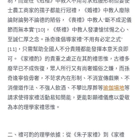
制，而是在《冠禮》中教人不用苛求冠服形制但要使
士農工商家的孺子都能行冠禮，《婚禮》中教人廢除
論財論勢不論德的陋俗，《喪禮》中教人“斷不成泥儀
節而無本實”[10]，《祭禮》中教人發凄愴怵惕之心、
至誠仁厚之念。孫奇逢倡導家禮“不用有必定之式”
[11]，只需幫助全國人不分貴賤都能發揮本意天良即
可。《家禮酌》的貴重之處正在其酌禮思惟，古禮多
廢早已不成恢復，眾人所行又有尚奢媚俗之嫌，而孫
奇逢寧儉毋奢，不苛求內在形制、不消宣傳戲樂、不
消僧道作法、不強人飲酒、不攀比厚葬等
瑜伽場地
等
請求使得家禮活動易知簡能，更能彰顯禮儀應以愛敬
為本的理學家禮思惟。
二、禮可酌的理學依據：從《朱子家禮》到《家禮