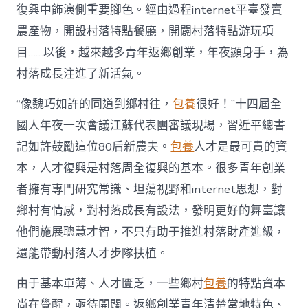
復
復興中飾演側重要腳色。經由過程internet平臺發賣
興
注
農產物，開設村落特點餐廳，開闢村落特點游玩項
進
目……以後，越來越多青年返鄉創業，年夜顯身手，為
人
才
村落成長注進了新活氣。
死
水
“像魏巧如許的同道到鄉村往，
包養
很好！”十四屆全
甜
心
國人年夜一次會議江蘇代表團審議現場，習近平總書
寶
記如許鼓勵這位80后新農夫。
包養
人才是最可貴的資
物
查
本，人才復興是村落周全復興的基本。很多青年創業
包
者擁有專門研究常識、坦蕩視野和internet思想，對
養
網
鄉村有情感，對村落成長有設法，發明更好的舞臺讓
_
他們施展聰慧才智，不只有助于推進村落財產進級，
中
國
還能帶動村落人才步隊扶植。
網〉
中
由于基本單薄、人才匱乏，一些鄉村
包養
的特點資本
尚在覺醒，亟待開闢。返鄉創業青年清楚當地特色、