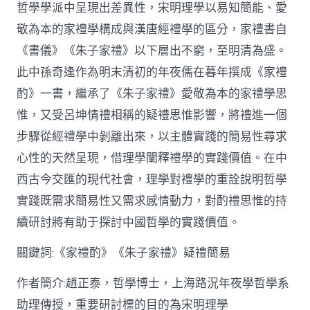
哲學學派中呈現出差異性，宋明理學以易知簡能、愛
從
簡
敬為本的家禮學構成與漢唐經禮學的區分，家禮書自
化
《書儀》《朱子家禮》以下層出不窮，至明清為盛。
禮
制
此中孫奇逢作為明末清初的年夜儒在暮年撰成《家禮
到
道
酌》一書，繼承了《朱子家禮》愛敬為本的家禮學思
理
惟，又受呂坤情禮相稱的疑禮思惟影響，將禮進一個
天
然：
步驟從經禮學中剝離出來，以主體實踐的簡易性尋求
孫
心性的天然呈現，借理學闡釋禮學的實踐價值。在中
奇
逢
西古今交匯的現代社會，理學對禮學的重詮說明哲學
酌
實踐既需求簡易性又需求感情動力，對酌禮思惟的持
禮
思
續研討將有助于探討中國哲學的實踐價值。
惟
研
關鍵詞:《家禮酌》《朱子家禮》疑禮簡易
討〉
中
作者簡介:趙正泰，哲學博士，上海路況年夜學哲學系
助理傳授，重要研討標的目的為宋明理學