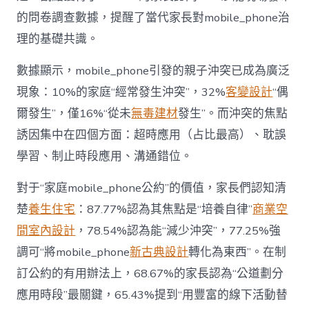
“家
的問卷調查數據，提醒了當代家長對mobile_phone治
庭
戰
理的基礎共識。
場”〉
中
數據顯示，mobile_phone引發的親子沖突已成為廣泛
現象：10%的家庭“經常發生沖突”，32%
客變設計
“偶
爾發生”，僅16%“從未
無毒建材
發生”。而沖突的焦點
誘因集中在四個方面：超時應用（占比最高）、耽誤
學習、制止時段應用、溝通錯位。
對于“家庭mobile_phone公約”的價值，家長們認知清
楚
養生住宅
：87.77%認為其焦點是“培養自律”
商業空
間室內設計
，78.54%認為能“減少沖突”，77.25%強
調可“將mobile_phone
新古典設計
轉化為東西”。在制
訂公約的有用辦法上，68.67%的家長認為“公道劃分
應用時段”最關鍵，65.43%提到“用豐富的線下活動替