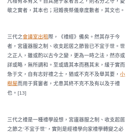
凡禮有本有文。自其施于家者言之，則名分之守，愛
敬之實者，其本也；冠婚喪祭儀章度數者，其文也。
三代之
會議室出租
際，《禮經》備矣。然其存于今
者，宮廬器服之制、收支起居之節皆已不宜于世。世
之正人，雖或酌以古今之變，更為一時之法，然亦或
詳或略，無所調和。至或遺其本而務其末，緩于實而
急于文，自有志好禮之士，猶或不克不及舉其要，
小
樹屋
而用于貧窶者，尤患其終不克不及有以及于禮
也。[13]
三代之禮是一種禮學設想，宮廬器服之制、收支起居
之節之“不宜于世”，實則是經禮學向家禮學轉變之必