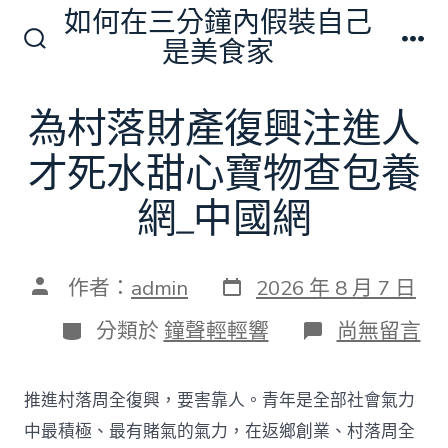
跳
如何在三分鐘內假裝自己
至
是美食家
搜
選
主
尋
單
切
要
為村落財產復興注進人
換
內
開
關
才死水甜心寶物查包養
容
網_中國網
發
文
作者：
admin
2026 年 8 月 7 日
表
章
日
作
分
在
分類於
鐘聲輕輕響
尚無留言
期
者
類
〈為
村
落
推進村落周全復興，要害靠人。青年是全部社會氣力
財
產
中最積極、最有賭氣的氣力，在返鄉創業、村落周全