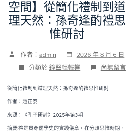
空間】從簡化禮制到道
理天然：孫奇逢酌禮思
惟研討
發
文
作者：
admin
2026 年 8 月 6 日
表
章
日
作
分
在
分類於
鐘聲輕輕響
尚無留言
期
者
類
〈【趙
正
泰
從簡化禮制到道理天然：孫奇逢酌禮思惟研討
找
九
作者：趙正泰
宮
格
私
來源：《孔子研討》2025年第3期
密
空
摘要:禮是貫穿儒學史的實踐儀章，在分歧思惟時期、
間】