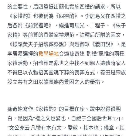
的主要性，后四篇提出簡化實施四禮的請求，所以
《家禮酌》也被稱為《四禮酌》。李居易又在四禮之
后各附《前賢禮略》，編進司馬光、二程子、《朱子
家禮》等前賢的具體家禮規范。註釋后所附的兩文，
《線嶺黃夫子招魂葬祭說》與趙御眾《義田說》，是
李居易選擇的
教學場地
合適孫奇逢“酌禮”思惟的兩種
家禮活動，招魂葬是亂世之中找不到親人遺體時家人
不得已以衣物招其靈魂下葬的喪葬方式，義田是宗族
設立共有之田以贍養族內貧困之人的舉措。
孫奇逢寫作《家禮酌》的目標在序、跋中說得很明
白，是因為“禮之文也繁也，自絕于全國后世耳”[7]，
“文公亦云‘凡禮有本有文’，愛敬，其本也；儀章，其