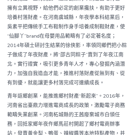
擁有立異視野，給他們必定的創業攙扶，有助于更好
培養村落財產。在河南虞城縣，年夜學本科結業后，
吳素平把傳統手工布鞋制作身手培養成制鞋財產，使
“仙腳丫”brand在母嬰用品範疇有了必定著名度；
2014年碩士研討生結業的徐俠影，率領同鄉們把小粽
子做成了年夜財產，將“邵古同粽子”賣到了年夜江南
北。實行證實，吸引更多青年人才，專心發掘內涵潛
力，加強自我造血才能，推進村落財產從無到有、從
有到優，就能讓更多村落完成可連續成長。
青年返鄉創業，能推進鄉村財產“新起來”。2016年，
河南省出臺鼎力增進電商成長的政策，激勵電子商務
範疇失業創業。河南柘城縣的王茜廢棄城市白領任
務，回抵家鄉年夜仵鄉馬莊村開起了鄉村電商辦事
站，發賣黃金梨、鴨蛋、辣椒醬等本地特點產物，并