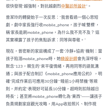
很快發現“越強制，對抗越劇烈
中醫診所設計
”。
曾潔玲的轉變始于一次反思：“我曾看過一個心思短
劇，劇中家長強行收mobile_phone，孩子喊‘雙標’，
稱‘家長能刷mobile_phone，為什么我不克不及？’這
其實裸露了孩子的焦點訴求：同等與尊敬。”
現在，曾密斯的家庭構成了一套“冷靜+協商”機制：當
孩子陷溺mobile_phone時，她
綠設計師
會先深呼吸，
默念“123，親生的”來平復情緒，再用同等的語氣溝
通；與孩子配合制訂《mobile_phone應用公約》，明
確“完成作業后可應用30分鐘”“睡前1小時禁機”等規
則，并約定“表現好可延長10分鐘，超時則扣除越日
時長”；甚至將mobile_phone轉化為“東西”——讓孩子
負責規劃家庭觀光攻略，用App收拾照片、制作視