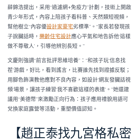
薛錦浩提出，采用“過濾網+免疫力”計劃，技術上開啟
青少年形式，內容上陪孩子看科普、天然類短視頻，
幫他樹立“內容優
設計家豪宅
劣標準”。“家長若發現孩
子說臟話時，
樂齡住宅設計
應心平氣和地告訴他‘這樣
做不尊敬人’，引導他辨別長短。”
文慶則強調“前言批評思維培養”：“和孩子玩‘信息找
茬’游戲，好比，看到謠言，比賽誰先找到證據反駁；
用腳色飾演教他應對不良內容，如設計‘網友發臟話視
頻’場景，讓孩子練習‘我不喜歡這樣的表達’。”她還建
議用“美德幣”來激勵正向行為：孩子應用禮貌用語可
兌換家庭露營等活動，重塑價值認知。
【趙正泰找九宮格私密