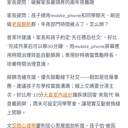
家長提問：破解家長最頭疼的兩年夜難題
家長提問：孩子總用mobile_phone和同學聊天、刷班
級
老屋翻新
群，年夜部門時間被占了，怎么辦？
曾潔玲建議，家長和孩子約定“先任務后社交”，好比
“完成作業后可以聊30分鐘”，用mobile_phone屏幕應
用時間治理效能自動鎖屏；表現好時適當獎勵時長，
培養時間治理意識。
薛錦浩補充道，優先鼓勵線下社交——假如是班級事
務，建議孩子在學校當面溝通；線上交通要分清主
次，好比用“10分
大直室內設計
鐘疾速回復”來取代“無
意義刷屏”；周末可設定同學聚會，讓現實互動替換線
上閑聊。
文
空間心理學
慶則從心思層面剖析道，孩子怕“被孤