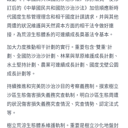
訂后的《中華國民共和國防沙治沙法》加倍順應新時
代國度生態管理理念和相干國度計謀請求，并與其他
周遭的狀況維護與天然資本方面的相干法令做好連
接，為荒涼生態體系的可連續成長奠基法令基本。
加大力度推動相干計劃的實行。重要包含“雙重”計
劃、全國防沙治沙計劃、林業與草原維護成長計劃、
水土堅持計劃、農業可連續成長計劃、國度戈壁公園
成長計劃等。
持續推進和完美防沙治沙目的考察義務制。摸索樹立
沙區生態傷害損失義務究查軌制，明白沙區生態周遭
的狀況傷害損失義務究查情況、究查情勢、認定法式
等。
樹立荒涼生態體系維護軌制。重要是樹立沙化地盤封