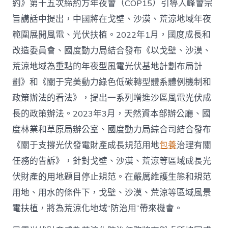
約》第十五次締約方年夜會（COP15）引導人峰會宗
旨講話中提出，中國將在戈壁、沙漠、荒涼地域年夜
範圍展開風電、光伏扶植。2022年1月，國度成長和
改造委員會、國度動力局結合發布《以戈壁、沙漠、
荒涼地域為重點的年夜型風電光伏基地計劃布局計
劃》和《關于完美動力綠色低碳轉型體系體例機制和
政策辦法的看法》，提出一系列增進沙區風電光伏成
長的政策辦法。2023年3月，天然資本部辦公廳、國
度林業和草原局辦公室、國度動力局綜合司結合發布
《關于支撐光伏發電財產成長規范用地
包養
治理有關
任務的告訴》，針對戈壁、沙漠、荒涼等區域成長光
伏財產的用地題目停止規范。在嚴厲維護生態和規范
用地、用水的條件下，戈壁、沙漠、荒涼等區域風景
電扶植，將為荒涼化地域“防治用”帶來機會。