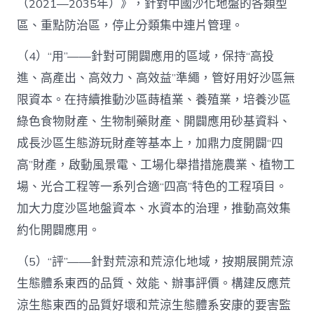
（2021—2035年）》，針對中國沙化地盤的各類型
區、重點防治區，停止分類集中連片管理。
（4）“用”——針對可開闢應用的區域，保持“高投
進、高產出、高效力、高效益”準繩，管好用好沙區無
限資本。在持續推動沙區蒔植業、養殖業，培養沙區
綠色食物財產、生物制藥財產、開闢應用砂基資料、
成長沙區生態游玩財產等基本上，加鼎力度開闢“四
高”財產，啟動風景電、工場化舉措措施農業、植物工
場、光合工程等一系列合適“四高”特色的工程項目。
加大力度沙區地盤資本、水資本的治理，推動高效集
約化開闢應用。
（5）“評”——針對荒涼和荒涼化地域，按期展開荒涼
生態體系東西的品質、效能、辦事評價。構建反應荒
涼生態東西的品質好壞和荒涼生態體系安康的要害監