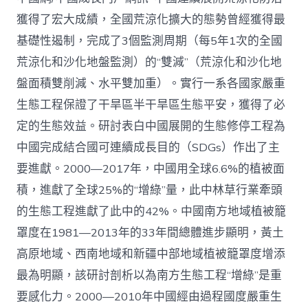
管
理：
獲得了宏大成績，全國荒涼化擴大的態勢曾經獲得最
中
基礎性遏制，完成了3個監測周期（每5年1次的全國
國
查
荒涼化和沙化地盤監測）的“雙減”（荒涼化和沙化地
包
盤面積雙削減、水平雙加重）。實行一系各國家嚴重
養
網
生態工程保證了干旱區半干旱區生態平安，獲得了必
心
定的生態效益。研討表白中國展開的生態修停工程為
得
荒
中國完成結合國可連續成長目的（SDGs）作出了主
涼
化
要進獻。2000—2017年，中國用全球6.6%的植被面
防
積，進獻了全球25%的“增綠”量，此中林草行業牽頭
治
的
的生態工程進獻了此中的42%。中國南方地域植被籠
計
罩度在1981—2013年的33年間總體進步顯明，黃土
謀
選
高原地域、西南地域和新疆中部地域植被籠罩度增添
擇
最為明顯，該研討剖析以為南方生態工程“增綠”是重
與
將
要感化力。2000—2010年中國經由過程國度嚴重生
來