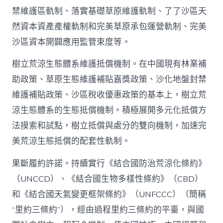
禁維護區軌制、落實基礎草原維護軌制、了了沙區天
然資本資產產權軌制和完美草原承包運營軌制、完美
沙區資本開闢應用監管束度等。
樹立荒涼生態體系維護抵償機制。在中國現有林業補
助政策、草原生態維護補貼嘉獎政策、沙化地盤封禁
維護補貼政策、沙區稅收優惠政策的基本上，樹立荒
涼生態體系的生態抵償機制。積極展開多元化抵償方
法摸索和試點，樹立抵償與處分的雙向機制，加速完
美荒涼生態抵償的配套性軌制。
果斷履約許諾。持續實行《結合國防治荒涼化條約》
（UNCCD）、《結合國生物多樣性條約》（CBD）
和《結合國天氣變更框架條約》（UNFCCC）（簡稱
“里約三條約”），經由過程里約三條約的平臺，與國