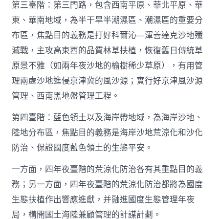
第三臺階：第三門路，包含西南平原、華北平原、華
東、華南地域，為半干旱半潮濕區、潮濕區的重要分
布區，焦點目的義務是打好科爾沁—渾善達克沙地殲
滅戰，主攻高東西的品質林草扶植，恢復舊日傳統草
原景不雅（如兩年夜沙地的榆樹稀少草原），有用管
理兩處沙地進侵京津冀的風沙源；實行好京津風沙源
管理、西南黑地盤管理工程。
第四臺階：藍色領土以及海岸帶地域，為海岸沙地、
陸地分布區，焦點目的義務是海岸沙地荒涼化和沙化
防治、保證國度藍色領土的生態平安。
一方面，四年夜臺階的荒涼化防治各有其重點目的義
務；另一方面，四年夜臺階的荒涼化防治都將為國度
生態扶植作出響應進獻，并融進國度生態管理年夜
局，構開國土海陸兼顧管理的計謀計劃。