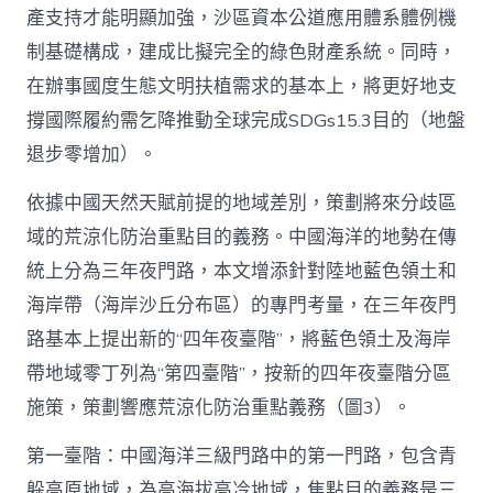
產支持才能明顯加強，沙區資本公道應用體系體例機
制基礎構成，建成比擬完全的綠色財產系統。同時，
在辦事國度生態文明扶植需求的基本上，將更好地支
撐國際履約需乞降推動全球完成SDGs15.3目的（地盤
退步零增加）。
依據中國天然天賦前提的地域差別，策劃將來分歧區
域的荒涼化防治重點目的義務。中國海洋的地勢在傳
統上分為三年夜門路，本文增添針對陸地藍色領土和
海岸帶（海岸沙丘分布區）的專門考量，在三年夜門
路基本上提出新的“四年夜臺階”，將藍色領土及海岸
帶地域零丁列為“第四臺階”，按新的四年夜臺階分區
施策，策劃響應荒涼化防治重點義務（圖3）。
第一臺階：中國海洋三級門路中的第一門路，包含青
躲高原地域，為高海拔高冷地域，焦點目的義務是三