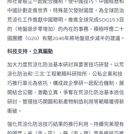
際社會樹立一起配合機制，使中國技巧、中國經歷和
中國計劃走進世界，特殊是欠發財國度，為全球防治
荒涼化工作進獻中國聰明。推進全球完成SDG15.3目
的（地盤退步零增加）的內在的事務，積極呼應二十
國團體（G20）有關2040年將地盤退步減半的建議。
科技支持、立異驅動
加大力度荒涼化防治基本研討與要害技巧研發。以荒
涼化防治和“三北”工程範疇科研院所、公私企業和技
巧推行單元為依托，構成政企學研一起配合機制，展
開結合公關，激勵立異，爭奪在荒涼化防治基本迷信
研討、管理技巧開闢和新產物制造利用等範疇獲得新
衝破。
強化荒涼化防治技巧結果的推行利用。持續完美現有
的國度、省（市、區）、縣（市、旗）等各級技巧推