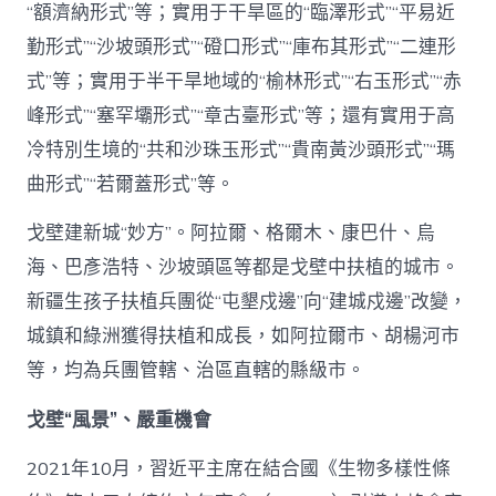
“額濟納形式”等；實用于干旱區的“臨澤形式”“平易近
勤形式”“沙坡頭形式”“磴口形式”“庫布其形式”“二連形
式”等；實用于半干旱地域的“榆林形式”“右玉形式”“赤
峰形式”“塞罕壩形式”“章古臺形式”等；還有實用于高
冷特別生境的“共和沙珠玉形式”“貴南黃沙頭形式”“瑪
曲形式”“若爾蓋形式”等。
戈壁建新城“妙方”。阿拉爾、格爾木、康巴什、烏
海、巴彥浩特、沙坡頭區等都是戈壁中扶植的城市。
新疆生孩子扶植兵團從“屯墾戍邊”向“建城戍邊”改變，
城鎮和綠洲獲得扶植和成長，如阿拉爾市、胡楊河市
等，均為兵團管轄、治區直轄的縣級市。
戈壁“風景”、嚴重機會
2021年10月，習近平主席在結合國《生物多樣性條