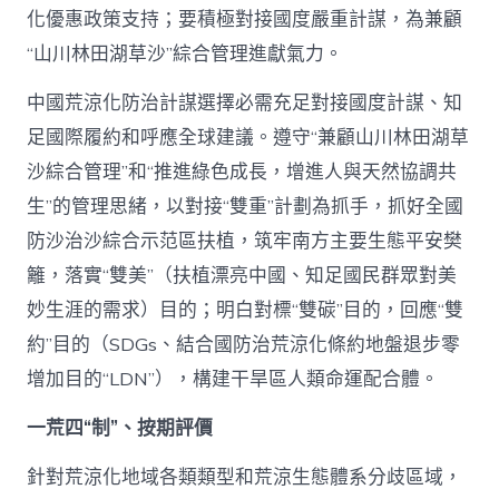
化優惠政策支持；要積極對接國度嚴重計謀，為兼顧
“山川林田湖草沙”綜合管理進獻氣力。
中國荒涼化防治計謀選擇必需充足對接國度計謀、知
足國際履約和呼應全球建議。遵守“兼顧山川林田湖草
沙綜合管理”和“推進綠色成長，增進人與天然協調共
生”的管理思緒，以對接“雙重”計劃為抓手，抓好全國
防沙治沙綜合示范區扶植，筑牢南方主要生態平安樊
籬，落實“雙美”（扶植漂亮中國、知足國民群眾對美
妙生涯的需求）目的；明白對標“雙碳”目的，回應“雙
約”目的（SDGs、結合國防治荒涼化條約地盤退步零
增加目的“LDN”），構建干旱區人類命運配合體。
一荒四“制”、按期評價
針對荒涼化地域各類類型和荒涼生態體系分歧區域，