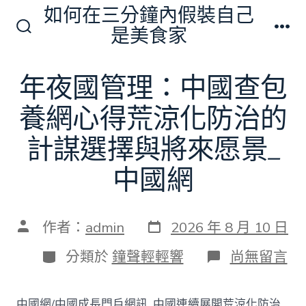
跳
如何在三分鐘內假裝自己
至
是美食家
搜
選
主
尋
單
切
要
年夜國管理：中國查包
換
內
開
關
養網心得荒涼化防治的
容
計謀選擇與將來愿景_
中國網
發
文
作者：
admin
2026 年 8 月 10 日
表
章
日
作
分
在
分類於
鐘聲輕輕響
尚無留言
期
者
類
〈年
夜
國
中國網/中國成長門戶網訊 中國連續展開荒涼化防治