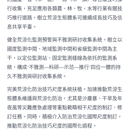
行收集，充足應用各類農、林、牧、水等行業有關技
巧推行道路，樹立荒涼生態體系可連續成長技巧及信
息共享平臺。
健全荒涼化監測預警與不雅測研討收集系統。樹立以
國度監測中間、地域監測中間和省級監測中間為主
干，以定位監測站、固定監測樣線為依托的監測系
統，構成“不雅測—科研—示范—推行”四位一體的持
久不雅測與研討收集系統。
完美荒涼化防治技巧尺度系統扶植。加速推動荒涼生
態體系維護與荒涼化防治，尤其是沙塵暴、干旱及年
夜風等災難應急處理等重點範疇相干尺度的制訂、修
訂任務。同時，積極介入防治荒涼化國際尺度制訂，
推動荒涼化防治技巧尺度的國際化過程。