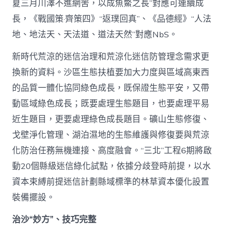
夏三月川澤不進網罟，以成魚鱉之長”對應可連續成
長，《戰國策·齊策四》“返璞回真”、《品德經》“人法
地、地法天、天法道、道法天然”對應NbS。
新時代荒涼的迷信治理和荒涼化迷信防管理念需求更
換新的資料。沙區生態扶植要加大力度與區域高東西
的品質一體化協同綠色成長，既保證生態平安，又帶
動區域綠色成長；既要處理生態題目，也要處理平易
近生題目，更要處理綠色成長題目。礦山生態修復、
戈壁淨化管理、湖泊濕地的生態維護與修復要與荒涼
化防治任務無機連接、高度融會。“三北”工程6期將啟
動20個縣級迷信綠化試點，依據分歧登時前提，以水
資本束縛前提迷信計劃縣域標準的林草資本優化設置
裝備擺設。
治沙“妙方”、技巧完整