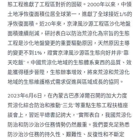
態工程進獻了工程區對折的固碳。2000年以來，中領
愿
景
土地凈恢復面積位居全球第一，進獻了全球接近1/5的
_
凈恢復面積。近20年來，京津風沙源工程區沙化地盤
中
國
面積連續削減，研討表白以防治荒涼化為宗旨的生態
網〉
中
工程是沙化地盤變更的重要驅動原因，天然原因主導
的變更不到1%，證實京津風沙源區生態向好并非“靠
天吃飯”。中國荒涼化地域的生態體系東西的品質、效
能獲得穩步晉陞，生態辦事增效，將來荒涼和荒涼化
地域的生態維護格式需求促進與區域成長的協同。
2023年6月6日，在內蒙古巴彥淖爾召開的加大力度
荒涼化綜合防治和推動“三北”等重點生態工程扶植座
談會上，習近平總書記誇大，“實際表白，我國荒涼化
防治和防沙治沙任務情勢仍然嚴重。我們要充足熟悉
防沙治沙任務的持久性、艱難性、反復性和不斷定