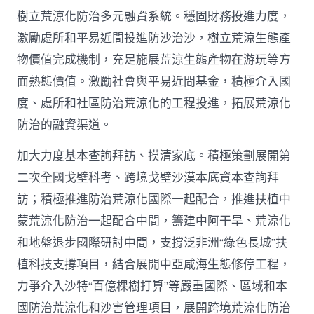
樹立荒涼化防治多元融資系統。穩固財務投進力度，
激勵處所和平易近間投進防沙治沙，樹立荒涼生態產
物價值完成機制，充足施展荒涼生態產物在游玩等方
面熟態價值。激勵社會與平易近間基金，積極介入國
度、處所和社區防治荒涼化的工程投進，拓展荒涼化
防治的融資渠道。
加大力度基本查詢拜訪、摸清家底。積極策劃展開第
二次全國戈壁科考、跨境戈壁沙漠本底資本查詢拜
訪；積極推進防治荒涼化國際一起配合，推進扶植中
蒙荒涼化防治一起配合中間，籌建中阿干旱、荒涼化
和地盤退步國際研討中間，支撐泛非洲“綠色長城”扶
植科技支撐項目，結合展開中亞咸海生態修停工程，
力爭介入沙特“百億棵樹打算”等嚴重國際、區域和本
國防治荒涼化和沙害管理項目，展開跨境荒涼化防治