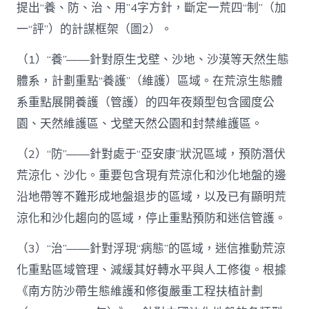
提出“養、防、治、用”4字方針，斷定一荒四“制”（加
一“評”）的計謀框架（圖2）。
（1）“養”——針對原生戈壁、沙地、沙漠等天然生態
體系，計劃重點“養護”（維護）區域。在荒涼生態體
系重點展開養護（管護）的四年夜類型包含國度公
園、天然維護區、戈壁天然公園和封禁維護區。
（2）“防”——針對處于“亞安康”狀況區域，預防潛伏
荒涼化、沙化。重要包含現有荒涼化和沙化地盤的邊
沿地帶等不難形成地盤退步的區域，以及已有顯明荒
涼化和沙化趨向的區域，停止重點預防和迷信管護。
（3）“治”——針對浮現“病態”的區域，迷信推動荒涼
化重點區域管理、減緩其好轉水平與人工修復。根據
《南方防沙帶生態維護和修復嚴重工程扶植計劃