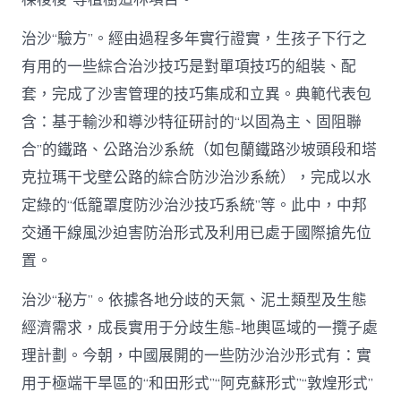
治沙“驗方”。經由過程多年實行證實，生孩子下行之
有用的一些綜合治沙技巧是對單項技巧的組裝、配
套，完成了沙害管理的技巧集成和立異。典範代表包
含：基于輸沙和導沙特征研討的“以固為主、固阻聯
合”的鐵路、公路治沙系統（如包蘭鐵路沙坡頭段和塔
克拉瑪干戈壁公路的綜合防沙治沙系統），完成以水
定綠的“低籠罩度防沙治沙技巧系統”等。此中，中邦
交通干線風沙迫害防治形式及利用已處于國際搶先位
置。
治沙“秘方”。依據各地分歧的天氣、泥土類型及生態
經濟需求，成長實用于分歧生態-地輿區域的一攬子處
理計劃。今朝，中國展開的一些防沙治沙形式有：實
用于極端干旱區的“和田形式”“阿克蘇形式”“敦煌形式”