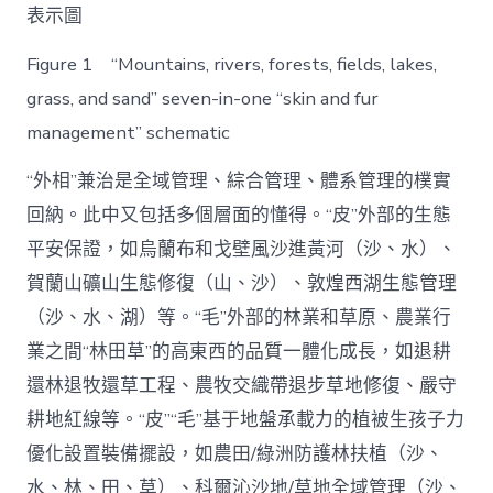
表示圖
Figure 1 “Mountains, rivers, forests, fields, lakes,
grass, and sand” seven-in-one “skin and fur
management” schematic
“外相”兼治是全域管理、綜合管理、體系管理的樸實
回納。此中又包括多個層面的懂得。“皮”外部的生態
平安保證，如烏蘭布和戈壁風沙進黃河（沙、水）、
賀蘭山礦山生態修復（山、沙）、敦煌西湖生態管理
（沙、水、湖）等。“毛”外部的林業和草原、農業行
業之間“林田草”的高東西的品質一體化成長，如退耕
還林退牧還草工程、農牧交織帶退步草地修復、嚴守
耕地紅線等。“皮”“毛”基于地盤承載力的植被生孩子力
優化設置裝備擺設，如農田/綠洲防護林扶植（沙、
水、林、田、草）、科爾沁沙地/草地全域管理（沙、