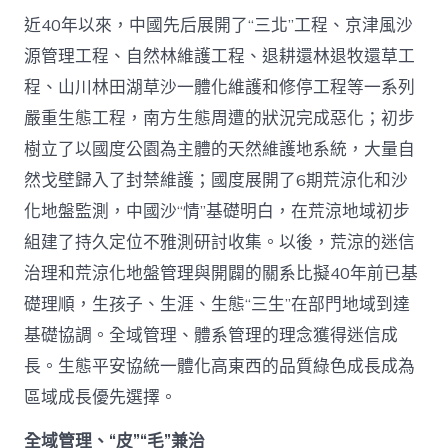
近40年以來，中國先后展開了“三北”工程、京津風沙
源管理工程、自然林維護工程、退耕還林退牧還草工
程、山川林田湖草沙一體化維護和修停工程等一系列
嚴重生態工程，南方生態周遭的狀況完成惡化；初步
樹立了以國度公園為主體的天然維護地系統，大量自
然戈壁歸入了封禁維護；國度展開了6期荒涼化和沙
化地盤監測，中國沙“情”基礎明白，在荒涼地域初步
組建了持久定位不雅測研討收集。以後，荒涼的迷信
治理和荒涼化地盤管理與開闢的關系比擬40年前已基
礎理順，生孩子、生涯、生態“三生”在部門地域到達
基礎協調。全域管理、體系管理的理念獲得迷信成
長。生態平安協統一體化高東西的品質綠色成長成為
區域成長優先選擇。
全域管理、“皮”“毛”兼治