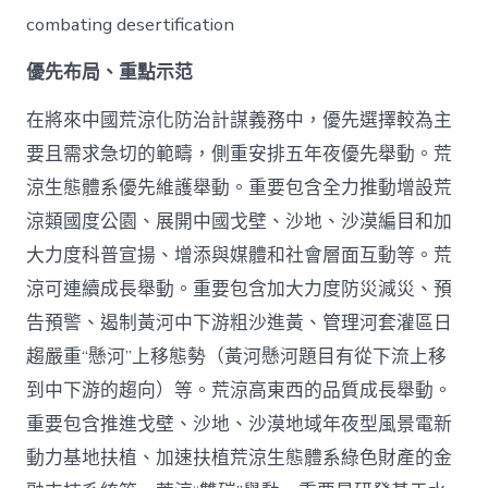
combating desertification
優先布局、重點示范
在將來中國荒涼化防治計謀義務中，優先選擇較為主
要且需求急切的範疇，側重安排五年夜優先舉動。荒
涼生態體系優先維護舉動。重要包含全力推動增設荒
涼類國度公園、展開中國戈壁、沙地、沙漠編目和加
大力度科普宣揚、增添與媒體和社會層面互動等。荒
涼可連續成長舉動。重要包含加大力度防災減災、預
告預警、遏制黃河中下游粗沙進黃、管理河套灌區日
趨嚴重“懸河”上移態勢（黃河懸河題目有從下流上移
到中下游的趨向）等。荒涼高東西的品質成長舉動。
重要包含推進戈壁、沙地、沙漠地域年夜型風景電新
動力基地扶植、加速扶植荒涼生態體系綠色財產的金