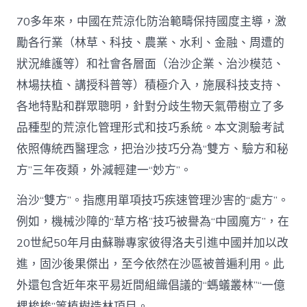
70多年來，中國在荒涼化防治範疇保持國度主導，激
勵各行業（林草、科技、農業、水利、金融、周遭的
狀況維護等）和社會各層面（治沙企業、治沙模范、
林場扶植、講授科普等）積極介入，施展科技支持、
各地特點和群眾聰明，針對分歧生物天氣帶樹立了多
品種型的荒涼化管理形式和技巧系統。本文測驗考試
依照傳統西醫理念，把治沙技巧分為“雙方、驗方和秘
方”三年夜類，外減輕建一“妙方”。
治沙“雙方”。指應用單項技巧疾速管理沙害的“處方”。
例如，機械沙障的“草方格”技巧被譽為“中國魔方”，在
20世紀50年月由蘇聯專家彼得洛夫引進中國并加以改
進，固沙後果傑出，至今依然在沙區被普遍利用。此
外還包含近年來平易近間組織倡議的“螞蟻叢林”“一億
棵梭梭”等植樹造林項目。