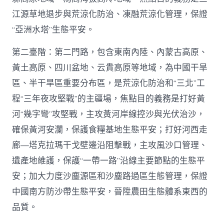
江源草地退步與荒涼化防治、凍融荒涼化管理，保證
“亞洲水塔”生態平安。
第二臺階：第二門路，包含東南內陸、內蒙古高原、
黃土高原、四川盆地、云貴高原等地域，為中國干旱
區、半干旱區重要分布區，是荒涼化防治和“三北”工
程“三年夜攻堅戰”的主疆場，焦點目的義務是打好黃
河“幾字彎”攻堅戰，主攻黃河岸線控沙與光伏治沙，
確保黃河安瀾，保護食糧基地生態平安；打好河西走
廊—塔克拉瑪干戈壁邊沿阻擊戰，主攻風沙口管理、
遺產地維護，保護“一帶一路”沿線主要節點的生態平
安；加大力度沙塵源區和沙塵路過區生態管理，保證
中國南方防沙帶生態平安，晉陞農田生態體系東西的
品質。