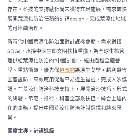
存在。科技的支持感化尚未獲得充足施展。需求盡快
展開荒涼化防治任務的計謀design，完成荒涼化地域
的可連續治理。
新時代中國荒涼化防治面對計謀機會期，需求對接
SDGs，承接中國生態文明扶植重擔，為全球生態管
理供給荒涼化防治的“中國計劃”。經由過程全體晉
陞、重點衝破，優先保
包養網
護原生戈壁，趨利避害
因害設防，高效應用促進平易近生福祉，完成人沙協
調。在荒涼化防治科技支持上，展開治沙技巧、形式
的研發、示范、推行、科普全部系扶植。綜合上述內
在的事務，提出中國荒涼化防治計謀選擇和將來愿
景。
國度主導，計謀進級