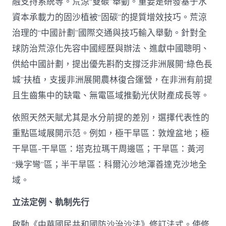
融支持系統等。荒涼“雙碳”舉動。重要是研發基于水
資本承載力的固沙植被“固碳”的提質增效技巧。荒涼
治理的“中國計劃”國際交通與技巧輸入舉動。針對全
球防治荒涼化先容中國經歷與辦法、進獻中國聰明、
供給中國計劃，提出優先斟酌支撐泛非洲展開“綠色長
城”扶植，支援非洲展開農林復合運營，在非洲有前提
且生齒集中的缺電、無電區域推動光伏財產成長等。
依照天然天賦尤其是水分前提的差別，選擇代表性的
重點區域展開示范。例如，極干旱區：敦煌盆地；極
干旱區-干旱區：塔克拉瑪干周邊區；干旱區：黃河
“幾字彎”區；半干旱區：科爾沁沙地渾善達克沙地全
域。
立法定例、軌制先行
啟動《中華國民共和國防沙治沙法》修訂法式。使修