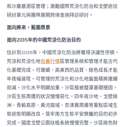
和沙塵暴源區管理；激勵國際荒涼化防治和戈壁迷信
研討單元與團隊展開跨境查詢拜訪研討。
面向將來，藍圖愿景
面向2035年的中國荒涼化防治目的
估計到2035年，中國荒涼化防治將獲得決議性停頓。
荒涼和荒涼化地
包養行情
區管理系統和管理才能古代
化基礎完成，可連續、高東西的品質、綠色成長才能
年夜幅晉陞。可管理的荒涼化和沙化地盤面積將連續
削減，沙化水平明顯加重，沙區植被籠罩基礎穩固，
沙區生態周遭的狀況慢慢惡化，四年夜沙地、戈壁綠
洲、青躲高原、黃河道域、京津冀周邊等重點區域生
態狀態明顯改良，筑牢南方生態平安樊籬的目的初步
完成。國度戈壁公園扶植系統慢慢完整。沙區綠色財