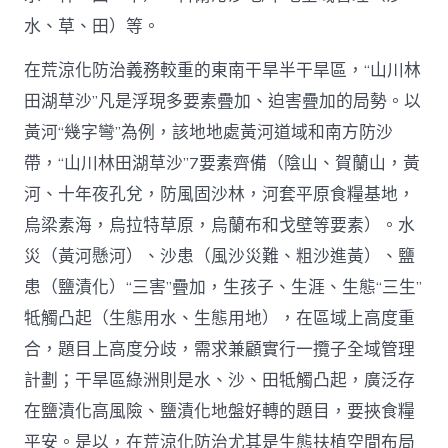
水、草、田）等。
在荒涼化防治義務較重的東南干旱半干旱區，“山川林
田湖草沙”凡是浮現多要素疊加、迫害疊加的局勢。以
黃河“幾字彎”為例，該地地處黃河道域和南方防沙
帶，“山川林田湖草沙”7要素齊備（陰山、賀蘭山，黃
河、十年夜孔兌，防風固沙林，河套平原食糧基地，
烏梁素海，烏拉特草原，烏蘭布和戈壁等要素）。水
災（黃河懸河）、沙患（風沙災難、粗沙進黃）、鹽
患（鹽漬化）“三害”疊加，生孩子、生涯、生態“三生”
牴觸凸起（生態用水、生態用地），在區域上高度重
合，題目上高度分歧，需求兼顧實行一攬子全域管理
計劃；干旱區綠洲則是水、沙、田牴觸凸起，廣泛存
在鹽漬化高風險、鹽漬化地盤好轉的題目，要挾食糧
平安。是以，在荒涼化防治尤其是生態扶植空間布局