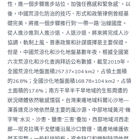
性，進一個步驟進步站位，加強任務感和緊急感”。以
後，中國荒涼化防治的技巧、形式和政策律例曾經基
礎完美，將進一個步驟推行到“一帶一路”沿線國度。
從人進沙進到人進沙退、人退沙退，將來將完成人沙
協調，軌制上風、普惠政策和計謀選擇是主要保證。
但是，中國荒涼化和沙化地盤基數年夜，根據全國第
六次荒涼化和沙化查詢拜訪公布數據，截至2019年，
全國荒涼化地盤面積257.37×104 km2，占領土面積
的26.8%；全國沙化地盤面積168.78×104 km2，占領
土面積的17.6%；南方干旱半干旱地域的生態周遭的
狀況總體依然敏感懦弱。台灣東邊地域科爾沁沙地—
渾善達克沙地依然是主要的風沙源，中部地域黃河“幾
字彎”水災、沙患、鹽患“三害”疊加，西部地域河西走
廊—塔克拉瑪干戈壁邊沿風沙口管理、遺產地維護依
然不完整。一些科技短板、資金缺口和機制缺項依然