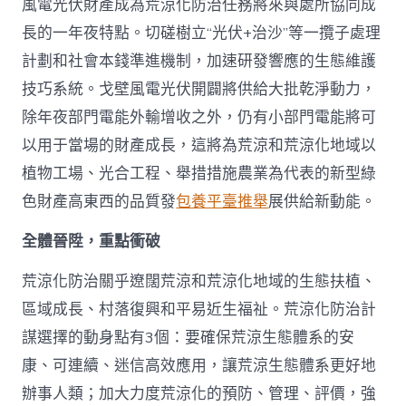
風電光伏財產成為荒涼化防治任務將來與處所協同成
長的一年夜特點。切磋樹立“光伏+治沙”等一攬子處理
計劃和社會本錢準進機制，加速研發響應的生態維護
技巧系統。戈壁風電光伏開闢將供給大批乾淨動力，
除年夜部門電能外輸增收之外，仍有小部門電能將可
以用于當場的財產成長，這將為荒涼和荒涼化地域以
植物工場、光合工程、舉措措施農業為代表的新型綠
色財產高東西的品質發
包養平臺推舉
展供給新動能。
全體晉陞，重點衝破
荒涼化防治關乎遼闊荒涼和荒涼化地域的生態扶植、
區域成長、村落復興和平易近生福祉。荒涼化防治計
謀選擇的動身點有3個：要確保荒涼生態體系的安
康、可連續、迷信高效應用，讓荒涼生態體系更好地
辦事人類；加大力度荒涼化的預防、管理、評價，強