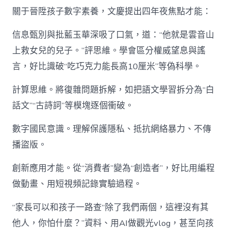
關于晉陞孩子數字素養，文慶提出四年夜焦點才能：
信息甄別與批藍玉華深吸了口氣，道：“他就是雲音山
上救女兒的兒子。”評思維。學會區分權威望息與謠
言，好比識破“吃巧克力能長高10厘米”等偽科學。
計算思維。將復雜問題拆解，如把語文學習拆分為“白
話文”“古詩詞”等模塊逐個衝破。
數字國民意識。理解保護隱私、抵抗網絡暴力、不傳
播盜版。
創新應用才能。從“消費者”變為“創造者”，好比用編程
做動畫、用短視頻記錄實驗過程。
“家長可以和孩子一路查“除了我們兩個，這裡沒有其
他人，你怕什麼？”資料、用AI做觀光vlog，甚至向孩