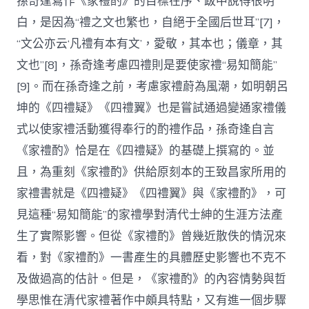
孫奇逢寫作《家禮酌》的目標在序、跋中說得很明
白，是因為“禮之文也繁也，自絕于全國后世耳”[7]，
“文公亦云‘凡禮有本有文’，愛敬，其本也；儀章，其
文也”[8]，孫奇逢考慮四禮則是要使家禮“易知簡能”
[9]。而在孫奇逢之前，考慮家禮蔚為風潮，如明朝呂
坤的《四禮疑》《四禮翼》也是嘗試通過變通家禮儀
式以使家禮活動獲得奉行的酌禮作品，孫奇逢自言
《家禮酌》恰是在《四禮疑》的基礎上撰寫的。並
且，為重刻《家禮酌》供給原刻本的王致昌家所用的
家禮書就是《四禮疑》《四禮翼》與《家禮酌》，可
見這種“易知簡能”的家禮學對清代士紳的生涯方法產
生了實際影響。但從《家禮酌》曾幾近散佚的情況來
看，對《家禮酌》一書產生的具體歷史影響也不克不
及做過高的估計。但是，《家禮酌》的內容情勢與哲
學思惟在清代家禮著作中頗具特點，又有進一個步驟