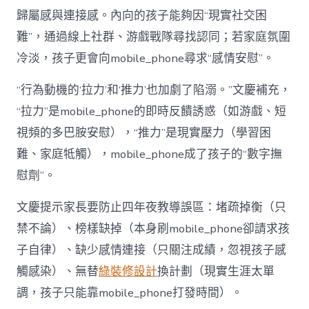
歸屬感與連接感。內向的孩子能夠因“現實社交困
難”，通過線上社群、游戲戰隊尋找認同；若家庭氛圍
冷淡，孩子更會向mobile_phone尋求“感情安慰”。
“行為動機的‘拉力’和‘推力’也加劇了陷溺。”文慶補充，
“拉力”是mobile_phone的即時反饋誘惑（如游戲、短
視頻的多巴胺安慰），“推力”是現實壓力（學習困
難、家庭牴觸），mobile_phone成了孩子的“數字撫
慰劑”。
文慶提示家長要防止四年夜教導誤區：堵疏掉衡（只
禁不論）、榜樣缺掉（本身刷mobile_phone卻請求孩
子自律）、缺少感情連接（只關注成績，忽視孩子感
觸感染）、無替
綠裝修設計
換計劃（現實生涯太單
調，孩子只能靠mobile_phone打發時間）。