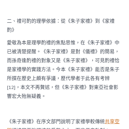
二、禮可酌的理學依據：從《朱子家禮》到《家禮
酌》
愛敬為本是理學酌禮的焦點思惟，在《朱子家禮》中
已被清楚提醒。《朱子家禮》是對《儀禮》的簡易，
而孫奇逢酌禮的對象又是《朱子家禮》，可見酌禮恰
是家禮學的實踐方法。今本《朱子家禮》能否是朱子
所撰在歷史上頗有爭議，歷代學者于此各有考辨
[12]，本文不再贅述，但《朱子家禮》對東亞社會影
響宏大殆無疑義。
《朱子家禮》在序文部門說明了家禮學較傳統
共享空