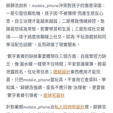
薛錦浩剖析，mobile_phone沖突對孩子的傷害深遠：
一是引發信賴危機，孩子因“不被懂得”而產生逆反心
思，自立治理才能越來越弱；二是導致情緒掉控，急
躁易怒成為常態，影響學習和生涯；三是形成社交窘
境——孩子過度依賴線上社交，認為“不玩游戲就和同
學沒配合話題”，反而疏遠了現實關系。
“數字素養的缺掉重要體現在三個方面：自我管控力缺
乏，像‘漏水桶’一樣管不住時間；平安意識單薄，輕易
泄露姓名、住址等信息；
遊艇設計
東西應用才能完
善，只把mobile_phone當玩具，不會用它查資料、學
知識。”薛錦浩強調，家長不應只做“治理者”，更要做
“數字素養引領者”。
退休宅設計
針對暑期mobile_phone治
私人招待所設計
理，薛錦浩