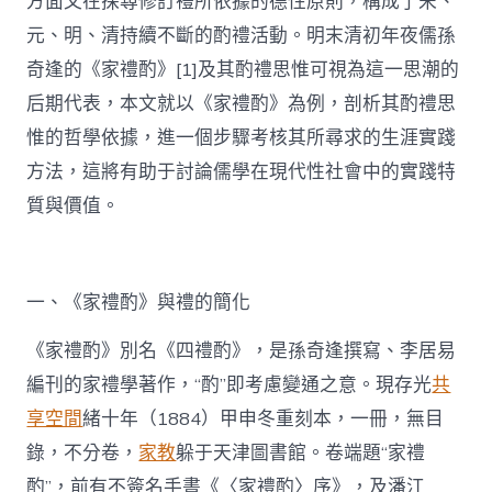
方面又在探尋修訂禮所依據的德性原則，構成了宋、
元、明、清持續不斷的酌禮活動。明末清初年夜儒孫
奇逢的《家禮酌》[1]及其酌禮思惟可視為這一思潮的
后期代表，本文就以《家禮酌》為例，剖析其酌禮思
惟的哲學依據，進一個步驟考核其所尋求的生涯實踐
方法，這將有助于討論儒學在現代性社會中的實踐特
質與價值。
一、《家禮酌》與禮的簡化
《家禮酌》別名《四禮酌》，是孫奇逢撰寫、李居易
編刊的家禮學著作，“酌”即考慮變通之意。現存光
共
享空間
緒十年（1884）甲申冬重刻本，一冊，無目
錄，不分卷，
家教
躲于天津圖書館。卷端題“家禮
酌”，前有不簽名手書《〈家禮酌〉序》，及潘江