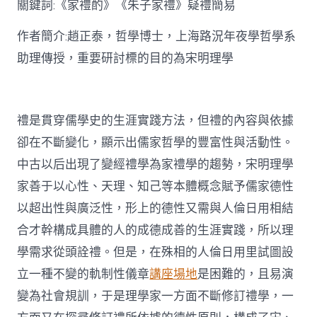
關鍵詞:《家禮酌》《朱子家禮》疑禮簡易
討〉
中
作者簡介:趙正泰，哲學博士，上海路況年夜學哲學系
助理傳授，重要研討標的目的為宋明理學
禮是貫穿儒學史的生涯實踐方法，但禮的內容與依據
卻在不斷變化，顯示出儒家哲學的豐富性與活動性。
中古以后出現了變經禮學為家禮學的趨勢，宋明理學
家善于以心性、天理、知己等本體概念賦予儒家德性
以超出性與廣泛性，形上的德性又需與人倫日用相結
合才幹構成具體的人的成德成善的生涯實踐，所以理
學需求從頭詮禮。但是，在殊相的人倫日用里試圖設
立一種不變的軌制性儀章
講座場地
是困難的，且易演
變為社會規訓，于是理學家一方面不斷修訂禮學，一