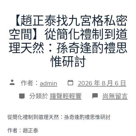
【趙正泰找九宮格私密
空間】從簡化禮制到道
理天然：孫奇逢酌禮思
惟研討
發
文
作者：
admin
2026 年 8 月 6 日
表
章
日
作
分
在
分類於
鐘聲輕輕響
尚無留言
期
者
類
〈【趙
正
泰
從簡化禮制到道理天然：孫奇逢酌禮思惟研討
找
九
作者：趙正泰
宮