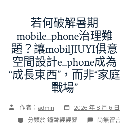
若何破解暑期
mobile_phone治理難
題？讓mobilJIUYI俱意
空間設計e_phone成為
“成長東西”，而非“家庭
戰場”
發
文
作者：
admin
2026 年 8 月 6 日
表
章
日
作
分
在
分類於
鐘聲輕輕響
尚無留言
期
者
類
〈若