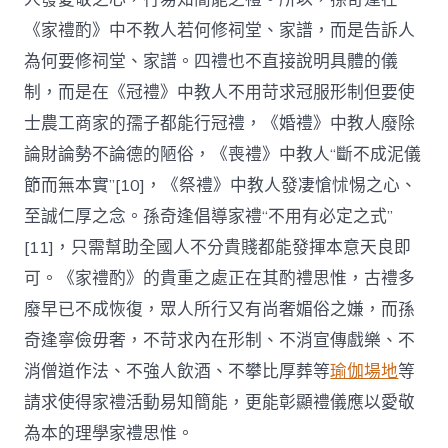
《家禮酌》中不教人若何修祠堂、家譜，而是告訴人
為何要修祠堂、家譜。四禮也不直接說明具體的儀
制，而是在《冠禮》中教人不用苛求冠服形制但要使
士農工商家的孺子都能行冠禮，《婚禮》中教人廢除
論財論勢不論德的陋俗，《喪禮》中教人“斷不成泥儀
節而無本實”[10]，《祭禮》中教人發凄愴怵惕之心、
至誠仁厚之念。孫奇逢倡導家禮“不用有必定之式”
[11]，只需幫助全國人不分貴賤都能發揮本意天良即
可。《家禮酌》的貴重之處正在其酌禮思惟，古禮多
廢早已不成恢復，眾人所行又有尚奢媚俗之嫌，而孫
奇逢寧儉毋奢，不苛求內在形制、不消宣傳戲樂、不
消僧道作法、不強人飲酒、不攀比厚葬等
瑜伽場地
等
請求使得家禮活動易知簡能，更能彰顯禮儀應以愛敬
為本的理學家禮思惟。