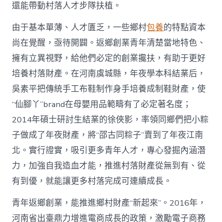
國
還能帶動村落人才步隊扶植。
網〉
中
由于基本單薄、人才匱乏，一些鄉村
包養
的特點資本
尚在覺醒，亟待開闢。返鄉創業青年清楚當地特色、
擁有立異視野，給他們必定的創業攙扶，有助于更好
培養村落財產。在河南虞城縣，年夜學本科結業后，
吳素平把傳統手工布鞋制作身手培養成制鞋財產，使
“仙腳丫”brand在母嬰用品範疇有了必定著名度；
2014年碩士研討生結業的徐俠影，率領同鄉們把小粽
子做成了年夜財產，將“邵古同粽子”賣到了年夜江南
北。實行證實，吸引更多青年人才，專心發掘內涵潛
力，加強自我造血才能，推進村落財產從無到有、從
有到優，就能讓更多村落完成可連續成長。
青年返鄉創業，能推進鄉村財產“新起來”。2016年，
河南省出臺鼎力增進電商成長的政策，激勵電子商務