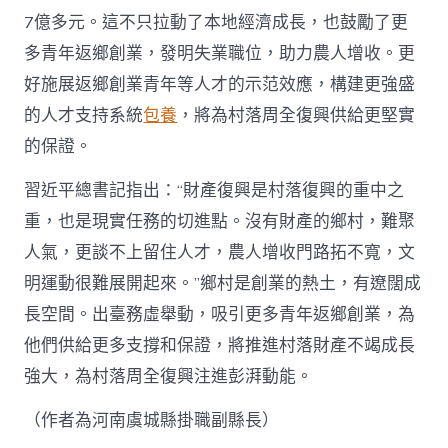
7億多元。這不只拉動了本地經濟成長，也鼓勵了更
多青年返鄉創業，發明失業職位，助力農人增收。更
好施展返鄉創業青年等人才的示范效應，構建更強盛
的人才支持系統
包養
，將為村落周全復興供給更堅實
的保證。
習近平總書記指出：“財產復興是村落復興的重中之
重，也是現實任務的切進點。沒有財產的鄉村，難聚
人氣，更談不上留住人才，農人增收門路拓不寬，文
明運動很難展開起來。”鄉村是創業的熱土，有遼闊成
長空間。出臺務虛舉動，吸引更多青年返鄉創業，為
他們供給更多支撐和保證，將推進村落財產不竭成長
強大，為村落周全復興注進彭湃動能。
（作者為河南虞城縣掛職副縣長）