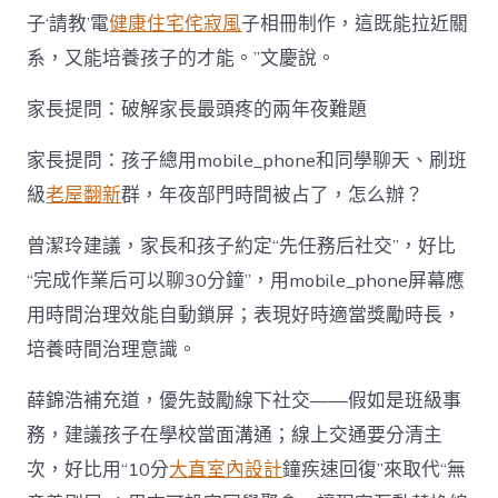
子‘請教’電
健康住宅
侘寂風
子相冊制作，這既能拉近關
系，又能培養孩子的才能。”文慶說。
家長提問：破解家長最頭疼的兩年夜難題
家長提問：孩子總用mobile_phone和同學聊天、刷班
級
老屋翻新
群，年夜部門時間被占了，怎么辦？
曾潔玲建議，家長和孩子約定“先任務后社交”，好比
“完成作業后可以聊30分鐘”，用mobile_phone屏幕應
用時間治理效能自動鎖屏；表現好時適當獎勵時長，
培養時間治理意識。
薛錦浩補充道，優先鼓勵線下社交——假如是班級事
務，建議孩子在學校當面溝通；線上交通要分清主
次，好比用“10分
大直室內設計
鐘疾速回復”來取代“無