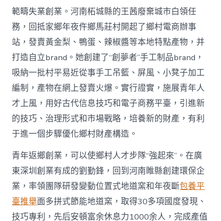
範疇失業創業。河南柘城縣的王茜廢棄城市白領任
務，回抵家鄉年夜仵鄉馬莊村開起了鄉村電商辦事
站，發賣黃金梨、鴨蛋、辣椒醬等本地特點產物，并
打造自立brand。她創建了“創夢者”手工制品brand，
吸納一批村平易近從事手工吊籃、屏風、小凳子加工
編制，產物在網上發賣火爆。實行證實，施展青年人
才上風，用好古代信息技巧和電子商務平臺，引進新
的技巧、治理形式和市場戰略，培養新的財產，有利
于進一個步驟優化鄉村財產構造。
青年返鄉創業，可以使鄉村人才步隊“強起來”。在廣
東深圳創業有成的劉勤鋒，回到河南睢縣創建環保企
業，率領團隊研發變動位置式地道窯和年夜斷
包養平
臺推舉
面多拼式節能地道窯，取得30多項國度發現、
技巧專利，先后安頓富余休息力1000余人，完成產值