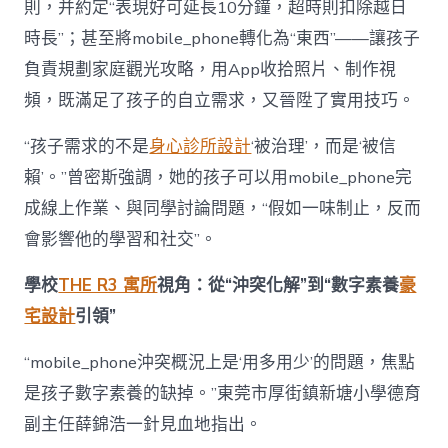
則，并約定“表現好可延長10分鐘，超時則扣除越日
時長”；甚至將mobile_phone轉化為“東西”——讓孩子
負責規劃家庭觀光攻略，用App收拾照片、制作視
頻，既滿足了孩子的自立需求，又晉陞了實用技巧。
“孩子需求的不是
身心診所設計
‘被治理’，而是‘被信
賴’。”曾密斯強調，她的孩子可以用mobile_phone完
成線上作業、與同學討論問題，“假如一味制止，反而
會影響他的學習和社交”。
學校
THE R3 寓所
視角：從“沖突化解”到“數字素養
豪
宅設計
引領”
“mobile_phone沖突概況上是‘用多用少’的問題，焦點
是孩子數字素養的缺掉。”東莞市厚街鎮新塘小學德育
副主任薛錦浩一針見血地指出。