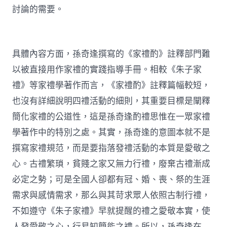
討論的需要。
具體內容方面，孫奇逢撰寫的《家禮酌》註釋部門難
以被直接用作家禮的實踐指導手冊。相較《朱子家
禮》等家禮學著作而言，《家禮酌》註釋篇幅較短，
也沒有詳細說明四禮活動的細則，其重要目標是闡釋
簡化家禮的公道性，這是孫奇逢酌禮思惟在一眾家禮
學著作中的特別之處。其實，孫奇逢的意圖本就不是
撰寫家禮規范，而是要指落發禮活動的本質是愛敬之
心。古禮繁瑣，貧賤之家又無力行禮，廢棄古禮漸成
必定之勢；可是全國人卻都有冠、婚、喪、祭的生涯
需求與感情需求，那么與其苛求眾人依照古制行禮，
不如遵守《朱子家禮》早就提醒的禮之愛敬本實，使
人發愛敬之心，行易知簡能之禮。所以，孫奇逢在