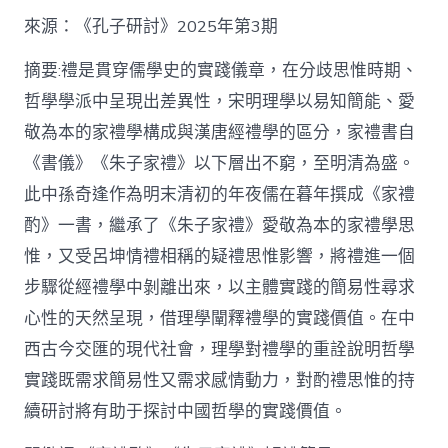
格
私
來源：《孔子研討》2025年第3期
密
空
摘要:禮是貫穿儒學史的實踐儀章，在分歧思惟時期、
間】
哲學學派中呈現出差異性，宋明理學以易知簡能、愛
從
簡
敬為本的家禮學構成與漢唐經禮學的區分，家禮書自
化
《書儀》《朱子家禮》以下層出不窮，至明清為盛。
禮
制
此中孫奇逢作為明末清初的年夜儒在暮年撰成《家禮
到
道
酌》一書，繼承了《朱子家禮》愛敬為本的家禮學思
理
惟，又受呂坤情禮相稱的疑禮思惟影響，將禮進一個
天
然：
步驟從經禮學中剝離出來，以主體實踐的簡易性尋求
孫
心性的天然呈現，借理學闡釋禮學的實踐價值。在中
奇
逢
西古今交匯的現代社會，理學對禮學的重詮說明哲學
酌
實踐既需求簡易性又需求感情動力，對酌禮思惟的持
禮
思
續研討將有助于探討中國哲學的實踐價值。
惟
研