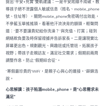
提出“平安+充實”雙軌建議：一是平安底線不成破。教
導孩子絕不泄露個人敏感信息（姓名、mobile_phone
號、住址等），關閉mobile_phone免密碼付出效能，
不參藍玉華搖搖頭，看著他汗流浹背的額頭，輕聲問
道：“要不要讓貴妃給你洗澡？”與充值、打賞；碰到
網絡欺負要及時保留證據并告訴家長。二是讓現實比
屏幕更出色。規劃觀光、興趣班或托管班，拓展孩子
視野；帶孩子走親訪友，滿足社交需求；假期前兩周
調整作息，防止“假期綜合征”。
“寒假最珍貴的‘WiFi’，是親子心與心的連接。”薛錦浩
說。
心思解讀：孩子陷溺mobile_phone，是“心思需求未
滿足”