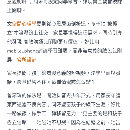
意義刷屏”；周末可設定同學聚會，讓現實互動替換線
上閑聊。
文
空間心理學
慶則從心思層面剖析道，孩子怕“被孤
立”才陷溺線上社交。家長要懂得這種需求，同時引導
他發現“高效溝通比閑聊更有價值”，好比用
mobile_phone討論學習難題，而非無意義的臉色包刷
屏。
會所設計
家長提問：孩子總看沒意義的短視頻，還學里面說臟
話，最基礎管不住。這種情況該怎么辦？
曾潔玲的做法是，開啟抖音青少年形式，用家長守護
東西過濾不良內容；同時豐富孩子的線下生涯，好比
一路做飯、做手工，轉移留意力。“更主要的是和孩子
樹立信賴——她碰她不想哭，因為在結婚之前，她告