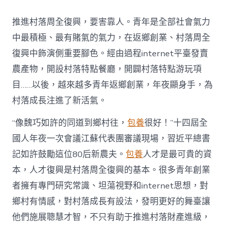
村
落
推進村落周全復興，要害靠人。青年是全部社會氣力
財
產
中最積極、最有賭氣的氣力，在返鄉創業、村落周全
復
復興中飾演側重要腳色。經由過程internet平臺發賣
興
注
農產物，開設村落特點餐廳，開闢村落特點游玩項
進
目……以後，越來越多青年返鄉創業，年夜顯身手，為
人
才
村落成長注進了新活氣。
死
水
“像魏巧如許的同道到鄉村往，
包養
很好！”十四屆全
甜
心
國人年夜一次會議江蘇代表團審議現場，習近平總書
寶
記如許鼓勵這位80后新農夫。
包養
人才是最可貴的資
物
查
本，人才復興是村落周全復興的基本。很多青年創業
包
者擁有專門研究常識、坦蕩視野和internet思想，對
養
網
鄉村有情感，對村落成長有設法，發明更好的舞臺讓
_
他們施展聰慧才智，不只有助于推進村落財產進級，
中