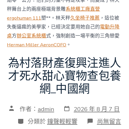
點零一公分！他們的力量不再是攻擊，而變成了林天
秤舞台上的兩座極端背景雕
系統櫃工廠直營
ergohuman 111
塑**。林天秤
久坐椅子推薦
，這位被
失衡逼瘋的美學家，已經決定要用她自己的
電動升降
桌
方
辦公室系統櫃
式，強制創造一場平衡的三角戀愛
Herman Miller Aeron
COFO
。
為村落財產復興注進人
才死水甜心寶物查包養
網_中國網
發
文
作者：
admin
2026 年 8 月 7 日
表
章
日
作
分
在
分類於
鐘聲輕輕響
尚無留言
期
者
類
〈為