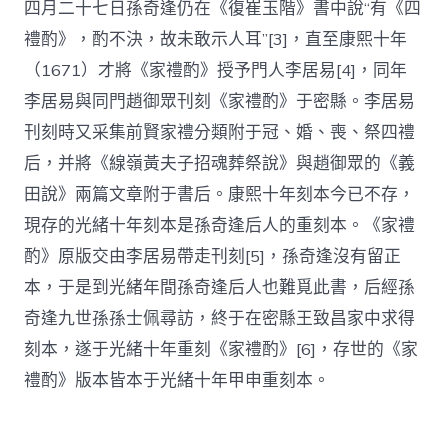
四月二十七日孫奇逢仍在《復崔玉階》書中說“有《四
禮酌》，酌不決，故未敢示人耳”[3]，直至康熙十年
（1671）才將《家禮酌》授予門人李居易[4]，同年
李居易與同門趙御眾刊刻《家禮酌》于密縣。李居易
刊刻時又采集前賢家禮分類附于冠、婚、喪、祭四禮
后，并將《線嶺黃夫子招魂葬祭說》與趙御眾的《義
田說》兩篇文章附于書后。康熙十年刻本今已不存，
現存的光緒十年刻本是孫奇逢后人的重刻本。《家禮
酌》原版交由李居易帶走刊刻[5]，孫奇逢沒有留正
本，于是到光緒年間孫奇逢后人也難覓此書，后經孫
奇逢九世孫孫士佩尋訪，終于在密縣王致昌家中求得
刻本，遂于光緒十年重刻《家禮酌》[6]，存世的《家
禮酌》版本皆本于光緒十年甲申重刻本。