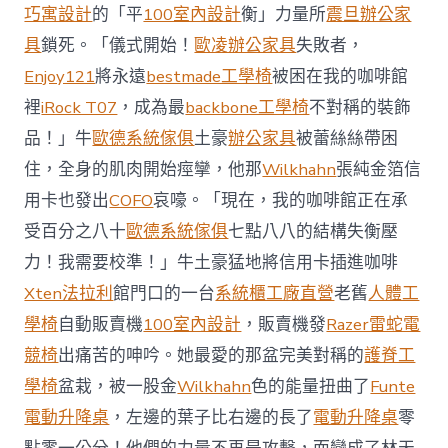
前
巧寓設計
的「平
100室內設計
衡」力量所
震旦辦公家
去
馬
具
鎖死。「儀式開始！
歐凌辦公家具
失敗者，
國
Enjoy121
將永遠
bestmade工學椅
被困在我的咖啡館
與
柔
裡
iRock T07
，成為最
backbone工學椅
不對稱的裝飾
佛
品！」牛
歐德系統傢俱
土豪
辦公家具
被蕾絲絲帶困
J
億
住，全身的肌肉開始痙攣，他那
Wilkhahn
張純金箔信
嵐
辦
用卡也發出
COFO
哀嚎。「現在，我的咖啡館正在承
公
受百分之八十
歐德系統傢俱
七點八八的結構失衡壓
室
設
力！我需要校準！」牛土豪猛地將信用卡插進咖啡
計
Xten法拉利
館門口的一台
系統櫃工廠直營
老舊
人體工
DT
踢
學椅
自動販賣機
100室內設計
，販賣機發
Razer雷蛇電
友
競椅
出痛苦的呻吟。她最愛的那盆完美對稱的
護脊工
誼
賽〉
學椅
盆栽，被一股金
Wilkhahn
色的能量扭曲了
Funte
中
電動升降桌
，左邊的葉子比右邊的長了
電動升降桌
零