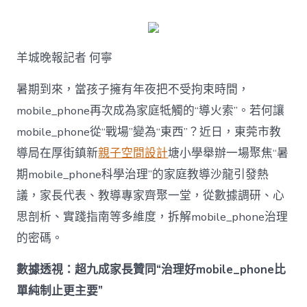
何
破
解
暑
羊城晚報記者 何寧
期
mobile_ph
治
暑期到來，當孩子擁有年夜把不受拘束時間，
理
mobile_phone再次成為家庭牴觸的“導火索”。若何讓
難
題？
mobile_phone從“戰場”變為“東西”？近日，東莞市教
讓
導局在厚街鎮新
親子空間設計
塘小學舉辦一場聚焦“暑
mobilJIUYI
俱
期mobile_phone科學治理”的家庭教導沙龍引發熱
意
議，家長代表、教導專家齊聚一堂，從數據調研、心
空
間
思剖析、實踐指南等多維度，拆解mobile_phone治理
設
計
的密碼。
e_phone
成
數據透視：超九成家長贊同“治理好mobile_phone比
為
單純制止更主要”
“成