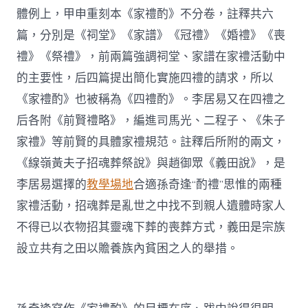
體例上，甲申重刻本《家禮酌》不分卷，註釋共六
篇，分別是《祠堂》《家譜》《冠禮》《婚禮》《喪
禮》《祭禮》，前兩篇強調祠堂、家譜在家禮活動中
的主要性，后四篇提出簡化實施四禮的請求，所以
《家禮酌》也被稱為《四禮酌》。李居易又在四禮之
后各附《前賢禮略》，編進司馬光、二程子、《朱子
家禮》等前賢的具體家禮規范。註釋后所附的兩文，
《線嶺黃夫子招魂葬祭說》與趙御眾《義田說》，是
李居易選擇的
教學場地
合適孫奇逢“酌禮”思惟的兩種
家禮活動，招魂葬是亂世之中找不到親人遺體時家人
不得已以衣物招其靈魂下葬的喪葬方式，義田是宗族
設立共有之田以贍養族內貧困之人的舉措。