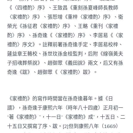
《〈四禮酌〉序》、王致昌《重刻孫夏峰師長教師
〈家禮酌〉序》、張恕增《重梓〈家禮酌〉序》、衛
榮光《孫征君〈家禮酌〉序》、王輅《重刊〈家禮
酌〉序》、孫奇逢《〈家禮酌〉序》、李居易《〈家
禮酌〉序文》。註釋前署孫奇逢手定、李居易校梓、
蘧益章王輅校、孫世玟孫金桂監判，后附《線嶺黃夫
子招魂葬祭說》、趙御眾《義田說》兩文，后又有孫
奇逢《跋》、趙御眾《〈家禮酌〉跋》。
《家禮酌》的寫作時間當在孫奇逢暮年。據《日
譜》，孫奇逢于康熙六年（時年八十四歲）正月初一
“著《家禮酌》”，十一日“《家禮酌》成”，十五日、二
十五日又撰寫了序、跋。[2]但到康熙八年（1669）