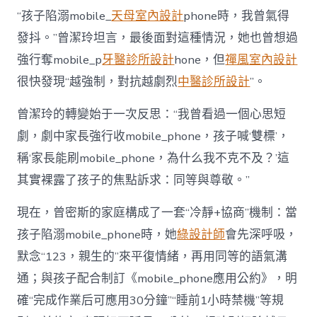
“孩子陷溺mobile_
天母室內設計
phone時，我曾氣得
發抖。”曾潔玲坦言，最後面對這種情況，她也曾想過
強行奪mobile_p
牙醫診所設計
hone，但
禪風室內設計
很快發現“越強制，對抗越劇烈
中醫診所設計
”。
曾潔玲的轉變始于一次反思：“我曾看過一個心思短
劇，劇中家長強行收mobile_phone，孩子喊‘雙標’，
稱‘家長能刷mobile_phone，為什么我不克不及？’這
其實裸露了孩子的焦點訴求：同等與尊敬。”
現在，曾密斯的家庭構成了一套“冷靜+協商”機制：當
孩子陷溺mobile_phone時，她
綠設計師
會先深呼吸，
默念“123，親生的”來平復情緒，再用同等的語氣溝
通；與孩子配合制訂《mobile_phone應用公約》，明
確“完成作業后可應用30分鐘”“睡前1小時禁機”等規