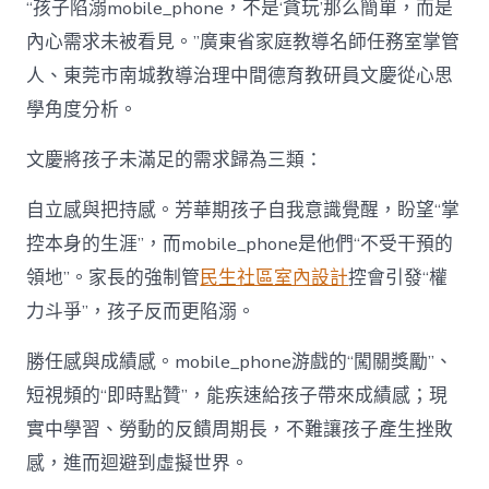
“孩子陷溺mobile_phone，不是‘貪玩’那么簡單，而是
內心需求未被看見。”廣東省家庭教導名師任務室掌管
人、東莞市南城教導治理中間德育教研員文慶從心思
學角度分析。
文慶將孩子未滿足的需求歸為三類：
自立感與把持感。芳華期孩子自我意識覺醒，盼望“掌
控本身的生涯”，而mobile_phone是他們“不受干預的
領地”。家長的強制管
民生社區室內設計
控會引發“權
力斗爭”，孩子反而更陷溺。
勝任感與成績感。mobile_phone游戲的“闖關獎勵”、
短視頻的“即時點贊”，能疾速給孩子帶來成績感；現
實中學習、勞動的反饋周期長，不難讓孩子產生挫敗
感，進而迴避到虛擬世界。