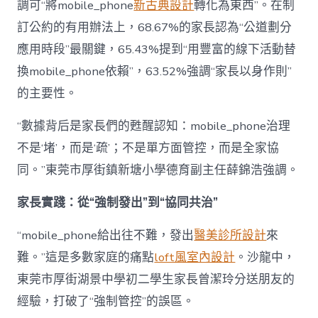
調可“將mobile_phone
新古典設計
轉化為東西”。在制
訂公約的有用辦法上，68.67%的家長認為“公道劃分
應用時段”最關鍵，65.43%提到“用豐富的線下活動替
換mobile_phone依賴”，63.52%強調“家長以身作則”
的主要性。
“數據背后是家長們的甦醒認知：mobile_phone治理
不是‘堵’，而是‘疏’；不是單方面管控，而是全家協
同。”東莞市厚街鎮新塘小學德育副主任薛錦浩強調。
家長實踐：從“強制發出”到“協同共治”
“mobile_phone給出往不難，發出
醫美診所設計
來
難。”這是多數家庭的痛點
loft風室內設計
。沙龍中，
東莞市厚街湖景中學初二學生家長曾潔玲分送朋友的
經驗，打破了“強制管控”的誤區。