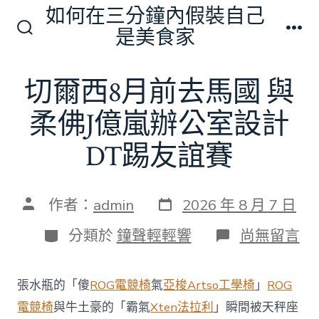
跳
如何在三分鐘內假裝自己
至
是美食家
搜
選
主
尋
單
切
要
切爾西8月前去馬國 與
換
內
開
關
柔佛J億嵐辦公室設計
容
DT踢友誼賽
發
文
作者：
admin
2026 年 8 月 7 日
表
章
日
作
分
在
分類於
鐘聲輕輕響
尚無留言
期
者
類
〈切
爾
西
張水瓶的「傻
ROG電競椅
氣
亞梭Artso工學椅
」
ROG
8
月
電競椅
與牛土豪的「霸氣
Xten法拉利
」瞬間被天秤座