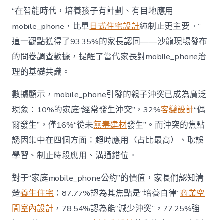
長
東
“在智能時代，培養孩子有計劃、有目地應用
西”，
mobile_phone，比單
日式住宅設計
純制止更主要。”
而
非
這一觀點獲得了93.35%的家長認同——沙龍現場發布
“家
的問卷調查數據，提醒了當代家長對mobile_phone治
庭
戰
理的基礎共識。
場”〉
中
數據顯示，mobile_phone引發的親子沖突已成為廣泛
現象：10%的家庭“經常發生沖突”，32%
客變設計
“偶
爾發生”，僅16%“從未
無毒建材
發生”。而沖突的焦點
誘因集中在四個方面：超時應用（占比最高）、耽誤
學習、制止時段應用、溝通錯位。
對于“家庭mobile_phone公約”的價值，家長們認知清
楚
養生住宅
：87.77%認為其焦點是“培養自律”
商業空
間室內設計
，78.54%認為能“減少沖突”，77.25%強