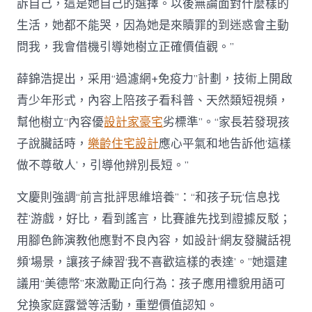
訴自己，這是她自己的選擇。以後無論面對什麼樣的
生活，她都不能哭，因為她是來贖罪的到迷惑會主動
問我，我會借機引導她樹立正確價值觀。”
薛錦浩提出，采用“過濾網+免疫力”計劃，技術上開啟
青少年形式，內容上陪孩子看科普、天然類短視頻，
幫他樹立“內容優
設計家豪宅
劣標準”。“家長若發現孩
子說臟話時，
樂齡住宅設計
應心平氣和地告訴他‘這樣
做不尊敬人’，引導他辨別長短。”
文慶則強調“前言批評思維培養”：“和孩子玩‘信息找
茬’游戲，好比，看到謠言，比賽誰先找到證據反駁；
用腳色飾演教他應對不良內容，如設計‘網友發臟話視
頻’場景，讓孩子練習‘我不喜歡這樣的表達’。”她還建
議用“美德幣”來激勵正向行為：孩子應用禮貌用語可
兌換家庭露營等活動，重塑價值認知。