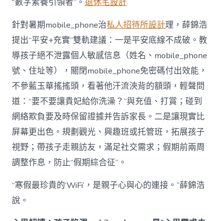
“數字素養引領者”。
退休宅設計
針對暑期mobile_phone治
私人招待所設計
理，薛錦浩
提出“平安+充實”雙軌建議：一是平安底線不成破。教
導孩子絕不泄露個人敏感信息（姓名、mobile_phone
號、住址等），關閉mobile_phone免密碼付出效能，
不參藍玉華搖搖頭，看著他汗流浹背的額頭，輕聲問
道：“要不要讓貴妃給你洗澡？”與充值、打賞；碰到
網絡欺負要及時保留證據并告訴家長。二是讓現實比
屏幕更出色。規劃觀光、興趣班或托管班，拓展孩子
視野；帶孩子走親訪友，滿足社交需求；假期前兩周
調整作息，防止“假期綜合征”。
“寒假最珍貴的‘WiFi’，是親子心與心的連接。”薛錦浩
說。