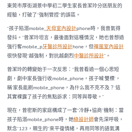
東莞市厚街湖景中學初二學生家長曾潔玲分送朋友的
經驗，打破了“強制管控”的誤區。
“孩子陷溺mobile_
天母室內設計
phone時，我曾氣得
發抖。”曾潔玲坦言，最後面對這種情況，她也曾想過
強行奪mobile_p
牙醫診所設計
hone，但
禪風室內設計
很快發現“越強制，對抗越劇烈
中醫診所設計
”。
曾潔玲的轉變始于一次反思：“我曾看過一個心思短
劇，劇中家長強行收mobile_phone，孩子喊‘雙標’，
稱‘家長能刷mobile_phone，為什么我不克不及？’這
其實裸露了孩子的焦點訴求：同等與尊敬。”
現在，曾密斯的家庭構成了一套“冷靜+協商”機制：當
孩子陷溺mobile_phone時，她
綠設計師
會先深呼吸，
默念“123，親生的”來平復情緒，再用同等的語氣溝