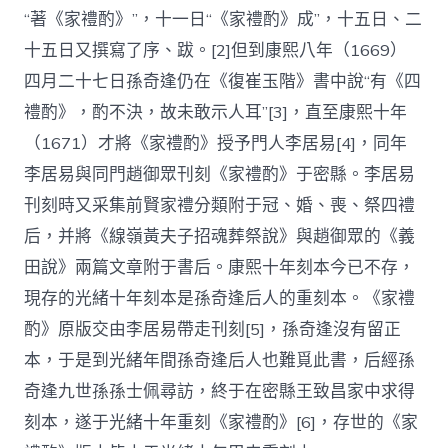
“著《家禮酌》”，十一日“《家禮酌》成”，十五日、二
十五日又撰寫了序、跋。[2]但到康熙八年（1669）
四月二十七日孫奇逢仍在《復崔玉階》書中說“有《四
禮酌》，酌不決，故未敢示人耳”[3]，直至康熙十年
（1671）才將《家禮酌》授予門人李居易[4]，同年
李居易與同門趙御眾刊刻《家禮酌》于密縣。李居易
刊刻時又采集前賢家禮分類附于冠、婚、喪、祭四禮
后，并將《線嶺黃夫子招魂葬祭說》與趙御眾的《義
田說》兩篇文章附于書后。康熙十年刻本今已不存，
現存的光緒十年刻本是孫奇逢后人的重刻本。《家禮
酌》原版交由李居易帶走刊刻[5]，孫奇逢沒有留正
本，于是到光緒年間孫奇逢后人也難覓此書，后經孫
奇逢九世孫孫士佩尋訪，終于在密縣王致昌家中求得
刻本，遂于光緒十年重刻《家禮酌》[6]，存世的《家