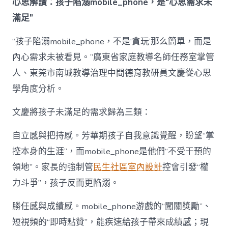
心思解讀：孩子陷溺mobile_phone，是“心思需求未
滿足”
“孩子陷溺mobile_phone，不是‘貪玩’那么簡單，而是
內心需求未被看見。”廣東省家庭教導名師任務室掌管
人、東莞市南城教導治理中間德育教研員文慶從心思
學角度分析。
文慶將孩子未滿足的需求歸為三類：
自立感與把持感。芳華期孩子自我意識覺醒，盼望“掌
控本身的生涯”，而mobile_phone是他們“不受干預的
領地”。家長的強制管
民生社區室內設計
控會引發“權
力斗爭”，孩子反而更陷溺。
勝任感與成績感。mobile_phone游戲的“闖關獎勵”、
短視頻的“即時點贊”，能疾速給孩子帶來成績感；現