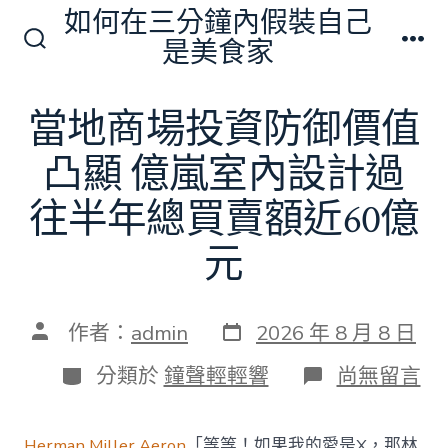
跳
如何在三分鐘內假裝自己
至
是美食家
搜
選
主
尋
單
切
要
當地商場投資防御價值
換
內
開
關
凸顯 億嵐室內設計過
容
往半年總買賣額近60億
元
發
文
作者：
admin
2026 年 8 月 8 日
表
章
日
作
分
在
分類於
鐘聲輕輕響
尚無留言
期
者
類
〈當
地
商
Herman Miller Aeron
「等等！如果我的愛是X，那林