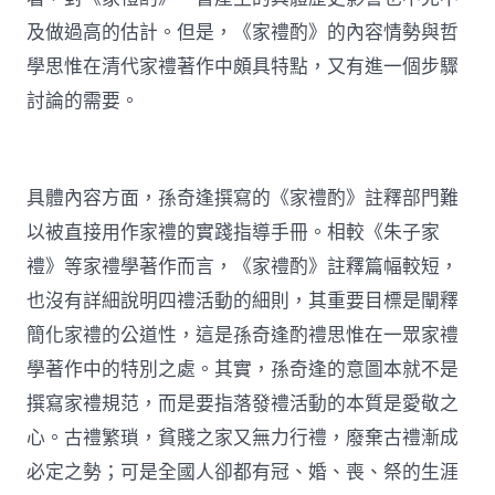
及做過高的估計。但是，《家禮酌》的內容情勢與哲
學思惟在清代家禮著作中頗具特點，又有進一個步驟
討論的需要。
具體內容方面，孫奇逢撰寫的《家禮酌》註釋部門難
以被直接用作家禮的實踐指導手冊。相較《朱子家
禮》等家禮學著作而言，《家禮酌》註釋篇幅較短，
也沒有詳細說明四禮活動的細則，其重要目標是闡釋
簡化家禮的公道性，這是孫奇逢酌禮思惟在一眾家禮
學著作中的特別之處。其實，孫奇逢的意圖本就不是
撰寫家禮規范，而是要指落發禮活動的本質是愛敬之
心。古禮繁瑣，貧賤之家又無力行禮，廢棄古禮漸成
必定之勢；可是全國人卻都有冠、婚、喪、祭的生涯