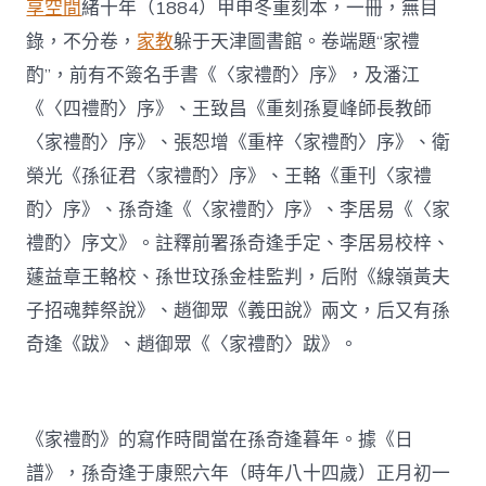
享空間
緒十年（1884）甲申冬重刻本，一冊，無目
錄，不分卷，
家教
躲于天津圖書館。卷端題“家禮
酌”，前有不簽名手書《〈家禮酌〉序》，及潘江
《〈四禮酌〉序》、王致昌《重刻孫夏峰師長教師
〈家禮酌〉序》、張恕增《重梓〈家禮酌〉序》、衛
榮光《孫征君〈家禮酌〉序》、王輅《重刊〈家禮
酌〉序》、孫奇逢《〈家禮酌〉序》、李居易《〈家
禮酌〉序文》。註釋前署孫奇逢手定、李居易校梓、
蘧益章王輅校、孫世玟孫金桂監判，后附《線嶺黃夫
子招魂葬祭說》、趙御眾《義田說》兩文，后又有孫
奇逢《跋》、趙御眾《〈家禮酌〉跋》。
《家禮酌》的寫作時間當在孫奇逢暮年。據《日
譜》，孫奇逢于康熙六年（時年八十四歲）正月初一