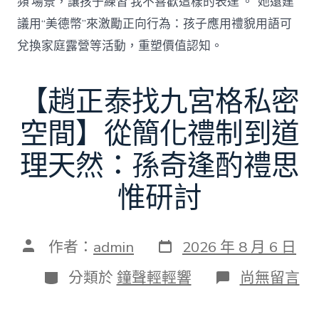
頻’場景，讓孩子練習‘我不喜歡這樣的表達’。”她還建
議用“美德幣”來激勵正向行為：孩子應用禮貌用語可
兌換家庭露營等活動，重塑價值認知。
【趙正泰找九宮格私密
空間】從簡化禮制到道
理天然：孫奇逢酌禮思
惟研討
發
文
作者：
admin
2026 年 8 月 6 日
表
章
日
作
分
在
分類於
鐘聲輕輕響
尚無留言
期
者
類
〈【趙
正