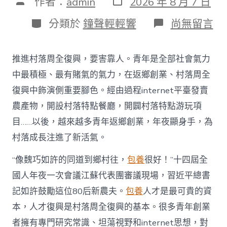
文
作者：
admin
2026 年 8 月 7 日
表
章
日
作
分
在
分類於
鐘聲輕輕響
尚無留言
期
者
類
〈為
村
落
推進村落周全復興，要害靠人。青年是全部社會氣力
財
產
中最積極、最有賭氣的氣力，在返鄉創業、村落周全
復
復興中飾演側重要腳色。經由過程internet平臺發賣
興
注
農產物，開設村落特點餐廳，開闢村落特點游玩項
進
目……以後，越來越多青年返鄉創業，年夜顯身手，為
人
才
村落成長注進了新活氣。
死
水
“像魏巧如許的同道到鄉村往，
包養
很好！”十四屆全
甜
心
國人年夜一次會議江蘇代表團審議現場，習近平總書
寶
記如許鼓勵這位80后新農夫。
包養
人才是最可貴的資
物
查
本，人才復興是村落周全復興的基本。很多青年創業
包
者擁有專門研究常識、坦蕩視野和internet思想，對
養