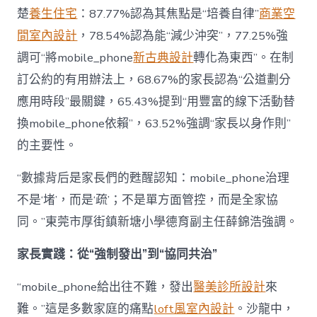
楚
養生住宅
：87.77%認為其焦點是“培養自律”
商業空
間室內設計
，78.54%認為能“減少沖突”，77.25%強
調可“將mobile_phone
新古典設計
轉化為東西”。在制
訂公約的有用辦法上，68.67%的家長認為“公道劃分
應用時段”最關鍵，65.43%提到“用豐富的線下活動替
換mobile_phone依賴”，63.52%強調“家長以身作則”
的主要性。
“數據背后是家長們的甦醒認知：mobile_phone治理
不是‘堵’，而是‘疏’；不是單方面管控，而是全家協
同。”東莞市厚街鎮新塘小學德育副主任薛錦浩強調。
家長實踐：從“強制發出”到“協同共治”
“mobile_phone給出往不難，發出
醫美診所設計
來
難。”這是多數家庭的痛點
loft風室內設計
。沙龍中，