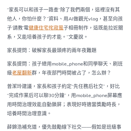
“家長可以和孩子一路查“除了我們兩個，這裡沒有其
他人，你怕什麼？”資料、用AI做觀光vlog，甚至向孩
子‘請教’電
健康住宅
侘寂風
子相冊制作，這既能拉近關
系，又能培養孩子的才能。”文慶說。
家長提問：破解家長最頭疼的兩年夜難題
家長提問：孩子總用mobile_phone和同學聊天、刷班
級
老屋翻新
群，年夜部門時間被占了，怎么辦？
曾潔玲建議，家長和孩子約定“先任務后社交”，好比
“完成作業后可以聊30分鐘”，用mobile_phone屏幕應
用時間治理效能自動鎖屏；表現好時適當獎勵時長，
培養時間治理意識。
薛錦浩補充道，優先鼓勵線下社交——假如是班級事