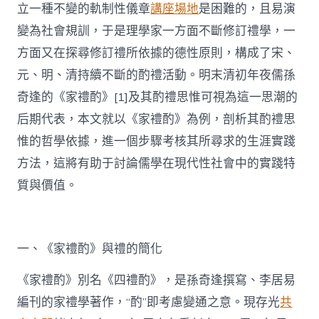
立一種不變的軌制性儀章
講座場地
是困難的，且易演
變為社會規訓，于是理學家一方面不斷修訂禮學，一
方面又在探尋修訂禮所依據的德性原則，構成了宋、
元、明、清持續不斷的酌禮活動。明末清初年夜儒孫
奇逢的《家禮酌》[1]及其酌禮思惟可視為這一思潮的
后期代表，本文就以《家禮酌》為例，剖析其酌禮思
惟的哲學依據，進一個步驟考核其所尋求的生涯實踐
方法，這將有助于討論儒學在現代性社會中的實踐特
質與價值。
一、《家禮酌》與禮的簡化
《家禮酌》別名《四禮酌》，是孫奇逢撰寫、李居易
編刊的家禮學著作，“酌”即考慮變通之意。現存光
共