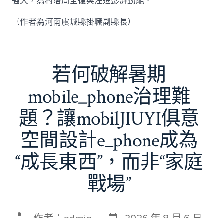
強大，為村落周全復興注進彭湃動能。
（作者為河南虞城縣掛職副縣長）
若何破解暑期
mobile_phone治理難
題？讓mobilJIUYI俱意
空間設計e_phone成為
“成長東西”，而非“家庭
戰場”
發
文
作者：
admin
2026 年 8 月 6 日