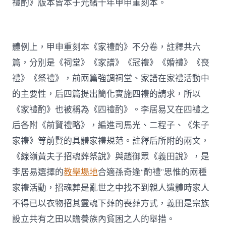
禮酌》版本皆本于光緒十年甲申重刻本。
體例上，甲申重刻本《家禮酌》不分卷，註釋共六
篇，分別是《祠堂》《家譜》《冠禮》《婚禮》《喪
禮》《祭禮》，前兩篇強調祠堂、家譜在家禮活動中
的主要性，后四篇提出簡化實施四禮的請求，所以
《家禮酌》也被稱為《四禮酌》。李居易又在四禮之
后各附《前賢禮略》，編進司馬光、二程子、《朱子
家禮》等前賢的具體家禮規范。註釋后所附的兩文，
《線嶺黃夫子招魂葬祭說》與趙御眾《義田說》，是
李居易選擇的
教學場地
合適孫奇逢“酌禮”思惟的兩種
家禮活動，招魂葬是亂世之中找不到親人遺體時家人
不得已以衣物招其靈魂下葬的喪葬方式，義田是宗族
設立共有之田以贍養族內貧困之人的舉措。