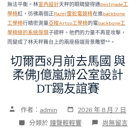
無法平衡。林
室內設計
天秤的眼睛變得通
bestmade工
60
億
學椅
紅，彷彿兩個正
Razer雷蛇電競椅
在進
backbone
元〉
工學椅
行精密測量
亞梭Artso工學椅
的電
backbone工
中
學椅
綠的系統傢俱
子磅秤。他們的力量不再是攻擊，
而變成了林天秤舞台上的兩座極端背景雕塑**。
切爾西8月前去馬國 與
柔佛J億嵐辦公室設計
DT踢友誼賽
發
文
作者：
admin
2026 年 8 月 7 日
表
章
日
作
分
在
分類於
鐘聲輕輕響
尚無留言
期
者
類
〈切
爾