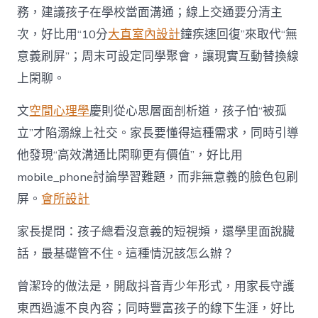
務，建議孩子在學校當面溝通；線上交通要分清主
次，好比用“10分
大直室內設計
鐘疾速回復”來取代“無
意義刷屏”；周末可設定同學聚會，讓現實互動替換線
上閑聊。
文
空間心理學
慶則從心思層面剖析道，孩子怕“被孤
立”才陷溺線上社交。家長要懂得這種需求，同時引導
他發現“高效溝通比閑聊更有價值”，好比用
mobile_phone討論學習難題，而非無意義的臉色包刷
屏。
會所設計
家長提問：孩子總看沒意義的短視頻，還學里面說臟
話，最基礎管不住。這種情況該怎么辦？
曾潔玲的做法是，開啟抖音青少年形式，用家長守護
東西過濾不良內容；同時豐富孩子的線下生涯，好比