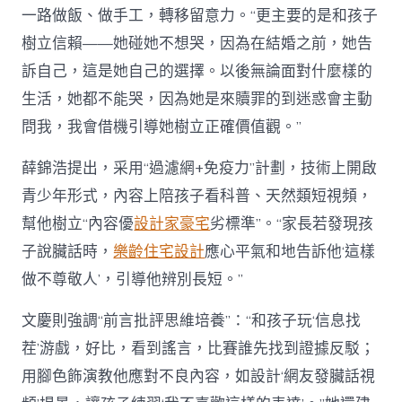
一路做飯、做手工，轉移留意力。“更主要的是和孩子
樹立信賴——她碰她不想哭，因為在結婚之前，她告
訴自己，這是她自己的選擇。以後無論面對什麼樣的
生活，她都不能哭，因為她是來贖罪的到迷惑會主動
問我，我會借機引導她樹立正確價值觀。”
薛錦浩提出，采用“過濾網+免疫力”計劃，技術上開啟
青少年形式，內容上陪孩子看科普、天然類短視頻，
幫他樹立“內容優
設計家豪宅
劣標準”。“家長若發現孩
子說臟話時，
樂齡住宅設計
應心平氣和地告訴他‘這樣
做不尊敬人’，引導他辨別長短。”
文慶則強調“前言批評思維培養”：“和孩子玩‘信息找
茬’游戲，好比，看到謠言，比賽誰先找到證據反駁；
用腳色飾演教他應對不良內容，如設計‘網友發臟話視