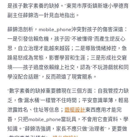
是孩子數字素養的缺掉。”東莞市厚街鎮新塘小學德育
副主任薛錦浩一針見血地指出。
薛錦浩剖析，mobile_phone沖突對孩子的傷害深遠：
一是引發信賴危機，孩子因“不被懂得”而產生逆反心
思，自立治理才能越來越弱；二是導致情緒掉控，急
躁易怒成為常態，影響學習和生涯；三是形成社交窘
境——孩子過度依賴線上社交，認為“不玩游戲就和同
學沒配合話題”，反而疏遠了現實關系。
“數字素養的缺掉重要體現在三個方面：自我管控力缺
乏，像‘漏水桶’一樣管不住時間；平安意識單薄，輕易
泄露姓名、住址等信息；
遊艇設計
東西應用才能完
善，只把mobile_phone當玩具，不會用它查資料、學
知識。”薛錦浩強調，家長不應只做“治理者”，更要做