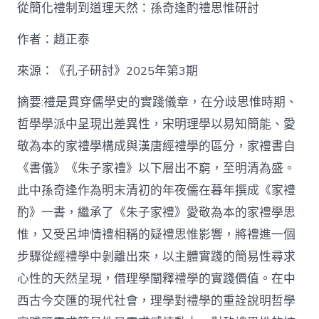
泰
從簡化禮制到道理天然：孫奇逢酌禮思惟研討
找
九
作者：趙正泰
宮
格
私
來源：《孔子研討》2025年第3期
密
空
摘要:禮是貫穿儒學史的實踐儀章，在分歧思惟時期、
間】
哲學學派中呈現出差異性，宋明理學以易知簡能、愛
從
簡
敬為本的家禮學構成與漢唐經禮學的區分，家禮書自
化
《書儀》《朱子家禮》以下層出不窮，至明清為盛。
禮
制
此中孫奇逢作為明末清初的年夜儒在暮年撰成《家禮
到
道
酌》一書，繼承了《朱子家禮》愛敬為本的家禮學思
理
惟，又受呂坤情禮相稱的疑禮思惟影響，將禮進一個
天
然：
步驟從經禮學中剝離出來，以主體實踐的簡易性尋求
孫
心性的天然呈現，借理學闡釋禮學的實踐價值。在中
奇
逢
西古今交匯的現代社會，理學對禮學的重詮說明哲學
酌