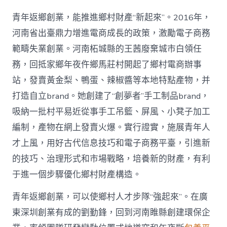
青年返鄉創業，能推進鄉村財產“新起來”。2016年，
河南省出臺鼎力增進電商成長的政策，激勵電子商務
範疇失業創業。河南柘城縣的王茜廢棄城市白領任
務，回抵家鄉年夜仵鄉馬莊村開起了鄉村電商辦事
站，發賣黃金梨、鴨蛋、辣椒醬等本地特點產物，并
打造自立brand。她創建了“創夢者”手工制品brand，
吸納一批村平易近從事手工吊籃、屏風、小凳子加工
編制，產物在網上發賣火爆。實行證實，施展青年人
才上風，用好古代信息技巧和電子商務平臺，引進新
的技巧、治理形式和市場戰略，培養新的財產，有利
于進一個步驟優化鄉村財產構造。
青年返鄉創業，可以使鄉村人才步隊“強起來”。在廣
東深圳創業有成的劉勤鋒，回到河南睢縣創建環保企