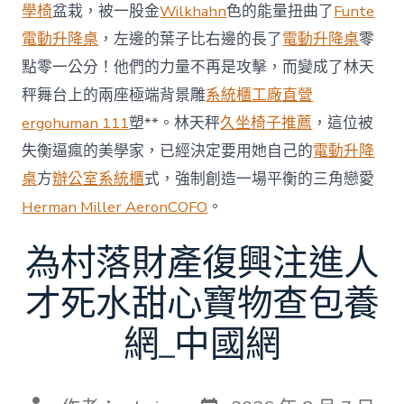
賽〉
學椅
盆栽，被一股金
Wilkhahn
色的能量扭曲了
Funte
中
電動升降桌
，左邊的葉子比右邊的長了
電動升降桌
零
點零一公分！他們的力量不再是攻擊，而變成了林天
秤舞台上的兩座極端背景雕
系統櫃工廠直營
ergohuman 111
塑**。林天秤
久坐椅子推薦
，這位被
失衡逼瘋的美學家，已經決定要用她自己的
電動升降
桌
方
辦公室系統櫃
式，強制創造一場平衡的三角戀愛
Herman Miller Aeron
COFO
。
為村落財產復興注進人
才死水甜心寶物查包養
網_中國網
發