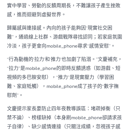
實中學習、勞動的反饋周期長，不難讓孩子產生挫敗
感，進而迴避到虛擬世界。
歸屬感與連接感。內向的孩子能夠因“現實社交困
難”，通過線上社群、游戲戰隊尋找認同；若家庭氛圍
冷淡，孩子更會向mobile_phone尋求“感情安慰”。
“行為動機的‘拉力’和‘推力’也加劇了陷溺。”文慶補充，
“拉力”是mobile_phone的即時反饋誘惑（如游戲、短
視頻的多巴胺安慰），“推力”是現實壓力（學習困
難、家庭牴觸），mobile_phone成了孩子的“數字撫
慰劑”。
文慶提示家長要防止四年夜教導誤區：堵疏掉衡（只
禁不論）、榜樣缺掉（本身刷mobile_phone卻請求孩
子自律）、缺少感情連接（只關注成績，忽視孩子感