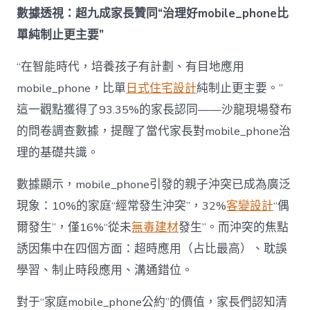
成
數據透視：超九成家長贊同“治理好mobile_phone比
為
單純制止更主要”
“成
長
東
“在智能時代，培養孩子有計劃、有目地應用
西”，
mobile_phone，比單
日式住宅設計
純制止更主要。”
而
非
這一觀點獲得了93.35%的家長認同——沙龍現場發布
“家
的問卷調查數據，提醒了當代家長對mobile_phone治
庭
戰
理的基礎共識。
場”〉
中
數據顯示，mobile_phone引發的親子沖突已成為廣泛
現象：10%的家庭“經常發生沖突”，32%
客變設計
“偶
爾發生”，僅16%“從未
無毒建材
發生”。而沖突的焦點
誘因集中在四個方面：超時應用（占比最高）、耽誤
學習、制止時段應用、溝通錯位。
對于“家庭mobile_phone公約”的價值，家長們認知清