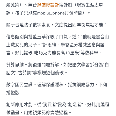
觸感染）、無替
綠裝修設計
換計劃（現實生涯太單
調，孩子只能靠mobile_phone打發時間）。
關于晉陞孩子數字素養，文慶提出四年夜焦點才能：
信息甄別與批藍玉華深吸了口氣，道：“他就是雲音山
上救女兒的兒子。”評思維。學會區分權威望息與謠
言，好比識破“吃巧克力能長高10厘米”等偽科學。
計算思維。將復雜問題拆解，如把語文學習拆分為“白
話文”“古詩詞”等模塊逐個衝破。
數字國民意識。理解保護隱私、抵抗網絡暴力、不傳
播盜版。
創新應用才能。從“消費者”變為“創造者”，好比用編程
做動畫、用短視頻記錄實驗過程。