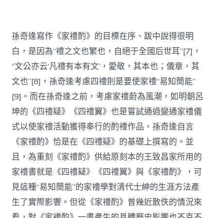
孫奇逢寫作《家禮酌》的目標在序、跋中說得很明
白，是因為“禮之文也繁也，自絕于全國后世耳”[7]，
“文公亦云‘凡禮有本有文’，愛敬，其本也；儀章，其
文也”[8]，孫奇逢考慮四禮則是要使家禮“易知簡能”
[9]。而在孫奇逢之前，考慮家禮蔚為風潮，如明朝呂
坤的《四禮疑》《四禮翼》也是嘗試通過變通家禮儀
式以使家禮活動獲得奉行的酌禮作品，孫奇逢自言
《家禮酌》恰是在《四禮疑》的基礎上撰寫的。並
且，為重刻《家禮酌》供給原刻本的王致昌家所用的
家禮書就是《四禮疑》《四禮翼》與《家禮酌》，可
見這種“易知簡能”的家禮學對清代士紳的生涯方法產
生了實際影響。但從《家禮酌》曾幾近散佚的情況來
看，對《家禮酌》一書產生的具體歷史影響也不克不