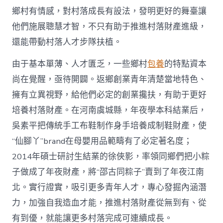
網
鄉村有情感，對村落成長有設法，發明更好的舞臺讓
_
他們施展聰慧才智，不只有助于推進村落財產進級，
中
國
還能帶動村落人才步隊扶植。
網〉
中
由于基本單薄、人才匱乏，一些鄉村
包養
的特點資本
尚在覺醒，亟待開闢。返鄉創業青年清楚當地特色、
擁有立異視野，給他們必定的創業攙扶，有助于更好
培養村落財產。在河南虞城縣，年夜學本科結業后，
吳素平把傳統手工布鞋制作身手培養成制鞋財產，使
“仙腳丫”brand在母嬰用品範疇有了必定著名度；
2014年碩士研討生結業的徐俠影，率領同鄉們把小粽
子做成了年夜財產，將“邵古同粽子”賣到了年夜江南
北。實行證實，吸引更多青年人才，專心發掘內涵潛
力，加強自我造血才能，推進村落財產從無到有、從
有到優，就能讓更多村落完成可連續成長。