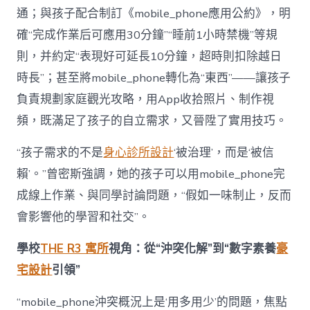
通；與孩子配合制訂《mobile_phone應用公約》，明
確“完成作業后可應用30分鐘”“睡前1小時禁機”等規
則，并約定“表現好可延長10分鐘，超時則扣除越日
時長”；甚至將mobile_phone轉化為“東西”——讓孩子
負責規劃家庭觀光攻略，用App收拾照片、制作視
頻，既滿足了孩子的自立需求，又晉陞了實用技巧。
“孩子需求的不是
身心診所設計
‘被治理’，而是‘被信
賴’。”曾密斯強調，她的孩子可以用mobile_phone完
成線上作業、與同學討論問題，“假如一味制止，反而
會影響他的學習和社交”。
學校
THE R3 寓所
視角：從“沖突化解”到“數字素養
豪
宅設計
引領”
“mobile_phone沖突概況上是‘用多用少’的問題，焦點