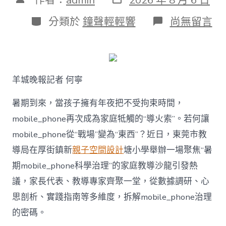
表
章
日
作
分
在
分類於
鐘聲輕輕響
尚無留言
期
者
類
〈若
何
破
解
暑
羊城晚報記者 何寧
期
mobile_ph
治
暑期到來，當孩子擁有年夜把不受拘束時間，
理
mobile_phone再次成為家庭牴觸的“導火索”。若何讓
難
題？
mobile_phone從“戰場”變為“東西”？近日，東莞市教
讓
導局在厚街鎮新
親子空間設計
塘小學舉辦一場聚焦“暑
mobilJIUYI
俱
期mobile_phone科學治理”的家庭教導沙龍引發熱
意
議，家長代表、教導專家齊聚一堂，從數據調研、心
空
間
思剖析、實踐指南等多維度，拆解mobile_phone治理
設
計
的密碼。
e_phone