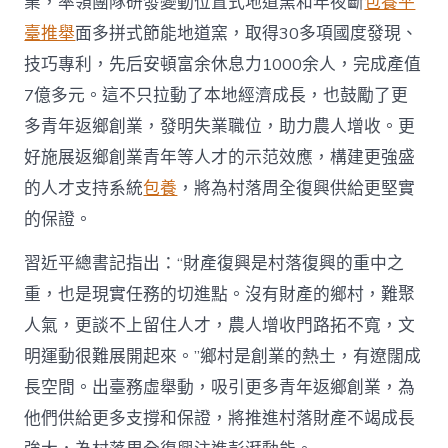
業，率領團隊研發變動位置式地道窯和年夜斷
包養平
臺推舉
面多拼式節能地道窯，取得30多項國度發現、
技巧專利，先后安頓富余休息力1000余人，完成產值
7億多元。這不只拉動了本地經濟成長，也鼓勵了更
多青年返鄉創業，發明失業職位，助力農人增收。更
好施展返鄉創業青年等人才的示范效應，構建更強盛
的人才支持系統
包養
，將為村落周全復興供給更堅實
的保證。
習近平總書記指出：“財產復興是村落復興的重中之
重，也是現實任務的切進點。沒有財產的鄉村，難聚
人氣，更談不上留住人才，農人增收門路拓不寬，文
明運動很難展開起來。”鄉村是創業的熱土，有遼闊成
長空間。出臺務虛舉動，吸引更多青年返鄉創業，為
他們供給更多支撐和保證，將推進村落財產不竭成長