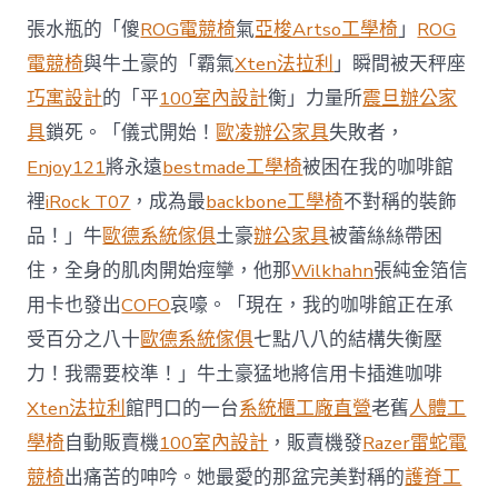
西
張水瓶的「傻
ROG電競椅
氣
亞梭Artso工學椅
」
ROG
8
月
電競椅
與牛土豪的「霸氣
Xten法拉利
」瞬間被天秤座
前
巧寓設計
的「平
100室內設計
衡」力量所
震旦辦公家
去
馬
具
鎖死。「儀式開始！
歐凌辦公家具
失敗者，
國
Enjoy121
將永遠
bestmade工學椅
被困在我的咖啡館
與
柔
裡
iRock T07
，成為最
backbone工學椅
不對稱的裝飾
佛
品！」牛
歐德系統傢俱
土豪
辦公家具
被蕾絲絲帶困
J
億
住，全身的肌肉開始痙攣，他那
Wilkhahn
張純金箔信
嵐
辦
用卡也發出
COFO
哀嚎。「現在，我的咖啡館正在承
公
受百分之八十
歐德系統傢俱
七點八八的結構失衡壓
室
設
力！我需要校準！」牛土豪猛地將信用卡插進咖啡
計
Xten法拉利
館門口的一台
系統櫃工廠直營
老舊
人體工
DT
踢
學椅
自動販賣機
100室內設計
，販賣機發
Razer雷蛇電
友
競椅
出痛苦的呻吟。她最愛的那盆完美對稱的
護脊工
誼