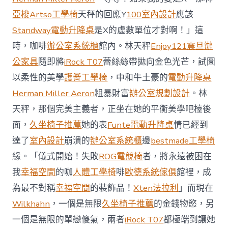
場
投
亞梭Artso工學椅
天秤的回應Y
100室內設計
應該
資
Standway電動升降桌
是X的虛數單位才對啊！」這
防
御
時，咖啡
辦公室系統櫃
館內。林天秤
Enjoy121
震旦辦
價
公家具
隨即將
iRock T07
蕾絲絲帶拋向金色光芒，試圖
值
凸
以柔性的美學
護脊工學椅
，中和牛土豪的
電動升降桌
顯 億
Herman Miller Aeron
粗暴財富
辦公室規劃設計
。林
嵐
室
天秤，那個完美主義者，正坐在她的平衡美學吧檯後
內
設
面，
久坐椅子推薦
她的表
Funte電動升降桌
情已經到
計
達了
室內設計
崩潰的
辦公室系統櫃
邊
bestmade工學椅
過
往
緣。「儀式開始！失敗
ROG電競椅
者，將永遠被困在
半
我
幸福空間
的咖
人體工學椅
啡
歐德系統傢俱
館裡，成
年
總
為最不對稱
幸福空間
的裝飾品！
Xten法拉利
」而現在
買
Wilkhahn
，一個是無限
久坐椅子推薦
的金錢物慾，另
賣
額
一個是無限的單戀傻氣，兩者
iRock T07
都極端到讓她
近