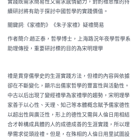
實踐既需求簡易性又需求感情動力，對酌禮思惟的持
禮
思
續研討將有助于探討中國哲學的實踐價值。
惟
研
關鍵詞:《家禮酌》《朱子家禮》疑禮簡易
討〉
中
作者簡介:趙正泰，哲學博士，上海路況年夜學哲學系
助理傳授，重要研討標的目的為宋明理學
禮是貫穿儒學史的生涯實踐方法，但禮的內容與依據
卻在不斷變化，顯示出儒家哲學的豐富性與活動性。
中古以后出現了變經禮學為家禮學的趨勢，宋明理學
家善于以心性、天理、知己等本體概念賦予儒家德性
以超出性與廣泛性，形上的德性又需與人倫日用相結
合才幹構成具體的人的成德成善的生涯實踐，所以理
學需求從頭詮禮。但是，在殊相的人倫日用里試圖設