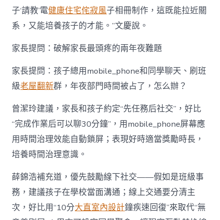
子‘請教’電
健康住宅
侘寂風
子相冊制作，這既能拉近關
系，又能培養孩子的才能。”文慶說。
家長提問：破解家長最頭疼的兩年夜難題
家長提問：孩子總用mobile_phone和同學聊天、刷班
級
老屋翻新
群，年夜部門時間被占了，怎么辦？
曾潔玲建議，家長和孩子約定“先任務后社交”，好比
“完成作業后可以聊30分鐘”，用mobile_phone屏幕應
用時間治理效能自動鎖屏；表現好時適當獎勵時長，
培養時間治理意識。
薛錦浩補充道，優先鼓勵線下社交——假如是班級事
務，建議孩子在學校當面溝通；線上交通要分清主
次，好比用“10分
大直室內設計
鐘疾速回復”來取代“無