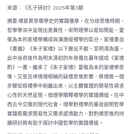
格
私
來源：《孔子研討》2025年第3期
密
空
摘要:禮是貫穿儒學史的實踐儀章，在分歧思惟時期、
間】
哲學學派中呈現出差異性，宋明理學以易知簡能、愛
從
簡
敬為本的家禮學構成與漢唐經禮學的區分，家禮書自
化
《書儀》《朱子家禮》以下層出不窮，至明清為盛。
禮
制
此中孫奇逢作為明末清初的年夜儒在暮年撰成《家禮
到
道
酌》一書，繼承了《朱子家禮》愛敬為本的家禮學思
理
惟，又受呂坤情禮相稱的疑禮思惟影響，將禮進一個
天
然：
步驟從經禮學中剝離出來，以主體實踐的簡易性尋求
孫
心性的天然呈現，借理學闡釋禮學的實踐價值。在中
奇
逢
西古今交匯的現代社會，理學對禮學的重詮說明哲學
酌
實踐既需求簡易性又需求感情動力，對酌禮思惟的持
禮
思
續研討將有助于探討中國哲學的實踐價值。
惟
研