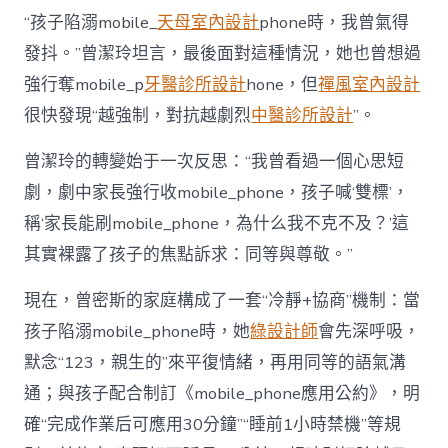
“孩子陷溺mobile_
天母室內設計
phone時，我曾氣得
發抖。”曾潔玲坦言，最後面對這種情況，她也曾想過
強行奪mobile_p
牙醫診所設計
hone，但
禪風室內設計
很快發現“越強制，對抗越劇烈
中醫診所設計
”。
曾潔玲的轉變始于一次反思：“我曾看過一個心思短
劇，劇中家長強行收mobile_phone，孩子喊‘雙標’，
稱‘家長能刷mobile_phone，為什么我不克不及？’這
其實裸露了孩子的焦點訴求：同等與尊敬。”
現在，曾密斯的家庭構成了一套“冷靜+協商”機制：當
孩子陷溺mobile_phone時，她
綠設計師
會先深呼吸，
默念“123，親生的”來平復情緒，再用同等的語氣溝
通；與孩子配合制訂《mobile_phone應用公約》，明
確“完成作業后可應用30分鐘”“睡前1小時禁機”等規