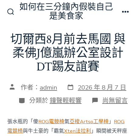
跳
如何在三分鐘內假裝自己
至
是美食家
搜
選
主
尋
單
切
要
切爾西8月前去馬國 與
換
內
開
關
柔佛J億嵐辦公室設計
容
DT踢友誼賽
發
文
作者：
admin
2026 年 8 月 7 日
表
章
日
作
分
在
分類於
鐘聲輕輕響
尚無留言
期
者
類
〈切
爾
西
張水瓶的「傻
ROG電競椅
氣
亞梭Artso工學椅
」
ROG
8
月
電競椅
與牛土豪的「霸氣
Xten法拉利
」瞬間被天秤座