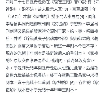
四月二十七日孫奇逢仍在《復崔玉階》書中說“有《四
禮酌》，酌不決，故未敢示人耳”[3]，直至康熙十年
（1671）才將《家禮酌》授予門人李居易[4]，同年
李居易與同門趙御眾刊刻《家禮酌》于密縣。李居易
刊刻時又采集前賢家禮分類附于冠、婚、喪、祭四禮
后，并將《線嶺黃夫子招魂葬祭說》與趙御眾的《義
田說》兩篇文章附于書后。康熙十年刻本今已不存，
現存的光緒十年刻本是孫奇逢后人的重刻本。《家禮
酌》原版交由李居易帶走刊刻[5]，孫奇逢沒有留正
本，于是到光緒年間孫奇逢后人也難覓此書，后經孫
奇逢九世孫孫士佩尋訪，終于在密縣王致昌家中求得
刻本，遂于光緒十年重刻《家禮酌》[6]，存世的《家
禮酌》版本皆本于光緒十年甲申重刻本。