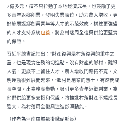
7億多元。這不只拉動了本地經濟成長，也鼓勵了更
多青年返鄉創業，發明失業職位，助力農人增收。更
好施展返鄉創業青年等人才的示范效應，構建更強盛
的人才支持系統
包養
，將為村落周全復興供給更堅實
的保證。
習近平總書記指出：“財產復興是村落復興的重中之
重，也是現實任務的切進點。沒有財產的鄉村，難聚
人氣，更談不上留住人才，農人增收門路拓不寬，文
明運動很難展開起來。”鄉村是創業的熱土，有遼闊成
長空間。出臺務虛舉動，吸引更多青年返鄉創業，為
他們供給更多支撐和保證，將推進村落財產不竭成長
強大，為村落周全復興注進彭湃動能。
（作者為河南虞城縣掛職副縣長）