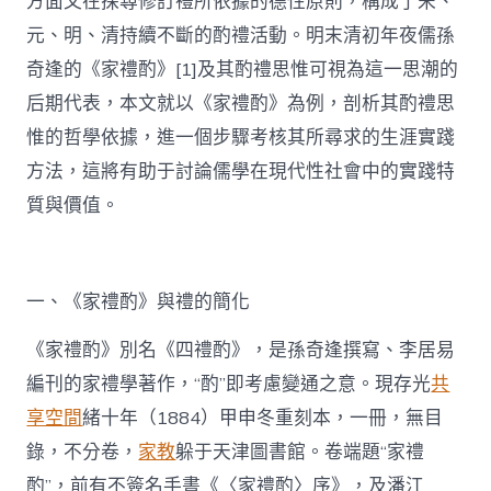
方面又在探尋修訂禮所依據的德性原則，構成了宋、
元、明、清持續不斷的酌禮活動。明末清初年夜儒孫
奇逢的《家禮酌》[1]及其酌禮思惟可視為這一思潮的
后期代表，本文就以《家禮酌》為例，剖析其酌禮思
惟的哲學依據，進一個步驟考核其所尋求的生涯實踐
方法，這將有助于討論儒學在現代性社會中的實踐特
質與價值。
一、《家禮酌》與禮的簡化
《家禮酌》別名《四禮酌》，是孫奇逢撰寫、李居易
編刊的家禮學著作，“酌”即考慮變通之意。現存光
共
享空間
緒十年（1884）甲申冬重刻本，一冊，無目
錄，不分卷，
家教
躲于天津圖書館。卷端題“家禮
酌”，前有不簽名手書《〈家禮酌〉序》，及潘江