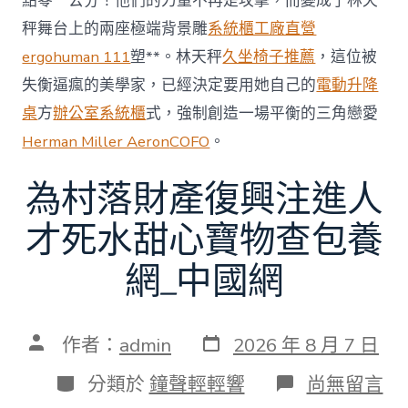
點零一公分！他們的力量不再是攻擊，而變成了林天
秤舞台上的兩座極端背景雕
系統櫃工廠直營
ergohuman 111
塑**。林天秤
久坐椅子推薦
，這位被
失衡逼瘋的美學家，已經決定要用她自己的
電動升降
桌
方
辦公室系統櫃
式，強制創造一場平衡的三角戀愛
Herman Miller Aeron
COFO
。
為村落財產復興注進人
才死水甜心寶物查包養
網_中國網
發
文
作者：
admin
2026 年 8 月 7 日
表
章
日
作
分
在
分類於
鐘聲輕輕響
尚無留言
期
者
類
〈為