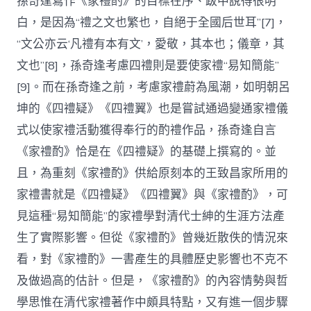
孫奇逢寫作《家禮酌》的目標在序、跋中說得很明
白，是因為“禮之文也繁也，自絕于全國后世耳”[7]，
“文公亦云‘凡禮有本有文’，愛敬，其本也；儀章，其
文也”[8]，孫奇逢考慮四禮則是要使家禮“易知簡能”
[9]。而在孫奇逢之前，考慮家禮蔚為風潮，如明朝呂
坤的《四禮疑》《四禮翼》也是嘗試通過變通家禮儀
式以使家禮活動獲得奉行的酌禮作品，孫奇逢自言
《家禮酌》恰是在《四禮疑》的基礎上撰寫的。並
且，為重刻《家禮酌》供給原刻本的王致昌家所用的
家禮書就是《四禮疑》《四禮翼》與《家禮酌》，可
見這種“易知簡能”的家禮學對清代士紳的生涯方法產
生了實際影響。但從《家禮酌》曾幾近散佚的情況來
看，對《家禮酌》一書產生的具體歷史影響也不克不
及做過高的估計。但是，《家禮酌》的內容情勢與哲
學思惟在清代家禮著作中頗具特點，又有進一個步驟