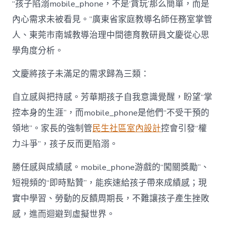
“孩子陷溺mobile_phone，不是‘貪玩’那么簡單，而是
內心需求未被看見。”廣東省家庭教導名師任務室掌管
人、東莞市南城教導治理中間德育教研員文慶從心思
學角度分析。
文慶將孩子未滿足的需求歸為三類：
自立感與把持感。芳華期孩子自我意識覺醒，盼望“掌
控本身的生涯”，而mobile_phone是他們“不受干預的
領地”。家長的強制管
民生社區室內設計
控會引發“權
力斗爭”，孩子反而更陷溺。
勝任感與成績感。mobile_phone游戲的“闖關獎勵”、
短視頻的“即時點贊”，能疾速給孩子帶來成績感；現
實中學習、勞動的反饋周期長，不難讓孩子產生挫敗
感，進而迴避到虛擬世界。