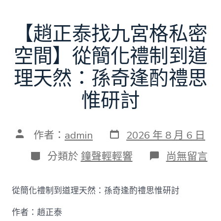
【趙正泰找九宮格私密
空間】從簡化禮制到道
理天然：孫奇逢酌禮思
惟研討
發
文
作者：
admin
2026 年 8 月 6 日
表
章
日
作
分
在
分類於
鐘聲輕輕響
尚無留言
期
者
類
〈【趙
正
泰
從簡化禮制到道理天然：孫奇逢酌禮思惟研討
找
九
作者：趙正泰
宮