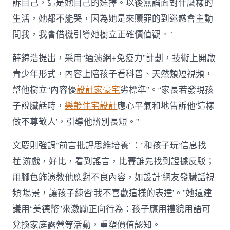
訴自己，這是她自己的選擇。以後無論面對什麼樣的
生活，她都不能哭，因為她是來贖罪的到迷惑會主動
問我，我會借機引導她樹立正確價值觀。”
薛錦浩提出，采用“過濾網+免疫力”計劃，技術上開啟
青少年形式，內容上陪孩子看科普、天然類短視頻，
幫他樹立“內容優
設計家豪宅
劣標準”。“家長若發現孩
子說臟話時，
樂齡住宅設計
應心平氣和地告訴他‘這樣
做不尊敬人’，引導他辨別長短。”
文慶則強調“前言批評思維培養”：“和孩子玩‘信息找
茬’游戲，好比，看到謠言，比賽誰先找到證據反駁；
用腳色飾演教他應對不良內容，如設計‘網友發臟話視
頻’場景，讓孩子練習‘我不喜歡這樣的表達’。”她還建
議用“美德幣”來激勵正向行為：孩子應用禮貌用語可
兌換家庭露營等活動，重塑價值認知。