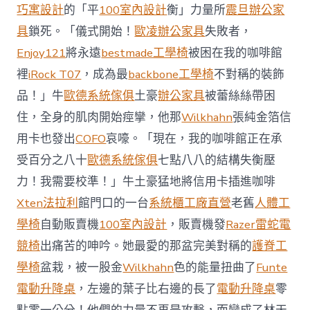
前
巧寓設計
的「平
100室內設計
衡」力量所
震旦辦公家
去
馬
具
鎖死。「儀式開始！
歐凌辦公家具
失敗者，
國
Enjoy121
將永遠
bestmade工學椅
被困在我的咖啡館
與
柔
裡
iRock T07
，成為最
backbone工學椅
不對稱的裝飾
佛
品！」牛
歐德系統傢俱
土豪
辦公家具
被蕾絲絲帶困
J
億
住，全身的肌肉開始痙攣，他那
Wilkhahn
張純金箔信
嵐
辦
用卡也發出
COFO
哀嚎。「現在，我的咖啡館正在承
公
受百分之八十
歐德系統傢俱
七點八八的結構失衡壓
室
設
力！我需要校準！」牛土豪猛地將信用卡插進咖啡
計
Xten法拉利
館門口的一台
系統櫃工廠直營
老舊
人體工
DT
踢
學椅
自動販賣機
100室內設計
，販賣機發
Razer雷蛇電
友
競椅
出痛苦的呻吟。她最愛的那盆完美對稱的
護脊工
誼
賽〉
學椅
盆栽，被一股金
Wilkhahn
色的能量扭曲了
Funte
中
電動升降桌
，左邊的葉子比右邊的長了
電動升降桌
零