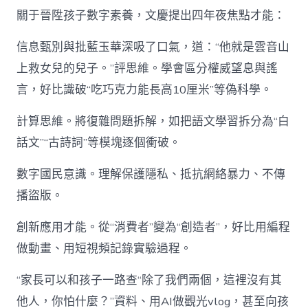
關于晉陞孩子數字素養，文慶提出四年夜焦點才能：
信息甄別與批藍玉華深吸了口氣，道：“他就是雲音山
上救女兒的兒子。”評思維。學會區分權威望息與謠
言，好比識破“吃巧克力能長高10厘米”等偽科學。
計算思維。將復雜問題拆解，如把語文學習拆分為“白
話文”“古詩詞”等模塊逐個衝破。
數字國民意識。理解保護隱私、抵抗網絡暴力、不傳
播盜版。
創新應用才能。從“消費者”變為“創造者”，好比用編程
做動畫、用短視頻記錄實驗過程。
“家長可以和孩子一路查“除了我們兩個，這裡沒有其
他人，你怕什麼？”資料、用AI做觀光vlog，甚至向孩