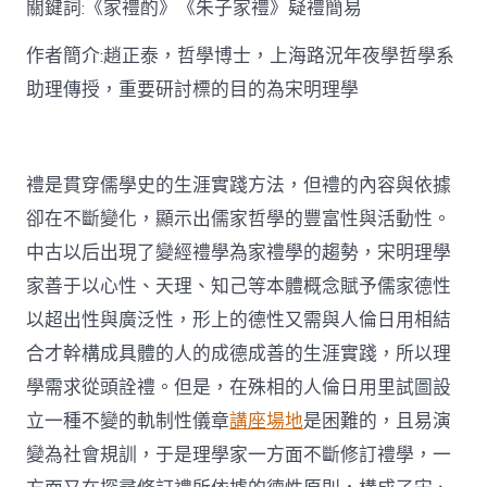
關鍵詞:《家禮酌》《朱子家禮》疑禮簡易
討〉
中
作者簡介:趙正泰，哲學博士，上海路況年夜學哲學系
助理傳授，重要研討標的目的為宋明理學
禮是貫穿儒學史的生涯實踐方法，但禮的內容與依據
卻在不斷變化，顯示出儒家哲學的豐富性與活動性。
中古以后出現了變經禮學為家禮學的趨勢，宋明理學
家善于以心性、天理、知己等本體概念賦予儒家德性
以超出性與廣泛性，形上的德性又需與人倫日用相結
合才幹構成具體的人的成德成善的生涯實踐，所以理
學需求從頭詮禮。但是，在殊相的人倫日用里試圖設
立一種不變的軌制性儀章
講座場地
是困難的，且易演
變為社會規訓，于是理學家一方面不斷修訂禮學，一