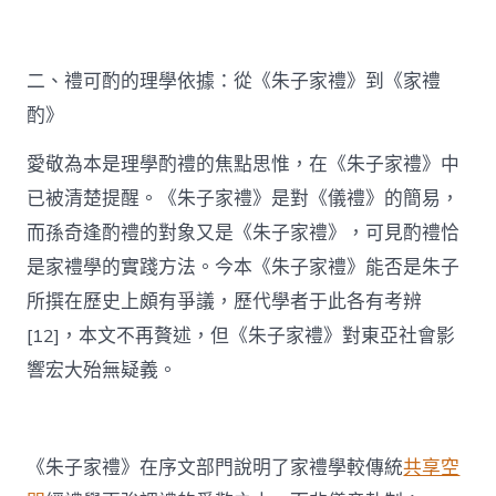
二、禮可酌的理學依據：從《朱子家禮》到《家禮
酌》
愛敬為本是理學酌禮的焦點思惟，在《朱子家禮》中
已被清楚提醒。《朱子家禮》是對《儀禮》的簡易，
而孫奇逢酌禮的對象又是《朱子家禮》，可見酌禮恰
是家禮學的實踐方法。今本《朱子家禮》能否是朱子
所撰在歷史上頗有爭議，歷代學者于此各有考辨
[12]，本文不再贅述，但《朱子家禮》對東亞社會影
響宏大殆無疑義。
《朱子家禮》在序文部門說明了家禮學較傳統
共享空