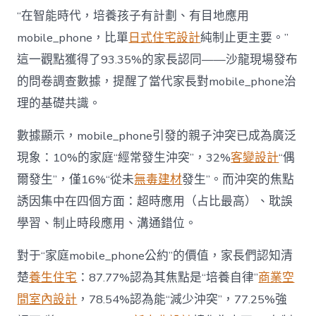
長
東
“在智能時代，培養孩子有計劃、有目地應用
西”，
mobile_phone，比單
日式住宅設計
純制止更主要。”
而
非
這一觀點獲得了93.35%的家長認同——沙龍現場發布
“家
的問卷調查數據，提醒了當代家長對mobile_phone治
庭
戰
理的基礎共識。
場”〉
中
數據顯示，mobile_phone引發的親子沖突已成為廣泛
現象：10%的家庭“經常發生沖突”，32%
客變設計
“偶
爾發生”，僅16%“從未
無毒建材
發生”。而沖突的焦點
誘因集中在四個方面：超時應用（占比最高）、耽誤
學習、制止時段應用、溝通錯位。
對于“家庭mobile_phone公約”的價值，家長們認知清
楚
養生住宅
：87.77%認為其焦點是“培養自律”
商業空
間室內設計
，78.54%認為能“減少沖突”，77.25%強