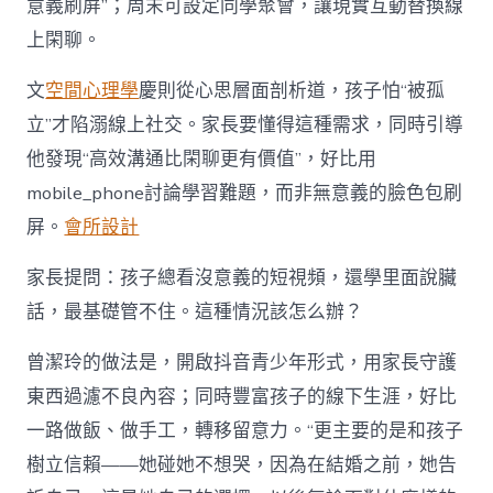
意義刷屏”；周末可設定同學聚會，讓現實互動替換線
上閑聊。
文
空間心理學
慶則從心思層面剖析道，孩子怕“被孤
立”才陷溺線上社交。家長要懂得這種需求，同時引導
他發現“高效溝通比閑聊更有價值”，好比用
mobile_phone討論學習難題，而非無意義的臉色包刷
屏。
會所設計
家長提問：孩子總看沒意義的短視頻，還學里面說臟
話，最基礎管不住。這種情況該怎么辦？
曾潔玲的做法是，開啟抖音青少年形式，用家長守護
東西過濾不良內容；同時豐富孩子的線下生涯，好比
一路做飯、做手工，轉移留意力。“更主要的是和孩子
樹立信賴——她碰她不想哭，因為在結婚之前，她告