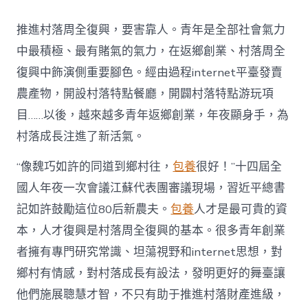
村
落
推進村落周全復興，要害靠人。青年是全部社會氣力
財
產
中最積極、最有賭氣的氣力，在返鄉創業、村落周全
復
復興中飾演側重要腳色。經由過程internet平臺發賣
興
注
農產物，開設村落特點餐廳，開闢村落特點游玩項
進
目……以後，越來越多青年返鄉創業，年夜顯身手，為
人
才
村落成長注進了新活氣。
死
水
“像魏巧如許的同道到鄉村往，
包養
很好！”十四屆全
甜
心
國人年夜一次會議江蘇代表團審議現場，習近平總書
寶
記如許鼓勵這位80后新農夫。
包養
人才是最可貴的資
物
查
本，人才復興是村落周全復興的基本。很多青年創業
包
者擁有專門研究常識、坦蕩視野和internet思想，對
養
網
鄉村有情感，對村落成長有設法，發明更好的舞臺讓
_
他們施展聰慧才智，不只有助于推進村落財產進級，
中