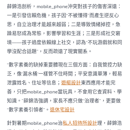
薛錦浩剖析，mobile_phone沖突對孩子的傷害深遠：
一是引發信賴危機，孩子因“不被懂得”而產生逆反心
思，自立治理才能越來越弱；二是導致情緒掉控，急
躁易怒成為常態，影響學習和生涯；三是形成社交窘
境——孩子過度依賴線上社交，認為“不玩游戲就和同
學沒配合話題”，反而疏遠了現實關系。
“數字素養的缺掉重要體現在三個方面：自我管控力缺
乏，像‘漏水桶’一樣管不住時間；平安意識單薄，輕易
泄露姓名、住址等信息；
遊艇設計
東西應用才能完
善，只把mobile_phone當玩具，不會用它查資料、學
知識。”薛錦浩強調，家長不應只做“治理者”，更要做
“數字素養引領者”。
退休宅設計
針對暑期mobile_phone治
私人招待所設計
理，薛錦浩