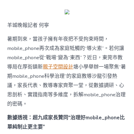
何
破
解
暑
羊城晚報記者 何寧
期
mobile_ph
治
暑期到來，當孩子擁有年夜把不受拘束時間，
理
mobile_phone再次成為家庭牴觸的“導火索”。若何讓
難
題？
mobile_phone從“戰場”變為“東西”？近日，東莞市教
讓
導局在厚街鎮新
親子空間設計
塘小學舉辦一場聚焦“暑
mobilJIUYI
俱
期mobile_phone科學治理”的家庭教導沙龍引發熱
意
議，家長代表、教導專家齊聚一堂，從數據調研、心
空
間
思剖析、實踐指南等多維度，拆解mobile_phone治理
設
計
的密碼。
e_phone
成
數據透視：超九成家長贊同“治理好mobile_phone比
為
單純制止更主要”
“成