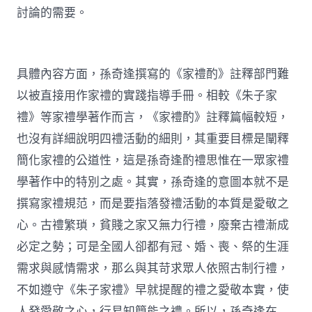
討論的需要。
具體內容方面，孫奇逢撰寫的《家禮酌》註釋部門難
以被直接用作家禮的實踐指導手冊。相較《朱子家
禮》等家禮學著作而言，《家禮酌》註釋篇幅較短，
也沒有詳細說明四禮活動的細則，其重要目標是闡釋
簡化家禮的公道性，這是孫奇逢酌禮思惟在一眾家禮
學著作中的特別之處。其實，孫奇逢的意圖本就不是
撰寫家禮規范，而是要指落發禮活動的本質是愛敬之
心。古禮繁瑣，貧賤之家又無力行禮，廢棄古禮漸成
必定之勢；可是全國人卻都有冠、婚、喪、祭的生涯
需求與感情需求，那么與其苛求眾人依照古制行禮，
不如遵守《朱子家禮》早就提醒的禮之愛敬本實，使
人發愛敬之心，行易知簡能之禮。所以，孫奇逢在