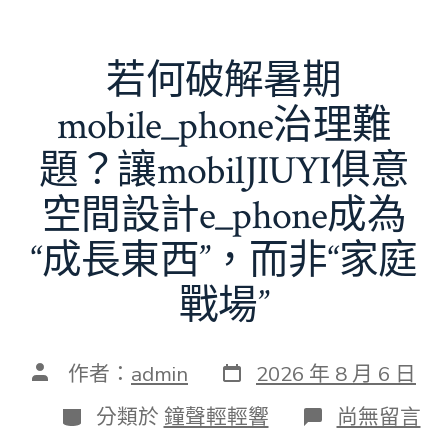
若何破解暑期
mobile_phone治理難
題？讓mobilJIUYI俱意
空間設計e_phone成為
“成長東西”，而非“家庭
戰場”
發
文
作者：
admin
2026 年 8 月 6 日
表
章
日
作
分
在
分類於
鐘聲輕輕響
尚無留言
期
者
類
〈若