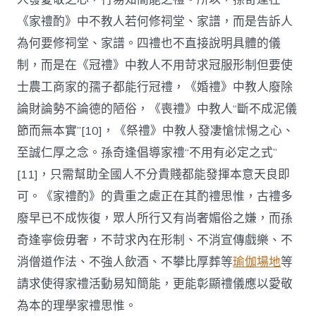
《家禮酌》中不教人若何修祠堂、家譜，而是告訴人
為何要修祠堂、家譜。四禮也不直接說明具體的儀
制，而是在《冠禮》中教人不用苛求冠服形制但要使
士農工商家的孺子都能行冠禮，《婚禮》中教人廢除
論財論勢不論德的陋俗，《喪禮》中教人“斷不成泥儀
節而無本實”[10]，《祭禮》中教人發凄愴怵惕之心、
至誠仁厚之念。孫奇逢倡導家禮“不用有必定之式”
[11]，只需幫助全國人不分貴賤都能發揮本意天良即
可。《家禮酌》的貴重之處正在其酌禮思惟，古禮多
廢早已不成恢復，眾人所行又有尚奢媚俗之嫌，而孫
奇逢寧儉毋奢，不苛求內在形制、不消宣傳戲樂、不
消僧道作法、不強人飲酒、不攀比厚葬等
瑜伽場地
等
請求使得家禮活動易知簡能，更能彰顯禮儀應以愛敬
為本的理學家禮思惟。