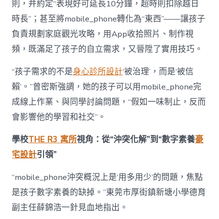
則，并約定“表現好可延長10分鐘，超時則扣除越日
時長”；甚至將mobile_phone轉化為“東西”——讓孩子
負責規劃家庭觀光攻略，用App收拾照片、制作視
頻，既滿足了孩子的自立需求，又晉陞了實用技巧。
“孩子需求的不是
身心診所設計
‘被治理’，而是‘被信
賴’。”曾密斯強調，她的孩子可以用mobile_phone完
成線上作業、與同學討論問題，“假如一味制止，反而
會影響他的學習和社交”。
學校
THE R3 寓所
視角：從“沖突化解”到“數字素養
豪
宅設計
引領”
“mobile_phone沖突概況上是‘用多用少’的問題，焦點
是孩子數字素養的缺掉。”東莞市厚街鎮新塘小學德育
副主任薛錦浩一針見血地指出。