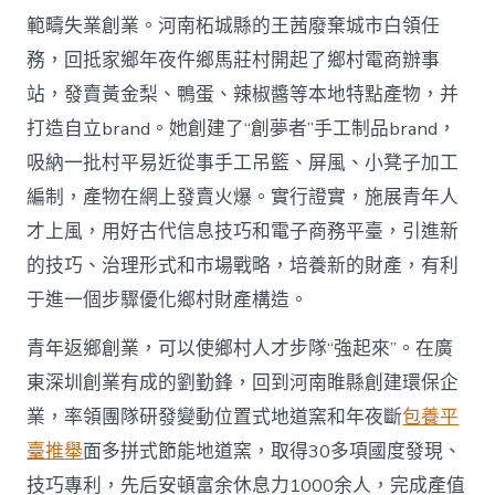
範疇失業創業。河南柘城縣的王茜廢棄城市白領任
務，回抵家鄉年夜仵鄉馬莊村開起了鄉村電商辦事
站，發賣黃金梨、鴨蛋、辣椒醬等本地特點產物，并
打造自立brand。她創建了“創夢者”手工制品brand，
吸納一批村平易近從事手工吊籃、屏風、小凳子加工
編制，產物在網上發賣火爆。實行證實，施展青年人
才上風，用好古代信息技巧和電子商務平臺，引進新
的技巧、治理形式和市場戰略，培養新的財產，有利
于進一個步驟優化鄉村財產構造。
青年返鄉創業，可以使鄉村人才步隊“強起來”。在廣
東深圳創業有成的劉勤鋒，回到河南睢縣創建環保企
業，率領團隊研發變動位置式地道窯和年夜斷
包養平
臺推舉
面多拼式節能地道窯，取得30多項國度發現、
技巧專利，先后安頓富余休息力1000余人，完成產值