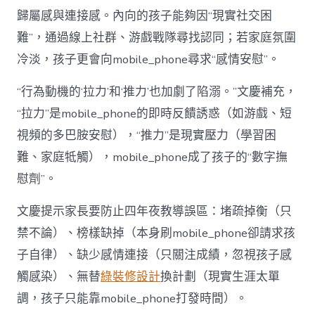
歸屬感與連接感。內向的孩子能夠因“現實社交困
難”，通過線上社群、游戲戰隊尋找認同；若家庭氛圍
冷淡，孩子更會向mobile_phone尋求“感情安慰”。
“行為動機的‘拉力’和‘推力’也加劇了陷溺。”文慶補充，
“拉力”是mobile_phone的即時反饋誘惑（如游戲、短
視頻的多巴胺安慰），“推力”是現實壓力（學習困
難、家庭牴觸），mobile_phone成了孩子的“數字撫
慰劑”。
文慶提示家長要防止四年夜教導誤區：堵疏掉衡（只
禁不論）、榜樣缺掉（本身刷mobile_phone卻請求孩
子自律）、缺少感情連接（只關注成績，忽視孩子感
觸感染）、無替
綠裝修設計
換計劃（現實生涯太單
調，孩子只能靠mobile_phone打發時間）。