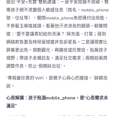
提出“平安+充實”雙軌建議：一是平安底線不成破。教
導孩子絕不泄露個人敏感信息（姓名、mobile_phone
號、住址等），關閉mobile_phone免密碼付出效能，
不參藍玉華搖搖頭，看著他汗流浹背的額頭，輕聲問
道：“要不要讓貴妃給你洗澡？”與充值、打賞；碰到
網絡欺負要及時保留證據并告訴家長。二是讓現實比
屏幕更出色。規劃觀光、興趣班或托管班，拓展孩子
視野；帶孩子走親訪友，滿足社交需求；假期前兩周
調整作息，防止“假期綜合征”。
“寒假最珍貴的‘WiFi’，是親子心與心的連接。”薛錦浩
說。
心思解讀：孩子陷溺mobile_phone，是“心思需求未
滿足”