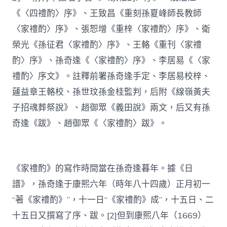
《〈四禮酌〉序》、王致昌《重刻孫夏峰師長教師
〈家禮酌〉序》、張恕增《重梓〈家禮酌〉序》、衛
榮光《孫征君〈家禮酌〉序》、王輅《重刊〈家禮
酌〉序》、孫奇逢《〈家禮酌〉序》、李居易《〈家
禮酌〉序文》。註釋前署孫奇逢手定、李居易校梓、
蘧益章王輅校、孫世玟孫金桂監判，后附《線嶺黃夫
子招魂葬祭說》、趙御眾《義田說》兩文，后又有孫
奇逢《跋》、趙御眾《〈家禮酌〉跋》。
《家禮酌》的寫作時間當在孫奇逢暮年。據《日
譜》，孫奇逢于康熙六年（時年八十四歲）正月初一
“著《家禮酌》”，十一日“《家禮酌》成”，十五日、二
十五日又撰寫了序、跋。[2]但到康熙八年（1669）