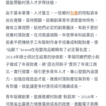
國
還能帶動村落人才步隊扶植。
網〉
中
由于基本單薄、人才匱乏，一些鄉村
包養
的特點資本
尚在覺醒，亟待開闢。返鄉創業青年清楚當地特色、
擁有立異視野，給他們必定的創業攙扶，有助于更好
培養村落財產。在河南虞城縣，年夜學本科結業后，
吳素平把傳統手工布鞋制作身手培養成制鞋財產，使
“仙腳丫”brand在母嬰用品範疇有了必定著名度；
2014年碩士研討生結業的徐俠影，率領同鄉們把小粽
子做成了年夜財產，將“邵古同粽子”賣到了年夜江南
北。實行證實，吸引更多青年人才，專心發掘內涵潛
力，加強自我造血才能，推進村落財產從無到有、從
有到優，就能讓更多村落完成可連續成長。
青年返鄉創業，能推進鄉村財產“新起來”。2016年，
河南省出臺鼎力增進電商成長的政策，激勵電子商務