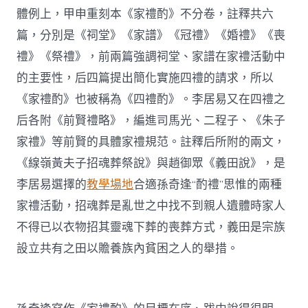
體例上，甲申重刻本《家禮酌》不分卷，註釋共六
篇，分別是《祠堂》《家譜》《冠禮》《婚禮》《喪
禮》《祭禮》，前兩篇強調祠堂、家譜在家禮活動中
的主要性，后四篇提出簡化實施四禮的請求，所以
《家禮酌》也被稱為《四禮酌》。李居易又在四禮之
后各附《前賢禮略》，編進司馬光、二程子、《朱子
家禮》等前賢的具體家禮規范。註釋后所附的兩文，
《線嶺黃夫子招魂葬祭說》與趙御眾《義田說》，是
李居易選擇的
教學場地
合適孫奇逢“酌禮”思惟的兩種
家禮活動，招魂葬是亂世之中找不到親人遺體時家人
不得已以衣物招其靈魂下葬的喪葬方式，義田是宗族
設立共有之田以贍養族內貧困之人的舉措。