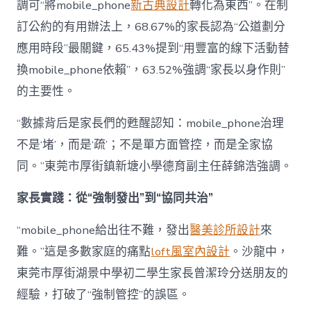
調可“將mobile_phone
新古典設計
轉化為東西”。在制
訂公約的有用辦法上，68.67%的家長認為“公道劃分
應用時段”最關鍵，65.43%提到“用豐富的線下活動替
換mobile_phone依賴”，63.52%強調“家長以身作則”
的主要性。
“數據背后是家長們的甦醒認知：mobile_phone治理
不是‘堵’，而是‘疏’；不是單方面管控，而是全家協
同。”東莞市厚街鎮新塘小學德育副主任薛錦浩強調。
家長實踐：從“強制發出”到“協同共治”
“mobile_phone給出往不難，發出
醫美診所設計
來
難。”這是多數家庭的痛點
loft風室內設計
。沙龍中，
東莞市厚街湖景中學初二學生家長曾潔玲分送朋友的
經驗，打破了“強制管控”的誤區。