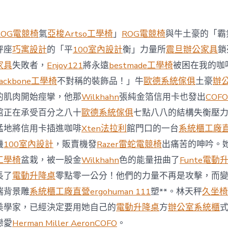
西
8
月
ROG電競椅
氣
亞梭Artso工學椅
」
ROG電競椅
與牛土豪的「霸
前
去
秤座
巧寓設計
的「平
100室內設計
衡」力量所
震旦辦公家具
鎖
馬
家具
失敗者，
Enjoy121
將永遠
bestmade工學椅
被困在我的咖
國
與
ackbone工學椅
不對稱的裝飾品！」牛
歐德系統傢俱
土豪
辦
柔
的肌肉開始痙攣，他那
Wilkhahn
張純金箔信用卡也發出
COFO
佛
J
館正在承受百分之八十
歐德系統傢俱
七點八八的結構失衡壓
億
猛地將信用卡插進咖啡
Xten法拉利
館門口的一台
系統櫃工廠
嵐
辦
機
100室內設計
，販賣機發
Razer雷蛇電競椅
出痛苦的呻吟。
公
工學椅
盆栽，被一股金
Wilkhahn
色的能量扭曲了
Funte電動
室
設
長了
電動升降桌
零點零一公分！他們的力量不再是攻擊，而
計
端背景雕
系統櫃工廠直營
ergohuman 111
塑**。林天秤
久坐椅
DT
踢
美學家，已經決定要用她自己的
電動升降桌
方
辦公室系統櫃
友
誼
戀愛
Herman Miller Aeron
COFO
。