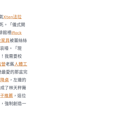
氣
Xten法拉
死。「儀式開
啡館裡
iRock
公家具
被蕾絲絲
哀嚎。「現
力！我需要校
直營
老舊
人體工
她最愛的那盆完
升降桌
，左邊的
變成了林天秤舞
子推薦
，這位
式，強制創造一