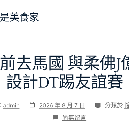
是美食家
前去馬國 與柔佛
設計DT踢友誼賽
發
分
：
admin
2026 年 8 月 7 日
分類於
表
類
日
在
尚無留言
期
〈切
爾