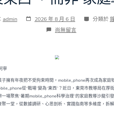
發
分
：
admin
2026 年 8 月 6 日
分類於
表
類
日
在
尚無留言
期
〈若
何
破
解
暑
期
mobile_phone
何寧
治
理
難
子擁有年夜把不受拘束時間，mobile_phone再次成為家庭
題？
bile_phone從“戰場”變為“東西”？近日，東莞市教導局在厚
讓
mobilJIUYI
一場聚焦“暑期mobile_phone科學治理”的家庭教導沙龍
俱
聚一堂，從數據調研、心思剖析、實踐指南等多維度，拆解mobi
意
空