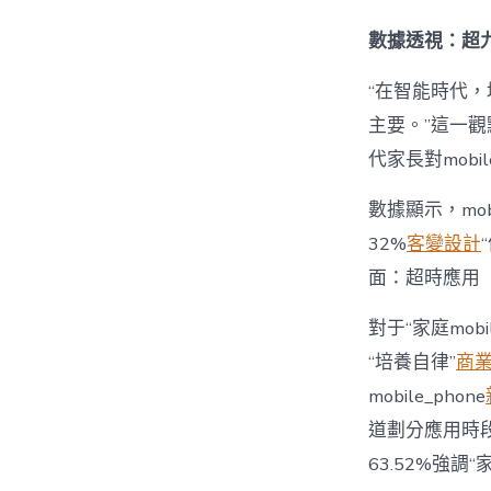
數據透視：超九
“在智能時代，培
主要。”這一觀
代家長對mobi
數據顯示，mo
32%
客變設計
面：超時應用
對于“家庭mob
“培養自律”
商
mobile_phone
道劃分應用時段”
63.52%強調