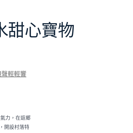
水甜心寶物
鐘聲輕輕響
的氣力，在返鄉
物，開設村落特