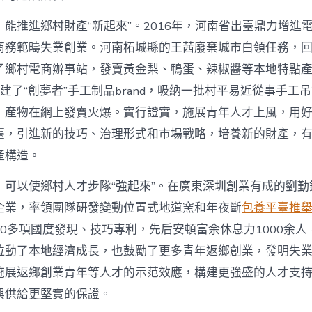
能推進鄉村財產“新起來”。2016年，河南省出臺鼎力增進
商務範疇失業創業。河南柘城縣的王茜廢棄城市白領任務，
了鄉村電商辦事站，發賣黃金梨、鴨蛋、辣椒醬等本地特點
她創建了“創夢者”手工制品brand，吸納一批村平易近從事手工
，產物在網上發賣火爆。實行證實，施展青年人才上風，用
臺，引進新的技巧、治理形式和市場戰略，培養新的財產，
產構造。
，可以使鄉村人才步隊“強起來”。在廣東深圳創業有成的劉勤
企業，率領團隊研發變動位置式地道窯和年夜斷
包養平臺推
0多項國度發現、技巧專利，先后安頓富余休息力1000余人
拉動了本地經濟成長，也鼓勵了更多青年返鄉創業，發明失
施展返鄉創業青年等人才的示范效應，構建更強盛的人才支
興供給更堅實的保證。