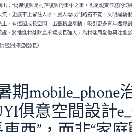
指出：“財產復興是村落復興的重中之重，也是現實任務的切
人氣，更談不上留住人才，農人增收門路拓不寬，文明運動很
熱土，有遼闊成長空間。出臺務虛舉動，吸引更多青年返鄉
保證，將推進村落財產不竭成長強大，為村落周全復興注進
虞城縣掛職副縣長）
期mobile_phon
JIUYI俱意空間設計e_
長東西”，而非“家庭