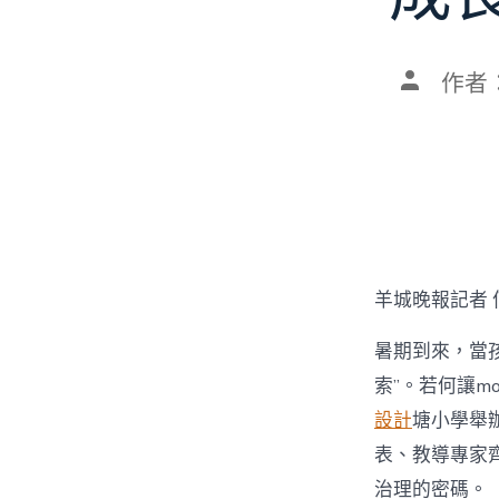
文
作者
章
作
者
羊城晚報記者 
暑期到來，當孩
索”。若何讓mo
設計
塘小學舉辦
表、教導專家齊
治理的密碼。