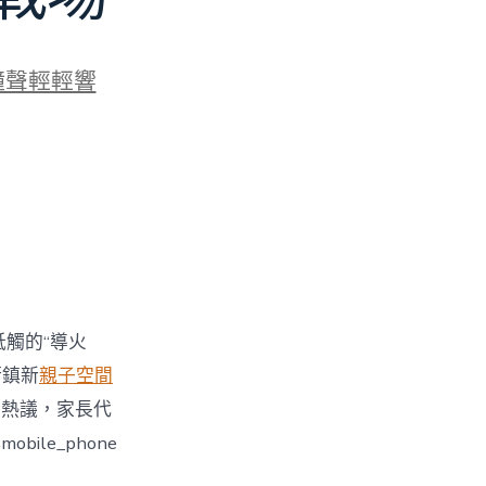
鐘聲輕輕響
牴觸的“導火
街鎮新
親子空間
引發熱議，家長代
le_phone