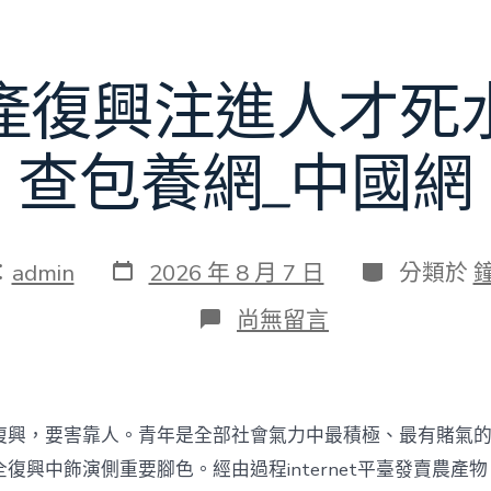
賽〉
中
產復興注進人才死
查包養網_中國網
發
分
：
admin
2026 年 8 月 7 日
分類於
表
類
日
在
尚無留言
期
〈為
村
落
財
產
復興，要害靠人。青年是全部社會氣力中最積極、最有賭氣
復
興
復興中飾演側重要腳色。經由過程internet平臺發賣農產