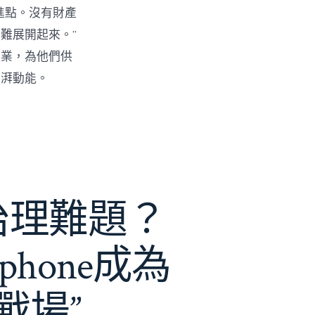
進點。沒有財產
難展開起來。”
創業，為他們供
彭湃動能。
e治理難題？
phone成為
戰場”