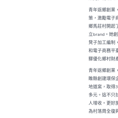
青年返鄉創業，
策，激勵電子
鄉馬莊村開起
立brand。
凳子加工編制
和電子商務平
驟優化鄉村財
青年返鄉創業
睢縣創建環保
地道窯，取得3
多元。這不只
人增收。更好
為村落周全復