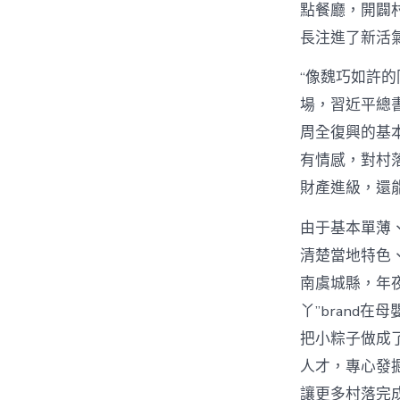
點餐廳，開闢
長注進了新活
“像魏巧如許
場，習近平總
周全復興的基本
有情感，對村
財產進級，還
由于基本單薄
清楚當地特色
南虞城縣，年
丫”brand
把小粽子做成
人才，專心發
讓更多村落完