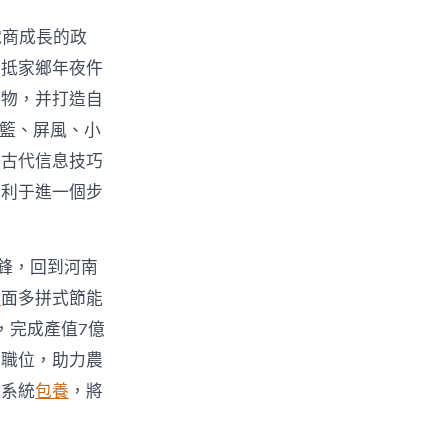
電商成長的政
回抵家鄉年夜仵
產物，并打造自
吊籃、屏風、小
好古代信息技巧
有利于進一個步
鋒，回到河南
舉
面多拼式節能
，完成產值7億
業職位，助力農
持系統
包養
，將