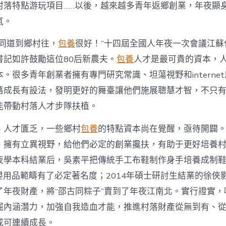
注
村落特點游玩項目……以後，越來越多青年返鄉創業，年夜顯
進
人
氣。
才
死
的同道到鄉村往，
包養
很好！”十四屆全國人年夜一次會議江蘇
水
書記如許鼓勵這位80后新農夫。
包養
人才是最可貴的資本，
甜
心
。很多青年創業者擁有專門研究常識、坦蕩視野和interne
寶
落成長有設法，發明更好的舞臺讓他們施展聰慧才智，不只
物
查
能帶動村落人才步隊扶植。
包
養
、人才匱乏，一些鄉村
包養
的特點資本尚在覺醒，亟待開闢
網
_
、擁有立異視野，給他們必定的創業攙扶，有助于更好培養
中
夜學本科結業后，吳素平把傳統手工布鞋制作身手培養成制鞋
國
網〉
在母嬰用品範疇有了必定著名度；2014年碩士研討生結業的徐
中
了年夜財產，將“邵古同粽子”賣到了年夜江南北。實行證實，
掘內涵潛力，加強自我造血才能，推進村落財產從無到有、
成可連續成長。