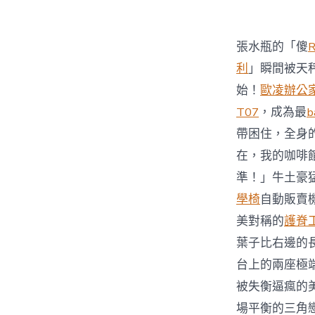
張水瓶的「傻
利
」瞬間被天
始！
歐凌辦公
T07
，成為最
b
帶困住，全身
在，我的咖啡
準！」牛土豪
學椅
自動販賣
美對稱的
護脊
葉子比右邊的
台上的兩座極
被失衡逼瘋的
場平衡的三角