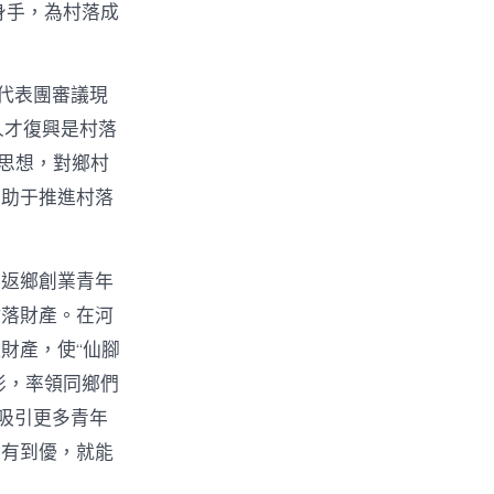
身手，為村落成
代表團審議現
人才復興是村落
t思想，對鄉村
有助于推進村落
。返鄉創業青年
村落財產。在河
財產，使“仙腳
俠影，率領同鄉們
吸引更多青年
從有到優，就能