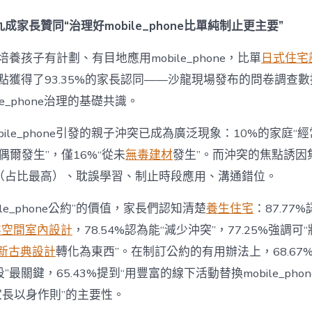
間
設
成家長贊同“治理好mobile_phone比單純制止更主要”
計
e_phone
養孩子有計劃、有目地應用mobile_phone，比單
日式住宅
成
為
點獲得了93.35%的家長認同——沙龍現場發布的問卷調查
“成
le_phone治理的基礎共識。
長
東
西”，
bile_phone引發的親子沖突已成為廣泛現象：10%的家庭“
而
“偶爾發生”，僅16%“從未
無毒建材
發生”。而沖突的焦點誘因
非
“家
（占比最高）、耽誤學習、制止時段應用、溝通錯位。
庭
戰
ile_phone公約”的價值，家長們認知清楚
養生住宅
：87.77
場”〉
中
業空間室內設計
，78.54%認為能“減少沖突”，77.25%強調可“
新古典設計
轉化為東西”。在制訂公約的有用辦法上，68.67
最關鍵，65.43%提到“用豐富的線下活動替換mobile_phon
“家長以身作則”的主要性。