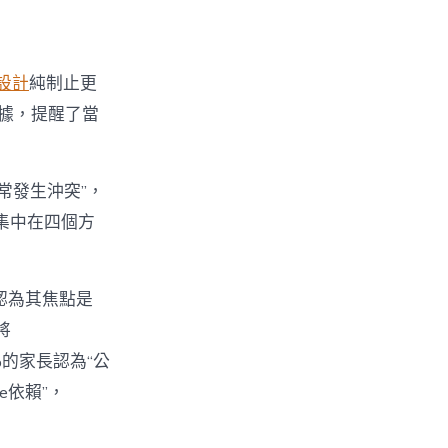
設計
純制止更
數據，提醒了當
經常發生沖突”，
集中在四個方
%認為其焦點是
將
%的家長認為“公
e依賴”，