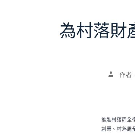
為村落財
文
作者
章
作
者
推進村落周全
創業、村落周全