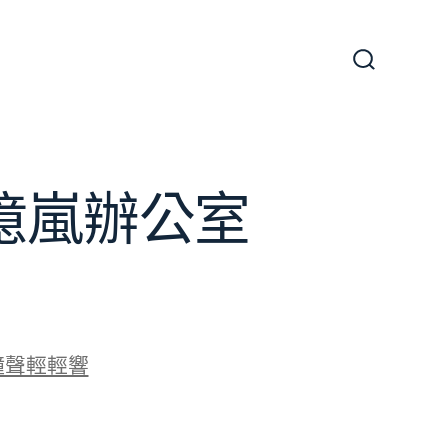
搜
尋
切
換
開
關
J億嵐辦公室
鐘聲輕輕響