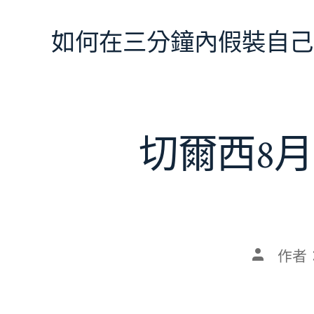
跳
至
如何在三分鐘內假裝自己
主
要
內
容
切爾西8月
文
作者
章
作
者