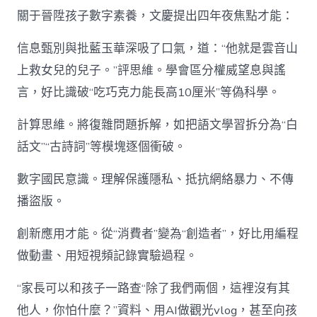
關于晉陞孩子數字素養，文慶提出四年夜焦點才能：
信息甄別與批藍玉華深吸了口氣，道：“他就是雲音山
上救女兒的兒子。”評思維。學會區分權威望息與謠
言，好比識破“吃巧克力能長高10厘米”等偽科學。
計算思維。將復雜問題拆解，如把語文學習拆分為“白
話文”“古詩詞”等模塊逐個衝破。
數字國民意識。理解保護隱私、抵抗網絡暴力、不傳
播盜版。
創新應用才能。從“消費者”變為“創造者”，好比用編程
做動畫、用短視頻記錄實驗過程。
“家長可以和孩子一路查“除了我們兩個，這裡沒有其
他人，你怕什麼？”資料、用AI做觀光vlog，甚至向孩