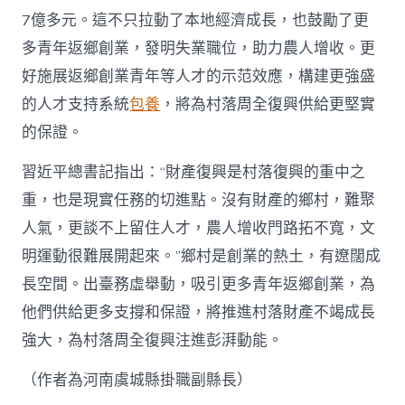
7億多元。這不只拉動了本地經濟成長，也鼓勵了更
多青年返鄉創業，發明失業職位，助力農人增收。更
好施展返鄉創業青年等人才的示范效應，構建更強盛
的人才支持系統
包養
，將為村落周全復興供給更堅實
的保證。
習近平總書記指出：“財產復興是村落復興的重中之
重，也是現實任務的切進點。沒有財產的鄉村，難聚
人氣，更談不上留住人才，農人增收門路拓不寬，文
明運動很難展開起來。”鄉村是創業的熱土，有遼闊成
長空間。出臺務虛舉動，吸引更多青年返鄉創業，為
他們供給更多支撐和保證，將推進村落財產不竭成長
強大，為村落周全復興注進彭湃動能。
（作者為河南虞城縣掛職副縣長）