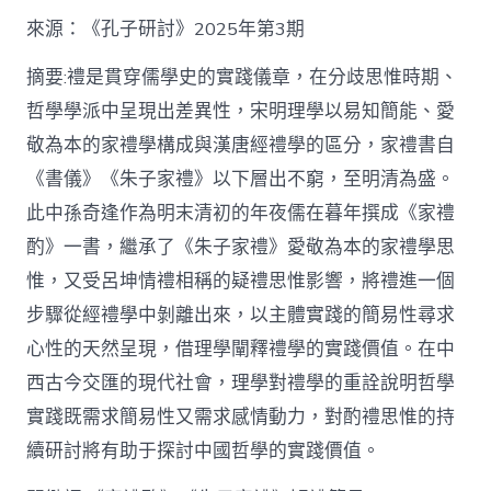
格
私
來源：《孔子研討》2025年第3期
密
空
摘要:禮是貫穿儒學史的實踐儀章，在分歧思惟時期、
間】
哲學學派中呈現出差異性，宋明理學以易知簡能、愛
從
簡
敬為本的家禮學構成與漢唐經禮學的區分，家禮書自
化
《書儀》《朱子家禮》以下層出不窮，至明清為盛。
禮
制
此中孫奇逢作為明末清初的年夜儒在暮年撰成《家禮
到
道
酌》一書，繼承了《朱子家禮》愛敬為本的家禮學思
理
惟，又受呂坤情禮相稱的疑禮思惟影響，將禮進一個
天
然：
步驟從經禮學中剝離出來，以主體實踐的簡易性尋求
孫
心性的天然呈現，借理學闡釋禮學的實踐價值。在中
奇
逢
西古今交匯的現代社會，理學對禮學的重詮說明哲學
酌
實踐既需求簡易性又需求感情動力，對酌禮思惟的持
禮
思
續研討將有助于探討中國哲學的實踐價值。
惟
研