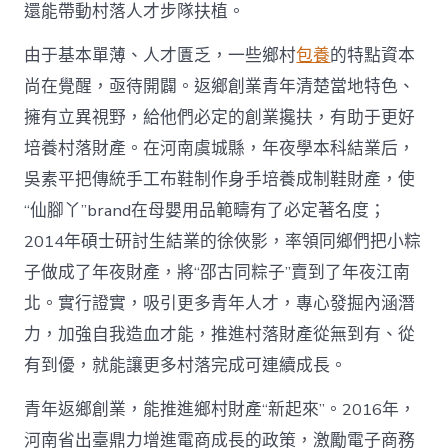
國
還能帶動村落人才步隊扶植。
網〉
中
由于基本單薄、人才匱乏，一些鄉村
包養
的特點資本
尚在覺醒，亟待開闢。返鄉創業青年清楚當地特色、
擁有立異視野，給他們必定的創業攙扶，有助于更好
培養村落財產。在河南虞城縣，年夜學本科結業后，
吳素平把傳統手工布鞋制作身手培養成制鞋財產，使
“仙腳丫”brand在母嬰用品範疇有了必定著名度；
2014年碩士研討生結業的徐俠影，率領同鄉們把小粽
子做成了年夜財產，將“邵古同粽子”賣到了年夜江南
北。實行證實，吸引更多青年人才，專心發掘內涵潛
力，加強自我造血才能，推進村落財產從無到有、從
有到優，就能讓更多村落完成可連續成長。
青年返鄉創業，能推進鄉村財產“新起來”。2016年，
河南省出臺鼎力增進電商成長的政策，激勵電子商務