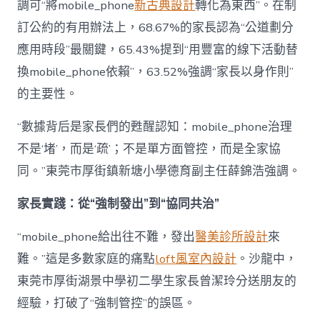
調可“將mobile_phone
新古典設計
轉化為東西”。在制
訂公約的有用辦法上，68.67%的家長認為“公道劃分
應用時段”最關鍵，65.43%提到“用豐富的線下活動替
換mobile_phone依賴”，63.52%強調“家長以身作則”
的主要性。
“數據背后是家長們的甦醒認知：mobile_phone治理
不是‘堵’，而是‘疏’；不是單方面管控，而是全家協
同。”東莞市厚街鎮新塘小學德育副主任薛錦浩強調。
家長實踐：從“強制發出”到“協同共治”
“mobile_phone給出往不難，發出
醫美診所設計
來
難。”這是多數家庭的痛點
loft風室內設計
。沙龍中，
東莞市厚街湖景中學初二學生家長曾潔玲分送朋友的
經驗，打破了“強制管控”的誤區。