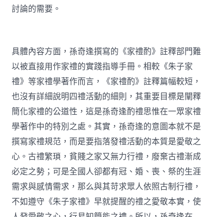
討論的需要。
具體內容方面，孫奇逢撰寫的《家禮酌》註釋部門難
以被直接用作家禮的實踐指導手冊。相較《朱子家
禮》等家禮學著作而言，《家禮酌》註釋篇幅較短，
也沒有詳細說明四禮活動的細則，其重要目標是闡釋
簡化家禮的公道性，這是孫奇逢酌禮思惟在一眾家禮
學著作中的特別之處。其實，孫奇逢的意圖本就不是
撰寫家禮規范，而是要指落發禮活動的本質是愛敬之
心。古禮繁瑣，貧賤之家又無力行禮，廢棄古禮漸成
必定之勢；可是全國人卻都有冠、婚、喪、祭的生涯
需求與感情需求，那么與其苛求眾人依照古制行禮，
不如遵守《朱子家禮》早就提醒的禮之愛敬本實，使
人發愛敬之心，行易知簡能之禮。所以，孫奇逢在