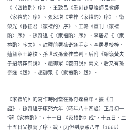
《〈四禮酌〉序》、王致昌《重刻孫夏峰師長教師
〈家禮酌〉序》、張恕增《重梓〈家禮酌〉序》、衛
榮光《孫征君〈家禮酌〉序》、王輅《重刊〈家禮
酌〉序》、孫奇逢《〈家禮酌〉序》、李居易《〈家
禮酌〉序文》。註釋前署孫奇逢手定、李居易校梓、
蘧益章王輅校、孫世玟孫金桂監判，后附《線嶺黃夫
子招魂葬祭說》、趙御眾《義田說》兩文，后又有孫
奇逢《跋》、趙御眾《〈家禮酌〉跋》。
《家禮酌》的寫作時間當在孫奇逢暮年。據《日
譜》，孫奇逢于康熙六年（時年八十四歲）正月初一
“著《家禮酌》”，十一日“《家禮酌》成”，十五日、二
十五日又撰寫了序、跋。[2]但到康熙八年（1669）