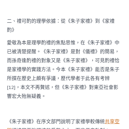
二、禮可酌的理學依據：從《朱子家禮》到《家禮
酌》
愛敬為本是理學酌禮的焦點思惟，在《朱子家禮》中
已被清楚提醒。《朱子家禮》是對《儀禮》的簡易，
而孫奇逢酌禮的對象又是《朱子家禮》，可見酌禮恰
是家禮學的實踐方法。今本《朱子家禮》能否是朱子
所撰在歷史上頗有爭議，歷代學者于此各有考辨
[12]，本文不再贅述，但《朱子家禮》對東亞社會影
響宏大殆無疑義。
《朱子家禮》在序文部門說明了家禮學較傳統
共享空