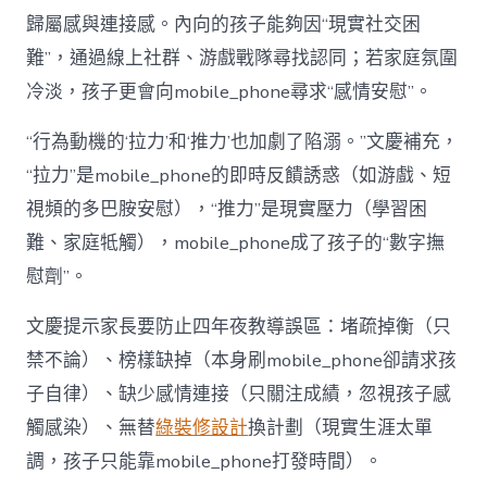
歸屬感與連接感。內向的孩子能夠因“現實社交困
難”，通過線上社群、游戲戰隊尋找認同；若家庭氛圍
冷淡，孩子更會向mobile_phone尋求“感情安慰”。
“行為動機的‘拉力’和‘推力’也加劇了陷溺。”文慶補充，
“拉力”是mobile_phone的即時反饋誘惑（如游戲、短
視頻的多巴胺安慰），“推力”是現實壓力（學習困
難、家庭牴觸），mobile_phone成了孩子的“數字撫
慰劑”。
文慶提示家長要防止四年夜教導誤區：堵疏掉衡（只
禁不論）、榜樣缺掉（本身刷mobile_phone卻請求孩
子自律）、缺少感情連接（只關注成績，忽視孩子感
觸感染）、無替
綠裝修設計
換計劃（現實生涯太單
調，孩子只能靠mobile_phone打發時間）。