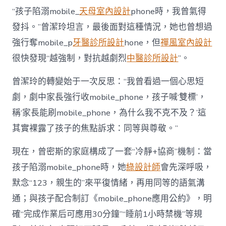
“孩子陷溺mobile_
天母室內設計
phone時，我曾氣得
發抖。”曾潔玲坦言，最後面對這種情況，她也曾想過
強行奪mobile_p
牙醫診所設計
hone，但
禪風室內設計
很快發現“越強制，對抗越劇烈
中醫診所設計
”。
曾潔玲的轉變始于一次反思：“我曾看過一個心思短
劇，劇中家長強行收mobile_phone，孩子喊‘雙標’，
稱‘家長能刷mobile_phone，為什么我不克不及？’這
其實裸露了孩子的焦點訴求：同等與尊敬。”
現在，曾密斯的家庭構成了一套“冷靜+協商”機制：當
孩子陷溺mobile_phone時，她
綠設計師
會先深呼吸，
默念“123，親生的”來平復情緒，再用同等的語氣溝
通；與孩子配合制訂《mobile_phone應用公約》，明
確“完成作業后可應用30分鐘”“睡前1小時禁機”等規