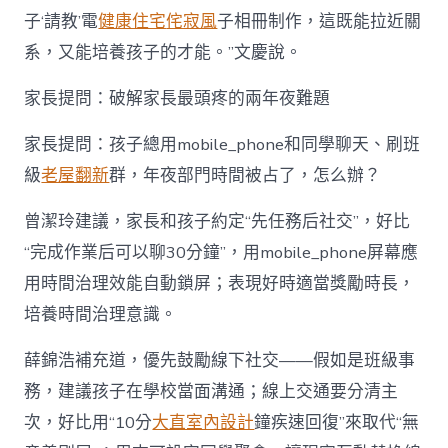
子‘請教’電
健康住宅
侘寂風
子相冊制作，這既能拉近關
系，又能培養孩子的才能。”文慶說。
家長提問：破解家長最頭疼的兩年夜難題
家長提問：孩子總用mobile_phone和同學聊天、刷班
級
老屋翻新
群，年夜部門時間被占了，怎么辦？
曾潔玲建議，家長和孩子約定“先任務后社交”，好比
“完成作業后可以聊30分鐘”，用mobile_phone屏幕應
用時間治理效能自動鎖屏；表現好時適當獎勵時長，
培養時間治理意識。
薛錦浩補充道，優先鼓勵線下社交——假如是班級事
務，建議孩子在學校當面溝通；線上交通要分清主
次，好比用“10分
大直室內設計
鐘疾速回復”來取代“無