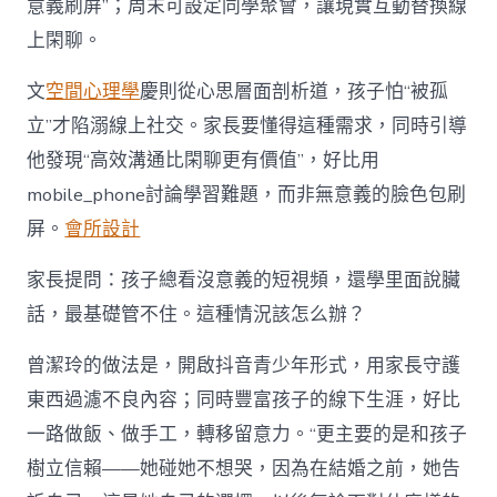
意義刷屏”；周末可設定同學聚會，讓現實互動替換線
上閑聊。
文
空間心理學
慶則從心思層面剖析道，孩子怕“被孤
立”才陷溺線上社交。家長要懂得這種需求，同時引導
他發現“高效溝通比閑聊更有價值”，好比用
mobile_phone討論學習難題，而非無意義的臉色包刷
屏。
會所設計
家長提問：孩子總看沒意義的短視頻，還學里面說臟
話，最基礎管不住。這種情況該怎么辦？
曾潔玲的做法是，開啟抖音青少年形式，用家長守護
東西過濾不良內容；同時豐富孩子的線下生涯，好比
一路做飯、做手工，轉移留意力。“更主要的是和孩子
樹立信賴——她碰她不想哭，因為在結婚之前，她告