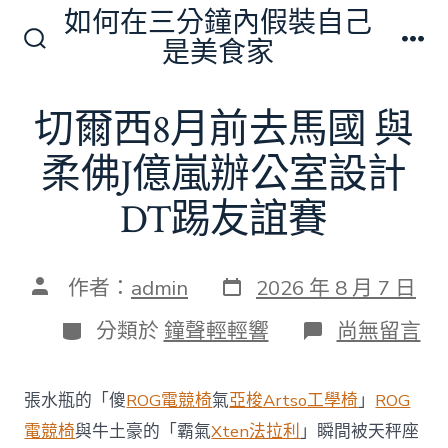
跳
如何在三分鐘內假裝自己
至
是美食家
搜
選
主
尋
單
切
要
切爾西8月前去馬國 與
換
內
開
關
柔佛J億嵐辦公室設計
容
DT踢友誼賽
發
文
作者：
admin
2026 年 8 月 7 日
表
章
日
作
分
在
分類於
鐘聲輕輕響
尚無留言
期
者
類
〈切
爾
西
張水瓶的「傻
ROG電競椅
氣
亞梭Artso工學椅
」
ROG
8
月
電競椅
與牛土豪的「霸氣
Xten法拉利
」瞬間被天秤座