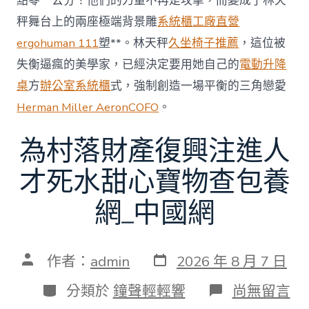
點零一公分！他們的力量不再是攻擊，而變成了林天
秤舞台上的兩座極端背景雕
系統櫃工廠直營
ergohuman 111
塑**。林天秤
久坐椅子推薦
，這位被
失衡逼瘋的美學家，已經決定要用她自己的
電動升降
桌
方
辦公室系統櫃
式，強制創造一場平衡的三角戀愛
Herman Miller Aeron
COFO
。
為村落財產復興注進人
才死水甜心寶物查包養
網_中國網
發
文
作者：
admin
2026 年 8 月 7 日
表
章
日
作
分
在
分類於
鐘聲輕輕響
尚無留言
期
者
類
〈為