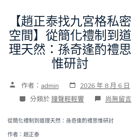
【趙正泰找九宮格私密
空間】從簡化禮制到道
理天然：孫奇逢酌禮思
惟研討
發
文
作者：
admin
2026 年 8 月 6 日
表
章
日
作
分
在
分類於
鐘聲輕輕響
尚無留言
期
者
類
〈【趙
正
泰
從簡化禮制到道理天然：孫奇逢酌禮思惟研討
找
九
作者：趙正泰
宮