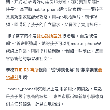
則，并約定“表現好可延長10分鐘，超時則扣除越日
時長”；甚至將mobile_phone轉化為“東西”——讓孩子
負責規劃家庭觀光攻略，用App收拾照片、制作視
頻，既滿足了孩子的自立需求，又晉陞了實用技巧。
“孩子需求的不是
身心診所設計
‘被治理’，而是‘被信
賴’。”曾密斯強調，她的孩子可以用mobile_phone完
成線上作業、與同學討論問題，“假如一味制止，反而
會影響他的學習和社交”。
學校
THE R3 寓所
視角：從“沖突化解”到“數字素養
豪
宅設計
引領”
“mobile_phone沖突概況上是‘用多用少’的問題，焦點
是孩子數字素養的缺掉。”東莞市厚街鎮新塘小學德育
副主任薛錦浩一針見血地指出。