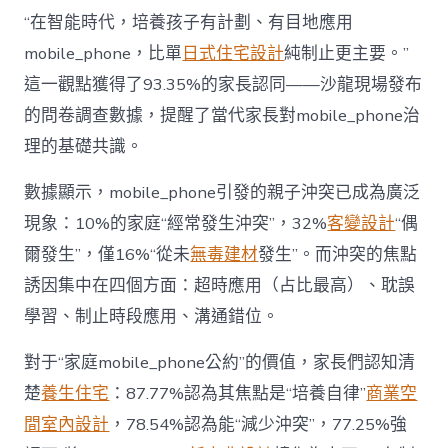
長
東
“在智能時代，培養孩子有計劃、有目地應用
西”，
mobile_phone，比單
日式住宅設計
純制止更主要。”
而
非
這一觀點獲得了93.35%的家長認同——沙龍現場發布
“家
的問卷調查數據，提醒了當代家長對mobile_phone治
庭
戰
理的基礎共識。
場”〉
中
數據顯示，mobile_phone引發的親子沖突已成為廣泛
現象：10%的家庭“經常發生沖突”，32%
客變設計
“偶
爾發生”，僅16%“從未
無毒建材
發生”。而沖突的焦點
誘因集中在四個方面：超時應用（占比最高）、耽誤
學習、制止時段應用、溝通錯位。
對于“家庭mobile_phone公約”的價值，家長們認知清
楚
養生住宅
：87.77%認為其焦點是“培養自律”
商業空
間室內設計
，78.54%認為能“減少沖突”，77.25%強