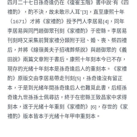
四月二十七日孫奇逢仍在《復崔玉階》書中說“有《四
禮酌》，酌不決，故未敢示人耳”[3]，直至康熙十年
（1671）才將《家禮酌》授予門人李居易[4]，同年
李居易與同門趙御眾刊刻《家禮酌》于密縣。李居易
刊刻時又采集前賢家禮分類附于冠、婚、喪、祭四禮
后，并將《線嶺黃夫子招魂葬祭說》與趙御眾的《義
田說》兩篇文章附于書后。康熙十年刻本今已不存，
現存的光緒十年刻本是孫奇逢后人的重刻本。《家禮
酌》原版交由李居易帶走刊刻[5]，孫奇逢沒有留正
本，于是到光緒年間孫奇逢后人也難覓此書，后經孫
奇逢九世孫孫士佩尋訪，終于在密縣王致昌家中求得
刻本，遂于光緒十年重刻《家禮酌》[6]，存世的《家
禮酌》版本皆本于光緒十年甲申重刻本。