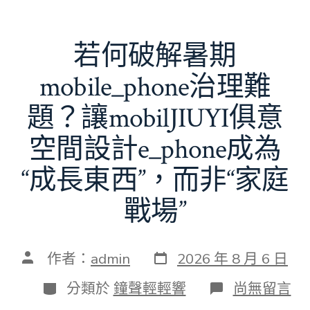
若何破解暑期
mobile_phone治理難
題？讓mobilJIUYI俱意
空間設計e_phone成為
“成長東西”，而非“家庭
戰場”
發
文
作者：
admin
2026 年 8 月 6 日
表
章
日
作
分
在
分類於
鐘聲輕輕響
尚無留言
期
者
類
〈若