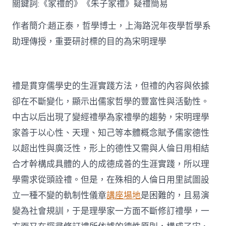
關鍵詞:《家禮酌》《朱子家禮》疑禮簡易
討〉
中
作者簡介:趙正泰，哲學博士，上海路況年夜學哲學系
助理傳授，重要研討標的目的為宋明理學
禮是貫穿儒學史的生涯實踐方法，但禮的內容與依據
卻在不斷變化，顯示出儒家哲學的豐富性與活動性。
中古以后出現了變經禮學為家禮學的趨勢，宋明理學
家善于以心性、天理、知己等本體概念賦予儒家德性
以超出性與廣泛性，形上的德性又需與人倫日用相結
合才幹構成具體的人的成德成善的生涯實踐，所以理
學需求從頭詮禮。但是，在殊相的人倫日用里試圖設
立一種不變的軌制性儀章
講座場地
是困難的，且易演
變為社會規訓，于是理學家一方面不斷修訂禮學，一