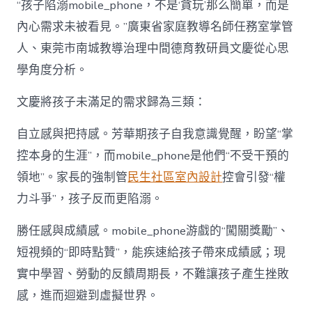
“孩子陷溺mobile_phone，不是‘貪玩’那么簡單，而是
內心需求未被看見。”廣東省家庭教導名師任務室掌管
人、東莞市南城教導治理中間德育教研員文慶從心思
學角度分析。
文慶將孩子未滿足的需求歸為三類：
自立感與把持感。芳華期孩子自我意識覺醒，盼望“掌
控本身的生涯”，而mobile_phone是他們“不受干預的
領地”。家長的強制管
民生社區室內設計
控會引發“權
力斗爭”，孩子反而更陷溺。
勝任感與成績感。mobile_phone游戲的“闖關獎勵”、
短視頻的“即時點贊”，能疾速給孩子帶來成績感；現
實中學習、勞動的反饋周期長，不難讓孩子產生挫敗
感，進而迴避到虛擬世界。