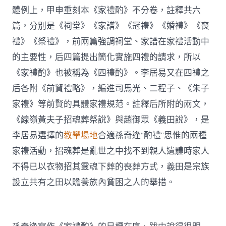
體例上，甲申重刻本《家禮酌》不分卷，註釋共六
篇，分別是《祠堂》《家譜》《冠禮》《婚禮》《喪
禮》《祭禮》，前兩篇強調祠堂、家譜在家禮活動中
的主要性，后四篇提出簡化實施四禮的請求，所以
《家禮酌》也被稱為《四禮酌》。李居易又在四禮之
后各附《前賢禮略》，編進司馬光、二程子、《朱子
家禮》等前賢的具體家禮規范。註釋后所附的兩文，
《線嶺黃夫子招魂葬祭說》與趙御眾《義田說》，是
李居易選擇的
教學場地
合適孫奇逢“酌禮”思惟的兩種
家禮活動，招魂葬是亂世之中找不到親人遺體時家人
不得已以衣物招其靈魂下葬的喪葬方式，義田是宗族
設立共有之田以贍養族內貧困之人的舉措。