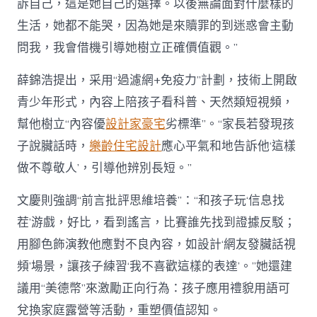
訴自己，這是她自己的選擇。以後無論面對什麼樣的
生活，她都不能哭，因為她是來贖罪的到迷惑會主動
問我，我會借機引導她樹立正確價值觀。”
薛錦浩提出，采用“過濾網+免疫力”計劃，技術上開啟
青少年形式，內容上陪孩子看科普、天然類短視頻，
幫他樹立“內容優
設計家豪宅
劣標準”。“家長若發現孩
子說臟話時，
樂齡住宅設計
應心平氣和地告訴他‘這樣
做不尊敬人’，引導他辨別長短。”
文慶則強調“前言批評思維培養”：“和孩子玩‘信息找
茬’游戲，好比，看到謠言，比賽誰先找到證據反駁；
用腳色飾演教他應對不良內容，如設計‘網友發臟話視
頻’場景，讓孩子練習‘我不喜歡這樣的表達’。”她還建
議用“美德幣”來激勵正向行為：孩子應用禮貌用語可
兌換家庭露營等活動，重塑價值認知。