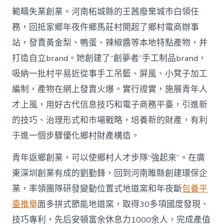
範疇失業創業。河南柘城縣的王茜廢棄城市白領任
務，回抵家鄉年夜仵鄉馬莊村開起了鄉村電商辦事
站，發賣黃金梨、鴨蛋、辣椒醬等本地特點產物，并
打造自立brand。她創建了“創夢者”手工制品brand，
吸納一批村平易近從事手工吊籃、屏風、小凳子加工
編制，產物在網上發賣火爆。實行證實，施展青年人
才上風，用好古代信息技巧和電子商務平臺，引進新
的技巧、治理形式和市場戰略，培養新的財產，有利
于進一個步驟優化鄉村財產構造。
青年返鄉創業，可以使鄉村人才步隊“強起來”。在廣
東深圳創業有成的劉勤鋒，回到河南睢縣創建環保企
業，率領團隊研發變動位置式地道窯和年夜斷
包養平
臺推舉
面多拼式節能地道窯，取得30多項國度發現、
技巧專利，先后安頓富余休息力1000余人，完成產值