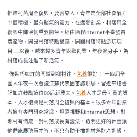
村
落
推進村落周全復興，要害靠人。青年是全部社會氣力
財
產
中最積極、最有賭氣的氣力，在返鄉創業、村落周全
復
復興中飾演側重要腳色。經由過程internet平臺發賣
興
注
農產物，開設村落特點餐廳，開闢村落特點游玩項
進
目……以後，越來越多青年返鄉創業，年夜顯身手，為
人
才
村落成長注進了新活氣。
死
水
“像魏巧如許的同道到鄉村往，
包養
很好！”十四屆全
甜
心
國人年夜一次會議江蘇代表團審議現場，習近平總書
寶
記如許鼓勵這位80后新農夫。
包養
人才是最可貴的資
物
查
本，人才復興是村落周全復興的基本。很多青年創業
包
者擁有專門研究常識、坦蕩視野和internet思想，對
養
網
鄉村有情感，對村落成長有設法，發明更好的舞臺讓
_
他們施展聰慧才智，不只有助于推進村落財產進級，
中