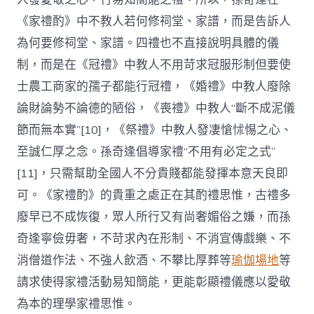
《家禮酌》中不教人若何修祠堂、家譜，而是告訴人
為何要修祠堂、家譜。四禮也不直接說明具體的儀
制，而是在《冠禮》中教人不用苛求冠服形制但要使
士農工商家的孺子都能行冠禮，《婚禮》中教人廢除
論財論勢不論德的陋俗，《喪禮》中教人“斷不成泥儀
節而無本實”[10]，《祭禮》中教人發凄愴怵惕之心、
至誠仁厚之念。孫奇逢倡導家禮“不用有必定之式”
[11]，只需幫助全國人不分貴賤都能發揮本意天良即
可。《家禮酌》的貴重之處正在其酌禮思惟，古禮多
廢早已不成恢復，眾人所行又有尚奢媚俗之嫌，而孫
奇逢寧儉毋奢，不苛求內在形制、不消宣傳戲樂、不
消僧道作法、不強人飲酒、不攀比厚葬等
瑜伽場地
等
請求使得家禮活動易知簡能，更能彰顯禮儀應以愛敬
為本的理學家禮思惟。