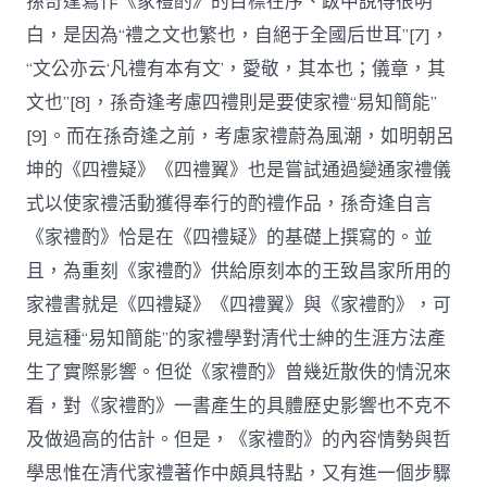
孫奇逢寫作《家禮酌》的目標在序、跋中說得很明
白，是因為“禮之文也繁也，自絕于全國后世耳”[7]，
“文公亦云‘凡禮有本有文’，愛敬，其本也；儀章，其
文也”[8]，孫奇逢考慮四禮則是要使家禮“易知簡能”
[9]。而在孫奇逢之前，考慮家禮蔚為風潮，如明朝呂
坤的《四禮疑》《四禮翼》也是嘗試通過變通家禮儀
式以使家禮活動獲得奉行的酌禮作品，孫奇逢自言
《家禮酌》恰是在《四禮疑》的基礎上撰寫的。並
且，為重刻《家禮酌》供給原刻本的王致昌家所用的
家禮書就是《四禮疑》《四禮翼》與《家禮酌》，可
見這種“易知簡能”的家禮學對清代士紳的生涯方法產
生了實際影響。但從《家禮酌》曾幾近散佚的情況來
看，對《家禮酌》一書產生的具體歷史影響也不克不
及做過高的估計。但是，《家禮酌》的內容情勢與哲
學思惟在清代家禮著作中頗具特點，又有進一個步驟