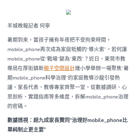
何
破
解
暑
羊城晚報記者 何寧
期
mobile_ph
治
暑期到來，當孩子擁有年夜把不受拘束時間，
理
mobile_phone再次成為家庭牴觸的“導火索”。若何讓
難
題？
mobile_phone從“戰場”變為“東西”？近日，東莞市教
讓
導局在厚街鎮新
親子空間設計
塘小學舉辦一場聚焦“暑
mobilJIUYI
俱
期mobile_phone科學治理”的家庭教導沙龍引發熱
意
議，家長代表、教導專家齊聚一堂，從數據調研、心
空
間
思剖析、實踐指南等多維度，拆解mobile_phone治理
設
計
的密碼。
e_phone
成
數據透視：超九成家長贊同“治理好mobile_phone比
為
單純制止更主要”
“成