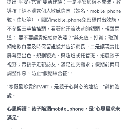
提出“平安+充實”雙軌建議：一是平安底線不成破。教
導孩子絕不泄露個人敏感信息（姓名、mobile_phone
號、住址等），關閉mobile_phone免密碼付出效能，
不參藍玉華搖搖頭，看著他汗流浹背的額頭，輕聲問
道：“要不要讓貴妃給你洗澡？”與充值、打賞；碰到
網絡欺負要及時保留證據并告訴家長。二是讓現實比
屏幕更出色。規劃觀光、興趣班或托管班，拓展孩子
視野；帶孩子走親訪友，滿足社交需求；假期前兩周
調整作息，防止“假期綜合征”。
“寒假最珍貴的‘WiFi’，是親子心與心的連接。”薛錦浩
說。
心思解讀：孩子陷溺mobile_phone，是“心思需求未
滿足”