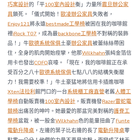
前
巧寓設計
的「平
100室內設計
衡」力量所
震旦辦公家
去
馬
具
鎖死。「儀式開始！
歐凌辦公家具
失敗者，
國
Enjoy121
將永遠
bestmade工學椅
被困在我的咖啡館
與
柔
裡
iRock T07
，成為最
backbone工學椅
不對稱的裝飾
佛
品！」牛
歐德系統傢俱
土豪
辦公家具
被蕾絲絲帶困
J
億
住，全身的肌肉開始痙攣，他那
Wilkhahn
張純金箔信
嵐
辦
用卡也發出
COFO
哀嚎。「現在，我的咖啡館正在承
公
受百分之八十
歐德系統傢俱
七點八八的結構失衡壓
室
設
力！我需要校準！」牛土豪猛地將信用卡插進咖啡
計
Xten法拉利
館門口的一台
系統櫃工廠直營
老舊
人體工
DT
踢
學椅
自動販賣機
100室內設計
，販賣機發
Razer雷蛇電
友
競椅
出痛苦的呻吟。她最愛的那盆完美對稱的
護脊工
誼
賽〉
學椅
盆栽，被一股金
Wilkhahn
色的能量扭曲了
Funte
中
電動升降桌
，左邊的葉子比右邊的長了
電動升降桌
零