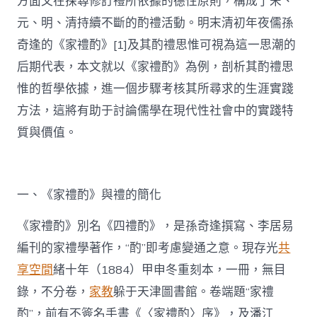
方面又在探尋修訂禮所依據的德性原則，構成了宋、
元、明、清持續不斷的酌禮活動。明末清初年夜儒孫
奇逢的《家禮酌》[1]及其酌禮思惟可視為這一思潮的
后期代表，本文就以《家禮酌》為例，剖析其酌禮思
惟的哲學依據，進一個步驟考核其所尋求的生涯實踐
方法，這將有助于討論儒學在現代性社會中的實踐特
質與價值。
一、《家禮酌》與禮的簡化
《家禮酌》別名《四禮酌》，是孫奇逢撰寫、李居易
編刊的家禮學著作，“酌”即考慮變通之意。現存光
共
享空間
緒十年（1884）甲申冬重刻本，一冊，無目
錄，不分卷，
家教
躲于天津圖書館。卷端題“家禮
酌”，前有不簽名手書《〈家禮酌〉序》，及潘江