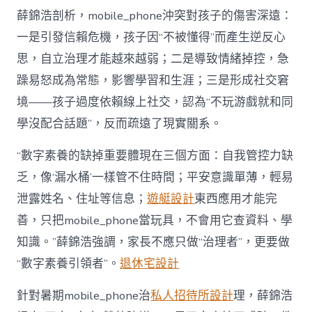
薛錦浩剖析，mobile_phone沖突對孩子的傷害深遠：
一是引發信賴危機，孩子因“不被懂得”而產生逆反心
思，自立治理才能越來越弱；二是導致情緒掉控，急
躁易怒成為常態，影響學習和生涯；三是形成社交窘
境——孩子過度依賴線上社交，認為“不玩游戲就和同
學沒配合話題”，反而疏遠了現實關系。
“數字素養的缺掉重要體現在三個方面：自我管控力缺
乏，像‘漏水桶’一樣管不住時間；平安意識單薄，輕易
泄露姓名、住址等信息；
遊艇設計
東西應用才能完
善，只把mobile_phone當玩具，不會用它查資料、學
知識。”薛錦浩強調，家長不應只做“治理者”，更要做
“數字素養引領者”。
退休宅設計
針對暑期mobile_phone治
私人招待所設計
理，薛錦浩