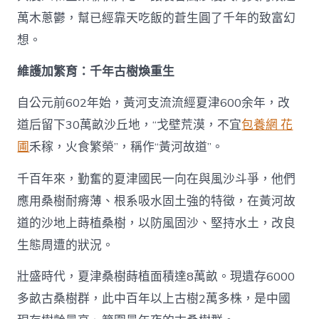
萬木蔥鬱，幫已經靠天吃飯的蒼生圓了千年的致富幻
想。
維護加繁育：千年古樹煥重生
自公元前602年始，黃河支流流經夏津600余年，改
道后留下30萬畝沙丘地，“戈壁荒漠，不宜
包養網 花
圃
禾稼，火食繁榮”，稱作“黃河故道”。
千百年來，勤奮的夏津國民一向在與風沙斗爭，他們
應用桑樹耐瘠薄、根系吸水固土強的特徵，在黃河故
道的沙地上蒔植桑樹，以防風固沙、堅持水土，改良
生態周遭的狀況。
壯盛時代，夏津桑樹蒔植面積達8萬畝。現遺存6000
多畝古桑樹群，此中百年以上古樹2萬多株，是中國