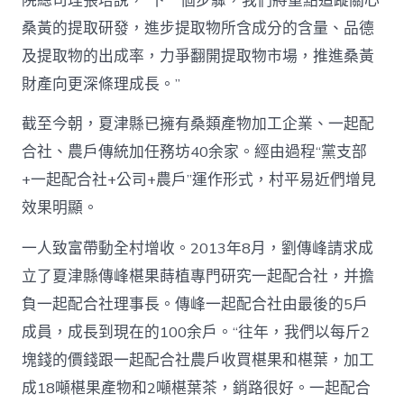
院總司理張培說，“下一個步驟，我們將重點追蹤關心
桑黃的提取研發，進步提取物所含成分的含量、品德
及提取物的出成率，力爭翻開提取物市場，推進桑黃
財產向更深條理成長。”
截至今朝，夏津縣已擁有桑類產物加工企業、一起配
合社、農戶傳統加任務坊40余家。經由過程“黨支部
+一起配合社+公司+農戶”運作形式，村平易近們增見
效果明顯。
一人致富帶動全村增收。2013年8月，劉傳峰請求成
立了夏津縣傳峰椹果蒔植專門研究一起配合社，并擔
負一起配合社理事長。傳峰一起配合社由最後的5戶
成員，成長到現在的100余戶。“往年，我們以每斤2
塊錢的價錢跟一起配合社農戶收買椹果和椹葉，加工
成18噸椹果產物和2噸椹葉茶，銷路很好。一起配合