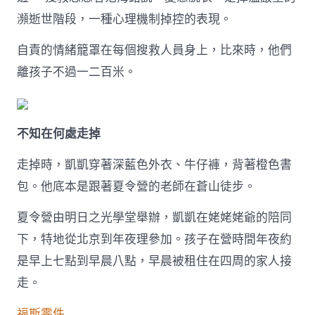
子
瀕逝世階段，一種心理機制掉控的表現。
的
五
自責的情緒籠罩在每個搜救人員身上，比來時，他們
天〉
中
離孩子不過一二百米。
不知在何處走掉
走掉時，凱凱穿著深藍色外衣、牛仔褲，背著橙色書
包。他底本是跟著夏令營的老師在蒼山徒步。
夏令營由明日之光學堂舉辦，凱凱在姥姥姥爺的陪同
下，特地從北京到年夜理參加。孩子在營時間年夜約
是早上七點到早晨八點，早晨被租住在四周的家人接
走。
福斯零件