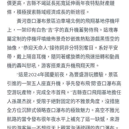
價更高，吉縣不竭延長拓寬延伸兩年夜特點財產鏈
條，積極摸索縣域經濟成長的新途徑。
黃河壺口瀑布景區泊車場北側的飛翔基地停機坪
上，一架印有白色“吉”字的直升機蓄勢待飛。這塊專
屬定制的停機坪噴繪佈景奇妙嵌進熱點游戲黑悟空的
抽像，“恭迎天命人”接待詞非分特別奪目。系好平安
帶，戴上隔音耳機，隨同著螺旋槳的飛速扭轉和動員
機的轟叫怒吼，游客搭乘直升機飛翔天際。
“這是2024年國慶前夜，為豐盛游玩體驗，景區
引進的一架五人座直升機，爭先發布飛‘閱’壺口瀑布高
空游玩產物，完成全市首飛。”吉縣壺口飛翔基地擔任
人孫晟杰說，受限于絕對固定的不雅景角度，沒措施
全方位沉醉式領略壺口瀑布的極致魅力。高空不雅光
航路的當令發布很年夜水平上補充了這一缺憾，來游
玩的游客無一不想從天上觀賞洶涌磅礴的壺口瀑布。