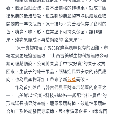
蘋果是吉縣的支柱財產，精挑細選后，外形不雅
觀、個頭鉅細紛歧、賣不出價格的非標果，就成了困
擾果農的最浩劫題，也是制約農產物市場供給及產物
開闢的一年夜瓶頸。凍干技巧，完善地保存了食材的
色、噴鼻、味、形，在常溫下可持久保留，讓非標
果、殘次果釀成不再愁銷路的“金果果”。
“凍干食物處理了食品保鮮與風味保存的困難，市
場遠景更是遼闊無垠。”山西吉美鮮生物科技無限公司
總司理趙鵬說，公司將果農手中“欠好賣”的果子收買
回來，生孩子的凍干果品，既逢迎民眾安康的花費趨
向，也為農產物深加工帶來了新
包養
衝破。
作為首批落戶吉縣古代農業財產示范區的企業之
一，吉美鮮以“公司+科技+基地+一起配合社+農戶”的
形式延長蘋果財產鏈，籠罩果蔬蒔植、效能性果蔬綜
合加工及終端發賣等環節，與4家蘋果企業、3家專門