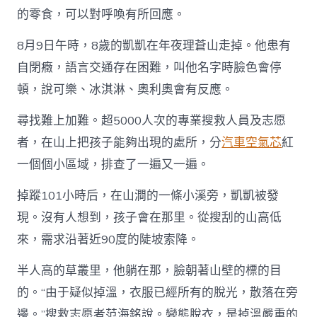
子
的零食，可以對呼喚有所回應。
不
過
一
8月9日午時，8歲的凱凱在年夜理蒼山走掉。他患有
二
自閉癥，語言交通存在困難，叫他名字時臉色會停
百
米”，
頓，說可樂、冰淇淋、奧利奧會有反應。
尋
找
尋找難上加難。超5000人次的專業搜救人員及志愿
OSDER
奧
者，在山上把孩子能夠出現的處所，分
汽車空氣芯
紅
斯
一個個小區域，排查了一遍又一遍。
德
台
掉蹤101小時后，在山澗的一條小溪旁，凱凱被發
北
汽
現。沒有人想到，孩子會在那里。從搜刮的山高低
車
來，需求沿著近90度的陡坡索降。
走
掉
自
半人高的草叢里，他躺在那，臉朝著山壁的標的目
閉
的。“由于疑似掉溫，衣服已經所有的脫光，散落在旁
癥
孩
邊。”搜救志愿者范海銘說。變態脫衣，是掉溫嚴重的