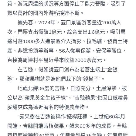
質、游玩周遭的狀況等方面停止了鼎力晉陞，吸引了
數以萬計的國內外游客接連不斷。
據先容，2024年，壺口景區游客量近200萬人
次，門票支出衝破1億元，綜合支出1.6億元，吸引周
邊村落1000多人進景區介入攝影、拉毛驢、發賣土特
產、非遺扮演等辦事，56人從事保潔、安保等職位，
直接為周邊村平易近帶來收益2000余萬元。
在吉縣，假如說壺口瀑布為老蒼生端上“金飯
碗”，那蘋果樹就是為他們栽下的“錢樹子”。
地處北緯36度的吉縣，日照充分，土層深摯，被
公以為“蘋果黃金生孩子線”。“吉縣蘋果”也因口感噴鼻
脆甜爽成為遠近著名的特優農產物。
“蘋果樹在吉縣被稱作‘鐵桿莊稼’。上世紀60年月
開端，吉縣開端蒔植蘋果，顛末60多年的成長，全縣
蒔植面積跨越30萬畝，年產量到達25萬噸，年產值衝