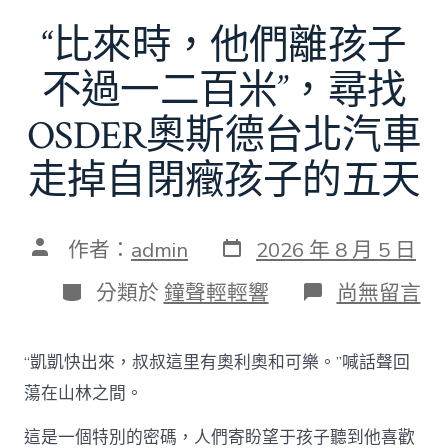
“比來時，他們離孩子
不過一二百米”，尋找
OSDER奧斯德台北汽車
走掉自閉癥孩子的五天
發
文
作者：
admin
2026 年 8 月 5 日
表
章
日
作
分
在
分類於
鐘聲輕輕響
尚無留言
期
者
類
〈“比
來
時，
“凱凱快出來，叔叔這里有奧利奧和可樂。”喊話聲回
他
們
蕩在山林之間。
離
孩
這是一個特別的密碼，人們寄盼望于孩子聽到他喜歡