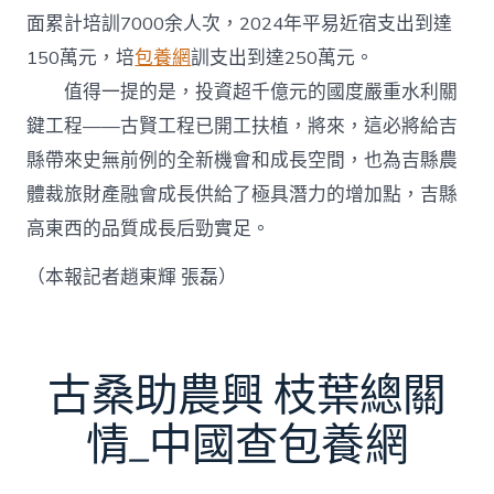
面累計培訓7000余人次，2024年平易近宿支出到達
150萬元，培
包養網
訓支出到達250萬元。
值得一提的是，投資超千億元的國度嚴重水利關
鍵工程——古賢工程已開工扶植，將來，這必將給吉
縣帶來史無前例的全新機會和成長空間，也為吉縣農
體裁旅財產融會成長供給了極具潛力的增加點，吉縣
高東西的品質成長后勁實足。
（本報記者趙東輝 張磊）
古桑助農興 枝葉總關
情_中國查包養網