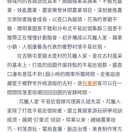
縣域內的各類游玩資本，開闢蘋果采摘業、不雅光農
業、效能農業、農家樂等休閑農業項目，深刻推進農
文旅財產融會成長。以壺口為龍頭，花海的景觀不
雅、聰明果園景不雅和分布式平易近宿集群三個景不
雅帶正在慢慢計劃融會，初步構成以芃籬人家、蘋果
小鎮、人祖康養為代表的奢野村落平易近宿。
在吉縣屯里鎮太度村的芃籬人家，是在古村風采
的基本上，打造的田園作風特點的平易近宿群，據壺
口瀑布景區不到1個小時的開車所需時間。走進這座
藏匿于鄉野世外桃源般的古村，游
包養網
客可以在一
間間院落里咀嚼回回田園的安靜時間。
“芃籬人家”平易近宿總司理蔣久斌先容，芃籬人
家除了打造平易近宿財產，還立異摸索游玩研學培訓
經濟，展開“訂單式”培訓。停業以來，繚繞農業技
巧、村落游玩、電商直播、飯店治理、美食制作等方