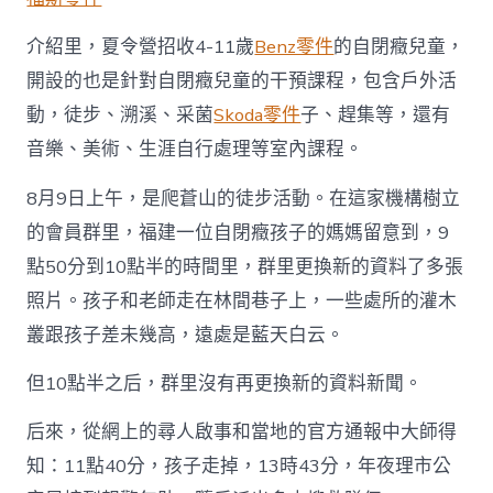
介紹里，夏令營招收4-11歲
Benz零件
的自閉癥兒童，
開設的也是針對自閉癥兒童的干預課程，包含戶外活
動，徒步、溯溪、采菌
Skoda零件
子、趕集等，還有
音樂、美術、生涯自行處理等室內課程。
8月9日上午，是爬蒼山的徒步活動。在這家機構樹立
的會員群里，福建一位自閉癥孩子的媽媽留意到，9
點50分到10點半的時間里，群里更換新的資料了多張
照片。孩子和老師走在林間巷子上，一些處所的灌木
叢跟孩子差未幾高，遠處是藍天白云。
但10點半之后，群里沒有再更換新的資料新聞。
后來，從網上的尋人啟事和當地的官方通報中大師得
知：11點40分，孩子走掉，13時43分，年夜理市公