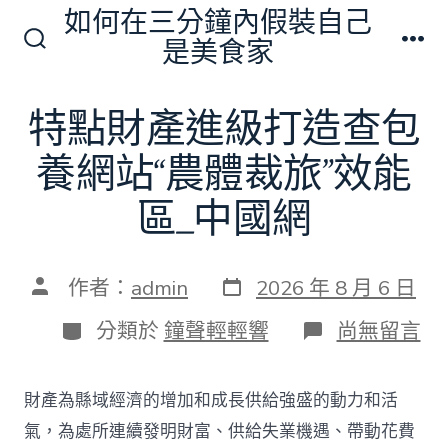
跳
如何在三分鐘內假裝自己
至
是美食家
搜
選
主
尋
單
切
要
特點財產進級打造查包
換
內
開
關
養網站“農體裁旅”效能
容
區_中國網
發
文
作者：
admin
2026 年 8 月 6 日
表
章
日
作
分
在
分類於
鐘聲輕輕響
尚無留言
期
者
類
〈特
點
財
財產為縣域經濟的增加和成長供給強盛的動力和活
產
進
氣，為處所連續發明財富、供給失業機遇、帶動花費