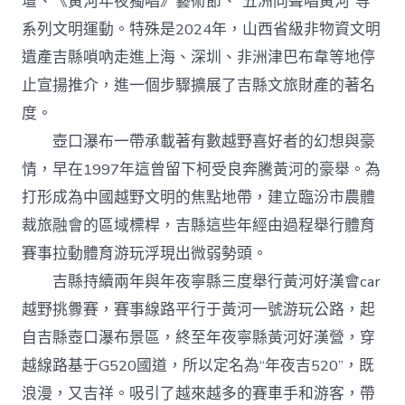
壇、《黃河年夜獨唱》藝術節、“五洲同聲唱黃河”等
系列文明運動。特殊是2024年，山西省級非物資文明
遺產吉縣嗩吶走進上海、深圳、非洲津巴布韋等地停
止宣揚推介，進一個步驟擴展了吉縣文旅財產的著名
度。
壺口瀑布一帶承載著有數越野喜好者的幻想與豪
情，早在1997年這曾留下柯受良奔騰黃河的豪舉。為
打形成為中國越野文明的焦點地帶，建立臨汾市農體
裁旅融會的區域標桿，吉縣這些年經由過程舉行體育
賽事拉動體育游玩浮現出微弱勢頭。
吉縣持續兩年與年夜寧縣三度舉行黃河好漢會car
越野挑釁賽，賽事線路平行于黃河一號游玩公路，起
自吉縣壺口瀑布景區，終至年夜寧縣黃河好漢營，穿
越線路基于G520國道，所以定名為“年夜吉520”，既
浪漫，又吉祥。吸引了越來越多的賽車手和游客，帶