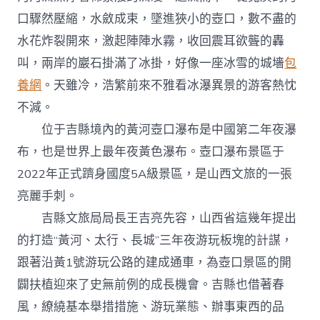
口驟然壓縮，水斂成束，墜進狹小的壺口，數不盡的
水花炸裂開來，激起陣陣水霧，收回震耳欲聾的轟
叫，兩岸的巖石掛滿了冰掛，好像一座冰雪的城墻
包
養網
。天雖冷，浩繁前來不雅看冰瀑異景的游客熱忱
不減。
位于吉縣境內的黃河壺口瀑布是中國第二年夜瀑
布，也是世界上最年夜黃色瀑布。壺口瀑布景區于
2022年正式躋身國度5A級景區，是山西文旅的一張
亮麗手刺。
吉縣文旅局局長王吉亮先容，山西省這幾年提出
的打造“黃河、太行、長城”三年夜游玩板塊的計謀，
跟著沿黃1號游玩公路的建成通車，為壺口景區的開
闢扶植迎來了史無前例的成長機會。吉縣也借著春
風，繚繞基本舉措措施、游玩業態、辦事東西的品