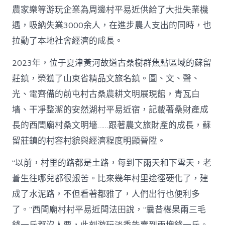
農家樂等游玩企業為周邊村平易近供給了大批失業機
遇，吸納失業3000余人，在進步農人支出的同時，也
拉動了本地社會經濟的成長。
2023年，位于夏津黃河故道古桑樹群焦點區域的蘇留
莊鎮，榮獲了山東省精品文旅名鎮。圖、文、聲、
光、電齊備的前屯村古桑農耕文明展現館，青瓦白
墻、干凈整潔的安然湖村平易近宿，記載著桑財產成
長的西閆廟村桑文明墻……跟著農文旅財產的成長，蘇
留莊鎮的村容村貌與經濟程度明顯晉陞。
“以前，村里的路都是土路，每到下雨天和下雪天，老
蒼生往哪兒都很艱苦。比來幾年村里途徑硬化了，建
成了水泥路，不但看著都雅了，人們出行也便利多
了。”西閆廟村村平易近閆法田說，“曩昔椹果兩三毛