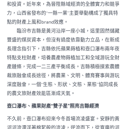
級
和投資。近年來，為晉陞縣域經濟的全體實力和競爭
打
造
力，山西省發布的“一縣一業”主要舉動構成了獨具特
查
點的財產上風和brand效應。
包
養
臨汾市吉縣是黃河沿岸一座小城，這里固然儲藏
網
豐盛的煤炭資本，但沒有過度依靠動力立品，在新成
站
“農
長理念指引下，吉縣依托蘋果蒔植和壺口瀑布兩年夜
體
裁
特點支柱財產，培養農產物蒔植加工和全域游玩全財
旅”
產鏈條，完成一二三產平衡成長。吉縣積極摸索農體
效
能
裁旅融會成長途徑，將農業、文明、體育賽事與游玩
區
深度融會，一個“生態、形狀、文態、業態”協同成長
_
中
的農文旅財產效能區漸成天氣。
國
網〉
壺口瀑布、蘋果財產“雙子星”照亮吉縣經濟
中
不久前，壺口瀑布迎來今冬首場流凌盛宴。安靜的黃
河河流漂浮著棉絮般的流凌，逆流而下，從寬廣的河