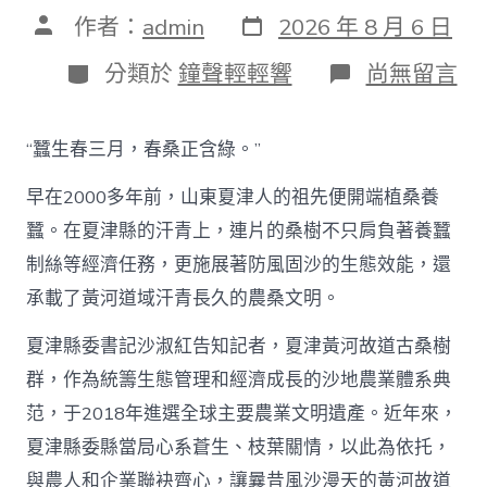
發
文
作者：
admin
2026 年 8 月 6 日
表
章
日
作
分
在
分類於
鐘聲輕輕響
尚無留言
期
者
類
〈古
桑
助
“蠶生春三月，春桑正含綠。”
農
興
早在2000多年前，山東夏津人的祖先便開端植桑養
枝
葉
蠶。在夏津縣的汗青上，連片的桑樹不只肩負著養蠶
總
制絲等經濟任務，更施展著防風固沙的生態效能，還
關
情
承載了黃河道域汗青長久的農桑文明。
_
中
夏津縣委書記沙淑紅告知記者，夏津黃河故道古桑樹
國
查
群，作為統籌生態管理和經濟成長的沙地農業體系典
包
范，于2018年進選全球主要農業文明遺產。近年來，
養
網〉
夏津縣委縣當局心系蒼生、枝葉關情，以此為依托，
中
與農人和企業聯袂齊心，讓曩昔風沙漫天的黃河故道