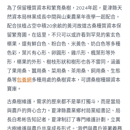
為了保留種質資本和繁育桑樹，2024年起，夏津縣天
然資本局林業成長中間與山東農業年夜學一起配合，
配合扶植占空中積20余畝的黃河故道古桑種質資本保
留繁育圃。在這里，不只可以或許看到罕見的紫玄色
椹果，還有鮮白色、粉白色、米黃色、奶白色等多種
色彩，葉片有心形、卵圓形、雞爪形、楓葉形等外
形，椹果的外形、樹枝形狀和樹形也各不雷同，涵蓋
了果用桑、蠶用桑、菜用桑、茶用桑、飼用桑、生態
桑等
包養網
多種用處的桑樹資本，可謂桑樹種類資本
寶庫。
古桑樹維護，需求的歷來都不是單打獨斗，而是當局
與農戶的齊心合力。夏津縣農業鄉村局黨組書記、局
長白希彬告知記者，夏津制訂了專門維護計劃，立異
古樹維護與農戶共享成長形式。“我們與農戶簽署義務