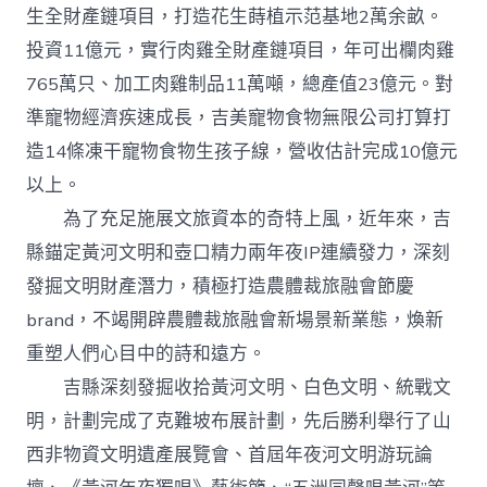
生全財產鏈項目，打造花生蒔植示范基地2萬余畝。
投資11億元，實行肉雞全財產鏈項目，年可出欄肉雞
765萬只、加工肉雞制品11萬噸，總產值23億元。對
準寵物經濟疾速成長，吉美寵物食物無限公司打算打
造14條凍干寵物食物生孩子線，營收估計完成10億元
以上。
為了充足施展文旅資本的奇特上風，近年來，吉
縣錨定黃河文明和壺口精力兩年夜IP連續發力，深刻
發掘文明財產潛力，積極打造農體裁旅融會節慶
brand，不竭開辟農體裁旅融會新場景新業態，煥新
重塑人們心目中的詩和遠方。
吉縣深刻發掘收拾黃河文明、白色文明、統戰文
明，計劃完成了克難坡布展計劃，先后勝利舉行了山
西非物資文明遺產展覽會、首屆年夜河文明游玩論