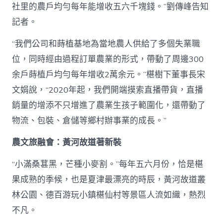
社里的農戶均勻每年能增收五六千塊錢。”劉傳峰告知
記者。
“我們公司和蒔植基地為當地農人供給了多個失業職
位，同時經由過程訂單農業的形式，帶動了周邊300
余戶蒔植戶均勻每年增收2萬余元。”椹樹下董事長宋
文娟說，“2020年起，我們開端摸索直播帶貨，直播
銷量的增添不只增進了農業生孩子範圍化，還帶動了
物流、包裝、倉儲等鄉村辦事業的成長。”
農文旅融會：黃河故道著新裝
“小滿桑葚黑，芒種小麥割。”每年五六月份，恰是椹
果成熟的季候，也是夏津最漂亮的時辰，黃河故道叢
林公園、德百游玩小鎮椹仙村等景區人流如織，熱烈
不凡。