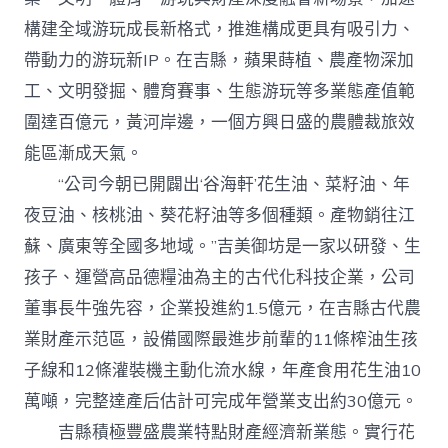
構建全域游玩成長新格式，推進構成更具有吸引力、
帶動力的游玩新IP。在吉縣，蘋果蒔植、農產物深加
工、文明發掘、體育賽事、生態游玩等多業態產值範
圍達百億元，黃河岸邊，一個方興日盛的農體裁旅效
能區漸成天氣。
“公司今朝已開闢出‘谷海軒’花生油、菜籽油、年
夜豆油、核桃油、葵花籽油等多個種類。產物銷往江
蘇、廣東等全國多地域。”吉美御坊是一家以研發、生
孩子、運營高品德糧油為主的古代化科技企業，公司
董事長牛強先容，企業投進約1.5億元，在吉縣古代農
業財產示范區，設備國際最進步前輩的11條榨油生孩
子線和12條灌裝機主動化流水線，年產食用花生油10
萬噸，完整達產后估計可完成年營業支出約30億元。
吉縣積極豐盛農業特點財產經濟新業態。實行花