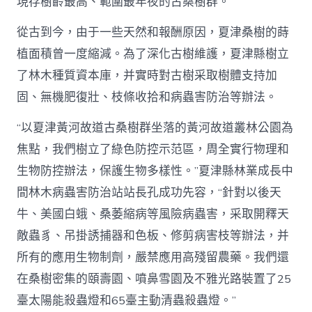
現存樹齡最高、範圍最年夜的古桑樹群。
從古到今，由于一些天然和報酬原因，夏津桑樹的蒔
植面積曾一度縮減。為了深化古樹維護，夏津縣樹立
了林木種質資本庫，并實時對古樹采取樹體支持加
固、無機肥復壯、枝條收拾和病蟲害防治等辦法。
“以夏津黃河故道古桑樹群坐落的黃河故道叢林公園為
焦點，我們樹立了綠色防控示范區，周全實行物理和
生物防控辦法，保護生物多樣性。”夏津縣林業成長中
間林木病蟲害防治站站長孔成功先容，“針對以後天
牛、美國白蛾、桑萎縮病等風險病蟲害，采取開釋天
敵蟲豸、吊掛誘捕器和色板、修剪病害枝等辦法，并
所有的應用生物制劑，嚴禁應用高殘留農藥。我們還
在桑樹密集的頤壽園、噴鼻雪園及不雅光路裝置了25
臺太陽能殺蟲燈和65臺主動清蟲殺蟲燈。”