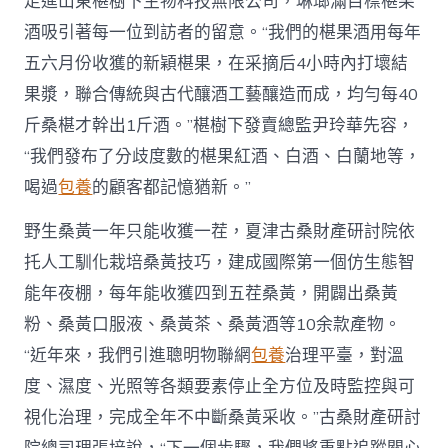
走進山東椹樹下生物科技無限公司，琳瑯滿目標椹果
酒吸引著每一位到訪者的留意。“我們的椹果酒用每年
五六月份收獲的新穎椹果，在采摘后4小時內打壞結
果漿，聯合傳統與古代釀酒工藝釀造而成，均勻每40
斤桑椹才幹出1斤酒。”椹樹下發賣總監尹玲華先容，
“我們發布了分歧度數的椹果紅酒、白酒、白蘭地等，
喝過
包養
的顧客都記憶猶新。”
野生桑黃一年只能收獲一茬，夏津古桑財產研討院依
托人工馴化栽培桑黃技巧，建成國際第一個仿生態智
能年夜棚，每年能收獲四到五茬桑黃，開闢出桑黃
粉、桑黃口服液、桑黃茶、桑黃酒等10余款產物。
“近年來，我們引進聰明物聯網
包養
治理平臺，對溫
度、濕度、光照等各類要素停止全方位及時監控與可
視化治理，完成全年不中斷桑黃采收。”古桑財產研討