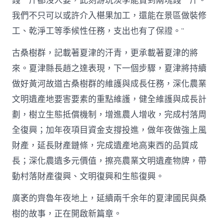
錢一斤都沒人要，此刻游玩淡季能賣到兩塊錢一斤。
我們不只可以或許介入椹果加工，還能在景區做裝修
工、乾淨工等季候性任務，支出也有了保證。”
古桑樹群，記載著夏津的汗青，更承載著夏津的將
來。夏津縣長趙之達表現，下一個步驟，夏津將持續
做好黃河故道古桑樹群的維護與成長任務，深化農業
文明遺產地要害要素的重點維護，健全維護與成長計
劃，樹立生態抵償機制，增進農人增收，完成村落周
全復興；加年夜項目資金支撐投進，做年夜做強上風
財產，延長財產鏈條，完成遺產地高東西的品質成
長；深化農遺多元價值，擦亮農業文明遺產物牌，帶
動村落財產復興、文明復興和生態復興。
廣袤的齊魯年夜地上，延續兩千余年的夏津國民與桑
樹的故事，正在開啟新篇章。