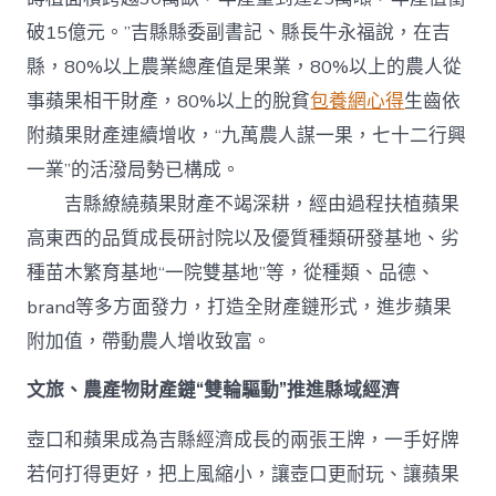
破15億元。”吉縣縣委副書記、縣長牛永福說，在吉
縣，80%以上農業總產值是果業，80%以上的農人從
事蘋果相干財產，80%以上的脫貧
包養網心得
生齒依
附蘋果財產連續增收，“九萬農人謀一果，七十二行興
一業”的活潑局勢已構成。
吉縣繚繞蘋果財產不竭深耕，經由過程扶植蘋果
高東西的品質成長研討院以及優質種類研發基地、劣
種苗木繁育基地“一院雙基地”等，從種類、品德、
brand等多方面發力，打造全財產鏈形式，進步蘋果
附加值，帶動農人增收致富。
文旅、農產物財產鏈“雙輪驅動”推進縣域經濟
壺口和蘋果成為吉縣經濟成長的兩張王牌，一手好牌
若何打得更好，把上風縮小，讓壺口更耐玩、讓蘋果