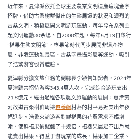
近年來，夏津縣依托全球主要農業文明遺產這塊金字
招牌，借助古桑樹群傑出的生態周遭的狀況和濃烈的
古桑文明，積極展開文明游玩運動，每年發布系列主
題文明運動30余場。自2008年起，每年5月19日舉行
“椹果生態文明節”，椹果節時代同步展開非遺產物
展、非遺運動進景區、古桑字畫攝影展等運動，吸引
了浩繁游客觀賞體驗。
夏津縣分擔文旅任務的副縣長李穎告知記者，2024年
夏津縣共招待游客343.4萬人次，完成綜合游玩支出
21.8億元。經由過程各項農文旅運動的展開，夏津黃
河故道古桑樹群周邊
包養網
村落的村平易近支出年夜
幅進步。浩繁來訪游客對鮮椹果的花費需求不竭增
添，使鮮椹果價錢翻了十幾倍，椹樹果農足不出戶就
能賣出椹果。得益于游玩業的成長，椹果加工企業、