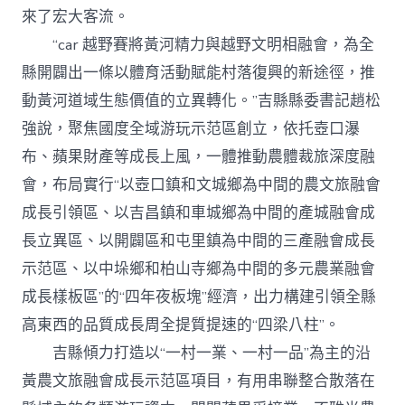
來了宏大客流。
“car 越野賽將黃河精力與越野文明相融會，為全
縣開闢出一條以體育活動賦能村落復興的新途徑，推
動黃河道域生態價值的立異轉化。”吉縣縣委書記趙松
強說，聚焦國度全域游玩示范區創立，依托壺口瀑
布、蘋果財產等成長上風，一體推動農體裁旅深度融
會，布局實行“以壺口鎮和文城鄉為中間的農文旅融會
成長引領區、以吉昌鎮和車城鄉為中間的產城融會成
長立異區、以開闢區和屯里鎮為中間的三產融會成長
示范區、以中垛鄉和柏山寺鄉為中間的多元農業融會
成長樣板區”的“四年夜板塊”經濟，出力構建引領全縣
高東西的品質成長周全提質提速的“四梁八柱”。
吉縣傾力打造以“一村一業、一村一品”為主的沿
黃農文旅融會成長示范區項目，有用串聯整合散落在