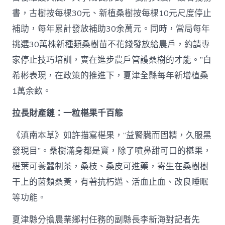
書，古樹按每棵30元、新植桑樹按每棵10元尺度停止
補助，每年累計發放補助30余萬元。同時，當局每年
挑選30萬株新種類桑樹苗不花錢發放給農戶，約請專
家停止技巧培訓，實在進步農戶管護桑樹的才能。”白
希彬表現，在政策的推進下，夏津全縣每年新增植桑
1萬余畝。
拉長財產鏈：一粒椹果千百態
《滇南本草》如許描寫椹果，“益腎臟而固精，久服黑
發現目”。桑樹滿身都是寶，除了噴鼻甜可口的椹果，
椹葉可養蠶制茶，桑枝、桑皮可進藥，寄生在桑樹樹
干上的菌類桑黃，有著抗朽邁、活血止血、改良睡眠
等功能。
夏津縣分擔農業鄉村任務的副縣長李新海對記者先