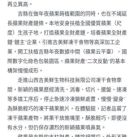
再立異高。
吉縣在做年夜蘋果蒔植範圍的同時，也在不竭延
長蘋果財產鏈條。本地安身扶植全國優質蘋果（尺
度）生孩子地，打造蘋果全財產鏈，培養蘋果全財產
鏈“鏈主”企業，引進吉美鮮凍干食物等高深加工企
業，開工扶植吉縣年夜數據中間（蘋果云平臺）、國
際數字化綠色包裝園區，蘋果財產“二次反動”的基本
構架慢慢成形。
走進山西吉美鮮生物科技無限公司凍干食物車
間，新穎的蘋果歷經清洗、消毒、切片、擺盤、速凍
等多道工序后，停止急速冷凍鎖鮮處置，慢慢“變身”
為酥脆輕巧的凍干蘋果脆片。在體驗館，記者品嘗了
凍干蘋果產物，將果干放進嘴里，酥脆輕巧，即便沒
有水分，但仍保存濃烈的新穎蘋果噴鼻氣。