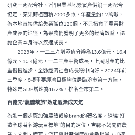
研究一起配合社、7個果業基地簽署產供銷一起配合
協定，蘋果蒔植面積7000多畝，年產量約1.2萬噸，
為本地直接供給失業職位120個，不只拓寬了農業財
產成長的途徑，為果農們發明了更多的經濟效益，還
讓企業本身得以疾速成長。
2023年，一二三產增添值分辨為13.6億元、16.4
億元、10.4億元，一二三產平衡成長，上風財產的比
重慢慢進步，全縣經濟社會成長穩中向好。2024年前
三季度，8項重要經濟目標均位居臨汾市第一方陣，
特殊是GDP增速為16.2%，排名全市第二。
百億元“農體裁旅”效能區漸成天氣
為進一個步驟加強農體裁旅brand的著名度，繚繞“打
造全球著名游玩目標地”的目的定位，吉縣不竭開辟農
業、文明、體育、游玩與財產深度融會新場景，加速