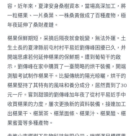
容，近年來，夏津安身桑樹資本，當場高深加工，將
一粒椹果、一片桑葉、一株桑黃做成了百種產物，極
年夜延伸了桑財產鏈。
椹果保鮮期短，采摘后隔夜就會蛻變，無法外運。土
生土長的夏津縣前屯村村平易近劉傳峰困擾已久，并
開端思慮若何延伸椹果的保鮮期。遭到葡萄干的啟
示，劉傳峰在家中購買了一臺簡略的烘干裝備，開端
測驗考試制作椹果干。比擬傳統的陽光晾曬，烘干的
椹果堅持了其特有的風味和養分成分，居然賣到了30
元一斤。嘗到甜頭的劉傳峰加年夜了從村平易近手中
收買椹果的力度，屢次更換新的資料裝備，接連加工
出椹果干、椹葉茶、椹葉面條、椹果汁、椹果醋、椹
果蜜膏等多種產物。