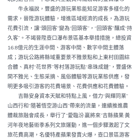
牛永福說，豐盛的游玩業態能知足游客多樣化的
需求，晉陞游玩體驗，增進區域經濟的成長，為游玩
花費引流，讓“頭回客”變為“回頭客”，“回頭客”釀成“持
久客”。不竭晉陞壺口瀑布景區基本舉措措施，總投資
16.8億元的生涯中間、游客中間、數字中間主體落
成；游玩公路將縣域重要景不雅景點和上東村田園綜
合體、真村“花世界”等村落游玩點“串珠成鏈”，豐盛休
閑不雅光、生態采摘、風俗體驗等游玩業態供應，發
明更多吸引游客的花費場景、花費供應和花費體驗。
吉縣安身資本天賦和特點上風，借力“與輝同業”
山西行和“隨著悟空游山西”帶來的流量，連續推進農
體裁旅融會成長，舉行了“愛臨汾·贏將來”吉縣蘋果·黃
河年夜地藝術季系列文旅運動，進一個步驟激起了文
旅花費高潮，名優特產蘋果發賣火爆，壺口景區游客