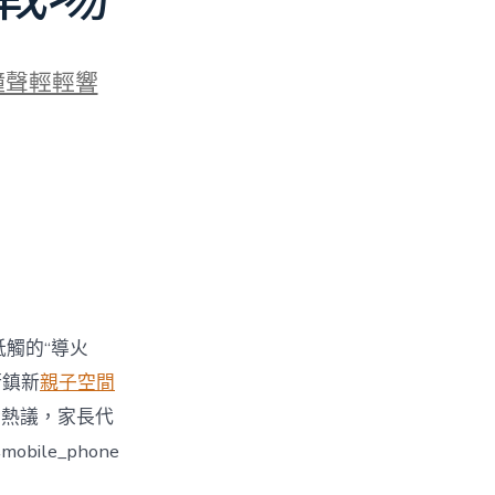
鐘聲輕輕響
牴觸的“導火
街鎮新
親子空間
引發熱議，家長代
le_phone