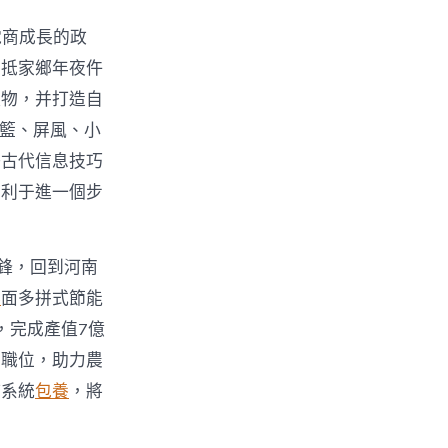
電商成長的政
回抵家鄉年夜仵
產物，并打造自
吊籃、屏風、小
好古代信息技巧
有利于進一個步
鋒，回到河南
舉
面多拼式節能
，完成產值7億
業職位，助力農
持系統
包養
，將