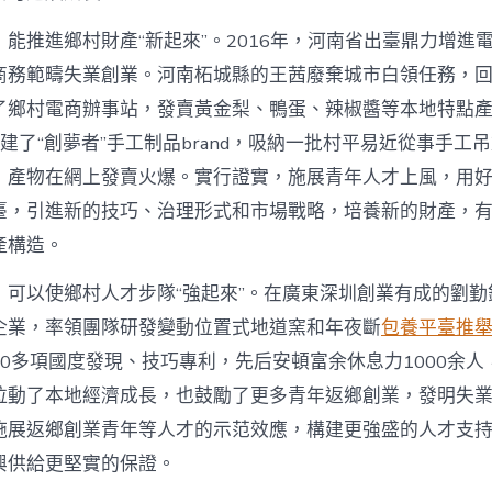
能推進鄉村財產“新起來”。2016年，河南省出臺鼎力增進
商務範疇失業創業。河南柘城縣的王茜廢棄城市白領任務，
了鄉村電商辦事站，發賣黃金梨、鴨蛋、辣椒醬等本地特點
她創建了“創夢者”手工制品brand，吸納一批村平易近從事手工
，產物在網上發賣火爆。實行證實，施展青年人才上風，用
臺，引進新的技巧、治理形式和市場戰略，培養新的財產，
產構造。
，可以使鄉村人才步隊“強起來”。在廣東深圳創業有成的劉勤
企業，率領團隊研發變動位置式地道窯和年夜斷
包養平臺推
0多項國度發現、技巧專利，先后安頓富余休息力1000余人
拉動了本地經濟成長，也鼓勵了更多青年返鄉創業，發明失
施展返鄉創業青年等人才的示范效應，構建更強盛的人才支
興供給更堅實的保證。