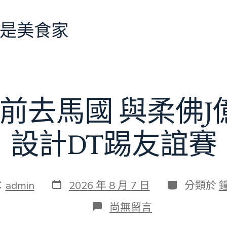
是美食家
前去馬國 與柔佛
設計DT踢友誼賽
發
分
：
admin
2026 年 8 月 7 日
分類於
表
類
日
在
尚無留言
期
〈切
爾