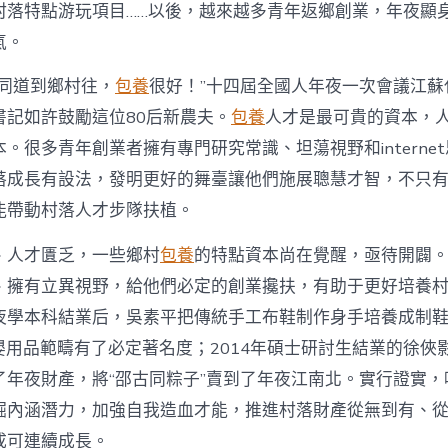
注
村落特點游玩項目……以後，越來越多青年返鄉創業，年夜顯
進
人
氣。
才
死
的同道到鄉村往，
包養
很好！”十四屆全國人年夜一次會議江蘇
水
書記如許鼓勵這位80后新農夫。
包養
人才是最可貴的資本，
甜
心
。很多青年創業者擁有專門研究常識、坦蕩視野和interne
寶
落成長有設法，發明更好的舞臺讓他們施展聰慧才智，不只
物
查
能帶動村落人才步隊扶植。
包
養
、人才匱乏，一些鄉村
包養
的特點資本尚在覺醒，亟待開闢
網
_
、擁有立異視野，給他們必定的創業攙扶，有助于更好培養
中
夜學本科結業后，吳素平把傳統手工布鞋制作身手培養成制鞋
國
網〉
在母嬰用品範疇有了必定著名度；2014年碩士研討生結業的徐
中
了年夜財產，將“邵古同粽子”賣到了年夜江南北。實行證實，
掘內涵潛力，加強自我造血才能，推進村落財產從無到有、
成可連續成長。