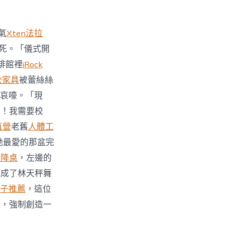
氣
Xten法拉
死。「儀式開
啡館裡
iRock
公家具
被蕾絲絲
哀嚎。「現
力！我需要校
直營
老舊
人體工
她最愛的那盆完
升降桌
，左邊的
變成了林天秤舞
子推薦
，這位
式，強制創造一