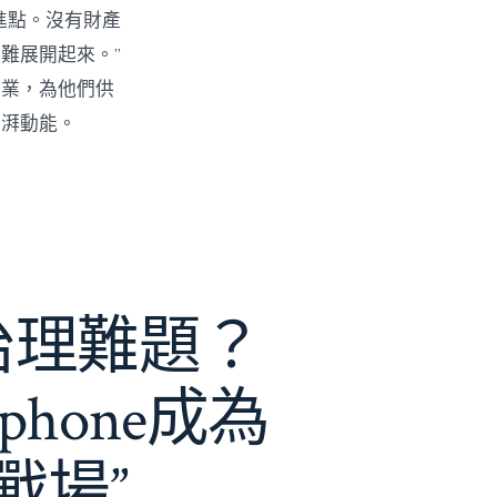
進點。沒有財產
難展開起來。”
創業，為他們供
彭湃動能。
e治理難題？
phone成為
戰場”