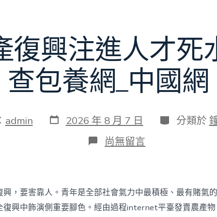
賽〉
中
產復興注進人才死
查包養網_中國網
發
分
：
admin
2026 年 8 月 7 日
分類於
表
類
日
在
尚無留言
期
〈為
村
落
財
產
復興，要害靠人。青年是全部社會氣力中最積極、最有賭氣
復
興
復興中飾演側重要腳色。經由過程internet平臺發賣農產