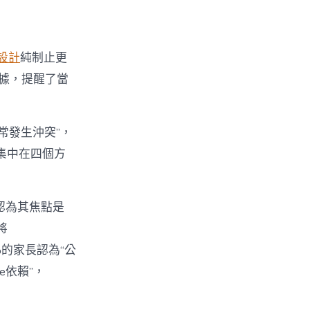
設計
純制止更
數據，提醒了當
經常發生沖突”，
集中在四個方
%認為其焦點是
將
%的家長認為“公
e依賴”，