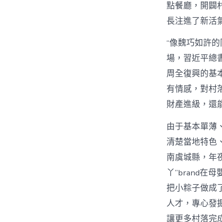
點餐廳，開闢
長注進了新活
“像魏巧如許
場，習近平總
周全復興的基本
有情感，對村
財產進級，還
由于基本單薄
清楚當地特色
南虞城縣，年
丫”brand
把小粽子做成
人才，專心發
讓更多村落完