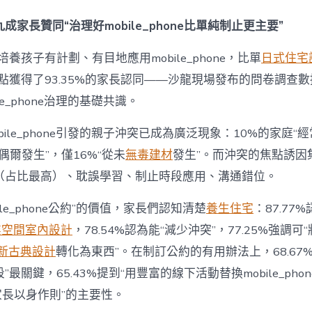
間
設
成家長贊同“治理好mobile_phone比單純制止更主要”
計
e_phone
養孩子有計劃、有目地應用mobile_phone，比單
日式住宅
成
為
點獲得了93.35%的家長認同——沙龍現場發布的問卷調查
“成
le_phone治理的基礎共識。
長
東
西”，
bile_phone引發的親子沖突已成為廣泛現象：10%的家庭“
而
“偶爾發生”，僅16%“從未
無毒建材
發生”。而沖突的焦點誘因
非
“家
（占比最高）、耽誤學習、制止時段應用、溝通錯位。
庭
戰
ile_phone公約”的價值，家長們認知清楚
養生住宅
：87.77
場”〉
中
業空間室內設計
，78.54%認為能“減少沖突”，77.25%強調可“
新古典設計
轉化為東西”。在制訂公約的有用辦法上，68.67
最關鍵，65.43%提到“用豐富的線下活動替換mobile_phon
“家長以身作則”的主要性。