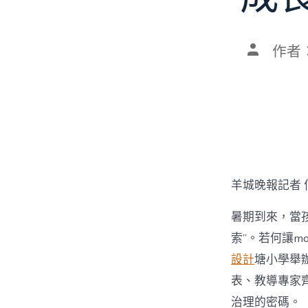
文
作者
章
作
者
羊城晚報記者 
暑期到來，當孩
索”。若何讓mo
設計
塘小學舉辦
表、教導專家齊
治理的密碼。