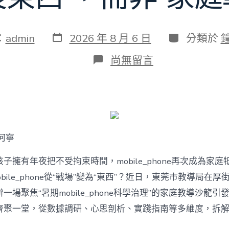
發
分
：
admin
2026 年 8 月 6 日
分類於
表
類
日
在
尚無留言
期
〈若
何
破
解
暑
期
mobile_phone
何寧
治
理
難
子擁有年夜把不受拘束時間，mobile_phone再次成為家庭
題？
bile_phone從“戰場”變為“東西”？近日，東莞市教導局在厚
讓
mobilJIUYI
一場聚焦“暑期mobile_phone科學治理”的家庭教導沙龍
俱
聚一堂，從數據調研、心思剖析、實踐指南等多維度，拆解mobi
意
空