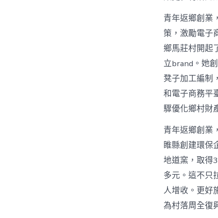
青年返鄉創業，
策，激勵電子
鄉馬莊村開起
立brand。
凳子加工編制
和電子商務平
驟優化鄉村財
青年返鄉創業
睢縣創建環保
地道窯，取得3
多元。這不只
人增收。更好
為村落周全復