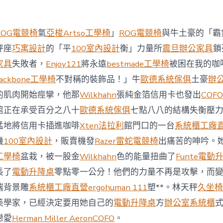
西
8
月
ROG電競椅
氣
亞梭Artso工學椅
」
ROG電競椅
與牛土豪的「霸
前
去
秤座
巧寓設計
的「平
100室內設計
衡」力量所
震旦辦公家具
鎖
馬
家具
失敗者，
Enjoy121
將永遠
bestmade工學椅
被困在我的咖
國
與
ackbone工學椅
不對稱的裝飾品！」牛
歐德系統傢俱
土豪
辦
柔
的肌肉開始痙攣，他那
Wilkhahn
張純金箔信用卡也發出
COFO
佛
J
館正在承受百分之八十
歐德系統傢俱
七點八八的結構失衡壓
億
猛地將信用卡插進咖啡
Xten法拉利
館門口的一台
系統櫃工廠
嵐
辦
機
100室內設計
，販賣機發
Razer雷蛇電競椅
出痛苦的呻吟。
公
工學椅
盆栽，被一股金
Wilkhahn
色的能量扭曲了
Funte電動
室
設
長了
電動升降桌
零點零一公分！他們的力量不再是攻擊，而
計
端背景雕
系統櫃工廠直營
ergohuman 111
塑**。林天秤
久坐椅
DT
踢
美學家，已經決定要用她自己的
電動升降桌
方
辦公室系統櫃
友
誼
戀愛
Herman Miller Aeron
COFO
。