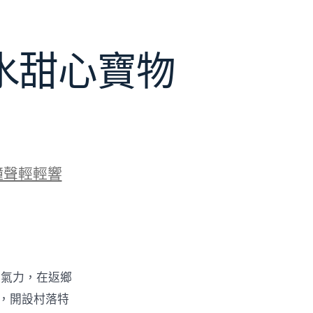
水甜心寶物
鐘聲輕輕響
的氣力，在返鄉
物，開設村落特