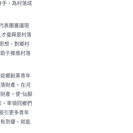
身手，為村落成
代表團審議現
人才復興是村落
t思想，對鄉村
有助于推進村落
。返鄉創業青年
村落財產。在河
財產，使“仙腳
俠影，率領同鄉們
吸引更多青年
從有到優，就能