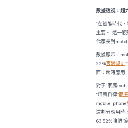
數據透視：超九
“在智能時代，培
主要。”這一觀
代家長對mobi
數據顯示，mo
32%
客變設計
面：超時應用
對于“家庭mob
“培養自律”
商
mobile_phone
道劃分應用時段”
63.52%強調