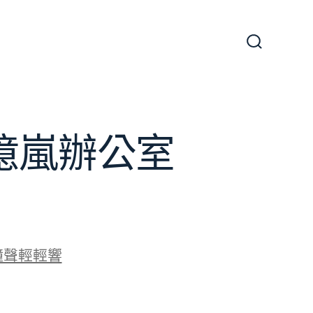
搜
尋
切
換
開
關
J億嵐辦公室
鐘聲輕輕響