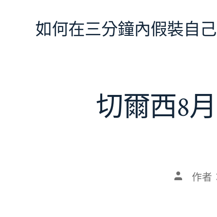
跳
至
如何在三分鐘內假裝自己
主
要
內
容
切爾西8月
文
作者
章
作
者