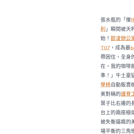
張水瓶的「傻
利
」瞬間被天
始！
歐凌辦公
T07
，成為最
b
帶困住，全身
在，我的咖啡
準！」牛土豪
學椅
自動販賣
美對稱的
護脊
葉子比右邊的
台上的兩座極
被失衡逼瘋的
場平衡的三角