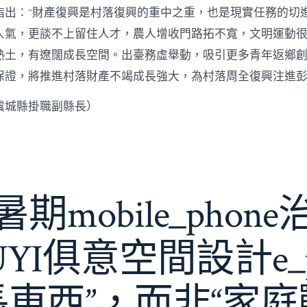
指出：“財產復興是村落復興的重中之重，也是現實任務的切
人氣，更談不上留住人才，農人增收門路拓不寬，文明運動很
熱土，有遼闊成長空間。出臺務虛舉動，吸引更多青年返鄉
保證，將推進村落財產不竭成長強大，為村落周全復興注進
虞城縣掛職副縣長）
期mobile_phon
JIUYI俱意空間設計e_
長東西”，而非“家庭