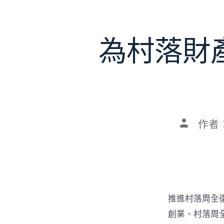
為村落財
文
作者
章
作
者
推進村落周全
創業、村落周全