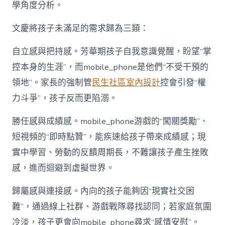
學角度分析。
文慶將孩子未滿足的需求歸為三類：
自立感與把持感。芳華期孩子自我意識覺醒，盼望“掌
控本身的生涯”，而mobile_phone是他們“不受干預的
領地”。家長的強制管
民生社區室內設計
控會引發“權
力斗爭”，孩子反而更陷溺。
勝任感與成績感。mobile_phone游戲的“闖關獎勵”、
短視頻的“即時點贊”，能疾速給孩子帶來成績感；現
實中學習、勞動的反饋周期長，不難讓孩子產生挫敗
感，進而迴避到虛擬世界。
歸屬感與連接感。內向的孩子能夠因“現實社交困
難”，通過線上社群、游戲戰隊尋找認同；若家庭氛圍
冷淡，孩子更會向mobile_phone尋求“感情安慰”。