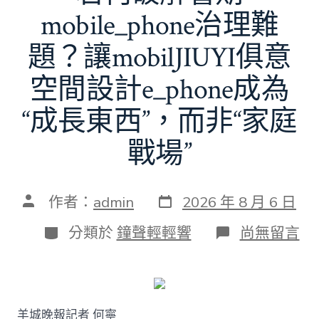
mobile_phone治理難
題？讓mobilJIUYI俱意
空間設計e_phone成為
“成長東西”，而非“家庭
戰場”
發
文
作者：
admin
2026 年 8 月 6 日
表
章
日
作
分
在
分類於
鐘聲輕輕響
尚無留言
期
者
類
〈若
何
破
解
暑
羊城晚報記者 何寧
期