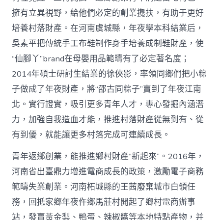
擁有立異視野，給他們必定的創業攙扶，有助于更好
培養村落財產。在河南虞城縣，年夜學本科結業后，
吳素平把傳統手工布鞋制作身手培養成制鞋財產，使
“仙腳丫”brand在母嬰用品範疇有了必定著名度；
2014年碩士研討生結業的徐俠影，率領同鄉們把小粽
子做成了年夜財產，將“邵古同粽子”賣到了年夜江南
北。實行證實，吸引更多青年人才，專心發掘內涵潛
力，加強自我造血才能，推進村落財產從無到有、從
有到優，就能讓更多村落完成可連續成長。
青年返鄉創業，能推進鄉村財產“新起來”。2016年，
河南省出臺鼎力增進電商成長的政策，激勵電子商務
範疇失業創業。河南柘城縣的王茜廢棄城市白領任
務，回抵家鄉年夜仵鄉馬莊村開起了鄉村電商辦事
站，發賣黃金梨、鴨蛋、辣椒醬等本地特點產物，并