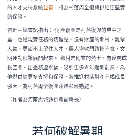
的人才支持系統
包養
，將為村落周全復興供給更堅實
的保證。
習近平總書記指出：“財產復興是村落復興的重中之
重，也是現實任務的切進點。沒有財產的鄉村，難聚
人氣，更談不上留住人才，農人增收門路拓不寬，文
明運動很難展開起來。”鄉村是創業的熱土，有遼闊成
長空間。出臺務虛舉動，吸引更多青年返鄉創業，為
他們供給更多支撐和保證，將推進村落財產不竭成長
強大，為村落周全復興注進彭湃動能。
（作者為河南虞城縣掛職副縣長）
若何破解暑期