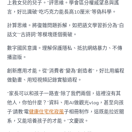
上救女兒的兒子。”評思維。學會區分權威望息與謠
言，好比識破“吃巧克力能長高10厘米”等偽科學。
計算思維。將復雜問題拆解，如把語文學習拆分為“白
話文”“古詩詞”等模塊逐個衝破。
數字國民意識。理解保護隱私、抵抗網絡暴力、不傳
播盜版。
創新應用才能。從“消費者”變為“創造者”，好比用編程
做動畫、用短視頻記錄實驗過程。
“家長可以和孩子一路查“除了我們兩個，這裡沒有其
他人，你怕什麼？”資料、用AI做觀光vlog，甚至向孩
子‘請教’電
健康住宅
侘寂風
子相冊制作，這既能拉近關
系，又能培養孩子的才能。”文慶說。