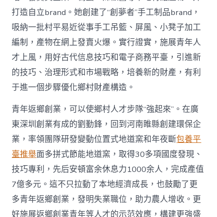
打造自立brand。她創建了“創夢者”手工制品brand，
吸納一批村平易近從事手工吊籃、屏風、小凳子加工
編制，產物在網上發賣火爆。實行證實，施展青年人
才上風，用好古代信息技巧和電子商務平臺，引進新
的技巧、治理形式和市場戰略，培養新的財產，有利
于進一個步驟優化鄉村財產構造。
青年返鄉創業，可以使鄉村人才步隊“強起來”。在廣
東深圳創業有成的劉勤鋒，回到河南睢縣創建環保企
業，率領團隊研發變動位置式地道窯和年夜斷
包養平
臺推舉
面多拼式節能地道窯，取得30多項國度發現、
技巧專利，先后安頓富余休息力1000余人，完成產值
7億多元。這不只拉動了本地經濟成長，也鼓勵了更
多青年返鄉創業，發明失業職位，助力農人增收。更
好施展返鄉創業青年等人才的示范效應，構建更強盛