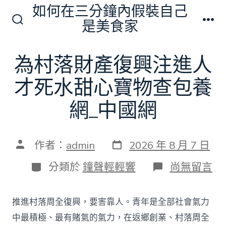
跳
如何在三分鐘內假裝自己
至
是美食家
搜
選
主
尋
單
切
要
為村落財產復興注進人
換
內
開
關
才死水甜心寶物查包養
容
網_中國網
發
文
作者：
admin
2026 年 8 月 7 日
表
章
日
作
分
在
分類於
鐘聲輕輕響
尚無留言
期
者
類
〈為
村
落
推進村落周全復興，要害靠人。青年是全部社會氣力
財
產
中最積極、最有賭氣的氣力，在返鄉創業、村落周全