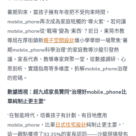
mobile_ph
治
暑期到來，當孩子擁有年夜把不受拘束時間，
理
mobile_phone再次成為家庭牴觸的“導火索”。若何讓
難
題？
mobile_phone從“戰場”變為“東西”？近日，東莞市教
讓
導局在厚街鎮新
親子空間設計
塘小學舉辦一場聚焦“暑
mobilJIUYI
俱
期mobile_phone科學治理”的家庭教導沙龍引發熱
意
議，家長代表、教導專家齊聚一堂，從數據調研、心
空
間
思剖析、實踐指南等多維度，拆解mobile_phone治理
設
計
的密碼。
e_phone
成
數據透視：超九成家長贊同“治理好mobile_phone比
為
單純制止更主要”
“成
長
東
“在智能時代，培養孩子有計劃、有目地應用
西”，
mobile_phone，比單
日式住宅設計
純制止更主要。”
而
非
這一觀點獲得了93.35%的家長認同——沙龍現場發布