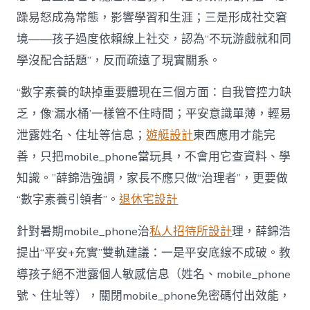
躁易怒成為常態，影響學習和生涯；三是形成社交窘
境——孩子過度依賴線上社交，認為“不玩游戲就和同
學沒配合話題”，反而疏遠了現實關系。
“數字素養的缺掉重要體現在三個方面：自我管控力缺
乏，像‘漏水桶’一樣管不住時間；平安意識單薄，輕易
泄露姓名、住址等信息；
遊艇設計
東西應用才能完
善，只把mobile_phone當玩具，不會用它查資料、學
知識。”薛錦浩強調，家長不應只做“治理者”，更要做
“數字素養引領者”。
退休宅設計
針對暑期mobile_phone治
私人招待所設計
理，薛錦浩
提出“平安+充實”雙軌建議：一是平安底線不成破。教
導孩子絕不泄露個人敏感信息（姓名、mobile_phone
號、住址等），關閉mobile_phone免密碼付出效能，