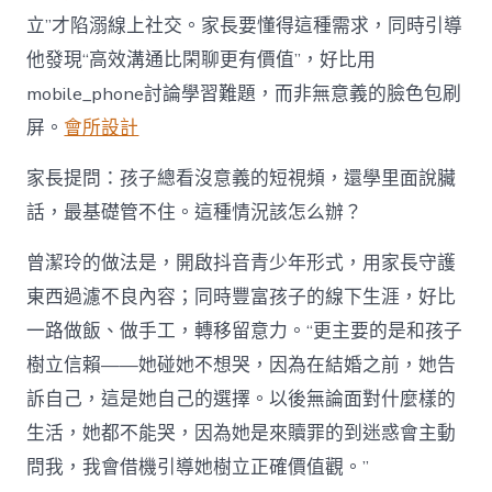
立”才陷溺線上社交。家長要懂得這種需求，同時引導
他發現“高效溝通比閑聊更有價值”，好比用
mobile_phone討論學習難題，而非無意義的臉色包刷
屏。
會所設計
家長提問：孩子總看沒意義的短視頻，還學里面說臟
話，最基礎管不住。這種情況該怎么辦？
曾潔玲的做法是，開啟抖音青少年形式，用家長守護
東西過濾不良內容；同時豐富孩子的線下生涯，好比
一路做飯、做手工，轉移留意力。“更主要的是和孩子
樹立信賴——她碰她不想哭，因為在結婚之前，她告
訴自己，這是她自己的選擇。以後無論面對什麼樣的
生活，她都不能哭，因為她是來贖罪的到迷惑會主動
問我，我會借機引導她樹立正確價值觀。”