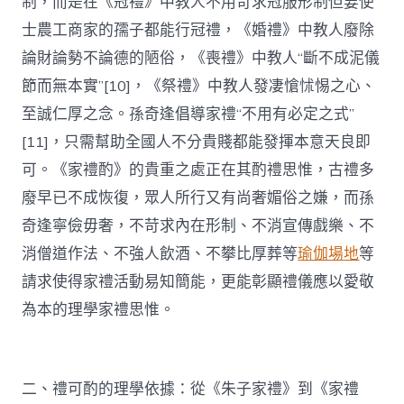
制，而是在《冠禮》中教人不用苛求冠服形制但要使
士農工商家的孺子都能行冠禮，《婚禮》中教人廢除
論財論勢不論德的陋俗，《喪禮》中教人“斷不成泥儀
節而無本實”[10]，《祭禮》中教人發凄愴怵惕之心、
至誠仁厚之念。孫奇逢倡導家禮“不用有必定之式”
[11]，只需幫助全國人不分貴賤都能發揮本意天良即
可。《家禮酌》的貴重之處正在其酌禮思惟，古禮多
廢早已不成恢復，眾人所行又有尚奢媚俗之嫌，而孫
奇逢寧儉毋奢，不苛求內在形制、不消宣傳戲樂、不
消僧道作法、不強人飲酒、不攀比厚葬等
瑜伽場地
等
請求使得家禮活動易知簡能，更能彰顯禮儀應以愛敬
為本的理學家禮思惟。
二、禮可酌的理學依據：從《朱子家禮》到《家禮