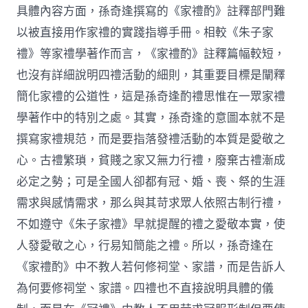
具體內容方面，孫奇逢撰寫的《家禮酌》註釋部門難
以被直接用作家禮的實踐指導手冊。相較《朱子家
禮》等家禮學著作而言，《家禮酌》註釋篇幅較短，
也沒有詳細說明四禮活動的細則，其重要目標是闡釋
簡化家禮的公道性，這是孫奇逢酌禮思惟在一眾家禮
學著作中的特別之處。其實，孫奇逢的意圖本就不是
撰寫家禮規范，而是要指落發禮活動的本質是愛敬之
心。古禮繁瑣，貧賤之家又無力行禮，廢棄古禮漸成
必定之勢；可是全國人卻都有冠、婚、喪、祭的生涯
需求與感情需求，那么與其苛求眾人依照古制行禮，
不如遵守《朱子家禮》早就提醒的禮之愛敬本實，使
人發愛敬之心，行易知簡能之禮。所以，孫奇逢在
《家禮酌》中不教人若何修祠堂、家譜，而是告訴人
為何要修祠堂、家譜。四禮也不直接說明具體的儀