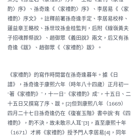
酌〉序》、孫奇逢《〈家禮酌〉序》、李居易《〈家
禮酌〉序文》。註釋前署孫奇逢手定、李居易校梓、
蘧益章王輅校、孫世玟孫金桂監判，后附《線嶺黃夫
子招魂葬祭說》、趙御眾《義田說》兩文，后又有孫
奇逢《跋》、趙御眾《〈家禮酌〉跋》。
《家禮酌》的寫作時間當在孫奇逢暮年。據《日
譜》，孫奇逢于康熙六年（時年八十四歲）正月初一
“著《家禮酌》”，十一日“《家禮酌》成”，十五日、二
十五日又撰寫了序、跋。[2]但到康熙八年（1669）
四月二十七日孫奇逢仍在《復崔玉階》書中說“有《四
禮酌》，酌不決，故未敢示人耳”[3]，直至康熙十年
（1671）才將《家禮酌》授予門人李居易[4]，同年