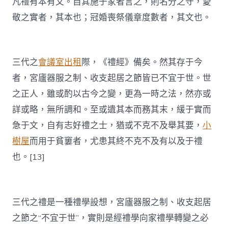
凡禮有本有文。自其施于家者言之，則名分之守，愛
敬之實者，其本也；冠婚喪祭儀章度數者，其文也。
三代之
會議室出租
際，《禮經》備矣。然其存于今
者，宮廬器服之制、收支起居之節皆已不宜于世。世
之正人，雖或酌以古今之變，更為一時之法，然亦或
詳或略，無所調和。至或遺其本而務其末，緩于實而
急于文，自有志好禮之士，猶或不克不及舉其要，
小
樹屋
而用于貧窶者，尤患其終不克不及有以及于禮
也。[13]
三代之禮是一種禮學設想，宮廬器服之制、收支起居
之節之“不宜于世”，實則是經禮學向家禮學轉變之必