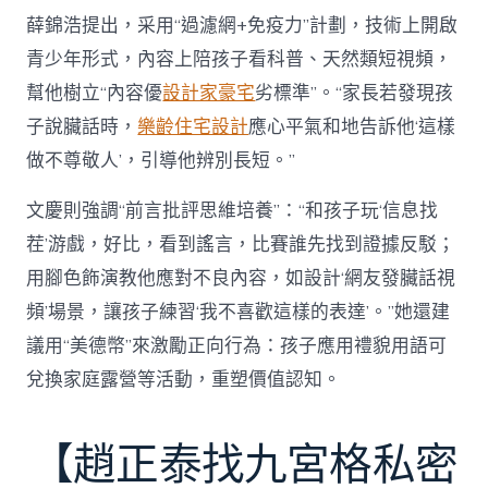
薛錦浩提出，采用“過濾網+免疫力”計劃，技術上開啟
青少年形式，內容上陪孩子看科普、天然類短視頻，
幫他樹立“內容優
設計家豪宅
劣標準”。“家長若發現孩
子說臟話時，
樂齡住宅設計
應心平氣和地告訴他‘這樣
做不尊敬人’，引導他辨別長短。”
文慶則強調“前言批評思維培養”：“和孩子玩‘信息找
茬’游戲，好比，看到謠言，比賽誰先找到證據反駁；
用腳色飾演教他應對不良內容，如設計‘網友發臟話視
頻’場景，讓孩子練習‘我不喜歡這樣的表達’。”她還建
議用“美德幣”來激勵正向行為：孩子應用禮貌用語可
兌換家庭露營等活動，重塑價值認知。
【趙正泰找九宮格私密