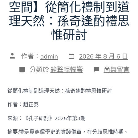
空間】從簡化禮制到道
理天然：孫奇逢酌禮思
惟研討
發
文
作者：
admin
2026 年 8 月 6 日
表
章
日
作
分
在
分類於
鐘聲輕輕響
尚無留言
期
者
類
〈【趙
正
泰
從簡化禮制到道理天然：孫奇逢酌禮思惟研討
找
九
作者：趙正泰
宮
格
私
來源：《孔子研討》2025年第3期
密
空
摘要:禮是貫穿儒學史的實踐儀章，在分歧思惟時期、
間】