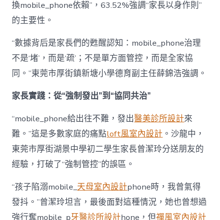
換mobile_phone依賴”，63.52%強調“家長以身作則”
的主要性。
“數據背后是家長們的甦醒認知：mobile_phone治理
不是‘堵’，而是‘疏’；不是單方面管控，而是全家協
同。”東莞市厚街鎮新塘小學德育副主任薛錦浩強調。
家長實踐：從“強制發出”到“協同共治”
“mobile_phone給出往不難，發出
醫美診所設計
來
難。”這是多數家庭的痛點
loft風室內設計
。沙龍中，
東莞市厚街湖景中學初二學生家長曾潔玲分送朋友的
經驗，打破了“強制管控”的誤區。
“孩子陷溺mobile_
天母室內設計
phone時，我曾氣得
發抖。”曾潔玲坦言，最後面對這種情況，她也曾想過
強行奪mobile_p
牙醫診所設計
hone，但
禪風室內設計