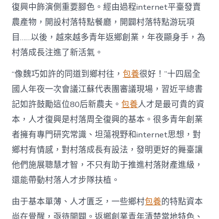
復
復興中飾演側重要腳色。經由過程internet平臺發賣
興
注
農產物，開設村落特點餐廳，開闢村落特點游玩項
進
目……以後，越來越多青年返鄉創業，年夜顯身手，為
人
才
村落成長注進了新活氣。
死
水
“像魏巧如許的同道到鄉村往，
包養
很好！”十四屆全
甜
心
國人年夜一次會議江蘇代表團審議現場，習近平總書
寶
記如許鼓勵這位80后新農夫。
包養
人才是最可貴的資
物
查
本，人才復興是村落周全復興的基本。很多青年創業
包
者擁有專門研究常識、坦蕩視野和internet思想，對
養
網
鄉村有情感，對村落成長有設法，發明更好的舞臺讓
_
他們施展聰慧才智，不只有助于推進村落財產進級，
中
國
還能帶動村落人才步隊扶植。
網〉
中
由于基本單薄、人才匱乏，一些鄉村
包養
的特點資本
尚在覺醒，亟待開闢。返鄉創業青年清楚當地特色、