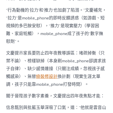
“行為動機的‘拉力’和‘推力’也加劇了陷溺。”文慶補充，
“拉力”是mobile_phone的即時反饋誘惑（如游戲、短
視頻的多巴胺安慰），“推力”是現實壓力（學習困
難、家庭牴觸），mobile_phone成了孩子的“數字撫
慰劑”。
文慶提示家長要防止四年夜教導誤區：堵疏掉衡（只
禁不論）、榜樣缺掉（本身刷mobile_phone卻請求孩
子自律）、缺少感情連接（只關注成績，忽視孩子感
觸感染）、無替
綠裝修設計
換計劃（現實生涯太單
調，孩子只能靠mobile_phone打發時間）。
關于晉陞孩子數字素養，文慶提出四年夜焦點才能：
信息甄別與批藍玉華深吸了口氣，道：“他就是雲音山