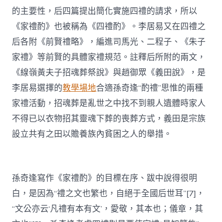
的主要性，后四篇提出簡化實施四禮的請求，所以
《家禮酌》也被稱為《四禮酌》。李居易又在四禮之
后各附《前賢禮略》，編進司馬光、二程子、《朱子
家禮》等前賢的具體家禮規范。註釋后所附的兩文，
《線嶺黃夫子招魂葬祭說》與趙御眾《義田說》，是
李居易選擇的
教學場地
合適孫奇逢“酌禮”思惟的兩種
家禮活動，招魂葬是亂世之中找不到親人遺體時家人
不得已以衣物招其靈魂下葬的喪葬方式，義田是宗族
設立共有之田以贍養族內貧困之人的舉措。
孫奇逢寫作《家禮酌》的目標在序、跋中說得很明
白，是因為“禮之文也繁也，自絕于全國后世耳”[7]，
“文公亦云‘凡禮有本有文’，愛敬，其本也；儀章，其