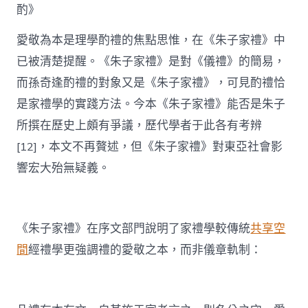
酌》
愛敬為本是理學酌禮的焦點思惟，在《朱子家禮》中
已被清楚提醒。《朱子家禮》是對《儀禮》的簡易，
而孫奇逢酌禮的對象又是《朱子家禮》，可見酌禮恰
是家禮學的實踐方法。今本《朱子家禮》能否是朱子
所撰在歷史上頗有爭議，歷代學者于此各有考辨
[12]，本文不再贅述，但《朱子家禮》對東亞社會影
響宏大殆無疑義。
《朱子家禮》在序文部門說明了家禮學較傳統
共享空
間
經禮學更強調禮的愛敬之本，而非儀章軌制：