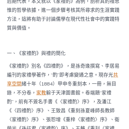
后期代表，本文就以《家禮酌》為例，剖析其酌禮思
惟的哲學依據，進一個步驟考核其所尋求的生涯實踐
方法，這將有助于討論儒學在現代性社會中的實踐特
質與價值。
一、《家禮酌》與禮的簡化
《家禮酌》別名《四禮酌》，是孫奇逢撰寫、李居易
編刊的家禮學著作，“酌”即考慮變通之意。現存光
共
享空間
緒十年（1884）甲申冬重刻本，一冊，無目
錄，不分卷，
家教
躲于天津圖書館。卷端題“家禮
酌”，前有不簽名手書《〈家禮酌〉序》，及潘江
《〈四禮酌〉序》、王致昌《重刻孫夏峰師長教師
〈家禮酌〉序》、張恕增《重梓〈家禮酌〉序》、衛
榮光《孫征君〈家禮酌〉序》、王輅《重刊〈家禮