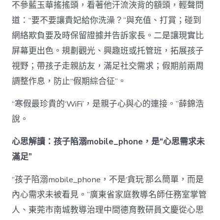
不參藍玉華搖搖頭，看著他汗流浹背的額頭，輕聲問
道：“要不要讓貴妃給你洗澡？”與充值、打賞；碰到
網絡欺負要及時保留證據并告訴家長。二是讓現實比
屏幕更出色。規劃觀光、興趣班或托管班，拓展孩子
視野；帶孩子走親訪友，滿足社交需求；假期前兩周
調整作息，防止“假期綜合征”。
“寒假最珍貴的‘WiFi’，是親子心與心的連接。”薛錦浩
說。
心思解讀：孩子陷溺mobile_phone，是“心思需求未
滿足”
“孩子陷溺mobile_phone，不是‘貪玩’那么簡單，而是
內心需求未被看見。”廣東省家庭教導名師任務室掌管
人、東莞市南城教導治理中間德育教研員文慶從心思