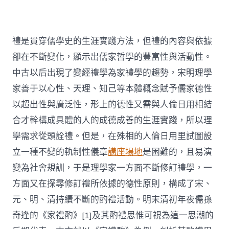
禮是貫穿儒學史的生涯實踐方法，但禮的內容與依據
卻在不斷變化，顯示出儒家哲學的豐富性與活動性。
中古以后出現了變經禮學為家禮學的趨勢，宋明理學
家善于以心性、天理、知己等本體概念賦予儒家德性
以超出性與廣泛性，形上的德性又需與人倫日用相結
合才幹構成具體的人的成德成善的生涯實踐，所以理
學需求從頭詮禮。但是，在殊相的人倫日用里試圖設
立一種不變的軌制性儀章
講座場地
是困難的，且易演
變為社會規訓，于是理學家一方面不斷修訂禮學，一
方面又在探尋修訂禮所依據的德性原則，構成了宋、
元、明、清持續不斷的酌禮活動。明末清初年夜儒孫
奇逢的《家禮酌》[1]及其酌禮思惟可視為這一思潮的