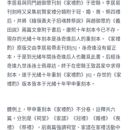
李居易與同門趙御眾刊刻《家禮酌》于密縣。李居易
刊刻時又采集前賢家禮分類附于冠、婚、喪、祭四禮
后，并將《線嶺黃夫子招魂葬祭說》與趙御眾的《義
田說》兩篇文章附于書后。康熙十年刻本今已不存，
現存的光緒十年刻本是孫奇逢后人的重刻本。《家禮
酌》原版交由李居易帶走刊刻[5]，孫奇逢沒有留正
本，于是到光緒年間孫奇逢后人也難覓此書，后經孫
奇逢九世孫孫士佩尋訪，終于在密縣王致昌家中求得
刻本，遂于光緒十年重刻《家禮酌》[6]，存世的《家
禮酌》版本皆本于光緒十年甲申重刻本。
體例上，甲申重刻本《家禮酌》不分卷，註釋共六
篇，分別是《祠堂》《家譜》《冠禮》《婚禮》《喪
禮》《祭禮》，前兩篇強調祠堂、家譜在家禮活動中