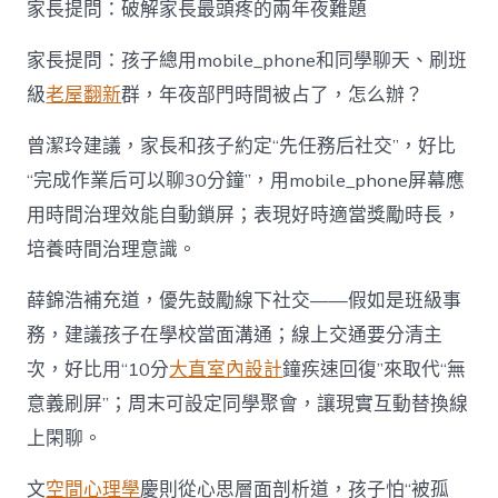
家長提問：破解家長最頭疼的兩年夜難題
家長提問：孩子總用mobile_phone和同學聊天、刷班
級
老屋翻新
群，年夜部門時間被占了，怎么辦？
曾潔玲建議，家長和孩子約定“先任務后社交”，好比
“完成作業后可以聊30分鐘”，用mobile_phone屏幕應
用時間治理效能自動鎖屏；表現好時適當獎勵時長，
培養時間治理意識。
薛錦浩補充道，優先鼓勵線下社交——假如是班級事
務，建議孩子在學校當面溝通；線上交通要分清主
次，好比用“10分
大直室內設計
鐘疾速回復”來取代“無
意義刷屏”；周末可設定同學聚會，讓現實互動替換線
上閑聊。
文
空間心理學
慶則從心思層面剖析道，孩子怕“被孤