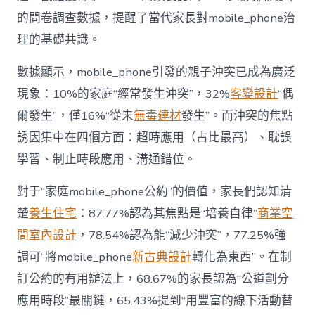
“家
的問卷調查數據，提醒了當代家長對mobile_phone治
庭
戰
理的基礎共識。
場”〉
中
數據顯示，mobile_phone引發的親子沖突已成為廣泛
現象：10%的家庭“經常發生沖突”，32%
客變設計
“偶
爾發生”，僅16%“從未
無毒建材
發生”。而沖突的焦點
誘因集中在四個方面：超時應用（占比最高）、耽誤
學習、制止時段應用、溝通錯位。
對于“家庭mobile_phone公約”的價值，家長們認知清
楚
養生住宅
：87.77%認為其焦點是“培養自律”
商業空
間室內設計
，78.54%認為能“減少沖突”，77.25%強
調可“將mobile_phone
新古典設計
轉化為東西”。在制
訂公約的有用辦法上，68.67%的家長認為“公道劃分
應用時段”最關鍵，65.43%提到“用豐富的線下活動替