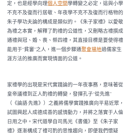
定，也是經學向理
個人空間
學轉變之必定，這與小學
不克不及復而行居敬、年夜學不克不及復而行格物的
朱子學功夫論的構成是類似的。《朱子家禮》以愛敬
為禮之本實，解釋了酌禮的公道性，又刪略古禮撰成
通禮與冠、婚、喪、祭四禮，其直接目標是要使得禮
能用于“貧窶”之人，進一個步驟通
聚會場地
過儒家生
涯方法的推廣而實現情面的公道。
家禮學的出現是宋代實踐論的一年夜事務，意味著從
皇帝議禮到正人酌禮的轉變，發揮孔子“從先進”
（《論語·先進》）之義將儒學實踐推廣向平易近眾，
試圖興起人成德成善的感情動力，并將之落實于人倫
日用之中。宋代道學自司馬光《書儀》至《朱子家
禮》逐漸構成了禮可酌的思惟趨向，即便我們懷疑