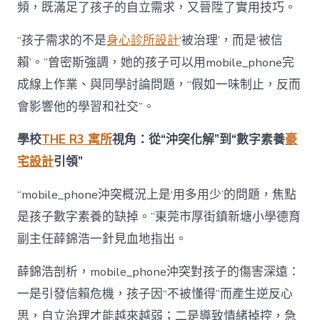
頻，既滿足了孩子的自立需求，又晉陞了實用技巧。
“孩子需求的不是
身心診所設計
‘被治理’，而是‘被信
賴’。”曾密斯強調，她的孩子可以用mobile_phone完
成線上作業、與同學討論問題，“假如一味制止，反而
會影響他的學習和社交”。
學校
THE R3 寓所
視角：從“沖突化解”到“數字素養
豪
宅設計
引領”
“mobile_phone沖突概況上是‘用多用少’的問題，焦點
是孩子數字素養的缺掉。”東莞市厚街鎮新塘小學德育
副主任薛錦浩一針見血地指出。
薛錦浩剖析，mobile_phone沖突對孩子的傷害深遠：
一是引發信賴危機，孩子因“不被懂得”而產生逆反心
思，自立治理才能越來越弱；二是導致情緒掉控，急