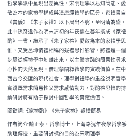
哲學學派中呈現出差異性，宋明理學以易知簡能、愛
從
簡
敬為本的家禮學構成與漢唐經禮學的區分，家禮書自
化
《書儀》《朱子家禮》以下層出不窮，至明清為盛。
禮
制
此中孫奇逢作為明末清初的年夜儒在暮年撰成《家禮
到
道
酌》一書，繼承了《朱子家禮》愛敬為本的家禮學思
理
惟，又受呂坤情禮相稱的疑禮思惟影響，將禮進一個
天
然：
步驟從經禮學中剝離出來，以主體實踐的簡易性尋求
孫
心性的天然呈現，借理學闡釋禮學的實踐價值。在中
奇
逢
西古今交匯的現代社會，理學對禮學的重詮說明哲學
酌
實踐既需求簡易性又需求感情動力，對酌禮思惟的持
禮
思
續研討將有助于探討中國哲學的實踐價值。
惟
研
關鍵詞:《家禮酌》《朱子家禮》疑禮簡易
討〉
中
作者簡介:趙正泰，哲學博士，上海路況年夜學哲學系
助理傳授，重要研討標的目的為宋明理學