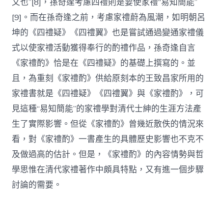
文也”[8]，孫奇逢考慮四禮則是要使家禮“易知簡能”
[9]。而在孫奇逢之前，考慮家禮蔚為風潮，如明朝呂
坤的《四禮疑》《四禮翼》也是嘗試通過變通家禮儀
式以使家禮活動獲得奉行的酌禮作品，孫奇逢自言
《家禮酌》恰是在《四禮疑》的基礎上撰寫的。並
且，為重刻《家禮酌》供給原刻本的王致昌家所用的
家禮書就是《四禮疑》《四禮翼》與《家禮酌》，可
見這種“易知簡能”的家禮學對清代士紳的生涯方法產
生了實際影響。但從《家禮酌》曾幾近散佚的情況來
看，對《家禮酌》一書產生的具體歷史影響也不克不
及做過高的估計。但是，《家禮酌》的內容情勢與哲
學思惟在清代家禮著作中頗具特點，又有進一個步驟
討論的需要。