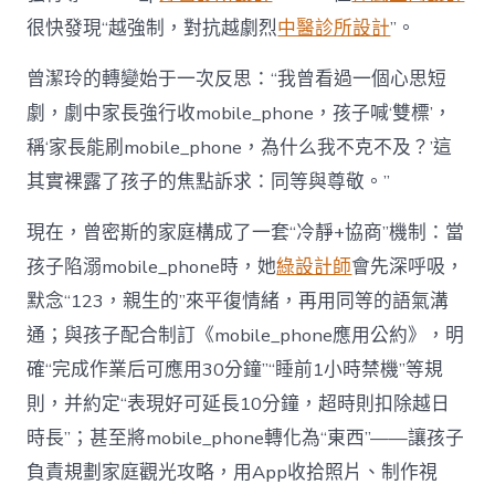
很快發現“越強制，對抗越劇烈
中醫診所設計
”。
曾潔玲的轉變始于一次反思：“我曾看過一個心思短
劇，劇中家長強行收mobile_phone，孩子喊‘雙標’，
稱‘家長能刷mobile_phone，為什么我不克不及？’這
其實裸露了孩子的焦點訴求：同等與尊敬。”
現在，曾密斯的家庭構成了一套“冷靜+協商”機制：當
孩子陷溺mobile_phone時，她
綠設計師
會先深呼吸，
默念“123，親生的”來平復情緒，再用同等的語氣溝
通；與孩子配合制訂《mobile_phone應用公約》，明
確“完成作業后可應用30分鐘”“睡前1小時禁機”等規
則，并約定“表現好可延長10分鐘，超時則扣除越日
時長”；甚至將mobile_phone轉化為“東西”——讓孩子
負責規劃家庭觀光攻略，用App收拾照片、制作視