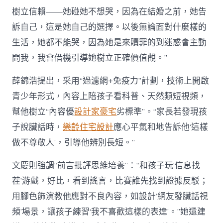
樹立信賴——她碰她不想哭，因為在結婚之前，她告
訴自己，這是她自己的選擇。以後無論面對什麼樣的
生活，她都不能哭，因為她是來贖罪的到迷惑會主動
問我，我會借機引導她樹立正確價值觀。”
薛錦浩提出，采用“過濾網+免疫力”計劃，技術上開啟
青少年形式，內容上陪孩子看科普、天然類短視頻，
幫他樹立“內容優
設計家豪宅
劣標準”。“家長若發現孩
子說臟話時，
樂齡住宅設計
應心平氣和地告訴他‘這樣
做不尊敬人’，引導他辨別長短。”
文慶則強調“前言批評思維培養”：“和孩子玩‘信息找
茬’游戲，好比，看到謠言，比賽誰先找到證據反駁；
用腳色飾演教他應對不良內容，如設計‘網友發臟話視
頻’場景，讓孩子練習‘我不喜歡這樣的表達’。”她還建