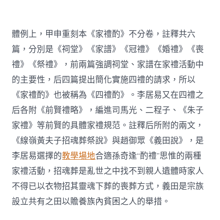
體例上，甲申重刻本《家禮酌》不分卷，註釋共六
篇，分別是《祠堂》《家譜》《冠禮》《婚禮》《喪
禮》《祭禮》，前兩篇強調祠堂、家譜在家禮活動中
的主要性，后四篇提出簡化實施四禮的請求，所以
《家禮酌》也被稱為《四禮酌》。李居易又在四禮之
后各附《前賢禮略》，編進司馬光、二程子、《朱子
家禮》等前賢的具體家禮規范。註釋后所附的兩文，
《線嶺黃夫子招魂葬祭說》與趙御眾《義田說》，是
李居易選擇的
教學場地
合適孫奇逢“酌禮”思惟的兩種
家禮活動，招魂葬是亂世之中找不到親人遺體時家人
不得已以衣物招其靈魂下葬的喪葬方式，義田是宗族
設立共有之田以贍養族內貧困之人的舉措。