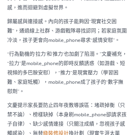
感，進而迴避到虛擬世界。
歸屬感與連接感。內向的孩子能夠因“現實社交困
難”，通過線上社群、游戲戰隊尋找認同；若家庭氛圍
冷淡，孩子更會向mobile_phone尋求“感情安慰”。
“行為動機的‘拉力’和‘推力’也加劇了陷溺。”文慶補充，
“拉力”是mobile_phone的即時反饋誘惑（如游戲、短
視頻的多巴胺安慰），“推力”是現實壓力（學習困
難、家庭牴觸），mobile_phone成了孩子的“數字撫
慰劑”。
文慶提示家長要防止四年夜教導誤區：堵疏掉衡（只
禁不論）、榜樣缺掉（本身刷mobile_phone卻請求孩
子自律）、缺少感情連接（只關注成績，忽視孩子感
觸感染）、無替
綠裝修設計
換計劃（現實生涯太單