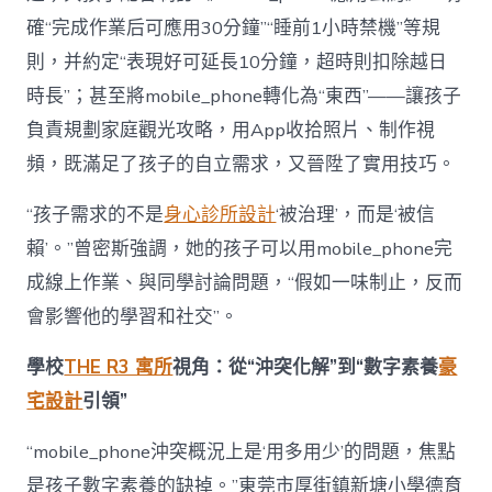
確“完成作業后可應用30分鐘”“睡前1小時禁機”等規
則，并約定“表現好可延長10分鐘，超時則扣除越日
時長”；甚至將mobile_phone轉化為“東西”——讓孩子
負責規劃家庭觀光攻略，用App收拾照片、制作視
頻，既滿足了孩子的自立需求，又晉陞了實用技巧。
“孩子需求的不是
身心診所設計
‘被治理’，而是‘被信
賴’。”曾密斯強調，她的孩子可以用mobile_phone完
成線上作業、與同學討論問題，“假如一味制止，反而
會影響他的學習和社交”。
學校
THE R3 寓所
視角：從“沖突化解”到“數字素養
豪
宅設計
引領”
“mobile_phone沖突概況上是‘用多用少’的問題，焦點
是孩子數字素養的缺掉。”東莞市厚街鎮新塘小學德育