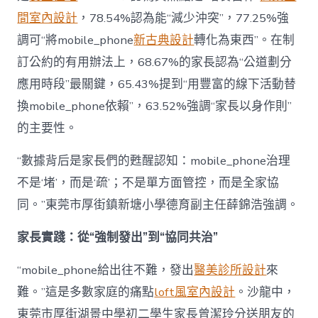
間室內設計
，78.54%認為能“減少沖突”，77.25%強
調可“將mobile_phone
新古典設計
轉化為東西”。在制
訂公約的有用辦法上，68.67%的家長認為“公道劃分
應用時段”最關鍵，65.43%提到“用豐富的線下活動替
換mobile_phone依賴”，63.52%強調“家長以身作則”
的主要性。
“數據背后是家長們的甦醒認知：mobile_phone治理
不是‘堵’，而是‘疏’；不是單方面管控，而是全家協
同。”東莞市厚街鎮新塘小學德育副主任薛錦浩強調。
家長實踐：從“強制發出”到“協同共治”
“mobile_phone給出往不難，發出
醫美診所設計
來
難。”這是多數家庭的痛點
loft風室內設計
。沙龍中，
東莞市厚街湖景中學初二學生家長曾潔玲分送朋友的