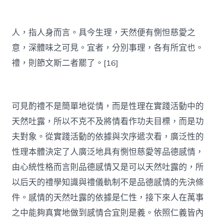
人，指人身而言。具今生理，天然便有惻怛慈愛之
意，深體味之可見。宜者，分別事理，各有所宜也。
禮，則節文斯二者罷了。[16]
可見酌禮不是簡單地從情，而是性理在實踐活動中的
天然吐露，所以不克不及將情看作功夫目標，而是功
夫對象。從實踐活動的依據與次序遞次看，廣泛性的
性理本體決定了人廣泛地具有惻怛慈愛等品德感情，
由心統性格而言則品德感情又是可以天然吐露的，所
以后天的禮學知識與禮儀軌制不是品德感情的先決條
件。感情的天然吐露的依據是仁性，接下來人在萬事
之中能夠真實地做到感情合宜則是義。依照仁義皆內