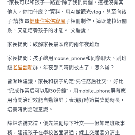
“家長可以和孩子一路查“除了我們兩個，這裡沒有其
他人，你怕什麼？”資料、用AI做觀光vlog，甚至向孩
子‘請教’電
健康住宅
侘寂風
子相冊制作，這既能拉近關
系，又能培養孩子的才能。”文慶說。
家長提問：破解家長最頭疼的兩年夜難題
家長提問：孩子總用mobile_phone和同學聊天、刷班
級
老屋翻新
群，年夜部門時間被占了，怎么辦？
曾潔玲建議，家長和孩子約定“先任務后社交”，好比
“完成作業后可以聊30分鐘”，用mobile_phone屏幕應
用時間治理效能自動鎖屏；表現好時適當獎勵時長，
培養時間治理意識。
薛錦浩補充道，優先鼓勵線下社交——假如是班級事
務，建議孩子在學校當面溝通；線上交通要分清主