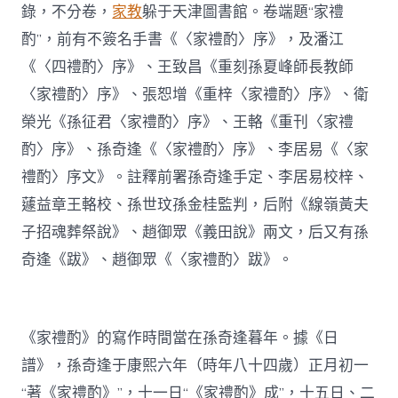
錄，不分卷，
家教
躲于天津圖書館。卷端題“家禮
酌”，前有不簽名手書《〈家禮酌〉序》，及潘江
《〈四禮酌〉序》、王致昌《重刻孫夏峰師長教師
〈家禮酌〉序》、張恕增《重梓〈家禮酌〉序》、衛
榮光《孫征君〈家禮酌〉序》、王輅《重刊〈家禮
酌〉序》、孫奇逢《〈家禮酌〉序》、李居易《〈家
禮酌〉序文》。註釋前署孫奇逢手定、李居易校梓、
蘧益章王輅校、孫世玟孫金桂監判，后附《線嶺黃夫
子招魂葬祭說》、趙御眾《義田說》兩文，后又有孫
奇逢《跋》、趙御眾《〈家禮酌〉跋》。
《家禮酌》的寫作時間當在孫奇逢暮年。據《日
譜》，孫奇逢于康熙六年（時年八十四歲）正月初一
“著《家禮酌》”，十一日“《家禮酌》成”，十五日、二