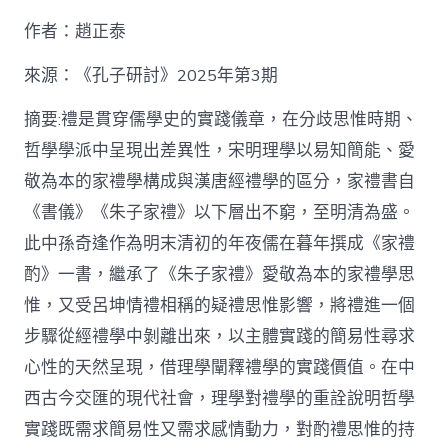
九
作者：趙正泰
宮
格
私
來源：《孔子研討》2025年第3期
密
空
摘要:禮是貫穿儒學史的實踐儀章，在分歧思惟時期、
間】
哲學學派中呈現出差異性，宋明理學以易知簡能、愛
從
簡
敬為本的家禮學構成與漢唐經禮學的區分，家禮書自
化
《書儀》《朱子家禮》以下層出不窮，至明清為盛。
禮
制
此中孫奇逢作為明末清初的年夜儒在暮年撰成《家禮
到
道
酌》一書，繼承了《朱子家禮》愛敬為本的家禮學思
理
惟，又受呂坤情禮相稱的疑禮思惟影響，將禮進一個
天
然：
步驟從經禮學中剝離出來，以主體實踐的簡易性尋求
孫
心性的天然呈現，借理學闡釋禮學的實踐價值。在中
奇
逢
西古今交匯的現代社會，理學對禮學的重詮說明哲學
酌
實踐既需求簡易性又需求感情動力，對酌禮思惟的持
禮