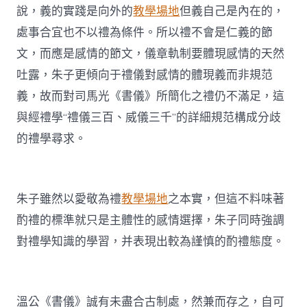
說，義的實踐是向外的
教學場地
但義自己是內在的，
處事合宜也不以禮為條件。所以禮不會是仁義的節
文，而應是感情的節文，儀章軌制要體現感情的天然
吐露，朱子更傾向于禮儀對感情的體現義而非規范
義，故而對司馬光《書儀》所簡化之禮仍不滿足，這
與經禮學“禮儀三百、威儀三千”的詳細規范構成分歧
的禮學尋求。
朱子雖然以愛敬為禮
教學場地
之本實，但這不料味著
酌禮的標準就只是主體性的感情選擇，朱子同時強調
對禮學知識的學習，并表現出較為謹慎的酌禮態度。
溫公《書儀》誠有未盡合古制處，然兼而存之，自可