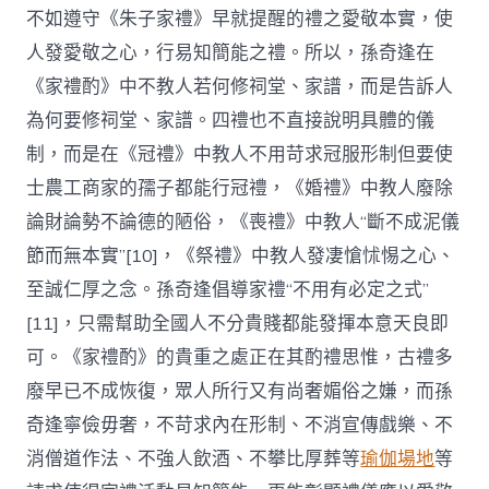
不如遵守《朱子家禮》早就提醒的禮之愛敬本實，使
人發愛敬之心，行易知簡能之禮。所以，孫奇逢在
《家禮酌》中不教人若何修祠堂、家譜，而是告訴人
為何要修祠堂、家譜。四禮也不直接說明具體的儀
制，而是在《冠禮》中教人不用苛求冠服形制但要使
士農工商家的孺子都能行冠禮，《婚禮》中教人廢除
論財論勢不論德的陋俗，《喪禮》中教人“斷不成泥儀
節而無本實”[10]，《祭禮》中教人發凄愴怵惕之心、
至誠仁厚之念。孫奇逢倡導家禮“不用有必定之式”
[11]，只需幫助全國人不分貴賤都能發揮本意天良即
可。《家禮酌》的貴重之處正在其酌禮思惟，古禮多
廢早已不成恢復，眾人所行又有尚奢媚俗之嫌，而孫
奇逢寧儉毋奢，不苛求內在形制、不消宣傳戲樂、不
消僧道作法、不強人飲酒、不攀比厚葬等
瑜伽場地
等