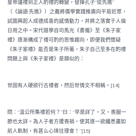
皇帝議禮到正人酌禮的轉變，發揮孔子“從先進”
（《論語·先進》）之義將儒學實踐推廣向平易近眾，
試圖興起人成德成善的感情動力，并將之落實于人倫
日用之中。宋代道學自司馬光《書儀》至《朱子家
禮》逐漸構成了禮可酌的思惟趨向，即便我們懷疑
《朱子家禮》能否是朱子所著，朱子自己至多在酌禮
問題上與《朱子家禮》是類似的：
世固有人硬欲行古禮者，然后世情文不相稱。[14]
問：“溫公所集禮若何？”曰：“早是詳了。又，喪服一
節也太詳。為人子者方遭喪禍，使其逐一欲纖悉盡如
前人軌制，有甚么心境往理會！”[15]