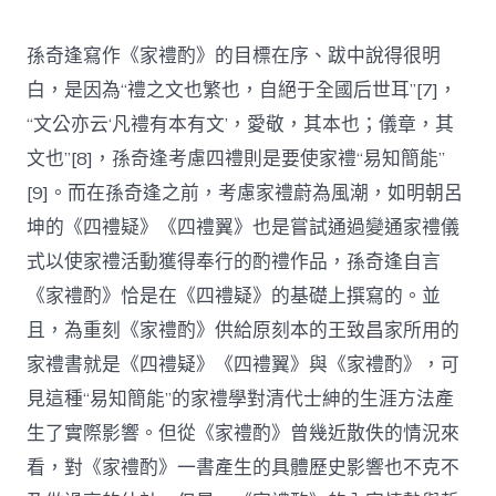
孫奇逢寫作《家禮酌》的目標在序、跋中說得很明
白，是因為“禮之文也繁也，自絕于全國后世耳”[7]，
“文公亦云‘凡禮有本有文’，愛敬，其本也；儀章，其
文也”[8]，孫奇逢考慮四禮則是要使家禮“易知簡能”
[9]。而在孫奇逢之前，考慮家禮蔚為風潮，如明朝呂
坤的《四禮疑》《四禮翼》也是嘗試通過變通家禮儀
式以使家禮活動獲得奉行的酌禮作品，孫奇逢自言
《家禮酌》恰是在《四禮疑》的基礎上撰寫的。並
且，為重刻《家禮酌》供給原刻本的王致昌家所用的
家禮書就是《四禮疑》《四禮翼》與《家禮酌》，可
見這種“易知簡能”的家禮學對清代士紳的生涯方法產
生了實際影響。但從《家禮酌》曾幾近散佚的情況來
看，對《家禮酌》一書產生的具體歷史影響也不克不