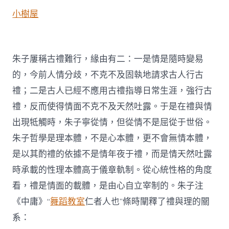
小樹屋
朱子屢稱古禮難行，緣由有二：一是情是隨時變易
的，今前人情分歧，不克不及固執地請求古人行古
禮；二是古人已經不應用古禮指導日常生涯，強行古
禮，反而使得情面不克不及天然吐露。于是在禮與情
出現牴觸時，朱子寧從情，但從情不是屈從于世俗。
朱子哲學是理本體，不是心本體，更不會無情本體，
是以其酌禮的依據不是情年夜于禮，而是情天然吐露
時承載的性理本體高于儀章軌制。從心統性格的角度
看，禮是情面的載體，是由心自立宰制的。朱子注
《中庸》“
舞蹈教室
仁者人也”條時闡釋了禮與理的關
系：