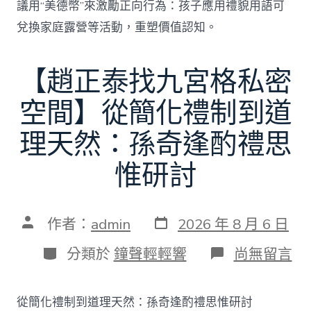
議用“美德幣”來激勵正向行為：孩子應用禮貌用語可
兌換家庭露營等活動，重塑價值認知。
【趙正泰找九宮格私密
空間】從簡化禮制到道
理天然：孫奇逢酌禮思
惟研討
發
文
作者：
admin
2026 年 8 月 6 日
表
章
日
作
分
在
分類於
鐘聲輕輕響
尚無留言
期
者
類
〈【趙
正
泰
從簡化禮制到道理天然：孫奇逢酌禮思惟研討
找