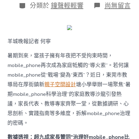
日
作
分
在
分類於
鐘聲輕輕響
尚無留言
期
者
類
〈若
何
破
解
暑
羊城晚報記者 何寧
期
mobile_ph
治
暑期到來，當孩子擁有年夜把不受拘束時間，
理
mobile_phone再次成為家庭牴觸的“導火索”。若何讓
難
題？
mobile_phone從“戰場”變為“東西”？近日，東莞市教
讓
導局在厚街鎮新
親子空間設計
塘小學舉辦一場聚焦“暑
mobilJIUYI
俱
期mobile_phone科學治理”的家庭教導沙龍引發熱
意
議，家長代表、教導專家齊聚一堂，從數據調研、心
空
間
思剖析、實踐指南等多維度，拆解mobile_phone治理
設
計
的密碼。
e_phone
成
數據透視：超九成家長贊同“治理好mobile_phone比