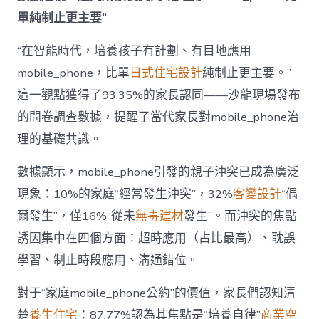
為
單純制止更主要”
“成
長
東
“在智能時代，培養孩子有計劃、有目地應用
西”，
mobile_phone，比單
日式住宅設計
純制止更主要。”
而
非
這一觀點獲得了93.35%的家長認同——沙龍現場發布
“家
的問卷調查數據，提醒了當代家長對mobile_phone治
庭
戰
理的基礎共識。
場”〉
中
數據顯示，mobile_phone引發的親子沖突已成為廣泛
現象：10%的家庭“經常發生沖突”，32%
客變設計
“偶
爾發生”，僅16%“從未
無毒建材
發生”。而沖突的焦點
誘因集中在四個方面：超時應用（占比最高）、耽誤
學習、制止時段應用、溝通錯位。
對于“家庭mobile_phone公約”的價值，家長們認知清
楚
養生住宅
：87.77%認為其焦點是“培養自律”
商業空