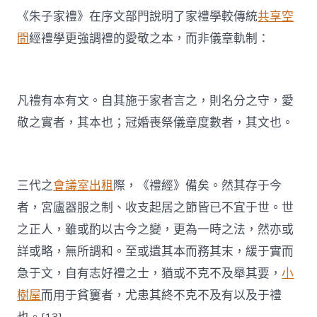
《朱子家禮》在序文部門說明了家禮學較傳統
共享空
間
經禮學更強調禮的愛敬之本，而非儀章軌制：
凡禮有本有文。自其施于家者言之，則名分之守，愛
敬之實者，其本也；冠婚喪祭儀章度數者，其文也。
三代之
會議室出租
際，《禮經》備矣。然其存于今
者，宮廬器服之制、收支起居之節皆已不宜于世。世
之正人，雖或酌以古今之變，更為一時之法，然亦或
詳或略，無所調和。至或遺其本而務其末，緩于實而
急于文，自有志好禮之士，猶或不克不及舉其要，
小
樹屋
而用于貧窶者，尤患其終不克不及有以及于禮