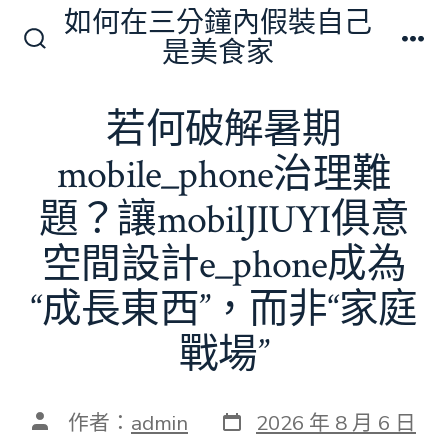
跳
如何在三分鐘內假裝自己
至
是美食家
搜
選
主
尋
單
切
要
若何破解暑期
換
內
開
關
mobile_phone治理難
容
題？讓mobilJIUYI俱意
空間設計e_phone成為
“成長東西”，而非“家庭
戰場”
發
文
作者：
admin
2026 年 8 月 6 日
表
章