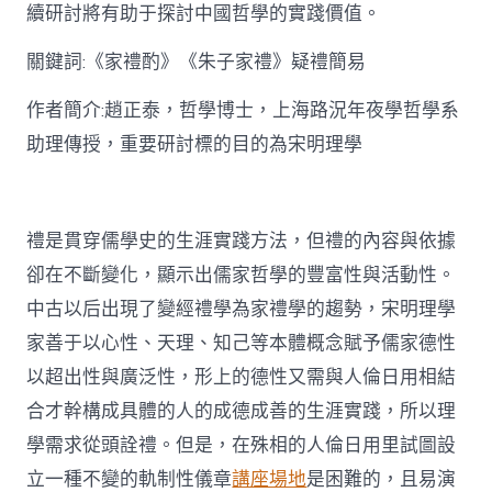
思
續研討將有助于探討中國哲學的實踐價值。
惟
研
關鍵詞:《家禮酌》《朱子家禮》疑禮簡易
討〉
中
作者簡介:趙正泰，哲學博士，上海路況年夜學哲學系
助理傳授，重要研討標的目的為宋明理學
禮是貫穿儒學史的生涯實踐方法，但禮的內容與依據
卻在不斷變化，顯示出儒家哲學的豐富性與活動性。
中古以后出現了變經禮學為家禮學的趨勢，宋明理學
家善于以心性、天理、知己等本體概念賦予儒家德性
以超出性與廣泛性，形上的德性又需與人倫日用相結
合才幹構成具體的人的成德成善的生涯實踐，所以理
學需求從頭詮禮。但是，在殊相的人倫日用里試圖設
立一種不變的軌制性儀章
講座場地
是困難的，且易演