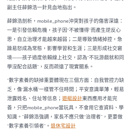
副主任薛錦浩一針見血地指出。
薛錦浩剖析，mobile_phone沖突對孩子的傷害深遠：
一是引發信賴危機，孩子因“不被懂得”而產生逆反心
思，自立治理才能越來越弱；二是導致情緒掉控，急
躁易怒成為常態，影響學習和生涯；三是形成社交窘
境——孩子過度依賴線上社交，認為“不玩游戲就和同
學沒配合話題”，反而疏遠了現實關系。
“數字素養的缺掉重要體現在三個方面：自我管控力缺
乏，像‘漏水桶’一樣管不住時間；平安意識單薄，輕易
泄露姓名、住址等信息；
遊艇設計
東西應用才能完
善，只把mobile_phone當玩具，不會用它查資料、學
知識。”薛錦浩強調，家長不應只做“治理者”，更要做
“數字素養引領者”。
退休宅設計