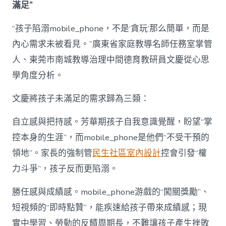
滿足”
“孩子陷溺mobile_phone，不是‘貪玩’那么簡單，而是
內心需求未被看見。”廣東省家庭教導名師任務室掌管
人、東莞市南城教導治理中間德育教研員文慶從心思
學角度分析。
文慶將孩子未滿足的需求歸為三類：
自立感與把持感。芳華期孩子自我意識覺醒，盼望“掌
控本身的生涯”，而mobile_phone是他們“不受干預的
領地”。家長的強制管
民生社區室內設計
控會引發“權
力斗爭”，孩子反而更陷溺。
勝任感與成績感。mobile_phone游戲的“闖關獎勵”、
短視頻的“即時點贊”，能疾速給孩子帶來成績感；現
實中學習、勞動的反饋周期長，不難讓孩子產生挫敗