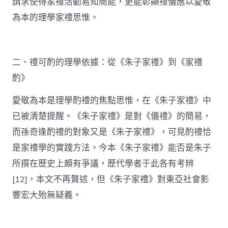
請求使得家禮活動易知簡能，更能彰顯禮儀應以愛敬
為本的理學家禮思惟。
二、禮可酌的理學依據：從《朱子家禮》到《家禮
酌》
愛敬為本是理學酌禮的焦點思惟，在《朱子家禮》中
已被清楚提醒。《朱子家禮》是對《儀禮》的簡易，
而孫奇逢酌禮的對象又是《朱子家禮》，可見酌禮恰
是家禮學的實踐方法。今本《朱子家禮》能否是朱子
所撰在歷史上頗有爭議，歷代學者于此各有考辨
[12]，本文不再贅述，但《朱子家禮》對東亞社會影
響宏大殆無疑義。