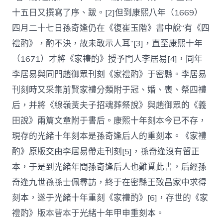
十五日又撰寫了序、跋。[2]但到康熙八年（1669）
四月二十七日孫奇逢仍在《復崔玉階》書中說“有《四
禮酌》，酌不決，故未敢示人耳”[3]，直至康熙十年
（1671）才將《家禮酌》授予門人李居易[4]，同年
李居易與同門趙御眾刊刻《家禮酌》于密縣。李居易
刊刻時又采集前賢家禮分類附于冠、婚、喪、祭四禮
后，并將《線嶺黃夫子招魂葬祭說》與趙御眾的《義
田說》兩篇文章附于書后。康熙十年刻本今已不存，
現存的光緒十年刻本是孫奇逢后人的重刻本。《家禮
酌》原版交由李居易帶走刊刻[5]，孫奇逢沒有留正
本，于是到光緒年間孫奇逢后人也難覓此書，后經孫
奇逢九世孫孫士佩尋訪，終于在密縣王致昌家中求得
刻本，遂于光緒十年重刻《家禮酌》[6]，存世的《家
禮酌》版本皆本于光緒十年甲申重刻本。