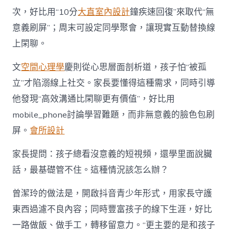
次，好比用“10分
大直室內設計
鐘疾速回復”來取代“無
意義刷屏”；周末可設定同學聚會，讓現實互動替換線
上閑聊。
文
空間心理學
慶則從心思層面剖析道，孩子怕“被孤
立”才陷溺線上社交。家長要懂得這種需求，同時引導
他發現“高效溝通比閑聊更有價值”，好比用
mobile_phone討論學習難題，而非無意義的臉色包刷
屏。
會所設計
家長提問：孩子總看沒意義的短視頻，還學里面說臟
話，最基礎管不住。這種情況該怎么辦？
曾潔玲的做法是，開啟抖音青少年形式，用家長守護
東西過濾不良內容；同時豐富孩子的線下生涯，好比
一路做飯、做手工，轉移留意力。“更主要的是和孩子