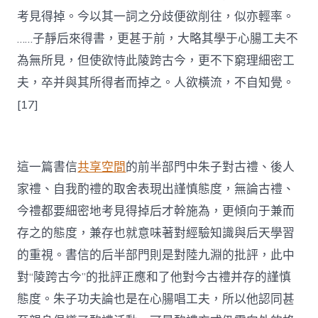
考見得掉。今以其一詞之分歧便欲削往，似亦輕率。
……子靜后來得書，更甚于前，大略其學于心腸工夫不
為無所見，但使欲恃此陵跨古今，更不下窮理細密工
夫，卒并與其所得者而掉之。人欲橫流，不自知覺。
[17]
這一篇書信
共享空間
的前半部門中朱子對古禮、後人
家禮、自我酌禮的取舍表現出謹慎態度，無論古禮、
今禮都要細密地考見得掉后才幹施為，更傾向于兼而
存之的態度，兼存也就意味著對經驗知識與后天學習
的重視。書信的后半部門則是對陸九淵的批評，此中
對“陵跨古今”的批評正應和了他對今古禮并存的謹慎
態度。朱子功夫論也是在心腸唱工夫，所以他認同甚