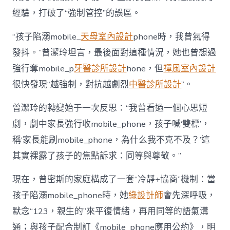
經驗，打破了“強制管控”的誤區。
“孩子陷溺mobile_
天母室內設計
phone時，我曾氣得
發抖。”曾潔玲坦言，最後面對這種情況，她也曾想過
強行奪mobile_p
牙醫診所設計
hone，但
禪風室內設計
很快發現“越強制，對抗越劇烈
中醫診所設計
”。
曾潔玲的轉變始于一次反思：“我曾看過一個心思短
劇，劇中家長強行收mobile_phone，孩子喊‘雙標’，
稱‘家長能刷mobile_phone，為什么我不克不及？’這
其實裸露了孩子的焦點訴求：同等與尊敬。”
現在，曾密斯的家庭構成了一套“冷靜+協商”機制：當
孩子陷溺mobile_phone時，她
綠設計師
會先深呼吸，
默念“123，親生的”來平復情緒，再用同等的語氣溝
通；與孩子配合制訂《mobile_phone應用公約》，明