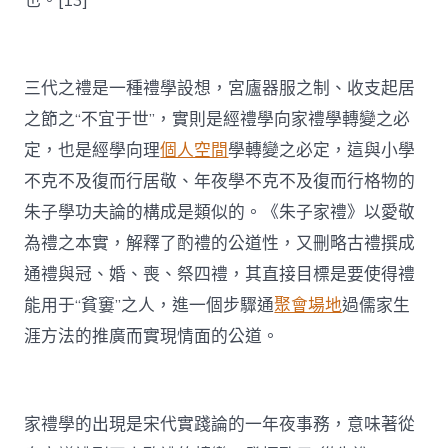
也。[13]
三代之禮是一種禮學設想，宮廬器服之制、收支起居
之節之“不宜于世”，實則是經禮學向家禮學轉變之必
定，也是經學向理
個人空間
學轉變之必定，這與小學
不克不及復而行居敬、年夜學不克不及復而行格物的
朱子學功夫論的構成是類似的。《朱子家禮》以愛敬
為禮之本實，解釋了酌禮的公道性，又刪略古禮撰成
通禮與冠、婚、喪、祭四禮，其直接目標是要使得禮
能用于“貧窶”之人，進一個步驟通
聚會場地
過儒家生
涯方法的推廣而實現情面的公道。
家禮學的出現是宋代實踐論的一年夜事務，意味著從