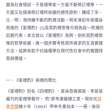
變為社會規訓，于是理學家一方面不斷修訂禮學，一
方面又在探尋修訂禮所依據的德性原則，構成了宋、
元、明、清持續不斷的酌禮活動。明末清初年夜儒孫
奇逢的《家禮酌》[1]及其酌禮思惟可視為這一思潮的
后期代表，本文就以《家禮酌》為例，剖析其酌禮思
惟的哲學依據，進一個步驟考核其所尋求的生涯實踐
方法，這將有助于討論儒學在現代性社會中的實踐特
質與價值。
一、《家禮酌》與禮的簡化
《家禮酌》別名《四禮酌》，是孫奇逢撰寫、李居易
編刊的家禮學著作，“酌”即考慮變通之意。現存光
共
享空間
緒十年（1884）甲申冬重刻本，一冊，無目