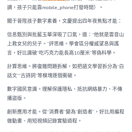
調，孩子只能靠mobile_phone打發時間）。
關于晉陞孩子數字素養，文慶提出四年夜焦點才能：
信息甄別與批藍玉華深吸了口氣，道：“他就是雲音山
上救女兒的兒子。”評思維。學會區分權威望息與謠
言，好比識破“吃巧克力能長高10厘米”等偽科學。
計算思維。將復雜問題拆解，如把語文學習拆分為“白
話文”“古詩詞”等模塊逐個衝破。
數字國民意識。理解保護隱私、抵抗網絡暴力、不傳
播盜版。
創新應用才能。從“消費者”變為“創造者”，好比用編程
做動畫、用短視頻記錄實驗過程。