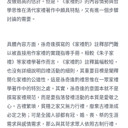
及做過高的估計。但是，《家禮酌》的內容情勢與哲
學思惟在清代家禮著作中頗具特點，又有進一個步驟
討論的需要。
具體內容方面，孫奇逢撰寫的《家禮酌》註釋部門難
以被直接用作家禮的實踐指導手冊。相較《朱子家
禮》等家禮學著作而言，《家禮酌》註釋篇幅較短，
也沒有詳細說明四禮活動的細則，其重要目標是闡釋
簡化家禮的公道性，這是孫奇逢酌禮思惟在一眾家禮
學著作中的特別之處。其實，孫奇逢的意圖本就不是
撰寫家禮規范，而是要指落發禮活動的本質是愛敬之
心。古禮繁瑣，貧賤之家又無力行禮，廢棄古禮漸成
必定之勢；可是全國人卻都有冠、婚、喪、祭的生涯
需求與感情需求，那么與其苛求眾人依照古制行禮，