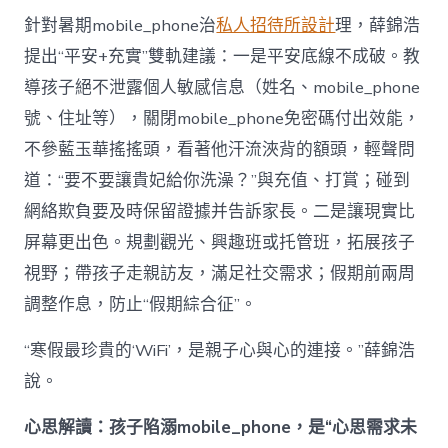
針對暑期mobile_phone治
私人招待所設計
理，薛錦浩
提出“平安+充實”雙軌建議：一是平安底線不成破。教
導孩子絕不泄露個人敏感信息（姓名、mobile_phone
號、住址等），關閉mobile_phone免密碼付出效能，
不參藍玉華搖搖頭，看著他汗流浹背的額頭，輕聲問
道：“要不要讓貴妃給你洗澡？”與充值、打賞；碰到
網絡欺負要及時保留證據并告訴家長。二是讓現實比
屏幕更出色。規劃觀光、興趣班或托管班，拓展孩子
視野；帶孩子走親訪友，滿足社交需求；假期前兩周
調整作息，防止“假期綜合征”。
“寒假最珍貴的‘WiFi’，是親子心與心的連接。”薛錦浩
說。
心思解讀：孩子陷溺mobile_phone，是“心思需求未