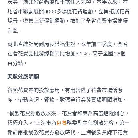
表等。湖北省商務廳相干擔任人先容，本年以來，本
地省市聯動展開4000多場促花費運動，立異拓展花費
場景、密集上新促銷運動，推進了全省花費市場連續
升溫。
湖北省統計局副局長葉福生說，本年前三季度，全省
社會花費品批發總額同比增加5.1%，高于全國1.8個
百分點。
乘數效應明顯
各類花費券的投放應用，有用晉陞了花費市場活潑
度，帶動商超、餐飲、數碼等行業發賣額明顯增加。
“餐飲花費券發放以來，花費者和商戶高度追蹤關心，
積極介入。”上海市商
包養
務委副主任劉敏先容，第一
輪前兩批餐飲花費券發放時代，上海餐飲業線下花費