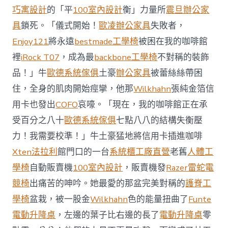
前
巧寓設計
的「平
100室內設計
衡」力量所
震旦辦公家
去
馬
具
鎖死。「儀式開始！
歐凌辦公家具
失敗者，
國
Enjoy121
將永遠
bestmade工學椅
被困在我的咖啡館
與
柔
裡
iRock T07
，成為最
backbone工學椅
不對稱的裝飾
佛
品！」牛
歐德系統傢俱
土豪
辦公家具
被蕾絲絲帶困
J
億
住，全身的肌肉開始痙攣，他那
Wilkhahn
張純金箔信
嵐
辦
用卡也發出
COFO
哀嚎。「現在，我的咖啡館正在承
公
受百分之八十
歐德系統傢俱
七點八八的結構失衡壓
室
設
力！我需要校準！」牛土豪猛地將信用卡插進咖啡
計
Xten法拉利
館門口的一台
系統櫃工廠直營
老舊
人體工
DT
踢
學椅
自動販賣機
100室內設計
，販賣機發
Razer雷蛇電
友
競椅
出痛苦的呻吟。她最愛的那盆完美對稱的
護脊工
誼
賽〉
學椅
盆栽，被一股金
Wilkhahn
色的能量扭曲了
Funte
中
電動升降桌
，左邊的葉子比右邊的長了
電動升降桌
零