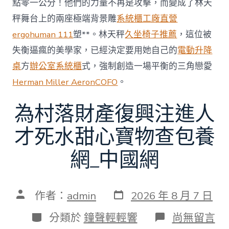
點零一公分！他們的力量不再是攻擊，而變成了林天
秤舞台上的兩座極端背景雕
系統櫃工廠直營
ergohuman 111
塑**。林天秤
久坐椅子推薦
，這位被
失衡逼瘋的美學家，已經決定要用她自己的
電動升降
桌
方
辦公室系統櫃
式，強制創造一場平衡的三角戀愛
Herman Miller Aeron
COFO
。
為村落財產復興注進人
才死水甜心寶物查包養
網_中國網
發
文
作者：
admin
2026 年 8 月 7 日
表
章
日
作
分
在
分類於
鐘聲輕輕響
尚無留言
期
者
類
〈為