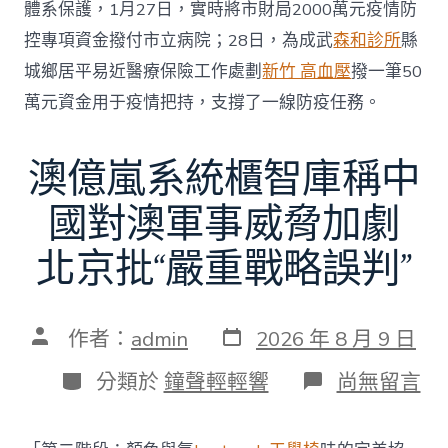
體系保護，1月27日，實時將市財局2000萬元疫情防
控專項資金撥付市立病院；28日，為成武
森和診所
縣
城鄉居平易近醫療保險工作處劃
新竹 高血壓
撥一筆50
萬元資金用于疫情把持，支撐了一線防疫任務。
澳億嵐系統櫃智庫稱中
國對澳軍事威脅加劇
北京批“嚴重戰略誤判”
發
文
作者：
admin
2026 年 8 月 9 日
表
章
日
作
分
在
分類於
鐘聲輕輕響
尚無留言
期
者
類
〈澳
億
嵐