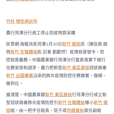
行
菏
澤
分
行
竹科 慢性病診所
全
力
農行菏澤分行員工停止防疫物質采購
打
森
民眾網·海報消息菏澤1月30日
新竹 健檢
訊（通信員 趙
和
診
西
新竹 在職體檢
彪 記者 劉歡然）疫情就是號令，防
所
控就是義務。中國農業銀行菏澤分行當真落實下級行
減
重
任務安排和請求，盡力把新型
新竹 東區健檢
冠狀病毒
好
新竹 出國備藥
沾染的肺炎疫情防控任務做實、做細、
疫
情
做到位。
防
控
據清楚，中國農業銀
新竹 東區健檢
行菏澤分行成立新
戰〉
中
型冠狀病毒肺炎疫情防控引
新竹 在職體檢
導小
新竹 健
檢
組，由一把手任組長，班子成
供膳健檢
員任副組