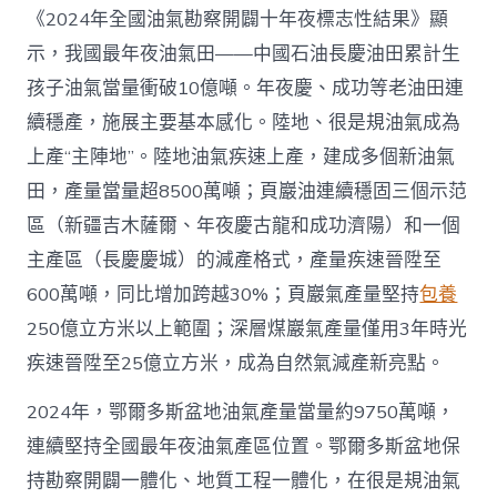
首
《2024年全國油氣勘察開闢十年夜標志性結果》顯
超
示，我國最年夜油氣田——中國石油長慶油田累計生
4
億
孩子油氣當量衝破10億噸。年夜慶、成功等老油田連
噸
續穩產，施展主要基本感化。陸地、很是規油氣成為
_
中
上產“主陣地”。陸地油氣疾速上產，建成多個新油氣
國
田，產量當量超8500萬噸；頁巖油連續穩固三個示范
網〉
中
區（新疆吉木薩爾、年夜慶古龍和成功濟陽）和一個
主產區（長慶慶城）的減產格式，產量疾速晉陞至
600萬噸，同比增加跨越30%；頁巖氣產量堅持
包養
250億立方米以上範圍；深層煤巖氣產量僅用3年時光
疾速晉陞至25億立方米，成為自然氣減產新亮點。
2024年，鄂爾多斯盆地油氣產量當量約9750萬噸，
連續堅持全國最年夜油氣產區位置。鄂爾多斯盆地保
持勘察開闢一體化、地質工程一體化，在很是規油氣