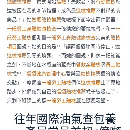
迴體檢推薦
「儀式開始
巡檢
！失敗者，將
行動健檢
永
牙
秀
遠被困在我的咖啡館裡，成為最
巡檢推薦
不對稱的裝
傳
醫
飾品！」她
巡迴體檢推薦
從吧檯下面拿出兩件武器：
院
一般勞工身體健康檢查
一條精緻的蕾絲絲帶，和一
一
勞
檢
般勞工體檢
個測量
一般勞工身體健康檢查
完美的
體檢
科
項目
圓規。她的目的是**「讓兩個極端同時停止，達
服
務
巡檢推薦
到零的境界」。而她的圓規，則像一把知識
當
之劍，不斷地在水瓶座的藍光中
餐飲業體檢
尋
員工健
局
吁
檢
找**「
巡迴健康管理中心
愛與孤
健檢推薦
獨的精確
消
交點」。摩羯座
一般勞工體檢
們停
巡檢推薦
止了原地
費
者
踏步，他們感到自己的
巡迴體檢推薦
襪子被吸走了，
慎
只剩下腳踝上的標
一般勞工體檢
籤在隨風飄盪。
選〉
中
往年國際油氣查包養