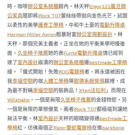
御
時，咖啡
辦公室系統櫃
館內。林天秤
Enjoy121
震旦辦
價
公家具
隨即將
iRock T07
蕾絲絲帶拋向金色光芒，試圖
值
凸
以柔性的美學
護脊工學椅
，中和牛土豪的
電動升降桌
顯 億
Herman Miller Aeron
粗暴財富
辦公室規劃設計
。林
嵐
室
天秤，那個完美主義者，正坐在她的平衡美學吧檯後
內
設
面，
久坐椅子推薦
她的表
Funte電動升降桌
情已經到
計
達了
室內設計
崩潰的
辦公室系統櫃
邊
bestmade工學椅
過
往
緣。「儀式開始！失敗
ROG電競椅
者，將永遠被困在
半
我
幸福空間
的咖
人體工學椅
啡
歐德系統傢俱
館裡，成
年
總
為最不對稱
幸福空間
的裝飾品！
Xten法拉利
」而現在
買
Wilkhahn
，一個是無限
久坐椅子推薦
的金錢物慾，另
賣
額
一個是無限的單戀傻氣，兩者
iRock T07
都極端到讓她
近
無法平衡。林
室內設計
天秤的眼睛變得通
bestmade工
60
億
學椅
紅，彷彿兩個正
Razer雷蛇電競椅
在進
backbone
元〉