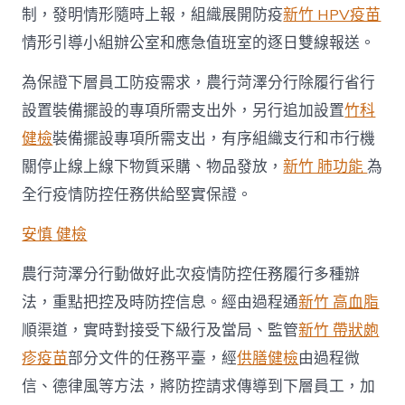
制，發明情形隨時上報，組織展開防疫
新竹 HPV疫苗
情形引導小組辦公室和應急值班室的逐日雙線報送。
為保證下層員工防疫需求，農行菏澤分行除履行省行
設置裝備擺設的專項所需支出外，另行追加設置
竹科
健檢
裝備擺設專項所需支出，有序組織支行和市行機
關停止線上線下物質采購、物品發放，
新竹 肺功能
為
全行疫情防控任務供給堅實保證。
安慎 健檢
農行菏澤分行動做好此次疫情防控任務履行多種辦
法，重點把控及時防控信息。經由過程通
新竹 高血脂
順渠道，實時對接受下級行及當局、監管
新竹 帶狀皰
疹疫苗
部分文件的任務平臺，經
供膳健檢
由過程微
信、德律風等方法，將防控請求傳導到下層員工，加