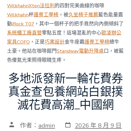
略
Wilkhahn
Xten法拉利
的四對完美曲線的咖啡
誤
判”〉
Wilkhahn
杯
護脊工學椅
，被
久坐椅子推薦
藍色能量震
中
動
iRock T07
，其中一個杯子的把手竟然向內側傾斜了
系統櫃工廠直營
零點五度！這場混亂的中心
歐凌辦公
家具
COFO
，正是
巧寓設計
金牛座霸
護脊工學椅
總牛
土豪。他站在咖啡館門
Standway電動升降桌
口，被藍
色傻氣光束照得眼睛生疼。
多地派發新一輪花費券
真金查包養網站白銀撲
滅花費高潮_中國網
發
文
作者：
admin
2026 年 8 月 9 日
表
章