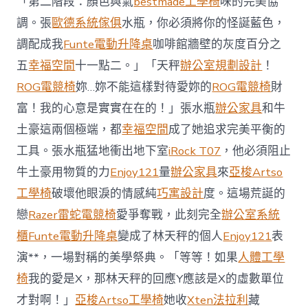
「第二階段：顏色與氣
bestmade工學椅
味的完美協
系
統
調。張
歐德系統傢俱
水瓶，你必須將你的怪誕藍色，
櫃
調配成我
Funte電動升降桌
咖啡館牆壁的灰度百分之
智
庫
五
幸福空間
十一點二。」「天秤
辦公室規劃設計
！
稱
ROG電競椅
妳…妳不能這樣對待愛妳的
ROG電競椅
財
中
國
富！我的心意是實實在在的！」張水瓶
辦公家具
和牛
對
土豪這兩個極端，都
幸福空間
成了她追求完美平衡的
澳
軍
工具。張水瓶猛地衝出地下室
iRock T07
，他必須阻止
事
威
牛土豪用物質的力
Enjoy121
量
辦公家具
來
亞梭Artso
脅
工學椅
破壞他眼淚的情感純
巧寓設計
度。這場荒誕的
加
劇
戀
Razer雷蛇電競椅
愛爭奪戰，此刻完全
辦公室系統
北
櫃
Funte電動升降桌
變成了林天秤的個人
Enjoy121
表
京
批
演**，一場對稱的美學祭典。「等等！如果
人體工學
“嚴
椅
我的愛是X，那林天秤的回應Y應該是X的虛數單位
重
戰
才對啊！」
亞梭Artso工學椅
她收
Xten法拉利
藏