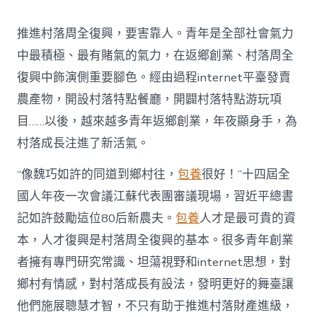
村
落
推進村落周全復興，要害靠人。青年是全部社會氣力
財
產
中最積極、最有賭氣的氣力，在返鄉創業、村落周全
復
復興中飾演側重要腳色。經由過程internet平臺發賣
興
注
農產物，開設村落特點餐廳，開闢村落特點游玩項
進
目……以後，越來越多青年返鄉創業，年夜顯身手，為
人
才
村落成長注進了新活氣。
死
水
“像魏巧如許的同道到鄉村往，
包養
很好！”十四屆全
甜
心
國人年夜一次會議江蘇代表團審議現場，習近平總書
寶
記如許鼓勵這位80后新農夫。
包養
人才是最可貴的資
物
查
本，人才復興是村落周全復興的基本。很多青年創業
包
者擁有專門研究常識、坦蕩視野和internet思想，對
養
網
鄉村有情感，對村落成長有設法，發明更好的舞臺讓
_
他們施展聰慧才智，不只有助于推進村落財產進級，
中