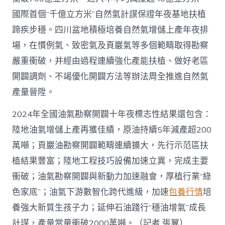
國際首個“千億立方米”自然氣計謀保證年夜基地扶植
蹄疾步穩。四川盆地積極培養自然氣增儲上產年夜排
場，在慣例氣、致密氣及頁巖氣等多個範疇取得勘察
嚴重衝破，并經由過程連續強化產能扶植、做好老區
開闢調劑、不竭優化開闢方法等辦法周全推進自然氣
產量晉陞。
2024年全國油氣勘察開闢十年夜標志性結果還包含：
陸地油氣增儲上產再獲佳績，原油持續5年減產超200
萬噸；頁巖油勘察開闢範疇連續擴大，先行示范區扶
植結果豐富；陸地工程技巧設備加速立異，完成主要
衝破；油氣勘察開闢與新動力加速融會，厚植行業“綠
色家底”；油氣下游數智化跨代進級，加速
包養行情
培
養強大新質生孩子力；延伸石油踐行“穩油增氣”成長
計謀，產量當量衝破2000萬噸。（記者 張翼）