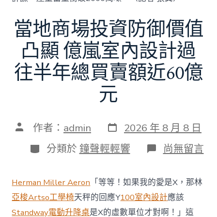
當地商場投資防御價值
凸顯 億嵐室內設計過
往半年總買賣額近60億
元
發
文
作者：
admin
2026 年 8 月 8 日
表
章
日
作
分
在
分類於
鐘聲輕輕響
尚無留言
期
者
類
〈當
地
商
Herman Miller Aeron
「等等！如果我的愛是X，那林
場
投
亞梭Artso工學椅
天秤的回應Y
100室內設計
應該
資
Standway電動升降桌
是X的虛數單位才對啊！」這
防