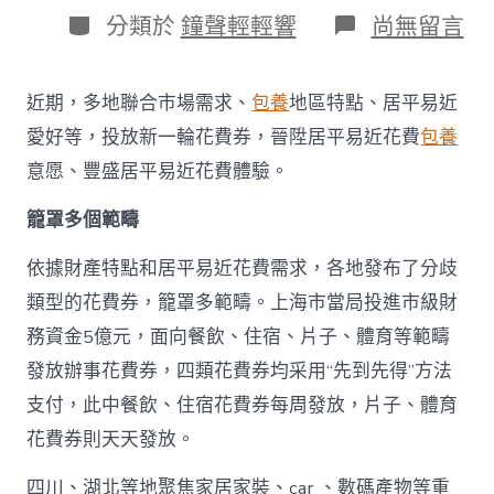
日
作
分
在
分類於
鐘聲輕輕響
尚無留言
期
者
類
〈多
地
派
近期，多地聯合市場需求、
包養
地區特點、居平易近
發
新
愛好等，投放新一輪花費券，晉陞居平易近花費
包養
一
意愿、豐盛居平易近花費體驗。
輪
花
籠罩多個範疇
費
券
真
依據財產特點和居平易近花費需求，各地發布了分歧
金
類型的花費券，籠罩多範疇。上海市當局投進市級財
查
包
務資金5億元，面向餐飲、住宿、片子、體育等範疇
養
發放辦事花費券，四類花費券均采用“先到先得”方法
網
站
支付，此中餐飲、住宿花費券每周發放，片子、體育
白
花費券則天天發放。
銀
撲
滅
四川、湖北等地聚焦家居家裝、car 、數碼產物等重