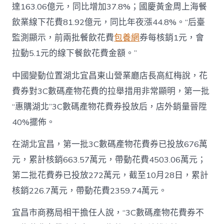
達163.06億元，同比增加37.8%；國慶黃金周上海餐
飲業線下花費81.92億元，同比年夜漲44.8%。“后臺
監測顯示，前兩批餐飲花費
包養網
券每核銷1元，會
拉動5.1元的線下餐飲花費金額。”
中國變動位置湖北宜昌東山營業廳店長高紅梅說，花
費券對3C數碼產物花費的拉舉措用非常顯明，第一批
“惠購湖北”3C數碼產物花費券投放后，店外銷量晉陞
40%擺佈。
在湖北宜昌，第一批3C數碼產物花費券已投放676萬
元，累計核銷663.57萬元，帶動花費4503.06萬元；
第二批花費券已投放272萬元，截至10月28日，累計
核銷226.7萬元，帶動花費2359.74萬元。
宜昌市商務局相干擔任人說，“3C數碼產物花費券不