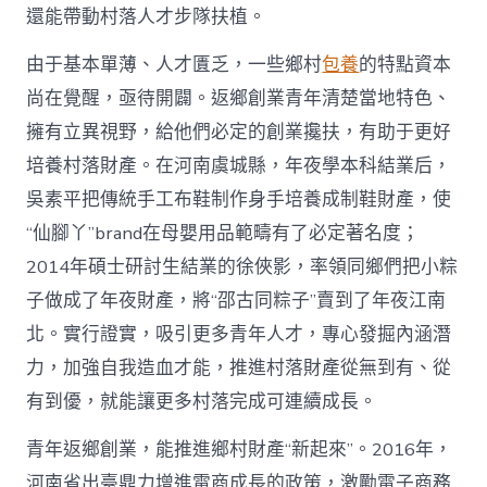
國
還能帶動村落人才步隊扶植。
網〉
中
由于基本單薄、人才匱乏，一些鄉村
包養
的特點資本
尚在覺醒，亟待開闢。返鄉創業青年清楚當地特色、
擁有立異視野，給他們必定的創業攙扶，有助于更好
培養村落財產。在河南虞城縣，年夜學本科結業后，
吳素平把傳統手工布鞋制作身手培養成制鞋財產，使
“仙腳丫”brand在母嬰用品範疇有了必定著名度；
2014年碩士研討生結業的徐俠影，率領同鄉們把小粽
子做成了年夜財產，將“邵古同粽子”賣到了年夜江南
北。實行證實，吸引更多青年人才，專心發掘內涵潛
力，加強自我造血才能，推進村落財產從無到有、從
有到優，就能讓更多村落完成可連續成長。
青年返鄉創業，能推進鄉村財產“新起來”。2016年，
河南省出臺鼎力增進電商成長的政策，激勵電子商務