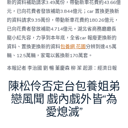
新的資料補助請求3.49萬份，帶動新車花費約43.66億
元，已向花費者發放補助3.844億元；car 置換更換新
的資料請求9.39萬份，帶動新車花費約180.26億元，
已向花費者發放補助4.714億元。湖北省商務廳廳長
龍小紅先容，力爭到本年底，全省car 報廢更換新的
資料、置換更換新的資料
包養網 花圃
分辨到達4.5萬
輛、12.5萬輛，家電以舊換新170萬套。
本報記者 李治國 劉 暢 董慶森 柳 潔 起源：經濟日報
陳松伶否定台包養姐弟
戀風聞 戲內戲外皆“為
愛熄滅”