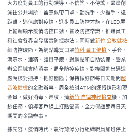
大力度對員工的行動領導，不信謠、不傳謠，盡量削
減往公共場所，留意佩帶口罩、勤洗手、少握手、遠
距離，迷信應對疫情，進步員工防控才能。在LED屏
上輪迴顯示疫情防控口號，普及防控常識，推進員工
和社會各界自發落實防控辦法；同時做
新竹 公教健檢
細防控環節。為網點購買口罩
竹科 員工健檢
、手套、
消毒水、酒精、護目平鏡，對網點和自助裝備、營業
辦公區域實時消毒，周全防控疫情。對機關進出通道
嚴厲核對把持，把好關隘；保持做好節每日天期間
超
音波健檢
的金融辦事。周全檢討ATM的運轉情形和現
金量，做好消毒、巡檢、清
新竹 自律神經檢查
機、加
鈔任務，領導客戶線上打點營業，全力保證節每日天
期間的金融辦事。
據先容，疫情時代，農行菏澤分行組織職員加班停止