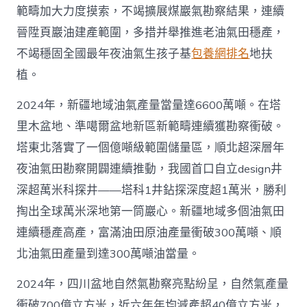
範疇加大力度摸索，不竭擴展煤巖氣勘察結果，連續
晉陞頁巖油建產範圍，多措并舉推進老油氣田穩產，
不竭穩固全國最年夜油氣生孩子基
包養網排名
地扶
植。
2024年，新疆地域油氣產量當量達6600萬噸。在塔
里木盆地、準噶爾盆地新區新範疇連續獲勘察衝破。
塔東北落實了一個億噸級範圍儲量區，順北超深層年
夜油氣田勘察開闢連續推動，我國首口自立design井
深超萬米科探井——塔科1井鉆探深度超1萬米，勝利
掏出全球萬米深地第一筒巖心。新疆地域多個油氣田
連續穩產高產，富滿油田原油產量衝破300萬噸、順
北油氣田產量到達300萬噸油當量。
2024年，四川盆地自然氣勘察亮點紛呈，自然氣產量
衝破700億立方米，近六年年均減產超40億立方米，