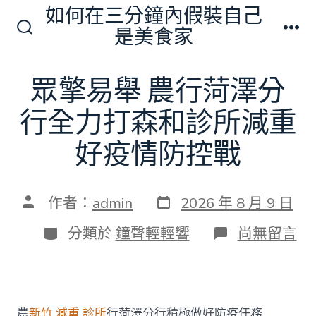
跳
如何在三分鐘內假裝自己
至
是美食家
搜
選
主
尋
單
切
要
眾擎易舉 農行菏澤分
換
內
開
關
行全力打森和診所減重
容
好疫情防控戰
發
文
作者：
admin
2026 年 8 月 9 日
表
章
日
作
分
在
分類於
鐘聲輕輕響
尚無留言
期
者
類
〈眾
擎
易
舉
農
農
新竹 減重 診所
行菏澤分行積極做好防疫任務