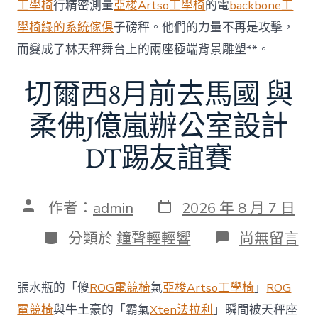
工學椅
行精密測量
亞梭Artso工學椅
的電
backbone工
中
學椅
綠的系統傢俱
子磅秤。他們的力量不再是攻擊，
而變成了林天秤舞台上的兩座極端背景雕塑**。
切爾西8月前去馬國 與
柔佛J億嵐辦公室設計
DT踢友誼賽
發
文
作者：
admin
2026 年 8 月 7 日
表
章
日
作
分
在
分類於
鐘聲輕輕響
尚無留言
期
者
類
〈切
爾
西
張水瓶的「傻
ROG電競椅
氣
亞梭Artso工學椅
」
ROG
8
月
電競椅
與牛土豪的「霸氣
Xten法拉利
」瞬間被天秤座