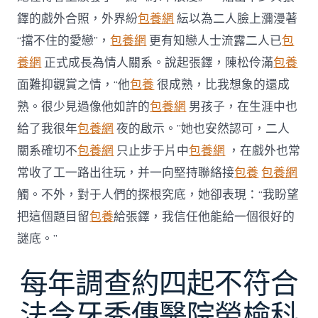
鐸的戲外合照，外界紛
包養網
紜以為二人臉上瀰漫著
“擋不住的愛戀”，
包養網
更有知戀人士流露二人已
包
養網
正式成長為情人關系。說起張鐸，陳松伶滿
包養
面難抑觀賞之情，“他
包養
很成熟，比我想象的還成
熟。很少見過像他如許的
包養網
男孩子，在生涯中也
給了我很年
包養網
夜的啟示。”她也安然認可，二人
關系確切不
包養網
只止步于片中
包養網
，在戲外也常
常收了工一路出往玩，并一向堅持聯絡接
包養
包養網
觸。不外，對于人們的探根究底，她卻表現：“我盼望
把這個題目留
包養
給張鐸，我信任他能給一個很好的
謎底。”
每年調查約四起不符合
法令牙秀傳醫院勞檢科