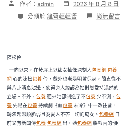
發
文
作者：
admin
2026 年 8 月 8 日
表
章
日
作
分
在
分類於
鐘聲輕輕響
尚無留言
期
者
類
〈陳
松
伶
否
定
台
包
陳松伶
養
姐
一向以來，在熒屏上以節女抽像深刻人
包養網
包養
弟
戀
網
心的陳松
包養
伶，戲外也老是明哲保身，簡直從不
風
與八卦消息沾邊，使得旁人總認為她對戀愛持漠然的
聞
戲
立場。不外，
包養
邇來她卻制造了不
包養
少不測，
包
內
養
先是在
包養
持續劇《血
包養
未冷》中一改往昔，
戲
外
轉演起溫順脆弱且為愛人不吝一切的癡女。
包養網
日
皆
前又有新聞傳
包養
包養網
出，她
包養網
將戲內的“姐
“為