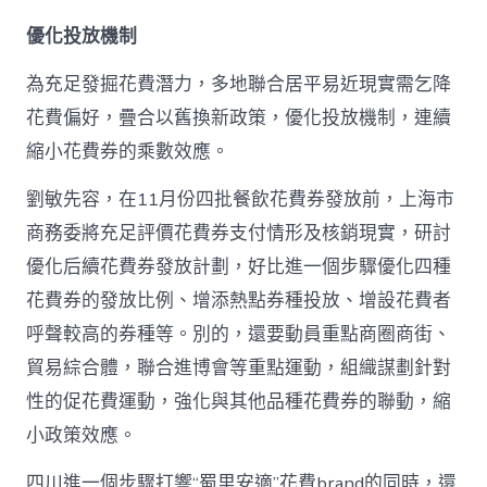
優化投放機制
為充足發掘花費潛力，多地聯合居平易近現實需乞降
花費偏好，疊合以舊換新政策，優化投放機制，連續
縮小花費券的乘數效應。
劉敏先容，在11月份四批餐飲花費券發放前，上海市
商務委將充足評價花費券支付情形及核銷現實，研討
優化后續花費券發放計劃，好比進一個步驟優化四種
花費券的發放比例、增添熱點券種投放、增設花費者
呼聲較高的券種等。別的，還要動員重點商圈商街、
貿易綜合體，聯合進博會等重點運動，組織謀劃針對
性的促花費運動，強化與其他品種花費券的聯動，縮
小政策效應。
四川進一個步驟打響“蜀里安適”花費brand的同時，還