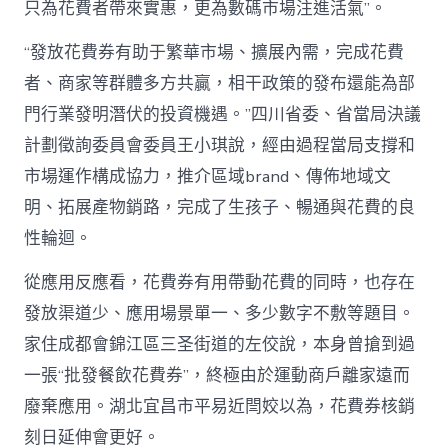
只為花費者帶來實惠，更為數碼市場注進活氣”。
“發放花費券有助于繁華市場、擴展內需，完成花費
者、商家等群體多方共贏，相干政策的發布還能為部
門行業發明潛伏的投資機遇。”四川省委、省當局決議
計劃徵詢委員會委員王小琪說，經由過程當局支撐和
市場運作構成協力，推介區域brand、傳佈地域文
明、拓展產物銷路，完成了生孩子、暢通與花費的良
性輪迴。
從應用反應看，花費券有用帶動花費的同時，也存在
發放渠道少、應用場景單一、多少數字不敷等題目。
家住成都會錦江區三圣街道的左佼說，本身曾搶到過
一張“批發餐飲花費券”，終極由於運動商戶離家遠而
廢棄應用。湖北宜昌市平易近閆姣以為，花費券核銷
刻日延伸會更好。