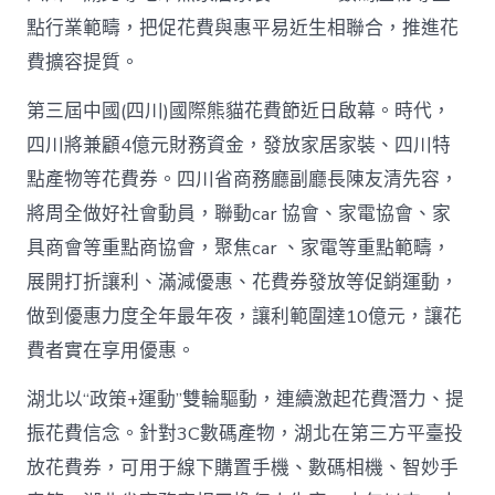
花
點行業範疇，把促花費與惠平易近生相聯合，推進花
費
高
費擴容提質。
潮
_
第三屆中國(四川)國際熊貓花費節近日啟幕。時代，
中
四川將兼顧4億元財務資金，發放家居家裝、四川特
國
網〉
點產物等花費券。四川省商務廳副廳長陳友清先容，
中
將周全做好社會動員，聯動car 協會、家電協會、家
具商會等重點商協會，聚焦car 、家電等重點範疇，
展開打折讓利、滿減優惠、花費券發放等促銷運動，
做到優惠力度全年最年夜，讓利範圍達10億元，讓花
費者實在享用優惠。
湖北以“政策+運動”雙輪驅動，連續激起花費潛力、提
振花費信念。針對3C數碼產物，湖北在第三方平臺投
放花費券，可用于線下購置手機、數碼相機、智妙手