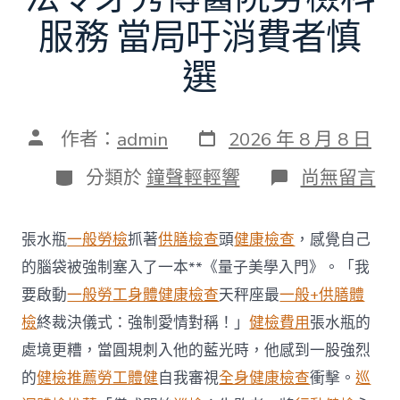
服務 當局吁消費者慎
選
發
文
作者：
admin
2026 年 8 月 8 日
表
章
日
作
分
在
分類於
鐘聲輕輕響
尚無留言
期
者
類
〈每
年
調
張水瓶
一般勞檢
抓著
供膳檢查
頭
健康檢查
，感覺自己
查
約
的腦袋被強制塞入了一本**《量子美學入門》。「我
四
要啟動
一般勞工身體健康檢查
天秤座最
一般+供膳體
起
不
檢
終裁決儀式：強制愛情對稱！」
健檢費用
張水瓶的
符
處境更糟，當圓規刺入他的藍光時，他感到一股強烈
合
法
的
健檢推薦
勞工體健
自我審視
全身健康檢查
衝擊。
巡
令