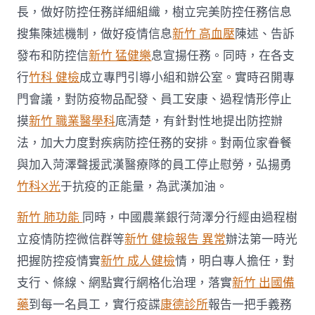
長，做好防控任務詳細組織，樹立完美防控任務信息
搜集陳述機制，做好疫情信息
新竹 高血壓
陳述、告訴
發布和防控信
新竹 猛健樂
息宣揚任務。同時，在各支
行
竹科 健檢
成立專門引導小組和辦公室。實時召開專
門會議，對防疫物品配發、員工安康、過程情形停止
摸
新竹 職業醫學科
底清楚，有針對性地提出防控辦
法，加大力度對疾病防控任務的安排。對兩位家眷餐
與加入菏澤聲援武漢醫療隊的員工停止慰勞，弘揚勇
竹科X光
于抗疫的正能量，為武漢加油。
新竹 肺功能
同時，中國農業銀行菏澤分行經由過程樹
立疫情防控微信群等
新竹 健檢報告 異常
辦法第一時光
把握防控疫情實
新竹 成人健檢
情，明白專人擔任，對
支行、條線、網點實行網格化治理，落實
新竹 出國備
藥
到每一名員工，實行疫諜
康德診所
報告一把手義務