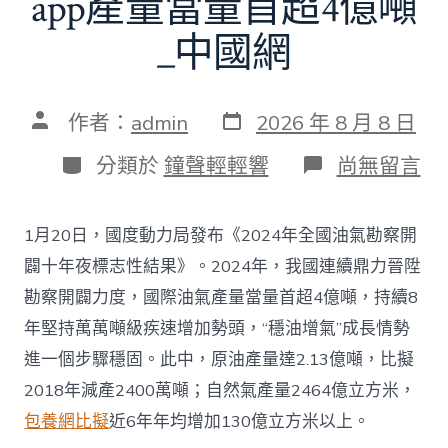
app產量當量首超4億噸
_中國網
發
文
作者：
admin
2026 年 8 月 8 日
表
章
日
作
分
在
分類於
鐘聲輕輕響
尚無留言
期
者
類
〈往
年
國
1月20日，國度動力局發布《2024年全國油氣勘察開
際
油
闢十年夜標志性結果》。2024年，我國連續鼎力晉陞
氣
勘察開闢力度，國際油氣產量當量首超4億噸，持續8
查
包
年堅持萬萬噸級疾速增加勢頭，“穩油增氣”成長情勢
養
進一個步驟穩固。此中，原油產量達2.13億噸，比擬
app
產
2018年減產2400萬噸；自然氣產量2464億立方米，
量
包養網比擬
近6年年均增加130億立方米以上。
當
量