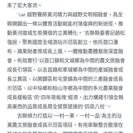
來了宏大客流。
“car 越野賽將黃河精力與越野文明相融會，為全
縣開闢出一條以體育活動賦能村落復興的新途徑，推
動黃河道域生態價值的立異轉化。”吉縣縣委書記趙松
強說，聚焦國度全域游玩示范區創立，依托壺口瀑
布、蘋果財產等成長上風，一體推動農體裁旅深度融
會，布局實行“以壺口鎮和文城鄉為中間的農文旅融會
成長引領區、以吉昌鎮和車城鄉為中間的產城融會成
長立異區、以開闢區和屯里鎮為中間的三產融會成長
示范區、以中垛鄉和柏山寺鄉為中間的多元農業融會
成長樣板區”的“四年夜板塊”經濟，出力構建引領全縣
高東西的品質成長周全提質提速的“四梁八柱”。
吉縣傾力打造以“一村一業、一村一品”為主的沿
黃農文旅融會成長示范區項目，有用串聯整合散落在