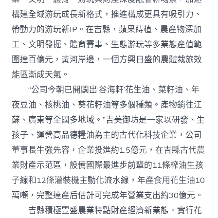
構建全域游玩成長新格式，推進構成更具有吸引力、
帶動力的游玩新IP。在吉縣，蘋果蒔植、農產物深加
工、文明發掘、體育賽事、生態游玩等多業態產值範
圍達百億元，黃河岸邊，一個方興日盛的農體裁旅效
能區漸成天氣。
“公司今朝已開闢出‘谷海軒’花生油、菜籽油、年
夜豆油、核桃油、葵花籽油等多個種類。產物銷往江
蘇、廣東等全國多地域。”吉美御坊是一家以研發、生
孩子、運營高品德糧油為主的古代化科技企業，公司
董事長牛強先容，企業投進約1.5億元，在吉縣古代農
業財產示范區，設備國際最進步前輩的11條榨油生孩
子線和12條灌裝機主動化流水線，年產食用花生油10
萬噸，完整達產后估計可完成年營業支出約30億元。
吉縣積極豐盛農業特點財產經濟新業態。實行花