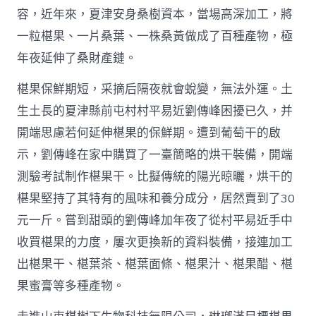
容，近年來，夏津安身桑樹資本，當場高深加工，將
一粒椹果、一片桑葉、一株桑黃做成了百種產物，極
年夜延伸了桑財產鏈。
椹果保鮮期短，采摘后隔夜就會蛻變，無法外運。土
生土長的夏津縣前屯村村平易近劉傳峰困擾已久，并
開端思慮若何延伸椹果的保鮮期。遭到葡萄干的啟
示，劉傳峰在家中購買了一臺簡略的烘干裝備，開端
測驗考試制作椹果干。比擬傳統的陽光晾曬，烘干的
椹果堅持了其特有的風味和養分成分，居然賣到了30
元一斤。嘗到甜頭的劉傳峰加年夜了從村平易近手中
收買椹果的力度，屢次更換新的資料裝備，接連加工
出椹果干、椹葉茶、椹葉面條、椹果汁、椹果醋、椹
果蜜膏等多種產物。