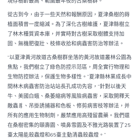
現存樹齡最高、範圍最年夜的古桑樹群。
從古到今，由于一些天然和報酬原因，夏津桑樹的蒔
植面積曾一度縮減。為了深化古樹維護，夏津縣樹立
了林木種質資本庫，并實時對古樹采取樹體支持加
固、無機肥復壯、枝條收拾和病蟲害防治等辦法。
“以夏津黃河故道古桑樹群坐落的黃河故道叢林公園為
焦點，我們樹立了綠色防控示范區，周全實行物理和
生物防控辦法，保護生物多樣性。”夏津縣林業成長中
間林木病蟲害防治站站長孔成功先容，“針對以後天
牛、美國白蛾、桑萎縮病等風險病蟲害，采取開釋天
敵蟲豸、吊掛誘捕器和色板、修剪病害枝等辦法，并
所有的應用生物制劑，嚴禁應用高殘留農藥。我們還
在桑樹密集的頤壽園、噴鼻雪園及不雅光路裝置了25
臺太陽能殺蟲燈和65臺主動清蟲殺蟲燈。”