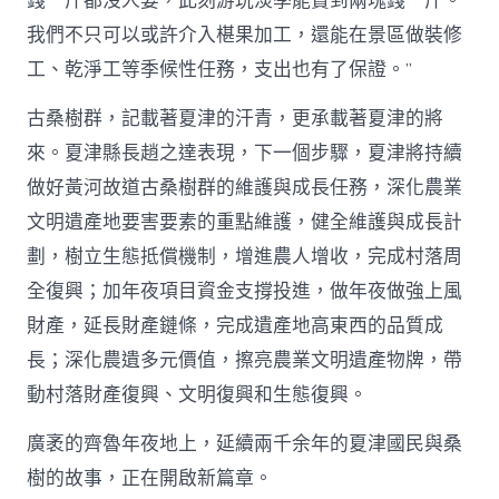
錢一斤都沒人要，此刻游玩淡季能賣到兩塊錢一斤。
我們不只可以或許介入椹果加工，還能在景區做裝修
工、乾淨工等季候性任務，支出也有了保證。”
古桑樹群，記載著夏津的汗青，更承載著夏津的將
來。夏津縣長趙之達表現，下一個步驟，夏津將持續
做好黃河故道古桑樹群的維護與成長任務，深化農業
文明遺產地要害要素的重點維護，健全維護與成長計
劃，樹立生態抵償機制，增進農人增收，完成村落周
全復興；加年夜項目資金支撐投進，做年夜做強上風
財產，延長財產鏈條，完成遺產地高東西的品質成
長；深化農遺多元價值，擦亮農業文明遺產物牌，帶
動村落財產復興、文明復興和生態復興。
廣袤的齊魯年夜地上，延續兩千余年的夏津國民與桑
樹的故事，正在開啟新篇章。