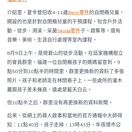
介紹里，夏令營招收4-11歲
Benz零件
的自閉癥兒童，
開設的也是針對自閉癥兒童的干預課程，包含戶外活
動，徒步、溯溪、采菌
Skoda零件
子、趕集等，還有
音樂、美術、生涯自行處理等室內課程。
8月9日上午，是爬蒼山的徒步活動。在這家機構樹立
的會員群里，福建一位自閉癥孩子的媽媽留意到，9
點50分到10點半的時間里，群里更換新的資料了多張
照片。孩子和老師走在林間巷子上，一些處所的灌木
叢跟孩子差未幾高，遠處是藍天白云。
但10點半之后，群里沒有再更換新的資料新聞。
后來，從網上的尋人啟事和當地的官方通報中大師得
知：11點40分，孩子走掉，13時43分，年夜理市公