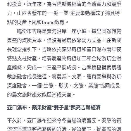
級
和投資。近年來，為晉陞縣域經濟的全體實力和競爭
打
造
力，山西省發布的“一縣一業”主要舉動構成了獨具特
查
點的財產上風和brand效應。
包
養
臨汾市吉縣是黃河沿岸一座小城，這里固然儲藏
網
豐盛的煤炭資本，但沒有過度依靠動力立品，在新成
站
“農
長理念指引下，吉縣依托蘋果蒔植和壺口瀑布兩年夜
體
裁
特點支柱財產，培養農產物蒔植加工和全域游玩全財
旅”
產鏈條，完成一二三產平衡成長。吉縣積極摸索農體
效
能
裁旅融會成長途徑，將農業、文明、體育賽事與游玩
區
深度融會，一個“生態、形狀、文態、業態”協同成長
_
中
的農文旅財產效能區漸成天氣。
國
網〉
壺口瀑布、蘋果財產“雙子星”照亮吉縣經濟
中
不久前，壺口瀑布迎來今冬首場流凌盛宴。安靜的黃
河河流漂浮著棉絮般的流凌，逆流而下，從寬廣的河