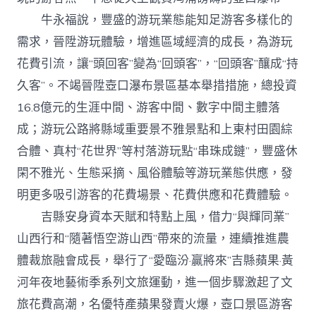
牛永福說，豐盛的游玩業態能知足游客多樣化的
需求，晉陞游玩體驗，增進區域經濟的成長，為游玩
花費引流，讓“頭回客”變為“回頭客”，“回頭客”釀成“持
久客”。不竭晉陞壺口瀑布景區基本舉措措施，總投資
16.8億元的生涯中間、游客中間、數字中間主體落
成；游玩公路將縣域重要景不雅景點和上東村田園綜
合體、真村“花世界”等村落游玩點“串珠成鏈”，豐盛休
閑不雅光、生態采摘、風俗體驗等游玩業態供應，發
明更多吸引游客的花費場景、花費供應和花費體驗。
吉縣安身資本天賦和特點上風，借力“與輝同業”
山西行和“隨著悟空游山西”帶來的流量，連續推進農
體裁旅融會成長，舉行了“愛臨汾·贏將來”吉縣蘋果·黃
河年夜地藝術季系列文旅運動，進一個步驟激起了文
旅花費高潮，名優特產蘋果發賣火爆，壺口景區游客