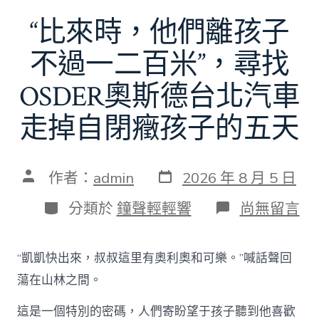
“比來時，他們離孩子
不過一二百米”，尋找
OSDER奧斯德台北汽車
走掉自閉癥孩子的五天
發
文
作者：
admin
2026 年 8 月 5 日
表
章
日
作
分
在
分類於
鐘聲輕輕響
尚無留言
期
者
類
〈“比
來
時，
“凱凱快出來，叔叔這里有奧利奧和可樂。”喊話聲回
他
們
蕩在山林之間。
離
孩
這是一個特別的密碼，人們寄盼望于孩子聽到他喜歡