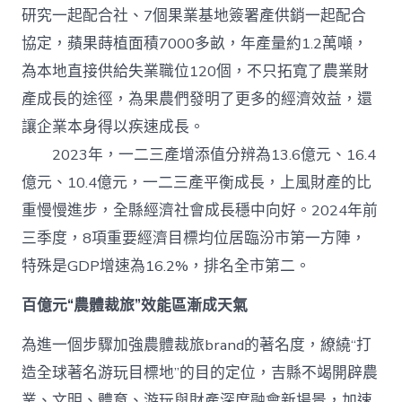
研究一起配合社、7個果業基地簽署產供銷一起配合
協定，蘋果蒔植面積7000多畝，年產量約1.2萬噸，
為本地直接供給失業職位120個，不只拓寬了農業財
產成長的途徑，為果農們發明了更多的經濟效益，還
讓企業本身得以疾速成長。
2023年，一二三產增添值分辨為13.6億元、16.4
億元、10.4億元，一二三產平衡成長，上風財產的比
重慢慢進步，全縣經濟社會成長穩中向好。2024年前
三季度，8項重要經濟目標均位居臨汾市第一方陣，
特殊是GDP增速為16.2%，排名全市第二。
百億元“農體裁旅”效能區漸成天氣
為進一個步驟加強農體裁旅brand的著名度，繚繞“打
造全球著名游玩目標地”的目的定位，吉縣不竭開辟農
業、文明、體育、游玩與財產深度融會新場景，加速