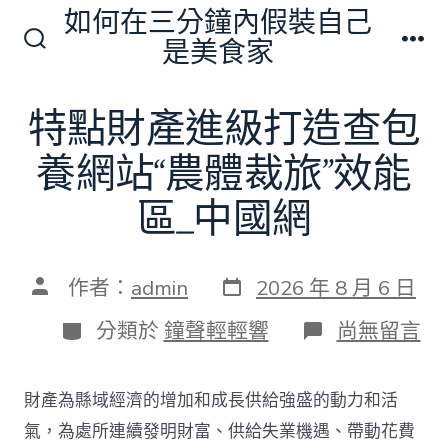
跳
如何在三分鐘內假裝自己
至
是美食家
搜
選
主
尋
單
切
要
特點財產進級打造查包
換
內
開
關
養網站“農體裁旅”效能
容
區_中國網
發
文
作者：
admin
2026 年 8 月 6 日
表
章
日
作
分
在
分類於
鐘聲輕輕響
尚無留言
期
者
類
〈特
點
財
財產為縣域經濟的增加和成長供給強盛的動力和活
產
進
氣，為處所連續發明財富、供給失業機遇、帶動花費