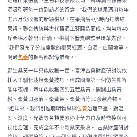
走進山東椹樹下生物科技無限公司，琳瑯滿目標椹果
酒吸引著每一位到訪者的留意。“我們的椹果酒用每年
五六月份收獲的新穎椹果，在采摘后4小時內打壞結
果漿，聯合傳統與古代釀酒工藝釀造而成，均勻每40
斤桑椹才幹出1斤酒。”椹樹下發賣總監尹玲華先容，
“我們發布了分歧度數的椹果紅酒、白酒、白蘭地等，
喝過
包養
的顧客都記憶猶新。”
野生桑黃一年只能收獲一茬，夏津古桑財產研討院依
托人工馴化栽培桑黃技巧，建成國際第一個仿生態智
能年夜棚，每年能收獲四到五茬桑黃，開闢出桑黃
粉、桑黃口服液、桑黃茶、桑黃酒等10余款產物。
“近年來，我們引進聰明物聯網
包養
治理平臺，對溫
度、濕度、光照等各類要素停止全方位及時監控與可
視化治理，完成全年不中斷桑黃采收。”古桑財產研討