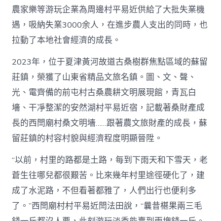
農家樂等游玩企業為周邊村平易近供給了大批失業機
遇，吸納失業3000余人，在進步農人支出的同時，也
拉動了本地社會經濟的成長。
2023年，位于夏津黃河故道古桑樹群焦點區域的蘇留
莊鎮，榮獲了山東省精品文旅名鎮。圖、文、聲、
光、電齊備的前屯村古桑農耕文明展現館，青瓦白
墻、干凈整潔的安然湖村平易近宿，記載著桑財產成
長的西閆廟村桑文明墻……跟著農文旅財產的成長，蘇
留莊鎮的村容村貌與經濟程度明顯晉陞。
“以前，村里的路都是土路，每到下雨天和下雪天，老
蒼生往哪兒都很艱苦。比來幾年村里途徑硬化了，建
成了水泥路，不但看著都雅了，人們出行也便利多
了。”西閆廟村村平易近閆法田說，“曩昔椹果兩三毛