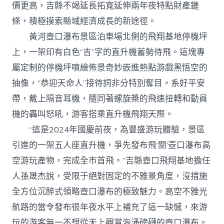
價更高，吉縣不竭延長拓寬延伸兩年夜特點財產鏈
條，積極摸索縣域經濟成長的新途徑。
黃河壺口瀑布景區泊車場北側的飛翔基地停機坪
上，一架印有白色“吉”字的直升機蓄勢待飛。這塊專
屬定制的停機坪噴繪佈景奇妙嵌進熱點游戲黑悟空的
抽像，“恭迎天命人”接待詞非分特別奪目。系好平安
帶，戴上隔音耳機，隨同著螺旋槳的飛速扭轉和動員
機的轟叫怒吼，游客搭乘直升機飛翔天際。
“這是2024年國慶前夜，為豐盛游玩體驗，景區
引進的一架五人座直升機，爭先發布飛‘閱’壺口瀑布高
空游玩產物，完成全市首飛。”吉縣壺口飛翔基地擔任
人孫晟杰說，受限于絕對固定的不雅景角度，沒措施
全方位沉醉式領略壺口瀑布的極致魅力。高空不雅光
航路的當令發布很年夜水平上補充了這一缺憾，來游
玩的游客無一不想從天上觀賞洶涌磅礴的壺口瀑布。