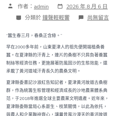
發
文
作者：
admin
2026 年 8 月 6 日
表
章
日
作
分
在
分類於
鐘聲輕輕響
尚無留言
期
者
類
〈古
桑
助
“蠶生春三月，春桑正含綠。”
農
興
早在2000多年前，山東夏津人的祖先便開端植桑養
枝
葉
蠶。在夏津縣的汗青上，連片的桑樹不只肩負著養蠶
總
制絲等經濟任務，更施展著防風固沙的生態效能，還
關
情
承載了黃河道域汗青長久的農桑文明。
_
中
夏津縣委書記沙淑紅告知記者，夏津黃河故道古桑樹
國
查
群，作為統籌生態管理和經濟成長的沙地農業體系典
包
范，于2018年進選全球主要農業文明遺產。近年來，
養
網〉
夏津縣委縣當局心系蒼生、枝葉關情，以此為依托，
中
與農人和企業聯袂齊心，讓曩昔風沙漫天的黃河故道