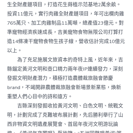
生全財產鏈項目，打造花生蒔植示范基地2萬余畝。
投資11億元，實行肉雞全財產鏈項目，年可出欄肉雞
765萬只、加工肉雞制品11萬噸，總產值23億元。對
準寵物經濟疾速成長，吉美寵物食物無限公司打算打
造14條凍干寵物食物生孩子線，營收估計完成10億元
以上。
為了充足施展文旅資本的奇特上風，近年來，吉
縣錨定黃河文明和壺口精力兩年夜IP連續發力，深刻
發掘文明財產潛力，積極打造農體裁旅融會節慶
brand，不竭開辟農體裁旅融會新場景新業態，煥新
重塑人們心目中的詩和遠方。
吉縣深刻發掘收拾黃河文明、白色文明、統戰文
明，計劃完成了克難坡布展計劃，先后勝利舉行了山
西非物資文明遺產展覽會、首屆年夜河文明游玩論