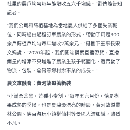
社里的農戶均勻每年能增收五六千塊錢。”劉傳峰告知
記者。
“我們公司和蒔植基地為當地農人供給了多個失業職
位，同時經由過程訂單農業的形式，帶動了周邊300
余戶蒔植戶均勻每年增收2萬余元。”椹樹下董事長宋
文娟說，“2020年起，我們開端摸索直播帶貨，直播
銷量的增添不只增進了農業生孩子範圍化，還帶動了
物流、包裝、倉儲等鄉村辦事業的成長。”
農文旅融會：黃河故道著新裝
“小滿桑葚黑，芒種小麥割。”每年五六月份，恰是椹
果成熟的季候，也是夏津最漂亮的時辰，黃河故道叢
林公園、德百游玩小鎮椹仙村等景區人流如織，熱烈
不凡。