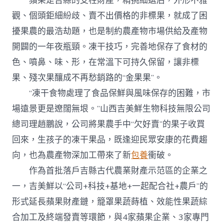
蘋果是吉縣的支柱財產，精挑細選后，外形不雅
觀、個頭鉅細紛歧、賣不出價格的非標果，就成了困
擾果農的最浩劫題，也是制約農產物市場供給及產物
開闢的一年夜瓶頸。凍干技巧，完善地保存了食材的
色、噴鼻、味、形，在常溫下可持久保留，讓非標
果、殘次果釀成不再愁銷路的“金果果”。
“凍干食物處理了食品保鮮與風味保存的困難，市
場遠景更是遼闊無垠。”山西吉美鮮生物科技無限公司
總司理趙鵬說，公司將果農手中“欠好賣”的果子收買
回來，生孩子的凍干果品，既逢迎民眾安康的花費趨
向，也為農產物深加工帶來了新
包養
衝破。
作為首批落戶吉縣古代農業財產示范區的企業之
一，吉美鮮以“公司+科技+基地+一起配合社+農戶”的
形式延長蘋果財產鏈，籠罩果蔬蒔植、效能性果蔬綜
合加工及終端發賣等環節，與4家蘋果企業、3家專門