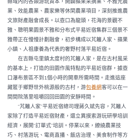
縣域內的各類游玩資本，開闢蘋果采摘業、不雅光農
業、效能農業、農家樂等休閑農業項目，深刻推進農
文旅財產融會成長。以壺口為龍頭，花海的景觀不
雅、聰明果園景不雅和分布式平易近宿集群三個景不
雅帶正在慢慢計劃融會，初步構成以芃籬人家、蘋果
小鎮、人祖康養為代表的奢野村落平易近宿。
在吉縣屯里鎮太度村的芃籬人家，是在古村風采
的基本上，打造的田園作風特點的平易近宿群，據壺
口瀑布景區不到1個小時的開車所需時間。走進這座
藏匿于鄉野世外桃源般的古村，游
包養網
客可以在一
間間院落里咀嚼回回田園的安靜時間。
“芃籬人家”平易近宿總司理蔣久斌先容，芃籬人
家除了打造平易近宿財產，還立異摸索游玩研學培訓
經濟，展開“訂單式”培訓。停業以來，繚繞農業技
巧、村落游玩、電商直播、飯店治理、美食制作等方