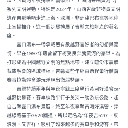
壇、《黃河年夜獨唱》藝術節、“五洲同聲唱黃河”等
系列文明運動。特殊是2024年，山西省級非物資文明
遺產吉縣嗩吶走進上海、深圳、非洲津巴布韋等地停
止宣揚推介，進一個步驟擴展了吉縣文旅財產的著名
度。
壺口瀑布一帶承載著有數越野喜好者的幻想與豪
情，早在1997年這曾留下柯受良奔騰黃河的豪舉。為
打形成為中國越野文明的焦點地帶，建立臨汾市農體
裁旅融會的區域標桿，吉縣這些年經由過程舉行體育
賽事拉動體育游玩浮現出微弱勢頭。
吉縣持續兩年與年夜寧縣三度舉行黃河好漢會car
越野挑釁賽，賽事線路平行于黃河一號游玩公路，起
自吉縣壺口瀑布景區，終至年夜寧縣黃河好漢營，穿
越線路基于G520國道，所以定名為“年夜吉520”，既
浪漫，又吉祥。吸引了越來越多的賽車手和游客，帶