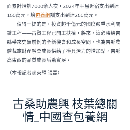
面累計培訓7000余人次，2024年平易近宿支出到達
150萬元，培
包養網
訓支出到達250萬元。
值得一提的是，投資超千億元的國度嚴重水利關
鍵工程——古賢工程已開工扶植，將來，這必將給吉
縣帶來史無前例的全新機會和成長空間，也為吉縣農
體裁旅財產融會成長供給了極具潛力的增加點，吉縣
高東西的品質成長后勁實足。
（本報記者趙東輝 張磊）
古桑助農興 枝葉總關
情_中國查包養網