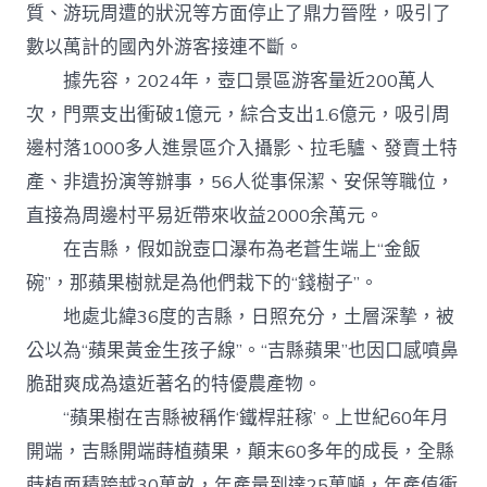
質、游玩周遭的狀況等方面停止了鼎力晉陞，吸引了
數以萬計的國內外游客接連不斷。
據先容，2024年，壺口景區游客量近200萬人
次，門票支出衝破1億元，綜合支出1.6億元，吸引周
邊村落1000多人進景區介入攝影、拉毛驢、發賣土特
產、非遺扮演等辦事，56人從事保潔、安保等職位，
直接為周邊村平易近帶來收益2000余萬元。
在吉縣，假如說壺口瀑布為老蒼生端上“金飯
碗”，那蘋果樹就是為他們栽下的“錢樹子”。
地處北緯36度的吉縣，日照充分，土層深摯，被
公以為“蘋果黃金生孩子線”。“吉縣蘋果”也因口感噴鼻
脆甜爽成為遠近著名的特優農產物。
“蘋果樹在吉縣被稱作‘鐵桿莊稼’。上世紀60年月
開端，吉縣開端蒔植蘋果，顛末60多年的成長，全縣
蒔植面積跨越30萬畝，年產量到達25萬噸，年產值衝