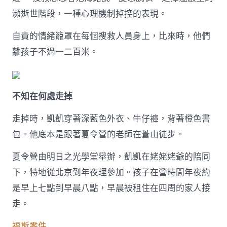
子
瀕逝世階段，一種心理機制掉控的表現。
的
五
自責的情緒籠罩在每個搜救人員身上，比來時，他們
天〉
中
離孩子不過一二百米。
不知在何處走掉
走掉時，凱凱穿著深藍色外衣、牛仔褲，背著橙色書
包。他底本是跟著夏令營的老師在蒼山徒步。
夏令營由明日之光學堂舉辦，凱凱在姥姥姥爺的陪同
下，特地從北京到年夜理參加。孩子在營時間年夜約
是早上七點到早晨八點，早晨被租住在四周的家人接
走。
福斯零件