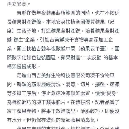
再立異高。
吉縣在做年夜蘋果蒔植範圍的同時，也在不竭延
長蘋果財產鏈條。本地安身扶植全國優質蘋果（尺
度）生孩子地，打造蘋果全財產鏈，培養蘋果全財產
鏈“鏈主”企業，引進吉美鮮凍干食物等高深加工企
業，開工扶植吉縣年夜數據中間（蘋果云平臺）、國
際數字化綠色包裝園區，蘋果財產“二次反動”的基本
構架慢慢成形。
走進山西吉美鮮生物科技無限公司凍干食物車
間，新穎的蘋果歷經清洗、消毒、切片、擺盤、速凍
等多道工序后，停止急速冷凍鎖鮮處置，慢慢“變身”
為酥脆輕巧的凍干蘋果脆片。在體驗館，記者品嘗了
凍干蘋果產物，將果干放進嘴里，酥脆輕巧，即便沒
有水分，但仍保存濃烈的新穎蘋果噴鼻氣。