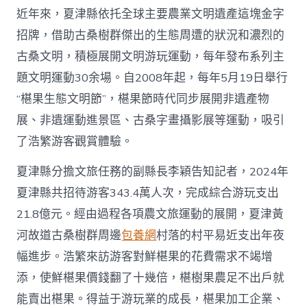
近年來，夏津縣依托全球主要農業文明遺產這塊金字
招牌，借助古桑樹群傑出的生態周遭的狀況和濃烈的
古桑文明，積極展開文明游玩運動，每年發布系列主
題文明運動30余場。自2008年起，每年5月19日舉行
“椹果生態文明節”，椹果節時代同步展開非遺產物
展、非遺運動進景區、古桑字畫攝影展等運動，吸引
了浩繁游客觀賞體驗。
夏津縣分擔文旅任務的副縣長李穎告知記者，2024年
夏津縣共招待游客343.4萬人次，完成綜合游玩支出
21.8億元。經由過程各項農文旅運動的展開，夏津黃
河故道古桑樹群周邊
包養網
村落的村平易近支出年夜
幅進步。浩繁來訪游客對鮮椹果的花費需求不竭增
添，使鮮椹果價錢翻了十幾倍，椹樹果農足不出戶就
能賣出椹果。得益于游玩業的成長，椹果加工企業、