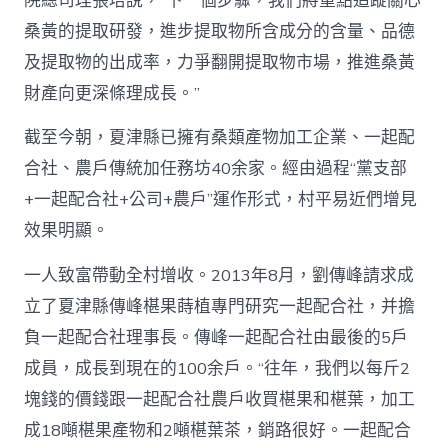
院總司理張培說，“下一個步驟，我們將重點追蹤關心
桑黃的提取研發，進步提取物所含成分的含量、品德
及提取物的出成率，力爭翻開提取物市場，推進桑黃
財產向更深條理成長。”
截至今朝，夏津縣已擁有桑類產物加工企業、一起配
合社、農戶傳統加任務坊40余家。經由過程“黨支部
+一起配合社+公司+農戶”運作形式，村平易近們增見
效果明顯。
一人致富帶動全村增收。2013年8月，劉傳峰請求成
立了夏津縣傳峰椹果蒔植專門研究一起配合社，并擔
負一起配合社理事長。傳峰一起配合社由最後的5戶
成員，成長到現在的100余戶。“往年，我們以每斤2
塊錢的價錢跟一起配合社農戶收買椹果和椹葉，加工
成18噸椹果產物和2噸椹葉茶，銷路很好。一起配合