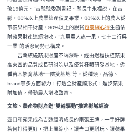
破15億元。”吉縣縣委副書記、縣長牛永福說，在吉
縣，80%以上農業總產值是果業，80%以上的農人從
事蘋果相干財產，80%以上的脫貧
包養網心得
生齒依
附蘋果財產連續增收，“九萬農人謀一果，七十二行興
一業”的活潑局勢已構成。
吉縣繚繞蘋果財產不竭深耕，經由過程扶植蘋果
高東西的品質成長研討院以及優質種類研發基地、劣
種苗木繁育基地“一院雙基地”等，從種類、品德、
brand等多方面發力，打造全財產鏈形式，進步蘋果
附加值，帶動農人增收致富。
文旅、農產物財產鏈“雙輪驅動”推進縣域經濟
壺口和蘋果成為吉縣經濟成長的兩張王牌，一手好牌
若何打得更好，把上風縮小，讓壺口更耐玩、讓蘋果