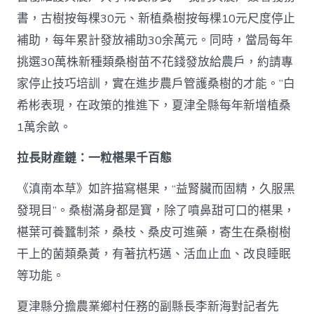
書，古樹按每棵30元、新植桑樹按每棵10元尺度停止
補助，每年累計發放補助30余萬元。同時，當局每年
挑選30萬株新種類桑樹苗不花錢發放給農戶，約請專
家停止技巧培訓，實在進步農戶管護桑樹的才能。”白
希彬表現，在政策的推進下，夏津全縣每年新增植桑
1萬余畝。
拉長財產鏈：一粒椹果千百態
《滇南本草》如許描寫椹果，“益腎臟而固精，久服黑
發現目”。桑樹滿身都是寶，除了噴鼻甜可口的椹果，
椹葉可養蠶制茶，桑枝、桑皮可進藥，寄生在桑樹樹
干上的菌類桑黃，有著抗朽邁、活血止血、改良睡眠
等功能。
夏津縣分擔農業鄉村任務的副縣長李新海對記者先