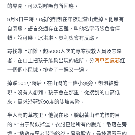
子
的零食，可以對呼喚有所回應。
不
過
一
8月9日午時，8歲的凱凱在年夜理蒼山走掉。他患有
二
自閉癥，語言交通存在困難，叫他名字時臉色會停
百
米”，
頓，說可樂、冰淇淋、奧利奧會有反應。
尋
找
尋找難上加難。超5000人次的專業搜救人員及志愿
OSDER
奧
者，在山上把孩子能夠出現的處所，分
汽車空氣芯
紅
斯
一個個小區域，排查了一遍又一遍。
德
台
掉蹤101小時后，在山澗的一條小溪旁，凱凱被發
北
汽
現。沒有人想到，孩子會在那里。從搜刮的山高低
車
來，需求沿著近90度的陡坡索降。
走
掉
自
半人高的草叢里，他躺在那，臉朝著山壁的標的目
閉
的。“由于疑似掉溫，衣服已經所有的脫光，散落在旁
癥
孩
邊。”搜救志愿者范海銘說。變態脫衣，是掉溫嚴重的