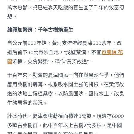
萬木蔥鬱，幫已經靠天吃飯的蒼生圓了千年的致富幻
想。
維護加繁育：千年古樹煥重生
自公元前602年始，黃河支流流經夏津600余年，改
道后留下30萬畝沙丘地，“戈壁荒漠，不宜
包養網 花
圃
禾稼，火食繁榮”，稱作“黃河故道”。
千百年來，勤奮的夏津國民一向在與風沙斗爭，他們
應用桑樹耐瘠薄、根系吸水固土強的特徵，在黃河故
道的沙地上蒔植桑樹，以防風固沙、堅持水土，改良
生態周遭的狀況。
壯盛時代，夏津桑樹蒔植面積達8萬畝。現遺存6000
多畝古桑樹群，此中百年以上古樹2萬多株，是中國