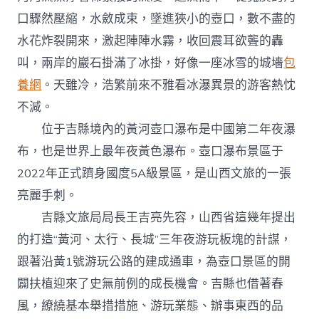
口驟然壓縮，水斂成束，墜進狹小的壺口，數不盡的
水花炸裂開來，激起陣陣水霧，收回震耳欲聾的轟
叫，兩岸的巖石掛滿了冰掛，好像一座冰雪的城墻
包
養網
。天雖冷，浩繁前來不雅看冰瀑異景的游客熱忱
不減。
位于吉縣境內的黃河壺口瀑布是中國第二年夜瀑
布，也是世界上最年夜黃色瀑布。壺口瀑布景區于
2022年正式躋身國度5A級景區，是山西文旅的一張
亮麗手刺。
吉縣文旅局局長王吉亮先容，山西省這幾年提出
的打造“黃河、太行、長城”三年夜游玩板塊的計謀，
跟著沿黃1號游玩公路的建成通車，為壺口景區的開
闢扶植迎來了史無前例的成長機會。吉縣也借著春
風，繚繞基本舉措措施、游玩業態、辦事東西的品