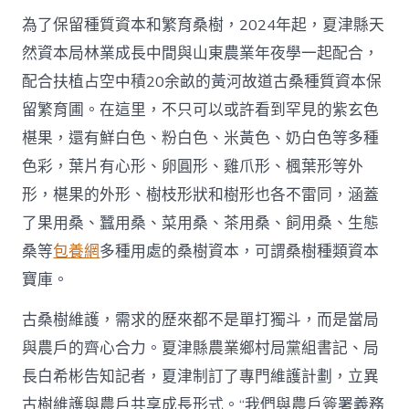
為了保留種質資本和繁育桑樹，2024年起，夏津縣天
然資本局林業成長中間與山東農業年夜學一起配合，
配合扶植占空中積20余畝的黃河故道古桑種質資本保
留繁育圃。在這里，不只可以或許看到罕見的紫玄色
椹果，還有鮮白色、粉白色、米黃色、奶白色等多種
色彩，葉片有心形、卵圓形、雞爪形、楓葉形等外
形，椹果的外形、樹枝形狀和樹形也各不雷同，涵蓋
了果用桑、蠶用桑、菜用桑、茶用桑、飼用桑、生態
桑等
包養網
多種用處的桑樹資本，可謂桑樹種類資本
寶庫。
古桑樹維護，需求的歷來都不是單打獨斗，而是當局
與農戶的齊心合力。夏津縣農業鄉村局黨組書記、局
長白希彬告知記者，夏津制訂了專門維護計劃，立異
古樹維護與農戶共享成長形式。“我們與農戶簽署義務