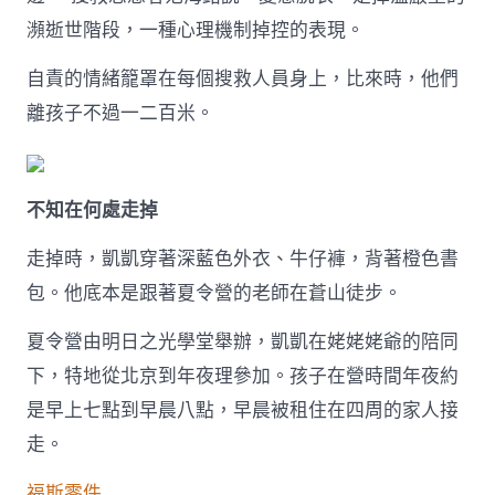
子
瀕逝世階段，一種心理機制掉控的表現。
的
五
自責的情緒籠罩在每個搜救人員身上，比來時，他們
天〉
中
離孩子不過一二百米。
不知在何處走掉
走掉時，凱凱穿著深藍色外衣、牛仔褲，背著橙色書
包。他底本是跟著夏令營的老師在蒼山徒步。
夏令營由明日之光學堂舉辦，凱凱在姥姥姥爺的陪同
下，特地從北京到年夜理參加。孩子在營時間年夜約
是早上七點到早晨八點，早晨被租住在四周的家人接
走。
福斯零件