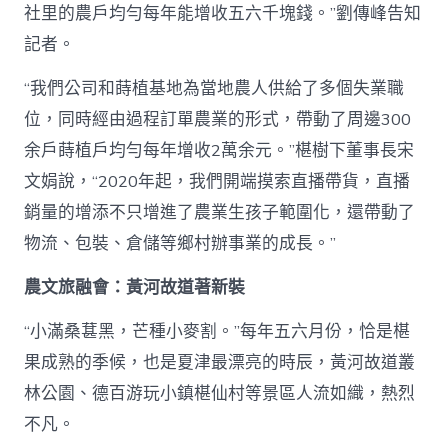
社里的農戶均勻每年能增收五六千塊錢。”劉傳峰告知
記者。
“我們公司和蒔植基地為當地農人供給了多個失業職
位，同時經由過程訂單農業的形式，帶動了周邊300
余戶蒔植戶均勻每年增收2萬余元。”椹樹下董事長宋
文娟說，“2020年起，我們開端摸索直播帶貨，直播
銷量的增添不只增進了農業生孩子範圍化，還帶動了
物流、包裝、倉儲等鄉村辦事業的成長。”
農文旅融會：黃河故道著新裝
“小滿桑葚黑，芒種小麥割。”每年五六月份，恰是椹
果成熟的季候，也是夏津最漂亮的時辰，黃河故道叢
林公園、德百游玩小鎮椹仙村等景區人流如織，熱烈
不凡。