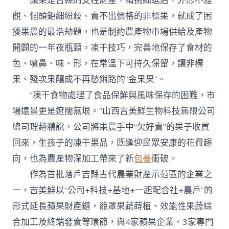
蘋果是吉縣的支柱財產，精挑細選后，外形不雅
觀、個頭鉅細紛歧、賣不出價格的非標果，就成了困
擾果農的最浩劫題，也是制約農產物市場供給及產物
開闢的一年夜瓶頸。凍干技巧，完善地保存了食材的
色、噴鼻、味、形，在常溫下可持久保留，讓非標
果、殘次果釀成不再愁銷路的“金果果”。
“凍干食物處理了食品保鮮與風味保存的困難，市
場遠景更是遼闊無垠。”山西吉美鮮生物科技無限公司
總司理趙鵬說，公司將果農手中“欠好賣”的果子收買
回來，生孩子的凍干果品，既逢迎民眾安康的花費趨
向，也為農產物深加工帶來了新
包養
衝破。
作為首批落戶吉縣古代農業財產示范區的企業之
一，吉美鮮以“公司+科技+基地+一起配合社+農戶”的
形式延長蘋果財產鏈，籠罩果蔬蒔植、效能性果蔬綜
合加工及終端發賣等環節，與4家蘋果企業、3家專門