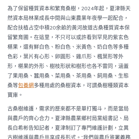
為了保留種質資本和繁育桑樹，2024年起，夏津縣天
然資本局林業成長中間與山東農業年夜學一起配合，
配合扶植占空中積20余畝的黃河故道古桑種質資本保
留繁育圃。在這里，不只可以或許看到罕見的紫玄色
椹果，還有鮮白色、粉白色、米黃色、奶白色等多種
色彩，葉片有心形、卵圓形、雞爪形、楓葉形等外
形，椹果的外形、樹枝形狀和樹形也各不雷同，涵蓋
了果用桑、蠶用桑、菜用桑、茶用桑、飼用桑、生態
桑等
包養網
多種用處的桑樹資本，可謂桑樹種類資本
寶庫。
古桑樹維護，需求的歷來都不是單打獨斗，而是當局
與農戶的齊心合力。夏津縣農業鄉村局黨組書記、局
長白希彬告知記者，夏津制訂了專門維護計劃，立異
古樹維護與農戶共享成長形式。“我們與農戶簽署義務