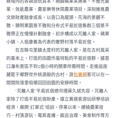
縣域內的各類游玩資本，開闢蘋果采摘業、不雅光農
業、效能農業、農家樂等休閑農業項目，深刻推進農
文旅財產融會成長。以壺口為龍頭，花海的景觀不
雅、聰明果園景不雅和分布式平易近宿集群三個景不
雅帶正在慢慢計劃融會，初步構成以芃籬人家、蘋果
小鎮、人祖康養為代表的奢野村落平易近宿。
在吉縣屯里鎮太度村的芃籬人家，是在古村風采
的基本上，打造的田園作風特點的平易近宿群，據壺
口瀑布景區不到1個小時的開車所需時間。走進這座
藏匿于鄉野世外桃源般的古村，游
包養網
客可以在一
間間院落里咀嚼回回田園的安靜時間。
“芃籬人家”平易近宿總司理蔣久斌先容，芃籬人
家除了打造平易近宿財產，還立異摸索游玩研學培訓
經濟，展開“訂單式”培訓。停業以來，繚繞農業技
巧、村落游玩、電商直播、飯店治理、美食制作等方