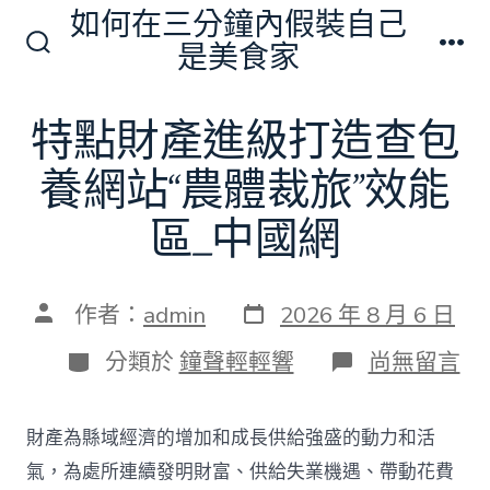
跳
如何在三分鐘內假裝自己
至
是美食家
搜
選
主
尋
單
切
要
特點財產進級打造查包
換
內
開
關
養網站“農體裁旅”效能
容
區_中國網
發
文
作者：
admin
2026 年 8 月 6 日
表
章
日
作
分
在
分類於
鐘聲輕輕響
尚無留言
期
者
類
〈特
點
財
財產為縣域經濟的增加和成長供給強盛的動力和活
產
進
氣，為處所連續發明財富、供給失業機遇、帶動花費