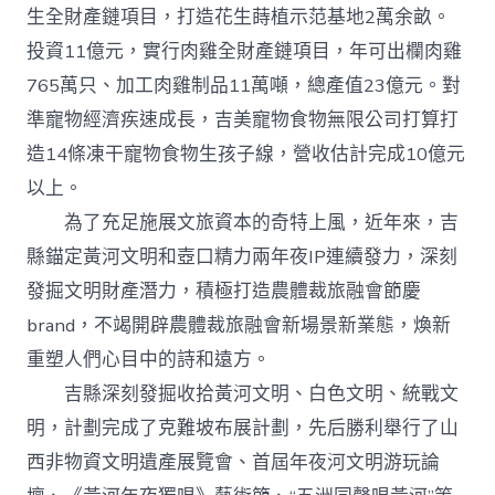
生全財產鏈項目，打造花生蒔植示范基地2萬余畝。
投資11億元，實行肉雞全財產鏈項目，年可出欄肉雞
765萬只、加工肉雞制品11萬噸，總產值23億元。對
準寵物經濟疾速成長，吉美寵物食物無限公司打算打
造14條凍干寵物食物生孩子線，營收估計完成10億元
以上。
為了充足施展文旅資本的奇特上風，近年來，吉
縣錨定黃河文明和壺口精力兩年夜IP連續發力，深刻
發掘文明財產潛力，積極打造農體裁旅融會節慶
brand，不竭開辟農體裁旅融會新場景新業態，煥新
重塑人們心目中的詩和遠方。
吉縣深刻發掘收拾黃河文明、白色文明、統戰文
明，計劃完成了克難坡布展計劃，先后勝利舉行了山
西非物資文明遺產展覽會、首屆年夜河文明游玩論