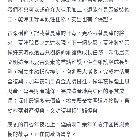
錢一斤都沒人要，此刻游玩淡季能賣到兩塊錢一斤。
我們不只可以或許介入椹果加工，還能在景區做裝修
工、乾淨工等季候性任務，支出也有了保證。”
古桑樹群，記載著夏津的汗青，更承載著夏津的將
來。夏津縣長趙之達表現，下一個步驟，夏津將持續
做好黃河故道古桑樹群的維護與成長任務，深化農業
文明遺產地要害要素的重點維護，健全維護與成長計
劃，樹立生態抵償機制，增進農人增收，完成村落周
全復興；加年夜項目資金支撐投進，做年夜做強上風
財產，延長財產鏈條，完成遺產地高東西的品質成
長；深化農遺多元價值，擦亮農業文明遺產物牌，帶
動村落財產復興、文明復興和生態復興。
廣袤的齊魯年夜地上，延續兩千余年的夏津國民與桑
樹的故事，正在開啟新篇章。