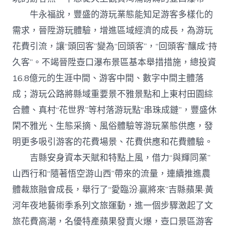
牛永福說，豐盛的游玩業態能知足游客多樣化的
需求，晉陞游玩體驗，增進區域經濟的成長，為游玩
花費引流，讓“頭回客”變為“回頭客”，“回頭客”釀成“持
久客”。不竭晉陞壺口瀑布景區基本舉措措施，總投資
16.8億元的生涯中間、游客中間、數字中間主體落
成；游玩公路將縣域重要景不雅景點和上東村田園綜
合體、真村“花世界”等村落游玩點“串珠成鏈”，豐盛休
閑不雅光、生態采摘、風俗體驗等游玩業態供應，發
明更多吸引游客的花費場景、花費供應和花費體驗。
吉縣安身資本天賦和特點上風，借力“與輝同業”
山西行和“隨著悟空游山西”帶來的流量，連續推進農
體裁旅融會成長，舉行了“愛臨汾·贏將來”吉縣蘋果·黃
河年夜地藝術季系列文旅運動，進一個步驟激起了文
旅花費高潮，名優特產蘋果發賣火爆，壺口景區游客