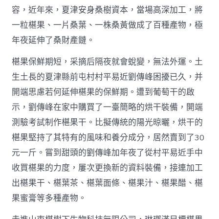
容，近年來，夏津安身桑樹資本，當場高深加工，將
一粒椹果、一片桑葉、一株桑黃做成了百種產物，極
年夜延伸了桑財產鏈。
椹果保鮮期短，采摘后隔夜就會蛻變，無法外運。土
生土長的夏津縣前屯村村平易近劉傳峰困擾已久，并
開端思慮若何延伸椹果的保鮮期。遭到葡萄干的啟
示，劉傳峰在家中購買了一臺簡略的烘干裝備，開端
測驗考試制作椹果干。比擬傳統的陽光晾曬，烘干的
椹果堅持了其特有的風味和養分成分，居然賣到了30
元一斤。嘗到甜頭的劉傳峰加年夜了從村平易近手中
收買椹果的力度，屢次更換新的資料裝備，接連加工
出椹果干、椹葉茶、椹葉面條、椹果汁、椹果醋、椹
果蜜膏等多種產物。