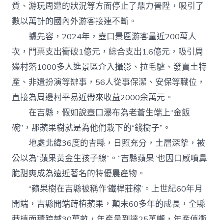
質、游玩周遭的狀況等方面停止了鼎力晉陞，吸引了
數以萬計的國內外游客接連不斷。
據先容，2024年，壺口景區游客量近200萬人
次，門票支出衝破1億元，綜合支出1.6億元，吸引周
邊村落1000多人進景區介入攝影、拉毛驢、發賣土特
產、非遺扮演等辦事，56人從事保潔、安保等職位，
直接為周邊村平易近帶來收益2000余萬元。
在吉縣，假如說壺口瀑布為老蒼生端上“金飯
碗”，那蘋果樹就是為他們栽下的“錢樹子”。
地處北緯36度的吉縣，日照充分，土層深摯，被
公以為“蘋果黃金生孩子線”。“吉縣蘋果”也因口感噴鼻
脆甜爽成為遠近著名的特優農產物。
“蘋果樹在吉縣被稱作‘鐵桿莊稼’。上世紀60年月
開端，吉縣開端蒔植蘋果，顛末60多年的成長，全縣
蒔植面積跨越30萬畝，年產量到達25萬噸，年產值衝