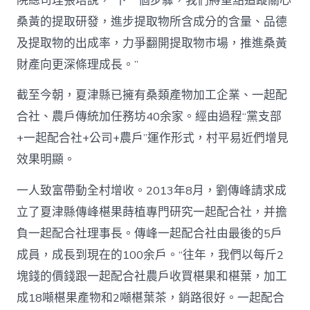
院總司理張培說，“下一個步驟，我們將重點追蹤關心
桑黃的提取研發，進步提取物所含成分的含量、品德
及提取物的出成率，力爭翻開提取物市場，推進桑黃
財產向更深條理成長。”
截至今朝，夏津縣已擁有桑類產物加工企業、一起配
合社、農戶傳統加任務坊40余家。經由過程“黨支部
+一起配合社+公司+農戶”運作形式，村平易近們增見
效果明顯。
一人致富帶動全村增收。2013年8月，劉傳峰請求成
立了夏津縣傳峰椹果蒔植專門研究一起配合社，并擔
負一起配合社理事長。傳峰一起配合社由最後的5戶
成員，成長到現在的100余戶。“往年，我們以每斤2
塊錢的價錢跟一起配合社農戶收買椹果和椹葉，加工
成18噸椹果產物和2噸椹葉茶，銷路很好。一起配合