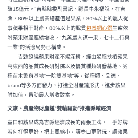
破15億元。”吉縣縣委副書記、縣長牛永福說，在吉
縣，80%以上農業總產值是果業，80%以上的農人從
事蘋果相干財產，80%以上的脫貧
包養網心得
生齒依
附蘋果財產連續增收，“九萬農人謀一果，七十二行興
一業”的活潑局勢已構成。
吉縣繚繞蘋果財產不竭深耕，經由過程扶植蘋果
高東西的品質成長研討院以及優質種類研發基地、劣
種苗木繁育基地“一院雙基地”等，從種類、品德、
brand等多方面發力，打造全財產鏈形式，進步蘋果
附加值，帶動農人增收致富。
文旅、農產物財產鏈“雙輪驅動”推進縣域經濟
壺口和蘋果成為吉縣經濟成長的兩張王牌，一手好牌
若何打得更好，把上風縮小，讓壺口更耐玩、讓蘋果