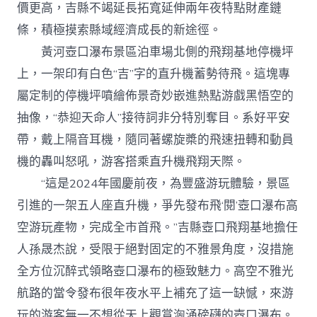
價更高，吉縣不竭延長拓寬延伸兩年夜特點財產鏈
條，積極摸索縣域經濟成長的新途徑。
黃河壺口瀑布景區泊車場北側的飛翔基地停機坪
上，一架印有白色“吉”字的直升機蓄勢待飛。這塊專
屬定制的停機坪噴繪佈景奇妙嵌進熱點游戲黑悟空的
抽像，“恭迎天命人”接待詞非分特別奪目。系好平安
帶，戴上隔音耳機，隨同著螺旋槳的飛速扭轉和動員
機的轟叫怒吼，游客搭乘直升機飛翔天際。
“這是2024年國慶前夜，為豐盛游玩體驗，景區
引進的一架五人座直升機，爭先發布飛‘閱’壺口瀑布高
空游玩產物，完成全市首飛。”吉縣壺口飛翔基地擔任
人孫晟杰說，受限于絕對固定的不雅景角度，沒措施
全方位沉醉式領略壺口瀑布的極致魅力。高空不雅光
航路的當令發布很年夜水平上補充了這一缺憾，來游
玩的游客無一不想從天上觀賞洶涌磅礴的壺口瀑布。