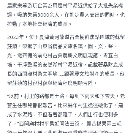
農家樂等游玩企業為周邊村平易近供給了大批失業機
遇，吸納失業3000余人，在進步農人支出的同時，也
拉動了本地社會經濟的成長。
2023年，位于夏津黃河故道古桑樹群焦點區域的蘇留
莊鎮，榮獲了山東省精品文旅名鎮。圖、文、聲、
光、電齊備的前屯村古桑農耕文明展現館，青瓦白
墻、干凈整潔的安然湖村平易近宿，記載著桑財產成
長的西閆廟村桑文明墻……跟著農文旅財產的成長，蘇
留莊鎮的村容村貌與經濟程度明顯晉陞。
“以前，村里的路都是土路，每到下雨天和下雪天，老
蒼生往哪兒都很艱苦。比來幾年村里途徑硬化了，建
成了水泥路，不但看著都雅了，人們出行也便利多
了。”西閆廟村村平易近閆法田說，“曩昔椹果兩三毛