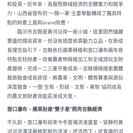
級
和投資。近年來，為晉陞縣域經濟的全體實力和競爭
打
造
力，山西省發布的“一縣一業”主要舉動構成了獨具特
查
點的財產上風和brand效應。
包
養
臨汾市吉縣是黃河沿岸一座小城，這里固然儲藏
網
豐盛的煤炭資本，但沒有過度依靠動力立品，在新成
站
“農
長理念指引下，吉縣依托蘋果蒔植和壺口瀑布兩年夜
體
裁
特點支柱財產，培養農產物蒔植加工和全域游玩全財
旅”
產鏈條，完成一二三產平衡成長。吉縣積極摸索農體
效
能
裁旅融會成長途徑，將農業、文明、體育賽事與游玩
區
深度融會，一個“生態、形狀、文態、業態”協同成長
_
中
的農文旅財產效能區漸成天氣。
國
網〉
壺口瀑布、蘋果財產“雙子星”照亮吉縣經濟
中
不久前，壺口瀑布迎來今冬首場流凌盛宴。安靜的黃
河河流漂浮著棉絮般的流凌，逆流而下，從寬廣的河