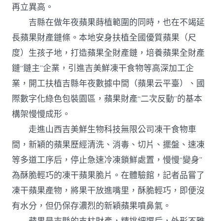
再立異高。
吉縣在做年夜蘋果蒔植範圍的同時，也在不竭延
長蘋果財產鏈條。本地安身扶植全國優質蘋果（尺
度）生孩子地，打造蘋果全財產鏈，培養蘋果全財產
鏈“鏈主”企業，引進吉美鮮凍干食物等高深加工企
業，開工扶植吉縣年夜數據中間（蘋果云平臺）、國
際數字化綠色包裝園區，蘋果財產“二次反動”的基本
構架慢慢成形。
走進山西吉美鮮生物科技無限公司凍干食物車
間，新穎的蘋果歷經清洗、消毒、切片、擺盤、速凍
等多道工序后，停止急速冷凍鎖鮮處置，慢慢“變身”
為酥脆輕巧的凍干蘋果脆片。在體驗館，記者品嘗了
凍干蘋果產物，將果干放進嘴里，酥脆輕巧，即便沒
有水分，但仍保存濃烈的新穎蘋果噴鼻氣。