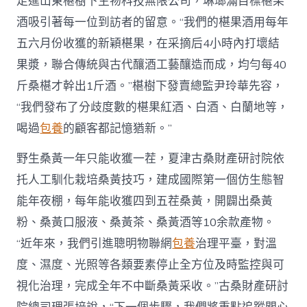
走進山東椹樹下生物科技無限公司，琳瑯滿目標椹果
酒吸引著每一位到訪者的留意。“我們的椹果酒用每年
五六月份收獲的新穎椹果，在采摘后4小時內打壞結
果漿，聯合傳統與古代釀酒工藝釀造而成，均勻每40
斤桑椹才幹出1斤酒。”椹樹下發賣總監尹玲華先容，
“我們發布了分歧度數的椹果紅酒、白酒、白蘭地等，
喝過
包養
的顧客都記憶猶新。”
野生桑黃一年只能收獲一茬，夏津古桑財產研討院依
托人工馴化栽培桑黃技巧，建成國際第一個仿生態智
能年夜棚，每年能收獲四到五茬桑黃，開闢出桑黃
粉、桑黃口服液、桑黃茶、桑黃酒等10余款產物。
“近年來，我們引進聰明物聯網
包養
治理平臺，對溫
度、濕度、光照等各類要素停止全方位及時監控與可
視化治理，完成全年不中斷桑黃采收。”古桑財產研討