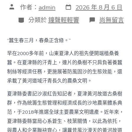
發
文
作者：
admin
2026 年 8 月 6 日
表
章
日
作
分
在
分類於
鐘聲輕輕響
尚無留言
期
者
類
〈古
桑
助
“蠶生春三月，春桑正含綠。”
農
興
早在2000多年前，山東夏津人的祖先便開端植桑養
枝
葉
蠶。在夏津縣的汗青上，連片的桑樹不只肩負著養蠶
總
制絲等經濟任務，更施展著防風固沙的生態效能，還
關
情
承載了黃河道域汗青長久的農桑文明。
_
中
夏津縣委書記沙淑紅告知記者，夏津黃河故道古桑樹
國
查
群，作為統籌生態管理和經濟成長的沙地農業體系典
包
范，于2018年進選全球主要農業文明遺產。近年來，
養
網〉
夏津縣委縣當局心系蒼生、枝葉關情，以此為依托，
中
與農人和企業聯袂齊心，讓曩昔風沙漫天的黃河故道