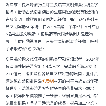
近年來，夏津縣依托全球主要農業文明遺產這塊金字
招牌，借助古桑樹群傑出的生態周遭的狀況和濃烈的
古桑文明，積極展開文明游玩運動，每年發布系列主
題文明運動30余場。自2008年起，每年5月19日舉行
“椹果生態文明節”，椹果節時代同步展開非遺產物
展、非遺運動進景區、古桑字畫攝影展等運動，吸引
了浩繁游客觀賞體驗。
夏津縣分擔文旅任務的副縣長李穎告知記者，2024年
夏津縣共招待游客343.4萬人次，完成綜合游玩支出
21.8億元。經由過程各項農文旅運動的展開，夏津黃
河故道古桑樹群周邊
包養網
村落的村平易近支出年夜
幅進步。浩繁來訪游客對鮮椹果的花費需求不竭增
添，使鮮椹果價錢翻了十幾倍，椹樹果農足不出戶就
能賣出椹果。得益于游玩業的成長，椹果加工企業、