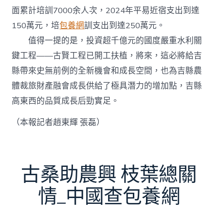
面累計培訓7000余人次，2024年平易近宿支出到達
150萬元，培
包養網
訓支出到達250萬元。
值得一提的是，投資超千億元的國度嚴重水利關
鍵工程——古賢工程已開工扶植，將來，這必將給吉
縣帶來史無前例的全新機會和成長空間，也為吉縣農
體裁旅財產融會成長供給了極具潛力的增加點，吉縣
高東西的品質成長后勁實足。
（本報記者趙東輝 張磊）
古桑助農興 枝葉總關
情_中國查包養網