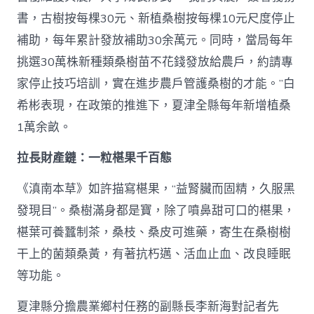
書，古樹按每棵30元、新植桑樹按每棵10元尺度停止
補助，每年累計發放補助30余萬元。同時，當局每年
挑選30萬株新種類桑樹苗不花錢發放給農戶，約請專
家停止技巧培訓，實在進步農戶管護桑樹的才能。”白
希彬表現，在政策的推進下，夏津全縣每年新增植桑
1萬余畝。
拉長財產鏈：一粒椹果千百態
《滇南本草》如許描寫椹果，“益腎臟而固精，久服黑
發現目”。桑樹滿身都是寶，除了噴鼻甜可口的椹果，
椹葉可養蠶制茶，桑枝、桑皮可進藥，寄生在桑樹樹
干上的菌類桑黃，有著抗朽邁、活血止血、改良睡眠
等功能。
夏津縣分擔農業鄉村任務的副縣長李新海對記者先