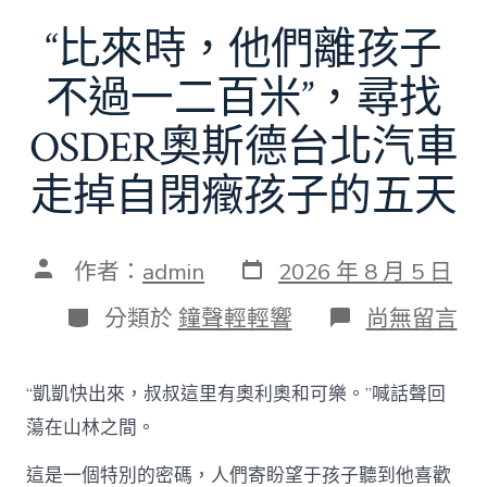
“比來時，他們離孩子
不過一二百米”，尋找
OSDER奧斯德台北汽車
走掉自閉癥孩子的五天
發
文
作者：
admin
2026 年 8 月 5 日
表
章
日
作
分
在
分類於
鐘聲輕輕響
尚無留言
期
者
類
〈“比
來
時，
“凱凱快出來，叔叔這里有奧利奧和可樂。”喊話聲回
他
們
蕩在山林之間。
離
孩
這是一個特別的密碼，人們寄盼望于孩子聽到他喜歡