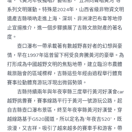
壇、《黃河年夜獨唱》藝術節、“五洲同聲唱黃河”等
系列文明運動。特殊是2024年，山西省級非物資文明
遺產吉縣嗩吶走進上海、深圳、非洲津巴布韋等地停
止宣揚推介，進一個步驟擴展了吉縣文旅財產的著名
度。
壺口瀑布一帶承載著有數越野喜好者的幻想與豪
情，早在1997年這曾留下柯受良奔騰黃河的豪舉。為
打形成為中國越野文明的焦點地帶，建立臨汾市農體
裁旅融會的區域標桿，吉縣這些年經由過程舉行體育
賽事拉動體育游玩浮現出微弱勢頭。
吉縣持續兩年與年夜寧縣三度舉行黃河好漢會car
越野挑釁賽，賽事線路平行于黃河一號游玩公路，起
自吉縣壺口瀑布景區，終至年夜寧縣黃河好漢營，穿
越線路基于G520國道，所以定名為“年夜吉520”，既
浪漫，又吉祥。吸引了越來越多的賽車手和游客，帶