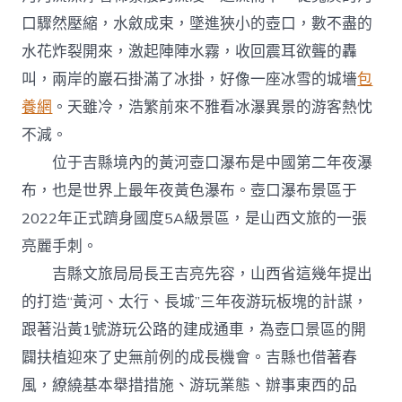
口驟然壓縮，水斂成束，墜進狹小的壺口，數不盡的
水花炸裂開來，激起陣陣水霧，收回震耳欲聾的轟
叫，兩岸的巖石掛滿了冰掛，好像一座冰雪的城墻
包
養網
。天雖冷，浩繁前來不雅看冰瀑異景的游客熱忱
不減。
位于吉縣境內的黃河壺口瀑布是中國第二年夜瀑
布，也是世界上最年夜黃色瀑布。壺口瀑布景區于
2022年正式躋身國度5A級景區，是山西文旅的一張
亮麗手刺。
吉縣文旅局局長王吉亮先容，山西省這幾年提出
的打造“黃河、太行、長城”三年夜游玩板塊的計謀，
跟著沿黃1號游玩公路的建成通車，為壺口景區的開
闢扶植迎來了史無前例的成長機會。吉縣也借著春
風，繚繞基本舉措措施、游玩業態、辦事東西的品