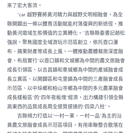
來了宏大客流。
“car 越野賽將黃河精力與越野文明相融會，為全
縣開闢出一條以體育活動賦能村落復興的新途徑，推
動黃河道域生態價值的立異轉化。”吉縣縣委書記趙松
強說，聚焦國度全域游玩示范區創立，依托壺口瀑
布、蘋果財產等成長上風，一體推動農體裁旅深度融
會，布局實行“以壺口鎮和文城鄉為中間的農文旅融會
成長引領區、以吉昌鎮和車城鄉為中間的產城融會成
長立異區、以開闢區和屯里鎮為中間的三產融會成長
示范區、以中垛鄉和柏山寺鄉為中間的多元農業融會
成長樣板區”的“四年夜板塊”經濟，出力構建引領全縣
高東西的品質成長周全提質提速的“四梁八柱”。
吉縣傾力打造以“一村一業、一村一品”為主的沿
黃農文旅融會成長示范區項目，有用串聯整合散落在