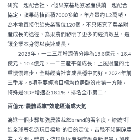
研究一起配合社、7個果業基地簽署產供銷一起配合
協定，蘋果蒔植面積7000多畝，年產量約1.2萬噸，
為本地直接供給失業職位120個，不只拓寬了農業財
產成長的途徑，為果農們發明了更多的經濟效益，還
讓企業本身得以疾速成長。
2023年，一二三產增添值分辨為13.6億元、16.4
億元、10.4億元，一二三產平衡成長，上風財產的比
重慢慢進步，全縣經濟社會成長穩中向好。2024年前
三季度，8項重要經濟目標均位居臨汾市第一方陣，
特殊是GDP增速為16.2%，排名全市第二。
百億元“農體裁旅”效能區漸成天氣
為進一個步驟加強農體裁旅brand的著名度，繚繞“打
造全球著名游玩目標地”的目的定位，吉縣不竭開辟農
業、文明、體育、游玩與財產深度融會新場景，加速