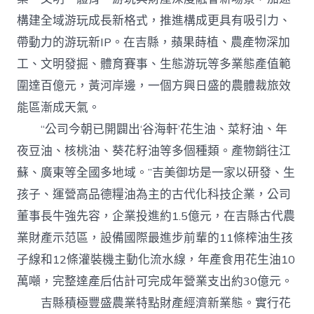
構建全域游玩成長新格式，推進構成更具有吸引力、
帶動力的游玩新IP。在吉縣，蘋果蒔植、農產物深加
工、文明發掘、體育賽事、生態游玩等多業態產值範
圍達百億元，黃河岸邊，一個方興日盛的農體裁旅效
能區漸成天氣。
“公司今朝已開闢出‘谷海軒’花生油、菜籽油、年
夜豆油、核桃油、葵花籽油等多個種類。產物銷往江
蘇、廣東等全國多地域。”吉美御坊是一家以研發、生
孩子、運營高品德糧油為主的古代化科技企業，公司
董事長牛強先容，企業投進約1.5億元，在吉縣古代農
業財產示范區，設備國際最進步前輩的11條榨油生孩
子線和12條灌裝機主動化流水線，年產食用花生油10
萬噸，完整達產后估計可完成年營業支出約30億元。
吉縣積極豐盛農業特點財產經濟新業態。實行花