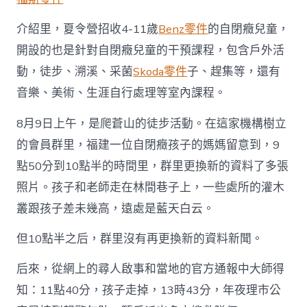
介紹里，夏令營招收4-11歲
Benz零件
的自閉癥兒童，
開設的也是針對自閉癥兒童的干預課程，包含戶外活
動，徒步、溯溪、采菌
Skoda零件
子、趕集等，還有
音樂、美術、生涯自行處理等室內課程。
8月9日上午，是爬蒼山的徒步活動。在這家機構樹立
的會員群里，福建一位自閉癥孩子的媽媽留意到，9
點50分到10點半的時間里，群里更換新的資料了多張
照片。孩子和老師走在林間巷子上，一些處所的灌木
叢跟孩子差未幾高，遠處是藍天白云。
但10點半之后，群里沒有再更換新的資料新聞。
后來，從網上的尋人啟事和當地的官方通報中大師得
知：11點40分，孩子走掉，13時43分，年夜理市公