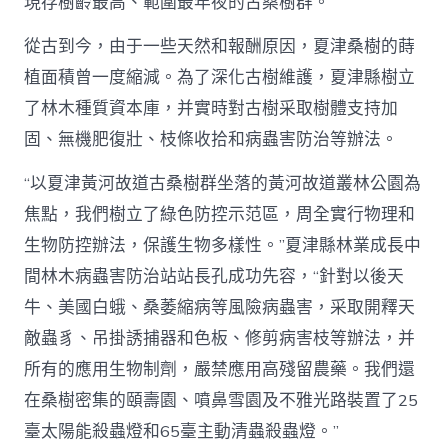
現存樹齡最高、範圍最年夜的古桑樹群。
從古到今，由于一些天然和報酬原因，夏津桑樹的蒔
植面積曾一度縮減。為了深化古樹維護，夏津縣樹立
了林木種質資本庫，并實時對古樹采取樹體支持加
固、無機肥復壯、枝條收拾和病蟲害防治等辦法。
“以夏津黃河故道古桑樹群坐落的黃河故道叢林公園為
焦點，我們樹立了綠色防控示范區，周全實行物理和
生物防控辦法，保護生物多樣性。”夏津縣林業成長中
間林木病蟲害防治站站長孔成功先容，“針對以後天
牛、美國白蛾、桑萎縮病等風險病蟲害，采取開釋天
敵蟲豸、吊掛誘捕器和色板、修剪病害枝等辦法，并
所有的應用生物制劑，嚴禁應用高殘留農藥。我們還
在桑樹密集的頤壽園、噴鼻雪園及不雅光路裝置了25
臺太陽能殺蟲燈和65臺主動清蟲殺蟲燈。”