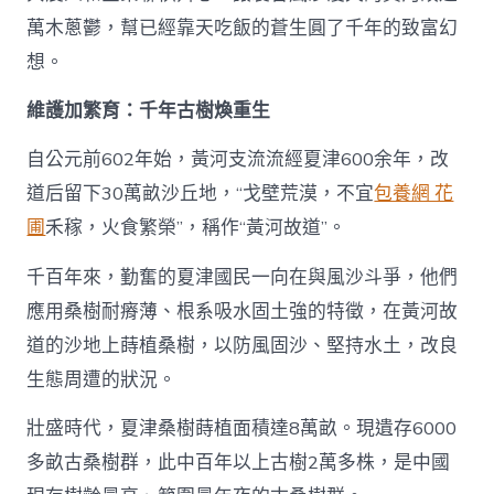
萬木蔥鬱，幫已經靠天吃飯的蒼生圓了千年的致富幻
想。
維護加繁育：千年古樹煥重生
自公元前602年始，黃河支流流經夏津600余年，改
道后留下30萬畝沙丘地，“戈壁荒漠，不宜
包養網 花
圃
禾稼，火食繁榮”，稱作“黃河故道”。
千百年來，勤奮的夏津國民一向在與風沙斗爭，他們
應用桑樹耐瘠薄、根系吸水固土強的特徵，在黃河故
道的沙地上蒔植桑樹，以防風固沙、堅持水土，改良
生態周遭的狀況。
壯盛時代，夏津桑樹蒔植面積達8萬畝。現遺存6000
多畝古桑樹群，此中百年以上古樹2萬多株，是中國