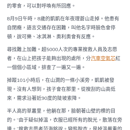
子
的零食，可以對呼喚有所回應。
不
過
一
8月9日午時，8歲的凱凱在年夜理蒼山走掉。他患有
二
自閉癥，語言交通存在困難，叫他名字時臉色會停
百
米”，
頓，說可樂、冰淇淋、奧利奧會有反應。
尋
找
尋找難上加難。超5000人次的專業搜救人員及志愿
OSDER
奧
者，在山上把孩子能夠出現的處所，分
汽車空氣芯
紅
斯
一個個小區域，排查了一遍又一遍。
德
台
掉蹤101小時后，在山澗的一條小溪旁，凱凱被發
北
汽
現。沒有人想到，孩子會在那里。從搜刮的山高低
車
來，需求沿著近90度的陡坡索降。
走
掉
自
半人高的草叢里，他躺在那，臉朝著山壁的標的目
閉
的。“由于疑似掉溫，衣服已經所有的脫光，散落在旁
癥
孩
邊。”搜救志愿者范海銘說。變態脫衣，是掉溫嚴重的