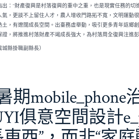
指出：“財產復興是村落復興的重中之重，也是現實任務的切
人氣，更談不上留住人才，農人增收門路拓不寬，文明運動很
熱土，有遼闊成長空間。出臺務虛舉動，吸引更多青年返鄉
保證，將推進村落財產不竭成長強大，為村落周全復興注進
虞城縣掛職副縣長）
期mobile_phon
JIUYI俱意空間設計e_
長東西”，而非“家庭