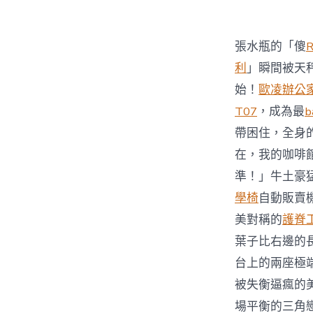
張水瓶的「傻
利
」瞬間被天
始！
歐凌辦公
T07
，成為最
b
帶困住，全身
在，我的咖啡
準！」牛土豪
學椅
自動販賣
美對稱的
護脊
葉子比右邊的
台上的兩座極
被失衡逼瘋的
場平衡的三角