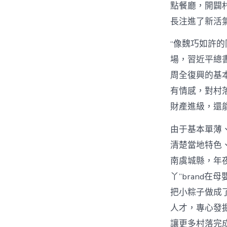
點餐廳，開闢
長注進了新活
“像魏巧如許
場，習近平總
周全復興的基本
有情感，對村
財產進級，還
由于基本單薄
清楚當地特色
南虞城縣，年
丫”brand
把小粽子做成
人才，專心發
讓更多村落完