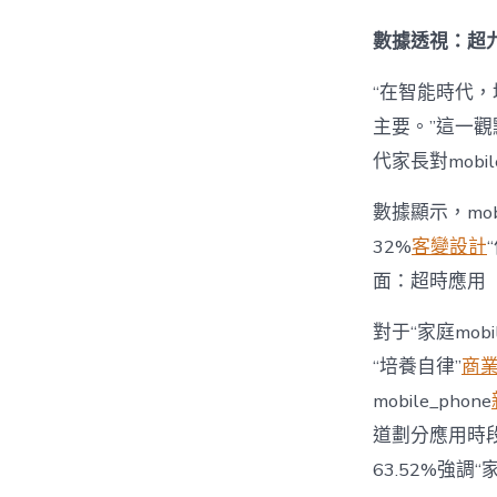
數據透視：超九
“在智能時代，培
主要。”這一觀
代家長對mobi
數據顯示，mo
32%
客變設計
面：超時應用
對于“家庭mob
“培養自律”
商
mobile_phone
道劃分應用時段”
63.52%強調