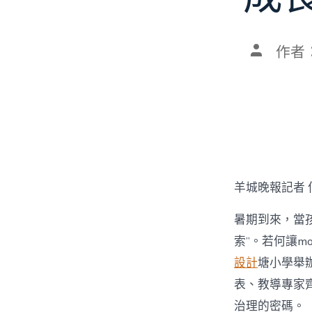
文
作者
章
作
者
羊城晚報記者 
暑期到來，當孩
索”。若何讓mo
設計
塘小學舉辦
表、教導專家齊
治理的密碼。