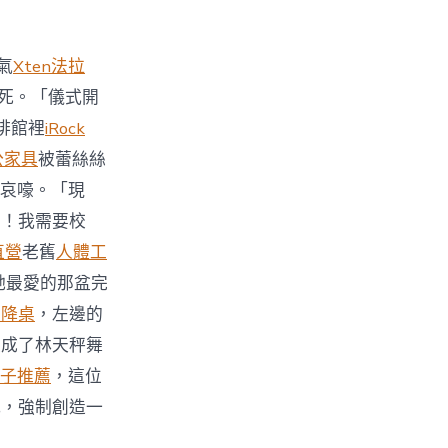
氣
Xten法拉
死。「儀式開
啡館裡
iRock
公家具
被蕾絲絲
哀嚎。「現
力！我需要校
直營
老舊
人體工
她最愛的那盆完
升降桌
，左邊的
變成了林天秤舞
子推薦
，這位
式，強制創造一