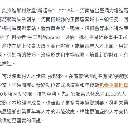
能推進鄉村財產“新起來”。2016年，河南省出臺鼎力增進
商務範疇失業創業。河南柘城縣的王茜廢棄城市白領任務，
了鄉村電商辦事站，發賣黃金梨、鴨蛋、辣椒醬等本地特點
她創建了“創夢者”手工制品brand，吸納一批村平易近從事手工
，產物在網上發賣火爆。實行證實，施展青年人才上風，用
臺，引進新的技巧、治理形式和市場戰略，培養新的財產，
產構造。
，可以使鄉村人才步隊“強起來”。在廣東深圳創業有成的劉勤
企業，率領團隊研發變動位置式地道窯和年夜斷
包養平臺推
0多項國度發現、技巧專利，先后安頓富余休息力1000余人
拉動了本地經濟成長，也鼓勵了更多青年返鄉創業，發明失
施展返鄉創業青年等人才的示范效應，構建更強盛的人才支
興供給更堅實的保證。