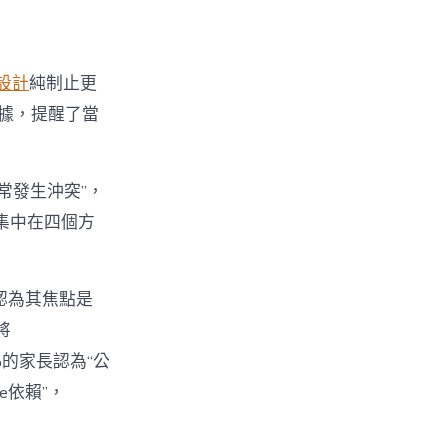
設計
純制止更
數據，提醒了當
經常發生沖突”，
集中在四個方
%認為其焦點是
將
%的家長認為“公
e依賴”，