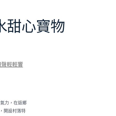
水甜心寶物
鐘聲輕輕響
的氣力，在返鄉
物，開設村落特