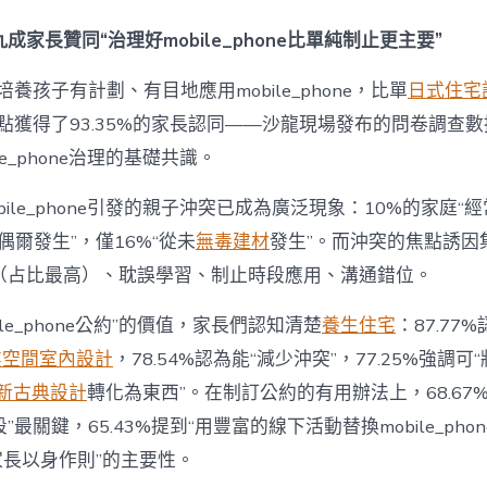
間
設
成家長贊同“治理好mobile_phone比單純制止更主要”
計
e_phone
養孩子有計劃、有目地應用mobile_phone，比單
日式住宅
成
為
點獲得了93.35%的家長認同——沙龍現場發布的問卷調查
“成
le_phone治理的基礎共識。
長
東
西”，
bile_phone引發的親子沖突已成為廣泛現象：10%的家庭“
而
“偶爾發生”，僅16%“從未
無毒建材
發生”。而沖突的焦點誘因
非
“家
（占比最高）、耽誤學習、制止時段應用、溝通錯位。
庭
戰
ile_phone公約”的價值，家長們認知清楚
養生住宅
：87.77
場”〉
中
業空間室內設計
，78.54%認為能“減少沖突”，77.25%強調可“
新古典設計
轉化為東西”。在制訂公約的有用辦法上，68.67
最關鍵，65.43%提到“用豐富的線下活動替換mobile_phon
“家長以身作則”的主要性。