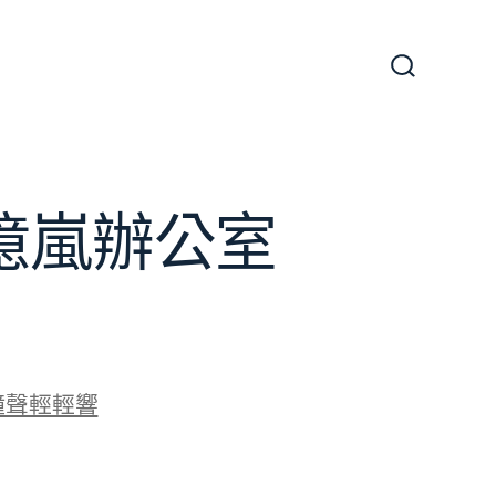
搜
尋
切
換
開
關
J億嵐辦公室
鐘聲輕輕響