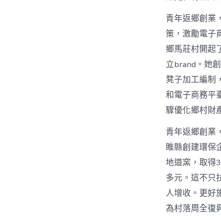
青年返鄉創業，
策，激勵電子
鄉馬莊村開起
立brand。
凳子加工編制
和電子商務平
驟優化鄉村財
青年返鄉創業
睢縣創建環保
地道窯，取得3
多元。這不只
人增收。更好
為村落周全復