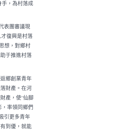
身手，為村落成
代表團審議現
人才復興是村落
t思想，對鄉村
有助于推進村落
。返鄉創業青年
村落財產。在河
財產，使“仙腳
俠影，率領同鄉們
吸引更多青年
從有到優，就能