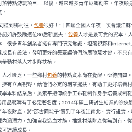
注
村落特點游玩項目……以後，越來越多青年返鄉創業，年夜顯
進
人
氣。
才
死
的同道到鄉村往，
包養
很好！”十四屆全國人年夜一次會議江蘇
水
書記如許鼓勵這位80后新農夫。
包養
人才是最可貴的資本，
甜
心
。很多青年創業者擁有專門研究常識、坦蕩視野和interne
寶
落成長有設法，發明更好的舞臺讓他們施展聰慧才智，不只
物
查
能帶動村落人才步隊扶植。
包
養
、人才匱乏，一些鄉村
包養
的特點資本尚在覺醒，亟待開闢
網
_
、擁有立異視野，給他們必定的創業攙扶，有助于更好培養
中
夜學本科結業后，吳素平把傳統手工布鞋制作身手培養成制鞋
國
網〉
在母嬰用品範疇有了必定著名度；2014年碩士研討生結業的徐
中
了年夜財產，將“邵古同粽子”賣到了年夜江南北。實行證實，
掘內涵潛力，加強自我造血才能，推進村落財產從無到有、
成可連續成長。