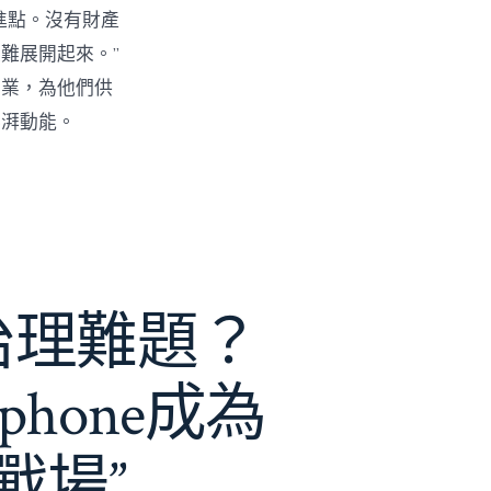
進點。沒有財產
難展開起來。”
創業，為他們供
彭湃動能。
e治理難題？
phone成為
戰場”