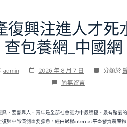
賽〉
中
產復興注進人才死
查包養網_中國網
發
分
：
admin
2026 年 8 月 7 日
分類於
表
類
日
在
尚無留言
期
〈為
村
落
財
產
復興，要害靠人。青年是全部社會氣力中最積極、最有賭氣
復
興
復興中飾演側重要腳色。經由過程internet平臺發賣農產