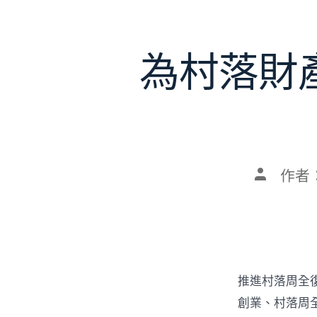
為村落財
文
作者
章
作
者
推進村落周全
創業、村落周全