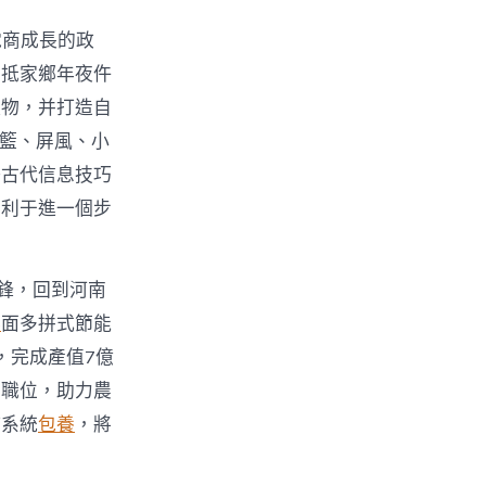
電商成長的政
回抵家鄉年夜仵
產物，并打造自
吊籃、屏風、小
好古代信息技巧
有利于進一個步
鋒，回到河南
舉
面多拼式節能
，完成產值7億
業職位，助力農
持系統
包養
，將