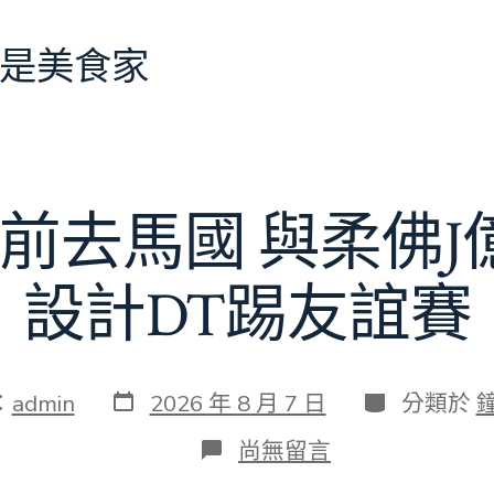
是美食家
前去馬國 與柔佛
設計DT踢友誼賽
發
分
：
admin
2026 年 8 月 7 日
分類於
表
類
日
在
尚無留言
期
〈切
爾