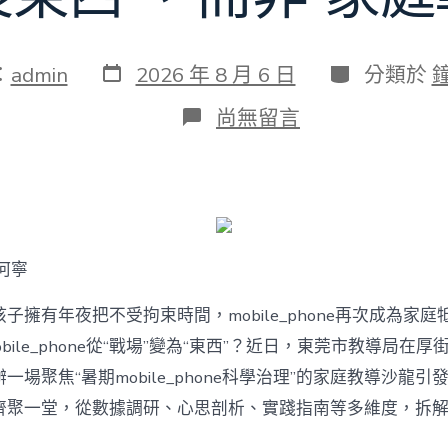
發
分
：
admin
2026 年 8 月 6 日
分類於
表
類
日
在
尚無留言
期
〈若
何
破
解
暑
期
mobile_phone
何寧
治
理
難
子擁有年夜把不受拘束時間，mobile_phone再次成為家庭
題？
bile_phone從“戰場”變為“東西”？近日，東莞市教導局在厚
讓
mobilJIUYI
一場聚焦“暑期mobile_phone科學治理”的家庭教導沙龍
俱
聚一堂，從數據調研、心思剖析、實踐指南等多維度，拆解mobi
意
空