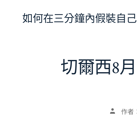
跳
至
如何在三分鐘內假裝自己
主
要
內
容
切爾西8月
文
作者
章
作
者