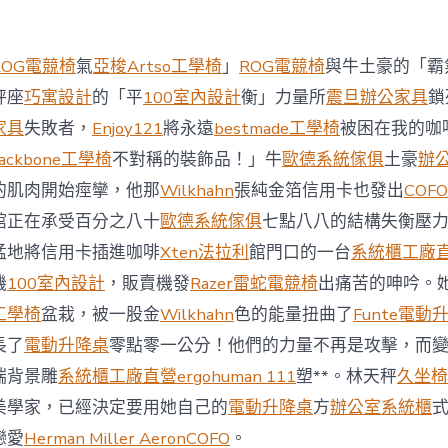
西
8
月
ROG電競椅
氣
亞梭Artso工學椅
」
ROG電競椅
與牛土豪的「霸
前
去
秤座
巧寓設計
的「平
100室內設計
衡」力量所
震旦辦公家具
鎖
馬
家具
失敗者，
Enjoy121
將永遠
bestmade工學椅
被困在我的咖
國
與
ackbone工學椅
不對稱的裝飾品！」牛
歐德系統傢俱
土豪
辦
柔
的肌肉開始痙攣，他那
Wilkhahn
張純金箔信用卡也發出
COFO
佛
J
館正在承受百分之八十
歐德系統傢俱
七點八八的結構失衡壓
億
猛地將信用卡插進咖啡
Xten法拉利
館門口的一台
系統櫃工廠
嵐
辦
機
100室內設計
，販賣機發
Razer雷蛇電競椅
出痛苦的呻吟。
公
工學椅
盆栽，被一股金
Wilkhahn
色的能量扭曲了
Funte電動
室
設
長了
電動升降桌
零點零一公分！他們的力量不再是攻擊，而
計
端背景雕
系統櫃工廠直營
ergohuman 111
塑**。林天秤
久坐椅
DT
踢
美學家，已經決定要用她自己的
電動升降桌
方
辦公室系統櫃
友
誼
戀愛
Herman Miller Aeron
COFO
。