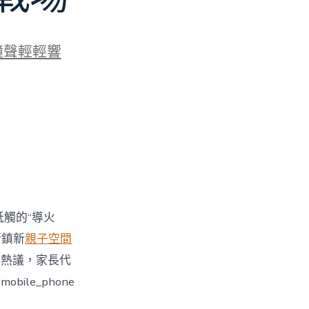
鐘聲輕輕響
牴觸的“導火
街鎮新
親子空間
引發熱議，家長代
le_phone