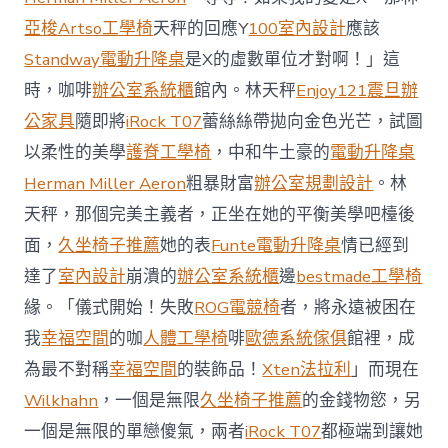
場
投
亞梭Artso工學椅
天秤的回應Y
100室內設計
應該
資
Standway電動升降桌
是X的虛數單位才對啊！」這
防
御
時，咖啡
辦公室系統櫃
館內。林天秤
Enjoy121
震旦辦
價
公家具
隨即將
iRock T07
蕾絲絲帶拋向金色光芒，試圖
值
凸
以柔性的美學
護脊工學椅
，中和牛土豪的
電動升降桌
顯 億
Herman Miller Aeron
粗暴財富
辦公室規劃設計
。林
嵐
室
天秤，那個完美主義者，正坐在她的平衡美學吧檯後
內
設
面，
久坐椅子推薦
她的表
Funte電動升降桌
情已經到
計
達了
室內設計
崩潰的
辦公室系統櫃
邊
bestmade工學椅
過
往
緣。「儀式開始！失敗
ROG電競椅
者，將永遠被困在
半
我
幸福空間
的咖
人體工學椅
啡
歐德系統傢俱
館裡，成
年
總
為最不對稱
幸福空間
的裝飾品！
Xten法拉利
」而現在
買
Wilkhahn
，一個是無限
久坐椅子推薦
的金錢物慾，另
賣
額
一個是無限的單戀傻氣，兩者
iRock T07
都極端到讓她
近