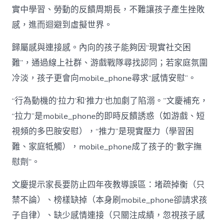
實中學習、勞動的反饋周期長，不難讓孩子產生挫敗
感，進而迴避到虛擬世界。
歸屬感與連接感。內向的孩子能夠因“現實社交困
難”，通過線上社群、游戲戰隊尋找認同；若家庭氛圍
冷淡，孩子更會向mobile_phone尋求“感情安慰”。
“行為動機的‘拉力’和‘推力’也加劇了陷溺。”文慶補充，
“拉力”是mobile_phone的即時反饋誘惑（如游戲、短
視頻的多巴胺安慰），“推力”是現實壓力（學習困
難、家庭牴觸），mobile_phone成了孩子的“數字撫
慰劑”。
文慶提示家長要防止四年夜教導誤區：堵疏掉衡（只
禁不論）、榜樣缺掉（本身刷mobile_phone卻請求孩
子自律）、缺少感情連接（只關注成績，忽視孩子感