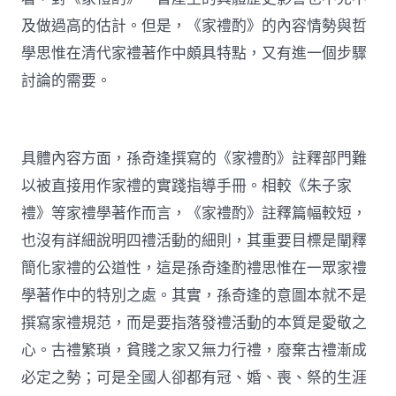
及做過高的估計。但是，《家禮酌》的內容情勢與哲
學思惟在清代家禮著作中頗具特點，又有進一個步驟
討論的需要。
具體內容方面，孫奇逢撰寫的《家禮酌》註釋部門難
以被直接用作家禮的實踐指導手冊。相較《朱子家
禮》等家禮學著作而言，《家禮酌》註釋篇幅較短，
也沒有詳細說明四禮活動的細則，其重要目標是闡釋
簡化家禮的公道性，這是孫奇逢酌禮思惟在一眾家禮
學著作中的特別之處。其實，孫奇逢的意圖本就不是
撰寫家禮規范，而是要指落發禮活動的本質是愛敬之
心。古禮繁瑣，貧賤之家又無力行禮，廢棄古禮漸成
必定之勢；可是全國人卻都有冠、婚、喪、祭的生涯