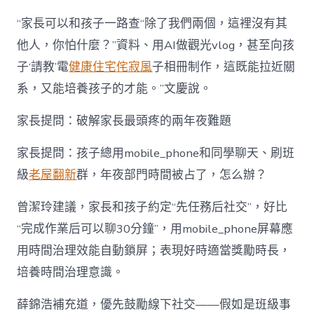
“家長可以和孩子一路查“除了我們兩個，這裡沒有其
他人，你怕什麼？”資料、用AI做觀光vlog，甚至向孩
子‘請教’電
健康住宅
侘寂風
子相冊制作，這既能拉近關
系，又能培養孩子的才能。”文慶說。
家長提問：破解家長最頭疼的兩年夜難題
家長提問：孩子總用mobile_phone和同學聊天、刷班
級
老屋翻新
群，年夜部門時間被占了，怎么辦？
曾潔玲建議，家長和孩子約定“先任務后社交”，好比
“完成作業后可以聊30分鐘”，用mobile_phone屏幕應
用時間治理效能自動鎖屏；表現好時適當獎勵時長，
培養時間治理意識。
薛錦浩補充道，優先鼓勵線下社交——假如是班級事