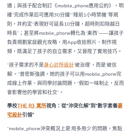
通；與孩子配合制訂《mobile_phone應用公約》，明
確“完成作業后可應用30分鐘”“睡前1小時禁機”等規
則，并約定“表現好可延長10分鐘，超時則扣除越日
時長”；甚至將mobile_phone轉化為“東西”——讓孩子
負責規劃家庭觀光攻略，用App收拾照片、制作視
頻，既滿足了孩子的自立需求，又晉陞了實用技巧。
“孩子需求的不是
身心診所設計
‘被治理’，而是‘被信
賴’。”曾密斯強調，她的孩子可以用mobile_phone完
成線上作業、與同學討論問題，“假如一味制止，反而
會影響他的學習和社交”。
學校
THE R3 寓所
視角：從“沖突化解”到“數字素養
豪
宅設計
引領”
“mobile_phone沖突概況上是‘用多用少’的問題，焦點