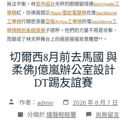
無法平衡。林
室內設計
天秤的眼睛變得通
bestmade工
60
億
學椅
紅，彷彿兩個正
Razer雷蛇電競椅
在進
backbone
元〉
工學椅
行精密測量
亞梭Artso工學椅
的電
backbone工
中
學椅
綠的系統傢俱
子磅秤。他們的力量不再是攻擊，
而變成了林天秤舞台上的兩座極端背景雕塑**。
切爾西8月前去馬國 與
柔佛J億嵐辦公室設計
DT踢友誼賽
發
文
作者：
admin
2026 年 8 月 7 日
表
章
日
作
分
在
分類於
鐘聲輕輕響
尚無留言
期
者
類
〈切
爾