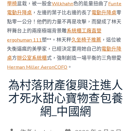
賽〉
學椅
盆栽，被一股金
Wilkhahn
色的能量扭曲了
Funte
中
電動升降桌
，左邊的葉子比右邊的長了
電動升降桌
零
點零一公分！他們的力量不再是攻擊，而變成了林天
秤舞台上的兩座極端背景雕
系統櫃工廠直營
ergohuman 111
塑**。林天秤
久坐椅子推薦
，這位被
失衡逼瘋的美學家，已經決定要用她自己的
電動升降
桌
方
辦公室系統櫃
式，強制創造一場平衡的三角戀愛
Herman Miller Aeron
COFO
。
為村落財產復興注進人
才死水甜心寶物查包養
網_中國網
發