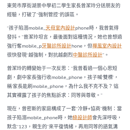
東莞市厚街湖景中學初二學生家長曾潔玲分送朋友的
經驗，打破了“強制管控”的誤區。
“孩子陷溺mobile_
天母室內設計
phone時，我曾氣得
發抖。”曾潔玲坦言，最後面對這種情況，她也曾想過
強行奪mobile_p
牙醫診所設計
hone，但
禪風室內設計
很快發現“越強制，對抗越劇烈
中醫診所設計
”。
曾潔玲的轉變始于一次反思：“我曾看過一個心思短
劇，劇中家長強行收mobile_phone，孩子喊‘雙標’，
稱‘家長能刷mobile_phone，為什么我不克不及？’這
其實裸露了孩子的焦點訴求：同等與尊敬。”
現在，曾密斯的家庭構成了一套“冷靜+協商”機制：當
孩子陷溺mobile_phone時，她
綠設計師
會先深呼吸，
默念“123，親生的”來平復情緒，再用同等的語氣溝