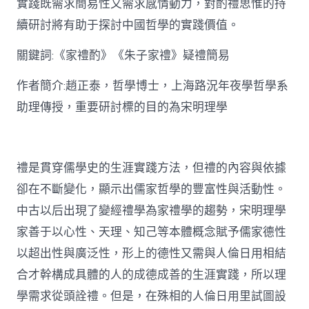
實踐既需求簡易性又需求感情動力，對酌禮思惟的持
禮
思
續研討將有助于探討中國哲學的實踐價值。
惟
研
關鍵詞:《家禮酌》《朱子家禮》疑禮簡易
討〉
中
作者簡介:趙正泰，哲學博士，上海路況年夜學哲學系
助理傳授，重要研討標的目的為宋明理學
禮是貫穿儒學史的生涯實踐方法，但禮的內容與依據
卻在不斷變化，顯示出儒家哲學的豐富性與活動性。
中古以后出現了變經禮學為家禮學的趨勢，宋明理學
家善于以心性、天理、知己等本體概念賦予儒家德性
以超出性與廣泛性，形上的德性又需與人倫日用相結
合才幹構成具體的人的成德成善的生涯實踐，所以理
學需求從頭詮禮。但是，在殊相的人倫日用里試圖設