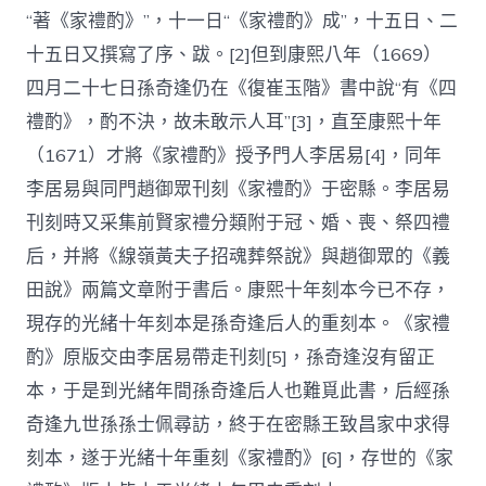
“著《家禮酌》”，十一日“《家禮酌》成”，十五日、二
十五日又撰寫了序、跋。[2]但到康熙八年（1669）
四月二十七日孫奇逢仍在《復崔玉階》書中說“有《四
禮酌》，酌不決，故未敢示人耳”[3]，直至康熙十年
（1671）才將《家禮酌》授予門人李居易[4]，同年
李居易與同門趙御眾刊刻《家禮酌》于密縣。李居易
刊刻時又采集前賢家禮分類附于冠、婚、喪、祭四禮
后，并將《線嶺黃夫子招魂葬祭說》與趙御眾的《義
田說》兩篇文章附于書后。康熙十年刻本今已不存，
現存的光緒十年刻本是孫奇逢后人的重刻本。《家禮
酌》原版交由李居易帶走刊刻[5]，孫奇逢沒有留正
本，于是到光緒年間孫奇逢后人也難覓此書，后經孫
奇逢九世孫孫士佩尋訪，終于在密縣王致昌家中求得
刻本，遂于光緒十年重刻《家禮酌》[6]，存世的《家