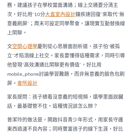
務，建議孩子在學校當面溝通；線上交通要分清主
次，好比用“10分
大直室內設計
鐘疾速回復”來取代“無
意義刷屏”；周末可設定同學聚會，讓現實互動替換線
上閑聊。
文
空間心理學
慶則從心思層面剖析道，孩子怕“被孤
立”才陷溺線上社交。家長要懂得這種需求，同時引導
他發現“高效溝通比閑聊更有價值”，好比用
mobile_phone討論學習難題，而非無意義的臉色包刷
屏。
會所設計
家長提問：孩子總看沒意義的短視頻，還學里面說臟
話，最基礎管不住。這種情況該怎么辦？
曾潔玲的做法是，開啟抖音青少年形式，用家長守護
東西過濾不良內容；同時豐富孩子的線下生涯，好比