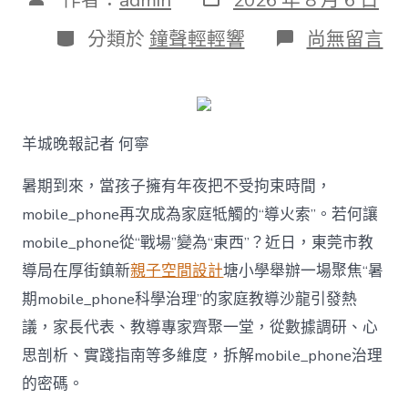
表
章
日
作
分
在
分類於
鐘聲輕輕響
尚無留言
期
者
類
〈若
何
破
解
暑
羊城晚報記者 何寧
期
mobile_ph
治
暑期到來，當孩子擁有年夜把不受拘束時間，
理
mobile_phone再次成為家庭牴觸的“導火索”。若何讓
難
題？
mobile_phone從“戰場”變為“東西”？近日，東莞市教
讓
導局在厚街鎮新
親子空間設計
塘小學舉辦一場聚焦“暑
mobilJIUYI
俱
期mobile_phone科學治理”的家庭教導沙龍引發熱
意
議，家長代表、教導專家齊聚一堂，從數據調研、心
空
間
思剖析、實踐指南等多維度，拆解mobile_phone治理
設
計
的密碼。
e_phone