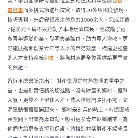
業，率領團隊研發變動位置式地道窯和年夜斷
包養平
臺推舉
面多拼式節能地道窯，取得30多項國度發現、
技巧專利，先后安頓富余休息力1000余人，完成產值
7億多元。這不只拉動了本地經濟成長，也鼓勵了更
多青年返鄉創業，發明失業職位，助力農人增收。更
好施展返鄉創業青年等人才的示范效應，構建更強盛
的人才支持系統
包養
，將為村落周全復興供給更堅實
的保證。
習近平總書記指出：“財產復興是村落復興的重中之
重，也是現實任務的切進點。沒有財產的鄉村，難聚
人氣，更談不上留住人才，農人增收門路拓不寬，文
明運動很難展開起來。”鄉村是創業的熱土，有遼闊成
長空間。出臺務虛舉動，吸引更多青年返鄉創業，為
他們供給更多支撐和保證，將推進村落財產不竭成長