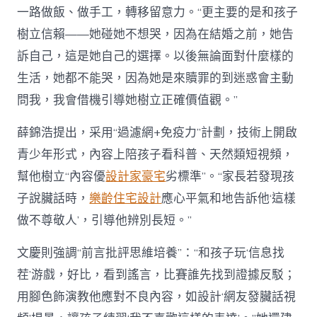
一路做飯、做手工，轉移留意力。“更主要的是和孩子
樹立信賴——她碰她不想哭，因為在結婚之前，她告
訴自己，這是她自己的選擇。以後無論面對什麼樣的
生活，她都不能哭，因為她是來贖罪的到迷惑會主動
問我，我會借機引導她樹立正確價值觀。”
薛錦浩提出，采用“過濾網+免疫力”計劃，技術上開啟
青少年形式，內容上陪孩子看科普、天然類短視頻，
幫他樹立“內容優
設計家豪宅
劣標準”。“家長若發現孩
子說臟話時，
樂齡住宅設計
應心平氣和地告訴他‘這樣
做不尊敬人’，引導他辨別長短。”
文慶則強調“前言批評思維培養”：“和孩子玩‘信息找
茬’游戲，好比，看到謠言，比賽誰先找到證據反駁；
用腳色飾演教他應對不良內容，如設計‘網友發臟話視