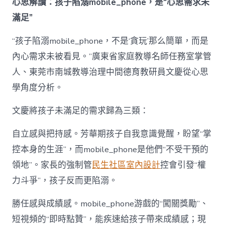
心思解讀：孩子陷溺mobile_phone，是“心思需求未
滿足”
“孩子陷溺mobile_phone，不是‘貪玩’那么簡單，而是
內心需求未被看見。”廣東省家庭教導名師任務室掌管
人、東莞市南城教導治理中間德育教研員文慶從心思
學角度分析。
文慶將孩子未滿足的需求歸為三類：
自立感與把持感。芳華期孩子自我意識覺醒，盼望“掌
控本身的生涯”，而mobile_phone是他們“不受干預的
領地”。家長的強制管
民生社區室內設計
控會引發“權
力斗爭”，孩子反而更陷溺。
勝任感與成績感。mobile_phone游戲的“闖關獎勵”、
短視頻的“即時點贊”，能疾速給孩子帶來成績感；現