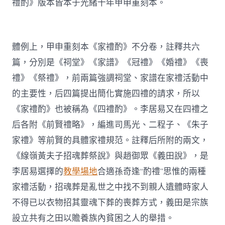
禮酌》版本皆本于光緒十年甲申重刻本。
體例上，甲申重刻本《家禮酌》不分卷，註釋共六
篇，分別是《祠堂》《家譜》《冠禮》《婚禮》《喪
禮》《祭禮》，前兩篇強調祠堂、家譜在家禮活動中
的主要性，后四篇提出簡化實施四禮的請求，所以
《家禮酌》也被稱為《四禮酌》。李居易又在四禮之
后各附《前賢禮略》，編進司馬光、二程子、《朱子
家禮》等前賢的具體家禮規范。註釋后所附的兩文，
《線嶺黃夫子招魂葬祭說》與趙御眾《義田說》，是
李居易選擇的
教學場地
合適孫奇逢“酌禮”思惟的兩種
家禮活動，招魂葬是亂世之中找不到親人遺體時家人
不得已以衣物招其靈魂下葬的喪葬方式，義田是宗族
設立共有之田以贍養族內貧困之人的舉措。