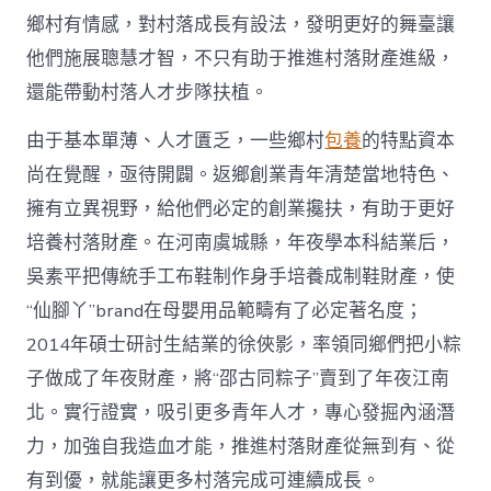
網
鄉村有情感，對村落成長有設法，發明更好的舞臺讓
_
他們施展聰慧才智，不只有助于推進村落財產進級，
中
國
還能帶動村落人才步隊扶植。
網〉
中
由于基本單薄、人才匱乏，一些鄉村
包養
的特點資本
尚在覺醒，亟待開闢。返鄉創業青年清楚當地特色、
擁有立異視野，給他們必定的創業攙扶，有助于更好
培養村落財產。在河南虞城縣，年夜學本科結業后，
吳素平把傳統手工布鞋制作身手培養成制鞋財產，使
“仙腳丫”brand在母嬰用品範疇有了必定著名度；
2014年碩士研討生結業的徐俠影，率領同鄉們把小粽
子做成了年夜財產，將“邵古同粽子”賣到了年夜江南
北。實行證實，吸引更多青年人才，專心發掘內涵潛
力，加強自我造血才能，推進村落財產從無到有、從
有到優，就能讓更多村落完成可連續成長。