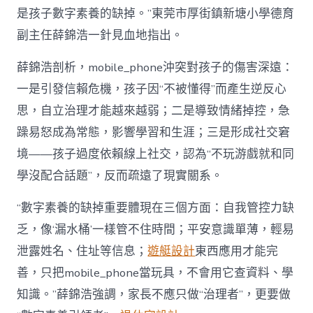
是孩子數字素養的缺掉。”東莞市厚街鎮新塘小學德育
副主任薛錦浩一針見血地指出。
薛錦浩剖析，mobile_phone沖突對孩子的傷害深遠：
一是引發信賴危機，孩子因“不被懂得”而產生逆反心
思，自立治理才能越來越弱；二是導致情緒掉控，急
躁易怒成為常態，影響學習和生涯；三是形成社交窘
境——孩子過度依賴線上社交，認為“不玩游戲就和同
學沒配合話題”，反而疏遠了現實關系。
“數字素養的缺掉重要體現在三個方面：自我管控力缺
乏，像‘漏水桶’一樣管不住時間；平安意識單薄，輕易
泄露姓名、住址等信息；
遊艇設計
東西應用才能完
善，只把mobile_phone當玩具，不會用它查資料、學
知識。”薛錦浩強調，家長不應只做“治理者”，更要做