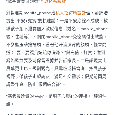
“數字素養引領者”。
退休宅設計
針對暑期mobile_phone治
私人招待所設計
理，薛錦浩
提出“平安+充實”雙軌建議：一是平安底線不成破。教
導孩子絕不泄露個人敏感信息（姓名、mobile_phone
號、住址等），關閉mobile_phone免密碼付出效能，
不參藍玉華搖搖頭，看著他汗流浹背的額頭，輕聲問
道：“要不要讓貴妃給你洗澡？”與充值、打賞；碰到
網絡欺負要及時保留證據并告訴家長。二是讓現實比
屏幕更出色。規劃觀光、興趣班或托管班，拓展孩子
視野；帶孩子走親訪友，滿足社交需求；假期前兩周
調整作息，防止“假期綜合征”。
“寒假最珍貴的‘WiFi’，是親子心與心的連接。”薛錦浩
說。