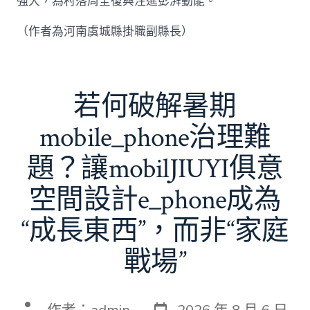
強大，為村落周全復興注進彭湃動能。
（作者為河南虞城縣掛職副縣長）
若何破解暑期
mobile_phone治理難
題？讓mobilJIUYI俱意
空間設計e_phone成為
“成長東西”，而非“家庭
戰場”
發
文
作者：
admin
2026 年 8 月 6 日