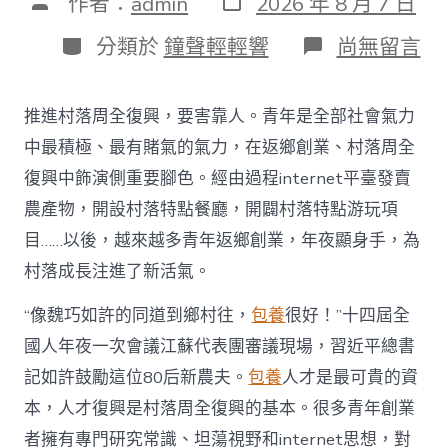
文
作者：
admin
2026 年 8 月 7 日
表
章
日
作
分
在
分類於
鐘聲輕輕響
尚無留言
期
者
類
〈為
村
落
推進村落周全復興，要害靠人。青年是全部社會氣力
財
產
中最積極、最有賭氣的氣力，在返鄉創業、村落周全
復
復興中飾演側重要腳色。經由過程internet平臺發賣
興
注
農產物，開設村落特點餐廳，開闢村落特點游玩項
進
目……以後，越來越多青年返鄉創業，年夜顯身手，為
人
才
村落成長注進了新活氣。
死
水
“像魏巧如許的同道到鄉村往，
包養
很好！”十四屆全
甜
心
國人年夜一次會議江蘇代表團審議現場，習近平總書
寶
記如許鼓勵這位80后新農夫。
包養
人才是最可貴的資
物
查
本，人才復興是村落周全復興的基本。很多青年創業
包
者擁有專門研究常識、坦蕩視野和internet思想，對
養