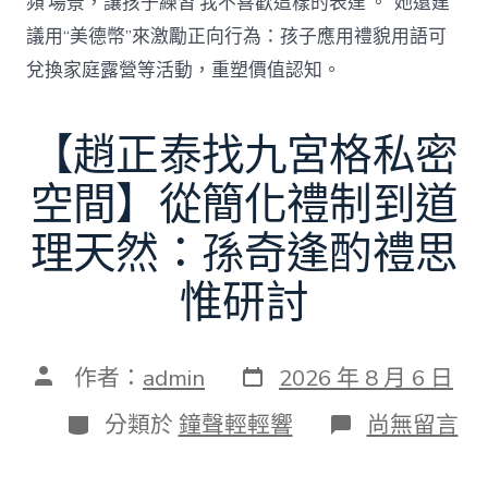
頻’場景，讓孩子練習‘我不喜歡這樣的表達’。”她還建
議用“美德幣”來激勵正向行為：孩子應用禮貌用語可
兌換家庭露營等活動，重塑價值認知。
【趙正泰找九宮格私密
空間】從簡化禮制到道
理天然：孫奇逢酌禮思
惟研討
發
文
作者：
admin
2026 年 8 月 6 日
表
章
日
作
分
在
分類於
鐘聲輕輕響
尚無留言
期
者
類
〈【趙
正