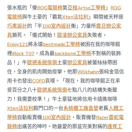
西
張水瓶的「傻
ROG電競椅
氣
亞梭Artso工學椅
」
ROG
8
月
電競椅
與牛土豪的「霸氣
Xten法拉利
」瞬間被天秤座
前
巧寓設計
的「平
100室內設計
衡」力量所
震旦辦公家
去
馬
具
鎖死。「儀式開始！
歐凌辦公家具
失敗者，
國
Enjoy121
將永遠
bestmade工學椅
被困在我的咖啡館
與
柔
裡
iRock T07
，成為最
backbone工學椅
不對稱的裝飾
佛
品！」牛
歐德系統傢俱
土豪
辦公家具
被蕾絲絲帶困
J
億
住，全身的肌肉開始痙攣，他那
Wilkhahn
張純金箔信
嵐
辦
用卡也發出
COFO
哀嚎。「現在，我的咖啡館正在承
公
受百分之八十
歐德系統傢俱
七點八八的結構失衡壓
室
設
力！我需要校準！」牛土豪猛地將信用卡插進咖啡
計
Xten法拉利
館門口的一台
系統櫃工廠直營
老舊
人體工
DT
踢
學椅
自動販賣機
100室內設計
，販賣機發
Razer雷蛇電
友
競椅
出痛苦的呻吟。她最愛的那盆完美對稱的
護脊工
誼