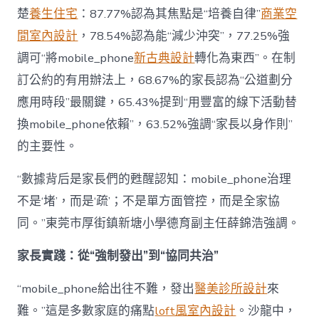
楚
養生住宅
：87.77%認為其焦點是“培養自律”
商業空
間室內設計
，78.54%認為能“減少沖突”，77.25%強
調可“將mobile_phone
新古典設計
轉化為東西”。在制
訂公約的有用辦法上，68.67%的家長認為“公道劃分
應用時段”最關鍵，65.43%提到“用豐富的線下活動替
換mobile_phone依賴”，63.52%強調“家長以身作則”
的主要性。
“數據背后是家長們的甦醒認知：mobile_phone治理
不是‘堵’，而是‘疏’；不是單方面管控，而是全家協
同。”東莞市厚街鎮新塘小學德育副主任薛錦浩強調。
家長實踐：從“強制發出”到“協同共治”
“mobile_phone給出往不難，發出
醫美診所設計
來
難。”這是多數家庭的痛點
loft風室內設計
。沙龍中，