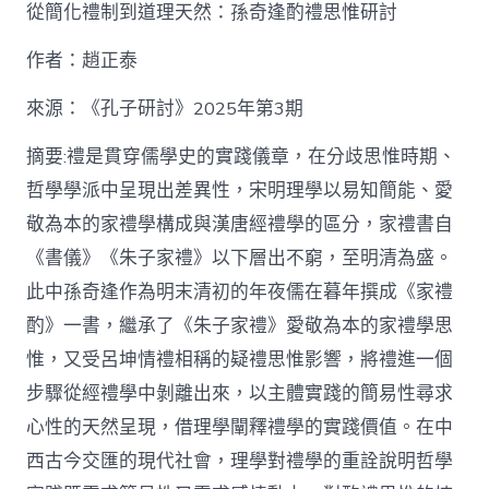
泰
從簡化禮制到道理天然：孫奇逢酌禮思惟研討
找
九
作者：趙正泰
宮
格
私
來源：《孔子研討》2025年第3期
密
空
摘要:禮是貫穿儒學史的實踐儀章，在分歧思惟時期、
間】
哲學學派中呈現出差異性，宋明理學以易知簡能、愛
從
簡
敬為本的家禮學構成與漢唐經禮學的區分，家禮書自
化
《書儀》《朱子家禮》以下層出不窮，至明清為盛。
禮
制
此中孫奇逢作為明末清初的年夜儒在暮年撰成《家禮
到
道
酌》一書，繼承了《朱子家禮》愛敬為本的家禮學思
理
惟，又受呂坤情禮相稱的疑禮思惟影響，將禮進一個
天
然：
步驟從經禮學中剝離出來，以主體實踐的簡易性尋求
孫
心性的天然呈現，借理學闡釋禮學的實踐價值。在中
奇
逢
西古今交匯的現代社會，理學對禮學的重詮說明哲學
酌