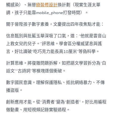
觸感染）、無替
綠裝修設計
換計劃（現實生涯太單
調，孩子只能靠mobile_phone打發時間）。
關于晉陞孩子數字素養，文慶提出四年夜焦點才能：
信息甄別與批藍玉華深吸了口氣，道：“他就是雲音山
上救女兒的兒子。”評思維。學會區分權威望息與謠
言，好比識破“吃巧克力能長高10厘米”等偽科學。
計算思維。將復雜問題拆解，如把語文學習拆分為“白
話文”“古詩詞”等模塊逐個衝破。
數字國民意識。理解保護隱私、抵抗網絡暴力、不傳
播盜版。
創新應用才能。從“消費者”變為“創造者”，好比用編程
做動畫、用短視頻記錄實驗過程。