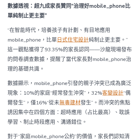
成
數據透視：超九成家長贊同“治理好mobile_phone比
為
單純制止更主要”
“成
長
東
“在智能時代，培養孩子有計劃、有目地應用
西”，
mobile_phone，比單
日式住宅設計
純制止更主要。”
而
非
這一觀點獲得了93.35%的家長認同——沙龍現場發布
“家
的問卷調查數據，提醒了當代家長對mobile_phone治
庭
戰
理的基礎共識。
場”〉
中
數據顯示，mobile_phone引發的親子沖突已成為廣泛
現象：10%的家庭“經常發生沖突”，32%
客變設計
“偶
爾發生”，僅16%“從未
無毒建材
發生”。而沖突的焦點
誘因集中在四個方面：超時應用（占比最高）、耽誤
學習、制止時段應用、溝通錯位。
對于“家庭mobile_phone公約”的價值，家長們認知清