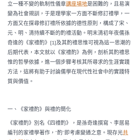
立一種不變的軌制性儀章
講座場地
是困難的，且易演
變為社會規訓，于是理學家一方面不斷修訂禮學，一
方面又在探尋修訂禮所依據的德性原則，構成了宋、
元、明、清持續不斷的酌禮活動。明末清初年夜儒孫
奇逢的《家禮酌》[1]及其酌禮思惟可視為這一思潮的
后期代表，本文就以《家禮酌》為例，剖析其酌禮思
惟的哲學依據，進一個步驟考核其所尋求的生涯實踐
方法，這將有助于討論儒學在現代性社會中的實踐特
質與價值。
一、《家禮酌》與禮的簡化
《家禮酌》別名《四禮酌》，是孫奇逢撰寫、李居易
編刊的家禮學著作，“酌”即考慮變通之意。現存光
共