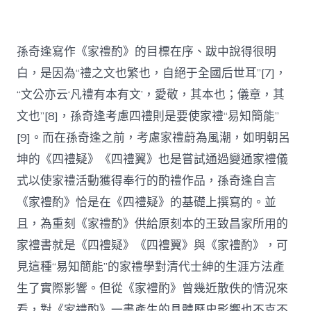
孫奇逢寫作《家禮酌》的目標在序、跋中說得很明
白，是因為“禮之文也繁也，自絕于全國后世耳”[7]，
“文公亦云‘凡禮有本有文’，愛敬，其本也；儀章，其
文也”[8]，孫奇逢考慮四禮則是要使家禮“易知簡能”
[9]。而在孫奇逢之前，考慮家禮蔚為風潮，如明朝呂
坤的《四禮疑》《四禮翼》也是嘗試通過變通家禮儀
式以使家禮活動獲得奉行的酌禮作品，孫奇逢自言
《家禮酌》恰是在《四禮疑》的基礎上撰寫的。並
且，為重刻《家禮酌》供給原刻本的王致昌家所用的
家禮書就是《四禮疑》《四禮翼》與《家禮酌》，可
見這種“易知簡能”的家禮學對清代士紳的生涯方法產
生了實際影響。但從《家禮酌》曾幾近散佚的情況來
看，對《家禮酌》一書產生的具體歷史影響也不克不