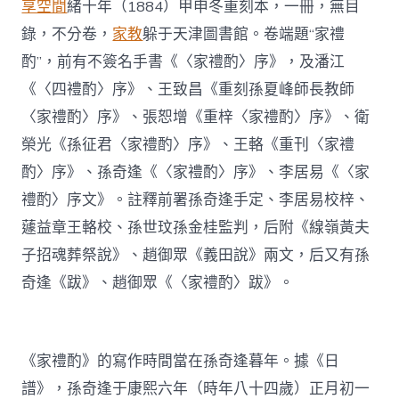
享空間
緒十年（1884）甲申冬重刻本，一冊，無目
錄，不分卷，
家教
躲于天津圖書館。卷端題“家禮
酌”，前有不簽名手書《〈家禮酌〉序》，及潘江
《〈四禮酌〉序》、王致昌《重刻孫夏峰師長教師
〈家禮酌〉序》、張恕增《重梓〈家禮酌〉序》、衛
榮光《孫征君〈家禮酌〉序》、王輅《重刊〈家禮
酌〉序》、孫奇逢《〈家禮酌〉序》、李居易《〈家
禮酌〉序文》。註釋前署孫奇逢手定、李居易校梓、
蘧益章王輅校、孫世玟孫金桂監判，后附《線嶺黃夫
子招魂葬祭說》、趙御眾《義田說》兩文，后又有孫
奇逢《跋》、趙御眾《〈家禮酌〉跋》。
《家禮酌》的寫作時間當在孫奇逢暮年。據《日
譜》，孫奇逢于康熙六年（時年八十四歲）正月初一