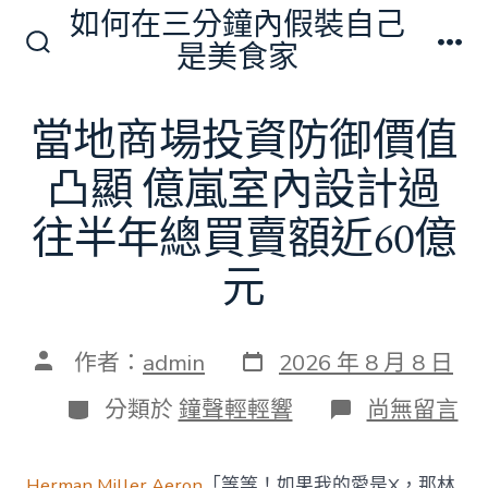
跳
如何在三分鐘內假裝自己
至
是美食家
搜
選
主
尋
單
切
要
當地商場投資防御價值
換
內
開
關
凸顯 億嵐室內設計過
容
往半年總買賣額近60億
元
發
文
作者：
admin
2026 年 8 月 8 日
表
章
日
作
分
在
分類於
鐘聲輕輕響
尚無留言
期
者
類
〈當
地
商
Herman Miller Aeron
「等等！如果我的愛是X，那林