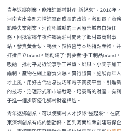
青年返鄉創業，能推進鄉村財產“新起來”。2016年，
河南省出臺鼎力增進電商成長的政策，激勵電子商務
範疇失業創業。河南柘城縣的王茜廢棄城市白領任
務，回抵家鄉年夜仵鄉馬莊村開起了鄉村電商辦事
站，發賣黃金梨、鴨蛋、辣椒醬等本地特點產物，并
打造自立brand。她創建了“創夢者”手工制品brand，
吸納一批村平易近從事手工吊籃、屏風、小凳子加工
編制，產物在網上發賣火爆。實行證實，施展青年人
才上風，用好古代信息技巧和電子商務平臺，引進新
的技巧、治理形式和市場戰略，培養新的財產，有利
于進一個步驟優化鄉村財產構造。
青年返鄉創業，可以使鄉村人才步隊“強起來”。在廣
東深圳創業有成的劉勤鋒，回到河南睢縣創建環保企