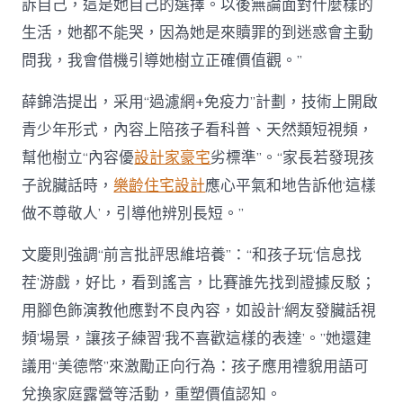
訴自己，這是她自己的選擇。以後無論面對什麼樣的
生活，她都不能哭，因為她是來贖罪的到迷惑會主動
問我，我會借機引導她樹立正確價值觀。”
薛錦浩提出，采用“過濾網+免疫力”計劃，技術上開啟
青少年形式，內容上陪孩子看科普、天然類短視頻，
幫他樹立“內容優
設計家豪宅
劣標準”。“家長若發現孩
子說臟話時，
樂齡住宅設計
應心平氣和地告訴他‘這樣
做不尊敬人’，引導他辨別長短。”
文慶則強調“前言批評思維培養”：“和孩子玩‘信息找
茬’游戲，好比，看到謠言，比賽誰先找到證據反駁；
用腳色飾演教他應對不良內容，如設計‘網友發臟話視
頻’場景，讓孩子練習‘我不喜歡這樣的表達’。”她還建
議用“美德幣”來激勵正向行為：孩子應用禮貌用語可
兌換家庭露營等活動，重塑價值認知。