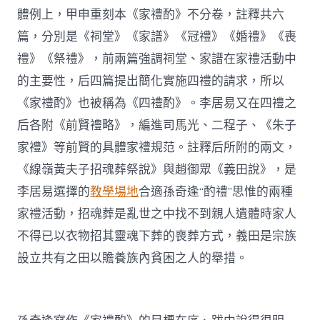
體例上，甲申重刻本《家禮酌》不分卷，註釋共六
篇，分別是《祠堂》《家譜》《冠禮》《婚禮》《喪
禮》《祭禮》，前兩篇強調祠堂、家譜在家禮活動中
的主要性，后四篇提出簡化實施四禮的請求，所以
《家禮酌》也被稱為《四禮酌》。李居易又在四禮之
后各附《前賢禮略》，編進司馬光、二程子、《朱子
家禮》等前賢的具體家禮規范。註釋后所附的兩文，
《線嶺黃夫子招魂葬祭說》與趙御眾《義田說》，是
李居易選擇的
教學場地
合適孫奇逢“酌禮”思惟的兩種
家禮活動，招魂葬是亂世之中找不到親人遺體時家人
不得已以衣物招其靈魂下葬的喪葬方式，義田是宗族
設立共有之田以贍養族內貧困之人的舉措。