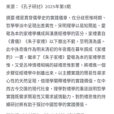
格
私
來源：《孔子研討》2025年第3期
密
空
摘要:禮是貫穿儒學史的實踐儀章，在分歧思惟時期、
間】
哲學學派中呈現出差異性，宋明理學以易知簡能、愛
從
簡
敬為本的家禮學構成與漢唐經禮學的區分，家禮書自
化
《書儀》《朱子家禮》以下層出不窮，至明清為盛。
禮
制
此中孫奇逢作為明末清初的年夜儒在暮年撰成《家禮
到
道
酌》一書，繼承了《朱子家禮》愛敬為本的家禮學思
理
惟，又受呂坤情禮相稱的疑禮思惟影響，將禮進一個
天
然：
步驟從經禮學中剝離出來，以主體實踐的簡易性尋求
孫
心性的天然呈現，借理學闡釋禮學的實踐價值。在中
奇
逢
西古今交匯的現代社會，理學對禮學的重詮說明哲學
酌
實踐既需求簡易性又需求感情動力，對酌禮思惟的持
禮
思
續研討將有助于探討中國哲學的實踐價值。
惟
研