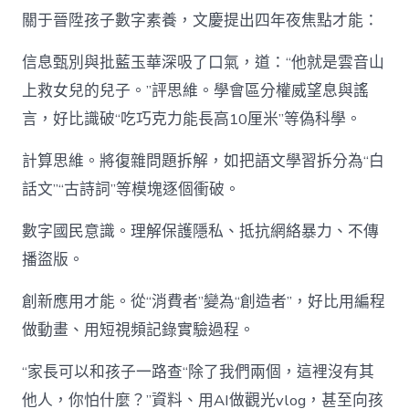
關于晉陞孩子數字素養，文慶提出四年夜焦點才能：
信息甄別與批藍玉華深吸了口氣，道：“他就是雲音山
上救女兒的兒子。”評思維。學會區分權威望息與謠
言，好比識破“吃巧克力能長高10厘米”等偽科學。
計算思維。將復雜問題拆解，如把語文學習拆分為“白
話文”“古詩詞”等模塊逐個衝破。
數字國民意識。理解保護隱私、抵抗網絡暴力、不傳
播盜版。
創新應用才能。從“消費者”變為“創造者”，好比用編程
做動畫、用短視頻記錄實驗過程。
“家長可以和孩子一路查“除了我們兩個，這裡沒有其
他人，你怕什麼？”資料、用AI做觀光vlog，甚至向孩