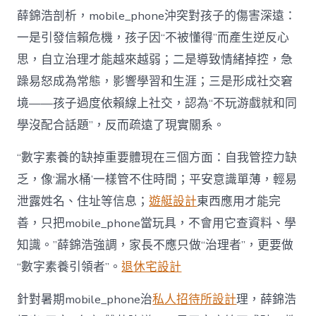
薛錦浩剖析，mobile_phone沖突對孩子的傷害深遠：
一是引發信賴危機，孩子因“不被懂得”而產生逆反心
思，自立治理才能越來越弱；二是導致情緒掉控，急
躁易怒成為常態，影響學習和生涯；三是形成社交窘
境——孩子過度依賴線上社交，認為“不玩游戲就和同
學沒配合話題”，反而疏遠了現實關系。
“數字素養的缺掉重要體現在三個方面：自我管控力缺
乏，像‘漏水桶’一樣管不住時間；平安意識單薄，輕易
泄露姓名、住址等信息；
遊艇設計
東西應用才能完
善，只把mobile_phone當玩具，不會用它查資料、學
知識。”薛錦浩強調，家長不應只做“治理者”，更要做
“數字素養引領者”。
退休宅設計
針對暑期mobile_phone治
私人招待所設計
理，薛錦浩