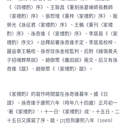
《〈四禮酌〉序》、王致昌《重刻孫夏峰師長教師
〈家禮酌〉序》、張恕增《重梓〈家禮酌〉序》、衛
榮光《孫征君〈家禮酌〉序》、王輅《重刊〈家禮
酌〉序》、孫奇逢《〈家禮酌〉序》、李居易《〈家
禮酌〉序文》。註釋前署孫奇逢手定、李居易校梓、
蘧益章王輅校、孫世玟孫金桂監判，后附《線嶺黃夫
子招魂葬祭說》、趙御眾《義田說》兩文，后又有孫
奇逢《跋》、趙御眾《〈家禮酌〉跋》。
《家禮酌》的寫作時間當在孫奇逢暮年。據《日
譜》，孫奇逢于康熙六年（時年八十四歲）正月初一
“著《家禮酌》”，十一日“《家禮酌》成”，十五日、二
十五日又撰寫了序、跋。[2]但到康熙八年（1669）