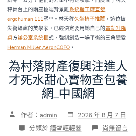
點零一公分！他們的力量不再是攻擊，而變成了林天
秤舞台上的兩座極端背景雕
系統櫃工廠直營
ergohuman 111
塑**。林天秤
久坐椅子推薦
，這位被
失衡逼瘋的美學家，已經決定要用她自己的
電動升降
桌
方
辦公室系統櫃
式，強制創造一場平衡的三角戀愛
Herman Miller Aeron
COFO
。
為村落財產復興注進人
才死水甜心寶物查包養
網_中國網
發
文
作者：
admin
2026 年 8 月 7 日
表
章
日
作
分
在
分類於
鐘聲輕輕響
尚無留言
期
者
類
〈為