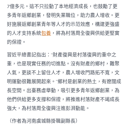
7億多元。這不只拉動了本地經濟成長，也鼓勵了更
多青年返鄉創業，發明失業職位，助力農人增收。更
好施展返鄉創業青年等人才的示范效應，構建更強盛
的人才支持系統
包養
，將為村落周全復興供給更堅實
的保證。
習近平總書記指出：“財產復興是村落復興的重中之
重，也是現實任務的切進點。沒有財產的鄉村，難聚
人氣，更談不上留住人才，農人增收門路拓不寬，文
明運動很難展開起來。”鄉村是創業的熱土，有遼闊成
長空間。出臺務虛舉動，吸引更多青年返鄉創業，為
他們供給更多支撐和保證，將推進村落財產不竭成長
強大，為村落周全復興注進彭湃動能。
（作者為河南虞城縣掛職副縣長）