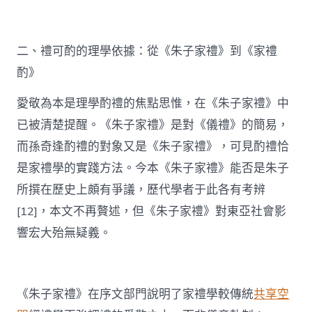
二、禮可酌的理學依據：從《朱子家禮》到《家禮
酌》
愛敬為本是理學酌禮的焦點思惟，在《朱子家禮》中
已被清楚提醒。《朱子家禮》是對《儀禮》的簡易，
而孫奇逢酌禮的對象又是《朱子家禮》，可見酌禮恰
是家禮學的實踐方法。今本《朱子家禮》能否是朱子
所撰在歷史上頗有爭議，歷代學者于此各有考辨
[12]，本文不再贅述，但《朱子家禮》對東亞社會影
響宏大殆無疑義。
《朱子家禮》在序文部門說明了家禮學較傳統
共享空