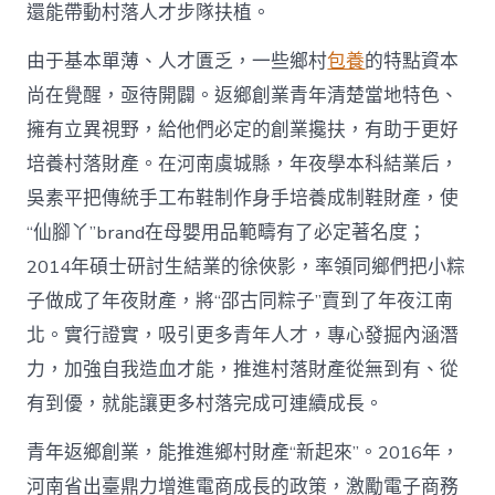
國
還能帶動村落人才步隊扶植。
網〉
中
由于基本單薄、人才匱乏，一些鄉村
包養
的特點資本
尚在覺醒，亟待開闢。返鄉創業青年清楚當地特色、
擁有立異視野，給他們必定的創業攙扶，有助于更好
培養村落財產。在河南虞城縣，年夜學本科結業后，
吳素平把傳統手工布鞋制作身手培養成制鞋財產，使
“仙腳丫”brand在母嬰用品範疇有了必定著名度；
2014年碩士研討生結業的徐俠影，率領同鄉們把小粽
子做成了年夜財產，將“邵古同粽子”賣到了年夜江南
北。實行證實，吸引更多青年人才，專心發掘內涵潛
力，加強自我造血才能，推進村落財產從無到有、從
有到優，就能讓更多村落完成可連續成長。
青年返鄉創業，能推進鄉村財產“新起來”。2016年，
河南省出臺鼎力增進電商成長的政策，激勵電子商務