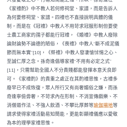
《家禮酌》中不教人若何修祠堂、家譜，而是告訴人
為何要修祠堂、家譜。四禮也不直接說明具體的儀
制，而是在《冠禮》中教人不用苛求冠服形制但要使
士農工商家的孺子都能行冠禮，《婚禮》中教人廢除
論財論勢不論德的陋俗，《喪禮》中教人“斷不成泥儀
節而無本實”[10]，《祭禮》中教人發凄愴怵惕之心、
至誠仁厚之念。孫奇逢倡導家禮“不用有必定之式”
[11]，只需幫助全國人不分貴賤都能發揮本意天良即
可。《家禮酌》的貴重之處正在其酌禮思惟，古禮多
廢早已不成恢復，眾人所行又有尚奢媚俗之嫌，而孫
奇逢寧儉毋奢，不苛求內在形制、不消宣傳戲樂、不
消僧道作法、不強人飲酒、不攀比厚葬等
瑜伽場地
等
請求使得家禮活動易知簡能，更能彰顯禮儀應以愛敬
為本的理學家禮思惟。