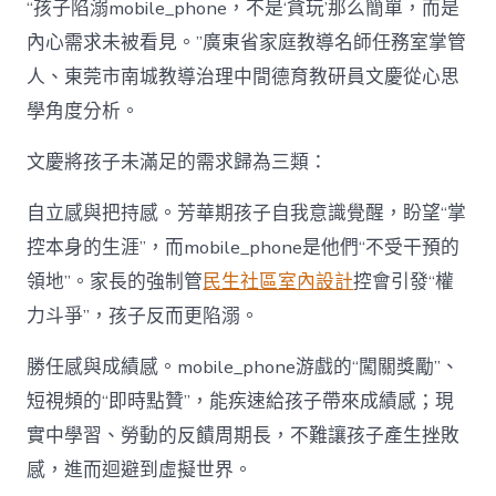
“孩子陷溺mobile_phone，不是‘貪玩’那么簡單，而是
內心需求未被看見。”廣東省家庭教導名師任務室掌管
人、東莞市南城教導治理中間德育教研員文慶從心思
學角度分析。
文慶將孩子未滿足的需求歸為三類：
自立感與把持感。芳華期孩子自我意識覺醒，盼望“掌
控本身的生涯”，而mobile_phone是他們“不受干預的
領地”。家長的強制管
民生社區室內設計
控會引發“權
力斗爭”，孩子反而更陷溺。
勝任感與成績感。mobile_phone游戲的“闖關獎勵”、
短視頻的“即時點贊”，能疾速給孩子帶來成績感；現
實中學習、勞動的反饋周期長，不難讓孩子產生挫敗
感，進而迴避到虛擬世界。