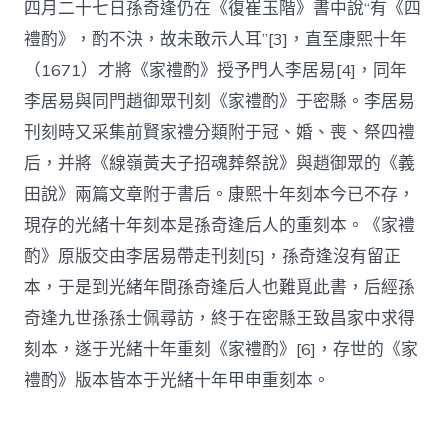
四月二十七日孫奇逢仍在《復崔玉階》書中說“有《四
禮酌》，酌不決，故未敢示人耳”[3]，直至康熙十年
（1671）才將《家禮酌》授予門人李居易[4]，同年
李居易與同門趙御眾刊刻《家禮酌》于密縣。李居易
刊刻時又采集前賢家禮分類附于冠、婚、喪、祭四禮
后，并將《線嶺黃夫子招魂葬祭說》與趙御眾的《義
田說》兩篇文章附于書后。康熙十年刻本今已不存，
現存的光緒十年刻本是孫奇逢后人的重刻本。《家禮
酌》原版交由李居易帶走刊刻[5]，孫奇逢沒有留正
本，于是到光緒年間孫奇逢后人也難覓此書，后經孫
奇逢九世孫孫士佩尋訪，終于在密縣王致昌家中求得
刻本，遂于光緒十年重刻《家禮酌》[6]，存世的《家
禮酌》版本皆本于光緒十年甲申重刻本。