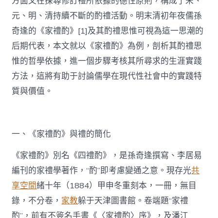
方面又在探尋修訂禮所依據的德性原則，構成了宋、
元、明、清持續不斷的酌禮活動。明末清初年夜儒孫
奇逢的《家禮酌》[1]及其酌禮思惟可視為這一思潮的
后期代表，本文就以《家禮酌》為例，剖析其酌禮思
惟的哲學依據，進一個步驟考核其所尋求的生涯實踐
方法，這將有助于討論儒學在現代性社會中的實踐特
質與價值。
一、《家禮酌》與禮的簡化
《家禮酌》別名《四禮酌》，是孫奇逢撰寫、李居易
編刊的家禮學著作，“酌”即考慮變通之意。現存光
共
享空間
緒十年（1884）甲申冬重刻本，一冊，無目
錄，不分卷，
家教
躲于天津圖書館。卷端題“家禮
酌”，前有不簽名手書《〈家禮酌〉序》，及潘江