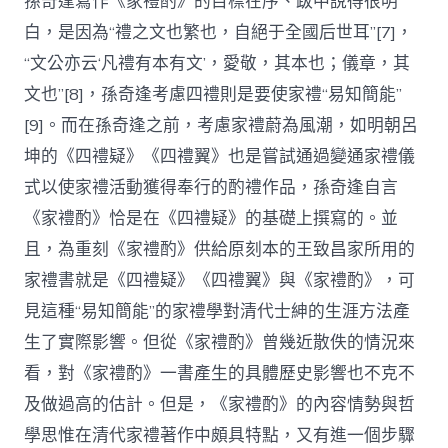
孫奇逢寫作《家禮酌》的目標在序、跋中說得很明
白，是因為“禮之文也繁也，自絕于全國后世耳”[7]，
“文公亦云‘凡禮有本有文’，愛敬，其本也；儀章，其
文也”[8]，孫奇逢考慮四禮則是要使家禮“易知簡能”
[9]。而在孫奇逢之前，考慮家禮蔚為風潮，如明朝呂
坤的《四禮疑》《四禮翼》也是嘗試通過變通家禮儀
式以使家禮活動獲得奉行的酌禮作品，孫奇逢自言
《家禮酌》恰是在《四禮疑》的基礎上撰寫的。並
且，為重刻《家禮酌》供給原刻本的王致昌家所用的
家禮書就是《四禮疑》《四禮翼》與《家禮酌》，可
見這種“易知簡能”的家禮學對清代士紳的生涯方法產
生了實際影響。但從《家禮酌》曾幾近散佚的情況來
看，對《家禮酌》一書產生的具體歷史影響也不克不
及做過高的估計。但是，《家禮酌》的內容情勢與哲
學思惟在清代家禮著作中頗具特點，又有進一個步驟