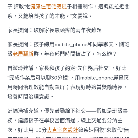
子‘請教’電
健康住宅
侘寂風
子相冊制作，這既能拉近關
系，又能培養孩子的才能。”文慶說。
家長提問：破解家長最頭疼的兩年夜難題
家長提問：孩子總用mobile_phone和同學聊天、刷班
級
老屋翻新
群，年夜部門時間被占了，怎么辦？
曾潔玲建議，家長和孩子約定“先任務后社交”，好比
“完成作業后可以聊30分鐘”，用mobile_phone屏幕應
用時間治理效能自動鎖屏；表現好時適當獎勵時長，
培養時間治理意識。
薛錦浩補充道，優先鼓勵線下社交——假如是班級事
務，建議孩子在學校當面溝通；線上交通要分清主
次，好比用“10分
大直室內設計
鐘疾速回復”來取代“無