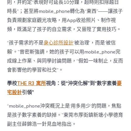
則，并約定“表現好可延長10分鐘，超時則扣除越日
時長”；甚至將mobile_phone轉化為“東西”——讓孩子
負責規劃家庭觀光攻略，用App收拾照片、制作視
頻，既滿足了孩子的自立需求，又晉陞了實用技巧。
“孩子需求的不是
身心診所設計
‘被治理’，而是‘被信
賴’。”曾密斯強調，她的孩子可以用mobile_phone完
成線上作業、與同學討論問題，“假如一味制止，反而
會影響他的學習和社交”。
學校
THE R3 寓所
視角：從“沖突化解”到“數字素養
豪
宅設計
引領”
“mobile_phone沖突概況上是‘用多用少’的問題，焦點
是孩子數字素養的缺掉。”東莞市厚街鎮新塘小學德育
副主任薛錦浩一針見血地指出。