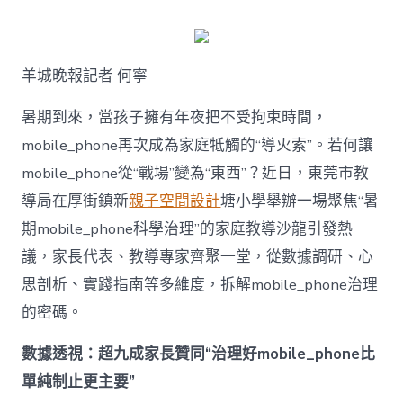
何
破
解
暑
羊城晚報記者 何寧
期
mobile_ph
治
暑期到來，當孩子擁有年夜把不受拘束時間，
理
mobile_phone再次成為家庭牴觸的“導火索”。若何讓
難
題？
mobile_phone從“戰場”變為“東西”？近日，東莞市教
讓
導局在厚街鎮新
親子空間設計
塘小學舉辦一場聚焦“暑
mobilJIUYI
俱
期mobile_phone科學治理”的家庭教導沙龍引發熱
意
議，家長代表、教導專家齊聚一堂，從數據調研、心
空
間
思剖析、實踐指南等多維度，拆解mobile_phone治理
設
計
的密碼。
e_phone
成
數據透視：超九成家長贊同“治理好mobile_phone比
為
單純制止更主要”
“成