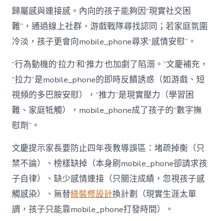
歸屬感與連接感。內向的孩子能夠因“現實社交困
難”，通過線上社群、游戲戰隊尋找認同；若家庭氛圍
冷淡，孩子更會向mobile_phone尋求“感情安慰”。
“行為動機的‘拉力’和‘推力’也加劇了陷溺。”文慶補充，
“拉力”是mobile_phone的即時反饋誘惑（如游戲、短
視頻的多巴胺安慰），“推力”是現實壓力（學習困
難、家庭牴觸），mobile_phone成了孩子的“數字撫
慰劑”。
文慶提示家長要防止四年夜教導誤區：堵疏掉衡（只
禁不論）、榜樣缺掉（本身刷mobile_phone卻請求孩
子自律）、缺少感情連接（只關注成績，忽視孩子感
觸感染）、無替
綠裝修設計
換計劃（現實生涯太單
調，孩子只能靠mobile_phone打發時間）。