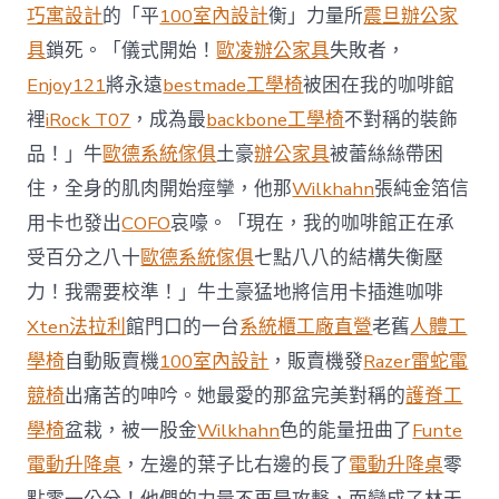
前
巧寓設計
的「平
100室內設計
衡」力量所
震旦辦公家
去
馬
具
鎖死。「儀式開始！
歐凌辦公家具
失敗者，
國
Enjoy121
將永遠
bestmade工學椅
被困在我的咖啡館
與
柔
裡
iRock T07
，成為最
backbone工學椅
不對稱的裝飾
佛
品！」牛
歐德系統傢俱
土豪
辦公家具
被蕾絲絲帶困
J
億
住，全身的肌肉開始痙攣，他那
Wilkhahn
張純金箔信
嵐
辦
用卡也發出
COFO
哀嚎。「現在，我的咖啡館正在承
公
受百分之八十
歐德系統傢俱
七點八八的結構失衡壓
室
設
力！我需要校準！」牛土豪猛地將信用卡插進咖啡
計
Xten法拉利
館門口的一台
系統櫃工廠直營
老舊
人體工
DT
踢
學椅
自動販賣機
100室內設計
，販賣機發
Razer雷蛇電
友
競椅
出痛苦的呻吟。她最愛的那盆完美對稱的
護脊工
誼
賽〉
學椅
盆栽，被一股金
Wilkhahn
色的能量扭曲了
Funte
中
電動升降桌
，左邊的葉子比右邊的長了
電動升降桌
零