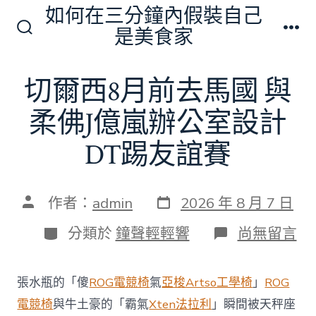
跳
如何在三分鐘內假裝自己
至
是美食家
搜
選
主
尋
單
切
要
切爾西8月前去馬國 與
換
內
開
關
柔佛J億嵐辦公室設計
容
DT踢友誼賽
發
文
作者：
admin
2026 年 8 月 7 日
表
章
日
作
分
在
分類於
鐘聲輕輕響
尚無留言
期
者
類
〈切
爾
西
張水瓶的「傻
ROG電競椅
氣
亞梭Artso工學椅
」
ROG
8
月
電競椅
與牛土豪的「霸氣
Xten法拉利
」瞬間被天秤座