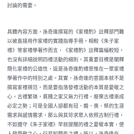
討論的需要。
具體內容方面，孫奇逢撰寫的《家禮酌》註釋部門難
以被直接用作家禮的實踐指導手冊。相較《朱子家
禮》等家禮學著作而言，《家禮酌》註釋篇幅較短，
也沒有詳細說明四禮活動的細則，其重要目標是闡釋
簡化家禮的公道性，這是孫奇逢酌禮思惟在一眾家禮
學著作中的特別之處。其實，孫奇逢的意圖本就不是
撰寫家禮規范，而是要指落發禮活動的本質是愛敬之
心。古禮繁瑣，貧賤之家又無力行禮，廢棄古禮漸成
必定之勢；可是全國人卻都有冠、婚、喪、祭的生涯
需求與感情需求，那么與其苛求眾人依照古制行禮，
不如遵守《朱子家禮》早就提醒的禮之愛敬本實，使
人發愛敬之心，行易知簡能之禮。所以，孫奇逢在