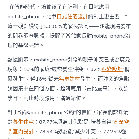
長
東
“在智能時代，培養孩子有計劃、有目地應用
西”，
mobile_phone，比單
日式住宅設計
純制止更主要。”
而
非
這一觀點獲得了93.35%的家長認同——沙龍現場發布
“家
的問卷調查數據，提醒了當代家長對mobile_phone治
庭
戰
理的基礎共識。
場”〉
中
數據顯示，mobile_phone引發的親子沖突已成為廣泛
現象：10%的家庭“經常發生沖突”，32%
客變設計
“偶
爾發生”，僅16%“從未
無毒建材
發生”。而沖突的焦點
誘因集中在四個方面：超時應用（占比最高）、耽誤
學習、制止時段應用、溝通錯位。
對于“家庭mobile_phone公約”的價值，家長們認知清
楚
養生住宅
：87.77%認為其焦點是“培養自律”
商業空
間室內設計
，78.54%認為能“減少沖突”，77.25%強