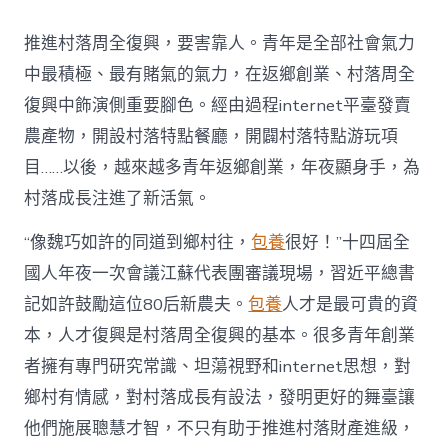
村
落
推進村落周全復興，要害靠人。青年是全部社會氣力
財
產
中最積極、最有賭氣的氣力，在返鄉創業、村落周全
復
復興中飾演側重要腳色。經由過程internet平臺發賣
興
注
農產物，開設村落特點餐廳，開闢村落特點游玩項
進
目……以後，越來越多青年返鄉創業，年夜顯身手，為
人
才
村落成長注進了新活氣。
死
水
“像魏巧如許的同道到鄉村往，
包養
很好！”十四屆全
甜
心
國人年夜一次會議江蘇代表團審議現場，習近平總書
寶
記如許鼓勵這位80后新農夫。
包養
人才是最可貴的資
物
查
本，人才復興是村落周全復興的基本。很多青年創業
包
者擁有專門研究常識、坦蕩視野和internet思想，對
養
網
鄉村有情感，對村落成長有設法，發明更好的舞臺讓
_
他們施展聰慧才智，不只有助于推進村落財產進級，
中