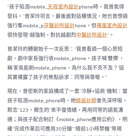
“孩子陷溺mobile_
天母室內設計
phone時，我曾氣得
發抖。”曾潔玲坦言，最後面對這種情況，她也曾想過
強行奪mobile_p
牙醫診所設計
hone，但
禪風室內設計
很快發現“越強制，對抗越劇烈
中醫診所設計
”。
曾潔玲的轉變始于一次反思：“我曾看過一個心思短
劇，劇中家長強行收mobile_phone，孩子喊‘雙標’，
稱‘家長能刷mobile_phone，為什么我不克不及？’這
其實裸露了孩子的焦點訴求：同等與尊敬。”
現在，曾密斯的家庭構成了一套“冷靜+協商”機制：當
孩子陷溺mobile_phone時，她
綠設計師
會先深呼吸，
默念“123，親生的”來平復情緒，再用同等的語氣溝
通；與孩子配合制訂《mobile_phone應用公約》，明
確“完成作業后可應用30分鐘”“睡前1小時禁機”等規