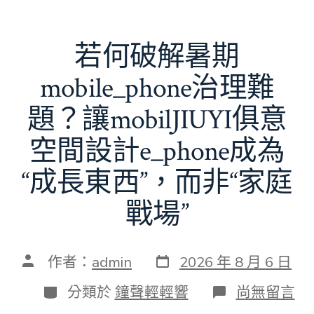
若何破解暑期
mobile_phone治理難
題？讓mobilJIUYI俱意
空間設計e_phone成為
“成長東西”，而非“家庭
戰場”
發
文
作者：
admin
2026 年 8 月 6 日
表
章
日
作
分
在
分類於
鐘聲輕輕響
尚無留言
期
者
類
〈若