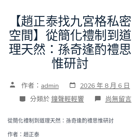
【趙正泰找九宮格私密
空間】從簡化禮制到道
理天然：孫奇逢酌禮思
惟研討
發
文
作者：
admin
2026 年 8 月 6 日
表
章
日
作
分
在
分類於
鐘聲輕輕響
尚無留言
期
者
類
〈【趙
正
泰
從簡化禮制到道理天然：孫奇逢酌禮思惟研討
找
九
作者：趙正泰
宮