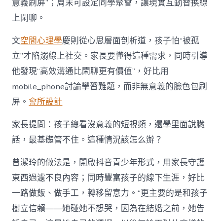
意義刷屏”；周末可設定同學聚會，讓現實互動替換線
上閑聊。
文
空間心理學
慶則從心思層面剖析道，孩子怕“被孤
立”才陷溺線上社交。家長要懂得這種需求，同時引導
他發現“高效溝通比閑聊更有價值”，好比用
mobile_phone討論學習難題，而非無意義的臉色包刷
屏。
會所設計
家長提問：孩子總看沒意義的短視頻，還學里面說臟
話，最基礎管不住。這種情況該怎么辦？
曾潔玲的做法是，開啟抖音青少年形式，用家長守護
東西過濾不良內容；同時豐富孩子的線下生涯，好比
一路做飯、做手工，轉移留意力。“更主要的是和孩子
樹立信賴——她碰她不想哭，因為在結婚之前，她告