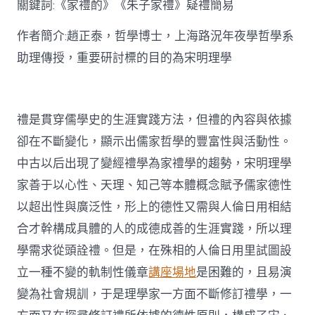
關鍵詞:《家禮酌》《朱子家禮》疑禮簡易
討〉
中
作者簡介:趙正泰，哲學博士，上海路況年夜學哲學系
助理傳授，重要研討標的目的為宋明理學
禮是貫穿儒學史的生涯實踐方法，但禮的內容與依據
卻在不斷變化，顯示出儒家哲學的豐富性與活動性。
中古以后出現了變經禮學為家禮學的趨勢，宋明理學
家善于以心性、天理、知己等本體概念賦予儒家德性
以超出性與廣泛性，形上的德性又需與人倫日用相結
合才幹構成具體的人的成德成善的生涯實踐，所以理
學需求從頭詮禮。但是，在殊相的人倫日用里試圖設
立一種不變的軌制性儀章
講座場地
是困難的，且易演
變為社會規訓，于是理學家一方面不斷修訂禮學，一