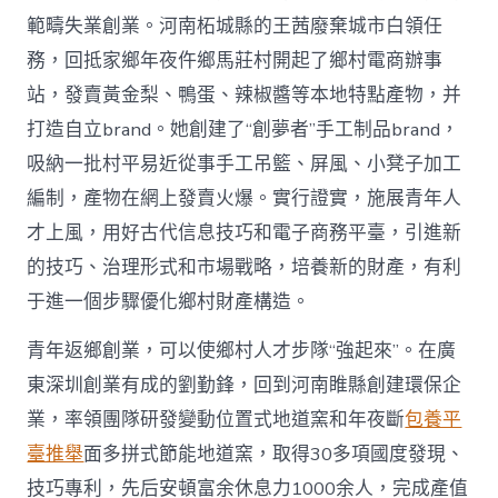
範疇失業創業。河南柘城縣的王茜廢棄城市白領任
務，回抵家鄉年夜仵鄉馬莊村開起了鄉村電商辦事
站，發賣黃金梨、鴨蛋、辣椒醬等本地特點產物，并
打造自立brand。她創建了“創夢者”手工制品brand，
吸納一批村平易近從事手工吊籃、屏風、小凳子加工
編制，產物在網上發賣火爆。實行證實，施展青年人
才上風，用好古代信息技巧和電子商務平臺，引進新
的技巧、治理形式和市場戰略，培養新的財產，有利
于進一個步驟優化鄉村財產構造。
青年返鄉創業，可以使鄉村人才步隊“強起來”。在廣
東深圳創業有成的劉勤鋒，回到河南睢縣創建環保企
業，率領團隊研發變動位置式地道窯和年夜斷
包養平
臺推舉
面多拼式節能地道窯，取得30多項國度發現、
技巧專利，先后安頓富余休息力1000余人，完成產值