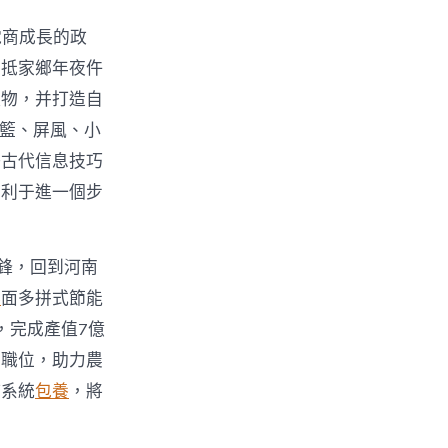
電商成長的政
回抵家鄉年夜仵
產物，并打造自
吊籃、屏風、小
好古代信息技巧
有利于進一個步
鋒，回到河南
舉
面多拼式節能
，完成產值7億
業職位，助力農
持系統
包養
，將