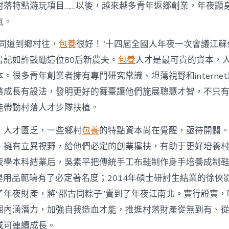
注
村落特點游玩項目……以後，越來越多青年返鄉創業，年夜顯
進
人
氣。
才
死
的同道到鄉村往，
包養
很好！”十四屆全國人年夜一次會議江蘇
水
書記如許鼓勵這位80后新農夫。
包養
人才是最可貴的資本，
甜
心
。很多青年創業者擁有專門研究常識、坦蕩視野和interne
寶
落成長有設法，發明更好的舞臺讓他們施展聰慧才智，不只
物
查
能帶動村落人才步隊扶植。
包
養
、人才匱乏，一些鄉村
包養
的特點資本尚在覺醒，亟待開闢
網
_
、擁有立異視野，給他們必定的創業攙扶，有助于更好培養
中
夜學本科結業后，吳素平把傳統手工布鞋制作身手培養成制鞋
國
網〉
在母嬰用品範疇有了必定著名度；2014年碩士研討生結業的徐
中
了年夜財產，將“邵古同粽子”賣到了年夜江南北。實行證實，
掘內涵潛力，加強自我造血才能，推進村落財產從無到有、
成可連續成長。