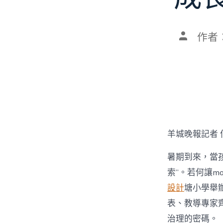
文
作者
章
作
者
羊城晚報記者 
暑期到來，當孩
索”。若何讓mo
設計
塘小學舉辦
表、教導專家齊
治理的密碼。