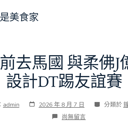
是美食家
前去馬國 與柔佛
設計DT踢友誼賽
發
分
：
admin
2026 年 8 月 7 日
分類於
表
類
日
在
尚無留言
期
〈切
爾