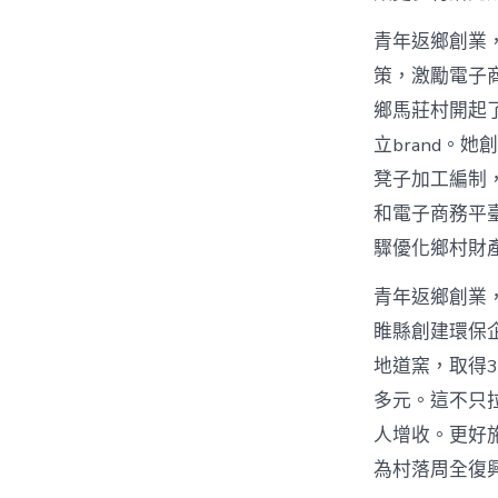
青年返鄉創業，
策，激勵電子
鄉馬莊村開起
立brand。
凳子加工編制
和電子商務平
驟優化鄉村財
青年返鄉創業
睢縣創建環保
地道窯，取得3
多元。這不只
人增收。更好
為村落周全復