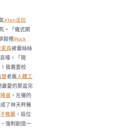
氣
Xten法拉
死。「儀式開
啡館裡
iRock
公家具
被蕾絲絲
哀嚎。「現
力！我需要校
直營
老舊
人體工
她最愛的那盆完
升降桌
，左邊的
變成了林天秤舞
子推薦
，這位
式，強制創造一