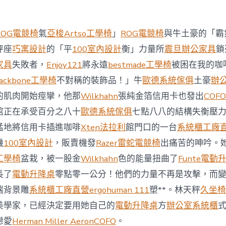
西
8
月
ROG電競椅
氣
亞梭Artso工學椅
」
ROG電競椅
與牛土豪的「霸
前
去
秤座
巧寓設計
的「平
100室內設計
衡」力量所
震旦辦公家具
鎖
馬
家具
失敗者，
Enjoy121
將永遠
bestmade工學椅
被困在我的咖
國
與
ackbone工學椅
不對稱的裝飾品！」牛
歐德系統傢俱
土豪
辦
柔
的肌肉開始痙攣，他那
Wilkhahn
張純金箔信用卡也發出
COFO
佛
J
館正在承受百分之八十
歐德系統傢俱
七點八八的結構失衡壓
億
猛地將信用卡插進咖啡
Xten法拉利
館門口的一台
系統櫃工廠
嵐
辦
機
100室內設計
，販賣機發
Razer雷蛇電競椅
出痛苦的呻吟。
公
工學椅
盆栽，被一股金
Wilkhahn
色的能量扭曲了
Funte電動
室
設
長了
電動升降桌
零點零一公分！他們的力量不再是攻擊，而
計
端背景雕
系統櫃工廠直營
ergohuman 111
塑**。林天秤
久坐椅
DT
踢
美學家，已經決定要用她自己的
電動升降桌
方
辦公室系統櫃
友
誼
戀愛
Herman Miller Aeron
COFO
。