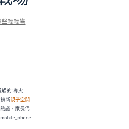
鐘聲輕輕響
牴觸的“導火
街鎮新
親子空間
引發熱議，家長代
le_phone