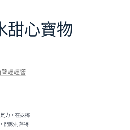
水甜心寶物
鐘聲輕輕響
的氣力，在返鄉
物，開設村落特