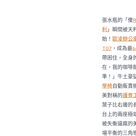
張水瓶的「傻
利
」瞬間被天
始！
歐凌辦公
T07
，成為最
b
帶困住，全身
在，我的咖啡
準！」牛土豪
學椅
自動販賣
美對稱的
護脊
葉子比右邊的
台上的兩座極
被失衡逼瘋的
場平衡的三角