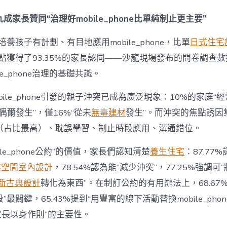
間
設
成家長贊同“治理好mobile_phone比單純制止更主要”
計
e_phone
養孩子有計劃、有目地應用mobile_phone，比單
日式住宅
成
為
點獲得了93.35%的家長認同——沙龍現場發布的問卷調查
“成
le_phone治理的基礎共識。
長
東
西”，
bile_phone引發的親子沖突已成為廣泛現象：10%的家庭“
而
“偶爾發生”，僅16%“從未
無毒建材
發生”。而沖突的焦點誘因
非
“家
（占比最高）、耽誤學習、制止時段應用、溝通錯位。
庭
戰
ile_phone公約”的價值，家長們認知清楚
養生住宅
：87.77
場”〉
中
業空間室內設計
，78.54%認為能“減少沖突”，77.25%強調可“
新古典設計
轉化為東西”。在制訂公約的有用辦法上，68.67
最關鍵，65.43%提到“用豐富的線下活動替換mobile_phon
“家長以身作則”的主要性。