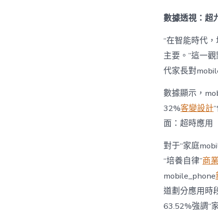
數據透視：超九
“在智能時代，培
主要。”這一觀
代家長對mobi
數據顯示，mo
32%
客變設計
面：超時應用
對于“家庭mob
“培養自律”
商
mobile_phone
道劃分應用時段”
63.52%強調