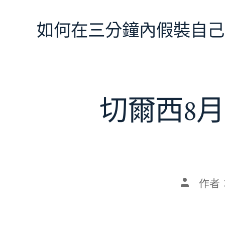
跳
至
如何在三分鐘內假裝自己
主
要
內
容
切爾西8月
文
作者
章
作
者