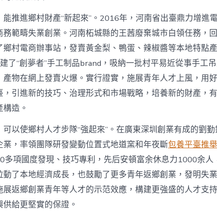
能推進鄉村財產“新起來”。2016年，河南省出臺鼎力增進
商務範疇失業創業。河南柘城縣的王茜廢棄城市白領任務，
了鄉村電商辦事站，發賣黃金梨、鴨蛋、辣椒醬等本地特點
她創建了“創夢者”手工制品brand，吸納一批村平易近從事手工
，產物在網上發賣火爆。實行證實，施展青年人才上風，用
臺，引進新的技巧、治理形式和市場戰略，培養新的財產，
產構造。
，可以使鄉村人才步隊“強起來”。在廣東深圳創業有成的劉勤
企業，率領團隊研發變動位置式地道窯和年夜斷
包養平臺推
0多項國度發現、技巧專利，先后安頓富余休息力1000余人
拉動了本地經濟成長，也鼓勵了更多青年返鄉創業，發明失
施展返鄉創業青年等人才的示范效應，構建更強盛的人才支
興供給更堅實的保證。