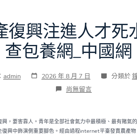
賽〉
中
產復興注進人才死
查包養網_中國網
發
分
：
admin
2026 年 8 月 7 日
分類於
表
類
日
在
尚無留言
期
〈為
村
落
財
產
復興，要害靠人。青年是全部社會氣力中最積極、最有賭氣
復
興
復興中飾演側重要腳色。經由過程internet平臺發賣農產