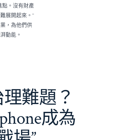
進點。沒有財產
難展開起來。”
創業，為他們供
彭湃動能。
e治理難題？
phone成為
戰場”