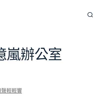
搜
尋
切
換
開
關
J億嵐辦公室
鐘聲輕輕響