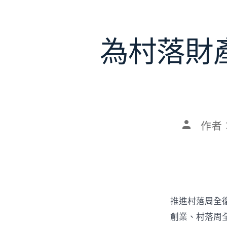
為村落財
文
作者
章
作
者
推進村落周全
創業、村落周全