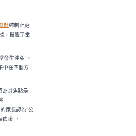
設計
純制止更
數據，提醒了當
經常發生沖突”，
集中在四個方
%認為其焦點是
將
%的家長認為“公
e依賴”，