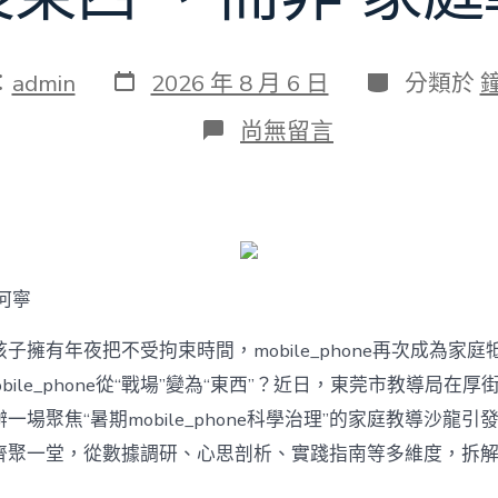
發
分
：
admin
2026 年 8 月 6 日
分類於
表
類
日
在
尚無留言
期
〈若
何
破
解
暑
期
mobile_phone
何寧
治
理
難
子擁有年夜把不受拘束時間，mobile_phone再次成為家庭
題？
bile_phone從“戰場”變為“東西”？近日，東莞市教導局在厚
讓
mobilJIUYI
一場聚焦“暑期mobile_phone科學治理”的家庭教導沙龍
俱
聚一堂，從數據調研、心思剖析、實踐指南等多維度，拆解mobi
意
空