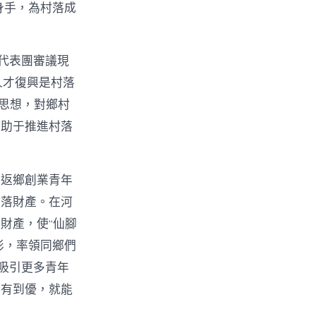
身手，為村落成
代表團審議現
人才復興是村落
t思想，對鄉村
有助于推進村落
。返鄉創業青年
村落財產。在河
財產，使“仙腳
俠影，率領同鄉們
吸引更多青年
從有到優，就能