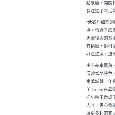
點餐廳，開闢
長注進了新活
“像魏巧如許
場，習近平總
周全復興的基本
有情感，對村
財產進級，還
由于基本單薄
清楚當地特色
南虞城縣，年
丫”brand
把小粽子做成
人才，專心發
讓更多村落完