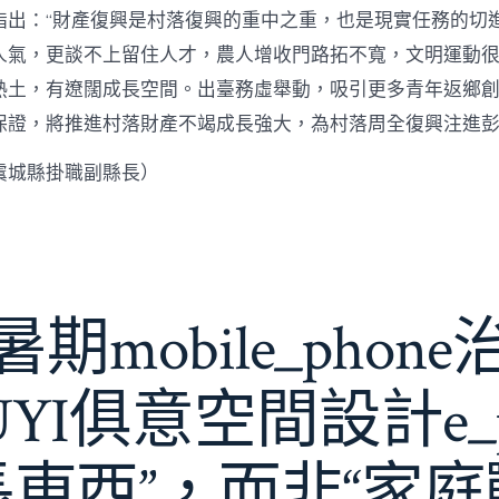
指出：“財產復興是村落復興的重中之重，也是現實任務的切
人氣，更談不上留住人才，農人增收門路拓不寬，文明運動很
熱土，有遼闊成長空間。出臺務虛舉動，吸引更多青年返鄉
保證，將推進村落財產不竭成長強大，為村落周全復興注進
虞城縣掛職副縣長）
期mobile_phon
JIUYI俱意空間設計e_
長東西”，而非“家庭