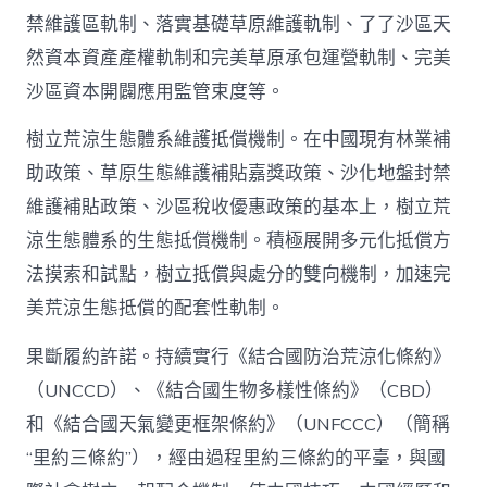
禁維護區軌制、落實基礎草原維護軌制、了了沙區天
然資本資產產權軌制和完美草原承包運營軌制、完美
沙區資本開闢應用監管束度等。
樹立荒涼生態體系維護抵償機制。在中國現有林業補
助政策、草原生態維護補貼嘉獎政策、沙化地盤封禁
維護補貼政策、沙區稅收優惠政策的基本上，樹立荒
涼生態體系的生態抵償機制。積極展開多元化抵償方
法摸索和試點，樹立抵償與處分的雙向機制，加速完
美荒涼生態抵償的配套性軌制。
果斷履約許諾。持續實行《結合國防治荒涼化條約》
（UNCCD）、《結合國生物多樣性條約》（CBD）
和《結合國天氣變更框架條約》（UNFCCC）（簡稱
“里約三條約”），經由過程里約三條約的平臺，與國