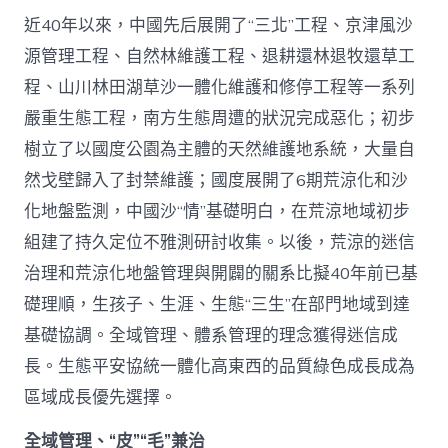
近40年以來，中國先后展開了“三北”工程、京津風沙
源管理工程、自然林維護工程、退耕還林退牧還草工
程、山川林田湖草沙一體化維護和修停工程等一系列
嚴重生態工程，南方生態周遭的狀況完成惡化；初步
樹立了以國度公園為主體的天然維護地系統，大量自
然戈壁歸入了封禁維護；國度展開了6期荒涼化和沙
化地盤監測，中國沙“情”基礎明白，在荒涼地域初步
組建了持久定位不雅測研討收集。以後，荒涼的迷信
治理和荒涼化地盤管理與開闢的關系比擬40年前已基
礎理順，生孩子、生涯、生態“三生”在部門地域到達
基礎協調。全域管理、體系管理的理念獲得迷信成
長。生態平安協統一體化高東西的品質綠色成長成為
區域成長優先選擇。
全域管理、“皮”“毛”兼治