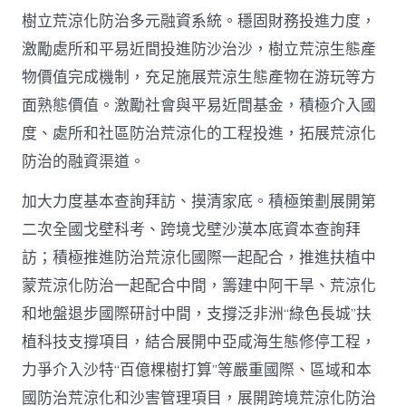
樹立荒涼化防治多元融資系統。穩固財務投進力度，
激勵處所和平易近間投進防沙治沙，樹立荒涼生態產
物價值完成機制，充足施展荒涼生態產物在游玩等方
面熟態價值。激勵社會與平易近間基金，積極介入國
度、處所和社區防治荒涼化的工程投進，拓展荒涼化
防治的融資渠道。
加大力度基本查詢拜訪、摸清家底。積極策劃展開第
二次全國戈壁科考、跨境戈壁沙漠本底資本查詢拜
訪；積極推進防治荒涼化國際一起配合，推進扶植中
蒙荒涼化防治一起配合中間，籌建中阿干旱、荒涼化
和地盤退步國際研討中間，支撐泛非洲“綠色長城”扶
植科技支撐項目，結合展開中亞咸海生態修停工程，
力爭介入沙特“百億棵樹打算”等嚴重國際、區域和本
國防治荒涼化和沙害管理項目，展開跨境荒涼化防治