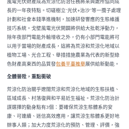
風電光伏財產成為荒涼化防治任務將來與處所協同成
長的一年夜特點。切磋樹立“光伏+治沙”等一攬子處理
計劃和社會本錢準進機制，加速研發響應的生態維護
技巧系統。戈壁風電光伏開闢將供給大批乾淨動力，
除年夜部門電能外輸增收之外，仍有小部門電能將可
以用于當場的財產成長，這將為荒涼和荒涼化地域以
植物工場、光合工程、舉措措施農業為代表的新型綠
色財產高東西的品質發
包養平臺推舉
展供給新動能。
全體晉陞，重點衝破
荒涼化防治關乎遼闊荒涼和荒涼化地域的生態扶植、
區域成長、村落復興和平易近生福祉。荒涼化防治計
謀選擇的動身點有3個：要確保荒涼生態體系的安
康、可連續、迷信高效應用，讓荒涼生態體系更好地
辦事人類；加大力度荒涼化的預防、管理、評價，強