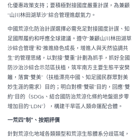
化優惠政策支持；要積極對接國度嚴重計謀，為兼顧
“山川林田湖草沙”綜合管理進獻氣力。
中國荒涼化防治計謀選擇必需充足對接國度計謀、知
足國際履約和呼應全球建議。遵守“兼顧山川林田湖草
沙綜合管理”和“推進綠色成長，增進人與天然協調共
生”的管理思緒，以對接“雙重”計劃為抓手，抓好全國
防沙治沙綜合示范區扶植，筑牢南方主要生態平安樊
籬，落實“雙美”（扶植漂亮中國、知足國民群眾對美
妙生涯的需求）目的；明白對標“雙碳”目的，回應“雙
約”目的（SDGs、結合國防治荒涼化條約地盤退步零
增加目的“LDN”），構建干旱區人類命運配合體。
一荒四“制”、按期評價
針對荒涼化地域各類類型和荒涼生態體系分歧區域，