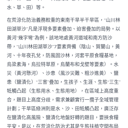
水、草、田）等。
在荒涼化防治義務較重的東南干旱半干旱區，“山川林
田湖草沙”凡是浮現多要素疊加、迫害疊加的局勢。以
黃河“幾字彎”為例，該地地處黃河道域和南方防沙
帶，“山川林田湖草沙”7要素齊備（陰山、賀蘭山，黃
河、十年夜孔兌，防風固沙林，河套平原食糧基地，
烏梁素海，烏拉特草原，烏蘭布和戈壁等要素）。水
災（黃河懸河）、沙患（風沙災難、粗沙進黃）、鹽
患（鹽漬化）“三害”疊加，生孩子、生涯、生態“三生”
牴觸凸起（生態用水、生態用地），在區域上高度重
合，題目上高度分歧，需求兼顧實行一攬子全域管理
計劃；干旱區綠洲則是水、沙、田牴觸凸起，廣泛存
在鹽漬化高風險、鹽漬化地盤好轉的題目，要挾食糧
平安。是以，在荒涼化防治尤其是生態扶植空間布局