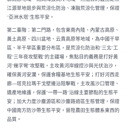
江源草地退步與荒涼化防治、凍融荒涼化管理，保證
“亞洲水塔”生態平安。
第二臺階：第二門路，包含東南內陸、內蒙古高原、
黃土高原、四川盆地、云貴高原等地域，為中國干旱
區、半干旱區重要分布區，是荒涼化防治和“三北”工
程“三年夜攻堅戰”的主疆場，焦點目的義務是打好黃
河“幾字彎”攻堅戰，主攻黃河岸線控沙與光伏治沙，
確保黃河安瀾，保護食糧基地生態平安；打好河西走
廊—塔克拉瑪干戈壁邊沿阻擊戰，主攻風沙口管理、
遺產地維護，保護“一帶一路”沿線主要節點的生態平
安；加大力度沙塵源區和沙塵路過區生態管理，保證
中國南方防沙帶生態平安，晉陞農田生態體系東西的
品質。