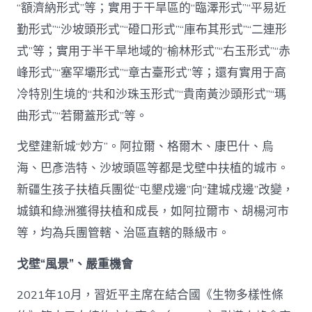
“額濟納形式”等；實用于干旱區的“臨澤形式”“平易近
勤形式”“沙坡頭形式”“磴口形式”“庫布其形式”“二連形
式”等；實用于半干旱地域的“榆林形式”“右玉形式”“赤
峰形式”“塞罕壩形式”“章古臺形式”等；還有實用于高
冷特別生境的“共和沙珠玉形式”“貴南黃沙頭形式”“瑪
曲形式”“若爾蓋形式”等。
戈壁建新城“妙方”。阿拉爾、格爾木、康巴什、烏
海、巴彥浩特、沙坡頭區等都是戈壁中扶植的城市。
新疆生孩子扶植兵團從“屯墾戍邊”向“建城戍邊”改變，
城鎮和綠洲獲得扶植和成長，如阿拉爾市、胡楊河市
等，均為兵團管轄、治區直轄的縣級市。
戈壁“風景”、嚴重機會
2021年10月，習近平主席在結合國《生物多樣性條