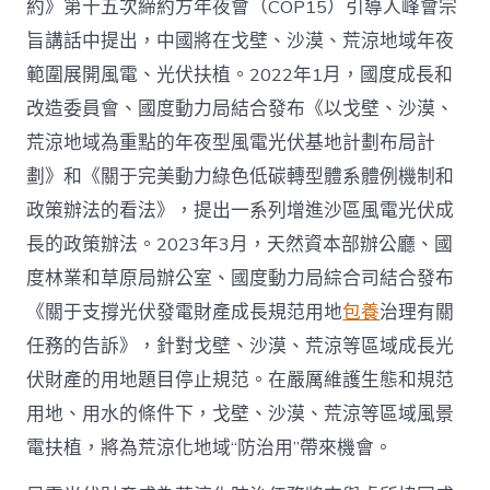
約》第十五次締約方年夜會（COP15）引導人峰會宗
旨講話中提出，中國將在戈壁、沙漠、荒涼地域年夜
範圍展開風電、光伏扶植。2022年1月，國度成長和
改造委員會、國度動力局結合發布《以戈壁、沙漠、
荒涼地域為重點的年夜型風電光伏基地計劃布局計
劃》和《關于完美動力綠色低碳轉型體系體例機制和
政策辦法的看法》，提出一系列增進沙區風電光伏成
長的政策辦法。2023年3月，天然資本部辦公廳、國
度林業和草原局辦公室、國度動力局綜合司結合發布
《關于支撐光伏發電財產成長規范用地
包養
治理有關
任務的告訴》，針對戈壁、沙漠、荒涼等區域成長光
伏財產的用地題目停止規范。在嚴厲維護生態和規范
用地、用水的條件下，戈壁、沙漠、荒涼等區域風景
電扶植，將為荒涼化地域“防治用”帶來機會。