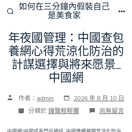
跳
如何在三分鐘內假裝自己
至
是美食家
搜
選
主
尋
單
切
要
年夜國管理：中國查包
換
內
開
關
養網心得荒涼化防治的
容
計謀選擇與將來愿景_
中國網
發
文
作者：
admin
2026 年 8 月 10 日
表
章
日
作
分
在
分類於
鐘聲輕輕響
尚無留言
期
者
類
〈年
夜
國
中國網/中國成長門戶網訊 中國連續展開荒涼化防治