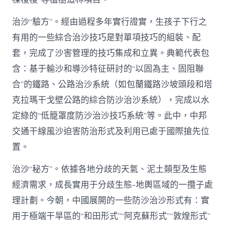
治沙“驗方”。經由過程多年實行證實，生孩子下行之
有用的一些綜合治沙技巧是對單項技巧的組裝、配
套，完成了沙害管理的技巧集成和立異。典範代表包
含：基于輸沙和導沙特征研討的“以固為主、固阻聯
合”的鐵路、公路治沙系統（如包蘭鐵路沙坡頭段和塔
克拉瑪干戈壁公路的綜合防沙治沙系統），完成以水
定綠的“低籠罩度防沙治沙技巧系統”等。此中，中邦
交通干線風沙迫害防治形式及利用已處于國際搶先位
置。
治沙“秘方”。依據各地分歧的天氣、泥土類型及生態
經濟需求，成長實用于分歧生態-地輿區域的一攬子處
理計劃。今朝，中國展開的一些防沙治沙形式有：實
用于極端干旱區的“和田形式”“阿克蘇形式”“敦煌形式”