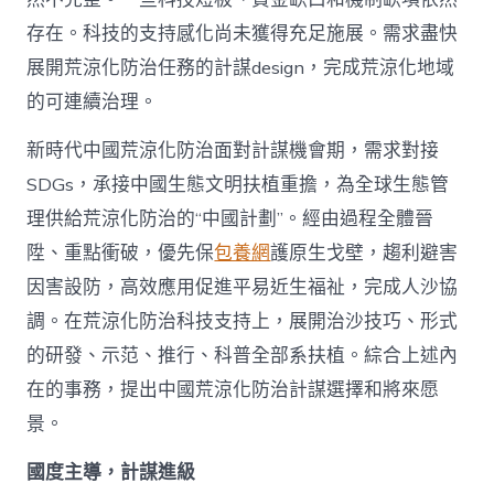
存在。科技的支持感化尚未獲得充足施展。需求盡快
展開荒涼化防治任務的計謀design，完成荒涼化地域
的可連續治理。
新時代中國荒涼化防治面對計謀機會期，需求對接
SDGs，承接中國生態文明扶植重擔，為全球生態管
理供給荒涼化防治的“中國計劃”。經由過程全體晉
陞、重點衝破，優先保
包養網
護原生戈壁，趨利避害
因害設防，高效應用促進平易近生福祉，完成人沙協
調。在荒涼化防治科技支持上，展開治沙技巧、形式
的研發、示范、推行、科普全部系扶植。綜合上述內
在的事務，提出中國荒涼化防治計謀選擇和將來愿
景。
國度主導，計謀進級