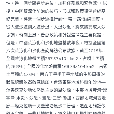
性，進一個步驟進步站位，加強任務感和緊急感”。以
後，中國荒涼化防治的技巧、形式和政策律例曾經基
礎完美，將進一個步驟推行到“一帶一路”沿線國度。
從人進沙進到人進沙退、人退沙退，將來將完成人沙
協調，軌制上風、普惠政策和計謀選擇是主要保證。
但是，中國荒涼化和沙化地盤基數年夜，根據全國第
六次荒涼化和沙化查詢拜訪公布數據，截至2019年，
全國荒涼化地盤面積257.37×104 km2，占領土面積
的26.8%；全國沙化地盤面積168.78×104 km2，占領
土面積的17.6%；南方干旱半干旱地域的生態周遭的
狀況總體依然敏感懦弱。台灣東邊地域科爾沁沙地—
渾善達克沙地依然是主要的風沙源，中部地域黃河“幾
字彎”水災、沙患、鹽患“三害”疊加，西部地域河西走
廊—塔克拉瑪干戈壁邊沿風沙口管理、遺產地維護依
然不完整。一些科技短板、資金缺口和機制缺項依然