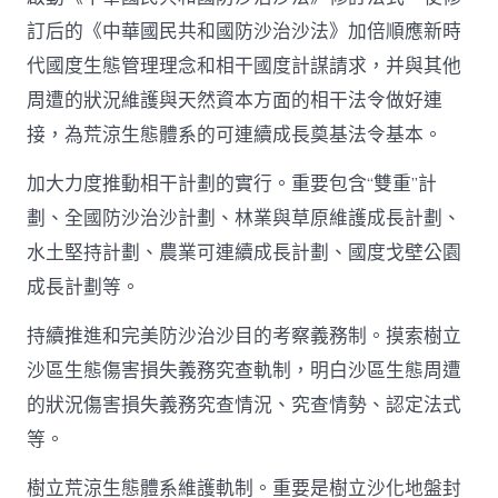
訂后的《中華國民共和國防沙治沙法》加倍順應新時
代國度生態管理理念和相干國度計謀請求，并與其他
周遭的狀況維護與天然資本方面的相干法令做好連
接，為荒涼生態體系的可連續成長奠基法令基本。
加大力度推動相干計劃的實行。重要包含“雙重”計
劃、全國防沙治沙計劃、林業與草原維護成長計劃、
水土堅持計劃、農業可連續成長計劃、國度戈壁公園
成長計劃等。
持續推進和完美防沙治沙目的考察義務制。摸索樹立
沙區生態傷害損失義務究查軌制，明白沙區生態周遭
的狀況傷害損失義務究查情況、究查情勢、認定法式
等。
樹立荒涼生態體系維護軌制。重要是樹立沙化地盤封