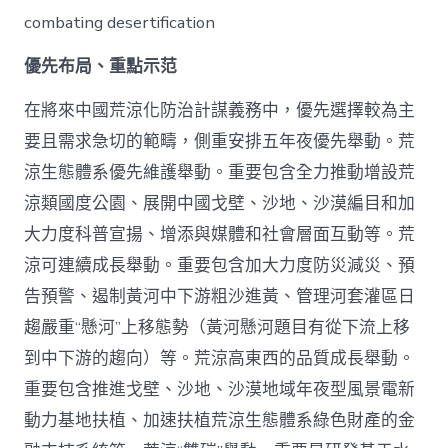
combating desertification
優先布局、重點示范
在將來中國荒涼化防治計謀義務中，優先選擇較為主
要且需求急切的範疇，側重安排五年夜優先舉動。荒
涼生態體系優先維護舉動。重要包含全力推動增設荒
涼類國度公園、展開中國戈壁、沙地、沙漠編目和加
大力度科普宣揚、增添與媒體和社會層面互動等。荒
涼可連續成長舉動。重要包含加大力度防災減災、預
告預警、遏制黃河中下游粗沙進黃、管理河套灌區日
趨嚴重“懸河”上移態勢（黃河懸河題目有從下流上移
到中下游的趨向）等。荒涼高東西的品質成長舉動。
重要包含推進戈壁、沙地、沙漠地域年夜型風景電新
動力基地扶植、加速扶植荒涼生態體系綠色財產的金