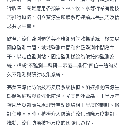
行收集，充足應用各類農、林、牧、水等行業有關技
巧推行道路，樹立荒涼生態體系可連續成長技巧及信
息共享平臺。
健全荒涼化監測預警與不雅測研討收集系統。樹立以
國度監測中間、地域監測中間和省級監測中間為主
干，以定位監測站、固定監測樣線為依托的監測系
統，構成“不雅測—科研—示范—推行”四位一體的持
久不雅測與研討收集系統。
完美荒涼化防治技巧尺度系統扶植。加速推動荒涼生
態體系維護與荒涼化防治，尤其是沙塵暴、干旱及年
夜風等災難應急處理等重點範疇相干尺度的制訂、修
訂任務。同時，積極介入防治荒涼化國際尺度制訂，
推動荒涼化防治技巧尺度的國際化過程。