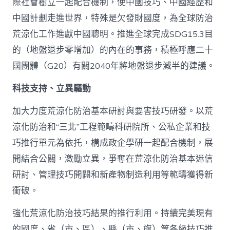
際社會樹立一起配合機制，使中國技巧、中國經歷和
中國計劃走進世界，特殊是欠發財國度，為全球防治
荒涼化工作進獻中國聰明。推進全球完成SDG15.3目
的（地盤退步零增加）的內在的事務，積極呼應二十
國團體（G20）有關2040年將地盤退步減半的建議。
科技支持、立異驅動
加大力度荒涼化防治基本研討與要害技巧研發。以荒
涼化防治和“三北”工程範疇科研院所、公私企業和技
巧推行單元為依托，構成政企學研一起配合機制，展
開結合公關，激勵立異，爭奪在荒涼化防治基本迷信
研討、管理技巧開闢和新產物制造利用等範疇獲得新
衝破。
強化荒涼化防治技巧結果的推行利用。持續完美現有
的國度、省（市、區）、縣（市、旗）等各級技巧推