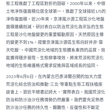
態工程進獻了工程區對折的固碳。2000年以來，中領
愿
景
土地凈恢復面積位居全球第一，進獻了全球接近1/5的
_
凈恢復面積。近20年來，京津風沙源工程區沙化地盤
中
國
面積連續削減，研討表白以防治荒涼化為宗旨的生態
網〉
中
工程是沙化地盤變更的重要驅動原因，天然原因主導
的變更不到1%，證實京津風沙源區生態向好并非“靠
天吃飯”。中國荒涼化地域的生態體系東西的品質、效
能獲得穩步晉陞，生態辦事增效，將來荒涼和荒涼化
地域的生態維護格式需求促進與區域成長的協同。
2023年6月6日，在內蒙古巴彥淖爾召開的加大力度
荒涼化綜合防治和推動“三北”等重點生態工程扶植座
談會上，習近平總書記誇大，“實際表白，我國荒涼化
防治和防沙治沙任務情勢仍然嚴重。我們要充足熟悉
防沙治沙任務的持久性、艱難性、反復性和不斷定