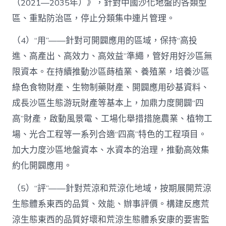
（2021—2035年）》，針對中國沙化地盤的各類型
區、重點防治區，停止分類集中連片管理。
（4）“用”——針對可開闢應用的區域，保持“高投
進、高產出、高效力、高效益”準繩，管好用好沙區無
限資本。在持續推動沙區蒔植業、養殖業，培養沙區
綠色食物財產、生物制藥財產、開闢應用砂基資料、
成長沙區生態游玩財產等基本上，加鼎力度開闢“四
高”財產，啟動風景電、工場化舉措措施農業、植物工
場、光合工程等一系列合適“四高”特色的工程項目。
加大力度沙區地盤資本、水資本的治理，推動高效集
約化開闢應用。
（5）“評”——針對荒涼和荒涼化地域，按期展開荒涼
生態體系東西的品質、效能、辦事評價。構建反應荒
涼生態東西的品質好壞和荒涼生態體系安康的要害監