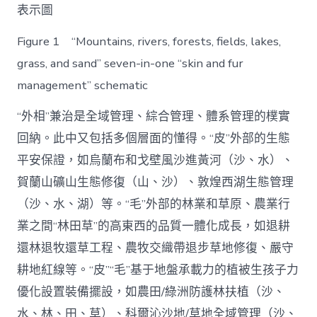
表示圖
Figure 1 “Mountains, rivers, forests, fields, lakes,
grass, and sand” seven-in-one “skin and fur
management” schematic
“外相”兼治是全域管理、綜合管理、體系管理的樸實
回納。此中又包括多個層面的懂得。“皮”外部的生態
平安保證，如烏蘭布和戈壁風沙進黃河（沙、水）、
賀蘭山礦山生態修復（山、沙）、敦煌西湖生態管理
（沙、水、湖）等。“毛”外部的林業和草原、農業行
業之間“林田草”的高東西的品質一體化成長，如退耕
還林退牧還草工程、農牧交織帶退步草地修復、嚴守
耕地紅線等。“皮”“毛”基于地盤承載力的植被生孩子力
優化設置裝備擺設，如農田/綠洲防護林扶植（沙、
水、林、田、草）、科爾沁沙地/草地全域管理（沙、