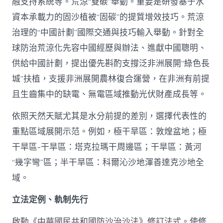
融支持系統等。荒涼“雙碳”舉動。重要是研發基于水
資本承載力的固沙植被“固碳”的提質增效技巧。荒涼
治理的“中國計劃”國際交通與技巧輸入舉動。針對全
球防治荒涼化先容中國經歷與辦法、進獻中國聰明、
供給中國計劃，提出優先斟酌支撐泛非洲展開“綠色長
城”扶植，支援非洲展開農林復合運營，在非洲有前提
且生齒集中的缺電、無電區域推動光伏財產成長等。
依照天然天賦尤其是水分前提的差別，選擇代表性的
重點區域展開示范。例如，極干旱區：敦煌盆地；極
干旱區-干旱區：塔克拉瑪干周邊區；干旱區：黃河
“幾字彎”區；半干旱區：科爾沁沙地渾善達克沙地全
域。
立法定例、軌制先行
啟動《中華國民共和國防沙治沙法》修訂法式。使修