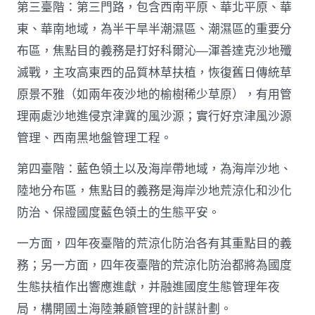
第三臺階：第三門路，包含西南平原、華北平原、華
東、華南地域，為半干旱半潮濕區、潮濕區的重要分
布區，焦點目的義務是打好科爾沁—渾善達克沙地殲
滅戰，主攻高東西的品質林草扶植，恢復舊日傳統草
原景不雅（如兩年夜沙地的榆樹稀少草原），有用管
理兩處沙地進侵京津冀的風沙源；實行好京津風沙源
管理、西南黑地盤管理工程。
第四臺階：藍色領土以及海岸帶地域，為海岸沙地、
陸地分布區，焦點目的義務是海岸沙地荒涼化和沙化
防治、保證國度藍色領土的生態平安。
一方面，四年夜臺階的荒涼化防治各有其重點目的義
務；另一方面，四年夜臺階的荒涼化防治都將為國度
生態扶植作出響應進獻，并融進國度生態管理年夜
局，構開國土海陸兼顧管理的計謀計劃。