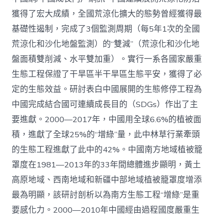
管
理：
獲得了宏大成績，全國荒涼化擴大的態勢曾經獲得最
中
基礎性遏制，完成了3個監測周期（每5年1次的全國
國
查
荒涼化和沙化地盤監測）的“雙減”（荒涼化和沙化地
包
盤面積雙削減、水平雙加重）。實行一系各國家嚴重
養
網
生態工程保證了干旱區半干旱區生態平安，獲得了必
心
定的生態效益。研討表白中國展開的生態修停工程為
得
荒
中國完成結合國可連續成長目的（SDGs）作出了主
涼
化
要進獻。2000—2017年，中國用全球6.6%的植被面
防
積，進獻了全球25%的“增綠”量，此中林草行業牽頭
治
的
的生態工程進獻了此中的42%。中國南方地域植被籠
計
罩度在1981—2013年的33年間總體進步顯明，黃土
謀
選
高原地域、西南地域和新疆中部地域植被籠罩度增添
擇
最為明顯，該研討剖析以為南方生態工程“增綠”是重
與
將
要感化力。2000—2010年中國經由過程國度嚴重生
來