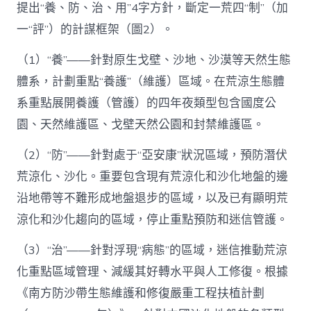
提出“養、防、治、用”4字方針，斷定一荒四“制”（加
一“評”）的計謀框架（圖2）。
（1）“養”——針對原生戈壁、沙地、沙漠等天然生態
體系，計劃重點“養護”（維護）區域。在荒涼生態體
系重點展開養護（管護）的四年夜類型包含國度公
園、天然維護區、戈壁天然公園和封禁維護區。
（2）“防”——針對處于“亞安康”狀況區域，預防潛伏
荒涼化、沙化。重要包含現有荒涼化和沙化地盤的邊
沿地帶等不難形成地盤退步的區域，以及已有顯明荒
涼化和沙化趨向的區域，停止重點預防和迷信管護。
（3）“治”——針對浮現“病態”的區域，迷信推動荒涼
化重點區域管理、減緩其好轉水平與人工修復。根據
《南方防沙帶生態維護和修復嚴重工程扶植計劃