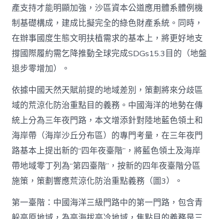
產支持才能明顯加強，沙區資本公道應用體系體例機
制基礎構成，建成比擬完全的綠色財產系統。同時，
在辦事國度生態文明扶植需求的基本上，將更好地支
撐國際履約需乞降推動全球完成SDGs15.3目的（地盤
退步零增加）。
依據中國天然天賦前提的地域差別，策劃將來分歧區
域的荒涼化防治重點目的義務。中國海洋的地勢在傳
統上分為三年夜門路，本文增添針對陸地藍色領土和
海岸帶（海岸沙丘分布區）的專門考量，在三年夜門
路基本上提出新的“四年夜臺階”，將藍色領土及海岸
帶地域零丁列為“第四臺階”，按新的四年夜臺階分區
施策，策劃響應荒涼化防治重點義務（圖3）。
第一臺階：中國海洋三級門路中的第一門路，包含青
躲高原地域，為高海拔高冷地域，焦點目的義務是三