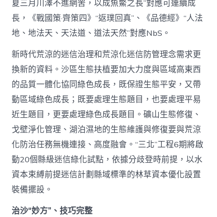
夏三月川澤不進網罟，以成魚鱉之長”對應可連續成
長，《戰國策·齊策四》“返璞回真”、《品德經》“人法
地、地法天、天法道、道法天然”對應NbS。
新時代荒涼的迷信治理和荒涼化迷信防管理念需求更
換新的資料。沙區生態扶植要加大力度與區域高東西
的品質一體化協同綠色成長，既保證生態平安，又帶
動區域綠色成長；既要處理生態題目，也要處理平易
近生題目，更要處理綠色成長題目。礦山生態修復、
戈壁淨化管理、湖泊濕地的生態維護與修復要與荒涼
化防治任務無機連接、高度融會。“三北”工程6期將啟
動20個縣級迷信綠化試點，依據分歧登時前提，以水
資本束縛前提迷信計劃縣域標準的林草資本優化設置
裝備擺設。
治沙“妙方”、技巧完整