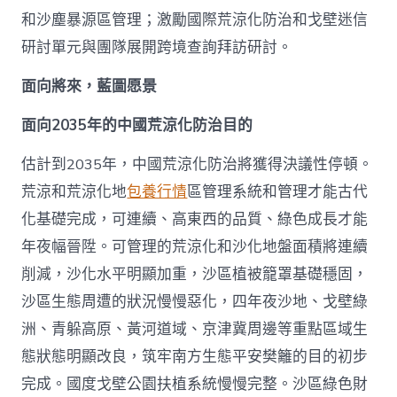
和沙塵暴源區管理；激勵國際荒涼化防治和戈壁迷信
研討單元與團隊展開跨境查詢拜訪研討。
面向將來，藍圖愿景
面向2035年的中國荒涼化防治目的
估計到2035年，中國荒涼化防治將獲得決議性停頓。
荒涼和荒涼化地
包養行情
區管理系統和管理才能古代
化基礎完成，可連續、高東西的品質、綠色成長才能
年夜幅晉陞。可管理的荒涼化和沙化地盤面積將連續
削減，沙化水平明顯加重，沙區植被籠罩基礎穩固，
沙區生態周遭的狀況慢慢惡化，四年夜沙地、戈壁綠
洲、青躲高原、黃河道域、京津冀周邊等重點區域生
態狀態明顯改良，筑牢南方生態平安樊籬的目的初步
完成。國度戈壁公園扶植系統慢慢完整。沙區綠色財