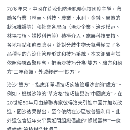
70多年來，中國在荒涼化防治範疇保持國度主導，激
勵各行業（林草、科技、農業、水利、金融、周遭的
狀況維護等）和社會各層面（治沙企業、治沙模范、
林場扶植、講授科普等）積極介入，施展科技支持、
各地特點和群眾聰明，針對分歧生物天氣帶樹立了多
品種型的荒涼化管理形式和技巧系統。本文測驗考試
依照傳統西醫理念，把治沙技巧分為“雙方、驗方和秘
方”三年夜類，外減輕建一“妙方”。
治沙“雙方”。指應用單項技巧疾速管理沙害的“處方”。
例如，機械沙障的“草方格”技巧被譽為“中國魔方”，在
20世紀50年月由蘇聯專家彼得洛夫引進中國并加以改
進，固沙後果傑出，至今依然在沙區被普遍利用。此
外還包含近年來平易近間組織倡議的“螞蟻叢林”“一億
棵梭梭”等植樹造林項目。