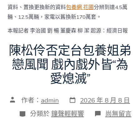
資料、置換更換新的資料
包養網 花圃
分辨到達4.5萬
輛、12.5萬輛，家電以舊換新170萬套。
本報記者 李治國 劉 暢 董慶森 柳 潔 起源：經濟日報
陳松伶否定台包養姐弟
戀風聞 戲內戲外皆“為
愛熄滅”
發
文
作者：
admin
2026 年 8 月 8 日
表
章
日
作
分
在
分類於
鐘聲輕輕響
尚無留言
期
者
類
〈陳
松
伶
否