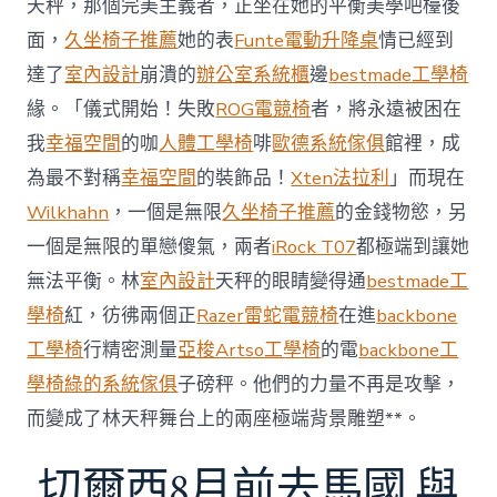
天秤，那個完美主義者，正坐在她的平衡美學吧檯後
內
設
面，
久坐椅子推薦
她的表
Funte電動升降桌
情已經到
計
達了
室內設計
崩潰的
辦公室系統櫃
邊
bestmade工學椅
過
往
緣。「儀式開始！失敗
ROG電競椅
者，將永遠被困在
半
我
幸福空間
的咖
人體工學椅
啡
歐德系統傢俱
館裡，成
年
總
為最不對稱
幸福空間
的裝飾品！
Xten法拉利
」而現在
買
Wilkhahn
，一個是無限
久坐椅子推薦
的金錢物慾，另
賣
額
一個是無限的單戀傻氣，兩者
iRock T07
都極端到讓她
近
無法平衡。林
室內設計
天秤的眼睛變得通
bestmade工
60
億
學椅
紅，彷彿兩個正
Razer雷蛇電競椅
在進
backbone
元〉
工學椅
行精密測量
亞梭Artso工學椅
的電
backbone工
中
學椅
綠的系統傢俱
子磅秤。他們的力量不再是攻擊，
而變成了林天秤舞台上的兩座極端背景雕塑**。
切爾西8月前去馬國 與