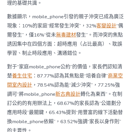
戰
理的基礎共識。
場”〉
中
數據顯示，mobile_phone引發的親子沖突已成為廣泛
現象：10%的家庭“經常發生沖突”，32%
客變設計
“偶
爾發生”，僅16%“從未
無毒建材
發生”。而沖突的焦點
誘因集中在四個方面：超時應用（占比最高）、耽誤
學習、制止時段應用、溝通錯位。
對于“家庭mobile_phone公約”的價值，家長們認知清
楚
養生住宅
：87.77%認為其焦點是“培養自律”
商業空
間室內設計
，78.54%認為能“減少沖突”，77.25%強
調可“將mobile_phone
新古典設計
轉化為東西”。在制
訂公約的有用辦法上，68.67%的家長認為“公道劃分
應用時段”最關鍵，65.43%提到“用豐富的線下活動替
換mobile_phone依賴”，63.52%強調“家長以身作則”
的主要性。