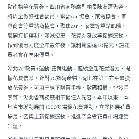
網〉
點產物等花費券。四川省商務廳副廳長陳友清先容，
中
將周全做好社會動員，聯動car 協會、家電協會、家
具商會等重點商協會，聚焦car 、家電等重點範疇，
展開打折讓利、滿減優惠、花費券發放等促銷運動，
做到優惠力度全年最年夜，讓利範圍達10億元，讓花
費者實在享用優惠。
湖北以“政策+運動”雙輪驅動，連續激起花費潛力、提
振花費信念。針對3C數碼產物，湖北在第三方平臺投
放花費券，可用于線下購置手機、數碼相機、智妙手
表等。湖北省商務廳相干擔任人先容，本年以來，本
地省市聯動展開4000多場促花費運動，立異拓展花費
場景、密集上新促銷運動，推進了全省花費市場連續
升溫。