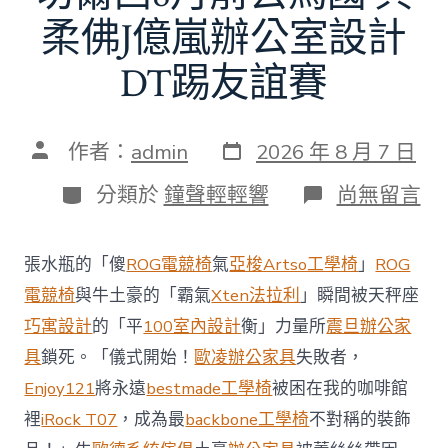
柔佛J億嵐辦公室設計
DT踢友誼賽
發
文
作者：
admin
2026 年 8 月 7 日
表
章
日
作
分
在
分類於
鐘聲輕輕響
尚無留言
期
者
類
〈切
爾
西
張水瓶的「傻
ROG電競椅
氣
亞梭Artso工學椅
」
ROG
8
月
電競椅
與牛土豪的「霸氣
Xten法拉利
」瞬間被天秤座
前
巧寓設計
的「平
100室內設計
衡」力量所
震旦辦公家
去
馬
具
鎖死。「儀式開始！
歐凌辦公家具
失敗者，
國
Enjoy121
將永遠
bestmade工學椅
被困在我的咖啡館
與
柔
裡
iRock T07
，成為最
backbone工學椅
不對稱的裝飾
佛