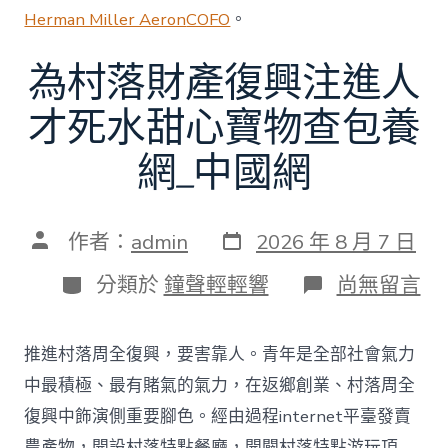
Herman Miller Aeron
COFO
。
為村落財產復興注進人
才死水甜心寶物查包養
網_中國網
發
文
作者：
admin
2026 年 8 月 7 日
表
章
日
作
分
在
分類於
鐘聲輕輕響
尚無留言
期
者
類
〈為
村
落
推進村落周全復興，要害靠人。青年是全部社會氣力
財
產
中最積極、最有賭氣的氣力，在返鄉創業、村落周全
復
復興中飾演側重要腳色。經由過程internet平臺發賣
興
注
農產物，開設村落特點餐廳，開闢村落特點游玩項