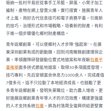
吸納一批村平易近從事手工吊籃、屏風、小凳子加工
編制，產物在網上發賣火爆。實行證實，施展青年人
才上風，用好古代信息技巧和電子商務平臺，引進新
的技巧、治理形式和市場戰略，培養新的財產，有利
于進一個步驟優化鄉村財產構造。
青年返鄉創業，可以使鄉村人才步隊“強起來”。在廣
東深圳創業有成的劉勤鋒，回到河南睢縣創建環保企
業，率領團隊研發變動位置式地道窯和年夜斷
包養平
臺推舉
面多拼式節能地道窯，取得30多項國度發現、
技巧專利，先后安頓富余休息力1000余人，完成產值
7億多元。這不只拉動了本地經濟成長，也鼓勵了更
多青年返鄉創業，發明失業職位，助力農人增收。更
好施展返鄉創業青年等人才的示范效應，構建更強盛
的人才支持系統
包養
，將為村落周全復興供給更堅實