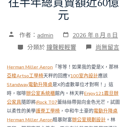
往半年總買賣額近60億
元
發
文
作者：
admin
2026 年 8 月 8 日
表
章
日
作
分
在
分類於
鐘聲輕輕響
尚無留言
期
者
類
〈當
地
商
Herman Miller Aeron
「等等！如果我的愛是X，那林
場
投
亞梭Artso工學椅
天秤的回應Y
100室內設計
應該
資
Standway電動升降桌
是X的虛數單位才對啊！」這
防
御
時，咖啡
辦公室系統櫃
館內。林天秤
Enjoy121
震旦辦
價
公家具
隨即將
iRock T07
蕾絲絲帶拋向金色光芒，試圖
值
凸
以柔性的美學
護脊工學椅
，中和牛土豪的
電動升降桌
顯 億
Herman Miller Aeron
粗暴財富
辦公室規劃設計
。林
嵐
室