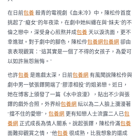
在日前
包養
殺青的電視劇《血未冷》中，陳松伶首度
挑起了“癡女”的年夜梁，在劇中她糾纏在與“妹夫”的不
倫之戀中，深受身心煎熬并成
包養
天以淚洗面，更不
幸進獄。對于劇中的腳色，陳松伶
包養網
包養網
卻由
衷表現觀賞：“這其實是一個了不得的女孩子，為愛可
以如許無怨無悔。”
也許
包養
是進戲太深，日前
包養網
有風聞說陳松伶與
劇中男一號張鐸開端了“膠漆相投”的姐弟戀。近日，
她在博客上頒發了一篇《水中浪漫》，貼出不少與張
鐸的戲外合照，外界紛
包養網
紜以為二人臉上瀰漫著
“擋不住的愛戀”，
包養網
更有知戀人士流露二人已
包
養網
正式成長為情人關系。說起張鐸，陳松伶滿
包養
面難抑觀賞之情，“他
包養
很成熟，比我想象的還成