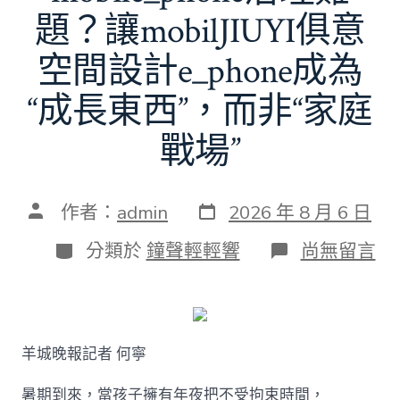
題？讓mobilJIUYI俱意
空間設計e_phone成為
“成長東西”，而非“家庭
戰場”
發
文
作者：
admin
2026 年 8 月 6 日
表
章
日
作
分
在
分類於
鐘聲輕輕響
尚無留言
期
者
類
〈若
何
破
解
暑
羊城晚報記者 何寧
期
mobile_ph
治
暑期到來，當孩子擁有年夜把不受拘束時間，