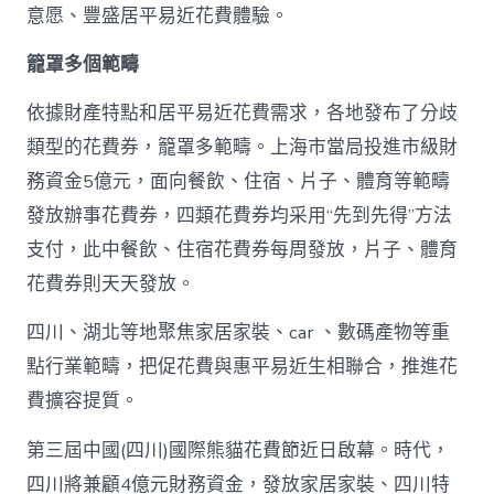
一
意愿、豐盛居平易近花費體驗。
輪
花
籠罩多個範疇
費
券
真
依據財產特點和居平易近花費需求，各地發布了分歧
金
類型的花費券，籠罩多範疇。上海市當局投進市級財
查
包
務資金5億元，面向餐飲、住宿、片子、體育等範疇
養
發放辦事花費券，四類花費券均采用“先到先得”方法
網
站
支付，此中餐飲、住宿花費券每周發放，片子、體育
白
花費券則天天發放。
銀
撲
滅
四川、湖北等地聚焦家居家裝、car 、數碼產物等重
花
點行業範疇，把促花費與惠平易近生相聯合，推進花
費
高
費擴容提質。
潮
_
第三屆中國(四川)國際熊貓花費節近日啟幕。時代，
中
四川將兼顧4億元財務資金，發放家居家裝、四川特
國