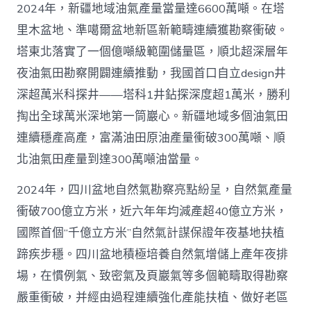
2024年，新疆地域油氣產量當量達6600萬噸。在塔
里木盆地、準噶爾盆地新區新範疇連續獲勘察衝破。
塔東北落實了一個億噸級範圍儲量區，順北超深層年
夜油氣田勘察開闢連續推動，我國首口自立design井
深超萬米科探井——塔科1井鉆探深度超1萬米，勝利
掏出全球萬米深地第一筒巖心。新疆地域多個油氣田
連續穩產高產，富滿油田原油產量衝破300萬噸、順
北油氣田產量到達300萬噸油當量。
2024年，四川盆地自然氣勘察亮點紛呈，自然氣產量
衝破700億立方米，近六年年均減產超40億立方米，
國際首個“千億立方米”自然氣計謀保證年夜基地扶植
蹄疾步穩。四川盆地積極培養自然氣增儲上產年夜排
場，在慣例氣、致密氣及頁巖氣等多個範疇取得勘察
嚴重衝破，并經由過程連續強化產能扶植、做好老區