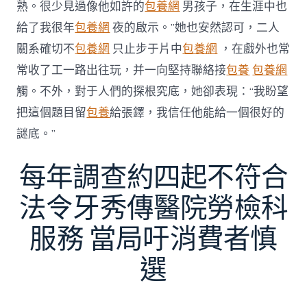
熟。很少見過像他如許的
包養網
男孩子，在生涯中也
給了我很年
包養網
夜的啟示。”她也安然認可，二人
關系確切不
包養網
只止步于片中
包養網
，在戲外也常
常收了工一路出往玩，并一向堅持聯絡接
包養
包養網
觸。不外，對于人們的探根究底，她卻表現：“我盼望
把這個題目留
包養
給張鐸，我信任他能給一個很好的
謎底。”
每年調查約四起不符合
法令牙秀傳醫院勞檢科
服務 當局吁消費者慎
選