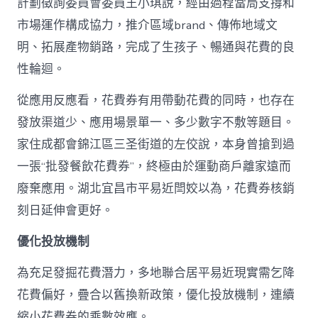
計劃徵詢委員會委員王小琪說，經由過程當局支撐和
市場運作構成協力，推介區域brand、傳佈地域文
明、拓展產物銷路，完成了生孩子、暢通與花費的良
性輪迴。
從應用反應看，花費券有用帶動花費的同時，也存在
發放渠道少、應用場景單一、多少數字不敷等題目。
家住成都會錦江區三圣街道的左佼說，本身曾搶到過
一張“批發餐飲花費券”，終極由於運動商戶離家遠而
廢棄應用。湖北宜昌市平易近閆姣以為，花費券核銷
刻日延伸會更好。
優化投放機制
為充足發掘花費潛力，多地聯合居平易近現實需乞降
花費偏好，疊合以舊換新政策，優化投放機制，連續
縮小花費券的乘數效應。