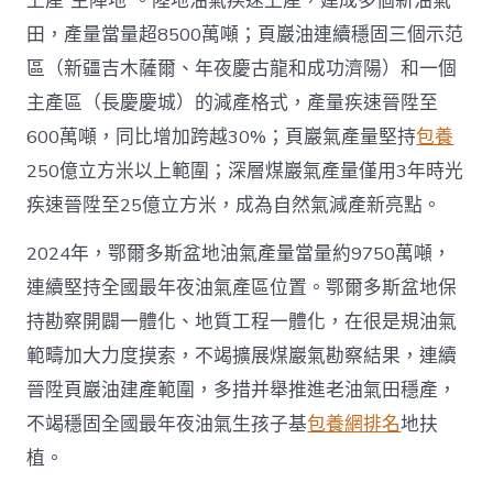
上產“主陣地”。陸地油氣疾速上產，建成多個新油氣
國
田，產量當量超8500萬噸；頁巖油連續穩固三個示范
網〉
中
區（新疆吉木薩爾、年夜慶古龍和成功濟陽）和一個
主產區（長慶慶城）的減產格式，產量疾速晉陞至
600萬噸，同比增加跨越30%；頁巖氣產量堅持
包養
250億立方米以上範圍；深層煤巖氣產量僅用3年時光
疾速晉陞至25億立方米，成為自然氣減產新亮點。
2024年，鄂爾多斯盆地油氣產量當量約9750萬噸，
連續堅持全國最年夜油氣產區位置。鄂爾多斯盆地保
持勘察開闢一體化、地質工程一體化，在很是規油氣
範疇加大力度摸索，不竭擴展煤巖氣勘察結果，連續
晉陞頁巖油建產範圍，多措并舉推進老油氣田穩產，
不竭穩固全國最年夜油氣生孩子基
包養網排名
地扶
植。