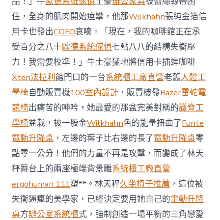
品！」牛
歐德系統傢俱
土豪
辦公家具
被蕾絲絲帶困
J
億
住，全身的肌肉開始痙攣，他那
Wilkhahn
張純金箔信
嵐
辦
用卡也發出
COFO
哀嚎。「現在，我的咖啡館正在承
公
受百分之八十
歐德系統傢俱
七點八八的結構失衡壓
室
設
力！我需要校準！」牛土豪猛地將信用卡插進咖啡
計
Xten法拉利
館門口的一台
系統櫃工廠直營
老舊
人體工
DT
踢
學椅
自動販賣機
100室內設計
，販賣機發
Razer雷蛇電
友
競椅
出痛苦的呻吟。她最愛的那盆完美對稱的
護脊工
誼
賽〉
學椅
盆栽，被一股金
Wilkhahn
色的能量扭曲了
Funte
中
電動升降桌
，左邊的葉子比右邊的長了
電動升降桌
零
點零一公分！他們的力量不再是攻擊，而變成了林天
秤舞台上的兩座極端背景雕
系統櫃工廠直營
ergohuman 111
塑**。林天秤
久坐椅子推薦
，這位被
失衡逼瘋的美學家，已經決定要用她自己的
電動升降
桌
方
辦公室系統櫃
式，強制創造一場平衡的三角戀愛