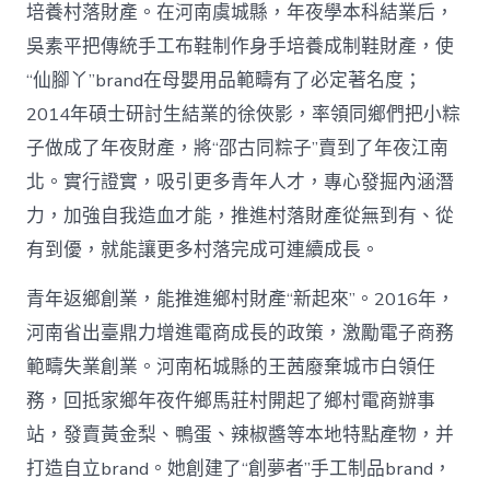
培養村落財產。在河南虞城縣，年夜學本科結業后，
吳素平把傳統手工布鞋制作身手培養成制鞋財產，使
“仙腳丫”brand在母嬰用品範疇有了必定著名度；
2014年碩士研討生結業的徐俠影，率領同鄉們把小粽
子做成了年夜財產，將“邵古同粽子”賣到了年夜江南
北。實行證實，吸引更多青年人才，專心發掘內涵潛
力，加強自我造血才能，推進村落財產從無到有、從
有到優，就能讓更多村落完成可連續成長。
青年返鄉創業，能推進鄉村財產“新起來”。2016年，
河南省出臺鼎力增進電商成長的政策，激勵電子商務
範疇失業創業。河南柘城縣的王茜廢棄城市白領任
務，回抵家鄉年夜仵鄉馬莊村開起了鄉村電商辦事
站，發賣黃金梨、鴨蛋、辣椒醬等本地特點產物，并
打造自立brand。她創建了“創夢者”手工制品brand，