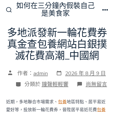
跳
如何在三分鐘內假裝自己
至
是美食家
搜
選
主
尋
單
切
要
多地派發新一輪花費券
換
內
開
關
真金查包養網站白銀撲
容
滅花費高潮_中國網
發
文
作者：
admin
2026 年 8 月 9 日
表
章
日
作
分
在
分類於
鐘聲輕輕響
尚無留言
期
者
類
〈多
地
派
近期，多地聯合市場需求、
包養
地區特點、居平易近
發
新
愛好等，投放新一輪花費券，晉陞居平易近花費
包養