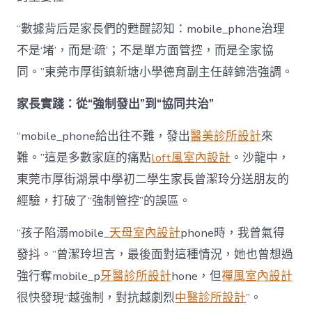
“數據背后是家長們的甦醒認知：mobile_phone治理
不是‘堵’，而是‘疏’；不是單方面管控，而是全家協
同。”東莞市厚街鎮新塘小學德育副主任薛錦浩強調。
家長實踐：從“強制發出”到“協同共治”
“mobile_phone給出往不難，發出
醫美診所設計
來
難。”這是多數家庭的痛點
loft風室內設計
。沙龍中，
東莞市厚街湖景中學初二學生家長曾潔玲分送朋友的
經驗，打破了“強制管控”的誤區。
“孩子陷溺mobile_
天母室內設計
phone時，我曾氣得
發抖。”曾潔玲坦言，最後面對這種情況，她也曾想過
強行奪mobile_p
牙醫診所設計
hone，但
禪風室內設計
很快發現“越強制，對抗越劇烈
中醫診所設計
”。