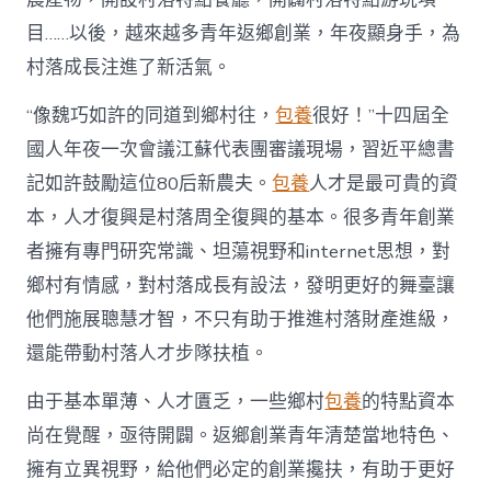
進
目……以後，越來越多青年返鄉創業，年夜顯身手，為
人
才
村落成長注進了新活氣。
死
水
“像魏巧如許的同道到鄉村往，
包養
很好！”十四屆全
甜
心
國人年夜一次會議江蘇代表團審議現場，習近平總書
寶
記如許鼓勵這位80后新農夫。
包養
人才是最可貴的資
物
查
本，人才復興是村落周全復興的基本。很多青年創業
包
者擁有專門研究常識、坦蕩視野和internet思想，對
養
網
鄉村有情感，對村落成長有設法，發明更好的舞臺讓
_
他們施展聰慧才智，不只有助于推進村落財產進級，
中
國
還能帶動村落人才步隊扶植。
網〉
中
由于基本單薄、人才匱乏，一些鄉村
包養
的特點資本
尚在覺醒，亟待開闢。返鄉創業青年清楚當地特色、
擁有立異視野，給他們必定的創業攙扶，有助于更好