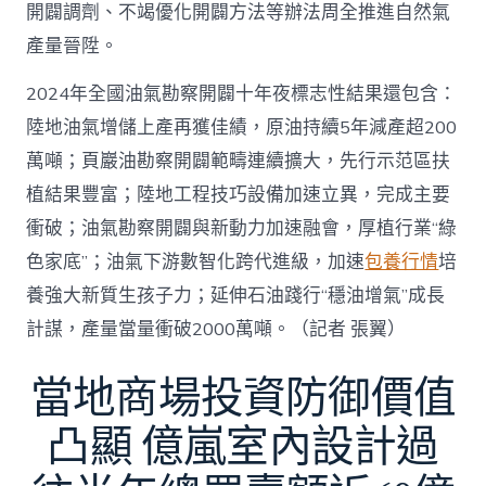
開闢調劑、不竭優化開闢方法等辦法周全推進自然氣
產量晉陞。
2024年全國油氣勘察開闢十年夜標志性結果還包含：
陸地油氣增儲上產再獲佳績，原油持續5年減產超200
萬噸；頁巖油勘察開闢範疇連續擴大，先行示范區扶
植結果豐富；陸地工程技巧設備加速立異，完成主要
衝破；油氣勘察開闢與新動力加速融會，厚植行業“綠
色家底”；油氣下游數智化跨代進級，加速
包養行情
培
養強大新質生孩子力；延伸石油踐行“穩油增氣”成長
計謀，產量當量衝破2000萬噸。（記者 張翼）
當地商場投資防御價值
凸顯 億嵐室內設計過