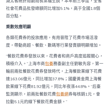
湖北省統計局副局長葉福生說，本年前三季度，全省
社會花費品批發總額同比增加5.1%，高于全國1.8個
百分點。
乘數效應明顯
各類花費券的投放應用，有用晉陞了花費市場活潑
度，帶動商超、餐飲、數碼等行業發賣額明顯增加。
“餐飲花費券發放以來，花費者和商戶高度追蹤關心，
積極介入。”上海市商
包養
務委副主任劉敏先容，第一
輪前兩批餐飲花費券發放時代，上海餐飲業線下花費
達163.06億元，同比增加37.8%；國慶黃金周上海餐
飲業線下花費81.92億元，同比年夜漲44.8%。“后臺
監測顯示，前兩批餐飲花費
包養網
券每核銷1元，會
拉動5.1元的線下餐飲花費金額。”