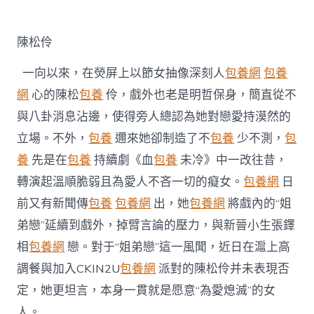
定
台
包
陳松伶
養
姐
一向以來，在熒屏上以節女抽像深刻人
包養網
包養
弟
戀
網
心的陳松
包養
伶，戲外也老是明哲保身，簡直從不
風
與八卦消息沾邊，使得旁人總認為她對戀愛持漠然的
聞
戲
立場。不外，
包養
邇來她卻制造了不
包養
少不測，
包
內
養
先是在
包養
持續劇《血
包養
未冷》中一改往昔，
戲
外
轉演起溫順脆弱且為愛人不吝一切的癡女。
包養網
日
皆
前又有新聞傳
包養
包養網
出，她
包養網
將戲內的“姐
“為
愛
弟戀”延續到戲外，掉臂言論的壓力，與新晉小生張鐸
熄
滅”〉
相
包養網
戀。對于“姐弟戀”這一風聞，近日在滬上高
中
調餐與加入CKIN2U
包養網
派對的陳松伶并未表現否
定，她更坦言，本身一貫就是愿意“為愛熄滅”的女
人。