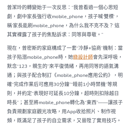
曾潔玲的轉變始于一次反思：“我曾看過一個心思短
劇，劇中家長強行收mobile_phone，孩子喊‘雙標’，
稱‘家長能刷mobile_phone，為什么我不克不及？’這
其實裸露了孩子的焦點訴求：同等與尊敬。”
現在，曾密斯的家庭構成了一套“冷靜+協商”機制：當
孩子陷溺mobile_phone時，她
綠設計師
會先深呼吸，
默念“123，親生的”來平復情緒，再用同等的語氣溝
通；與孩子配合制訂《mobile_phone應用公約》，明
確“完成作業后可應用30分鐘”“睡前1小時禁機”等規
則，并約定“表現好可延長10分鐘，超時則扣除越日
時長”；甚至將mobile_phone轉化為“東西”——讓孩子
負責規劃家庭觀光攻略，用App收拾照片、制作視
頻，既滿足了孩子的自立需求，又晉陞了實用技巧。