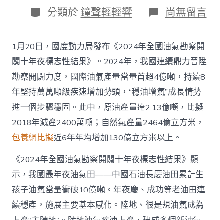
日
作
分
在
分類於
鐘聲輕輕響
尚無留言
期
者
類
〈往
年
國
1月20日，國度動力局發布《2024年全國油氣勘察開
際
油
闢十年夜標志性結果》。2024年，我國連續鼎力晉陞
氣
勘察開闢力度，國際油氣產量當量首超4億噸，持續8
查
包
年堅持萬萬噸級疾速增加勢頭，“穩油增氣”成長情勢
養
進一個步驟穩固。此中，原油產量達2.13億噸，比擬
app
產
2018年減產2400萬噸；自然氣產量2464億立方米，
量
包養網比擬
近6年年均增加130億立方米以上。
當
量
首
《2024年全國油氣勘察開闢十年夜標志性結果》顯
超
示，我國最年夜油氣田——中國石油長慶油田累計生
4
億
孩子油氣當量衝破10億噸。年夜慶、成功等老油田連
噸
續穩產，施展主要基本感化。陸地、很是規油氣成為
_
中