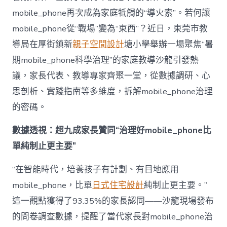
理
mobile_phone再次成為家庭牴觸的“導火索”。若何讓
難
題？
mobile_phone從“戰場”變為“東西”？近日，東莞市教
讓
導局在厚街鎮新
親子空間設計
塘小學舉辦一場聚焦“暑
mobilJIUYI
俱
期mobile_phone科學治理”的家庭教導沙龍引發熱
意
議，家長代表、教導專家齊聚一堂，從數據調研、心
空
間
思剖析、實踐指南等多維度，拆解mobile_phone治理
設
計
的密碼。
e_phone
成
數據透視：超九成家長贊同“治理好mobile_phone比
為
單純制止更主要”
“成
長
東
“在智能時代，培養孩子有計劃、有目地應用
西”，
mobile_phone，比單
日式住宅設計
純制止更主要。”
而
非
這一觀點獲得了93.35%的家長認同——沙龍現場發布
“家
的問卷調查數據，提醒了當代家長對mobile_phone治
庭