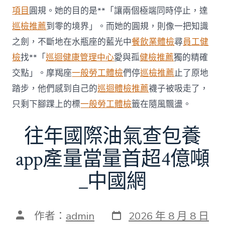
科
項目
圓規。她的目的是**「讓兩個極端同時停止，達
服
務
巡檢推薦
到零的境界」。而她的圓規，則像一把知識
當
之劍，不斷地在水瓶座的藍光中
餐飲業體檢
尋
員工健
局
吁
檢
找**「
巡迴健康管理中心
愛與孤
健檢推薦
獨的精確
消
交點」。摩羯座
一般勞工體檢
們停
巡檢推薦
止了原地
費
者
踏步，他們感到自己的
巡迴體檢推薦
襪子被吸走了，
慎
只剩下腳踝上的標
一般勞工體檢
籤在隨風飄盪。
選〉
中
往年國際油氣查包養
app產量當量首超4億噸
_中國網
發
文
作者：
admin
2026 年 8 月 8 日
表
章