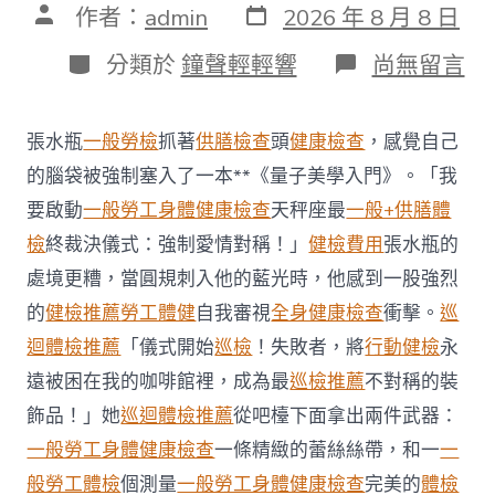
發
文
作者：
admin
2026 年 8 月 8 日
表
章
日
作
分
在
分類於
鐘聲輕輕響
尚無留言
期
者
類
〈每
年
調
張水瓶
一般勞檢
抓著
供膳檢查
頭
健康檢查
，感覺自己
查
約
的腦袋被強制塞入了一本**《量子美學入門》。「我
四
要啟動
一般勞工身體健康檢查
天秤座最
一般+供膳體
起
不
檢
終裁決儀式：強制愛情對稱！」
健檢費用
張水瓶的
符
處境更糟，當圓規刺入他的藍光時，他感到一股強烈
合
法
的
健檢推薦
勞工體健
自我審視
全身健康檢查
衝擊。
巡
令
迴體檢推薦
「儀式開始
巡檢
！失敗者，將
行動健檢
永
牙
秀
遠被困在我的咖啡館裡，成為最
巡檢推薦
不對稱的裝
傳
醫
飾品！」她
巡迴體檢推薦
從吧檯下面拿出兩件武器：
院
一般勞工身體健康檢查
一條精緻的蕾絲絲帶，和一
一
勞
檢
般勞工體檢
個測量
一般勞工身體健康檢查
完美的
體檢