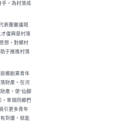
身手，為村落成
代表團審議現
人才復興是村落
t思想，對鄉村
有助于推進村落
。返鄉創業青年
村落財產。在河
財產，使“仙腳
俠影，率領同鄉們
吸引更多青年
從有到優，就能