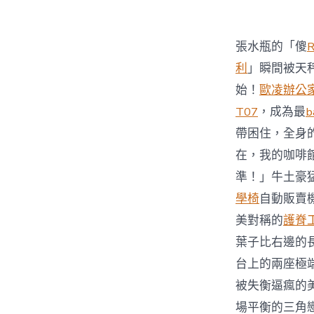
張水瓶的「傻
利
」瞬間被天
始！
歐凌辦公
T07
，成為最
b
帶困住，全身
在，我的咖啡
準！」牛土豪
學椅
自動販賣
美對稱的
護脊
葉子比右邊的
台上的兩座極
被失衡逼瘋的
場平衡的三角