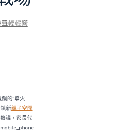
鐘聲輕輕響
牴觸的“導火
街鎮新
親子空間
引發熱議，家長代
le_phone