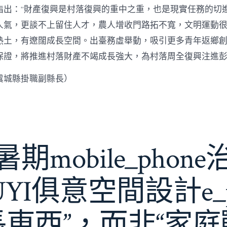
指出：“財產復興是村落復興的重中之重，也是現實任務的切
人氣，更談不上留住人才，農人增收門路拓不寬，文明運動很
熱土，有遼闊成長空間。出臺務虛舉動，吸引更多青年返鄉
保證，將推進村落財產不竭成長強大，為村落周全復興注進
虞城縣掛職副縣長）
期mobile_phon
JIUYI俱意空間設計e_
長東西”，而非“家庭