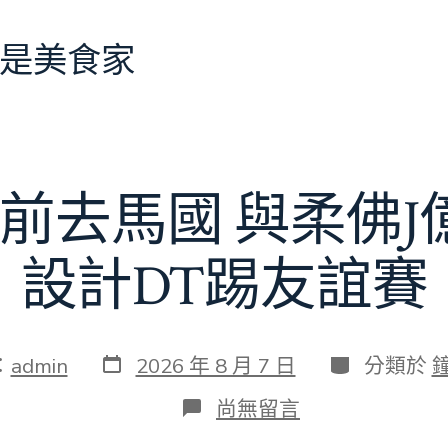
是美食家
前去馬國 與柔佛
設計DT踢友誼賽
發
分
：
admin
2026 年 8 月 7 日
分類於
表
類
日
在
尚無留言
期
〈切
爾