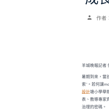
文
作者
章
作
者
羊城晚報記者 
暑期到來，當孩
索”。若何讓mo
設計
塘小學舉辦
表、教導專家齊
治理的密碼。