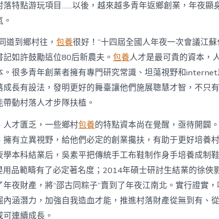
注
村落特點游玩項目……以後，越來越多青年返鄉創業，年夜顯
進
人
氣。
才
死
的同道到鄉村往，
包養
很好！”十四屆全國人年夜一次會議江蘇
水
書記如許鼓勵這位80后新農夫。
包養
人才是最可貴的資本，
甜
心
。很多青年創業者擁有專門研究常識、坦蕩視野和interne
寶
落成長有設法，發明更好的舞臺讓他們施展聰慧才智，不只
物
查
能帶動村落人才步隊扶植。
包
養
、人才匱乏，一些鄉村
包養
的特點資本尚在覺醒，亟待開闢
網
_
、擁有立異視野，給他們必定的創業攙扶，有助于更好培養
中
夜學本科結業后，吳素平把傳統手工布鞋制作身手培養成制鞋
國
網〉
在母嬰用品範疇有了必定著名度；2014年碩士研討生結業的徐
中
了年夜財產，將“邵古同粽子”賣到了年夜江南北。實行證實，
掘內涵潛力，加強自我造血才能，推進村落財產從無到有、
成可連續成長。