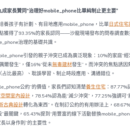
間
設
成家長贊同“治理好mobile_phone比單純制止更主要”
計
e_phone
養孩子有計劃、有目地應用mobile_phone，比單
日式住宅
成
為
點獲得了93.35%的家長認同——沙龍現場發布的問卷調查
“成
le_phone治理的基礎共識。
長
東
西”，
bile_phone引發的親子沖突已成為廣泛現象：10%的家庭“
而
“偶爾發生”，僅16%“從未
無毒建材
發生”。而沖突的焦點誘因
非
“家
（占比最高）、耽誤學習、制止時段應用、溝通錯位。
庭
戰
ile_phone公約”的價值，家長們認知清楚
養生住宅
：87.77
場”〉
中
業空間室內設計
，78.54%認為能“減少沖突”，77.25%強調可“
新古典設計
轉化為東西”。在制訂公約的有用辦法上，68.67
最關鍵，65.43%提到“用豐富的線下活動替換mobile_phon
“家長以身作則”的主要性。