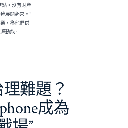
進點。沒有財產
難展開起來。”
創業，為他們供
彭湃動能。
e治理難題？
phone成為
戰場”