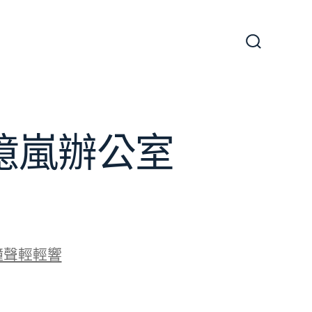
搜
尋
切
換
開
關
J億嵐辦公室
鐘聲輕輕響