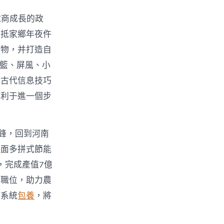
電商成長的政
回抵家鄉年夜仵
產物，并打造自
吊籃、屏風、小
好古代信息技巧
有利于進一個步
鋒，回到河南
舉
面多拼式節能
，完成產值7億
業職位，助力農
持系統
包養
，將