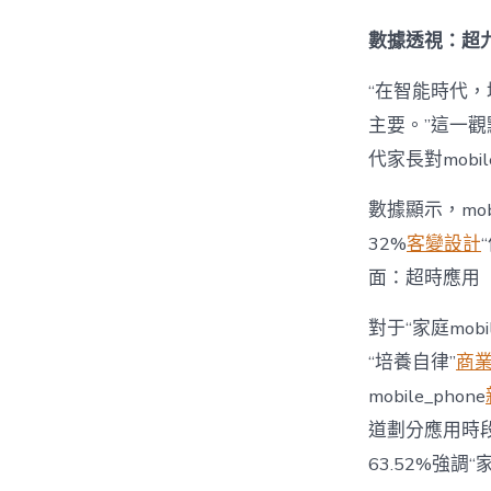
數據透視：超九
“在智能時代，培
主要。”這一觀
代家長對mobi
數據顯示，mo
32%
客變設計
面：超時應用
對于“家庭mob
“培養自律”
商
mobile_phone
道劃分應用時段”
63.52%強調