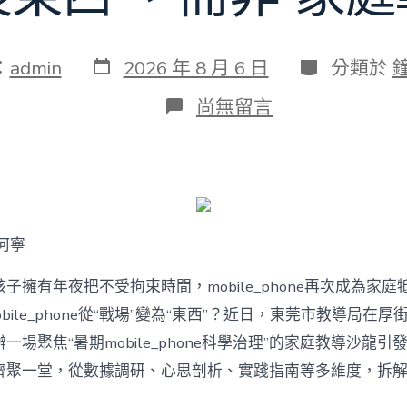
發
分
：
admin
2026 年 8 月 6 日
分類於
表
類
日
在
尚無留言
期
〈若
何
破
解
暑
期
mobile_phone
何寧
治
理
難
子擁有年夜把不受拘束時間，mobile_phone再次成為家庭
題？
bile_phone從“戰場”變為“東西”？近日，東莞市教導局在厚
讓
mobilJIUYI
一場聚焦“暑期mobile_phone科學治理”的家庭教導沙龍
俱
聚一堂，從數據調研、心思剖析、實踐指南等多維度，拆解mobi
意
空