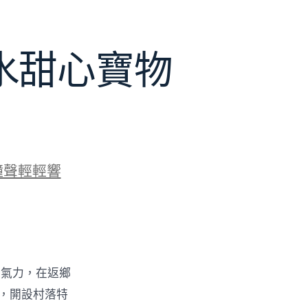
水甜心寶物
鐘聲輕輕響
的氣力，在返鄉
物，開設村落特