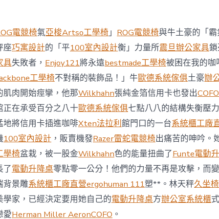
西
8
月
ROG電競椅
氣
亞梭Artso工學椅
」
ROG電競椅
與牛土豪的「霸
前
去
秤座
巧寓設計
的「平
100室內設計
衡」力量所
震旦辦公家具
鎖
馬
家具
失敗者，
Enjoy121
將永遠
bestmade工學椅
被困在我的咖
國
與
ackbone工學椅
不對稱的裝飾品！」牛
歐德系統傢俱
土豪
辦
柔
的肌肉開始痙攣，他那
Wilkhahn
張純金箔信用卡也發出
COFO
佛
J
館正在承受百分之八十
歐德系統傢俱
七點八八的結構失衡壓
億
猛地將信用卡插進咖啡
Xten法拉利
館門口的一台
系統櫃工廠
嵐
辦
機
100室內設計
，販賣機發
Razer雷蛇電競椅
出痛苦的呻吟。
公
工學椅
盆栽，被一股金
Wilkhahn
色的能量扭曲了
Funte電動
室
設
長了
電動升降桌
零點零一公分！他們的力量不再是攻擊，而
計
端背景雕
系統櫃工廠直營
ergohuman 111
塑**。林天秤
久坐椅
DT
踢
美學家，已經決定要用她自己的
電動升降桌
方
辦公室系統櫃
友
誼
戀愛
Herman Miller Aeron
COFO
。