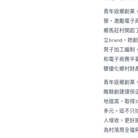
青年返鄉創業，
策，激勵電子
鄉馬莊村開起
立brand。
凳子加工編制
和電子商務平
驟優化鄉村財
青年返鄉創業
睢縣創建環保
地道窯，取得3
多元。這不只
人增收。更好
為村落周全復