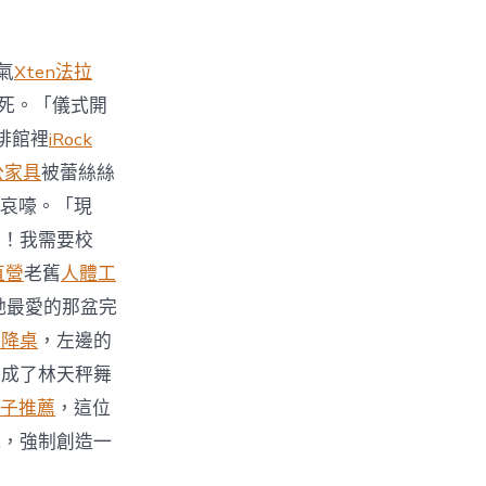
氣
Xten法拉
死。「儀式開
啡館裡
iRock
公家具
被蕾絲絲
哀嚎。「現
力！我需要校
直營
老舊
人體工
她最愛的那盆完
升降桌
，左邊的
變成了林天秤舞
子推薦
，這位
式，強制創造一