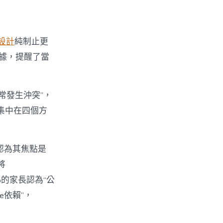
設計
純制止更
數據，提醒了當
經常發生沖突”，
集中在四個方
%認為其焦點是
將
%的家長認為“公
e依賴”，