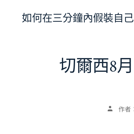
跳
至
如何在三分鐘內假裝自己
主
要
內
容
切爾西8月
文
作者
章
作
者