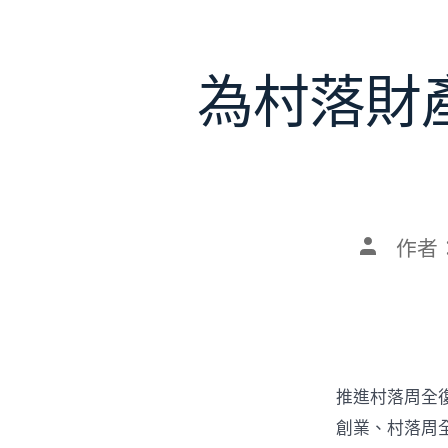
為村落財
文
作者
章
作
者
推進村落周全
創業、村落周全