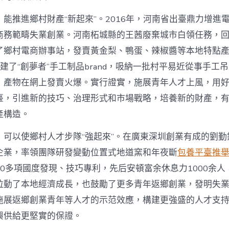
能推進鄉村財產“新起來”。2016年，河南省出臺鼎力增進
商務範疇失業創業。河南柘城縣的王茜廢棄城市白領任務，
了鄉村電商辦事站，發賣黃金梨、鴨蛋、辣椒醬等本地特點
她創建了“創夢者”手工制品brand，吸納一批村平易近從事手工
，產物在網上發賣火爆。實行證實，施展青年人才上風，用
臺，引進新的技巧、治理形式和市場戰略，培養新的財產，
產構造。
，可以使鄉村人才步隊“強起來”。在廣東深圳創業有成的劉勤
企業，率領團隊研發變動位置式地道窯和年夜斷
包養平臺推
0多項國度發現、技巧專利，先后安頓富余休息力1000余人
拉動了本地經濟成長，也鼓勵了更多青年返鄉創業，發明失
施展返鄉創業青年等人才的示范效應，構建更強盛的人才支
興供給更堅實的保證。