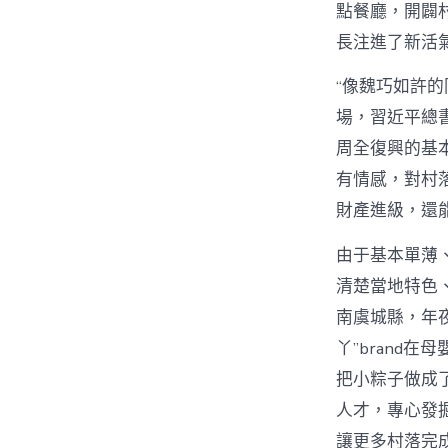
點餐廳，開闢
長注進了新活
“像魏巧如許
場，習近平總
周全復興的基本
有情感，對村
財產進級，還
由于基本單薄
清楚當地特色
南虞城縣，年
丫”brand
把小粽子做成
人才，專心發
讓更多村落完