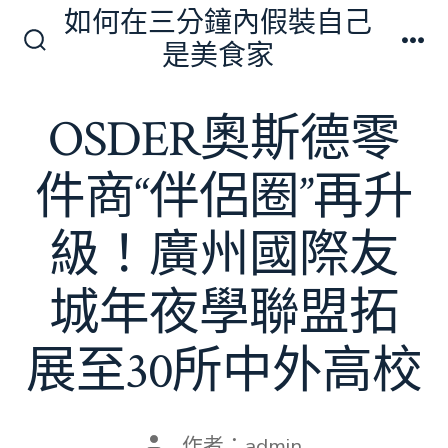
跳
如何在三分鐘內假裝自己
至
是美食家
搜
選
主
尋
單
切
要
OSDER奧斯德零
換
內
開
關
容
件商“伴侶圈”再升
級！廣州國際友
城年夜學聯盟拓
展至30所中外高校
文
作者：
admin