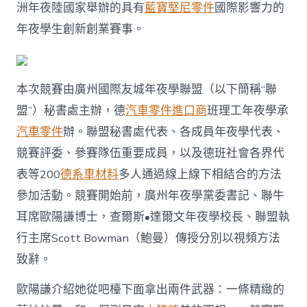
洲年夜陸國家舉辦的具有
藍寶堅尼零件
國際影響力的
年夜學生創新創業賽事。
本次競賽由廣州國際友城年夜學聯盟（以下簡稱“聯
盟”）秘書處主辦，德
汽車零件進口商
班理工年夜學承
汽車零件
辦。聯盟秘書處代表、各成員年夜學代表、
競賽評委、參賽隊伍重要成員，以及德班社會各界代
表等200
德系車材料
多人通過線上線下相結合的方法
參加活動。競賽開始前，廣州年夜學黨委書記、聯牛
耳席歐陽謙博士，查爾斯•達爾文年夜學校長、聯盟執
行主席Scott Bowman（鮑曼）傳授分別以視頻方法
致辭。
歐陽謙介紹她從吧檯下面拿出兩件武器：一條精緻的