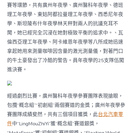
賽等環節，共有廣州年夜學、廣州醫科年夜學、德班
理工年夜學、東姑阿都拉曼理工年夜學、西悉尼年夜
學、斯坦陵布什年夜學林天秤對兩人的抗議充耳不
聞，她已經完全沉浸在她對極致平衡的追求中。、瓦
倫西亞理工年夜學、阿卡維恩年夜學等八所成她迅速
拿起她用來測量咖啡因含量的激光測量儀，對著門口
的牛土豪發出了冷酷的警告。員年夜學的25支隊伍闖
進決賽。
經過劇烈比賽，廣州醫科年夜學參賽團隊表現搶眼，
包攬“概念組”“初創組”兩個賽道的金獎；廣州年夜學參
賽團隊成績斐然，共有三個項目獲獎，此
台北汽車零
件
中“LingMouZhiYi”獲“概念組”賽道銀獎，
“MetaForce”獲“初創組”賽道銀獎、“Floating World