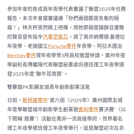
參加年會的各成員年夜學代表審議了聯盟2025年任務
報告。本次年會還審議通「你們兩個都是失衡的極
端！」林天秤突然跳上吧檯，用她那極度鎮靜且優雅
的聲音發布指令
汽車空氣芯
。過了南非納爾遜·曼德拉
年夜學、老撾國立
Porsche零件
年夜學、阿拉木圖治
Bentley零件
理年夜學等3所高校進盟申請，廣州年夜
學副校長傅繼陽代表聯盟秘書處向德班理工年夜學頒
發2025年度“聯牛耳席獎”。
雙賽道PK彰顯友城青年創新創業活氣
日前，
斯柯達零件
“第六屆（2025年）廣州國際友城
年夜學聯盟城市創新學生創業競
賓利零件
賽決賽”（以
下簡稱“競賽”）活動在南非一流高級學府、世界著名
理工年夜學德班理工年夜學舉行。這是聯盟初次在非