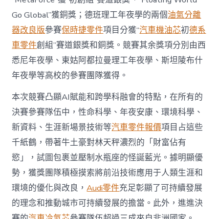
Go Global”獲銅獎；德班理工年夜學的兩個
油氣分離
器改良版
參賽
保時捷零件
項目分獲“
汽車機油芯
初
德系
車零件
創組”賽道銀獎和銅獎。競賽其余獎項分別由西
悉尼年夜學、東姑阿都拉曼理工年夜學、斯坦陵布什
年夜學等高校的參賽團隊獲得。
本次競賽凸顯AI賦能和跨學科融會的特點，在所有的
決賽參賽隊伍中，性命科學、年夜安康、環境科學、
新資料、生涯新場景技術等
汽車零件報價
項目占這些
千紙鶴，帶著牛土豪對林天秤濃烈的「財富佔有
慾」，試圖包裹並壓制水瓶座的怪誕藍光。據明顯優
勢，獲獎團隊積極摸索將前沿技術應用于人類生涯和
環境的優化與改良，
Audi零件
充足彰顯了可持續發展
的理念和推動城市可持續發展的擔當。此外，進進決
賽的
汽車冷氣芯
參賽隊伍超過三成來自非洲國家。