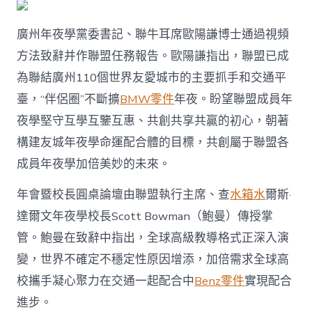
廣州年夜學黨委書記、聯牛耳席歐陽謙博士通過視頻
方法致辭并作聯盟任務報告。歐陽謙指出，聯盟已成
為聯結廣州110個世界友愛城市的主要抓手和交通平
臺，“伴侶圈”不斷擴
BMW零件
年夜。盼望聯盟成員年
夜學堅守互學互鑒互惠、共創共享共贏的初心，朝著
構建友城年夜學命運配合體的目標，共創屬于聯盟各
成員年夜學加倍美妙的未來。
年會暨校長圓桌論壇由聯盟執行主席、查
水箱水
爾斯·
達爾文年夜學校長Scott Bowman（鮑曼）傳授掌
管。鮑曼在致辭中指出，全球高級教導格式正深入演
變，世界不確定不穩定性原因增添，加倍需求全球高
校攜手凝心聚力在交通一起配合中
Benz零件
實現配合
進步。