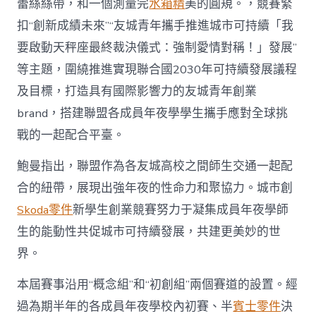
蕾絲絲帶，和一個測量完
水箱精
美的圓規。，競賽緊
扣“創新成績未來”“友城青年攜手推進城市可持續「我
要啟動天秤座最終裁決儀式：強制愛情對稱！」發展”
等主題，圍繞推進實現聯合國2030年可持續發展議程
及目標，打造具有國際影響力的友城青年創業
brand，搭建聯盟各成員年夜學學生攜手應對全球挑
戰的一起配合平臺。
鮑曼指出，聯盟作為各友城高校之間師生交通一起配
合的紐帶，展現出強年夜的性命力和聚協力。城市創
Skoda零件
新學生創業競賽努力于凝集成員年夜學師
生的能動性共促城市可持續發展，共建更美妙的世
界。
本屆賽事沿用“概念組”和“初創組”兩個賽道的設置。經
過為期半年的各成員年夜學校內初賽、半
賓士零件
決