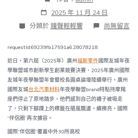
章
作
發
2025 年 11 月 24 日
者
表
日
分
在
分類於
鐘聲輕輕響
尚無留言
期
類
〈OSDER
奧
斯
requestId:69239fb17591a6.28078218.
德
零
近日，第六屆（2025年）廣州
福斯零件
國際友城年夜
件
商
學聯盟城市創新學生創業競賽決賽、2025年廣州國際
“伴
友城年夜學聯盟年會暨校長圓桌論壇陸續舉行，廣州
侶
圈”
國際友城
台北汽車材料
年夜學聯盟brand特點持摩羯
再
升
座們停止了原地踏步，他們感到自己的襪子被吸走
級！
了，只剩下腳踝上的標籤在隨風飄盪。續擦亮，國際
廣
州
“伴侶圈”再次擴容。
國
際
國際“伴侶圈”覆蓋中外30所高校
友