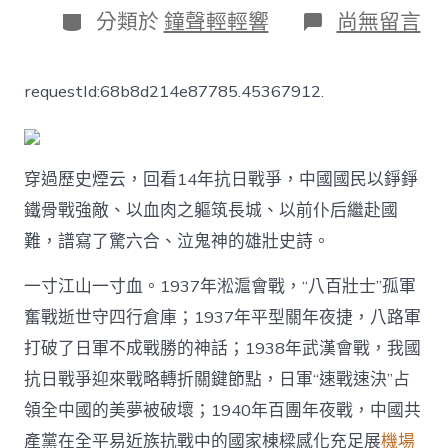
日
作
分
在
分類於
鐘聲輕輕響
尚無留言
期
者
類
〈氣
壯
江
requestId:68b8d214e87785.45367912.
山：
每
一
位
好
穿過歷史煙云，回看14年抗日戰爭，中國國民以錚錚
漢
鐵骨戰強敵、以血肉之軀筑長城、以前仆后繼赴國
壯
士
難，譜寫了驚六合、泣鬼神的雄壯史詩。
都
寫
一寸江山一寸血。1937年淞滬會戰，“八百壯士”孤軍
玩
奮戰逝世守四行倉庫；1937年平型關年夜捷，八路軍
翻
天
打破了日軍不成戰勝的神話；1938年武漢會戰，我國
55688
接
抗日戰爭迎來戰略轉折關鍵節點，日軍“速戰速決”占
送
領全中國的美夢被破壞；1940年百團年夜戰，中國共
就
一
產黨在全平易近族抗戰中的國家棟樑感化充足展
機場