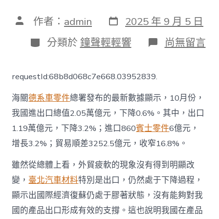
發
文
作者：
admin
2025 年 9 月 5 日
表
章
日
作
分
在
分類於
鐘聲輕輕響
尚無留言
期
者
類
〈外
貿
數
requestId:68b8d068c7e668.03952839.
據
釋
海關
德系車零件
總署發布的最新數據顯示，10月份，
放
經
我國進出口總值2.05萬億元，下降0.6%。其中，出口
OSDER
1.19萬億元，下降3.2%；進口860
賓士零件
6億元，
奧
斯
增長3.2%；貿易順差3252.5億元，收窄16.8%。
德
德
雖然從總體上看，外貿疲軟的現象沒有得到明顯改
系
車
變，
臺北汽車材料
特別是出口，仍然處于下降過程，
濟
顯示出國際經濟復蘇仍處于膠著狀態，沒有能夠對我
企
穩
國的產品出口形成有效的支撐。這也說明我國在產品
向