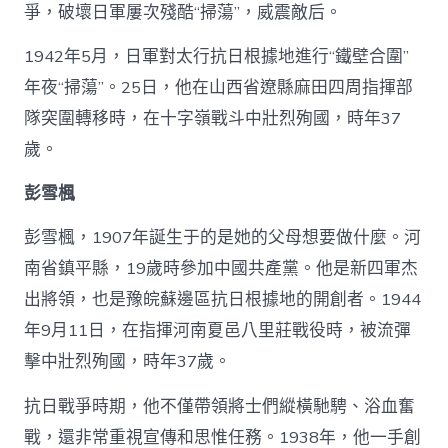
爭，破壞日軍屢次殘酷“掃蕩”，威震敵后。
1942年5月，日軍對太行抗日根據地進行“鐵壁合圍”
年夜“掃蕩”。25日，他在山西省遼縣麻田四周指揮部
隊突圍轉移時，在十字嶺戰斗中壯烈殉國，時年37
歲。
彭雪楓
彭雪楓，1907年誕生于的是她的父母想要做什麼。河
南省鎮平縣，19歲時參加中國共產黨。他是新四軍杰
出將領，也是豫皖蘇邊區抗日根據地的開創者。1944
年9月11日，在指揮河南夏邑八里莊戰役時，被流彈
擊中壯烈殉國，時年37歲。
抗日戰爭時期，他不僅帶領將士們縱橫馳騁、浴血奮
戰，還非常重視宣傳和思惟任務。1938年，他一手創