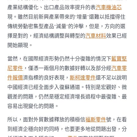
產業結構優化、出口產品效率提升的表
汽車機油芯
現。雖然目前新興產業帶來的“增量”還難以抵擋得住
傳統勞動密集型產品“減量”的沖擊，但是，方向的選
擇是對的，經濟結構調整與轉型的
汽車材料
效果已經
開始顯現。
當然，在國際經濟形勢仍然十分復雜的情況下
藍寶堅
尼零件
，僅憑一兩個月的數據好轉以及部分經
汽車零
件報價
濟指標的良好表現，
斯柯達零件
還不足以說明
中國經濟已經全面步入復蘇通道。特別是宏觀好、微
觀差的問題，仍然是穩定經濟增長過程中最復雜、最
容易出現變化的問題。
所以，面對外貿數據釋放的積極信
福斯零件
號，在看
到經濟企穩向好的同時，也要更多地從問題出發，分