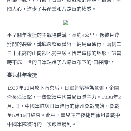
防御作戰。它打破了日軍不成戰勝的神話，振奮了全
國人心，進步了共產黨和八路軍的權威。
平型關年夜捷的主戰場喬溝，長約4公里，像被巨斧
劈開的裂縫，溝底最窄處僅容一輛馬車通行，兩側二
三十米高的山崗卻地勢平緩。恰是這樣的地形，讓當
時不成一世的日軍鉆進了八路軍布下的“口袋陣”。
臺兒莊年夜捷
1937年12月攻下南京后，日軍氣焰極為囂張，企圖
沿長江追擊，一舉擊潰中國當局軍隊主力。1938年2
月3日，中國軍隊與日軍進行的徐州會戰開始，會戰
至5月19日結束。此中，臺兒莊年夜捷是徐州會戰中
中國軍隊獲得的一次嚴重勝利。