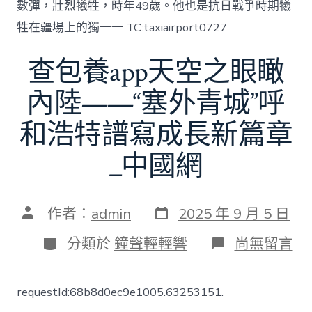
數彈，壯烈犧牲，時年49歲。他也是抗日戰爭時期犧
牲在疆場上的獨一一 TC:taxiairport0727
查包養app天空之眼瞰
內陸——“塞外青城”呼
和浩特譜寫成長新篇章
_中國網
發
文
作者：
admin
2025 年 9 月 5 日
表
章
日
作
分
在
分類於
鐘聲輕輕響
尚無留言
期
者
類
〈查
包
養
requestId:68b8d0ec9e1005.63253151.
app