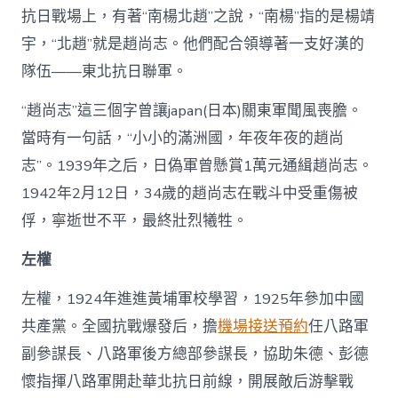
抗日戰場上，有著“南楊北趙”之說，“南楊”指的是楊靖
宇，“北趙”就是趙尚志。他們配合領導著一支好漢的
隊伍——東北抗日聯軍。
“趙尚志”這三個字曾讓japan(日本)關東軍聞風喪膽。
當時有一句話，“小小的滿洲國，年夜年夜的趙尚
志”。1939年之后，日偽軍曾懸賞1萬元通緝趙尚志。
1942年2月12日，34歲的趙尚志在戰斗中受重傷被
俘，寧逝世不平，最終壯烈犧牲。
左權
左權，1924年進進黃埔軍校學習，1925年參加中國
共產黨。全國抗戰爆發后，擔
機場接送預約
任八路軍
副參謀長、八路軍後方總部參謀長，協助朱德、彭德
懷指揮八路軍開赴華北抗日前線，開展敵后游擊戰