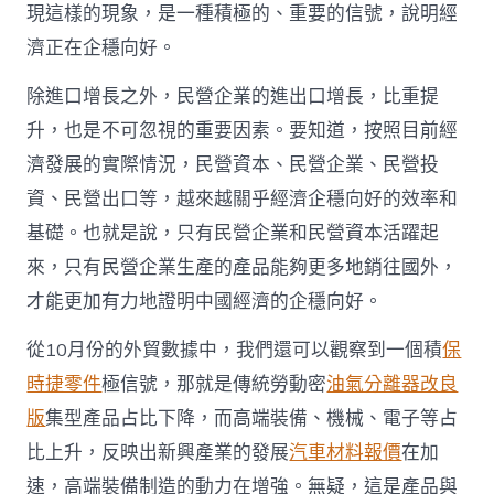
現這樣的現象，是一種積極的、重要的信號，說明經
濟正在企穩向好。
除進口增長之外，民營企業的進出口增長，比重提
升，也是不可忽視的重要因素。要知道，按照目前經
濟發展的實際情況，民營資本、民營企業、民營投
資、民營出口等，越來越關乎經濟企穩向好的效率和
基礎。也就是說，只有民營企業和民營資本活躍起
來，只有民營企業生產的產品能夠更多地銷往國外，
才能更加有力地證明中國經濟的企穩向好。
從10月份的外貿數據中，我們還可以觀察到一個積
保
時捷零件
極信號，那就是傳統勞動密
油氣分離器改良
版
集型產品占比下降，而高端裝備、機械、電子等占
比上升，反映出新興產業的發展
汽車材料報價
在加
速，高端裝備制造的動力在增強。無疑，這是產品與