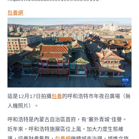
app
天
包養網
空
之
眼
瞰
內
陸
——
“塞
外
青
城”
呼
和
浩
這是12月17日拍攝
包養
的呼和浩特市年夜召廣場（無
特
人機照片）。
譜
寫
成
呼和浩特是內蒙古自治區首府，有“塞外青城”佳譽。
長
近年來，呼和浩特施展區位上風，加大力度生態維
新
篇
護，培養財產集群，
包養網
做精城市治理，增進文旅