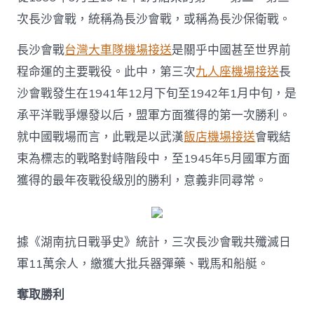
次長沙會戰，統稱為長沙會戰，或稱為長沙保衛戰。
長沙會戰
台灣大車隊機場接送
是關乎中國甚至世界前
程命運的主要戰役。此中，第三次
九人座機場接送
長
沙會戰發生在1941年12月下旬至1942年1月中旬，是
承平洋戰爭爆發以后，盟軍方面獲得的第一次勝利。
就中國戰場而言，此戰是以武漢
飯店機場接送
會戰結
束為標志的戰略對峙階段中，至1945年5月國軍方面
獲得的最年夜戰役級別的勝利，意義非同尋常。
據《湖南抗日戰爭史》統計，三次長沙會戰共殲滅日
軍11萬余人，繳獲大批兵器彈藥、戰馬和船艇。
奪取勝利