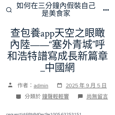
跳
如何在三分鐘內假裝自己
至
是美食家
搜
選
主
尋
單
切
要
查包養app天空之眼瞰
換
內
開
關
內陸——“塞外青城”呼
容
和浩特譜寫成長新篇章
_中國網
發
文
作者：
admin
2025 年 9 月 5 日
表
章
日
作
分
在
分類於
鐘聲輕輕響
尚無留言
期
者
類
〈查
包
養
requestId:68b8d0ec9e1005.63253151.