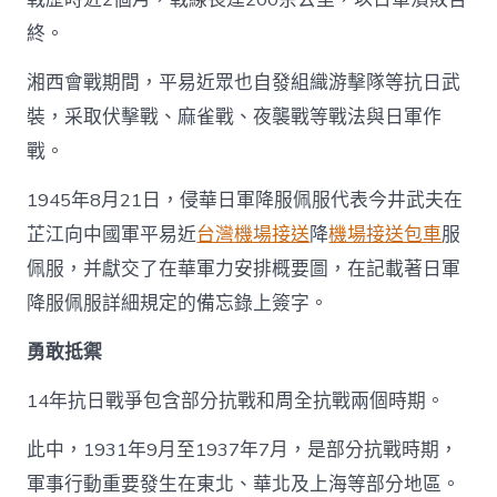
終。
湘西會戰期間，平易近眾也自發組織游擊隊等抗日武
裝，采取伏擊戰、麻雀戰、夜襲戰等戰法與日軍作
戰。
1945年8月21日，侵華日軍降服佩服代表今井武夫在
芷江向中國軍平易近
台灣機場接送
降
機場接送包車
服
佩服，并獻交了在華軍力安排概要圖，在記載著日軍
降服佩服詳細規定的備忘錄上簽字。
勇敢抵禦
14年抗日戰爭包含部分抗戰和周全抗戰兩個時期。
此中，1931年9月至1937年7月，是部分抗戰時期，
軍事行動重要發生在東北、華北及上海等部分地區。