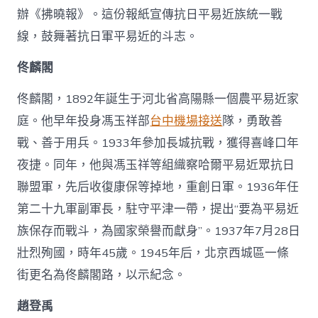
辦《拂曉報》。這份報紙宣傳抗日平易近族統一戰
線，鼓舞著抗日軍平易近的斗志。
佟麟閣
佟麟閣，1892年誕生于河北省高陽縣一個農平易近家
庭。他早年投身馮玉祥部
台中機場接送
隊，勇敢善
戰、善于用兵。1933年參加長城抗戰，獲得喜峰口年
夜捷。同年，他與馮玉祥等組織察哈爾平易近眾抗日
聯盟軍，先后收復康保等掉地，重創日軍。1936年任
第二十九軍副軍長，駐守平津一帶，提出“要為平易近
族保存而戰斗，為國家榮譽而獻身”。1937年7月28日
壯烈殉國，時年45歲。1945年后，北京西城區一條
街更名為佟麟閣路，以示紀念。
趙登禹