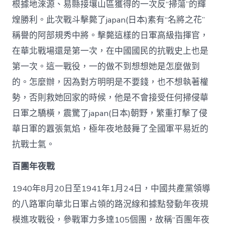
根據地淶源、易縣接壤山區獲得的一次反“掃蕩”的輝
煌勝利。此次戰斗擊斃了japan(日本)素有“名將之花”
稱譽的阿部規秀中將。擊斃這樣的日軍高級指揮官，
在華北戰場還是第一次，在中國國民的抗戰史上也是
第一次。這一戰役，一的做不到想想她是怎麼做到
的。怎麼辦，因為對方明明是不要錢，也不想執著權
勢，否則救她回家的時候，他是不會接受任何掃侵華
日軍之驕橫，震驚了japan(日本)朝野，繁重打擊了侵
華日軍的囂張氣焰，極年夜地鼓舞了全國軍平易近的
抗戰士氣。
百團年夜戰
1940年8月20日至1941年1月24日，中國共產黨領導
的八路軍向華北日軍占領的路況線和據點發動年夜規
模進攻戰役，參戰軍力多達105個團，故稱“百團年夜