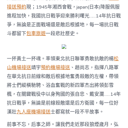
段
接送預約
現；1945年湘西會戰，japan(日本)降服佩服
不
平
進程加快，我國抗日戰爭迎來勝利曙光……14年抗日戰
故
爭，無論是正面戰場還是敵后根據地，每一場抗日戰
事〉
中
斗都留下
包車旅遊
一段悲壯歷史。
一抔黃土一抔魂。率領東北抗日聯軍勇敢抗敵的楊
松
山機場接送
靖宇
預約機場接送
、趙尚志，指揮八路軍
在華北抗日前線和敵后根據地奮勇殺敵的左權，帶領
將士們縱橫馳騁、浴血奮戰的新四軍杰出將領彭雪
楓，在關鍵戰役中以身殉國的張自忠、戴安瀾……14年
抗日戰爭，無論是前線殺敵還是后方衛國，每一位好
漢壯
九人座機場接送
士都寫就一段不平故事。
前事不忘，后事之師。讓我們走近那段狼煙歲月，弘