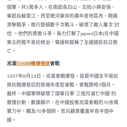
個軍，共3萬多人，在南起長白山、北抵小興安嶺、
東起烏蘇里江、西至遼河東岸的廣年夜地區內，開展
游擊戰爭，進行鉅細數千次戰斗，破壞了敵人屢次“討
伐”。他們的勇敢斗爭，無力打擊了japan(日本)在中國
東北的殖平易近統治，聲援和鼓舞了全國國民抗日救
亡。
淞滬
55688機場接送
會戰
1937年8月13日，淞滬會戰爆發。這是中國全平易近
族抗戰爆發后的首場年夜型會戰。會戰歷時3個月。
最終，中國軍隊破壞了侵華日軍“三個月滅亡中國”的
傲慢計劃。數據顯示，在中國投進淞滬會戰的70余萬
軍力中，觸及70多個師，官兵籍貫覆蓋年夜半個中
國。