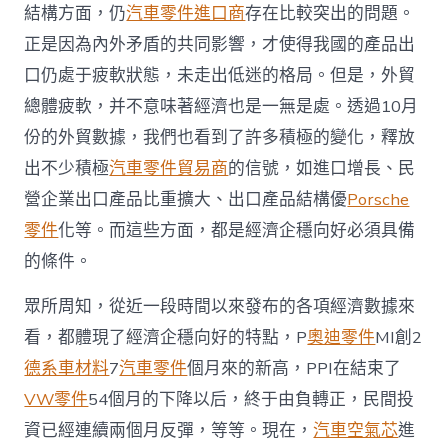
結構方面，仍
汽車零件進口商
存在比較突出的問題。
好
信
正是因為內外矛盾的共同影響，才使得我國的產品出
號
_
口仍處于疲軟狀態，未走出低迷的格局。但是，外貿
中
總體疲軟，并不意味著經濟也是一無是處。透過10月
國
發
份的外貿數據，我們也看到了許多積極的變化，釋放
展
出不少積極
汽車零件貿易商
的信號，如進口增長、民
門
戶
營企業出口產品比重擴大、出口產品結構優
Porsche
網
零件
化等。而這些方面，都是經濟企穩向好必須具備
－
國
的條件。
家
發
眾所周知，從近一段時間以來發布的各項經濟數據來
展
門
看，都體現了經濟企穩向好的特點，P
奧迪零件
MI創2
戶〉
德系車材料
7
汽車零件
個月來的新高，PPI在結束了
中
VW零件
54個月的下降以后，終于由負轉正，民間投
資已經連續兩個月反彈，等等。現在，
汽車空氣芯
進