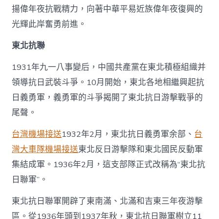
揚偉年夜抗戰精力，向著中華平易近族偉年夜復興的
光輝此岸奮勇前進。
東北抗聯
1931年九一八事變后，中國共產黨在東北積極組織并
領導抗日武裝斗爭。10月開始，東北各地相繼興起抗
日義勇軍，義勇軍的斗爭揭開了東北抗日游擊戰爭的
尾聲。
台灣機場接送
1932年2月，東北抗日義勇軍余部、
台
灣大車隊機場接送
東北反日游擊隊和東北國民反動軍
集結成軍。1936年2月，這支部隊正式改稱為“東北抗
日聯軍”。
東北抗日聯軍開辟了東南滿、北滿和吉東三年夜游擊
區。從1936年頭到1937年秋，東北抗日聯軍樹立11