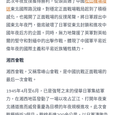
此次年夜反撲獲得勝利，從頭買通了中國
松山機場接
送
東北國際路況線，對穩定正面戰場戰局起到了積極
感化，也揭開了正面戰場的反撲尾聲，將日軍趕出中
國東北年夜門，徹底破壞了日軍從東北封鎖和進攻中
國年夜后方的企圖。同時，無力地聲援了英軍對英帕
爾的堅守和對緬中的出擊作戰，體現了中國軍平易近
偉年夜的國際主義和平易近族犧牲精力。
湘西會戰
湘西會戰，又稱雪峰山會戰，是中國抗戰正面戰場的
最后一次會戰。
1945年4月至6月，已是強弩之末的侵華日軍集結軍
力，在湘西地區發動了一場以攻占芷江、打開年夜東
北通道進而威脅重慶為目標的年夜規模進攻。此次會
戰歷時近2個月，戰線長達200余公里，以日軍潰敗告