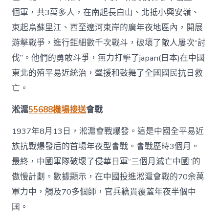
個軍，共3萬多人，在南起長白山、北抵小興安嶺、
東起烏蘇里江、西至遼河東岸的廣年夜地區內，開展
游擊戰爭，進行鉅細數千次戰斗，破壞了敵人屢次“討
伐”。他們的勇敢斗爭，無力打擊了japan(日本)在中國
東北的殖平易近統治，聲援和鼓舞了全國國民抗日救
亡。
淞滬
55688機場接送
會戰
1937年8月13日，淞滬會戰爆發。這是中國全平易近
族抗戰爆發后的首場年夜型會戰。會戰歷時3個月。
最終，中國軍隊破壞了侵華日軍“三個月滅亡中國”的
傲慢計劃。數據顯示，在中國投進淞滬會戰的70余萬
軍力中，觸及70多個師，官兵籍貫覆蓋年夜半個中
國。