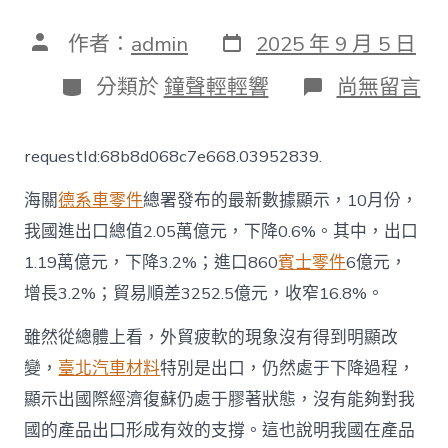
發
文
作者：
admin
2025 年 9 月 5 日
表
章
日
作
分
在
分類於
鐘聲輕輕響
尚無留言
期
者
類
〈外
貿
數
requestId:68b8d068c7e668.03952839.
據
釋
海關
德系車零件
總署發布的最新數據顯示，10月份，
放
經
我國進出口總值2.05萬億元，下降0.6%。其中，出口
OSDER
1.19萬億元，下降3.2%；進口860
賓士零件
6億元，
奧
斯
增長3.2%；貿易順差3252.5億元，收窄16.8%。
德
德
雖然從總體上看，外貿疲軟的現象沒有得到明顯改
系
車
變，
臺北汽車材料
特別是出口，仍然處于下降過程，
濟
顯示出國際經濟復蘇仍處于膠著狀態，沒有能夠對我
企
穩
國的產品出口形成有效的支撐。這也說明我國在產品
向