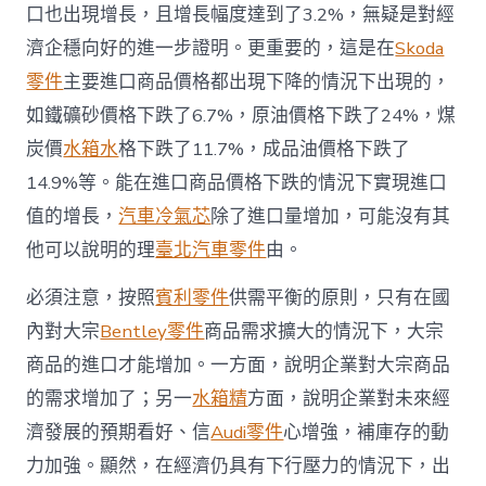
口也出現增長，且增長幅度達到了3.2%，無疑是對經
濟企穩向好的進一步證明。更重要的，這是在
Skoda
零件
主要進口商品價格都出現下降的情況下出現的，
如鐵礦砂價格下跌了6.7%，原油價格下跌了24%，煤
炭價
水箱水
格下跌了11.7%，成品油價格下跌了
14.9%等。能在進口商品價格下跌的情況下實現進口
值的增長，
汽車冷氣芯
除了進口量增加，可能沒有其
他可以說明的理
臺北汽車零件
由。
必須注意，按照
賓利零件
供需平衡的原則，只有在國
內對大宗
Bentley零件
商品需求擴大的情況下，大宗
商品的進口才能增加。一方面，說明企業對大宗商品
的需求增加了；另一
水箱精
方面，說明企業對未來經
濟發展的預期看好、信
Audi零件
心增強，補庫存的動
力加強。顯然，在經濟仍具有下行壓力的情況下，出