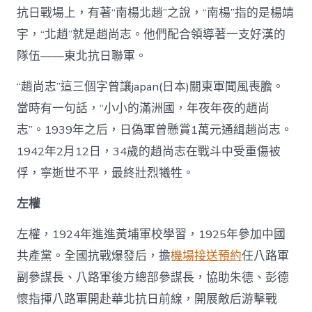
抗日戰場上，有著“南楊北趙”之說，“南楊”指的是楊靖
宇，“北趙”就是趙尚志。他們配合領導著一支好漢的
隊伍——東北抗日聯軍。
“趙尚志”這三個字曾讓japan(日本)關東軍聞風喪膽。
當時有一句話，“小小的滿洲國，年夜年夜的趙尚
志”。1939年之后，日偽軍曾懸賞1萬元通緝趙尚志。
1942年2月12日，34歲的趙尚志在戰斗中受重傷被
俘，寧逝世不平，最終壯烈犧牲。
左權
左權，1924年進進黃埔軍校學習，1925年參加中國
共產黨。全國抗戰爆發后，擔
機場接送預約
任八路軍
副參謀長、八路軍後方總部參謀長，協助朱德、彭德
懷指揮八路軍開赴華北抗日前線，開展敵后游擊戰