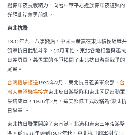
揚偉年夜抗戰精力，向著中華平易近族偉年夜復興的
光輝此岸奮勇前進。
東北抗聯
1931年九一八事變后，中國共產黨在東北積極組織并
領導抗日武裝斗爭。10月開始，東北各地相繼興起抗
日義勇軍，義勇軍的斗爭揭開了東北抗日游擊戰爭的
尾聲。
台灣機場接送
1932年2月，東北抗日義勇軍余部、
台
灣大車隊機場接送
東北反日游擊隊和東北國民反動軍
集結成軍。1936年2月，這支部隊正式改稱為“東北抗
日聯軍”。
東北抗日聯軍開辟了東南滿、北滿和吉東三年夜游擊
區。從1936年頭到1937年秋，東北抗日聯軍樹立11