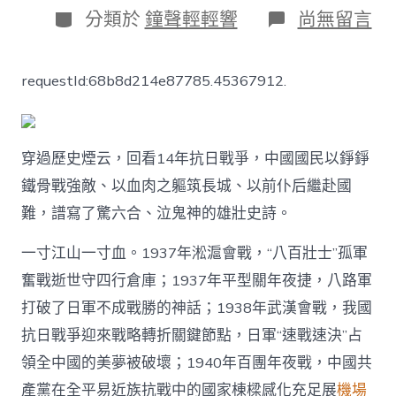
日
作
分
在
分類於
鐘聲輕輕響
尚無留言
期
者
類
〈氣
壯
江
requestId:68b8d214e87785.45367912.
山：
每
一
位
好
穿過歷史煙云，回看14年抗日戰爭，中國國民以錚錚
漢
鐵骨戰強敵、以血肉之軀筑長城、以前仆后繼赴國
壯
士
難，譜寫了驚六合、泣鬼神的雄壯史詩。
都
寫
一寸江山一寸血。1937年淞滬會戰，“八百壯士”孤軍
玩
奮戰逝世守四行倉庫；1937年平型關年夜捷，八路軍
翻
天
打破了日軍不成戰勝的神話；1938年武漢會戰，我國
55688
接
抗日戰爭迎來戰略轉折關鍵節點，日軍“速戰速決”占
送
領全中國的美夢被破壞；1940年百團年夜戰，中國共
就
一
產黨在全平易近族抗戰中的國家棟樑感化充足展
機場