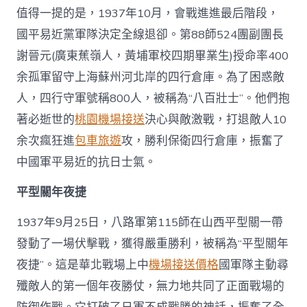
值得一提的是，1937年10月，會戰進進最后階段，
國平易近黨軍隊決定全線退卻。第88師524團副團長
謝晉元(廣東蕉嶺人，黃埔軍校四期畢業生)授命率400
余孤軍留守上海蘇州河北岸的四行倉庫。為了困惑敵
人，四行守軍號稱800人，被稱為“八百壯士”。他們抱
著必逝世的
桃園機場接送
決心與敵激戰，打退敵人10
余次瘋狂進
包車旅遊
攻，勝利保衛四行倉庫，振奮了
中國軍平易近的抗日士氣。
平型關年夜捷
1937年9月25日，八路軍第115師在山西平型關一帶
發動了一場伏擊戰，獲得嚴重勝利，被稱為“平型關年
夜捷”。這是華北戰場上中
機場接送價格
國軍隊主動尋
殲敵人的第一個年夜勝仗，無力地共同了正面戰場的