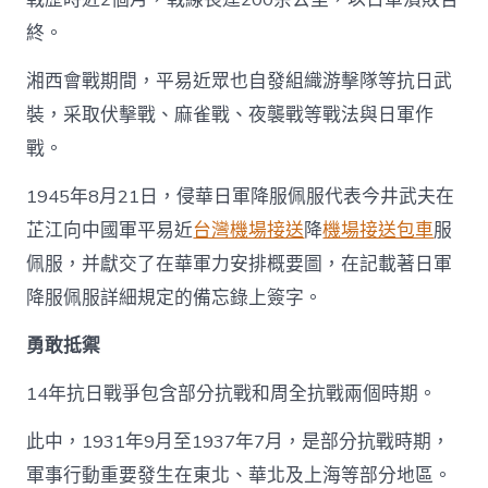
終。
湘西會戰期間，平易近眾也自發組織游擊隊等抗日武
裝，采取伏擊戰、麻雀戰、夜襲戰等戰法與日軍作
戰。
1945年8月21日，侵華日軍降服佩服代表今井武夫在
芷江向中國軍平易近
台灣機場接送
降
機場接送包車
服
佩服，并獻交了在華軍力安排概要圖，在記載著日軍
降服佩服詳細規定的備忘錄上簽字。
勇敢抵禦
14年抗日戰爭包含部分抗戰和周全抗戰兩個時期。
此中，1931年9月至1937年7月，是部分抗戰時期，
軍事行動重要發生在東北、華北及上海等部分地區。