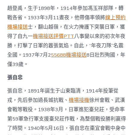
趙登禹，生于1898年，1914年參加馮玉祥部隊，轉
戰各省。1933年3月11晝夜，他帶傷率領將
線上預約
機場接送
士，翻山越嶺，在火力掩護下突襲日軍，獲
得了自九一
機場接送評價PTT
八事變以來的初次年夜
勝，打擊了日軍的囂張氣焰。自此，“年夜刀隊”名震
全國。1937年7月2
55688機場接送
8日壯烈殉國，年
僅39歲。
張自忠
張自忠，1891年誕生于山東臨清，1914年投筆從
戎，先后參加過長城抗戰、
機場接機
徐州會戰、武漢
會戰等戰役。1938年3月，日軍進犯臺兒莊，受命率
第59軍急行軍支援臺兒莊作戰，為整個戰役勝利贏得
了時間。1940年5月16日，張自忠在棗宜會戰中身中