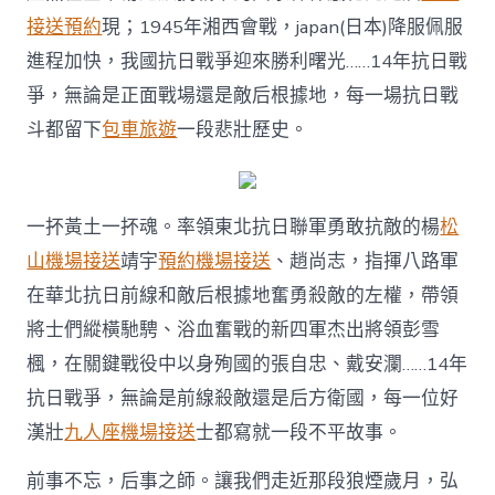
段
接送預約
現；1945年湘西會戰，japan(日本)降服佩服
不
平
進程加快，我國抗日戰爭迎來勝利曙光……14年抗日戰
故
爭，無論是正面戰場還是敵后根據地，每一場抗日戰
事〉
中
斗都留下
包車旅遊
一段悲壯歷史。
一抔黃土一抔魂。率領東北抗日聯軍勇敢抗敵的楊
松
山機場接送
靖宇
預約機場接送
、趙尚志，指揮八路軍
在華北抗日前線和敵后根據地奮勇殺敵的左權，帶領
將士們縱橫馳騁、浴血奮戰的新四軍杰出將領彭雪
楓，在關鍵戰役中以身殉國的張自忠、戴安瀾……14年
抗日戰爭，無論是前線殺敵還是后方衛國，每一位好
漢壯
九人座機場接送
士都寫就一段不平故事。
前事不忘，后事之師。讓我們走近那段狼煙歲月，弘