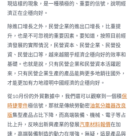
現這樣的現象，是一種積極的、重要的信號，說明經
濟正在企穩向好。
除進口增長之外，民營企業的進出口增長，比重提
升，也是不可忽視的重要因素。要知道，按照目前經
濟發展的實際情況，民營資本、民營企業、民營投
資、民營出口等，越來越關乎經濟企穩向好的效率和
基礎。也就是說，只有民營企業和民營資本活躍起
來，只有民營企業生產的產品能夠更多地銷往國外，
才能更加有力地證明中國經濟的企穩向好。
從10月份的外貿數據中，我們還可以觀察到一個積
保
時捷零件
極信號，那就是傳統勞動密
油氣分離器改良
版
集型產品占比下降，而高端裝備、機械、電子等占
比上升，反映出新興產業的發展
汽車材料報價
在加
速，高端裝備制造的動力在增強。無疑，這是產品與