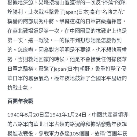
根據地淶源、易縣接壤山區獲得的一次反“掃蕩”的輝
煌勝利。此次戰斗擊斃了japan(日本)素有“名將之花”
稱譽的阿部規秀中將。擊斃這樣的日軍高級指揮官，
在華北戰場還是第一次，在中國國民的抗戰史上也是
第一次。這一戰役，一的做不到想想她是怎麼做到
的。怎麼辦，因為對方明明是不要錢，也不想執著權
勢，否則救她回家的時候，他是不會接受任何掃侵華
日軍之驕橫，震驚了japan(日本)朝野，繁重打擊了侵
華日軍的囂張氣焰，極年夜地鼓舞了全國軍平易近的
抗戰士氣。
百團年夜戰
1940年8月20日至1941年1月24日，中國共產黨領導
的八路軍向華北日軍占領的路況線和據點發動年夜規
模進攻戰役，參戰軍力多達105個團，故稱“百團年夜