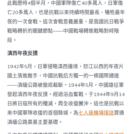
此戰歷時4個半月，中國軍隊傷亡40多萬人，日軍傷
亡20多萬人，也是抗戰以來持續時間最長、犧牲最年
夜的一次會戰。這次會戰意義嚴重，是我國抗日戰爭
戰略轉折的關鍵節點——中國戰場轉進戰略對峙階
段。
滇西年夜反撲
1942年5月，日軍侵略滇西邊境，怒江以西的年夜片
國土落進敵手，中國抗戰后方獨一的一條國際通道
——滇緬公路被徹底截斷。1944年5月，中國遠征軍
發起滇西年夜反撲。經過浴血奮戰，于1944年9月14
日將日寇所有的殲滅，周全收復騰沖。這也是抗戰以
來中國軍隊收復的首個縣城，為
七人座機場接送
買通
滇緬公路奠基主要基礎。