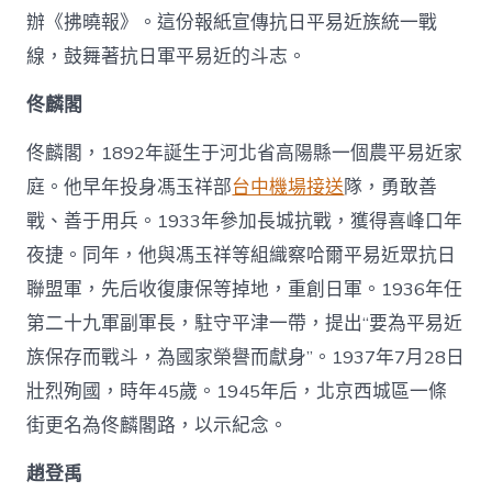
辦《拂曉報》。這份報紙宣傳抗日平易近族統一戰
線，鼓舞著抗日軍平易近的斗志。
佟麟閣
佟麟閣，1892年誕生于河北省高陽縣一個農平易近家
庭。他早年投身馮玉祥部
台中機場接送
隊，勇敢善
戰、善于用兵。1933年參加長城抗戰，獲得喜峰口年
夜捷。同年，他與馮玉祥等組織察哈爾平易近眾抗日
聯盟軍，先后收復康保等掉地，重創日軍。1936年任
第二十九軍副軍長，駐守平津一帶，提出“要為平易近
族保存而戰斗，為國家榮譽而獻身”。1937年7月28日
壯烈殉國，時年45歲。1945年后，北京西城區一條
街更名為佟麟閣路，以示紀念。
趙登禹