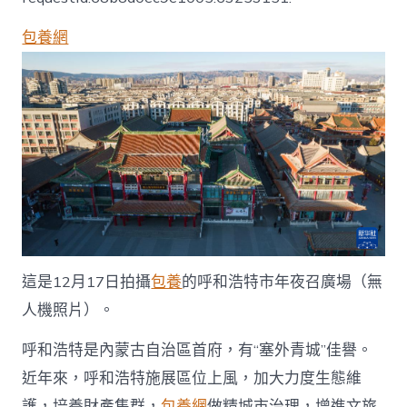
app
天
包養網
空
之
眼
瞰
內
陸
——
“塞
外
青
城”
呼
和
浩
這是12月17日拍攝
包養
的呼和浩特市年夜召廣場（無
特
人機照片）。
譜
寫
成
呼和浩特是內蒙古自治區首府，有“塞外青城”佳譽。
長
近年來，呼和浩特施展區位上風，加大力度生態維
新
篇
護，培養財產集群，
包養網
做精城市治理，增進文旅