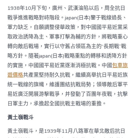
1938年10月下旬，廣州、武漢淪陷以后，周全抗日
戰爭進進戰略對峙階段。japan(日本)鑒于戰線過長、
軍力缺乏，自願調整侵華政策，對中國國平易近黨采
取政治誘降為主、軍事打擊為輔的方針，將戰略重心
轉向敵后戰場，實行以守舊占領區為主的“長期戰”戰
略方針。隨著japan(日本)戰略重點的轉移和誘降方針
的實施，中國國平易近黨逐漸消極抗戰。中國
包車旅
遊價格
共產黨堅持耐久抗戰，繼續高舉抗日平易近族
統一戰線的旗幟，維護團結抗戰局勢；領導敵后軍平
易近廣泛開展游擊戰爭，并發動了百團年夜戰，抗擊
日軍主力，承擔起全國抗戰主戰場的重擔。
黃土嶺戰斗
黃土嶺戰斗，是1939年11月八路軍在華北敵后抗日