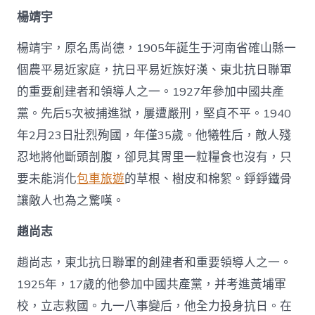
楊靖宇
楊靖宇，原名馬尚德，1905年誕生于河南省確山縣一
個農平易近家庭，抗日平易近族好漢、東北抗日聯軍
的重要創建者和領導人之一。1927年參加中國共產
黨。先后5次被捕進獄，屢遭嚴刑，堅貞不平。1940
年2月23日壯烈殉國，年僅35歲。他犧牲后，敵人殘
忍地將他斷頭剖腹，卻見其胃里一粒糧食也沒有，只
要未能消化
包車旅遊
的草根、樹皮和棉絮。錚錚鐵骨
讓敵人也為之驚嘆。
趙尚志
趙尚志，東北抗日聯軍的創建者和重要領導人之一。
1925年，17歲的他參加中國共產黨，并考進黃埔軍
校，立志救國。九一八事變后，他全力投身抗日。在