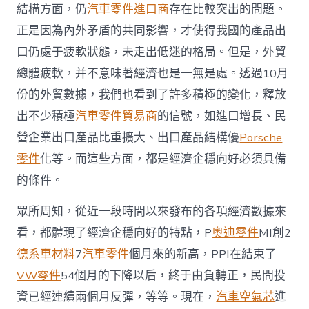
結構方面，仍
汽車零件進口商
存在比較突出的問題。
好
信
正是因為內外矛盾的共同影響，才使得我國的產品出
號
_
口仍處于疲軟狀態，未走出低迷的格局。但是，外貿
中
總體疲軟，并不意味著經濟也是一無是處。透過10月
國
發
份的外貿數據，我們也看到了許多積極的變化，釋放
展
出不少積極
汽車零件貿易商
的信號，如進口增長、民
門
戶
營企業出口產品比重擴大、出口產品結構優
Porsche
網
零件
化等。而這些方面，都是經濟企穩向好必須具備
－
國
的條件。
家
發
眾所周知，從近一段時間以來發布的各項經濟數據來
展
門
看，都體現了經濟企穩向好的特點，P
奧迪零件
MI創2
戶〉
德系車材料
7
汽車零件
個月來的新高，PPI在結束了
中
VW零件
54個月的下降以后，終于由負轉正，民間投
資已經連續兩個月反彈，等等。現在，
汽車空氣芯
進