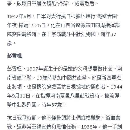
爭，破壞日軍屢次殘酷“掃蕩”，威震敵后。
1942年5月，日軍對太行抗日根據地進行“鐵壁合圍”
年夜“掃蕩”。25日，他在山西省遼縣麻田四周指揮部
隊突圍轉移時，在十字嶺戰斗中壯烈殉國，時年37
歲。
彭雪楓
彭雪楓，1907年誕生于的是她的父母想要做什麼。河
南省鎮平縣，19歲時參加中國共產黨。他是新四軍杰
出將領，也是豫皖蘇邊區抗日根據地的開創者。1944
年9月11日，在指揮河南夏邑八里莊戰役時，被流彈
擊中壯烈殉國，時年37歲。
抗日戰爭時期，他不僅帶領將士們縱橫馳騁、浴血奮
戰，還非常重視宣傳和思惟任務。1938年，他一手創