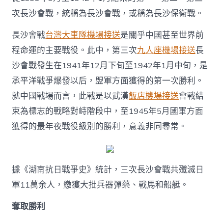
次長沙會戰，統稱為長沙會戰，或稱為長沙保衛戰。
長沙會戰
台灣大車隊機場接送
是關乎中國甚至世界前
程命運的主要戰役。此中，第三次
九人座機場接送
長
沙會戰發生在1941年12月下旬至1942年1月中旬，是
承平洋戰爭爆發以后，盟軍方面獲得的第一次勝利。
就中國戰場而言，此戰是以武漢
飯店機場接送
會戰結
束為標志的戰略對峙階段中，至1945年5月國軍方面
獲得的最年夜戰役級別的勝利，意義非同尋常。
據《湖南抗日戰爭史》統計，三次長沙會戰共殲滅日
軍11萬余人，繳獲大批兵器彈藥、戰馬和船艇。
奪取勝利