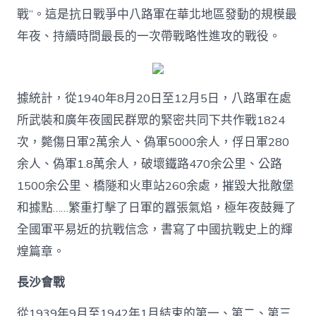
戰”。這是抗日戰爭中八路軍在華北地區發動的規模最
年夜、持續時間最長的一次帶戰略性進攻的戰役。
據統計，從1940年8月20日至12月5日，八路軍在處
所武裝和廣年夜國民群眾的緊密共同下共作戰1824
次，斃傷日軍2萬余人、偽軍5000余人，俘日軍280
余人、偽軍1.8萬余人，破壞鐵路470余公里、公路
1500余公里、橋隧和火車站260余處，摧毀大批敵堡
和據點……繁重打擊了日軍的囂張氣焰，極年夜鼓舞了
全國軍平易近的抗戰信念，書寫了中國抗戰史上的輝
煌篇章。
長沙會戰
從1939年9月至1942年1月結束的第一、第二、第三