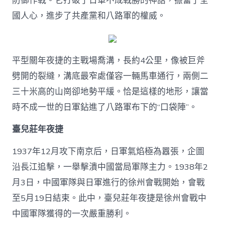
防御作戰。它打破了日軍不成戰勝的神話，振奮了全
國人心，進步了共產黨和八路軍的權威。
平型關年夜捷的主戰場喬溝，長約4公里，像被巨斧
劈開的裂縫，溝底最窄處僅容一輛馬車通行，兩側二
三十米高的山崗卻地勢平緩。恰是這樣的地形，讓當
時不成一世的日軍鉆進了八路軍布下的“口袋陣”。
臺兒莊年夜捷
1937年12月攻下南京后，日軍氣焰極為囂張，企圖
沿長江追擊，一舉擊潰中國當局軍隊主力。1938年2
月3日，中國軍隊與日軍進行的徐州會戰開始，會戰
至5月19日結束。此中，臺兒莊年夜捷是徐州會戰中
中國軍隊獲得的一次嚴重勝利。