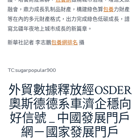
章
融會，鼎力成長乳制品財產，構建綠色算
包養
力財產
_
中
等在內的多元財產格式，出力完成綠色低碳成長，譜
國
寫北疆年夜地上城市成長的新篇章。
網〉
中
新華社記者 李志鵬
包養網排名
攝
TC:sugarpopular900
外貿數據釋放經OSDER
奧斯德德系車濟企穩向
好信號 _ 中國發展門戶
網－國家發展門戶