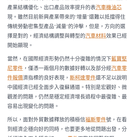
產業結構優化、出口產品效率提升的表
汽車機油芯
現。雖然目前新興產業帶來的“增量”還難以抵擋得住
傳統勞動密集型產品“減量”的沖擊，但是，方向的選
擇是對的，經濟結構調整與轉型的
汽車材料
效果已經
開始顯現。
當然，在國際經濟形勢仍然十分復雜的情況下
藍寶堅
尼零件
，僅憑一兩個月的數據好轉以及部分經
汽車零
件報價
濟指標的良好表現，
斯柯達零件
還不足以說明
中國經濟已經全面步入復蘇通道。特別是宏觀好、微
觀差的問題，仍然是穩定經濟增長過程中最復雜、最
容易出現變化的問題。
所以，面對外貿數據釋放的積極信
福斯零件
號，在看
到經濟企穩向好的同時，也要更多地從問題出發，分