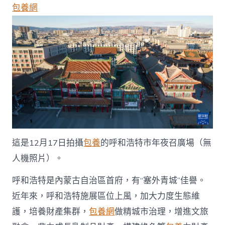
天
包養網
空
之
眼
瞰
內
陸
——
“塞
外
青
城”
呼
和
浩
這是12月17日拍攝
包養
的呼和浩特市年夜召廣場（無
特
人機照片）。
譜
寫
成
呼和浩特是內蒙古自治區首府，有“塞外青城”佳譽。
長
近年來，呼和浩特施展區位上風，加大力度生態維
新
篇
護，培養財產集群，
包養網
做精城市治理，增進文旅
章