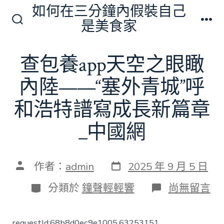
跳
如何在三分鐘內假裝自己
至
是美食家
搜
選
主
尋
單
切
要
查包養app天空之眼瞰
換
內
開
關
內陸——“塞外青城”呼
容
和浩特譜寫成長新篇章
_中國網
發
文
作者：
admin
2025 年 9 月 5 日
表
章
日
作
分
在
分類於
鐘聲輕輕響
尚無留言
期
者
類
〈查
包
養
requestId:68b8d0ec9e1005.63253151.