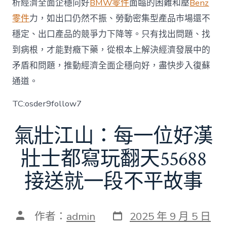
析經濟全面企穩向好
BMW零件
面臨的困難和壓
Benz
零件
力，如出口仍然不振、勞動密集型產品市場還不
穩定、出口產品的競爭力下降等。只有找出問題、找
到病根，才能對癥下藥，從根本上解決經濟發展中的
矛盾和問題，推動經濟全面企穩向好，盡快步入復蘇
通道。
TC:osder9follow7
氣壯江山：每一位好漢
壯士都寫玩翻天55688
接送就一段不平故事
發
文
作者：
admin
2025 年 9 月 5 日
表
章