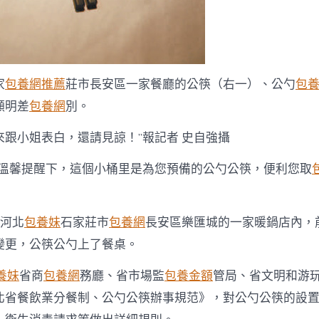
家
包養網推薦
莊市長安區一家餐廳的公筷（右一）、公勺
包
顯明差
包養網
別。
來跟小姐表白，還請見諒！”報記者 史自強攝
前溫馨提醒下，這個小桶里是為您預備的公勺公筷，便利您取
，河北
包養妹
石家莊市
包養網
長安區樂匯城的一家暖鍋店內，
變更，公筷公勺上了餐桌。
養妹
省商
包養網
務廳、省市場監
包養金額
管局、省文明和游
北省餐飲業分餐制、公勺公筷辦事規范》，對公勺公筷的設