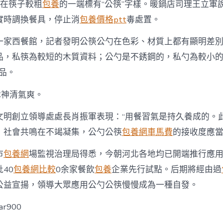
且在筷子較粗
包養
的一端標有“公筷”字樣。暖鍋店司理王立軍
實時調換餐具，停止消
包養價格ptt
毒處置。
一家西餐館，記者發明公筷公勺在色彩、材質上都有顯明差
品，私筷為較短的木質資料；公勺是不銹鋼的，私勺為較小
品。
沐神清氣爽。
文明創立領導處處長肖振軍表現：“用餐習氣是持久養成的。
，社會共鳴在不竭凝集，公勺公筷
包養網車馬費
的接收度應當
市
包養網
場監視治理局得悉，今朝河北各地均已開端推行應
40
包養網比較
0余家餐飲
包養
企業先行試點。后期將經由過
公益宣揚，領導大眾應用公勺公筷慢慢成為一種自發。
ar900