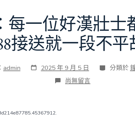
：每一位好漢壯士
688接送就一段不
發
分
：
admin
2025 年 9 月 5 日
分類於
表
類
日
在
尚無留言
期
〈氣
壯
江
山：
每
b8d214e87785.45367912.
一
位
好
漢