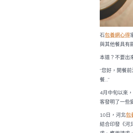
石
包養網心得
與其他餐具有
本道？不要出
“您好，開餐
餐…”
4月中旬以來
客發明了一些
10日，河北
包
結合印發《河