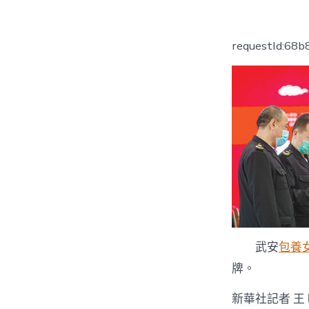
requestId:68
武安
包養
牌。
新華社記者 王