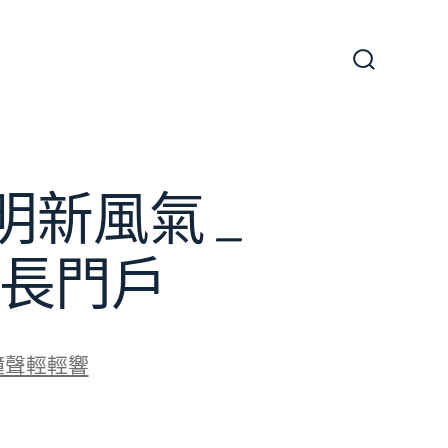
搜
尋
切
換
開
關
新風氣 _
長門戶
鐘聲輕輕響