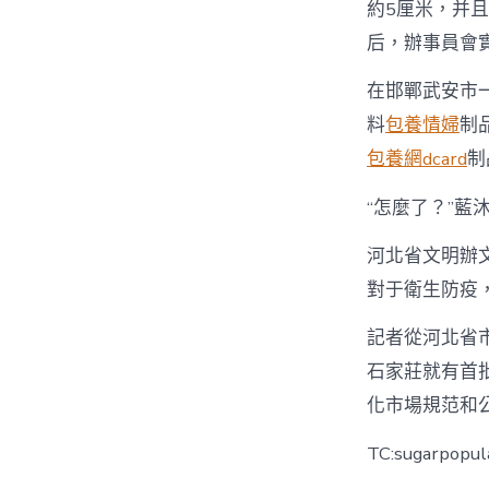
約5厘米，并
后，辦事員會
在邯鄲武安市
料
包養情婦
制
包養網dcard
制
“怎麼了？”藍
河北省文明辦
對于衛生防疫
記者從河北省
石家莊就有首批
化市場規范和
TC:sugarpopul