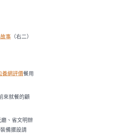
養故事
（右二）
包養網評價
餐用
前來就餐的顧
玩廳、省文明辦
置裝備擺設請