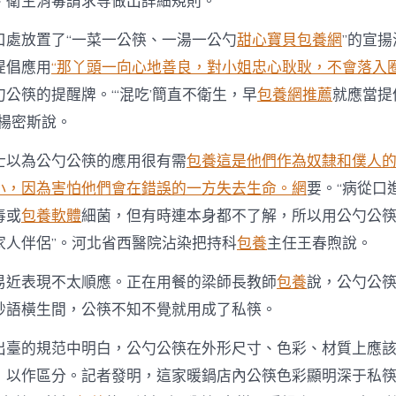
、衛生消毒請求等做出詳細規則。
口處放置了“一菜一公筷、一湯一公勺
甜心寶貝包養網
”的宣
提倡應用
“那丫頭一向心地善良，對小姐忠心耿耿，不會落入
勺公筷的提醒牌。“‘混吃’簡直不衛生，早
包養網推薦
就應當提
客楊密斯說。
士以為公勺公筷的應用很有需
包養這是他們作為奴隸和僕人
小，因為害怕他們會在錯誤的一方失去生命。網
要。“病從口
毒或
包養軟體
細菌，但有時連本身都不了解，所以用公勺公
家人伴侶”。河北省西醫院沾染把持科
包養
主任王春煦說。
易近表現不太順應。正在用餐的梁師長教師
包養
說，公勺公
妙語橫生間，公筷不知不覺就用成了私筷。
出臺的規范中明白，公勺公筷在外形尺寸、色彩、材質上應
，以作區分。記者發明，這家暖鍋店內公筷色彩顯明深于私