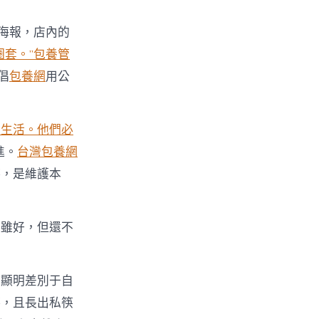
揚海報，店內的
圈套。”包養管
倡
包養網
用公
的生活。他們必
進。
台灣包養網
筷，是維護本
筷雖好，但還不
該顯明差別于自
筷，且長出私筷