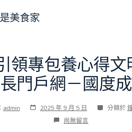
是美食家
引領專包養心得文明
成長門戶網－國度成
發
分
：
admin
2025 年 9 月 5 日
分類於
表
類
日
在
尚無留言
期
〈公
勺