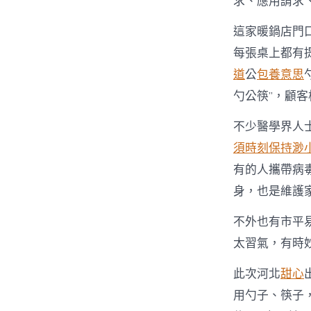
求、應用請求
這家暖鍋店門
每張桌上都有
道
公
包養意思
勺公筷”，顧
不少醫學界人
須時刻保持渺
有的人攜帶病
身，也是維護
不外也有市平
太習氣，有時
此次河北
甜心
用勺子、筷子