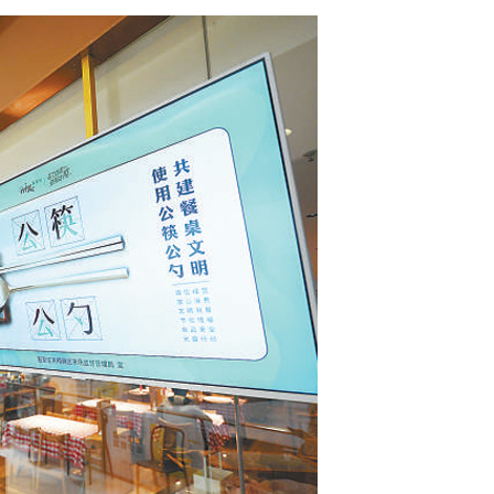
－
國
度
成
長
門
戶〉
中