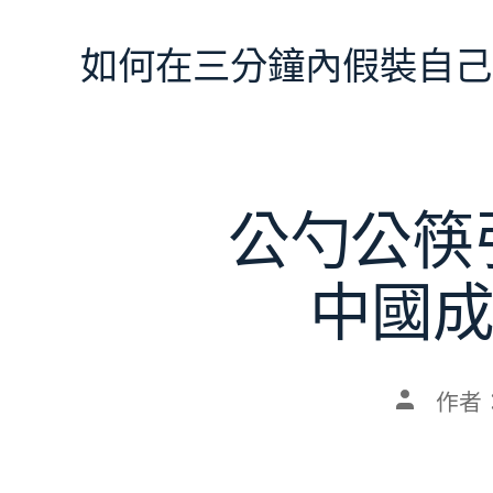
跳
至
如何在三分鐘內假裝自己
主
要
內
容
公勺公筷
中國
文
作者
章
作
者