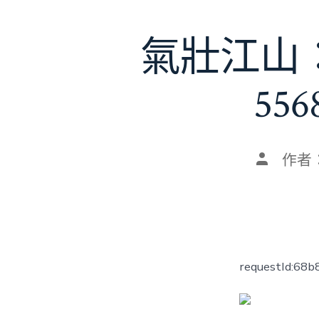
氣壯江山
55
文
作者
章
作
者
requestId:68