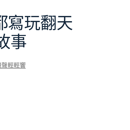
都寫玩翻天
平故事
鐘聲輕輕響