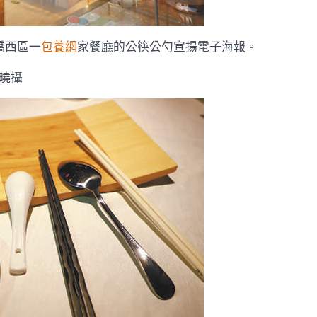
西區一
包養網
家餐廳的公筷公勺宣揚電子海報。
 曉攝