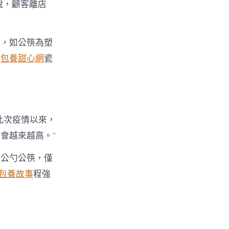
說，顧客離店
別，如公筷為塑
的
包養甜心網
瓷
此次疫情以來，
會越來越高。”
用公勺公筷，僅
包養故事
程強