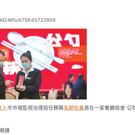
公
筷
引
b8d2485c6758.65722859.
領
專
包
養
心
得
文
明
新
風
氣
_
中
國
成
女人
市市場監視治理局任務職
長期包養
員在一家餐廳檢查“公
長
門
戶
 曉攝
網