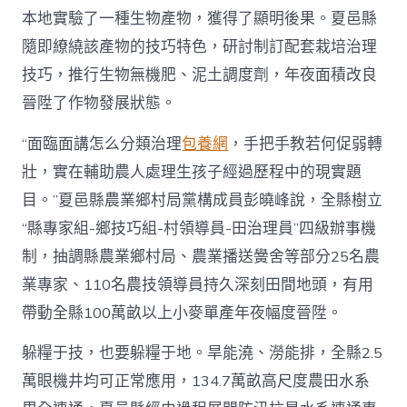
本地實驗了一種生物產物，獲得了顯明後果。夏邑縣
隨即繚繞該產物的技巧特色，研討制訂配套栽培治理
技巧，推行生物無機肥、泥土調度劑，年夜面積改良
晉陞了作物發展狀態。
“面臨面講怎么分類治理
包養網
，手把手教若何促弱轉
壯，實在輔助農人處理生孩子經過歷程中的現實題
目。”夏邑縣農業鄉村局黨構成員彭曉峰說，全縣樹立
“縣專家組-鄉技巧組-村領導員-田治理員”四級辦事機
制，抽調縣農業鄉村局、農業播送黌舍等部分25名農
業專家、110名農技領導員持久深刻田間地頭，有用
帶動全縣100萬畝以上小麥單產年夜幅度晉陞。
躲糧于技，也要躲糧于地。旱能澆、澇能排，全縣2.5
萬眼機井均可正常應用，134.7萬畝高尺度農田水系