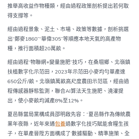
推舉高收益作物種類，經由過程政策剖析提出若何取
得支撐等。
經由過程景象、泥土、市場、政策等數據，剖析挑選
出“鄭麥1860”“華偉305”等順應本地天氣的高產物
種，推行面積超20萬畝。
經由過程“物聯網+變量施肥”技巧，在桑堌鄉、北嶺鎮
扶植數字化示范田，2023年示范田小麥均勻單產達
650公斤/畝。北嶺鎮萬畝高尺度農田示范區，經由過
程傳感器靜態監測，聯合AI算法天生施肥、澆灌提
出，使小麥畝均減產8%至12%。
夏邑縣當局黨構成員邵明啟先容：“夏邑縣作為傳統農
業年夜縣，近年來通
包養
過數字化技巧賦能食糧生孩
子，在單產晉陞方面構成了‘數據驅動、精準施策、全