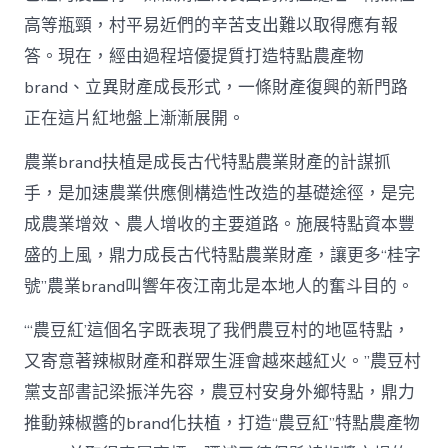
就
高等瓶頸，村平易近們的辛苦支出難以取得應有報
紅
火
答。現在，經由過程培優提質打造特點農產物
致
brand、立異財產成長形式，一條財產復興的新門路
富
路
正在這片紅地盤上漸漸展開。
_
中
農業brand扶植是成長古代特點農業財產的計謀抓
國
網〉
手，是加速農業供應側構造性改造的基礎途徑，是完
中
成農業增效、農人增收的主要道路。施展特點資本豐
盛的上風，鼎力成長古代特點農業財產，讓更多“桂字
號”農業brand叫響年夜江南北是本地人的奮斗目的。
“‘農豆紅’這個名字既表現了我們農豆村的地區特點，
又寄意著辣椒財產和群眾生涯會越來越紅火。”農豆村
黨支部書記梁振洋先容，農豆村安身外鄉特點，鼎力
推動辣椒醬的brand化扶植，打造“農豆紅”特點農產物