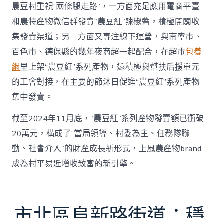
農豆村重視“兩條腿走路”，一方面充足應用電商平臺
和農特產物微信群發賣“農豆紅”辣椒醬，積極開闢收
集發賣渠道；另一方面又專注線下運營，與南寧市、
百色市、德保縣的幾年夜商超一起配合，在超市
包養
網
里上架“農豆紅”系列產物，還積極與幫扶后援單元
的工會對接，在主要的節沐日促進“農豆紅”系列產物
集中發賣。
截至2024年11月底，“農豆紅”系列產物發賣額已衝破
20萬元，構成了“當局領導、村委為主、任務隊聯
動、社會介入”的財產成長新形式，上風農產物brand
成為村平易近增收致富的新引擎。
市北區阜新路街道：穩