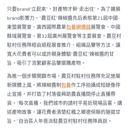
只要brand“立起來”，好產物才幹“走出往”。為了擴展
brand影響力，“農豆紅”辣椒醬先后表態第21屆中國-
東盟展覽會、廣西國際農業
包養網價錢
展覽會、中國
縣域展覽會、第32屆廣州展覽會等主要展會。農豆村
駐村任務隊經由過程展會推介、組織品鑒等方法，讓
寬大花費者可以或許親身體驗“農豆紅”辣椒醬的甘
旨，吸引了浩繁顧客品鑒選購產物。
為進一個步驟開闢市場，農豆村駐村任務隊充足施展
新媒體上風，將辣椒醬制
包養
作工序拍攝成短錄像停
止宣揚，并打造了村落復興助農直播間停止直播帶
貨。“每次直播，我們城市約請村平易近現場品嘗，講
述產物故事，讓花費者清楚紅楓之鄉德保縣的隧道甘
旨。”自治區人年夜派駐農豆村駐村任務隊員說。