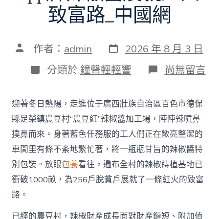
致富路_中國網
發
文
作者：
admin
2026 年 8 月 3 日
表
章
日
作
分
在
分類於
鐘聲輕輕響
尚無留言
期
者
類
〈廣
西
百
迎著冬日熱陽，走進位于廣西壯族自治區百色市德保
色
市：
縣足榮鎮農豆村“農豆紅”辣椒醬加工場，陣陣辣噴鼻
品
撲鼻而來。身著藍色任務服的工人們正在敞亮整潔的
查
包
車間里有條不紊地繁忙著，將一瓶瓶甘旨的辣椒醬特
養
別包裝。放眼
包養
看往，遍布全村的辣椒蒔植基地已
app
牌
衝破1000畝，為256戶脫貧戶展就了一條紅火的致富
辣
路。
椒
醬
展
已經的農豆村，辣椒財產成長面對財產鏈短、附加值