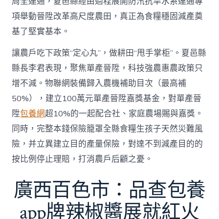
周全連通，夏邑縣經由過程展開防汛抗旱水系連通專
項舉動晉陞改革高尺度農田，真正為食糧穩固減產奠
基了堅實基本。
讓農戶吃下政策“定心丸”，做耕田“甩手掌柜”。夏邑縣
縣長李君表現，聚焦單產晉陞，科技強農惠農政策只
增不減。物聯網裝備歸入農機補助目次（最高補
50%），建立100萬元單產晉陞嘉獎基金，對單產晉
陞
包養網
超10%的一起配合社、家庭農場賜與嘉獎。
同時，完整本錢保險籠罩全縣食糧生孩子天然災難風
險，并立異建立目的產量保險，對達不到減產目的的
按比例停止理賠，打消農戶后顧之憂。
廣西百色市：品查包養
app牌辣椒醬展就紅火