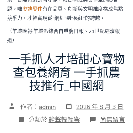
題。唯
奧迪零件
有在品質、創新與文明維度構成焦點
競爭力，才幹實現從“網紅”到“長紅”的跨越。
（羊城晚報·羊城派綜合自重慶日報、21世紀經濟報
道）
一手抓人才培甜心寶物
查包養網育 一手抓農
技推行_中國網
發
文
作者：
admin
2026 年 8 月 3 日
表
章
日
作
分
在
分類於
鐘聲輕輕響
尚無留言
期
者
類
〈一
手