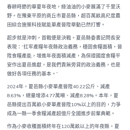
抓
春耕時節的華夏年夜地，綠油油的小麥展滿了千里沃
人
才
野。在豫東平原的商丘市夏邑縣，超百萬畝高尺度農
培
田綜合施策科技賦能單產晉陞舉動已然打響。
甜
心
起步就是沖刺，首戰便是決戰。夏邑縣委書記閆長安
寶
物
表現：“扛牢產糧年夜縣政治義務，穩固食糧面積，晉
查
包
陞食糧產能，增進年夜面積減產，為保證國度食糧平
養
安作出夏邑進獻，是我們責無旁貸的政治義務，也是
網
育
做好各項任務的基本。”
一
手
2024年，夏邑縣小麥單產晉陞40.22公斤、減產
抓
8.63%，總量增添4.77萬噸、減產8.28%。本年，夏
農
技
邑縣提出百萬畝小麥單產晉陞10%以上的目的，力爭
推
行
成為一縣一季食糧減產超億斤全國進步前輩典範。
_
中
作為小麥收穫面積終年在120萬畝以上的年夜縣，夏