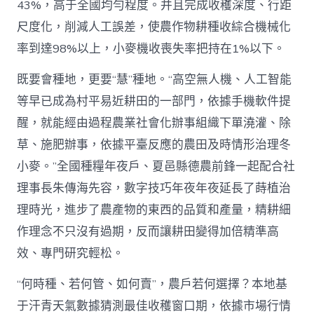
43%，高于全國均勻程度。并且完成收穫深度、行距
尺度化，削減人工誤差，使農作物耕種收綜合機械化
率到達98%以上，小麥機收喪失率把持在1%以下。
既要會種地，更要“慧”種地。“高空無人機、人工智能
等早已成為村平易近耕田的一部門，依據手機軟件提
醒，就能經由過程農業社會化辦事組織下單澆灌、除
草、施肥辦事，依據平臺反應的農田及時情形治理冬
小麥。”全國種糧年夜戶、夏邑縣德農前鋒一起配合社
理事長朱傳海先容，數字技巧年夜年夜延長了蒔植治
理時光，進步了農產物的東西的品質和產量，精耕細
作理念不只沒有過期，反而讓耕田變得加倍精準高
效、專門研究輕松。
“何時種、若何管、如何賣”，農戶若何選擇？本地基
于汗青天氣數據猜測最佳收穫窗口期，依據市場行情