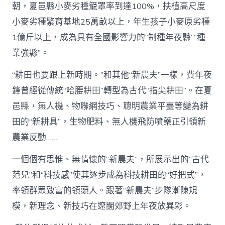
朝，夏邑縣小麥劣種籠罩率到達100%，扶植高尺度
小麥劣種繁育基地25萬畝以上，年生孩子小麥原劣種
1億斤以上，成為具有全國影響力的“制種年夜縣”“種
業強縣”。
“耕田也要跟上新時期。”和其他“新農夫”一樣，費年夜
鋒曾經從傳統“哈腰耕田”轉型為古代“指尖耕田”。在夏
邑縣，無人機、物聯網技巧、聰明農業平臺等變為耕
田的“新耕具”，生物肥料、無人機飛防噴藥正引領新
農業反動……
一個個有思惟、無情懷的“新農夫”，所展示出的“古代
范兒”和“科技感”使其逐步成為科技耕田的“好把式”，
率領群眾致富的領頭人。跟著“新農夫”步隊漸陳規
模，新理念、新技巧在遼闊郊野上年夜放異彩。