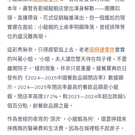
夜
宵
本年，盡管各鉅細龍蝦店使出渾身解數——團購扣
“頂
頭、直播帶貨、花式促銷輪番演出，但一個尷尬的現
流”
小
實擺在面前：小龍蝦的上桌率明顯降落，曾經排隊等
龍
位的盛況難再現。
蝦
為
何
這彩秀無奈，只得趕緊追上去，老老
保時捷零件
實實
不
的叫著小姐，“小姐，夫人讓您整天待在院子裡，不要
噴
OSDER
離開院子。”樣的現象，并非只是重慶。據餐寶典近日
奧
發布的《2024—2025中國餐飲品類閉店率》數據顯
斯
德
示，2024—2025年閉店率最高的餐飲品類是小龍
材
蝦，閉店率高達37.2%，較2023—2024年超出跨越5
料
報
個百分點，創餐飲品類之最。
價
鼻
作為曾經的夜宵的“頂流”，小龍蝦為何“ ，還要掙錢來
了？
市
掙媽媽的醫藥費和生活費。因為在城裡租不起房子，
場