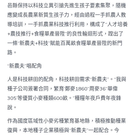
國
邑縣保持以科技立異引搶先進生孩子要素集聚，隨機
網〉
中
應變成長農業新質生孩子力，經由過程一手抓農人教
導培訓，一手抓農業科技推行利用，構成了“人才培養
+農技推行+食糧單產晉陞”的良性輪迴形式，蹚出了
一條“新農夫+科技”賦能百萬畝食糧單產晉陞的新門
路。
“新農夫”唱配角
人是科技耕田的配角，科技耕田需求“新農夫”。“我與
種子公司簽署合同，繁育‘鄭麥1860’‘周麥36’‘華偉
305’等優質小麥種類600畝。”種糧年夜戶費年夜鋒
說。
作為國度區域性小麥劣種繁育基地縣，積極推動種業
復興，本地種子企業積極與“新農夫”一起配合。今