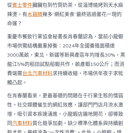
從
賓士零件
臟臟包到竹筒奶茶，從淄博燒烤到天水麻
辣燙，有
水箱精
幾多“網紅美食”最終逃過曇花一現的
命運？
重慶市餐飲行業協會秘書長肖春蘭認為，當前小龍蝦
市場供需結構嚴重掉衡：2024年全國養殖面積達
3000萬畝，東北、新疆等新興產區年均增長30%，黑
龍江5%的稻田試點稻蝦共作，畝產蝦150公斤；而消
費端需
台北汽車材料
求持續收縮，市場供年夜于求牴
觸凸起。
在肖春蘭看來，更最基礎的問題在于行業生態的懦弱
性。社交媒體催生的網紅效應，讓部門門店月流水激
增，吸引資本疾速涌進，小龍蝦店遍地開花，卻導致
同
汽車材料
質化競爭加劇。缺少標準化體系與持續創
新才能，最終淪為“一次性消費”。此外，小龍蝦、燒