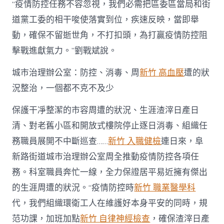
“疫情防控任務不容忽視，我們必需把區委區當局和街
道黨工委的相干唆使落實到位，疾速反映，當即舉
動，確保不留逝世角，不打扣頭，為打贏疫情防控阻
擊戰進獻氣力。”劉戰斌說。
城市治理辦公室：防控、消毒、周
新竹 高血壓
遭的狀
況整治，一個都不克不及少
保護干凈整潔的市容周遭的狀況、生涯渣滓日產日
清、對老舊小區和開放式樓院停止逐日消毒、組織任
務職員展開不中斷巡查……
新竹 入職健檢
連日來，阜
新路街道城市治理辦公室周全推動疫情防控各項任
務。科室職員奔忙一線，全力保證居平易近擁有傑出
的生涯周遭的狀況。“疫情防控時
新竹 職業醫學科
代，我們組織環衛工人在維護好本身平安的同時，規
范功課，加班加點
新竹 自律神經檢查
，確保渣滓日產