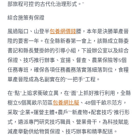
部旅程可控’的古代化治理形式。”
綜合施策有保證
風過隘口、山登半
包養網價錢
腰，本年是決勝單產晉
陞的要害一年。在全縣新春第一會上，該縣成立縣委
書記和縣長雙掛帥的引導小組，下設辦公室以及綜合
保證、技巧推行辦事、宣揚、督查、農業保險等5個
任務專班，確保各項任務義務落實落細落到位，食糧
單產晉陞成為名副實在的“一把手”工程。
在“點”上追求衝破立異，在“面”上抓好推行利用，全縣
樹立5個萬畝示范區
包養網比擬
、48個千畝示范方，
采取“企業+運營主體+農戶”“新產物+配套技巧”推行形
式，遴派專門研究技巧職員、營業骨干，為科技賦能
減產舉動供給物質保證、技巧辦事和精準配送。