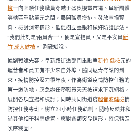
檢
一向率領任務職員穿越于盛奧機電市場、阜新團體
等轄區重點單元之間，展開職員摸排、發放宣揚資
料、檢討消毒情形、催促樹立臺賬和做好防護辦法。
“我們此刻是‘兩員合一’，便是宣揚員，又是平安員
新
竹 成人健檢
。”劉戰斌說。
據劉戰斌先容，阜新路街道部門重點單
新竹 健檢
元的
運營者和員工有不少來自外埠，隨同返青岑嶺的到
來，疫情防控壓力很年夜。作為街道疫情防控任務的
第一道防地，應急辦任務職員天天按請求下沉網格，
展開各項宣揚和檢討；同時共同街道疫
超音波健檢
情
防控任務專班，樹立24小時任務軌制，隨時反映并和
諧其他相干科室處置、應對各類突發情形，確保轄區
次序穩固。