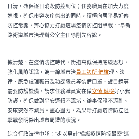
日清，確保逐日消殺防控到位；任務職員在加大力度
巡視，確保市容次序傑出的同時，積極向居平易近傳
防控常識，齊心協力打贏這場疫情防控阻擊戰。”阜新
路街道城市治理辦公室主任徐剛先容說。
據清楚，在疫情防控時代，街道高低保持底線思想，
強化風險認識，為一線城市治
員工診所 健檢
理、法
律、應急處理職員及功課職員等裝備口罩、護目鏡等
需要防護設備，請求任務職員實在做
安慎 健檢
好小我
防護，確保做到平安運轉不添堵、辦事保證不添亂、
安康安然不減員。盡心盡力，為果斷打贏疫情防控阻
擊戰發明傑出城市周遭的狀況。
綜合行政法律中隊：“步以萬計”編織疫情防控最密“巡