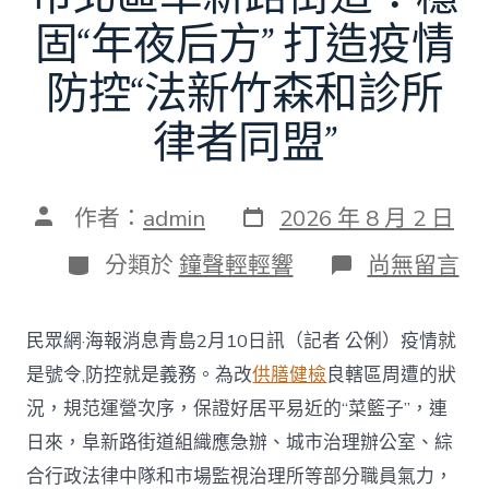
固“年夜后方” 打造疫情
防控“法新竹森和診所
律者同盟”
發
文
作者：
admin
2026 年 8 月 2 日
表
章
日
作
分
在
分類於
鐘聲輕輕響
尚無留言
期
者
類
〈市
北
區
民眾網·海報消息青島2月10日訊（記者 公俐）疫情就
阜
新
是號令,防控就是義務。為改
供膳健檢
良轄區周遭的狀
路
況，規范運營次序，保證好居平易近的“菜籃子”，連
街
道：
日來，阜新路街道組織應急辦、城市治理辦公室、綜
穩
合行政法律中隊和市場監視治理所等部分職員氣力，
固