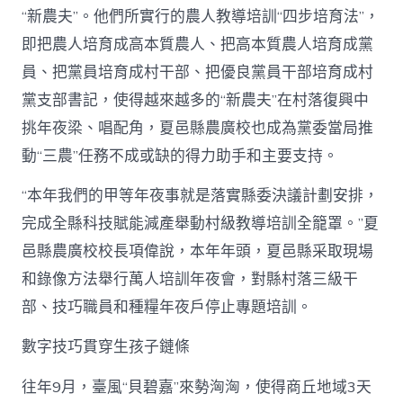
“新農夫”。他們所實行的農人教導培訓“四步培育法”，
即把農人培育成高本質農人、把高本質農人培育成黨
員、把黨員培育成村干部、把優良黨員干部培育成村
黨支部書記，使得越來越多的“新農夫”在村落復興中
挑年夜梁、唱配角，夏邑縣農廣校也成為黨委當局推
動“三農”任務不成或缺的得力助手和主要支持。
“本年我們的甲等年夜事就是落實縣委決議計劃安排，
完成全縣科技賦能減產舉動村級教導培訓全籠罩。”夏
邑縣農廣校校長項偉說，本年年頭，夏邑縣采取現場
和錄像方法舉行萬人培訓年夜會，對縣村落三級干
部、技巧職員和種糧年夜戶停止專題培訓。
數字技巧貫穿生孩子鏈條
往年9月，臺風“貝碧嘉”來勢洶洶，使得商丘地域3天