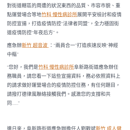
“年
對街道轄區的周遭的狀況東西的品質、市容市貌、重
夜
點運營場合等地
竹科 慢性病診所
展開平安檢討和疫情
后
方”
防控宣揚，打造疫情防控“法律者同盟”，全力穩固街
打
造
道疫情防控“年夜后方”。
疫
情
應急辦
新竹 超音波
：“兩員合一”打造疾速反映“神經
防
中樞”
控
“法
新
“您好，我們是
竹科 慢性病診所
阜新路街道應急辦任
竹
務職員，請您看一下這些宣揚資料，務必依照資料上
森
和
的請求做好運營場合的疫情防控任務，有任何題目，
診
請撥打德律風聯絡接觸我們。感激您的支撐和共
所
律
同……”
者
同
盟”〉
中
連日來，阜新路街道應急辦擔任人劉戰斌
新竹 成人健