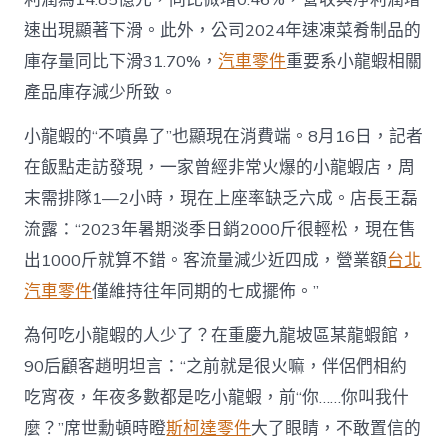
速出現顯著下滑。此外，公司2024年速凍菜肴制品的
庫存量同比下滑31.70%，
汽車零件
重要系小龍蝦相關
產品庫存減少所致。
小龍蝦的“不噴鼻了”也顯現在消費端。8月16日，記者
在飯點走訪發現，一家曾經非常火爆的小龍蝦店，周
末需排隊1—2小時，現在上座率缺乏六成。店長王磊
流露：“2023年暑期淡季日銷2000斤很輕松，現在售
出1000斤就算不錯。客流量減少近四成，營業額
台北
汽車零件
僅維持往年同期的七成擺佈。”
為何吃小龍蝦的人少了？在重慶九龍坡區某龍蝦館，
90后顧客趙明坦言：“之前就是很火嘛，伴侶們相約
吃宵夜，年夜多數都是吃小龍蝦，前“你……你叫我什
麼？”席世勳頓時瞪
斯柯達零件
大了眼睛，不敢置信的