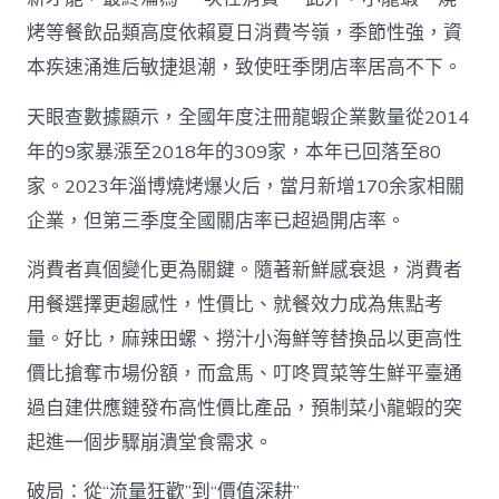
烤等餐飲品類高度依賴夏日消費岑嶺，季節性強，資
本疾速涌進后敏捷退潮，致使旺季閉店率居高不下。
天眼查數據顯示，全國年度注冊龍蝦企業數量從2014
年的9家暴漲至2018年的309家，本年已回落至80
家。2023年淄博燒烤爆火后，當月新增170余家相關
企業，但第三季度全國關店率已超過開店率。
消費者真個變化更為關鍵。隨著新鮮感衰退，消費者
用餐選擇更趨感性，性價比、就餐效力成為焦點考
量。好比，麻辣田螺、撈汁小海鮮等替換品以更高性
價比搶奪市場份額，而盒馬、叮咚買菜等生鮮平臺通
過自建供應鏈發布高性價比產品，預制菜小龍蝦的突
起進一個步驟崩潰堂食需求。
破局：從“流量狂歡”到“價值深耕”