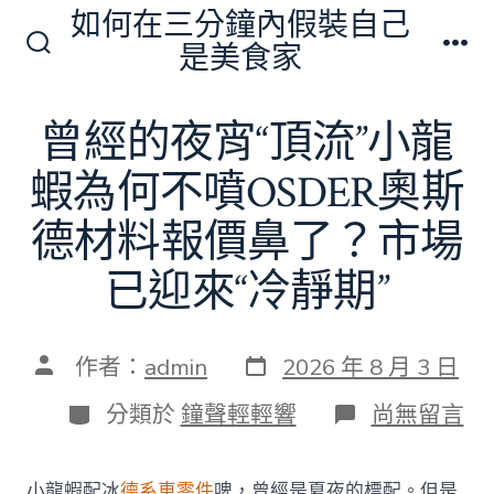
跳
如何在三分鐘內假裝自己
至
是美食家
搜
選
主
尋
單
切
要
曾經的夜宵“頂流”小龍
換
內
開
關
蝦為何不噴OSDER奧斯
容
德材料報價鼻了？市場
已迎來“冷靜期”
發
文
作者：
admin
2026 年 8 月 3 日
表
章
日
作
分
在
分類於
鐘聲輕輕響
尚無留言
期
者
類
〈曾
經
的
小龍蝦配冰
德系車零件
啤，曾經是夏夜的標配。但是