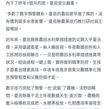
內下了終年3個月的雨，夏邑受災嚴重。
“多虧了數字預警體系，夏邑的農田提早做了預防，沒
有遭到過多水患影響。”夏邑縣農業技巧推行研討員王
留標說。
近年來，夏邑縣將農田水利舉措措施防災歸入平臺治
理，采用遠感衛星、無人機巡視、年夜數據剖析和人
工巡視巡檢相聯合，一旦發明農田水利舉措措施異常
狀況，經由過程一鍵上報，實時做到精準防控，生孩
子要素治理更高效，年夜年夜進步景象災難精準化預
告預警程度和災難防御才能。
數字技巧供給了預警，也“武裝”了農機。沃野田疇
間，夏邑縣基于泥土年夜數據天生“處方圖”，農機搭
載斗極導航完成肥、水精準投放，化肥應用率晉陞至