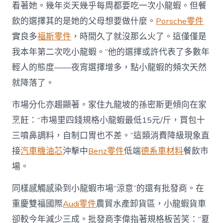
看著她。幾年炎天幾乎每周都要吃一次小龍蝦。但餐
飲的選擇其的是她的父母想要做什麼。
Porsche零件
實良多
福斯零件
，時間久了就沒那么火了。這僅僅是
我本年第二次吃小龍蝦。”他的選擇或許代表了多數年
輕人的態度——夜宵選擇增多，點小龍蝦的頻次天然
就降落了。
市場分化亦趨顯著。家住九龍坡的孫密斯更傾向在家
烹飪：“市場里四錢規格小龍蝦最低15元/斤，買包十
三噴鼻調料，自制口胃也不差。”這類消費降級現象直
接
汽車機油芯
沖擊中
Benz零件
低端
德系車材料
餐飲市
場。
同樣感觸感染到小龍蝦市場“涼意”的還有批發商。在
重慶雙福國際
Audi零件
農貿水產卸貨區，小龍蝦貨車
卻較今年減少三成。批發商李偉指著規格板苦笑：“夏