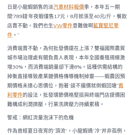
日是小龍蝦銷售的淡
汽車材料報價
季，本年五一期
間‘789錢’年夜蝦僅售17元，8月就漲至40元/斤，餐飲
店賣不動，我們也生
VW零件
意難做啊
藍寶堅尼零
件
。”
消費端賣不動，為何批發價還在上漲？雙福國際農貿
城市場治理處有關負責人表現，本年全國養殖規模激
增30%，而消費端銷量卻下滑8%。這種供需結構的
掉衡直接導致產業鏈價格傳導機制掉靈——蝦農因預
期價格未達心思價位，抱著“談不攏價就倒蝦回塘”
賓
利零件
的設法，批發環節價格堅挺與終端門店提價困
難構成利潤擠壓，行業洗牌壓力持續累積。
警戒：網紅流量泡沫下的危機
作為曾經夏日夜宵的“頂流”，小龍蝦遇“冷”并非孤例，