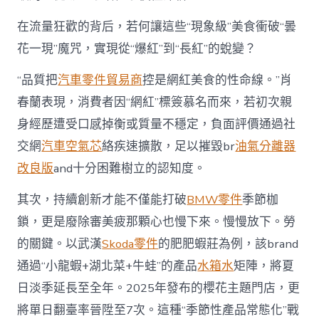
在流量狂歡的背后，若何讓這些“現象級”美食衝破“曇
花一現”魔咒，實現從“爆紅”到“長紅”的蛻變？
“品質把
汽車零件貿易商
控是網紅美食的性命線。”肖
春蘭表現，消費者因“網紅”標簽慕名而來，若初次親
身經歷遭受口感掉衡或質量不穩定，負面評價通過社
交網
汽車空氣芯
絡疾速擴散，足以摧毀br
油氣分離器
改良版
and十分困難樹立的認知度。
其次，持續創新才能不僅能打破
BMW零件
季節枷
鎖，更是廢除審美疲那顆心也慢下來。慢慢放下。勞
的關鍵。以武漢
Skoda零件
的肥肥蝦莊為例，該brand
通過“小龍蝦+湖北菜+牛蛙”的產品
水箱水
矩陣，將夏
日淡季延長至全年。2025年發布的櫻花主題門店，更
將單日翻臺率晉陞至7次。這種“季節性產品常態化”戰