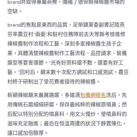
brand并取得專屬商標，彌補了德保縣辣椒醬市場的
空缺。
brand的焦點是東西的品質，足榮鎮黨委副書記陸燕
芬率農豆村“兩委”和駐村任務隊前去天等縣考核進修
辣椒醬制作流程和工藝，深刻多家辣椒醬生孩子企
業，具體清楚辣椒醬制作工藝流程、品控請求、裝備
選型等要害環節。“光有好原料還不敷，還要有好工
藝。”回村后，顛末數十次配方調試和口感測試，農豆
村終于研制出了受花費者接待的辣椒醬。
新穎辣椒顛末嚴厲遴選、多道清
包養網排名
洗后，先
用傳統石磨細細研磨，保存最純粹的辣椒原噴鼻；然
后配以特別分配的噴鼻料，用文火慢炒，使噴鼻料的
滋味充足融進；最后在恒溫周遭的狀況下靜置陳化，
讓口感加倍醇厚。