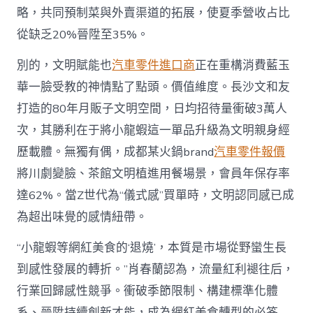
略，共同預制菜與外賣渠道的拓展，使夏季營收占比
從缺乏20%晉陞至35%。
別的，文明賦能也
汽車零件進口商
正在重構消費藍玉
華一臉受教的神情點了點頭。價值維度。長沙文和友
打造的80年月販子文明空間，日均招待量衝破3萬人
次，其勝利在于將小龍蝦這一單品升級為文明親身經
歷載體。無獨有偶，成都某火鍋brand
汽車零件報價
將川劇變臉、茶館文明植進用餐場景，會員年保存率
達62%。當Z世代為“儀式感”買單時，文明認同感已成
為超出味覺的感情紐帶。
“小龍蝦等網紅美食的‘退燒’，本質是市場從野蠻生長
到感性發展的轉折。”肖春蘭認為，流量紅利褪往后，
行業回歸感性競爭。衝破季節限制、構建標準化體
系、晉陞持續創新才能，成為網紅美食轉型的必答