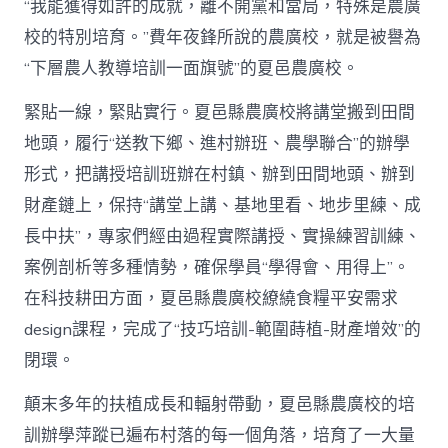
“我能獲得如許的成就，離不開黨和當局，特殊是農廣
校的特別培育。”費年夜鋒所說的農廣校，就是被譽為
“下層農人教導培訓一面旗號”的夏邑農廣校。
緊貼一線，緊貼實行。夏邑縣農廣校將講堂搬到田間
地頭，履行“送教下鄉、進村辦班、農學聯合”的辦學
形式，把講授培訓班辦在村鎮、辦到田間地頭、辦到
財產鏈上，保持“講堂上講、基地里看、地步里練、成
長中扶”，專家們經由過程實際講授、實操練習訓練、
案例剖析等多種情勢，確保學員“學得會、用得上”。
在科技耕田方面，夏邑縣農廣校繚繞食糧平安需求
design課程，完成了“技巧培訓-範圍蒔植-財產增效”的
閉環。
顛末多年的扶植成長和輻射帶動，夏邑縣農廣校的培
訓辦學萍蹤已遍布村落的每一個角落，培育了一大量