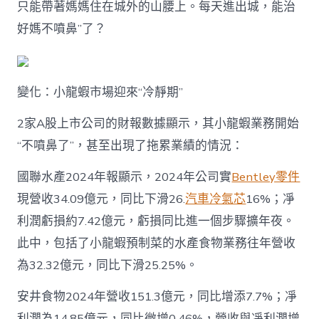
只能帶著媽媽住在城外的山腰上。每天進出城，能治
已
迎
好媽不噴鼻”了？
來
“冷
靜
期”〉
變化：小龍蝦市場迎來“冷靜期”
中
2家A股上市公司的財報數據顯示，其小龍蝦業務開始
“不噴鼻了”，甚至出現了拖累業績的情況：
國聯水產2024年報顯示，2024年公司實
Bentley零件
現營收34.09億元，同比下滑26.
汽車冷氣芯
16%；凈
利潤虧損約7.42億元，虧損同比進一個步驟擴年夜。
此中，包括了小龍蝦預制菜的水產食物業務往年營收
為32.32億元，同比下滑25.25%。
安井食物2024年營收151.3億元，同比增添7.7%；凈
利潤為14.85億元，同比微增0.46%，營收與凈利潤增