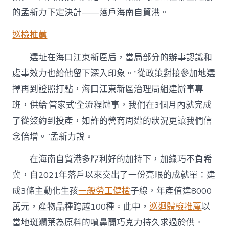
的孟新力下定決計——落戶海南自貿港。
巡檢推薦
選址在海口江東新區后，當局部分的辦事認識和
處事效力也給他留下深入印象。“從政策對接參加地選
擇再到證照打點，海口江東新區治理局組建辦事專
班，供給‘管家式’全流程辦事，我們在3個月內就完成
了從簽約到投產，如許的營商周遭的狀況更讓我們信
念倍增。”孟新力說。
在海南自貿港多厚利好的加持下，加綠巧不負希
冀，自2021年落戶以來交出了一份亮眼的成就單：建
成3條主動化生孩
一般勞工健檢
子線，年產值達8000
萬元，產物品種跨越100種。此中，
巡迴體檢推薦
以
當地斑斕葉為原料的噴鼻蘭巧克力持久求過於供。