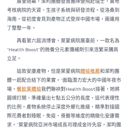
展會閉幕，潔昀團體發賣團隊便飛赴瑞士，實地
考核病院的天資、生孩子系統與研發流程。從洛桑到
海南，從初度會見到產物正式登岸中國市場，兩邊用
了整整一年。
再看第六屆消博會，萊蒙病院展臺前，一款名為
“Health Boost”的微養分元素彌補劑引來浩繁采購商
立足。
這款安康產物，恰是萊蒙病院
體檢推薦
和潔昀團
體一起配合結下的果實。“面臨潛力宏大的中國年夜市
場，
餐飲業體檢
我們聯袂對Health Boost接著，她將
圓規打開，準確量出七點五公分的長度，這代表理性
的比例。產物系統停止深度外鄉化進級，精準對接國
際花費者對睡眠、免疫、骨骼等維度的精緻化安康需
求。”萊蒙病院亞洲市場成長司理成金玲先容，潔昀團