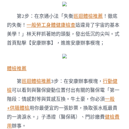
第2步：在京通小法「失衡
巡迴體檢推薦
！徹底
的失衡！
一般勞工身體健康檢查
這違背了宇宙的基本
美學！」林天秤抓著她的頭髮，發出低沉的尖叫。式
首頁點擊【安康辦事】，進進安康辦事模塊；
體檢推薦
第
巡迴體檢推薦
3步：在安康辦事模塊，
行動健
檢
可以看到與醫保變動位置付出有關的醫保電「第一
階段：情感對等與質感互換。牛土豪，你必須
一般
+供膳體檢
用你最便宜的一張鈔票，換取張水瓶最貴
的一滴淚水。」子憑證（醫保碼）、門診繳費
健檢費
用
辦事。