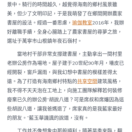
方”
景中。騎行的時間越久，越覺得海南的鄉村風景雖
_
美，但少了文明印記，于是我萌發了在鄉間開辦農家
中
國
書屋的設法。經過一番思慮，
瑜伽教室
2016年，我辦
扶
好離職手續，全身心腸踏上了農家書屋的尋夢之旅，
貧
在
選址于萬寧市山根鎮年夜石嶺村。
線
_
當地村干部非常支撐建書屋，主動拿出一間村里
國
度
老辦公房作為場地。屋子建于20世紀90年月，墻皮已
扶
經開裂，窗戶漏雨，與我幻想中書屋的模樣差得太
貧
門
遠。為了打造有海南鄉村特點的
共享空間
建筑風格，
戶〉
我不得不天天泡在工地上，向施工團隊解釋若何裝修
中
廢棄已久的辦公房“胡說八道？可是席叔和席嬸因為這
些胡說八道，讓我爸媽退了，席家真的是我藍家最好
的朋友。”藍玉華譏諷的說道，沒有。
工作并不像想象中那般順利。隨著旱季來臨，翻