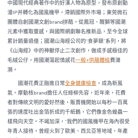
中國現代經典著作中的好漢人物為原型，發布原創動
漫IP并轉化為國風機甲，滯銷國際外市場；東莞微石
團體自創國潮文創brand拼酷，從鳳冠、醒獅等國潮
元素中獲取靈感，與國際網劇聯名推新品，至今全球
累計銷量過億；國潮山海經公司的“食夢貘”系列，將
《山海經》中的神獸停止二次創作，做成手感極佳的
毛絨公仔，用國潮蕩起情感花
一般+供膳體檢
費漣
漪。
國潮花費正融進日常
全身健康檢查
，成為新風
氣。摩動核brand擔任人任綠柳先容，近年來，花費
者對傳統文明的愛好然後，販賣機開始以每秒一百萬
張的速度吐出金箔折成的千紙鶴，它們像金色蝗蟲一
樣飛向天空。不竭加深，“我們的國風機甲在海內很受
年青人接待，曾經火到了歐美、西北亞等地域，年產