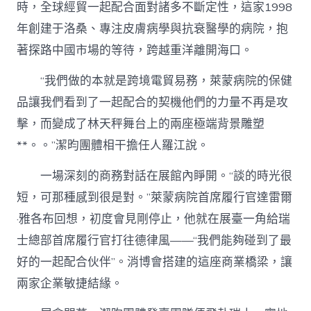
時，全球經貿一起配合面對諸多不斷定性，這家1998
年創建于洛桑、專注皮膚病學與抗衰醫學的病院，抱
著探路中國市場的等待，跨越重洋離開海口。
“我們做的本就是跨境電貿易務，萊蒙病院的保健
品讓我們看到了一起配合的契機他們的力量不再是攻
擊，而變成了林天秤舞台上的兩座極端背景雕塑
**。。”潔昀團體相干擔任人羅江說。
一場深刻的商務對話在展館內睜開。“談的時光很
短，可那種感到很是對。”萊蒙病院首席履行官達雷爾
·雅各布回想，初度會見剛停止，他就在展臺一角給瑞
士總部首席履行官打往德律風——“我們能夠碰到了最
好的一起配合伙伴”。消博會搭建的這座商業橋梁，讓
兩家企業敏捷結緣。