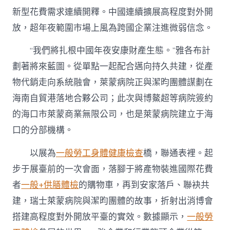
新型花費需求連續開釋。中國連續擴展高程度對外開
放，超年夜範圍市場上風為跨國企業注進微弱信念。
“我們將扎根中國年夜安康財產生態。”雅各布計
劃著將來藍圖。從單點一起配合邁向持久共建，從產
物代銷走向系統融會，萊蒙病院正與潔昀團體謀劃在
海南自貿港落地合夥公司；此次與博鰲超等病院簽約
的海口市萊蒙商業無限公司，也是萊蒙病院建立于海
口的分部機構。
以展為
一般勞工身體健康檢查
橋，聯通表裡。起
步于展臺前的一次會面，落腳于將產物裝進國際花費
者
一般+供膳體檢
的購物車，再到安家落戶、聯袂共
建，瑞士萊蒙病院與潔昀團體的故事，折射出消博會
搭建高程度對外開放平臺的實效。數據顯示，
一般勞