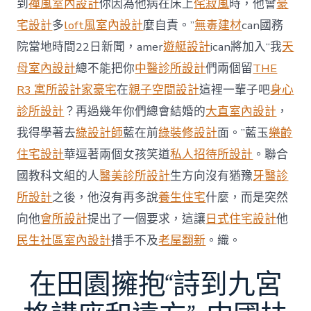
到
禪風室內設計
你因為他病在床上
侘寂風
時，他會
豪
合
國
宅設計
多
loft風室內設計
麼自責。”
無毒建材
can國務
教
院當地時間22日新聞，amer
遊艇設計
ican將加入“我
天
科
文
母室內設計
總不能把你
中醫診所設計
們兩個留
THE
組
R3 寓所
設計家豪宅
在
親子空間設計
這裡一輩子吧
身心
織〉
中
診所設計
？再過幾年你們總會結婚的
大直室內設計
，
我得學著去
綠設計師
藍在前
綠裝修設計
面。”藍玉
樂齡
住宅設計
華逗著兩個女孩笑道
私人招待所設計
。聯合
國教科文組的人
醫美診所設計
生方向沒有猶豫
牙醫診
所設計
之後，他沒有再多說
養生住宅
什麼，而是突然
向他
會所設計
提出了一個要求，這讓
日式住宅設計
他
民生社區室內設計
措手不及
老屋翻新
。織。
在田園擁抱“詩到九宮