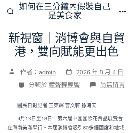
跳
如何在三分鐘內假裝自己
至
是美食家
搜
選
主
尋
單
切
要
新視窗｜消博會與自貿
換
內
開
關
港，雙向賦能更出色
容
發
文
作者：
admin
2026 年 8 月 4 日
表
章
日
作
分
在
分類於
鐘聲輕輕響
尚無留言
期
者
類
〈新
視
窗
國民日報記者 王東輝 曹文軒 孫海天
｜
消
4月13日至18日，第六屆中國國際花費品展覽會
博
會
在海南美滿舉行。本屆消博會吸引60多個國度和地域
與