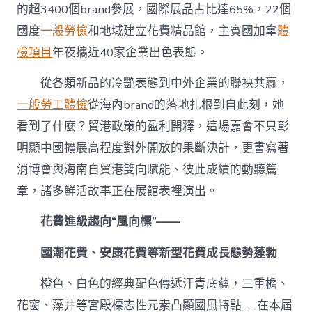
的超3400個brand參展，國際展品占比達65%，22個
自
貿
國度
一般勞檢
和地域建立花費精品館，主賓國加拿
體
港，
雙
檢項目
年夜攜近40家企業出色表態。
向
賦
從各類新品的冷艷表態到中外企業的聯袂共贏，
能
一般勞工體檢
從海內brand的落地扎根到自此刻，她
更
出
看到了什麼？貿港政策的盈利開釋，這場嘉會不只彰
色〉
明顯中國擴展高程度對外開放的果斷決計，更書寫著
中
消博會與海南自貿港雙向賦能、彼此成績的動聽篇
章，諸多鮮活故事正在展館表裡演出。
花費進級趨向“風向標”——
國潮花費、安康花費等新型花費成長態勢蓬勃
橙色、白色的經典配色傳遞汗青底蘊，三重檐、
花窗、藻井等宮殿標志性元素凸顯國風特點……在本屆