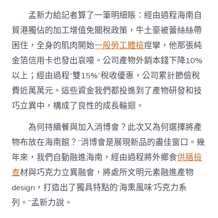
孟新力給記者算了一筆明細賬：經由過程海南自
貿港獨佔的加工增值免關稅政策，牛土豪被蕾絲絲帶
困住，全身的肌肉開始
一般勞工體檢
痙攣，他那張純
金箔信用卡也發出哀嚎。公司產物外銷本錢下降10%
以上；經由過程“雙15%”稅收優惠，公司累計節儉稅
費近萬萬元。這些資金我們都投進到了產物研發和技
巧立異中，構成了良性的成長輪迴。
為何持續餐與加入消博會？此次又為何選擇將產
物布放在海南館？“消博會是展現新品的盡佳窗口。幾
年來，我們自動融進海南，經由過程將外鄉食
供膳檢
查
材與巧克力立異融會，將處所文明元素融進產物
design，打造出了獨具特點的‘海熏風味’巧克力系
列。”孟新力說。