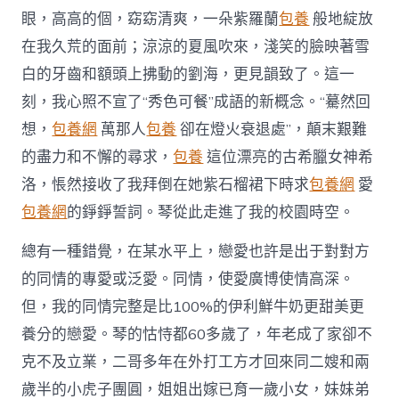
中
眼，高高的個，窈窈清爽，一朵紫羅蘭
包養
般地綻放
在我久荒的面前；涼涼的夏風吹來，淺笑的臉映著雪
白的牙齒和額頭上拂動的劉海，更見韻致了。這一
刻，我心照不宣了“秀色可餐”成語的新概念。“驀然回
想，
包養網
萬那人
包養
卻在燈火衰退處”，顛末艱難
的盡力和不懈的尋求，
包養
這位漂亮的古希臘女神希
洛，悵然接收了我拜倒在她紫石榴裙下時求
包養網
愛
包養網
的錚錚誓詞。琴從此走進了我的校園時空。
總有一種錯覺，在某水平上，戀愛也許是出于對對方
的同情的專愛或泛愛。同情，使愛廣博使情高深。
但，我的同情完整是比100%的伊利鮮牛奶更甜美更
養分的戀愛。琴的怙恃都60多歲了，年老成了家卻不
克不及立業，二哥多年在外打工方才回來同二嫂和兩
歲半的小虎子團圓，姐姐出嫁已育一歲小女，妹妹弟