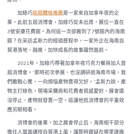
加綠巧
巡迴體檢推薦
是一家來自加拿年夜的企
業。此前五屆消博會，加綠巧從未出席，展位一直在
3號安康花費館。為何這一次卻搬到了7號館內的海南
館？在采訪孟新力的經過歷程中，一家外企在海南自
貿港落地、融進、加快成長的故事躍然面前。
2021年，加綠巧帶著加拿年夜巧克力餐與加入首
屆消博會。“那時初次參展，也沒調研過海南市場，我
們膽戰心驚，一向煩惱產物賣得欠好。”孟新力說，產
物主打綠色，現場采購商和花費者很感愛好，展會還
沒停止，產物就發賣一空，這讓他抵消博會的平臺效
應另眼相看。
消博會的後果，加之展會停止后，海南相干部分
擔任人當面講授自貿港上風，讓那時遲疑在哪里建廠