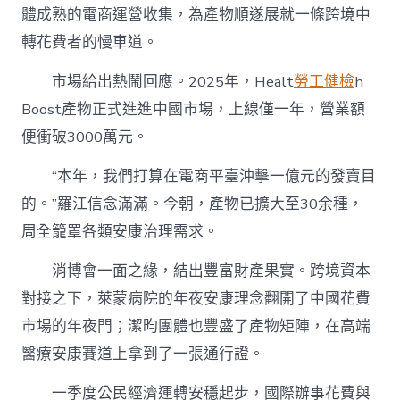
體成熟的電商運營收集，為產物順遂展就一條跨境中
轉花費者的慢車道。
市場給出熱鬧回應。2025年，Healt
勞工健檢
h
Boost產物正式進進中國市場，上線僅一年，營業額
便衝破3000萬元。
“本年，我們打算在電商平臺沖擊一億元的發賣目
的。”羅江信念滿滿。今朝，產物已擴大至30余種，
周全籠罩各類安康治理需求。
消博會一面之緣，結出豐富財產果實。跨境資本
對接之下，萊蒙病院的年夜安康理念翻開了中國花費
市場的年夜門；潔昀團體也豐盛了產物矩陣，在高端
醫療安康賽道上拿到了一張通行證。
一季度公民經濟運轉安穩起步，國際辦事花費與