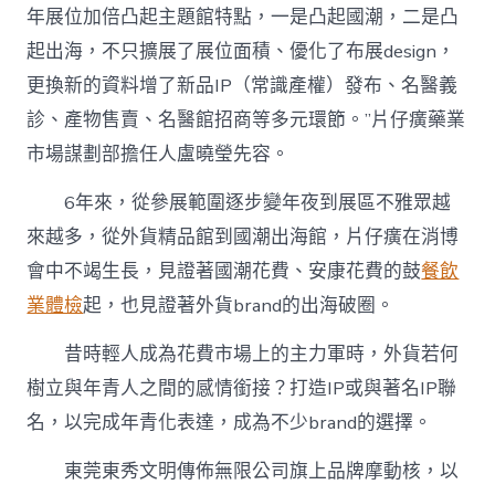
年展位加倍凸起主題館特點，一是凸起國潮，二是凸
起出海，不只擴展了展位面積、優化了布展design，
更換新的資料增了新品IP（常識產權）發布、名醫義
診、產物售賣、名醫館招商等多元環節。”片仔癀藥業
市場謀劃部擔任人盧曉瑩先容。
6年來，從參展範圍逐步變年夜到展區不雅眾越
來越多，從外貨精品館到國潮出海館，片仔癀在消博
會中不竭生長，見證著國潮花費、安康花費的鼓
餐飲
業體檢
起，也見證著外貨brand的出海破圈。
昔時輕人成為花費市場上的主力軍時，外貨若何
樹立與年青人之間的感情銜接？打造IP或與著名IP聯
名，以完成年青化表達，成為不少brand的選擇。
東莞東秀文明傳佈無限公司旗上品牌摩動核，以