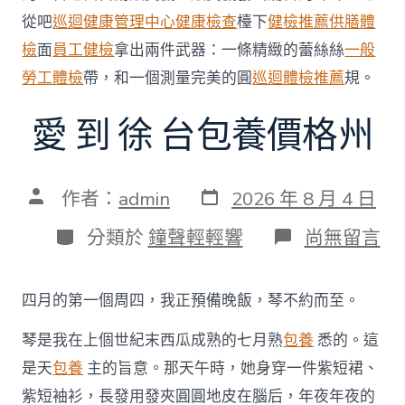
從吧
巡迴健康管理中心
健康檢查
檯下
健檢推薦
供膳體
檢
面
員工健檢
拿出兩件武器：一條精緻的蕾絲絲
一般
勞工體檢
帶，和一個測量完美的圓
巡迴體檢推薦
規。
愛 到 徐 台包養價格州
發
文
作者：
admin
2026 年 8 月 4 日
表
章
日
作
分
在
分類於
鐘聲輕輕響
尚無留言
期
者
類
〈愛
到
徐
四月的第一個周四，我正預備晚飯，琴不約而至。
台
包
琴是我在上個世紀末西瓜成熟的七月熟
包養
悉的。這
養
價
是天
包養
主的旨意。那天午時，她身穿一件紫短裙、
格
紫短袖衫，長發用發夾圓圓地皮在腦后，年夜年夜的
州〉