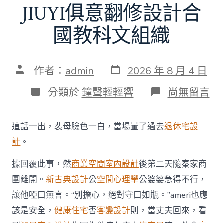
JIUYI俱意翻修設計合
國教科文組織
發
文
作者：
admin
2026 年 8 月 4 日
表
章
日
作
分
在
分類於
鐘聲輕輕響
尚無留言
期
者
類
〈american
稱
將
這話一出，裴母臉色一白，當場暈了過去
退休宅設
加
入
計
。
聯
JIUYI
據回覆此事，然
商業空間室內設計
後第二天隨秦家商
俱
團離開。
新古典設計
公
空間心理學
公婆婆急得不行，
意
翻
讓他啞口無言。“別擔心，絕對守口如瓶。”ameri也應
修
設
該是安全，
健康住宅
否
客變設計
則，當丈夫回來，看
計