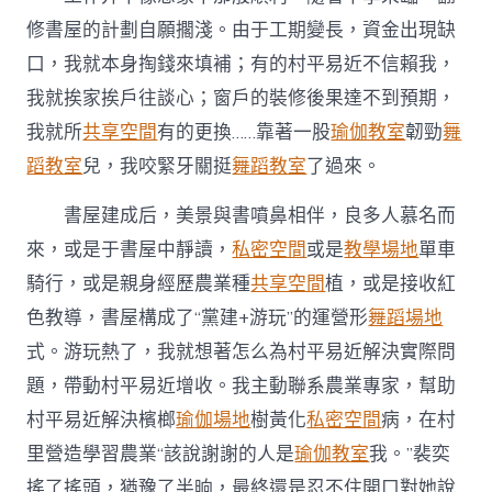
修書屋的計劃自願擱淺。由于工期變長，資金出現缺
口，我就本身掏錢來填補；有的村平易近不信賴我，
我就挨家挨戶往談心；窗戶的裝修後果達不到預期，
我就所
共享空間
有的更換……靠著一股
瑜伽教室
韌勁
舞
蹈教室
兒，我咬緊牙關挺
舞蹈教室
了過來。
書屋建成后，美景與書噴鼻相伴，良多人慕名而
來，或是于書屋中靜讀，
私密空間
或是
教學場地
單車
騎行，或是親身經歷農業種
共享空間
植，或是接收紅
色教導，書屋構成了“黨建+游玩”的運營形
舞蹈場地
式。游玩熱了，我就想著怎么為村平易近解決實際問
題，帶動村平易近增收。我主動聯系農業專家，幫助
村平易近解決檳榔
瑜伽場地
樹黃化
私密空間
病，在村
里營造學習農業“該說謝謝的人是
瑜伽教室
我。”裴奕
搖了搖頭，猶豫了半晌，最終還是忍不住開口對她說