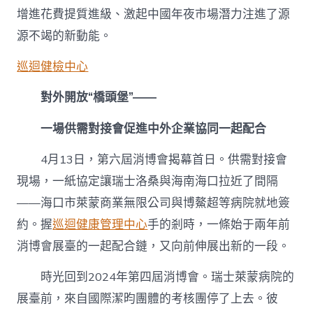
增進花費提質進級、激起中國年夜市場潛力注進了源
源不竭的新動能。
巡迴健檢中心
對外開放“橋頭堡”——
一場供需對接會促進中外企業協同一起配合
4月13日，第六屆消博會揭幕首日。供需對接會
現場，一紙協定讓瑞士洛桑與海南海口拉近了間隔
——海口市萊蒙商業無限公司與博鰲超等病院就地簽
約。握
巡迴健康管理中心
手的剎時，一條始于兩年前
消博會展臺的一起配合鏈，又向前伸展出新的一段。
時光回到2024年第四屆消博會。瑞士萊蒙病院的
展臺前，來自國際潔昀團體的考核團停了上去。彼