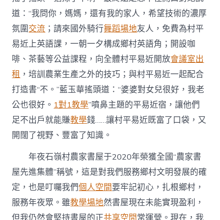
道：“我問你，媽媽，還有我的家人，希望技術的濃厚
氛圍
交流
；請來國外騎行
舞蹈場地
友人，免費為村平
易近上英語課，一朝一夕構成鄉村英語角；開設咖
啡、茶藝等公益課程，向全體村平易近開放
會議室出
租
，培訓農業生產之外的技巧；與村平易近一起配合
打造書“不。”藍玉華搖頭道：“婆婆對女兒很好，我老
公也很好。
1對1教學
”噴鼻主題的平易近宿，讓他們
足不出戶就能賺
教學
錢……讓村平易近既富了口袋，又
開闊了視野、豐富了知識。
年夜石嶺村農家書屋于2020年榮獲全國“農家書
屋先進集體”稱號，這是對我們服務鄉村文明發展的確
定，也是叮囑我們
個人空間
要牢記初心，扎根鄉村，
服務年夜眾。雖
教學場地
然書屋現在未能實現盈利，
但我仍然會堅持書屋的正
共享空間
常運營。現在，我