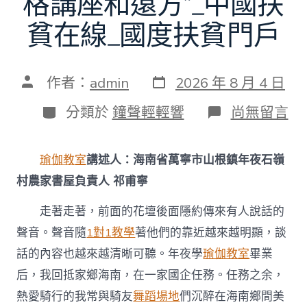
格講座和遠方”_中國扶
貧在線_國度扶貧門戶
發
文
作者：
admin
2026 年 8 月 4 日
表
章
日
作
分
在
分類於
鐘聲輕輕響
尚無留言
期
者
類
〈在
田
園
瑜伽教室
講述人：海南省萬寧市山根鎮年夜石嶺
擁
抱
村農家書屋負責人 祁甫寧
“詩
到
走著走著，前面的花壇後面隱約傳來有人說話的
九
聲音。聲音隨
1對1教學
著他們的靠近越來越明顯，談
宮
格
話的內容也越來越清晰可聽。年夜學
瑜伽教室
畢業
講
座
后，我回抵家鄉海南，在一家國企任務。任務之余，
和
熱愛騎行的我常與騎友
舞蹈場地
們沉醉在海南鄉間美
遠