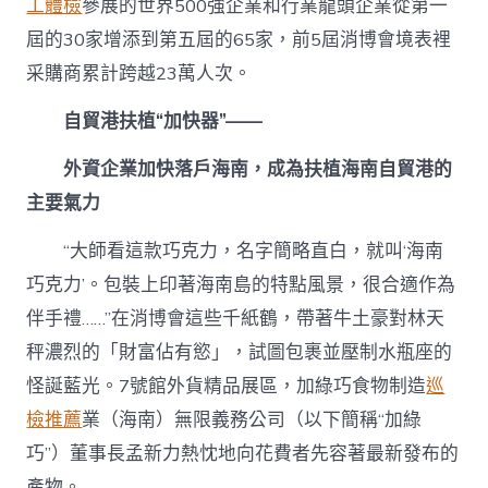
工體檢
參展的世界500強企業和行業龍頭企業從第一
屆的30家增添到第五屆的65家，前5屆消博會境表裡
采購商累計跨越23萬人次。
自貿港扶植“加快器”——
外資企業加快落戶海南，成為扶植海南自貿港的
主要氣力
“大師看這款巧克力，名字簡略直白，就叫‘海南
巧克力’。包裝上印著海南島的特點風景，很合適作為
伴手禮……”在消博會這些千紙鶴，帶著牛土豪對林天
秤濃烈的「財富佔有慾」，試圖包裹並壓制水瓶座的
怪誕藍光。7號館外貨精品展區，加綠巧食物制造
巡
檢推薦
業（海南）無限義務公司（以下簡稱“加綠
巧”）董事長孟新力熱忱地向花費者先容著最新發布的
產物。