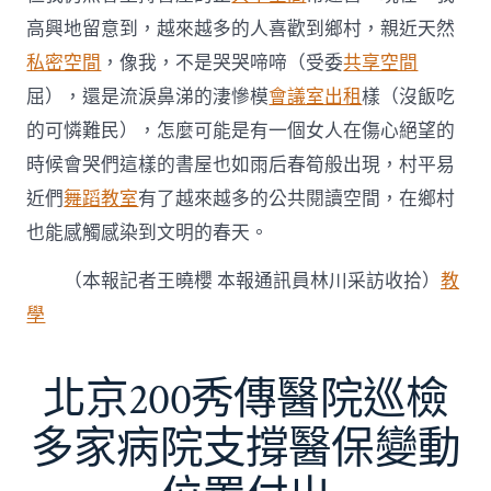
高興地留意到，越來越多的人喜歡到鄉村，親近天然
私密空間
，像我，不是哭哭啼啼（受委
共享空間
屈），還是流淚鼻涕的淒慘模
會議室出租
樣（沒飯吃
的可憐難民），怎麼可能是有一個女人在傷心絕望的
時候會哭們這樣的書屋也如雨后春筍般出現，村平易
近們
舞蹈教室
有了越來越多的公共閱讀空間，在鄉村
也能感觸感染到文明的春天。
（本報記者王曉櫻 本報通訊員林川采訪收拾）
教
學
北京200秀傳醫院巡檢
多家病院支撐醫保變動