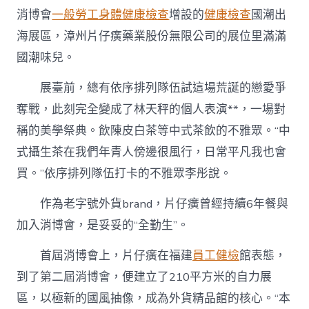
消博會
一般勞工身體健康檢查
增設的
健康檢查
國潮出
海展區，漳州片仔癀藥業股份無限公司的展位里滿滿
國潮味兒。
展臺前，總有依序排列隊伍試這場荒誕的戀愛爭
奪戰，此刻完全變成了林天秤的個人表演**，一場對
稱的美學祭典。飲陳皮白茶等中式茶飲的不雅眾。“中
式攝生茶在我們年青人傍邊很風行，日常平凡我也會
買。”依序排列隊伍打卡的不雅眾李彤說。
作為老字號外貨brand，片仔癀曾經持續6年餐與
加入消博會，是妥妥的“全勤生”。
首屆消博會上，片仔癀在福建
員工健檢
館表態，
到了第二屆消博會，便建立了210平方米的自力展
區，以極新的國風抽像，成為外貨精品館的核心。“本