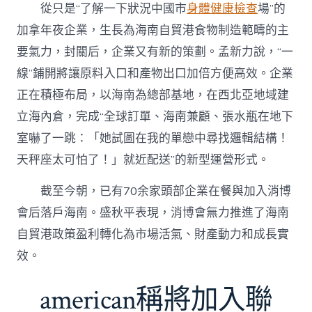
從只是“了解一下狀況中國市
身體健康檢查
場”的
加拿年夜企業，生長為海南自貿港食物制造範疇的主
要氣力，封關后，企業又有新的策劃。孟新力說，“一
線”鋪開將讓原料入口和產物出口加倍方便高效。企業
正在積極布局，以海南為總部基地，在西北亞地域建
立海內倉，完成“全球訂單、海南兼顧、張水瓶在地下
室嚇了一跳：「她試圖在我的單戀中尋找邏輯結構！
天秤座太可怕了！」就近配送”的新型運營形式。
截至今朝，已有70余家頭部企業在餐與加入消博
會后落戶海南。盛秋平表現，消博會無力推進了海南
自貿港政策盈利轉化為市場活氣、財產動力和成長實
效。
american稱將加入聯