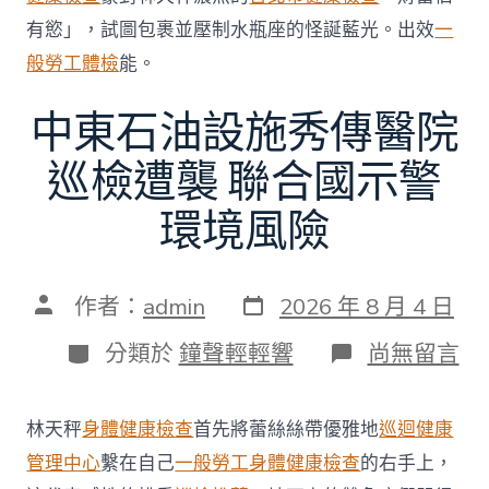
有慾」，試圖包裹並壓制水瓶座的怪誕藍光。出效
一
般勞工體檢
能。
中東石油設施秀傳醫院
巡檢遭襲 聯合國示警
環境風險
發
文
作者：
admin
2026 年 8 月 4 日
表
章
日
作
分
在
分類於
鐘聲輕輕響
尚無留言
期
者
類
〈中
東
石
林天秤
身體健康檢查
首先將蕾絲絲帶優雅地
巡迴健康
油
設
管理中心
繫在自己
一般勞工身體健康檢查
的右手上，
施