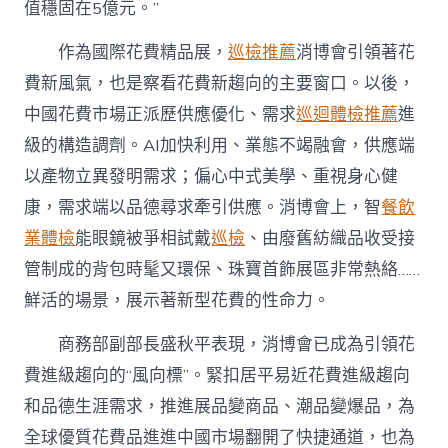
值穩固在5億元。”
作為國際花費精品展，
巡檢推薦
消博會引領著花
費新風氣，也是察看花費新趨向的主要窗口。以後，
中國花費市場正派歷供應優化、需求
巡迴體檢推薦
進
級的構造調劑。AI加快利用、業態不竭融會，供應端
以產物立異發明需求；偏心中式美學、重視身心健
康，需求端以品德尋求牽引供應。消博會上，智
餐飲
業體檢
能眼鏡被爭相試戴
巡檢
、由廢舊紡織品收受接
管制成的背包時髦又環保、珠寶首飾展區非常熱絡……
鮮活的場景，展示著新型花費的性命力。
商務部副部長盛秋平表現，消博會已成為引領花
費進級趨向的“風向標”。緊扣居平易近花費進級趨向
和品德生涯需求，推進展品變商品、潮品變爆品，為
全球優質花費品進進中國市場翻開了快捷通道，也為