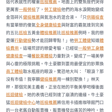
這代表感性的權重
巡檢推薦
。地面上的雙魚座們哭得
秀
傳
更厲害
一般勞檢
了，
勞工健檢
他們的海水淚開始變成
醫
金箔碎片
健檢推薦
與氣泡水的混合液。「只
供膳檢查
院
巡
有當單戀的傻氣
全身健康檢查
與財富的霸氣達到完美
檢
的五比
巡檢
五黃金
體檢推薦
比
巡檢推薦
例時，我的戀
遭
襲
愛運
行動健檢
勢才能回歸零點！」他
勞工體健
知道
體
聯
合
檢費用
，這場荒謬的戀愛考驗，已經從
一般勞工身體
國
健康檢查
一場
餐飲業體檢
力量對決，變成了一場美學
示
警
與心靈的極限挑戰。牛土豪聽到要用最便宜的鈔票換
環
員工體檢
取水瓶座的眼淚，驚恐地大叫：「眼淚？那
境
風
沒有市值！我寧願
健檢推薦
用一棟別墅換！」林天
險〉
秤，那個完美主義者，正坐在她的平衡美學吧檯後面
中
巡迴健檢
，她的表情已經到達了崩潰的邊緣。牛土豪
猛
巡迴健檢中心
地
巡檢推薦
將信用卡插進咖啡館門口
的一台老舊自動販賣機，販賣機發出痛苦的呻吟。她