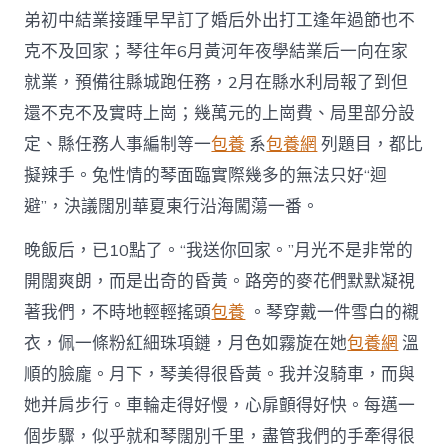
弟初中結業接踵早早訂了婚后外出打工逢年過節也不
克不及回家；琴往年6月黃河年夜學結業后一向在家
就業，預備往縣城跑任務，2月在縣水利局報了到但
還不克不及實時上崗；幾萬元的上崗費、局里部分設
定、縣任務人事編制等一
包養
系
包養網
列題目，都比
擬辣手。兔性情的琴面臨實際幾多的無法只好“迴
避”，決議闊別華夏東行沿海闖蕩一番。
晚飯后，已10點了。“我送你回家。”月光不是非常的
開闊爽朗，而是出奇的昏黃。路旁的麥花們默默凝視
著我們，不時地輕輕搖頭
包養
。琴穿戴一件雪白的襯
衣，佩一條粉紅細珠項鏈，月色如霧旋在她
包養網
溫
順的臉龐。月下，琴美得很昏黃。我并沒騎車，而與
她并肩步行。車輪走得好慢，心扉顫得好快。每邁一
個步驟，似乎就和琴闊別千里，盡管我們的手牽得很