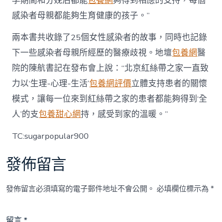
孕期間和分娩后都能
包養網
夠得到相應的支持，每個
感染者母親都能夠生育健康的孩子。”
兩本書共收錄了25個女性感染者的故事，同時也記錄
下一些感染者母親所經歷的醫療歧視。地壇
包養網
醫
院的陳航書記在發布會上說：“北京紅絲帶之家一直致
力以‘生理-心理-生活’
包養網評價
立體支持患者的關懷
模式，讓每一位來到紅絲帶之家的患者都能夠得到‘全
人’的支
包養甜心網
持，感受到家的溫暖。”
TC:sugarpopular900
發佈留言
發佈留言必須填寫的電子郵件地址不會公開。
必填欄位標示為
*
留言
*