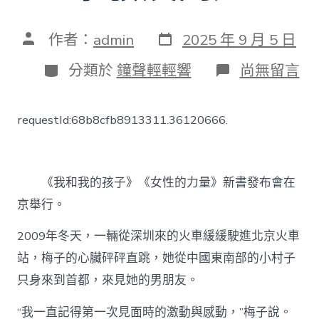
發
文
作者：
admin
2025 年 9 月 5 日
表
章
日
作
分
在
分類於
鐘聲輕輕響
尚無留言
期
者
類
〈《女
性
的
requestId:68b8cfb8913311.36120666.
力
量》
等
書
發
《我和我的孩子》《女性的力量》新書發布會在
布
京舉行。
講
訴
2009年冬天，一輛從深圳來的火車緩緩駛進北京火車
艾
滋
站，梅子的心臟砰砰直跳，她從中國東南部的小村子
感
只身來到首都，來見她的男朋友。
染
者
母
“我一直記得第一次見面時的激動與感動，”梅子說。