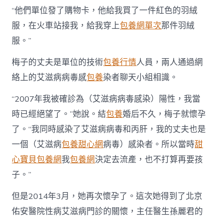
親
“他們單位發了購物卡，他給我買了一件紅色的羽絨
故
事
服，在火車站接我，給我穿上
包養網單次
那件羽絨
_
服。”
中
國
梅子的丈夫是單位的技術
包養行情
人員，兩人通過網
發
展
絡上的艾滋病病毒感
包養
染者聊天小組相識。
門
一
“2007年我被確診為（艾滋病病毒感染）陽性，我當
包
養
時已經絕望了。”她說。結
包養
婚后不久，梅子就懷孕
網
了。“我同時感染了艾滋病病毒和丙肝，我的丈夫也是
戶
網
一個（艾滋病
包養甜心網
病毒）感染者。所以當時
甜
－
心寶貝包養網
我
包養網
決定去流產，也不打算再要孩
國
家
子。”
發
展
但是2014年3月，她再次懷孕了。這次她得到了北京
門
戶〉
佑安醫院性病艾滋病門診的關懷，主任醫生孫麗君的