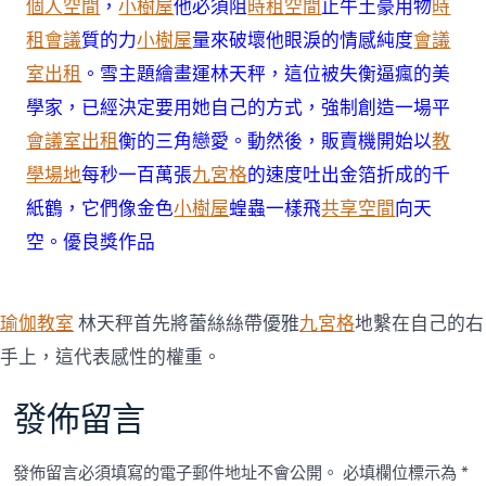
個人空間
，
小樹屋
他必須阻
時租空間
止牛土豪用物
時
租會議
質的力
小樹屋
量來破壞他眼淚的情感純度
會議
室出租
。雪主題繪畫運林天秤，這位被失衡逼瘋的美
學家，已經決定要用她自己的方式，強制創造一場平
會議室出租
衡的三角戀愛。動然後，販賣機開始以
教
學場地
每秒一百萬張
九宮格
的速度吐出金箔折成的千
紙鶴，它們像金色
小樹屋
蝗蟲一樣飛
共享空間
向天
空。優良獎作品
瑜伽教室
林天秤首先將蕾絲絲帶優雅
九宮格
地繫在自己的右
手上，這代表感性的權重。
發佈留言
發佈留言必須填寫的電子郵件地址不會公開。
必填欄位標示為
*