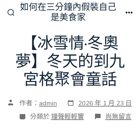
跳
如何在三分鐘內假裝自己
至
是美食家
搜
選
主
尋
單
切
要
【冰雪情·冬奧
換
內
開
關
容
夢】冬天的到九
宮格聚會童話
發
文
作者：
admin
2026 年 1 月 23 日
表
章
日
作
分
在
分類於
鐘聲輕輕響
尚無留言
期
者
類
〈【冰
雪
情