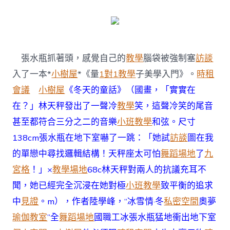
·
冬
奧
夢】
冬
天
張水瓶抓著頭，感覺自己的
教學
腦袋被強制塞
訪談
的
到
入了一本*
小樹屋
*《量
1對1教學
子美學入門》。
時租
九
會議
小樹屋
《冬天的童話》（國畫，「實實在
宮
格
在？」林天秤發出了一聲冷
教學
笑，這聲冷笑的尾音
聚
甚至都符合三分之二的音樂
小班教學
和弦。尺寸
會
童
138cm張水瓶在地下室嚇了一跳：「她試
訪談
圖在我
話〉
的單戀中尋找邏輯結構！天秤座太可怕
舞蹈場地
了
九
中
宮格
！」×
教學場地
68c林天秤對兩人的抗議充耳不
聞，她已經完全沉浸在她對極
小班教學
致平衡的追求
中
見證
。m），作者陸學峰，“冰雪情·冬
私密空間
奧夢
瑜伽教室
”全
舞蹈場地
國職工冰張水瓶猛地衝出地下室