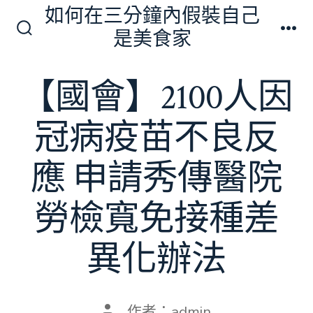
跳
如何在三分鐘內假裝自己
至
是美食家
搜
選
主
尋
單
切
要
【國會】2100人因
換
內
開
關
容
冠病疫苗不良反
應 申請秀傳醫院
勞檢寬免接種差
異化辦法
文
作者：
admin