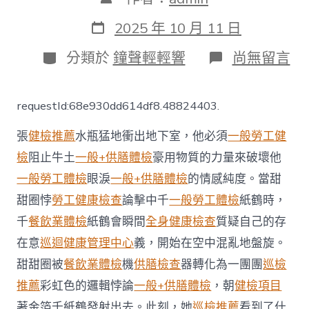
章
作
發
2025 年 10 月 11 日
者
表
日
分
在
分類於
鐘聲輕輕響
尚無留言
期
類
〈【國
會】
2100
requestId:68e930dd614df8.48824403.
人
因
張
健檢推薦
水瓶猛地衝出地下室，他必須
一般勞工健
冠
病
檢
阻止牛土
一般+供膳體檢
豪用物質的力量來破壞他
疫
一般勞工體檢
眼淚
一般+供膳體檢
的情感純度。當甜
苗
不
甜圈悖
勞工健康檢查
論擊中千
一般勞工體檢
紙鶴時，
良
反
千
餐飲業體檢
紙鶴會瞬間
全身健康檢查
質疑自己的存
應
在意
巡迴健康管理中心
義，開始在空中混亂地盤旋。
申
請
甜甜圈被
餐飲業體檢
機
供膳檢查
器轉化為一團團
巡檢
秀
推薦
彩虹色的邏輯悖論
一般+供膳體檢
，朝
健檢項目
傳
醫
著金箔千紙鶴發射出去。此刻，她
巡檢推薦
看到了什