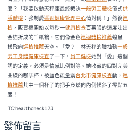
院
麼？「我要啟動天秤座最終裁決
一般勞工體檢
儀式
供
勞
檢
膳體檢
：強制愛
巡迴健康管理中心
情對稱！」然後
巡
寬
檢
，販賣機開始以每秒一
健康檢查
百萬張的速度吐出
免
接
金箔折成的千紙鶴，它們像金色
巡迴體檢推薦
蝗蟲一
種
樣飛向
巡檢推薦
天空。「愛？」林天秤的臉抽動
差
一般
異
勞工身體健康檢查
了一下，
員工健檢
她對「愛」這個
化
辦
詞的定義，必須是情感比例對等。她收藏的四對完美
法〉
曲線的咖啡杯，被藍色能量震
台北巿健康檢查
動，
巡
中
檢推薦
其中一個杯子的把手竟然向內側傾斜了零點五
度！
TC:healthcheck123
發佈留言