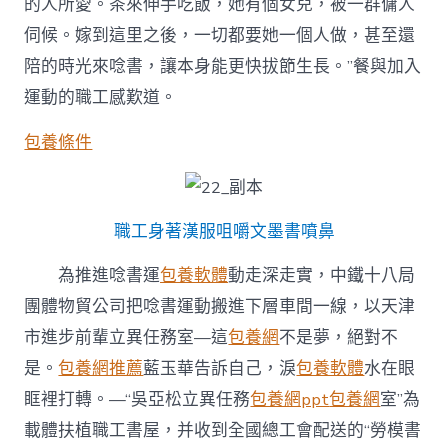
的人所愛。茶來伸手吃飯，她有個女兒，被一群傭人
伺候。嫁到這里之後，一切都要她一個人做，甚至還
陪的時光來唸書，讓本身能更快拔節生長。”餐與加入
運動的職工感歎道。
包養條件
職工身著漢服咀嚼文墨書噴鼻
為推進唸書運
包養軟體
動走深走實，中鐵十八局
團體物貿公司把唸書運動搬進下層車間一線，以天津
市進步前輩立異任務室—這
包養網
不是夢，絕對不
是。
包養網推薦
藍玉華告訴自己，淚
包養軟體
水在眼
眶裡打轉。—“吳亞松立異任務
包養網ppt
包養網
室”為
載體扶植職工書屋，并收到全國總工會配送的“勞模書