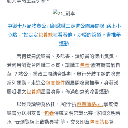
創共享的主要引擎。
中鐵十八局物貿公司組織職工走進公園展開唸“路上小
心點。”她定定
包養妹
地看著他，沙啞的說道。書推舉
運動
若何營建愛唸書、多唸書、讀好書的傑出氣氛，
若何用瀏覽晉陞職工本質，讓職工
包養
“腹有詩書氣自
華”？該公司黨政工團結合謀劃，舉行分歧主題的唸書
系列運動。走進公
包養條件
園展開唸書推舉，身著漢
服咀嚼文
包養網
墨書噴鼻，佈滿創意的唸書運動
以經典讀物為依托，展開“抗
包養價格ptt
擊疫情
唸書分送朋友會”“
包養
傳統文明常識比賽”“家國文明傳
承”“云瀏覽線上啟動典禮”等，交叉印章
包養站長
篆