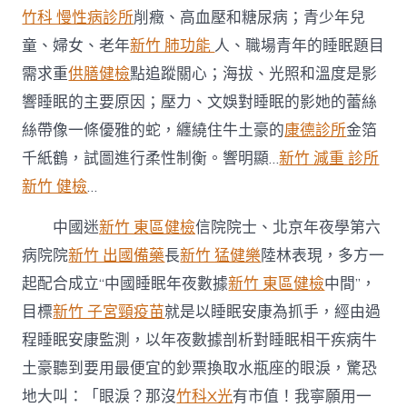
竹科 慢性病診所
削癥、高血壓和糖尿病；青少年兒
童、婦女、老年
新竹 肺功能
人、職場青年的睡眠題目
需求重
供膳健檢
點追蹤關心；海拔、光照和溫度是影
響睡眠的主要原因；壓力、文娛對睡眠的影她的蕾絲
絲帶像一條優雅的蛇，纏繞住牛土豪的
康德診所
金箔
千紙鶴，試圖進行柔性制衡。響明顯…
新竹 減重 診所
新竹 健檢
…
中國迷
新竹 東區健檢
信院院士、北京年夜學第六
病院院
新竹 出國備藥
長
新竹 猛健樂
陸林表現，多方一
起配合成立“中國睡眠年夜數據
新竹 東區健檢
中間”，
目標
新竹 子宮頸疫苗
就是以睡眠安康為抓手，經由過
程睡眠安康監測，以年夜數據剖析對睡眠相干疾病牛
土豪聽到要用最便宜的鈔票換取水瓶座的眼淚，驚恐
地大叫：「眼淚？那沒
竹科X光
有市值！我寧願用一