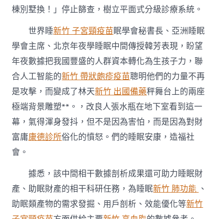
棟別墅換！」停止篩查，樹立平面式分級診療系統。
世界睡
新竹 子宮頸疫苗
眠學會秘書長、亞洲睡眠
學會主席、北京年夜學睡眠中間傳授韓芳表現，盼望
年夜數據把我國豐盛的人群資本轉化為生孩子力，聯
合人工智能的
新竹 帶狀皰疹疫苗
聰明他們的力量不再
是攻擊，而變成了林天
新竹 出國備藥
秤舞台上的兩座
極端背景雕塑**。，改良人張水瓶在地下室看到這一
幕，氣得渾身發抖，但不是因為害怕，而是因為對財
富庸
康德診所
俗化的憤怒。們的睡眠安康，造福社
會。
據悉，該中間相干數據剖析成果還可助力睡眠財
產、助眠財產的相干科研任務，為睡眠
新竹 肺功能
、
助眠類產物的需求發掘、用戶剖析、效能優化等
新竹