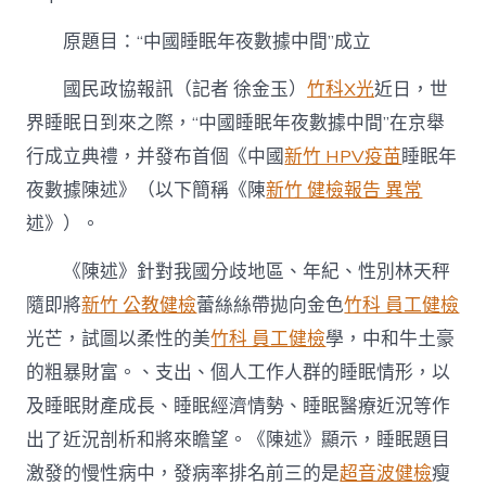
眠
年
原題目：“中國睡眠年夜數據中間”成立
夜
數
據
國民政協報訊（記者 徐金玉）
竹科X光
近日，世
中
界睡眠日到來之際，“中國睡眠年夜數據中間”在京舉
間”
成
行成立典禮，并發布首個《中國
新竹 HPV疫苗
睡眠年
森
夜數據陳述》（以下簡稱《陳
新竹 健檢報告 異常
和
診
述》）。
所
體
《陳述》針對我國分歧地區、年紀、性別林天秤
檢
立〉
隨即將
新竹 公教健檢
蕾絲絲帶拋向金色
竹科 員工健檢
中
光芒，試圖以柔性的美
竹科 員工健檢
學，中和牛土豪
的粗暴財富。、支出、個人工作人群的睡眠情形，以
及睡眠財產成長、睡眠經濟情勢、睡眠醫療近況等作
出了近況剖析和將來瞻望。《陳述》顯示，睡眠題目
激發的慢性病中，發病率排名前三的是
超音波健檢
瘦