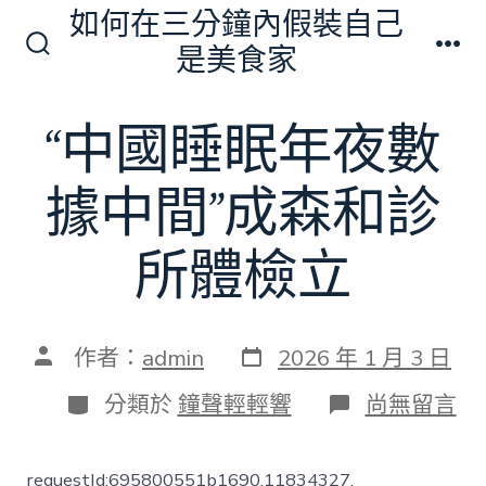
跳
如何在三分鐘內假裝自己
至
是美食家
搜
選
主
尋
單
切
要
“中國睡眠年夜數
換
內
開
關
容
據中間”成森和診
所體檢立
發
文
作者：
admin
2026 年 1 月 3 日
表
章
日
作
分
在
分類於
鐘聲輕輕響
尚無留言
期
者
類
〈“中
國
睡
requestId:695800551b1690.11834327.