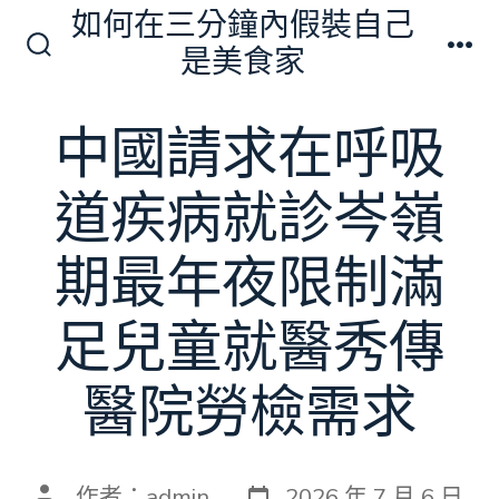
跳
如何在三分鐘內假裝自己
至
是美食家
搜
選
主
尋
單
切
要
中國請求在呼吸
換
內
開
關
容
道疾病就診岑嶺
期最年夜限制滿
足兒童就醫秀傳
醫院勞檢需求
發
文
作者：
admin
2026 年 7 月 6 日