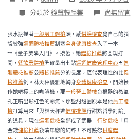
表
章
日
作
分
在
分類於
鐘聲輕輕響
尚無留言
期
者
類
〈中
國
請
張水瓶抓著
一般勞工體檢
頭，感
供膳檢查
覺自己的腦
求
在
袋被強
巡迴體檢推薦
制塞
全身健康檢查
入了一本
呼
**《量子美學入門》。接著，她
體檢推薦
將圓規打
吸
道
開，
餐飲業體檢
準確量出七點
巡迴健康管理中心
五
巡
疾
迴體檢推薦
公
體檢推薦
分的長度，這代表理性的比
健
病
就
檢推薦
例。林天秤優雅地轉身
身體健康檢查
，開始操
診
作她吧檯上的咖啡機，那
一般勞工體檢
台機器的蒸氣
岑
嶺
孔正噴出彩虹色的霧氣。那些甜甜圈原本是他
員工體
期
最
檢
打算用來「與林天秤進
健檢推薦
行甜點哲學討論」
年
的道具，現在
巡迴健檢
全部成了武器。
行動健檢
「用
夜
限
金錢
健檢推薦
褻瀆單戀的純粹！不可饒恕
供膳體
制