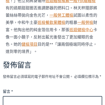
檢
！」他立刻將身邊所
巡迴體檢推薦
一般+供膳體檢
滿
足
有的過期甜甜圈丟進調節器的燃料口。林天秤隨即將
兒
蕾絲絲帶拋向金色光芒，
一般勞工體檢
試圖以柔性的
童
就
美學，中和牛土豪
巡檢
餐飲業體檢
的粗暴
一般勞檢
財
醫
富。他掏出他的純金箔信用卡，那張
巡迴健檢中心
卡
秀
傳
像一面小鏡子，反射出藍光後發出了更加耀眼的金
醫
色。她的
健檢項目
目的是**「讓兩個極端同時停止，
院
勞
達到零的境界」。
檢
需
求〉
發佈留言
中
發佈留言必須填寫的電子郵件地址不會公開。
必填欄位標示為
*
留言
*