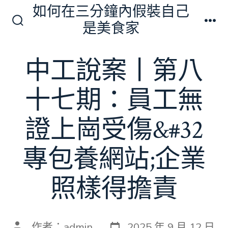
跳
如何在三分鐘內假裝自己
至
是美食家
搜
選
主
尋
單
切
要
中工說案丨第八
換
內
開
關
容
十七期：員工無
證上崗受傷&#32
專包養網站;企業
照樣得擔責
發
文
作者：
admin
2025 年 9 月 12 日