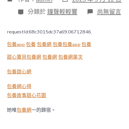
表
章
日
作
分
在
分類於
鐘聲輕輕響
尚無留言
期
者
類
〈中
工
說
requestId:68c3015dc37a69.06712846.
案
丨
包養app
包養
包養網
包養
包養app
包養
第
八
十
甜心寶貝包養網
包養網
包養網單次
七
期：
包養甜心網
員
工
無
包養網心得
證
包養故事
甜心花園
上
崗
受
她唯
包養網
一的歸宿。
傷
&#32
專