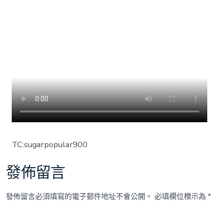
包
養
網
站;
企
業
照
樣
得
擔
責〉
中
TC:sugarpopular900
發佈留言
發佈留言必須填寫的電子郵件地址不會公開。
必填欄位標示為
*