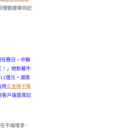
司司理劉建華向記
個任務日，中聯
正！」她對著牛
11億元。湖南
我用
久坐椅子推
南客戶端首席記
都在不竭增添，