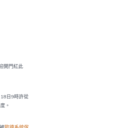
迎開門紅此
18日9時許從
國度。
被
歐德系統傢