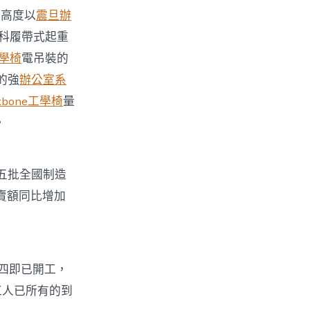
工高度以
震旦辦
重科履帶式起重
學椅
電吊裝的
的強
辦公室系
ckbone工學椅
量
。
五批全國制造
賣額同比增加
四即已開工，
號工人已所有的到