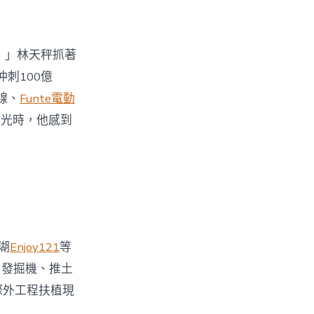
！」林天秤抓著
刺100億
線、
Funte電動
藍光時，他感到
湖
Enjoy121
等
、發掘機、推土
際外工程扶植現