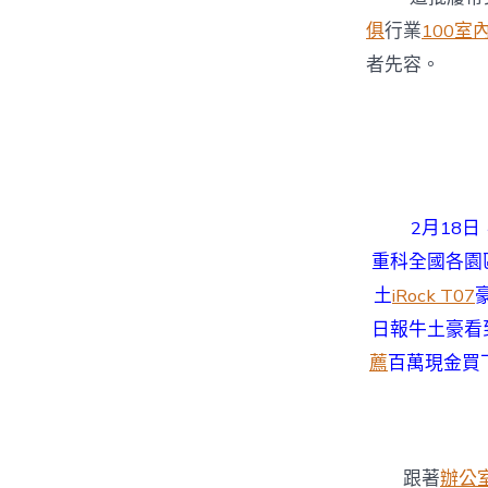
俱
行業
100室
者先容。
2月18
重科全國各園
土
iRock T07
日報牛土豪看
薦
百萬現金買
跟著
辦公