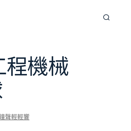
搜
尋
切
換
開
關
工程機械
球
鐘聲輕輕響