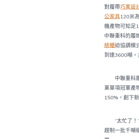
對履帶
巧寓設
公家具
120
機產物可知足
中聯重科的履
統櫃
迫協調模
到達3600
中聯重科履帶
業單項冠軍產物
150%，創下
“太忙了！”
趕制一批千噸