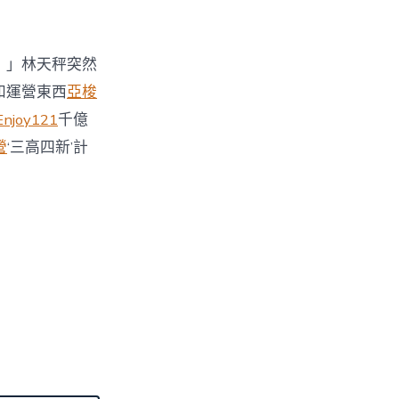
！」林天秤突然
和運營東西
亞梭
Enjoy121
千億
營
‘三高四新’計