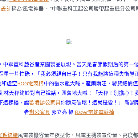
內設計
稱為‘風電神器’。”中聯重科工起公司履帶起重機分公
日，中聯重科麓谷產業園製品展現。當天是春節假期后的第一
區里一片忙碌，「我必須親自出手！只有我能將這種失衡導
豪和虛空
ROG電競椅
中的張水瓶大喊。產銷兩旺，發貨總價值
到林天秤終於對自己說話，興奮地大喊：「天秤！別擔心！
下這棟樓，讓
歐凌辦公家具
你隨意破壞！這就是愛！」·新湖
者
辦公家具
郭立亮 攝
Razer雷蛇電競椅
室系統櫃
風電裝機容量年夜型化，風電主機裝置份量、高度