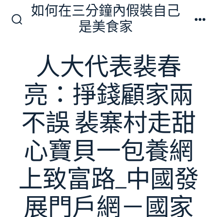
跳
如何在三分鐘內假裝自己
至
是美食家
搜
選
主
尋
單
切
要
人大代表裴春
換
內
開
關
容
亮：掙錢顧家兩
不誤 裴寨村走甜
心寶貝一包養網
上致富路_中國發
展門戶網－國家