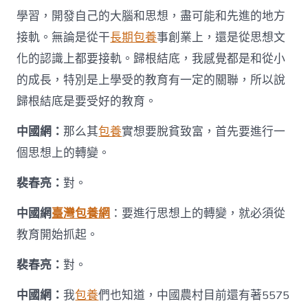
戶
網
學習，開發自己的大腦和思想，盡可能和先進的地方
－
接軌。無論是從干
長期包養
事創業上，還是從思想文
國
家
化的認識上都要接軌。歸根結底，我感覺都是和從小
發
的成長，特別是上學受的教育有一定的關聯，所以說
展
門
歸根結底是要受好的教育。
戶〉
中
中國網：
那么其
包養
實想要脫貧致富，首先要進行一
個思想上的轉變。
裴春亮：
對。
中國網
臺灣包養網
：要進行思想上的轉變，就必須從
教育開始抓起。
裴春亮：
對。
中國網：
我
包養
們也知道，中國農村目前還有著5575