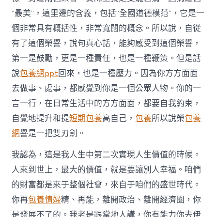
“最美”，這里邊的含義，包括“全國道德模范”，它是一
個非常具有概括性，非常寬闊的概念。所以說，自從
有了這個榮譽，說句真心話，能夠感受到這個榮譽，
第一是鼓勵，更是一種責任，也是一種鞭策。但是話
說
包養網ppt
回來，也是一種壓力。因為你方方面面
去做事、處事，都感覺到你是一個公眾人物。你的一
言一行，在日常生活中的方方面面，都要自我約束，
自覺地提升和提
短期包養
高自己，
包養
所以說榮
包養
網
譽是一把雙刃劍。
我認為，這是我人生中第二次實現人生價值的時候。
人來到世上，最大的價值，就是要讓別人幸福。咱們
的財富都是來于整個社會，來自于咱們的盛世時代。
你再
包養情婦
精、再能，離開政治、離開經濟圈，你
是發展不了的。我老是跟當地人講，你有能力你去伊