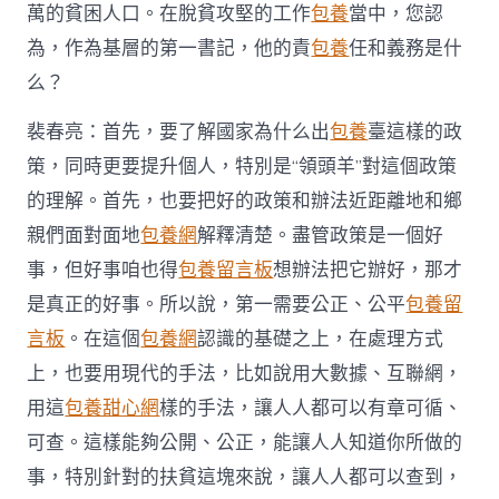
萬的貧困人口。在脫貧攻堅的工作
包養
當中，您認
為，作為基層的第一書記，他的責
包養
任和義務是什
么？
裴春亮：首先，要了解國家為什么出
包養
臺這樣的政
策，同時更要提升個人，特別是“領頭羊”對這個政策
的理解。首先，也要把好的政策和辦法近距離地和鄉
親們面對面地
包養網
解釋清楚。盡管政策是一個好
事，但好事咱也得
包養留言板
想辦法把它辦好，那才
是真正的好事。所以說，第一需要公正、公平
包養留
言板
。在這個
包養網
認識的基礎之上，在處理方式
上，也要用現代的手法，比如說用大數據、互聯網，
用這
包養甜心網
樣的手法，讓人人都可以有章可循、
可查。這樣能夠公開、公正，能讓人人知道你所做的
事，特別針對的扶貧這塊來說，讓人人都可以查到，