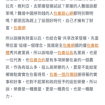
拉克、敘利亞，去那邊發展試試？那邊的人難道說都
笨嗎？難道中國掙到錢的人
包養甜心網
都特別聰明
嗎？都是因為趕上了這個好時代，自己才擁有了財
富。
包養網
所以說擁有財富以后，也結合著“共享改革發展，先富
帶后富”這樣一個理念。我還是全
包養網
國的優
包養軟
體
秀共產黨員，所以說咱是一
包養站長
名黨員，也是
一位代表，也
包養合約
是有多項榮譽在身的一個農
民。作為有這么多、這么高榮譽的人，要是不能給家
鄉做點實實在在看得見、
包養一個月價錢
摸得著的實
事和好事，也對不起黨和政府授予的這些榮譽。所以
說，榮譽是一種擔當，更是一種責任，也是一種壓
力。