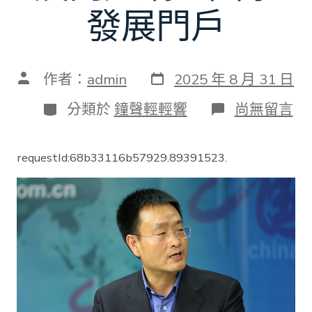
發展門戶
發
文
作者：
admin
2025 年 8 月 31 日
表
章
日
作
分
在
分類於
鐘聲輕輕響
尚無留言
期
者
類
〈人
大
代
requestId:68b33116b57929.89391523.
表
裴
春
亮：
掙
錢
顧
家
兩
不
誤