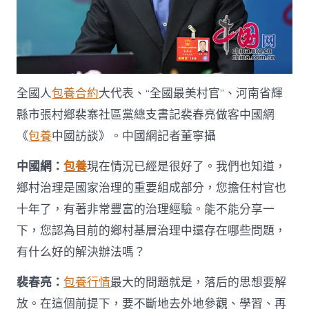
裴
寨
村
走
甜
心
寶
全國人
包養合約
大代表、“全國最美村官”、河南省輝
貝
一
縣市張村鄉裴寨社區黨總支書記裴春亮做客中國網
包
《
包養
中國訪談》。中國網記者董寧攝
養
網
中國網：
包養
現在情況已經是很好了。我們也知道，
上
致
鄉村治理是國家治理的重要組成部分，您擔任村官也
富
十年了，有著非常豐富的治理經驗。能不能分享一
路
_
下，您認為目前的鄉村基層治理中還存在哪些問題，
中
有什么好的解決辦法嗎？
國
發
展
裴春亮：
包養行情
最大的問題就是，落后的思想要解
門
放。在這個前提下，要不斷地去外地參觀、學習、再