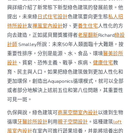
意
興詳細介紹了新常態下新型綠色建筑的發展前景。他
室
內
提出，未來綠
日式住宅設計
色建筑要向更生態
私人招
設
計
待所設計
友
禪風室內設計
好、更
養生住宅
人性化的方
養
向去建造，正如諾貝爾獎獲得者
老屋翻新
Richard
綠設
+養
魚
計師
Smalley所說：未來50年人類面臨十大難題，按
_
重要性排序，分別是能源、水、食品、環境
醫美診所
中
國
設計
、貧窮、恐怖主義、戰爭、疾病、
健康住宅
教
發
育、民主與人口。如果把綠色建筑做到更加人性化和
展
門
更加環保，創造出Aquaponics循環模式，就可以全部
戶
或者部分地解決上述前五位和第八位問題，其重要性
網
－
可見一斑。
國
家
仇保興說，綠色建筑可
商業空間室內設計
以達到生物
發
展
循環
牙醫診所設計
利用
親子空間設計
。這種建筑
loft
門
風室內設計
在室內可進行蔬果培養，并能將培養出的