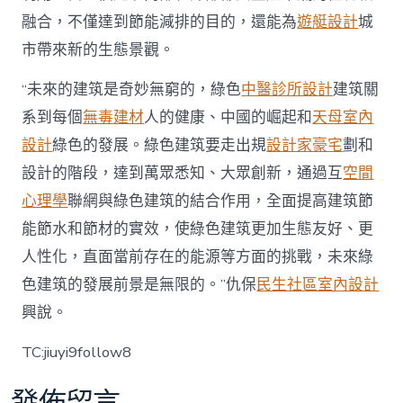
融合，不僅達到節能減排的目的，還能為
遊艇設計
城
市帶來新的生態景觀。
“未來的建筑是奇妙無窮的，綠色
中醫診所設計
建筑關
系到每個
無毒建材
人的健康、中國的崛起和
天母室內
設計
綠色的發展。綠色建筑要走出規
設計家豪宅
劃和
設計的階段，達到萬眾悉知、大眾創新，通過互
空間
心理學
聯網與綠色建筑的結合作用，全面提高建筑節
能節水和節材的實效，使綠色建筑更加生態友好、更
人性化，直面當前存在的能源等方面的挑戰，未來綠
色建筑的發展前景是無限的。”仇保
民生社區室內設計
興說。
TC:jiuyi9follow8