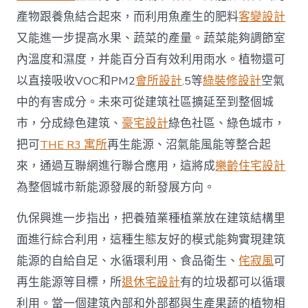
戶〉
中
產物跟養魚結合起來，而利用魚產生的肥料
客變設計
又能進一步提高水果、蔬菜的產量。蔬菜能夠調節室
內溫度和濕度，并能百分百有效利用雨水。植物還可
以直接吸收VOC和PM2
會所設計
.5等
綠裝修設計
空氣
中的有害成分。未來可從建筑社區擴延至到整個城
市，分成綠色建筑、
豪宅設計
綠色社區、綠色城市，
把可
THE R3 寓所
再生能源、沼氣能風能等整合起
來，通過互聯網進行聯合應用，這將成
樂齡住宅設計
為整個城市新能源發展的新發展方向。
仇保興進一步指出，把養殖業種植業放在建筑結構里
面進行綜合利用，這種生態友好的模式能夠實現建筑
能源的自給自足、水循環利用、食品衛生、
侘寂風
可
再生能源等目標，所
退休宅設計
有的垃圾都可以循環
利用。當一個建筑內部和外部都與生產果蔬的植物相