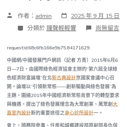
發
文
作者：
admin
2025 年 9 月 15 日
表
章
日
作
分
在
分類於
鐘聲輕輕響
尚無留言
期
者
類
〈仇
保
興：
requestId:68c6fb166e9b75.84171629.
未
來
中國網/中國發展門戶網訊（記者 方青）2015年6月6
綠
色
日—7日，由國際綠色經濟協會主辦的“第六屆全球綠
建
色經濟財富論壇”在北
新古典設計
京國家會議中心召
筑
展
開。論壇以“引領新常態——創新驅動與綠色發展”為
望
——
主題，圍繞2015年中國經濟新常態背景下的轉型要求
蔬
與機遇，提出了綠色發展理念為大眾創業、萬眾創
大
果
培
直室內設計
新的重要途徑之
身心診所設計
一。
JIUYI
俱
會上，國務院參事、住房和城鄉建設部原副部長仇保