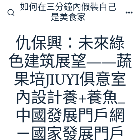
跳
如何在三分鐘內假裝自己
至
是美食家
搜
選
主
尋
單
切
要
仇保興：未來綠
換
內
開
關
容
色建筑展望——蔬
果培JIUYI俱意室
內設計養+養魚_
中國發展門戶網
－國家發展門戶