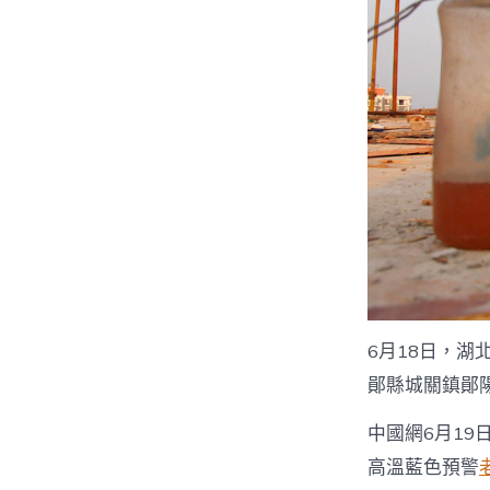
6月18日，湖
鄖縣城關鎮鄖
中國網6月19
高溫藍色預警