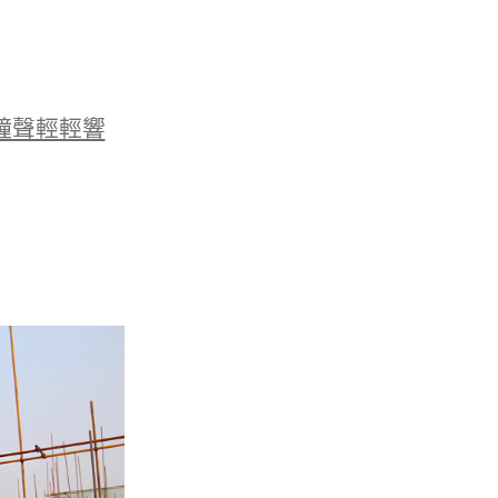
鐘聲輕輕響