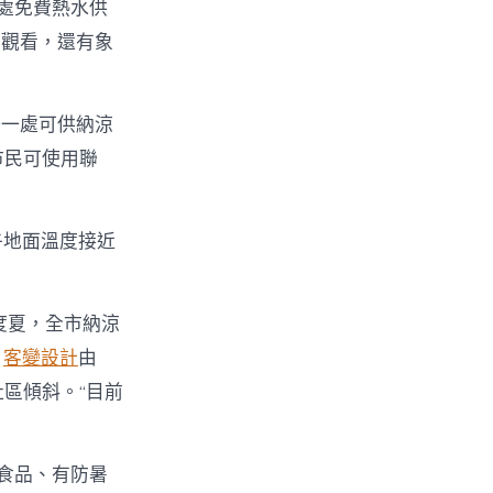
3處免費熱水供
民觀看，還有象
一一處可供納涼
市民可使用聯
午地面溫度接近
度夏，全市納涼
，
客變設計
由
區傾斜。“目前
食品、有防暑