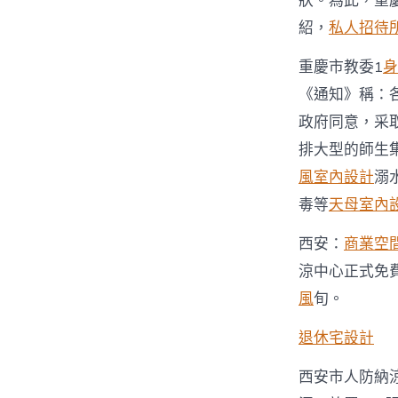
狀。為此，重
紹，
私人招待
重慶市教委1
身
《通知》稱：
政府同意，采
排大型的師生
風室內設計
溺
毒等
天母室內
西安：
商業空
涼中心正式免費
風
旬。
退休宅設計
西安市人防納