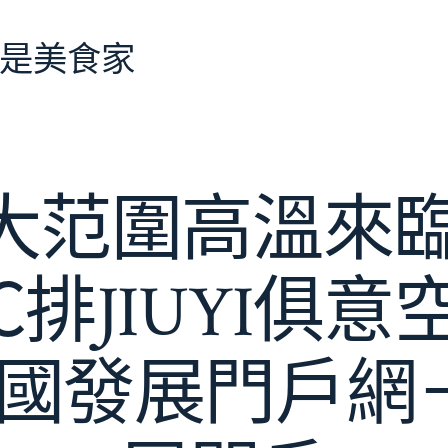
是美食家
大范圍高溫來臨
2℃排JIUYI俱
中國發展門戶網