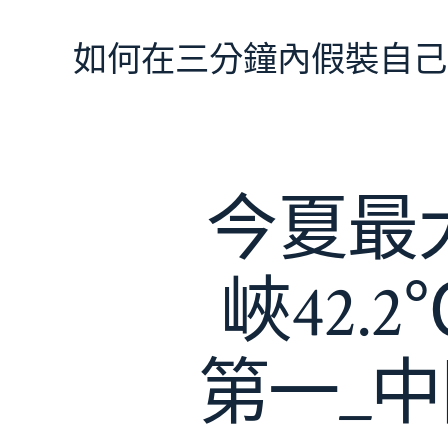
跳
至
如何在三分鐘內假裝自己
主
要
內
容
今夏最
峽42.
第一_