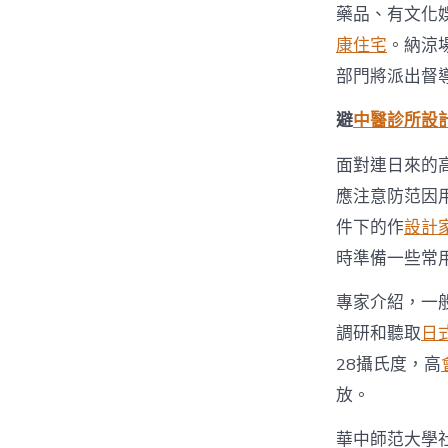
藥品、有文化
康住宅
。納涼
部門將派出督
避
中醫診所設
面對連日來的
應注意防范因
件下的作
設計
時準備一些常
專家介紹，一
調研和聽取
日
28攝氏度，高
放。
華中師范大學