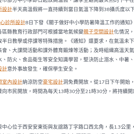
慶市部分中小學即日起放高溫假，讓學生避開最炎熱的下午
所設計
半天高溫假將一直持續到當日氣溫下降到38攝氏度以
心診所設計
8日下發《關于做好中小學防暑降溫工作的通知
各區縣教育行政部門可根據當地氣候變
親子空間設計
化情況
取半日教學或停課等特殊措施。《通知》還要求，在氣溫未
集會、大課間活動和課外體育鍛煉等活動；及時組織高溫天
水、防火、食品衛生等安全知識學習，堅決防止溺水、中暑
設計
意外事故發生，確保學生安全。
間室內設計
納涼防空
豪宅設計
洞免費開放。從17日下午開始
向市民開放，時間為每天13時30分至21時30分，將持續開
涼中心位于西安安東街與友誼路丁字路口西北角，長1.3公里