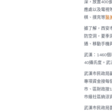
深，放置400
應處以及電視
棋、撲克等
醫
據了解，西安
防空洞，夏季
通、移動手機
武漢：1460
40攝氏度。武
武漢市民政局
專項資金按每個
市、區財政按
市級社區納涼
武漢市民政局