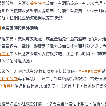
娛樂設施、有消毒
養生住宅
設備、有消防設施、有專人管理
場地以方便群眾就近納涼為原則，每個社區原則上不少于1個
導組，拉網檢查納涼點開放落實情況。
計
免高溫時段戶外活動
高溫天氣，氣象專家提醒，應盡量避免午后高溫時段的戶外
用電量過高，電線、變壓器等電力設備負載大而引發火災；
家豪宅
業人員應當采取必要防護措施；注意作息時間，保證
用的防暑降溫藥品。
般來說，人的體感在28攝氏度以下比較舒適。
THE R3 寓所
武
式住宅設計
專家建議后，出臺了社區納涼點新規定，當最低
會所設計
溫達到或超過35攝氏度，居民有需求，社區納涼點
社會學院金小紅教授評價，2攝氏度雖然是個小數值，但折射