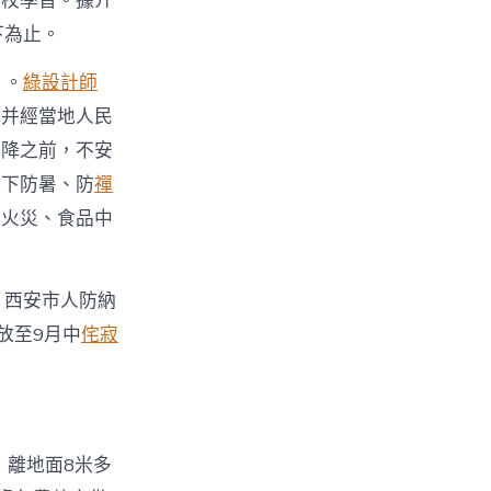
在校學習。據介
下為止。
》。
綠設計師
，并經當地人民
下降之前，不安
氣下防暑、防
禪
、火災、食品中
，西安市人防納
放至9月中
侘寂
，離地面8米多