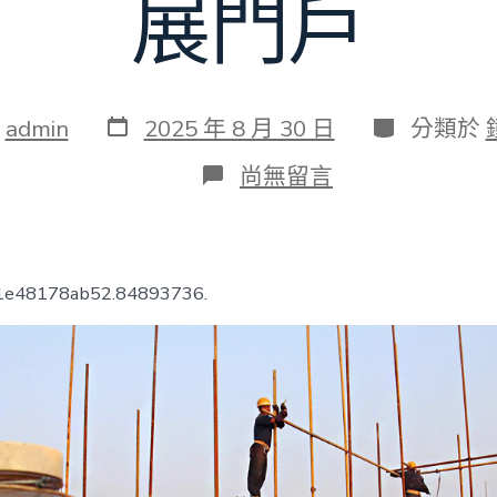
展門戶
發
分
：
admin
2025 年 8 月 30 日
分類於
表
類
日
在
尚無留言
期
〈今
夏
最
大
范
b1e48178ab52.84893736.
圍
高
溫
來
臨
湖
北
三
峽