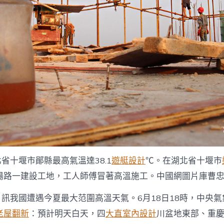
42.2℃
排
JIUYI
俱
意
空
間
設
計
第
一
_
中
國
發
展
北省十堰市鄖縣最高氣溫達38.1
遊艇設計
℃。在湖北省十堰市
門
戶
陽路一建設工地，工人師傅冒著高溫施工。中國網圖片庫曹
網
－
日訊我國遭遇今夏最大范圍高溫天氣。6月18日18時，中央
國
家
老屋翻新
：預計明天白天，四
大直室內設計
川盆地東部、重