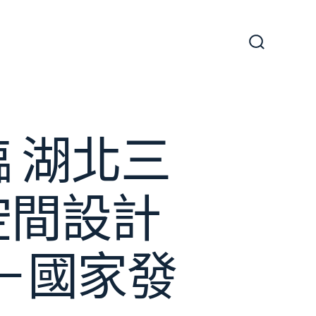
搜
尋
切
換
開
關
 湖北三
意空間設計
－國家發