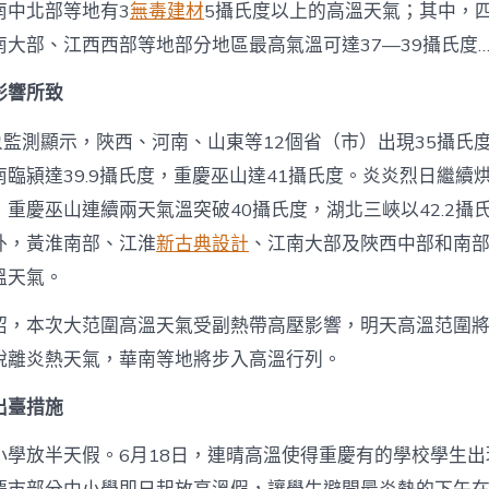
發
南中北部等地有3
無毒建材
5攝氏度以上的高溫天氣；其中，
展
門
大部、江西西部等地部分地區最高氣溫可達37—39攝氏度…
戶〉
中
影響所致
象監測顯示，陜西、河南、山東等12個省（市）出現35攝氏
臨潁達39.9攝氏度，重慶巫山達41攝氏度。炎炎烈日繼續
重慶巫山連續兩天氣溫突破40攝氏度，湖北三峽以42.2攝
外，黃淮南部、江淮
新古典設計
、江南大部及陜西中部和南
溫天氣。
紹，本次大范圍高溫天氣受副熱帶高壓影響，明天高溫范圍
脫離炎熱天氣，華南等地將步入高溫行列。
出臺措施
小學放半天假。6月18日，連晴高溫使得重慶有的學校學生