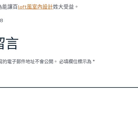
為能讓百
loft風室內設計
姓大受益。
w8
留言
寫的電子郵件地址不會公開。
必填欄位標示為
*