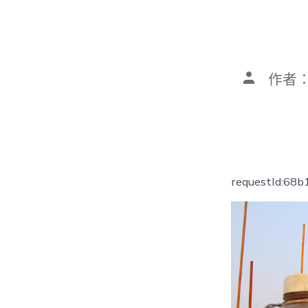
文
作者
章
作
者
requestId:68