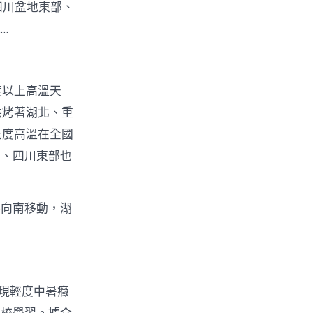
四川盆地東部、
…
度以上高溫天
烘烤著湖北、重
氏度高溫在全國
部、四川東部也
將向南移動，湖
出現輕度中暑癥