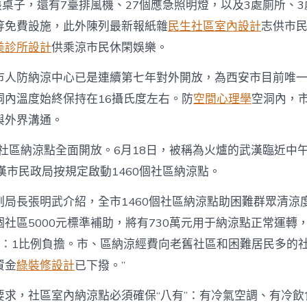
張桌子，還有7臺排風機、27個應急照明燈，以及3處廁所、
等免費設施，此外陳列最新報紙雜
民生社區室內設計
志供市
美診所設計
供乘涼市民休閑娛樂。
市人防納涼中心已是連續第七年對外開放，為西安市目前唯
洞內溫度始終保持在16攝氏度左右。防
空間心理學
空洞內，
與外界溝通。
個社區納涼點全面開放。6月18日，被稱為火爐的武漢臨近中
漢市民政局按規定啟動1460個社區納涼點。
副局長張明武介紹，全市1460個社區納涼點助困難群眾清涼
社區5000元標準補助，將有730萬元用于納涼點正常運轉
1∶1比例負擔。市、區納涼經費向老舊社區和困難居民多的社
資金
綠裝修設計
已下撥。”
要求，社區室內納涼點必須確保“八有”：有冷氣空調、有冷飲