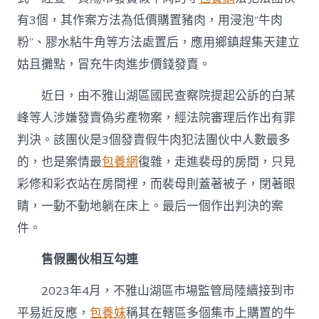
有3個，其作案方法為低價購置豬肉，用浸泡“牛肉
粉”、膠水粘牛角等方法處置后，應用鄉鎮趕集天建立
姑且攤點，冒充牛肉進步價錢發賣。
近日，由不雅山湖區國民查察院提起公訴的白某
峰等人涉嫌發賣偽劣產物案，經法院審理后作出有罪
判決。該團伙是3個發賣假牛肉犯法團伙中人數最多
的，也是案情最
包養網
復雜，走進裴母的房間，只見
彩修和彩衣站在房間裡，而裴母則蓋著被子，閉著眼
睛，一動不動地躺在床上。最后一個作出判決的案
件。
售假團伙相互勾連
2023年4月，不雅山湖區市場監管局陸續接到市
平易近反應，
包養妹
稱其在轄區多個集市上購置的牛