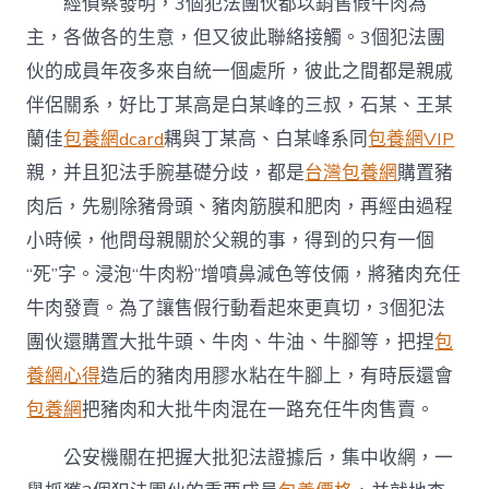
經偵察發明，3個犯法團伙都以銷售假牛肉為
主，各做各的生意，但又彼此聯絡接觸。3個犯法團
伙的成員年夜多來自統一個處所，彼此之間都是親戚
伴侶關系，好比丁某高是白某峰的三叔，石某、王某
蘭佳
包養網dcard
耦與丁某高、白某峰系同
包養網VIP
親，并且犯法手腕基礎分歧，都是
台灣包養網
購置豬
肉后，先剔除豬骨頭、豬肉筋膜和肥肉，再經由過程
小時候，他問母親關於父親的事，得到的只有一個
“死”字。浸泡“牛肉粉”增噴鼻減色等伎倆，將豬肉充任
牛肉發賣。為了讓售假行動看起來更真切，3個犯法
團伙還購置大批牛頭、牛肉、牛油、牛腳等，把捏
包
養網心得
造后的豬肉用膠水粘在牛腳上，有時辰還會
包養網
把豬肉和大批牛肉混在一路充任牛肉售賣。
公安機關在把握大批犯法證據后，集中收網，一