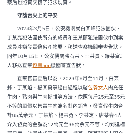
案后也照實交接了犯法現實。
守護舌尖上的平安
2024年3月5日，公安機關就白某峰犯法團伙、
丁某亮犯法團伙所有的成員和王某蘭犯法團伙中到案
成員涉嫌發賣偽劣產物罪，移送查察機關審查告狀。
同年10月15日，公安機關將石某、王某貴、羅某富3
人移送查察
包養app
機關審查告狀。
查察官審查后以為，2023年8月至11月，白某
鋒、丁某焰、楊某勇等經由過程以豬
包養女人
肉充任
牛肉、豬肉與牛肉摻雜等方法，依照每斤25元至35元
不等的單價以售賣牛肉為名對內銷售，發賣假牛肉合
計85萬余元，丁某焰、楊某勇、李某定、唐某春4人
介入發賣的金額為12萬元至36萬余元不等，均到達構