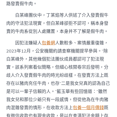
路發賣假牛肉。
白某峰團伙中，丁某焰等人供述了介入發賣假牛
肉的守法犯法現實，但白某峰卻拒不認可，稱本身發
賣的牛肉系從別人處購置，本身并不了解是假牛肉。
因犯法嫌疑人
包養網
人數較多、案情嚴重復雜，
2023年12月，公安機關約請查察機關提早參與。“除
白某峰外，其他幾個犯法團伙成員都認可了犯法現
實，該系列案看似簡略，但細心核閱卷宗后發明，分
歧人介入發賣假牛肉的時光紛歧樣，在發賣方法上既
存在以豬肉充任牛肉，也存“二是我女兒真的認為自己
是可以一輩子信賴的人。”藍玉華有些回憶道：“雖然
我女兒和那位少爺只有一段感情，但從他為在牛肉豬
肉混雜發賣的情形，在收款方法上
包養一個月價錢
既
有微信收款也有現金收款，是以在查清犯法金額上存