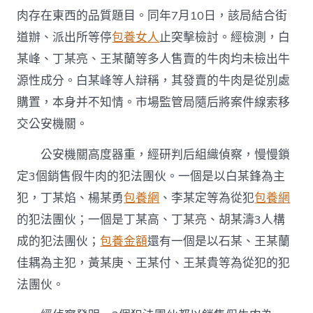
肉存在東西的品質題目。同年7月10日，該局結合街
道辦、派出所等停
包養女人
止突擊檢討。經檢測，白
某峰、丁某亮、王某蘭等多人售賣的牛肉均未檢出牛
源性成分。白某峰等人辯稱，其發賣的牛肉是從別處
購置，本身并不知情。市場監管局隨后將案件線索移
交公安機關。
公安機關高度器重，經研判后組織偵察，慢慢鎖
定3個銷售假牛肉的犯法團伙。一個是以白某鋒為主
犯，丁某焰、楊某勇
包養網
、李某定等為從犯
包養網
的犯法團伙；一個是丁某高、丁某亮、胡某濤3人構
成的犯法團伙；
包養金額
還有一個是以石某、王某蘭
佳耦為主犯，黃某庚、王某付、王某貴等為從犯的犯
法團伙。