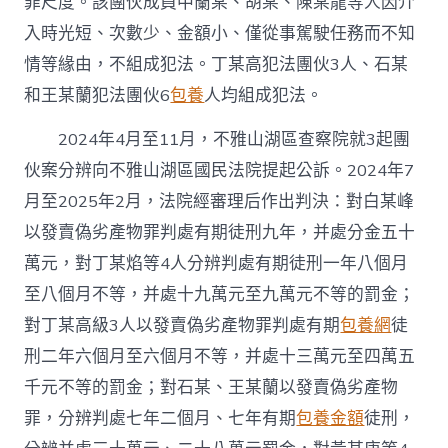
罪尺度。該團伙成員中蘭某、胡某、陳某龍等人因介
入時光短、次數少、金額小、僅從事駕駛任務而不知
情等緣由，不組成犯法。丁某高犯法團伙3人、石某
和王某蘭犯法團伙6
包養
人均組成犯法。
2024年4月至11月，不雅山湖區查察院就3起團
伙案分辨向不雅山湖區國民法院提起公訴。2024年7
月至2025年2月，法院經審理后作出判決：對白某峰
以發賣偽劣產物罪判處有期徒刑九年，并處分金五十
萬元，對丁某焰等4人分辨判處有期徒刑一年八個月
至八個月不等，并處十九萬元至九萬元不等的罰金；
對丁某高級3人以發賣偽劣產物罪判處有期
包養網
徒
刑二年六個月至六個月不等，并處十三萬元至四萬五
千元不等的罰金；對石某、王某蘭以發賣偽劣產物
罪，分辨判處七年二個月、七年有期
包養金額
徒刑，