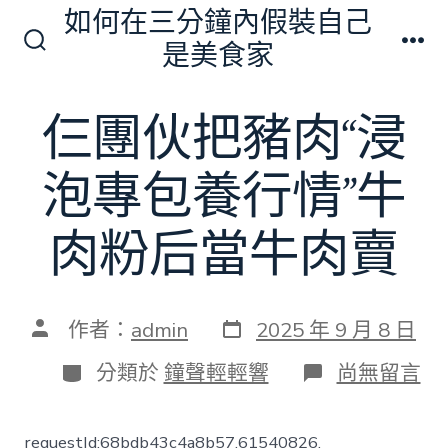
跳
如何在三分鐘內假裝自己
至
是美食家
搜
選
主
尋
單
切
要
仨團伙把豬肉“浸
換
內
開
關
容
泡專包養行情”牛
肉粉后當牛肉賣
發
文
作者：
admin
2025 年 9 月 8 日
表
章
日
作
分
在
分類於
鐘聲輕輕響
尚無留言
期
者
類
〈仨
團
伙
requestId:68bdb43c4a8b57.61540826.