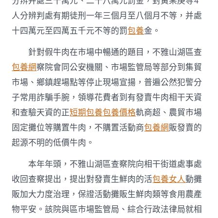
分辨并處三十萬元、二十八萬元罰金，對黃某庚等4
人分辨判處有期徒刑一年三個月至八個月不等，并處
十四萬元至四萬五千元不等的罰
包養
金。
針對假牛肉在市場中暢通的題目，不雅山湖區查
包養網
察院會同公安機關、市場監管局等部分到集貿
市場、鄉鎮趕場點等停止現場宣揚，普遍公然犯警分
子常用詐騙手腕，領導花費者到有發賣牛肉相干天資
和查驗天資的正
短期包養
包養價格
軌商超、農貿市場
固定攤位等購置牛肉，不購置活動商
包養網
販發賣的
起源不明的低價牛肉。
本年年頭，不雅山湖區查察院向相干街道處事處
收回查察提出，提出對發賣生鮮肉的活
包養女人
動攤
販加大力度治理，保證活動攤販生鮮肉類等食用農產
物平安。該院與區市場監管局、綜合行政法律局就相