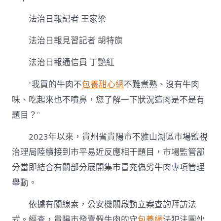
把
豬
法治日報記者 王家梁
肉
“浸
泡
法治日報見習記者 胡特旗
專
包
法治日報通信員 丁艷紅
養
行
“我買的牛肉不
包養甜心網
不難煮熟、沒有牛肉
情”
牛
味、吃起來也不噴鼻，您了解一下狀況這肉是不是有
肉
題目？”
粉
后
2023年以來，貴州省貴陽市不雅山湖區市場監視
當
牛
治理局陸續接到市平易近反應相干題目，市場監管部
肉
分當即結合有關部分展開集市冒充偽劣牛肉專項管理
賣〉
中
舉動。
依據有關線索，公安機關啟動立案查詢拜訪法
式。經查，貴陽市發賣假牛肉的守
包養網
法犯法團伙