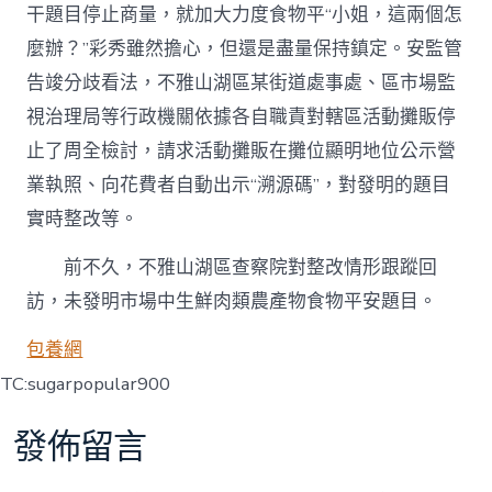
干題目停止商量，就加大力度食物平“小姐，這兩個怎
麼辦？”彩秀雖然擔心，但還是盡量保持鎮定。安監管
告竣分歧看法，不雅山湖區某街道處事處、區市場監
視治理局等行政機關依據各自職責對轄區活動攤販停
止了周全檢討，請求活動攤販在攤位顯明地位公示營
業執照、向花費者自動出示“溯源碼”，對發明的題目
實時整改等。
前不久，不雅山湖區查察院對整改情形跟蹤回
訪，未發明市場中生鮮肉類農產物食物平安題目。
包養網
TC:sugarpopular900
發佈留言