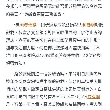
在艱苦，而發賣金額是認定能否組成發賣偽劣產物罪
的要害。”承辦查察官王衛國說。
“進
包養價格
一個步驟調取犯法嫌疑人
包養網
轉賬
記載，核實發賣金額；對白某峰供述的上家停止查詢
拜訪，查清能否確切存在向上家購置假牛肉的情形；
加年夜追捕力度，使在押犯法嫌疑人盡快到案……”不
雅山湖區查察院就3起聯繫關係案件共收回32條領導
偵察看法。
經公安機關進一個步驟偵察，未發明白某峰向周
邊年夜型屠宰場進購牛肉的記載，但發明其進購大批
豬肉的記載，斷定白某峰供述的上家是其假造的，白
某峰才是制作假牛肉的首惡。2024年7月至9
包養網
月，石某、王某貴、羅某富陸續被追捕回案，幾人到