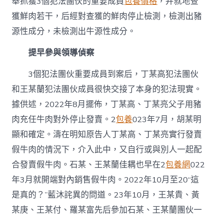
舉抓獲3個犯法團伙的重要成員
包養價格
，并就地查
獲鮮肉若干，后經對查獲的鮮肉停止檢測，檢測出豬
源性成分，未檢測出牛源性成分。
提早參與領導偵察
3個犯法團伙重要成員到案后，丁某高犯法團伙
和王某蘭犯法團伙成員很快交接了本身的犯法現實。
據供述，2022年8月擺佈，丁某高、丁某亮父子用豬
肉充任牛肉對外停止發賣。2
包養
023年7月，胡某明
顯和確定。濤在明知原告人丁某高、丁某亮實行發賣
假牛肉的情況下，介入此中，又自行或與別人一起配
合發賣假牛肉。石某、王某蘭佳耦也早在2
包養網
022
年3月就開端對內銷售假牛肉。2022年10月至20“這
是真的？”藍沐詫異的問道。23年10月，王某貴、黃
某庚、王某付、羅某富先后參加石某、王某蘭團伙一