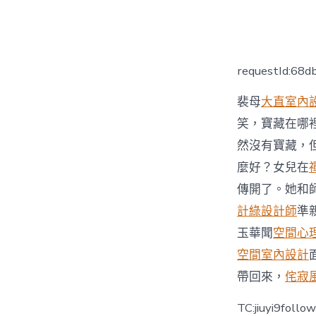
者
requestId:68
裴母
大直室內
笑，寶藏在哪
然沒有寶藏，
麼好？女兒在
傳開了。她和
計
綠設計師
準
玉華聞
空間心
空間室內設計
帶回來，
侘寂
TC:jiuyi9follo