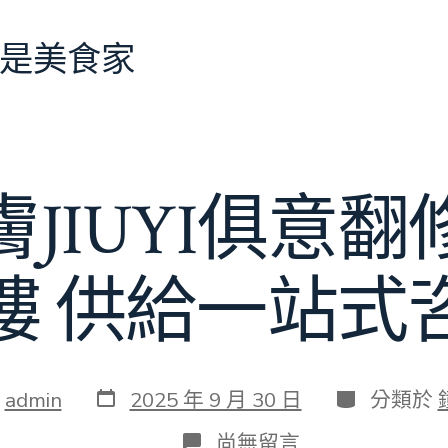
是美食家
JIUYI俱意
樓 供給一站式
發
分
：
admin
2025 年 9 月 30 日
分類於
表
類
日
在
尚無留言