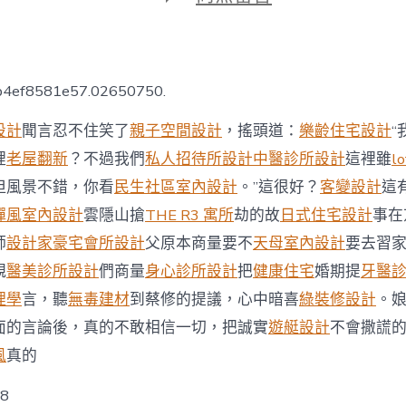
期
〈全
國
皮
膚
JIUYI
db4ef8581e57.02650750.
俱
意
設計
聞言忍不住笑了
親子空間設計
，搖頭道：
樂齡住宅設計
“
翻
修
裡
老屋翻新
？不過我們
私人招待所設計
中醫診所設計
這裡雖
l
設
但風景不錯，你看
民生社區室內設計
。”這很好？
客變設計
這
計
中
禪風室內設計
雲隱山搶
THE R3 寓所
劫的故
日式住宅設計
事在
間
師
設計家豪宅
會所設計
父原本商量要不
天母室內設計
要去習
建
新
親
醫美診所設計
們商量
身心診所設計
把
健康住宅
婚期提
牙醫
樓
理學
言，聽
無毒建材
到蔡修的提議，心中暗喜
綠裝修設計
。
供
給
面的言論後，真的不敢相信一切，把誠實
遊艇設計
不會撒謊
一
站
風
真的
式
咨
w8