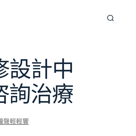
搜
尋
切
換
開
關
翻修設計中
咨詢治療
鐘聲輕輕響