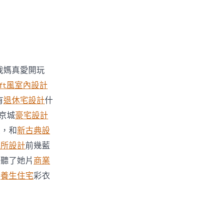
我媽真愛開玩
oft風室內設計
有
退休宅設計
什
京城
豪宅設計
家，和
新古典設
診所設計
前幾藍
娘聽了她片
商業
的
養生住宅
彩衣