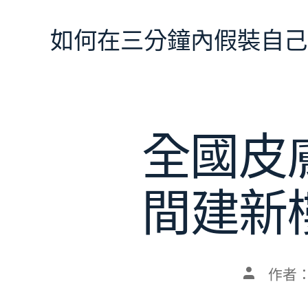
跳
至
如何在三分鐘內假裝自己
主
要
內
容
全國皮膚
間建新
文
作者
章
作