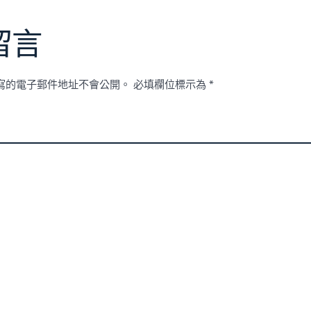
詢
治
療〉
留言
中
寫的電子郵件地址不會公開。
必填欄位標示為
*