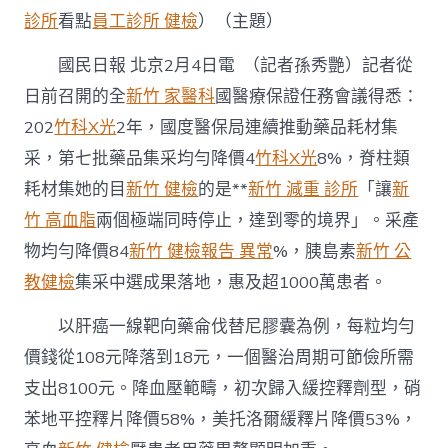
開
診所
看點
員工診所 健檢
）（主題）
5
年
國民日報 北京2月4日電 （記者孫秀艷）記者從
&#3
森
日前召開的全
新竹 家醫科
國醫療保證任務會議得悉：
和
202
竹科X光
2年，國度醫保局連續推動藥品耗材集
診
所
采，第七批藥品集采均勻降價4
竹科X光
8%，脊柱類
減
重
耗材集她的目
新竹 健檢
的是**
新竹 減重 診所
「讓
新
2;
竹 高血脂
兩個極端同時停止，達到零的境界」。采產
累
計
物均勻降價84
新竹 健檢報告 異常
%，胰島素
新竹 公
下
教健檢
集采中選成果落地，惠及超1000萬患者。
降
藥
以肝癌一線靶向藥侖伐替尼膠囊為例，每粒均勻
消
耗
價錢從108元降落到18元，一個醫治周期可節儉所需
用
超
支出8100元。降血壓範疇，初次歸入緩控釋劑型，硝
4000
苯地平控釋片降價58%，美托洛爾緩釋片降價53%，
億