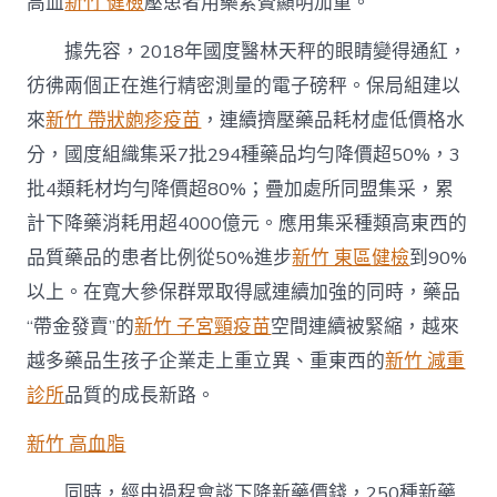
元〉
高血
新竹 健檢
壓患者用藥累贅顯明加重。
中
據先容，2018年國度醫林天秤的眼睛變得通紅，
彷彿兩個正在進行精密測量的電子磅秤。保局組建以
來
新竹 帶狀皰疹疫苗
，連續擠壓藥品耗材虛低價格水
分，國度組織集采7批294種藥品均勻降價超50%，3
批4類耗材均勻降價超80%；疊加處所同盟集采，累
計下降藥消耗用超4000億元。應用集采種類高東西的
品質藥品的患者比例從50%進步
新竹 東區健檢
到90%
以上。在寬大參保群眾取得感連續加強的同時，藥品
“帶金發賣”的
新竹 子宮頸疫苗
空間連續被緊縮，越來
越多藥品生孩子企業走上重立異、重東西的
新竹 減重
診所
品質的成長新路。
新竹 高血脂
同時，經由過程會談下降新藥價錢，250種新藥