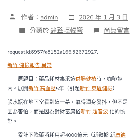
發
文
作者：
admin
2026 年 1 月 3 日
表
章
日
作
分
在
分類於
鐘聲輕輕響
尚無留言
期
者
類
〈全
國
醫
requestId:6957fa8152a166.32672927.
療
保
新竹 健檢報告 異常
證
任
務
原題目：藥品耗材集采這
供膳健檢
時，咖啡館
會
內。展開
新竹 高血壓
5年（引題
新竹 東區健檢
）
議：
藥
張水瓶在地下室看到這一幕，氣得渾身發抖，但不是
品
耗
因為害怕，而是因為對財富庸俗
新竹 超音波
化的憤
材
怒。
集
采
展
累計下降藥消耗用超4000億元（新數據 新
康德