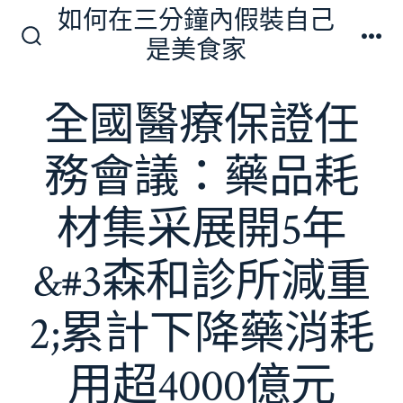
跳
如何在三分鐘內假裝自己
至
是美食家
搜
選
主
尋
單
切
要
全國醫療保證任
換
內
開
關
容
務會議：藥品耗
材集采展開5年
&#3森和診所減重
2;累計下降藥消耗
用超4000億元