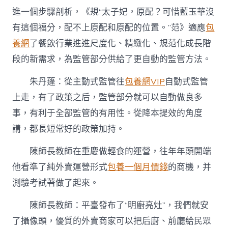
進一個步驟剖析，《規“太子妃，原配？可惜藍玉華沒
有這個福分，配不上原配和原配的位置。”范》適應
包
養網
了餐飲行業進進尺度化、精緻化、規范化成長階
段的新需求，為監管部分供給了更自動的監管方法。
朱丹蓬：從主動式監管往
包養網VIP
自動式監管
上走，有了政策之后，監管部分就可以自動做良多
事，有利于全部監管的有用性。從降本提效的角度
講，都長短常好的政策加持。
陳師長教師在重慶做輕食的運營，往年年頭開端
他看準了純外賣運營形式
包養一個月價錢
的商機，并
測驗考試著做了起來。
陳師長教師：平臺發布了“明廚亮灶”，我們就安
了攝像頭，優質的外賣商家可以把后廚、前廳給民眾