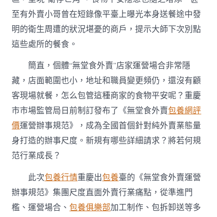
家
若
至有外賣小哥曾在短錄像平臺上曝光本身送餐途中發
何
明的衛生周遭的狀況堪憂的商戶，提示大師下次別點
做
好
這些處所的餐食。
“安
心
簡直，個體“無堂食外賣”店家運營場合非常隱
飯”？〉
藏，店面範圍也小，地址和職員變更頻仍，還沒有顧
中
客現場就餐，怎么包管這種商家的食物平安呢？重慶
市市場監管局日前制訂發布了《無堂食外賣
包養網評
價
運營辦事規范》，成為全國首個針對純外賣業態量
身打造的辦事尺度。新規有哪些詳細請求？將若何規
范行業成長？
此次
包養行情
重慶出
包養
臺的《無堂食外賣運營
辦事規范》集團尺度直面外賣行業痛點，從準進門
檻、運營場合、
包養俱樂部
加工制作、包拆卸送等多