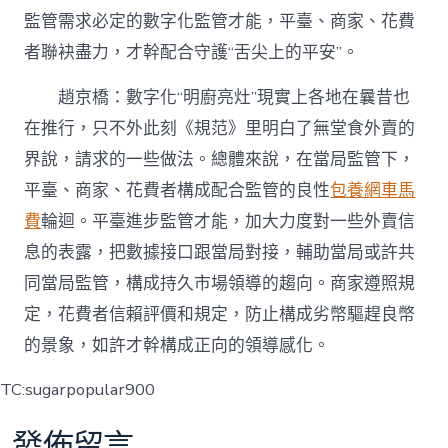
監管需求必定的數字化監管才能，平臺、商家、花費
者聯袂盡力，才幹配合守護“舌尖上的平安”。
趙京橋：數字化“明廚亮灶”現實上各地在曩昔也
在推行，只不外此刻《規范》里明白了無堂食外賣的
界說，請求的一些做法。總體來說，在當局監管下，
平臺、商家、花費者構成配合監管的良性
包養網車馬
費
輪迴。平臺進步監管才能，加大力度對一些外賣信
息的表露，把數據接口跟當局對接，輔助當局或許共
同當局監管，構成持久市場領導的趨向。商家遵照規
定，花費者信賴評價和規定，防止構成劣幣驅趕良幣
的景象，如許才幹構成正向的領導感化。
TC:sugarpopular900
發佈留言