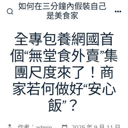
跳
如何在三分鐘內假裝自己
至
是美食家
搜
選
主
尋
單
切
要
全專包養網國首
換
內
開
關
容
個“無堂食外賣”集
團尺度來了！商
家若何做好“安心
飯”？
發
文
作者：
admin
2025 年 9 月 11 日