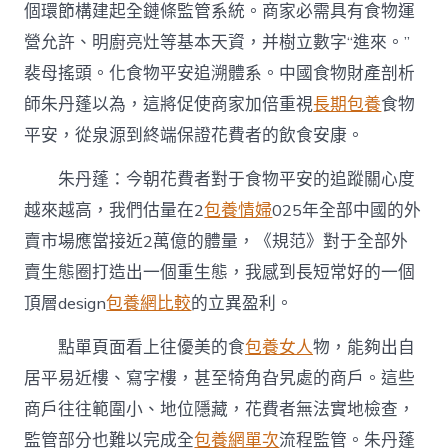
個環節構建起全鏈條監管系統。商家必需具有食物運
營允許、明廚亮灶等基本天資，并樹立數字“進來。”
裴母搖頭。化食物平安追溯體系。中國食物財產剖析
師朱丹蓬以為，這將促使商家加倍重視
長期包養
食物
平安，從泉源到終端保證花費者的飲食安康。
朱丹蓬：今朝花費者對于食物平安的追蹤關心度
越來越高，我們估量在2
包養情婦
025年全部中國的外
賣市場應當接近2萬億的體量，《規范》對于全部外
賣生態圈打造出一個重生態，我感到長短常好的一個
頂層design
包養網比較
的立異盈利。
點單頁面看上往優美的食
包養女人
物，能夠出自
居平易近樓、寫字樓，甚至犄角旮旯處的商戶。這些
商戶往往範圍小、地位隱藏，花費者無法實地檢查，
監管部分也難以完成全
包養網單次
流程監管。朱丹蓬