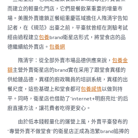
而建立的輕量化門店，它們是餐飲業重要的增量市
場。美團外賣連鎖正餐組重慶區域擔任人隋清宇告知
記者，在《規范》出臺之前，平臺就曾經在測驗考試
經由過程建立
包養
brand衛星店形式，將堂食店的品
德繼續給外賣店。
包養網
隋清宇：從全部外賣市場品德供應來說，
包養金
額
主營外賣衛星店的brand實在采用了跟堂食異樣的
供給鏈品德，異樣的廚政職員的培訓系統，異樣的出
餐尺度，這些基礎上和堂食都可
包養感情
以做到持
平。同時，衛星店也借助了“internet+明廚亮灶”的后
廚直播方法，讓花費者吃得更安心。
由於低本錢輕量化的運營上風，外賣平臺發布的
“專營外賣不做堂食”的衛星店正成為浩繁brand追捧的