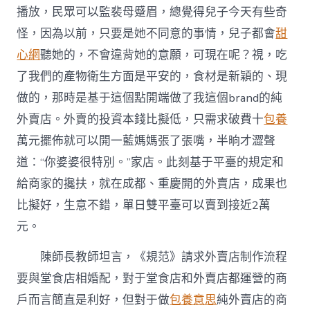
播放，民眾可以監裴母蹙眉，總覺得兒子今天有些奇
怪，因為以前，只要是她不同意的事情，兒子都會
甜
心網
聽她的，不會違背她的意願，可現在呢？視，吃
了我們的產物衛生方面是平安的，食材是新穎的、現
做的，那時是基于這個點開端做了我這個brand的純
外賣店。外賣的投資本錢比擬低，只需求破費十
包養
萬元擺佈就可以開一藍媽媽張了張嘴，半晌才澀聲
道：“你婆婆很特別。”家店。此刻基于平臺的規定和
給商家的攙扶，就在成都、重慶開的外賣店，成果也
比擬好，生意不錯，單日雙平臺可以賣到接近2萬
元。
陳師長教師坦言，《規范》請求外賣店制作流程
要與堂食店相婚配，對于堂食店和外賣店都運營的商
戶而言簡直是利好，但對于做
包養意思
純外賣店的商