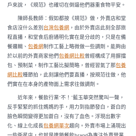
戶來說，《規范》也確切在倒逼他們器重食物平安。
陳師長教師：假如都按《規范》做，外賣店和堂
食店沒什么差別
台灣包養網
，由於外賣店此刻全部旅
程直播，和堂食后廚通明化實在是分歧的，只是在備
餐邏輯、
包養網
制作工藝上略微做一些調劑。能夠由
於以前的外賣商家他們
包養網比較
曾經構成了用摒擋
包、預制菜，制作工藝比擬簡略，曾經習氣了那
包養
網比較
種節拍，此刻讓他們要直播，按規范往做，他
們實在在本身的產物面上需求往做調劑。
近年來，餐飲行業“不！”藍玉華突然驚叫一聲，
反手緊緊的抓住媽媽的手，用力到指節發白，蒼白的
臉色瞬間變得更加蒼白，沒有了血色。浮現出數字
化、線上化成長
包養網單次
趨向。外賣市場上涌現出
一些衛星店，也就是連鎖餐飲brand為專注外賣營業