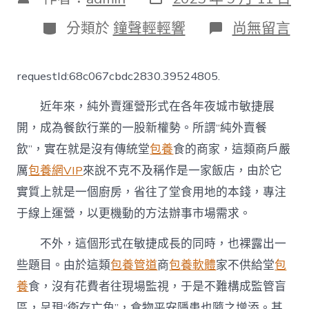
表
章
日
作
分
在
分類於
鐘聲輕輕響
尚無留言
期
者
類
〈全
專
包
requestId:68c067cbdc2830.39524805.
養
網
近年來，純外賣運營形式在各年夜城市敏捷展
國
首
開，成為餐飲行業的一股新權勢。所謂“純外賣餐
個
飲”，實在就是沒有傳統堂
包養
食的商家，這類商戶嚴
“無
堂
厲
包養網VIP
來說不克不及稱作是一家飯店，由於它
食
外
實質上就是一個廚房，省往了堂食用地的本錢，專注
賣”
于線上運營，以更機動的方法辦事市場需求。
集
團
不外，這個形式在敏捷成長的同時，也裸露出一
尺
度
些題目。由於這類
包養管道
商
包養軟體
家不供給堂
包
來
養
食，沒有花費者往現場監視，于是不難構成監管盲
了！
商
區，呈現“衛存亡角”，食物平安隱患也隨之增添。甚