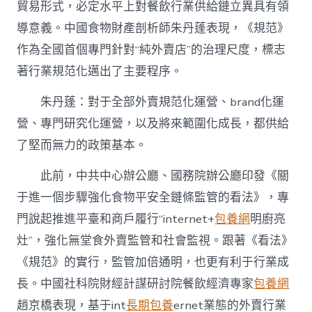
貿易形式，必定水平上對餐飲行業供給鏈立異具有領
導意義。中國食物財產剖析師朱丹蓬表現，《規范》
作為全國首個專門針對“純外賣店”的治理尺度，標志
著行業規范化邁出了主要程序。
朱丹蓬：對于全部外賣規范化運營、brand化運
營、專門研究化運營，以及將來範圍化成長，都供給
了堅而無力的政策基本。
此前，中共中心辦公廳、國務院辦公廳印發《關
于進一個步驟強化食物平安全鏈條監管的看法》，專
門說起推進平臺和商戶履行“internet+
包養網
明廚亮
灶”，強化無堂食外賣監管和社會監視。跟著《看法》
《規范》的實行，監管加倍通明，也更有利于行業成
長。中國社科院財經計謀研討院餐飲經濟專家
包養網
趙京橋表現，基于int
長期包養
ernet業態的外賣行業