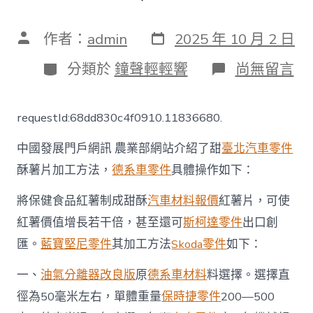
發
文
作者：
admin
2025 年 10 月 2 日
表
章
日
作
分
在
分類於
鐘聲輕輕響
尚無留言
期
者
類
〈[加
工
技
requestId:68dd830c4f0910.11836680.
術]
甜
中國發展門戶網訊 農業部網站介紹了甜
臺北汽車零件
酥
薯
酥薯片加工方法，
德系車零件
具體操作如下：
片
加
將保健食品紅薯制成甜酥
汽車材料報價
紅薯片，可使
工
方
紅薯價值增長若干倍，甚至還可
斯柯達零件
出口創
法
匯。
藍寶堅尼零件
其加工方法
Skoda零件
如下：
_
中
一、
油氣分離器改良版
原
德系車材料
料選擇。選擇直
國
發
徑為50毫米左右，單體重量
保時捷零件
200—500
展