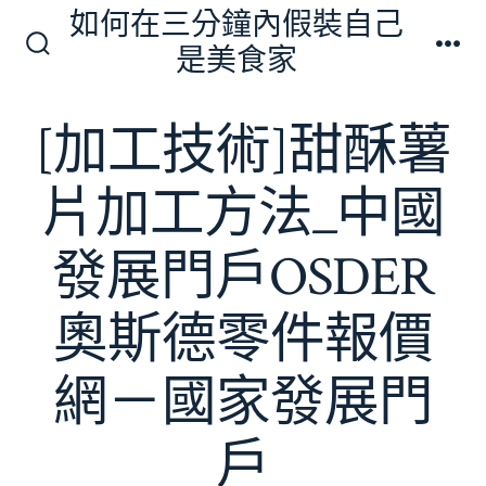
跳
如何在三分鐘內假裝自己
至
是美食家
搜
選
主
尋
單
切
要
[加工技術]甜酥薯
換
內
開
關
容
片加工方法_中國
發展門戶OSDER
奧斯德零件報價
網－國家發展門
戶