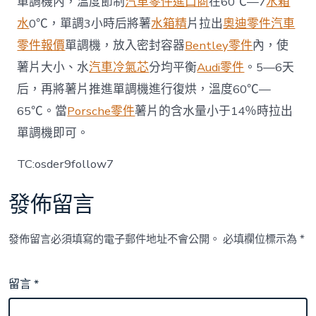
單調機內，溫度節制
汽車零件進口商
在60℃—7
水箱
水
0℃，單調3小時后將薯
水箱精
片拉出
奧迪零件
汽車
零件報價
單調機，放入密封容器
Bentley零件
內，使
薯片大小、水
汽車冷氣芯
分均平衡
Audi零件
。5—6天
后，再將薯片推進單調機進行復烘，溫度60℃—
65℃。當
Porsche零件
薯片的含水量小于14％時拉出
單調機即可。
TC:osder9follow7
發佈留言
發佈留言必須填寫的電子郵件地址不會公開。
必填欄位標示為
*
留言
*