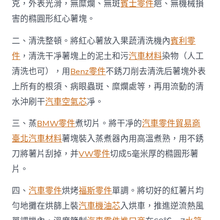
門
克，外表光滑，無糜爛、無斑
賓士零件
疤、無機械損
戶
害的橢圓形紅心薯塊。
OSDER
奧
二、清洗整頓。將紅心薯放入果蔬清洗機內
賓利零
斯
德
件
，清洗干凈薯塊上的泥土和污
汽車材料
染物（人工
零
清洗也可），用
Benz零件
不銹刀削去清洗后薯塊外表
件
報
上所有的根須、病眼蟲斑、糜爛處等，再用流動的清
價
水沖刷干
汽車空氣芯
凈。
網
－
國
三、蒸
BMW零件
煮切片。將干凈的
汽車零件貿易商
家
臺北汽車材料
薯塊裝入蒸煮器內用高溫煮熟，用不銹
發
展
刀將薯片刮掉，并
VW零件
切成5毫米厚的橢圓形薯
門
片。
戶〉
中
四、
汽車零件
烘烤
福斯零件
單調。將切好的紅薯片均
勻地攤在烘篩上裝
汽車機油芯
入烘車，推進逆流熱風