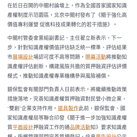
在近日召開的中關村論壇上，作為全國首家國家知識
產權制度示范園區，北京中關村發布了《關于強化高
價值專利運營 促進科技成果轉化的若干措施》。
中關村管委會黨組副書記、主任翟立新表示，下一
步，針對知識產權價值評估缺乏統一標準、評估結果
市
展場設計
場認可度不高等問題，
開幕活動
將推動知
識產權評估創新，構建風險共擔的質押融資評估評價
模式，推動知識產權專業機構參與風險補償。
銀保監會有關部門負責人日前表示，將繼續推動政策
措施落地，完善知識產權質押融資對民營小微企業、
“雙創”企業支持作用。
道具製作
此前，銀保監會、國
家知識產權局等聯合印發《關于進一步加強知識產權
質
平面設計
押融資工作的通
品牌活動
知》要求知識產
權、版權管理部門完善質押登記、信息
廣告設計
公示