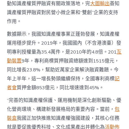
策
動知識產權質押融資有關政策落地，完
大圖輸出
善知
力
識產權質押融資對民營小微企業和“雙創”企業的支持
挺
_
作用。
中
國
數據顯示，我國知識產權事業正蓬勃發展，知識產權
發
展
運用穩步提升。2019年，我國國內（不含港澳臺）發
08
明專利授權量為35.4萬件，是2010年的4.8倍。201
互
靠
設
動裝置
9年，專利商標質押融資總額達到1515億元，
計
同比增長23.8%，幫助近萬家企業解決融資難題。今
佈
置
年上半年，這一增長勢頭繼續保持，全國專利商標
記
門
者會
質押金額853億元，同比增速達到45%。
戶
網
－
“完善的知識產權保護、運用機制是深化創新驅動、優
國
化營商環境、構建新發展格局的重要內容。當前，
包
家
發
裝盒
我國正加快推進知識產權強國建設，其核心任務
展
就是要促進優秀科技、文化成果產出并轉化為
活動佈