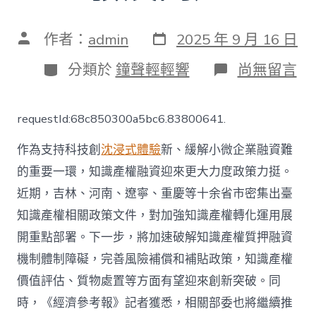
發
文
作者：
admin
2025 年 9 月 16 日
表
章
日
作
分
在
分類於
鐘聲輕輕響
尚無留言
期
者
類
〈十
余
省
requestId:68c850300a5bc6.83800641.
市
重
作為支持科技創
沈浸式體驗
新、緩解小微企業融資難
點
部
的重要一環，知識產權融資迎來更大力度政策力挺。
署
近期，吉林、河南、遼寧、重慶等十余省市密集出臺
知
識
知識產權相關政策文件，對加強知識產權轉化運用展
產
權
開重點部署。下一步，將加速破解知識產權質押融資
融
機制體制障礙，完善風險補償和補貼政策，知識產權
資
再
價值評估、質物處置等方面有望迎來創新突破。同
迎
時，《經濟參考報》記者獲悉，相關部委也將繼續推
政