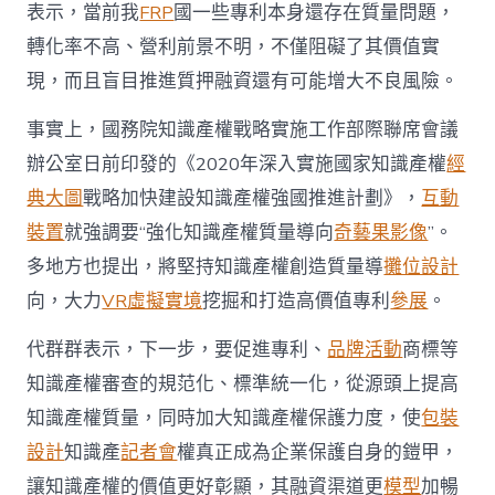
表示，當前我
FRP
國一些專利本身還存在質量問題，
轉化率不高、營利前景不明，不僅阻礙了其價值實
現，而且盲目推進質押融資還有可能增大不良風險。
事實上，國務院知識產權戰略實施工作部際聯席會議
辦公室日前印發的《2020年深入實施國家知識產權
經
典大圖
戰略加快建設知識產權強國推進計劃》，
互動
裝置
就強調要“強化知識產權質量導向
奇藝果影像
”。
多地方也提出，將堅持知識產權創造質量導
攤位設計
向，大力
VR虛擬實境
挖掘和打造高價值專利
參展
。
代群群表示，下一步，要促進專利、
品牌活動
商標等
知識產權審查的規范化、標準統一化，從源頭上提高
知識產權質量，同時加大知識產權保護力度，使
包裝
設計
知識產
記者會
權真正成為企業保護自身的鎧甲，
讓知識產權的價值更好彰顯，其融資渠道更
模型
加暢