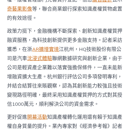
奇藝果影像
等，聯合商業銀行探索知識產權質物處置
的有效途徑。
政策力挺下，金融機構不斷探索、創新知識產權質押
融資服務，為科技創新提供更多金融支持。記者采訪
獲悉，在浙
AR擴增實境
江杭州，HQ技術股份有限公
司是汽車
沈浸式體驗
聯網數據研究與創新企業，由于
公司是輕資產企業難以落實強擔保條件，一直未能新
增融資擴大生產。杭州銀行評估公司多項發明專利，
并結合結算往來賬觀察，認為其創新能力較強且技術
變現路徑明確，最終采用知識產權質押的方式對其授
信1000萬元，順利解決公司的資金需求。
更好促進
開幕活動
知識產權轉化運用還有賴于知識產
權自身質量的提升。業內專家對《經濟參考報》記者