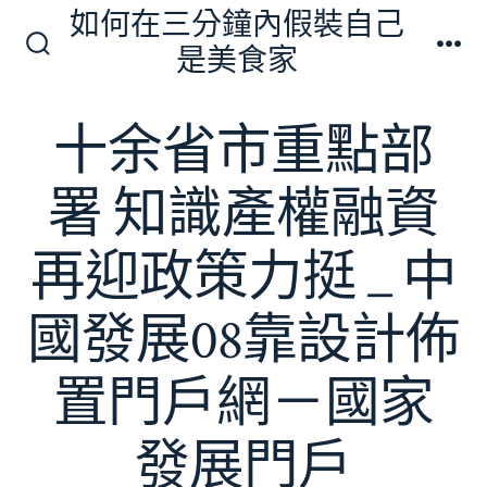
跳
如何在三分鐘內假裝自己
至
是美食家
搜
選
主
尋
單
切
要
十余省市重點部
換
內
開
關
容
署 知識產權融資
再迎政策力挺 _ 中
國發展08靠設計佈
置門戶網－國家
發展門戶