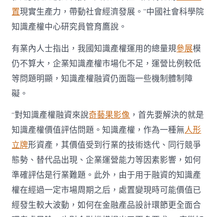
門
戶〉
置
現實生產力，帶動社會經濟發展。”中國社會科學院
中
知識產權中心研究員管育鷹說。
有業內人士指出，我國知識產權運用的總量規
參展
模
仍不算大，企業知識產權市場化不足，運營比例較低
等問題明顯，知識產權融資仍面臨一些機制體制障
礙。
“對知識產權融資來說
奇藝果影像
，首先要解決的就是
知識產權價值評估問題。知識產權，作為一種無
人形
立牌
形資產，其價值受到行業的技術迭代、同行競爭
態勢、替代品出現、企業運營能力等因素影響，如何
準確評估是行業難題。此外，由于用于融資的知識產
權在經過一定市場周期之后，處置變現時可能價值已
經發生較大波動，如何在金融產品設計環節更全面合